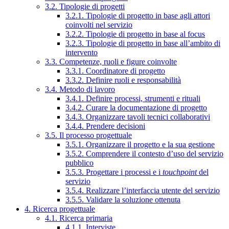
3.2. Tipologie di progetti
3.2.1. Tipologie di progetto in base agli attori
coinvolti nel servizio
3.2.2. Tipologie di progetto in base al focus
3.2.3. Tipologie di progetto in base all’ambito di
intervento
3.3. Competenze, ruoli e figure coinvolte
3.3.1. Coordinatore di progetto
3.3.2. Definire ruoli e responsabilità
3.4. Metodo di lavoro
3.4.1. Definire processi, strumenti e rituali
3.4.2. Curare la documentazione di progetto
3.4.3. Organizzare tavoli tecnici collaborativi
3.4.4. Prendere decisioni
3.5. Il processo progettuale
3.5.1. Organizzare il progetto e la sua gestione
3.5.2. Comprendere il contesto d’uso del servizio
pubblico
3.5.3. Progettare i processi e i
touchpoint
del
servizio
3.5.4. Realizzare l’interfaccia utente del servizio
3.5.5. Validare la soluzione ottenuta
4. Ricerca progettuale
4.1. Ricerca primaria
4.1.1. Interviste