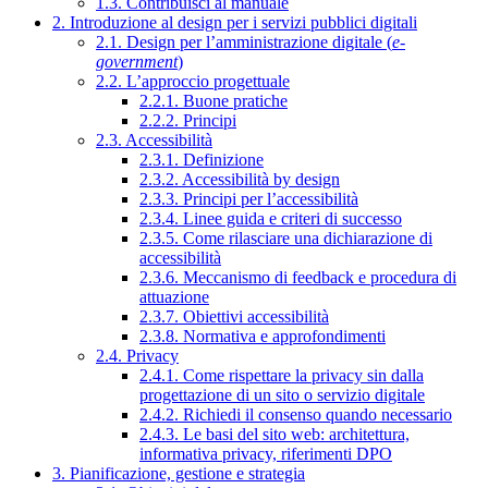
1.3. Contribuisci al manuale
2. Introduzione al design per i servizi pubblici digitali
2.1. Design per l’amministrazione digitale (
e-
government
)
2.2. L’approccio progettuale
2.2.1. Buone pratiche
2.2.2. Principi
2.3. Accessibilità
2.3.1. Definizione
2.3.2. Accessibilità by design
2.3.3. Principi per l’accessibilità
2.3.4. Linee guida e criteri di successo
2.3.5. Come rilasciare una dichiarazione di
accessibilità
2.3.6. Meccanismo di feedback e procedura di
attuazione
2.3.7. Obiettivi accessibilità
2.3.8. Normativa e approfondimenti
2.4. Privacy
2.4.1. Come rispettare la privacy sin dalla
progettazione di un sito o servizio digitale
2.4.2. Richiedi il consenso quando necessario
2.4.3. Le basi del sito web: architettura,
informativa privacy, riferimenti DPO
3. Pianificazione, gestione e strategia