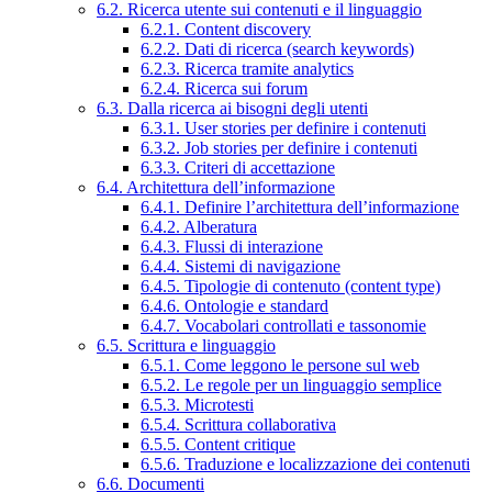
6.2. Ricerca utente sui contenuti e il linguaggio
6.2.1. Content discovery
6.2.2. Dati di ricerca (search keywords)
6.2.3. Ricerca tramite analytics
6.2.4. Ricerca sui forum
6.3. Dalla ricerca ai bisogni degli utenti
6.3.1. User stories per definire i contenuti
6.3.2. Job stories per definire i contenuti
6.3.3. Criteri di accettazione
6.4. Architettura dell’informazione
6.4.1. Definire l’architettura dell’informazione
6.4.2. Alberatura
6.4.3. Flussi di interazione
6.4.4. Sistemi di navigazione
6.4.5. Tipologie di contenuto (content type)
6.4.6. Ontologie e standard
6.4.7. Vocabolari controllati e tassonomie
6.5. Scrittura e linguaggio
6.5.1. Come leggono le persone sul web
6.5.2. Le regole per un linguaggio semplice
6.5.3. Microtesti
6.5.4. Scrittura collaborativa
6.5.5. Content critique
6.5.6. Traduzione e localizzazione dei contenuti
6.6. Documenti