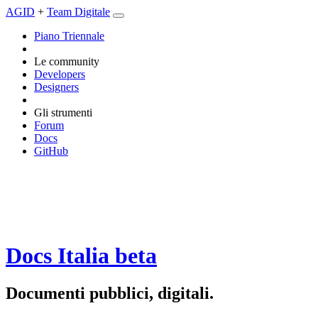
AGID
+
Team Digitale
Piano Triennale
Le community
Developers
Designers
Gli strumenti
Forum
Docs
GitHub
Docs Italia
beta
Documenti pubblici, digitali.