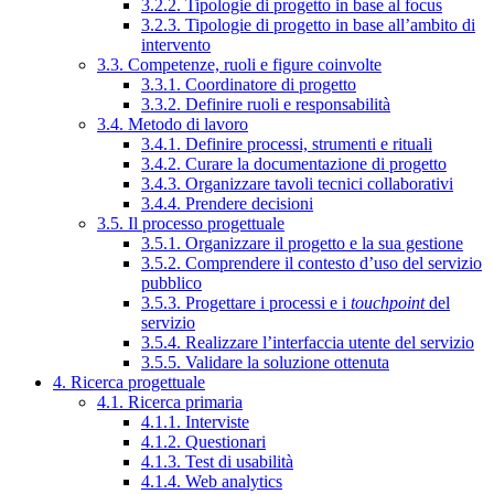
3.2.2. Tipologie di progetto in base al focus
3.2.3. Tipologie di progetto in base all’ambito di
intervento
3.3. Competenze, ruoli e figure coinvolte
3.3.1. Coordinatore di progetto
3.3.2. Definire ruoli e responsabilità
3.4. Metodo di lavoro
3.4.1. Definire processi, strumenti e rituali
3.4.2. Curare la documentazione di progetto
3.4.3. Organizzare tavoli tecnici collaborativi
3.4.4. Prendere decisioni
3.5. Il processo progettuale
3.5.1. Organizzare il progetto e la sua gestione
3.5.2. Comprendere il contesto d’uso del servizio
pubblico
3.5.3. Progettare i processi e i
touchpoint
del
servizio
3.5.4. Realizzare l’interfaccia utente del servizio
3.5.5. Validare la soluzione ottenuta
4. Ricerca progettuale
4.1. Ricerca primaria
4.1.1. Interviste
4.1.2. Questionari
4.1.3. Test di usabilità
4.1.4. Web analytics