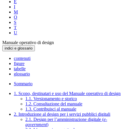
E
I
M
O
S
T
U
Manuale operativo di design
indici e glossario
contenuti
figure
tabelle
glossario
Sommario
1. Scopo, destinatari e uso del Manuale operativo di design
1.1. Versionamento e storico
1.2. Consultazione del manuale
1.3. Contribuisci al manuale
2. Introduzione al design per i servizi pubblici digitali
2.1. Design per l’amministrazione digitale (
e-
government
)