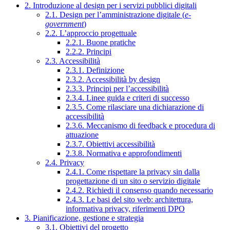
2. Introduzione al design per i servizi pubblici digitali
2.1. Design per l’amministrazione digitale (
e-
government
)
2.2. L’approccio progettuale
2.2.1. Buone pratiche
2.2.2. Principi
2.3. Accessibilità
2.3.1. Definizione
2.3.2. Accessibilità by design
2.3.3. Principi per l’accessibilità
2.3.4. Linee guida e criteri di successo
2.3.5. Come rilasciare una dichiarazione di
accessibilità
2.3.6. Meccanismo di feedback e procedura di
attuazione
2.3.7. Obiettivi accessibilità
2.3.8. Normativa e approfondimenti
2.4. Privacy
2.4.1. Come rispettare la privacy sin dalla
progettazione di un sito o servizio digitale
2.4.2. Richiedi il consenso quando necessario
2.4.3. Le basi del sito web: architettura,
informativa privacy, riferimenti DPO
3. Pianificazione, gestione e strategia
3.1. Obiettivi del progetto