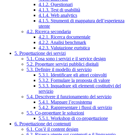
4.1.2. Questionari
4.1.3. Test di usabilità
4.1.4. Web analytics
4.1.5. Strumenti di mappatura dell’esperienza
utente
4.2. Ricerca secondaria
4.2.1. Ricerca documentale
4.2.2. Analisi benchmark
4.2.3. Valutazione euristica
5. Progettazione dei servizi
5.1. Cosa sono i servizi e il service design
5.2. Progettare servizi pubblici digitali
5.3. Definire il modello di servizio
5.3.1. Identificare gli attori coinvolti
5.3.2. Formulare la proposta di valore
5.3.3. Inquadrare gli elementi costitutivi del
servizio
5.4. Descrivere il funzionamento del servizio
5.4.1. Mappare l’ecosistema
5.4.2. Rappresentare i flussi di servizio
5.5. Co-progettare le soluzioni
5.5.1. Workshop di co-progettazione
6. Progettazione dei contenuti
6.1. Cos’è il content design
6.2. Ricerca utente sui contenuti e il linguaggio