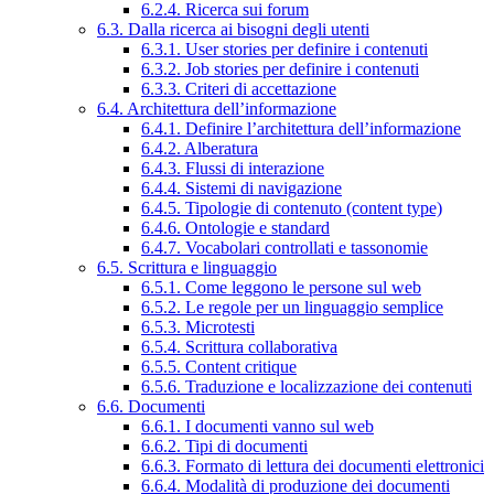
6.2.4. Ricerca sui forum
6.3. Dalla ricerca ai bisogni degli utenti
6.3.1. User stories per definire i contenuti
6.3.2. Job stories per definire i contenuti
6.3.3. Criteri di accettazione
6.4. Architettura dell’informazione
6.4.1. Definire l’architettura dell’informazione
6.4.2. Alberatura
6.4.3. Flussi di interazione
6.4.4. Sistemi di navigazione
6.4.5. Tipologie di contenuto (content type)
6.4.6. Ontologie e standard
6.4.7. Vocabolari controllati e tassonomie
6.5. Scrittura e linguaggio
6.5.1. Come leggono le persone sul web
6.5.2. Le regole per un linguaggio semplice
6.5.3. Microtesti
6.5.4. Scrittura collaborativa
6.5.5. Content critique
6.5.6. Traduzione e localizzazione dei contenuti
6.6. Documenti
6.6.1. I documenti vanno sul web
6.6.2. Tipi di documenti
6.6.3. Formato di lettura dei documenti elettronici
6.6.4. Modalità di produzione dei documenti