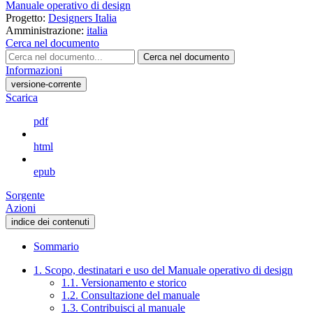
Manuale operativo di design
Progetto:
Designers Italia
Amministrazione:
italia
Cerca nel documento
Cerca nel documento
Informazioni
versione-corrente
Scarica
pdf
html
epub
Sorgente
Azioni
indice dei contenuti
Sommario
1. Scopo, destinatari e uso del Manuale operativo di design
1.1. Versionamento e storico
1.2. Consultazione del manuale
1.3. Contribuisci al manuale