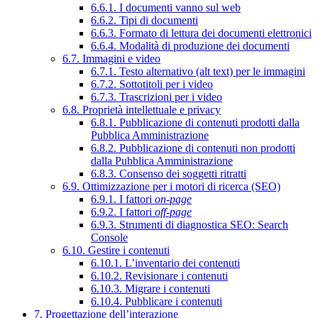
6.6.1. I documenti vanno sul web
6.6.2. Tipi di documenti
6.6.3. Formato di lettura dei documenti elettronici
6.6.4. Modalità di produzione dei documenti
6.7. Immagini e video
6.7.1. Testo alternativo (alt text) per le immagini
6.7.2. Sottotitoli per i video
6.7.3. Trascrizioni per i video
6.8. Proprietà intellettuale e privacy
6.8.1. Pubblicazione di contenuti prodotti dalla
Pubblica Amministrazione
6.8.2. Pubblicazione di contenuti non prodotti
dalla Pubblica Amministrazione
6.8.3. Consenso dei soggetti ritratti
6.9. Ottimizzazione per i motori di ricerca (SEO)
6.9.1. I fattori
on-page
6.9.2. I fattori
off-page
6.9.3. Strumenti di diagnostica SEO: Search
Console
6.10. Gestire i contenuti
6.10.1. L’inventario dei contenuti
6.10.2. Revisionare i contenuti
6.10.3. Migrare i contenuti
6.10.4. Pubblicare i contenuti
7. Progettazione dell’interazione