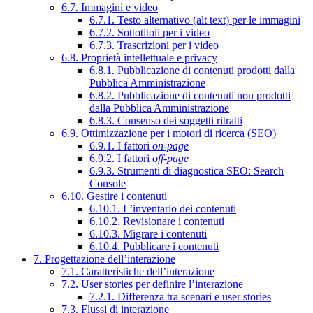
6.7. Immagini e video
6.7.1. Testo alternativo (alt text) per le immagini
6.7.2. Sottotitoli per i video
6.7.3. Trascrizioni per i video
6.8. Proprietà intellettuale e privacy
6.8.1. Pubblicazione di contenuti prodotti dalla
Pubblica Amministrazione
6.8.2. Pubblicazione di contenuti non prodotti
dalla Pubblica Amministrazione
6.8.3. Consenso dei soggetti ritratti
6.9. Ottimizzazione per i motori di ricerca (SEO)
6.9.1. I fattori
on-page
6.9.2. I fattori
off-page
6.9.3. Strumenti di diagnostica SEO: Search
Console
6.10. Gestire i contenuti
6.10.1. L’inventario dei contenuti
6.10.2. Revisionare i contenuti
6.10.3. Migrare i contenuti
6.10.4. Pubblicare i contenuti
7. Progettazione dell’interazione
7.1. Caratteristiche dell’interazione
7.2. User stories per definire l’interazione
7.2.1. Differenza tra scenari e user stories
7.3. Flussi di interazione