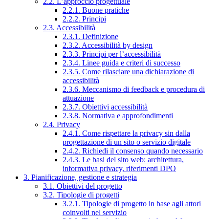
2.2. L’approccio progettuale
2.2.1. Buone pratiche
2.2.2. Principi
2.3. Accessibilità
2.3.1. Definizione
2.3.2. Accessibilità by design
2.3.3. Principi per l’accessibilità
2.3.4. Linee guida e criteri di successo
2.3.5. Come rilasciare una dichiarazione di
accessibilità
2.3.6. Meccanismo di feedback e procedura di
attuazione
2.3.7. Obiettivi accessibilità
2.3.8. Normativa e approfondimenti
2.4. Privacy
2.4.1. Come rispettare la privacy sin dalla
progettazione di un sito o servizio digitale
2.4.2. Richiedi il consenso quando necessario
2.4.3. Le basi del sito web: architettura,
informativa privacy, riferimenti DPO
3. Pianificazione, gestione e strategia
3.1. Obiettivi del progetto
3.2. Tipologie di progetti
3.2.1. Tipologie di progetto in base agli attori
coinvolti nel servizio