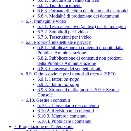
6.6.1. I documenti vanno sul web
6.6.2. Tipi di documenti
6.6.3. Formato di lettura dei documenti elettronici
6.6.4. Modalità di produzione dei documenti
6.7. Immagini e video
6.7.1. Testo alternativo (alt text) per le immagini
6.7.2. Sottotitoli per i video
6.7.3. Trascrizioni per i video
6.8. Proprietà intellettuale e privacy
6.8.1. Pubblicazione di contenuti prodotti dalla
Pubblica Amministrazione
6.8.2. Pubblicazione di contenuti non prodotti
dalla Pubblica Amministrazione
6.8.3. Consenso dei soggetti ritratti
6.9. Ottimizzazione per i motori di ricerca (SEO)
6.9.1. I fattori
on-page
6.9.2. I fattori
off-page
6.9.3. Strumenti di diagnostica SEO: Search
Console
6.10. Gestire i contenuti
6.10.1. L’inventario dei contenuti
6.10.2. Revisionare i contenuti
6.10.3. Migrare i contenuti
6.10.4. Pubblicare i contenuti
7. Progettazione dell’interazione