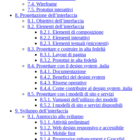
7.4. Wireframe
7.5. Prototipi interattivi
8. Progettazione dell’interfaccia
8.1. Obiettivi dell’interfaccia
8.2. Elementi dell’interfaccia
8.2.1. Elementi di composizione
8.2.2. Elementi interattivi
8.2.3. Elementi testuali (microtesti)
8.3. Progettare e costruire in alta fedeltà
8.3.1. Layout di pagina
8.3.2. Prototipi in alta fedeltà
8.4. Progettare con il design system .italia
8.4.1. Documentazione
8.4.2. Benefici del design system
8.4.3. Risorse operative
8.4.4. Come contribuire al design system .italia
8.5. Progettare con i modelli di sito e servizi
8.5.1. Vantaggi dell’utilizzo dei modelli
8.5.2. I modelli di sito e servizi disponibili
9. Sviluppo dell’interfaccia
9.1. Approccio allo sviluppo
9.1.1. Attività preliminari
9.1.2. Web design responsivo e accessibile
9.1.3. Mobile first
9.1.4. Progressive enhancement e Graceful