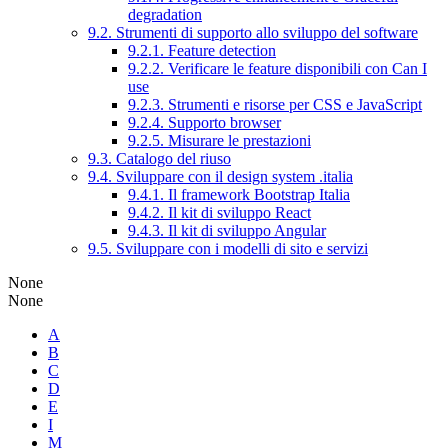
degradation
9.2. Strumenti di supporto allo sviluppo del software
9.2.1. Feature detection
9.2.2. Verificare le feature disponibili con Can I
use
9.2.3. Strumenti e risorse per CSS e JavaScript
9.2.4. Supporto browser
9.2.5. Misurare le prestazioni
9.3. Catalogo del riuso
9.4. Sviluppare con il design system .italia
9.4.1. Il framework Bootstrap Italia
9.4.2. Il kit di sviluppo React
9.4.3. Il kit di sviluppo Angular
9.5. Sviluppare con i modelli di sito e servizi
None
None
A
B
C
D
E
I
M