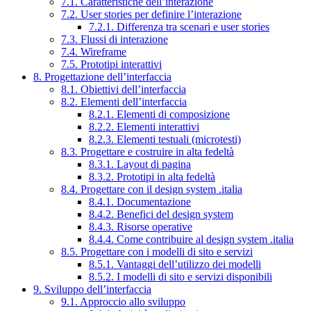
7.1. Caratteristiche dell’interazione
7.2. User stories per definire l’interazione
7.2.1. Differenza tra scenari e user stories
7.3. Flussi di interazione
7.4. Wireframe
7.5. Prototipi interattivi
8. Progettazione dell’interfaccia
8.1. Obiettivi dell’interfaccia
8.2. Elementi dell’interfaccia
8.2.1. Elementi di composizione
8.2.2. Elementi interattivi
8.2.3. Elementi testuali (microtesti)
8.3. Progettare e costruire in alta fedeltà
8.3.1. Layout di pagina
8.3.2. Prototipi in alta fedeltà
8.4. Progettare con il design system .italia
8.4.1. Documentazione
8.4.2. Benefici del design system
8.4.3. Risorse operative
8.4.4. Come contribuire al design system .italia
8.5. Progettare con i modelli di sito e servizi
8.5.1. Vantaggi dell’utilizzo dei modelli
8.5.2. I modelli di sito e servizi disponibili
9. Sviluppo dell’interfaccia
9.1. Approccio allo sviluppo