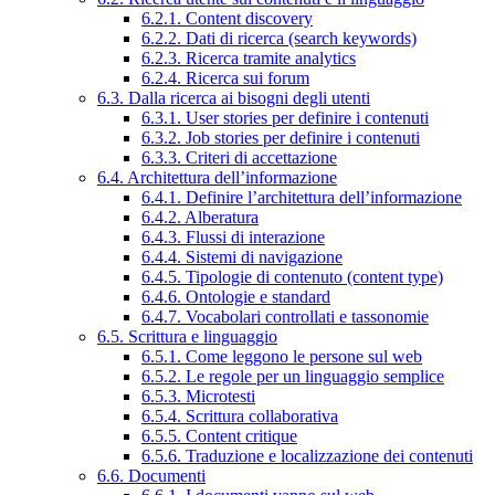
6.2.1. Content discovery
6.2.2. Dati di ricerca (search keywords)
6.2.3. Ricerca tramite analytics
6.2.4. Ricerca sui forum
6.3. Dalla ricerca ai bisogni degli utenti
6.3.1. User stories per definire i contenuti
6.3.2. Job stories per definire i contenuti
6.3.3. Criteri di accettazione
6.4. Architettura dell’informazione
6.4.1. Definire l’architettura dell’informazione
6.4.2. Alberatura
6.4.3. Flussi di interazione
6.4.4. Sistemi di navigazione
6.4.5. Tipologie di contenuto (content type)
6.4.6. Ontologie e standard
6.4.7. Vocabolari controllati e tassonomie
6.5. Scrittura e linguaggio
6.5.1. Come leggono le persone sul web
6.5.2. Le regole per un linguaggio semplice
6.5.3. Microtesti
6.5.4. Scrittura collaborativa
6.5.5. Content critique
6.5.6. Traduzione e localizzazione dei contenuti
6.6. Documenti