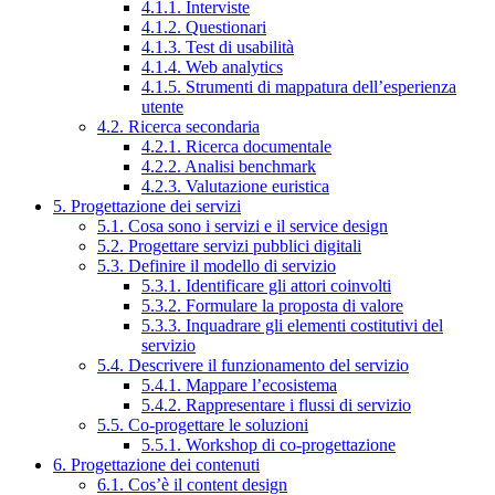
4.1.1. Interviste
4.1.2. Questionari
4.1.3. Test di usabilità
4.1.4. Web analytics
4.1.5. Strumenti di mappatura dell’esperienza
utente
4.2. Ricerca secondaria
4.2.1. Ricerca documentale
4.2.2. Analisi benchmark
4.2.3. Valutazione euristica
5. Progettazione dei servizi
5.1. Cosa sono i servizi e il service design
5.2. Progettare servizi pubblici digitali
5.3. Definire il modello di servizio
5.3.1. Identificare gli attori coinvolti
5.3.2. Formulare la proposta di valore
5.3.3. Inquadrare gli elementi costitutivi del
servizio
5.4. Descrivere il funzionamento del servizio
5.4.1. Mappare l’ecosistema
5.4.2. Rappresentare i flussi di servizio
5.5. Co-progettare le soluzioni
5.5.1. Workshop di co-progettazione
6. Progettazione dei contenuti
6.1. Cos’è il content design