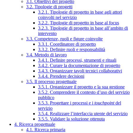
3.1. Obiettivi del progetto
3.2. Tipologie di progetti
3.2.1. Tipologie di progetto in base agli attori
coinvolti nel servizio
3.2.2. Tipologie di progetto in base al focus
3.2.3. Tipologie di progetto in base all’ambito di
intervento
3.3. Competenze, ruoli e figure coinvolte
3.3.1. Coordinatore di progetto
3.3.2. Definire ruoli e responsabilità
3.4. Metodo di lavoro
3.4.1. Definire processi, strumenti e rituali
3.4.2. Curare la documentazione di progetto
3.4.3. Organizzare tavoli tecnici collaborativi
3.4.4. Prendere decisioni
3.5. Il processo progettuale
3.5.1. Organizzare il progetto e la sua gestione
3.5.2. Comprendere il contesto d’uso del servizio
pubblico
3.5.3. Progettare i processi e i
touchpoint
del
servizio
3.5.4. Realizzare l’interfaccia utente del servizio
3.5.5. Validare la soluzione ottenuta
4. Ricerca progettuale
4.1. Ricerca primaria