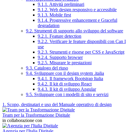
9.1.1. Attività preliminari
9.1.2. Web design responsivo e accessibile
9.1.3. Mobile first
9.1.4. Progressive enhancement e Graceful
degradation
9.2. Strumenti di supporto allo sviluppo del software
9.2.1. Feature detection
9.2.2. Verificare le feature disponibili con Can I
use
9.2.3. Strumenti e risorse per CSS e JavaScript
9.2.4. Supporto browser
9.2.5. Misurare le prestazioni
9.3. Catalogo del riuso
9.4. Sviluppare con il design system .italia
9.4.1. Il framework Bootstrap Italia
9.4.2. Il kit di sviluppo React
9.4.3. Il kit di sviluppo Angular
9.5. Sviluppare con i modelli di sito e servizi
1. Scopo, destinatari e uso del Manuale operativo di design
Team per la Trasformazione Digitale
in collaborazione con
Agenzia per l'Italia Digitale