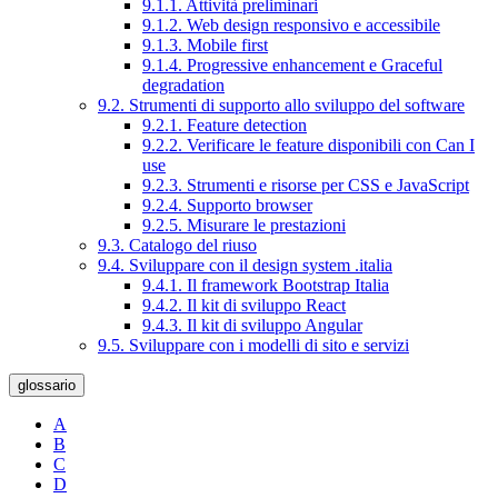
9.1.1. Attività preliminari
9.1.2. Web design responsivo e accessibile
9.1.3. Mobile first
9.1.4. Progressive enhancement e Graceful
degradation
9.2. Strumenti di supporto allo sviluppo del software
9.2.1. Feature detection
9.2.2. Verificare le feature disponibili con Can I
use
9.2.3. Strumenti e risorse per CSS e JavaScript
9.2.4. Supporto browser
9.2.5. Misurare le prestazioni
9.3. Catalogo del riuso
9.4. Sviluppare con il design system .italia
9.4.1. Il framework Bootstrap Italia
9.4.2. Il kit di sviluppo React
9.4.3. Il kit di sviluppo Angular
9.5. Sviluppare con i modelli di sito e servizi
glossario
A
B
C
D