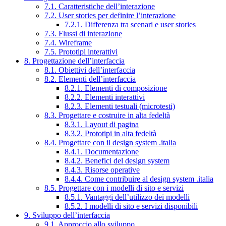
7.1. Caratteristiche dell’interazione
7.2. User stories per definire l’interazione
7.2.1. Differenza tra scenari e user stories
7.3. Flussi di interazione
7.4. Wireframe
7.5. Prototipi interattivi
8. Progettazione dell’interfaccia
8.1. Obiettivi dell’interfaccia
8.2. Elementi dell’interfaccia
8.2.1. Elementi di composizione
8.2.2. Elementi interattivi
8.2.3. Elementi testuali (microtesti)
8.3. Progettare e costruire in alta fedeltà
8.3.1. Layout di pagina
8.3.2. Prototipi in alta fedeltà
8.4. Progettare con il design system .italia
8.4.1. Documentazione
8.4.2. Benefici del design system
8.4.3. Risorse operative
8.4.4. Come contribuire al design system .italia
8.5. Progettare con i modelli di sito e servizi
8.5.1. Vantaggi dell’utilizzo dei modelli
8.5.2. I modelli di sito e servizi disponibili
9. Sviluppo dell’interfaccia
9.1. Approccio allo sviluppo