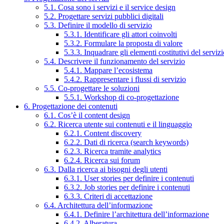
5.1. Cosa sono i servizi e il service design
5.2. Progettare servizi pubblici digitali
5.3. Definire il modello di servizio
5.3.1. Identificare gli attori coinvolti
5.3.2. Formulare la proposta di valore
5.3.3. Inquadrare gli elementi costitutivi del serviz
5.4. Descrivere il funzionamento del servizio
5.4.1. Mappare l’ecosistema
5.4.2. Rappresentare i flussi di servizio
5.5. Co-progettare le soluzioni
5.5.1. Workshop di co-progettazione
6. Progettazione dei contenuti
6.1. Cos’è il content design
6.2. Ricerca utente sui contenuti e il linguaggio
6.2.1. Content discovery
6.2.2. Dati di ricerca (search keywords)
6.2.3. Ricerca tramite analytics
6.2.4. Ricerca sui forum
6.3. Dalla ricerca ai bisogni degli utenti
6.3.1. User stories per definire i contenuti
6.3.2. Job stories per definire i contenuti
6.3.3. Criteri di accettazione
6.4. Architettura dell’informazione
6.4.1. Definire l’architettura dell’informazione
6.4.2. Alberatura