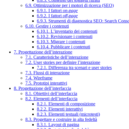
6.8.3. Consenso dei soggetti ritratti
6.9. Ottimizzazione per i motori di ricerca (SEO)
6.9.1. I fattori
on-page
6.9.2. I fattori
off-page
6.9.3. Strumenti di diagnostica SEO: Search Cons
6.10. Gestire i contenuti
6.10.1. L’inventario dei contenuti
6.10.2. Revisionare i contenuti
6.10.3. Migrare i contenuti
6.10.4. Pubblicare i contenuti
7. Progettazione dell’interazione
7.1. Caratteristiche dell’interazione
7.2. User stories per definire l’interazione
7.2.1. Differenza tra scenari e user stories
7.3. Flussi di interazione
7.4. Wireframe
7.5. Prototipi interattivi
8. Progettazione dell’interfaccia
8.1. Obiettivi dell’interfaccia
8.2. Elementi dell’interfaccia
8.2.1. Elementi di composizione
8.2.2. Elementi interattivi
8.2.3. Elementi testuali (microtesti)
8.3. Progettare e costruire in alta fedeltà
8.3.1. Layout di pagina