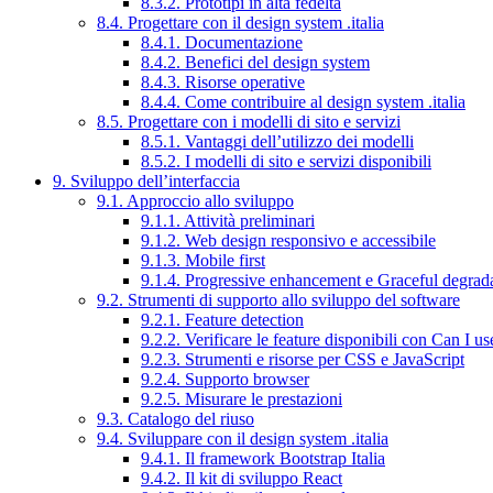
8.3.2. Prototipi in alta fedeltà
8.4. Progettare con il design system .italia
8.4.1. Documentazione
8.4.2. Benefici del design system
8.4.3. Risorse operative
8.4.4. Come contribuire al design system .italia
8.5. Progettare con i modelli di sito e servizi
8.5.1. Vantaggi dell’utilizzo dei modelli
8.5.2. I modelli di sito e servizi disponibili
9. Sviluppo dell’interfaccia
9.1. Approccio allo sviluppo
9.1.1. Attività preliminari
9.1.2. Web design responsivo e accessibile
9.1.3. Mobile first
9.1.4. Progressive enhancement e Graceful degrad
9.2. Strumenti di supporto allo sviluppo del software
9.2.1. Feature detection
9.2.2. Verificare le feature disponibili con Can I us
9.2.3. Strumenti e risorse per CSS e JavaScript
9.2.4. Supporto browser
9.2.5. Misurare le prestazioni
9.3. Catalogo del riuso
9.4. Sviluppare con il design system .italia
9.4.1. Il framework Bootstrap Italia
9.4.2. Il kit di sviluppo React