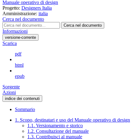
Manuale operativo di design
Progetto:
Designers Italia
Amministrazione:
italia
Cerca nel documento
Cerca nel documento
Informazioni
versione-corrente
Scarica
pdf
html
epub
Sorgente
Azioni
indice dei contenuti
Sommario
1. Scopo, destinatari e uso del Manuale operativo di design
1.1. Versionamento e storico
1.2. Consultazione del manuale
1.3. Contribuisci al manuale