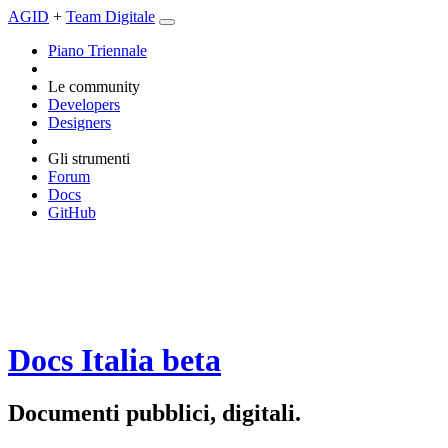
AGID
+
Team Digitale
Piano Triennale
Le community
Developers
Designers
Gli strumenti
Forum
Docs
GitHub
Docs Italia
beta
Documenti pubblici, digitali.