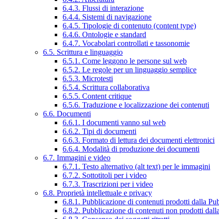
6.4.3. Flussi di interazione
6.4.4. Sistemi di navigazione
6.4.5. Tipologie di contenuto (content type)
6.4.6. Ontologie e standard
6.4.7. Vocabolari controllati e tassonomie
6.5. Scrittura e linguaggio
6.5.1. Come leggono le persone sul web
6.5.2. Le regole per un linguaggio semplice
6.5.3. Microtesti
6.5.4. Scrittura collaborativa
6.5.5. Content critique
6.5.6. Traduzione e localizzazione dei contenuti
6.6. Documenti
6.6.1. I documenti vanno sul web
6.6.2. Tipi di documenti
6.6.3. Formato di lettura dei documenti elettronici
6.6.4. Modalità di produzione dei documenti
6.7. Immagini e video
6.7.1. Testo alternativo (alt text) per le immagini
6.7.2. Sottotitoli per i video
6.7.3. Trascrizioni per i video
6.8. Proprietà intellettuale e privacy
6.8.1. Pubblicazione di contenuti prodotti dalla P
6.8.2. Pubblicazione di contenuti non prodotti dal