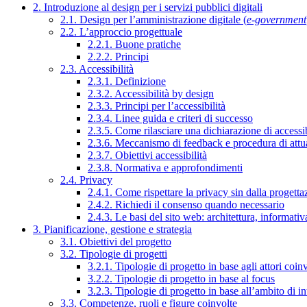
2. Introduzione al design per i servizi pubblici digitali
2.1. Design per l’amministrazione digitale (
e-government
2.2. L’approccio progettuale
2.2.1. Buone pratiche
2.2.2. Principi
2.3. Accessibilità
2.3.1. Definizione
2.3.2. Accessibilità by design
2.3.3. Principi per l’accessibilità
2.3.4. Linee guida e criteri di successo
2.3.5. Come rilasciare una dichiarazione di accessib
2.3.6. Meccanismo di feedback e procedura di attu
2.3.7. Obiettivi accessibilità
2.3.8. Normativa e approfondimenti
2.4. Privacy
2.4.1. Come rispettare la privacy sin dalla progettaz
2.4.2. Richiedi il consenso quando necessario
2.4.3. Le basi del sito web: architettura, informati
3. Pianificazione, gestione e strategia
3.1. Obiettivi del progetto
3.2. Tipologie di progetti
3.2.1. Tipologie di progetto in base agli attori coinv
3.2.2. Tipologie di progetto in base al focus
3.2.3. Tipologie di progetto in base all’ambito di i
3.3. Competenze, ruoli e figure coinvolte