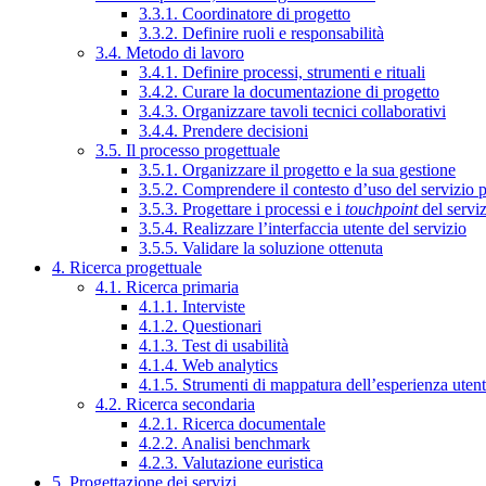
3.3.1. Coordinatore di progetto
3.3.2. Definire ruoli e responsabilità
3.4. Metodo di lavoro
3.4.1. Definire processi, strumenti e rituali
3.4.2. Curare la documentazione di progetto
3.4.3. Organizzare tavoli tecnici collaborativi
3.4.4. Prendere decisioni
3.5. Il processo progettuale
3.5.1. Organizzare il progetto e la sua gestione
3.5.2. Comprendere il contesto d’uso del servizio 
3.5.3. Progettare i processi e i
touchpoint
del servi
3.5.4. Realizzare l’interfaccia utente del servizio
3.5.5. Validare la soluzione ottenuta
4. Ricerca progettuale
4.1. Ricerca primaria
4.1.1. Interviste
4.1.2. Questionari
4.1.3. Test di usabilità
4.1.4. Web analytics
4.1.5. Strumenti di mappatura dell’esperienza uten
4.2. Ricerca secondaria
4.2.1. Ricerca documentale
4.2.2. Analisi benchmark
4.2.3. Valutazione euristica
5. Progettazione dei servizi