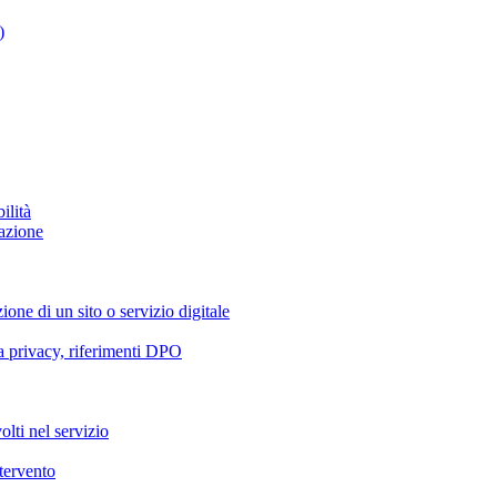
)
ilità
azione
ione di un sito o servizio digitale
va privacy, riferimenti DPO
olti nel servizio
ntervento