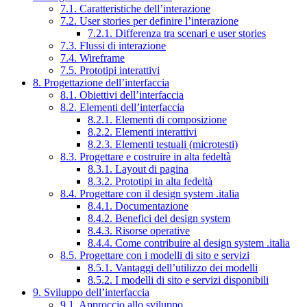
7.1. Caratteristiche dell’interazione
7.2. User stories per definire l’interazione
7.2.1. Differenza tra scenari e user stories
7.3. Flussi di interazione
7.4. Wireframe
7.5. Prototipi interattivi
8. Progettazione dell’interfaccia
8.1. Obiettivi dell’interfaccia
8.2. Elementi dell’interfaccia
8.2.1. Elementi di composizione
8.2.2. Elementi interattivi
8.2.3. Elementi testuali (microtesti)
8.3. Progettare e costruire in alta fedeltà
8.3.1. Layout di pagina
8.3.2. Prototipi in alta fedeltà
8.4. Progettare con il design system .italia
8.4.1. Documentazione
8.4.2. Benefici del design system
8.4.3. Risorse operative
8.4.4. Come contribuire al design system .italia
8.5. Progettare con i modelli di sito e servizi
8.5.1. Vantaggi dell’utilizzo dei modelli
8.5.2. I modelli di sito e servizi disponibili
9. Sviluppo dell’interfaccia
9.1. Approccio allo sviluppo