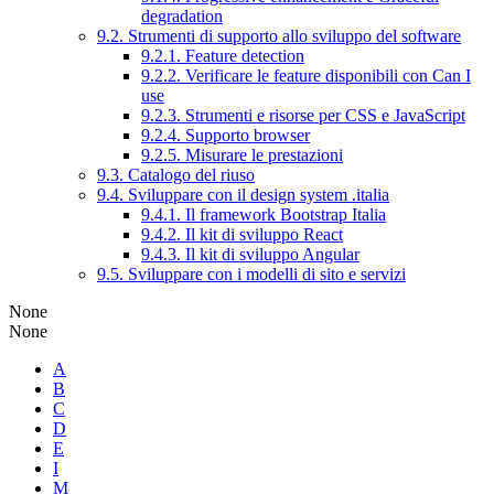
degradation
9.2. Strumenti di supporto allo sviluppo del software
9.2.1. Feature detection
9.2.2. Verificare le feature disponibili con Can I
use
9.2.3. Strumenti e risorse per CSS e JavaScript
9.2.4. Supporto browser
9.2.5. Misurare le prestazioni
9.3. Catalogo del riuso
9.4. Sviluppare con il design system .italia
9.4.1. Il framework Bootstrap Italia
9.4.2. Il kit di sviluppo React
9.4.3. Il kit di sviluppo Angular
9.5. Sviluppare con i modelli di sito e servizi
None
None
A
B
C
D
E
I
M