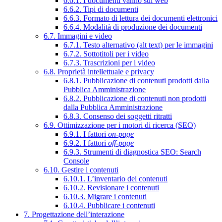
6.6.1. I documenti vanno sul web
6.6.2. Tipi di documenti
6.6.3. Formato di lettura dei documenti elettronici
6.6.4. Modalità di produzione dei documenti
6.7. Immagini e video
6.7.1. Testo alternativo (alt text) per le immagini
6.7.2. Sottotitoli per i video
6.7.3. Trascrizioni per i video
6.8. Proprietà intellettuale e privacy
6.8.1. Pubblicazione di contenuti prodotti dalla
Pubblica Amministrazione
6.8.2. Pubblicazione di contenuti non prodotti
dalla Pubblica Amministrazione
6.8.3. Consenso dei soggetti ritratti
6.9. Ottimizzazione per i motori di ricerca (SEO)
6.9.1. I fattori
on-page
6.9.2. I fattori
off-page
6.9.3. Strumenti di diagnostica SEO: Search
Console
6.10. Gestire i contenuti
6.10.1. L’inventario dei contenuti
6.10.2. Revisionare i contenuti
6.10.3. Migrare i contenuti
6.10.4. Pubblicare i contenuti
7. Progettazione dell’interazione