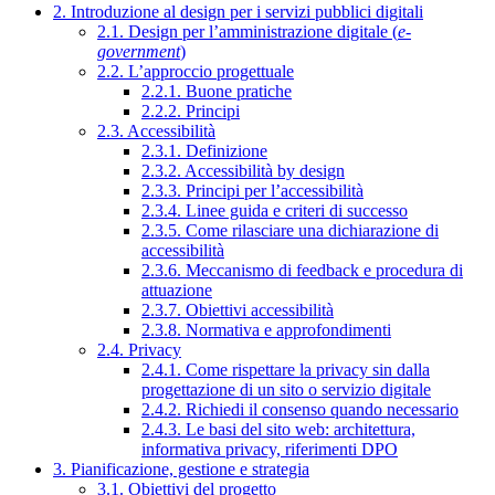
2. Introduzione al design per i servizi pubblici digitali
2.1. Design per l’amministrazione digitale (
e-
government
)
2.2. L’approccio progettuale
2.2.1. Buone pratiche
2.2.2. Principi
2.3. Accessibilità
2.3.1. Definizione
2.3.2. Accessibilità by design
2.3.3. Principi per l’accessibilità
2.3.4. Linee guida e criteri di successo
2.3.5. Come rilasciare una dichiarazione di
accessibilità
2.3.6. Meccanismo di feedback e procedura di
attuazione
2.3.7. Obiettivi accessibilità
2.3.8. Normativa e approfondimenti
2.4. Privacy
2.4.1. Come rispettare la privacy sin dalla
progettazione di un sito o servizio digitale
2.4.2. Richiedi il consenso quando necessario
2.4.3. Le basi del sito web: architettura,
informativa privacy, riferimenti DPO
3. Pianificazione, gestione e strategia
3.1. Obiettivi del progetto