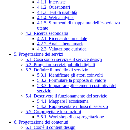
4.1.1. Interviste
4.1.2. Questionari
4.1.3. Test di usabilità
4.1.4. Web analytics
4.1.5. Strumenti di mappatura dell’esperienza
utente
4.2. Ricerca secondaria
4.2.1. Ricerca documentale
4.2.2. Analisi benchmark
4.2.3. Valutazione euristica
5. Progettazione dei servizi
5.1. Cosa sono i servizi e il service design
5.2. Progettare servizi pubblici digitali
5.3. Definire il modello di servizio
5.3.1. Identificare gli attori coinvolti
5.3.2. Formulare la proposta di valore
5.3.3. Inquadrare gli elementi costitutivi del
servizio
5.4. Descrivere il funzionamento del servizio
5.4.1. Mappare l’ecosistema
5.4.2. Rappresentare i flussi di servizio
5.5. Co-progettare le soluzioni
5.5.1. Workshop di co-progettazione
6. Progettazione dei contenuti
6.1. Cos’è il content design