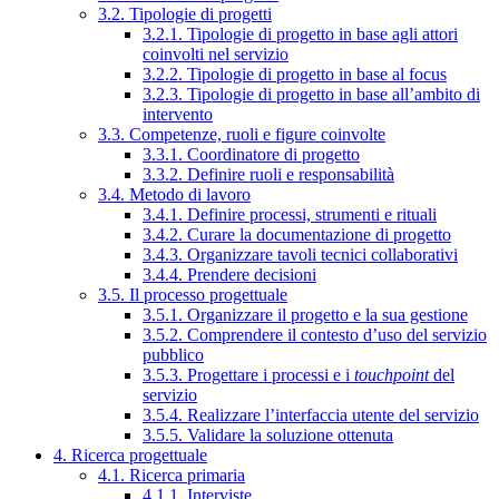
3.2. Tipologie di progetti
3.2.1. Tipologie di progetto in base agli attori
coinvolti nel servizio
3.2.2. Tipologie di progetto in base al focus
3.2.3. Tipologie di progetto in base all’ambito di
intervento
3.3. Competenze, ruoli e figure coinvolte
3.3.1. Coordinatore di progetto
3.3.2. Definire ruoli e responsabilità
3.4. Metodo di lavoro
3.4.1. Definire processi, strumenti e rituali
3.4.2. Curare la documentazione di progetto
3.4.3. Organizzare tavoli tecnici collaborativi
3.4.4. Prendere decisioni
3.5. Il processo progettuale
3.5.1. Organizzare il progetto e la sua gestione
3.5.2. Comprendere il contesto d’uso del servizio
pubblico
3.5.3. Progettare i processi e i
touchpoint
del
servizio
3.5.4. Realizzare l’interfaccia utente del servizio
3.5.5. Validare la soluzione ottenuta
4. Ricerca progettuale
4.1. Ricerca primaria
4.1.1. Interviste