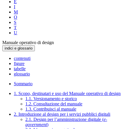
E
I
M
O
S
T
U
Manuale operativo di design
indici e glossario
contenuti
figure
tabelle
glossario
Sommario
1. Scopo, destinatari e uso del Manuale operativo di design
1.1. Versionamento e storico
1.2. Consultazione del manuale
1.3. Contribuisci al manuale
2. Introduzione al design per i servizi pubblici digitali
2.1. Design per l’amministrazione digitale (
e-
government
)