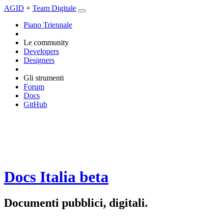
AGID
+
Team Digitale
Piano Triennale
Le community
Developers
Designers
Gli strumenti
Forum
Docs
GitHub
Docs Italia
beta
Documenti pubblici, digitali.