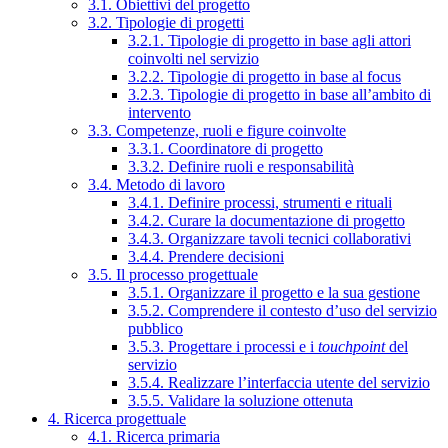
3.1. Obiettivi del progetto
3.2. Tipologie di progetti
3.2.1. Tipologie di progetto in base agli attori
coinvolti nel servizio
3.2.2. Tipologie di progetto in base al focus
3.2.3. Tipologie di progetto in base all’ambito di
intervento
3.3. Competenze, ruoli e figure coinvolte
3.3.1. Coordinatore di progetto
3.3.2. Definire ruoli e responsabilità
3.4. Metodo di lavoro
3.4.1. Definire processi, strumenti e rituali
3.4.2. Curare la documentazione di progetto
3.4.3. Organizzare tavoli tecnici collaborativi
3.4.4. Prendere decisioni
3.5. Il processo progettuale
3.5.1. Organizzare il progetto e la sua gestione
3.5.2. Comprendere il contesto d’uso del servizio
pubblico
3.5.3. Progettare i processi e i
touchpoint
del
servizio
3.5.4. Realizzare l’interfaccia utente del servizio
3.5.5. Validare la soluzione ottenuta
4. Ricerca progettuale
4.1. Ricerca primaria