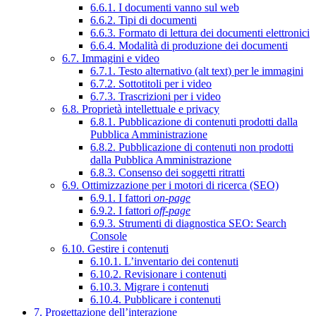
6.6.1. I documenti vanno sul web
6.6.2. Tipi di documenti
6.6.3. Formato di lettura dei documenti elettronici
6.6.4. Modalità di produzione dei documenti
6.7. Immagini e video
6.7.1. Testo alternativo (alt text) per le immagini
6.7.2. Sottotitoli per i video
6.7.3. Trascrizioni per i video
6.8. Proprietà intellettuale e privacy
6.8.1. Pubblicazione di contenuti prodotti dalla
Pubblica Amministrazione
6.8.2. Pubblicazione di contenuti non prodotti
dalla Pubblica Amministrazione
6.8.3. Consenso dei soggetti ritratti
6.9. Ottimizzazione per i motori di ricerca (SEO)
6.9.1. I fattori
on-page
6.9.2. I fattori
off-page
6.9.3. Strumenti di diagnostica SEO: Search
Console
6.10. Gestire i contenuti
6.10.1. L’inventario dei contenuti
6.10.2. Revisionare i contenuti
6.10.3. Migrare i contenuti
6.10.4. Pubblicare i contenuti
7. Progettazione dell’interazione