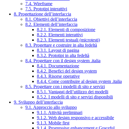
7.4. Wireframe
7.5. Prototipi interattivi
8. Progettazione dell’interfaccia
8.1. Obiettivi dell’interfaccia
8.2. Elementi dell’interfaccia
8.2.1. Elementi di composizione
8.2.2. Elementi interattivi
8.2.3. Elementi testuali (microtesti)
8.3. Progettare e costruire in alta fedeltà
8.3.1. Layout di pagina
8.3.2. Prototipi in alta fedeltà
8.4. Progettare con il design system .italia
8.4.1. Documentazione
8.4.2. Benefici del design system
8.4.3. Risorse operative
8.4.4. Come contribuire al design system .italia
8.5. Progettare con i modelli di sito e servizi
8.5.1. Vantaggi dell’utilizzo dei modelli
8.5.2. I modelli di sito e servizi disponibili
9. Sviluppo dell’interfaccia
9.1. Approccio allo sviluppo
9.1.1. Attività preliminari
9.1.2. Web design responsivo e accessibile
9.1.3. Mobile first
9.1.4. Progressive enhancement e Graceful