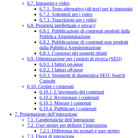
6.7. Immagini e video
6.7.1. Testo alternativo (alt text) per le immagini
6.7.2. Sottotitoli per i video
6.7.3. Trascrizioni per i video
6.8. Proprietà intellettuale e privacy
6.8.1. Pubblicazione di contenuti prodotti dalla
Pubblica Amministrazione
6.8.2. Pubblicazione di contenuti non prodotti
dalla Pubblica Amministrazione
6.8.3. Consenso dei soggetti ritratti
6.9. Ottimizzazione per i motori di ricerca (SEO)
6.9.1. I fattori
on-page
6.9.2. I fattori
off-page
6.9.3. Strumenti di diagnostica SEO: Search
Console
6.10. Gestire i contenuti
6.10.1. L’inventario dei contenuti
6.10.2. Revisionare i contenuti
6.10.3. Migrare i contenuti
6.10.4. Pubblicare i contenuti
7. Progettazione dell’interazione
7.1. Caratteristiche dell’interazione
7.2. User stories per definire l’interazione
7.2.1. Differenza tra scenari e user stories
7.3. Flussi di interazione