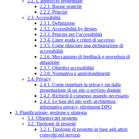
2.2. L’approccio progettuale
2.2.1. Buone pratiche
2.2.2. Principi
2.3. Accessibilità
2.3.1. Definizione
2.3.2. Accessibilità by design
2.3.3. Principi per l’accessibilità
2.3.4. Linee guida e criteri di successo
2.3.5. Come rilasciare una dichiarazione di
accessibilità
2.3.6. Meccanismo di feedback e procedura di
attuazione
2.3.7. Obiettivi accessibilità
2.3.8. Normativa e approfondimenti
2.4. Privacy
2.4.1. Come rispettare la privacy sin dalla
progettazione di un sito o servizio digitale
2.4.2. Richiedi il consenso quando necessario
2.4.3. Le basi del sito web: architettura,
informativa privacy, riferimenti DPO
3. Pianificazione, gestione e strategia
3.1. Obiettivi del progetto
3.2. Tipologie di progetti
3.2.1. Tipologie di progetto in base agli attori
coinvolti nel servizio