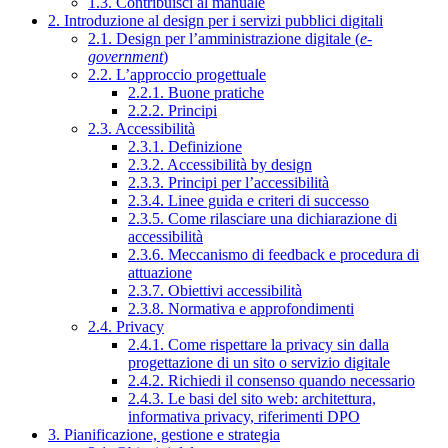
1.3. Contribuisci al manuale
2. Introduzione al design per i servizi pubblici digitali
2.1. Design per l’amministrazione digitale (
e-
government
)
2.2. L’approccio progettuale
2.2.1. Buone pratiche
2.2.2. Principi
2.3. Accessibilità
2.3.1. Definizione
2.3.2. Accessibilità by design
2.3.3. Principi per l’accessibilità
2.3.4. Linee guida e criteri di successo
2.3.5. Come rilasciare una dichiarazione di
accessibilità
2.3.6. Meccanismo di feedback e procedura di
attuazione
2.3.7. Obiettivi accessibilità
2.3.8. Normativa e approfondimenti
2.4. Privacy
2.4.1. Come rispettare la privacy sin dalla
progettazione di un sito o servizio digitale
2.4.2. Richiedi il consenso quando necessario
2.4.3. Le basi del sito web: architettura,
informativa privacy, riferimenti DPO
3. Pianificazione, gestione e strategia