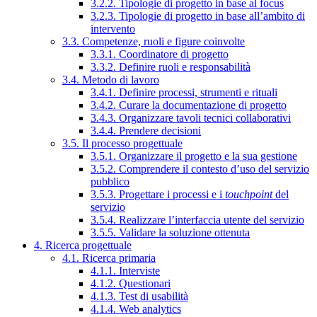
3.2.2. Tipologie di progetto in base al focus
3.2.3. Tipologie di progetto in base all’ambito di
intervento
3.3. Competenze, ruoli e figure coinvolte
3.3.1. Coordinatore di progetto
3.3.2. Definire ruoli e responsabilità
3.4. Metodo di lavoro
3.4.1. Definire processi, strumenti e rituali
3.4.2. Curare la documentazione di progetto
3.4.3. Organizzare tavoli tecnici collaborativi
3.4.4. Prendere decisioni
3.5. Il processo progettuale
3.5.1. Organizzare il progetto e la sua gestione
3.5.2. Comprendere il contesto d’uso del servizio
pubblico
3.5.3. Progettare i processi e i
touchpoint
del
servizio
3.5.4. Realizzare l’interfaccia utente del servizio
3.5.5. Validare la soluzione ottenuta
4. Ricerca progettuale
4.1. Ricerca primaria
4.1.1. Interviste
4.1.2. Questionari
4.1.3. Test di usabilità
4.1.4. Web analytics