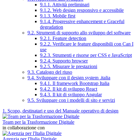
9.1.1. Attività preliminari
9.1.2. Web design responsivo e accessibile
9.1.3. Mobile first
9.1.4. Progressive enhancement e Graceful
degradation
9.2. Strumenti di supporto allo sviluppo del software
9.2.1. Feature detection
9.2.2. Verificare le feature disponibili con Can I
use
9.2.3. Strumenti e risorse per CSS e JavaScript
9.2.4. Supporto browser
9.2.5. Misurare le prestazioni
9.3. Catalogo del riuso
9.4. Sviluppare con il design system .italia
9.4.1. Il framework Bootstrap Italia
9.4.2. Il kit di sviluppo React
9.4.3. Il kit di sviluppo Angular
9.5. Sviluppare con i modelli di sito e servizi
1. Scopo, destinatari e uso del Manuale operativo di design
Team per la Trasformazione Digitale
in collaborazione con
Agenzia per l'Italia Digitale