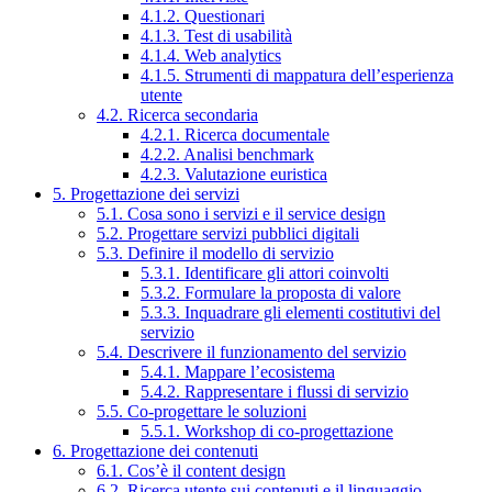
4.1.2. Questionari
4.1.3. Test di usabilità
4.1.4. Web analytics
4.1.5. Strumenti di mappatura dell’esperienza
utente
4.2. Ricerca secondaria
4.2.1. Ricerca documentale
4.2.2. Analisi benchmark
4.2.3. Valutazione euristica
5. Progettazione dei servizi
5.1. Cosa sono i servizi e il service design
5.2. Progettare servizi pubblici digitali
5.3. Definire il modello di servizio
5.3.1. Identificare gli attori coinvolti
5.3.2. Formulare la proposta di valore
5.3.3. Inquadrare gli elementi costitutivi del
servizio
5.4. Descrivere il funzionamento del servizio
5.4.1. Mappare l’ecosistema
5.4.2. Rappresentare i flussi di servizio
5.5. Co-progettare le soluzioni
5.5.1. Workshop di co-progettazione
6. Progettazione dei contenuti
6.1. Cos’è il content design
6.2. Ricerca utente sui contenuti e il linguaggio