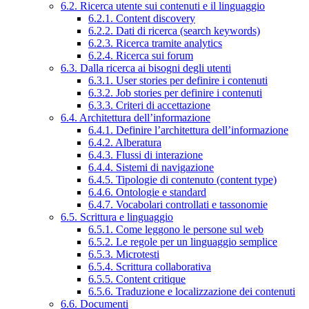
6.2. Ricerca utente sui contenuti e il linguaggio
6.2.1. Content discovery
6.2.2. Dati di ricerca (search keywords)
6.2.3. Ricerca tramite analytics
6.2.4. Ricerca sui forum
6.3. Dalla ricerca ai bisogni degli utenti
6.3.1. User stories per definire i contenuti
6.3.2. Job stories per definire i contenuti
6.3.3. Criteri di accettazione
6.4. Architettura dell’informazione
6.4.1. Definire l’architettura dell’informazione
6.4.2. Alberatura
6.4.3. Flussi di interazione
6.4.4. Sistemi di navigazione
6.4.5. Tipologie di contenuto (content type)
6.4.6. Ontologie e standard
6.4.7. Vocabolari controllati e tassonomie
6.5. Scrittura e linguaggio
6.5.1. Come leggono le persone sul web
6.5.2. Le regole per un linguaggio semplice
6.5.3. Microtesti
6.5.4. Scrittura collaborativa
6.5.5. Content critique
6.5.6. Traduzione e localizzazione dei contenuti
6.6. Documenti