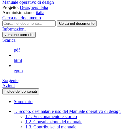
Manuale operativo di design
Progetto:
Designers Italia
Amministrazione:
italia
Cerca nel documento
Cerca nel documento
Informazioni
versione-corrente
Scarica
pdf
html
epub
Sorgente
Azioni
indice dei contenuti
Sommario
1. Scopo, destinatari e uso del Manuale operativo di design
1.1. Versionamento e storico
1.2. Consultazione del manuale
1.3. Contribuisci al manuale