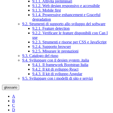
9.1.1. Attività preliminari
9.1.2. Web design responsivo e accessibile
9.1.3. Mobile first
9.1.4. Progressive enhancement e Graceful
degradation
9.2. Strumenti di supporto allo sviluppo del software
9.2.1. Feature detection
9.2.2. Verificare le feature disponibili con Can I
use
9.2.3. Strumenti e risorse per CSS e JavaScript
9.2.4. Supporto browser
9.2.5. Misurare le prestazioni
9.3. Catalogo del riuso
9.4. Sviluppare con il design system .italia
9.4.1. Il framework Bootstrap Italia
9.4.2. Il kit di sviluppo React
9.4.3. Il kit di sviluppo Angular
9.5. Sviluppare con i modelli di sito e servizi
glossario
A
B
C
D