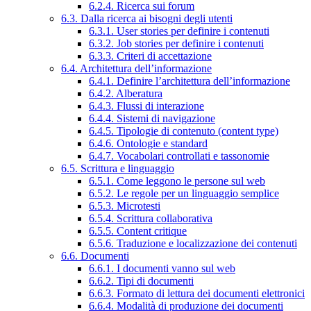
6.2.4. Ricerca sui forum
6.3. Dalla ricerca ai bisogni degli utenti
6.3.1. User stories per definire i contenuti
6.3.2. Job stories per definire i contenuti
6.3.3. Criteri di accettazione
6.4. Architettura dell’informazione
6.4.1. Definire l’architettura dell’informazione
6.4.2. Alberatura
6.4.3. Flussi di interazione
6.4.4. Sistemi di navigazione
6.4.5. Tipologie di contenuto (content type)
6.4.6. Ontologie e standard
6.4.7. Vocabolari controllati e tassonomie
6.5. Scrittura e linguaggio
6.5.1. Come leggono le persone sul web
6.5.2. Le regole per un linguaggio semplice
6.5.3. Microtesti
6.5.4. Scrittura collaborativa
6.5.5. Content critique
6.5.6. Traduzione e localizzazione dei contenuti
6.6. Documenti
6.6.1. I documenti vanno sul web
6.6.2. Tipi di documenti
6.6.3. Formato di lettura dei documenti elettronici
6.6.4. Modalità di produzione dei documenti