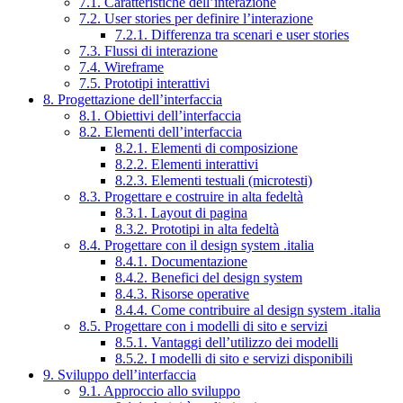
7.1. Caratteristiche dell’interazione
7.2. User stories per definire l’interazione
7.2.1. Differenza tra scenari e user stories
7.3. Flussi di interazione
7.4. Wireframe
7.5. Prototipi interattivi
8. Progettazione dell’interfaccia
8.1. Obiettivi dell’interfaccia
8.2. Elementi dell’interfaccia
8.2.1. Elementi di composizione
8.2.2. Elementi interattivi
8.2.3. Elementi testuali (microtesti)
8.3. Progettare e costruire in alta fedeltà
8.3.1. Layout di pagina
8.3.2. Prototipi in alta fedeltà
8.4. Progettare con il design system .italia
8.4.1. Documentazione
8.4.2. Benefici del design system
8.4.3. Risorse operative
8.4.4. Come contribuire al design system .italia
8.5. Progettare con i modelli di sito e servizi
8.5.1. Vantaggi dell’utilizzo dei modelli
8.5.2. I modelli di sito e servizi disponibili
9. Sviluppo dell’interfaccia
9.1. Approccio allo sviluppo