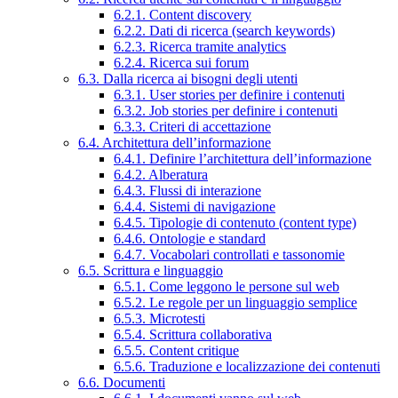
6.2.1. Content discovery
6.2.2. Dati di ricerca (search keywords)
6.2.3. Ricerca tramite analytics
6.2.4. Ricerca sui forum
6.3. Dalla ricerca ai bisogni degli utenti
6.3.1. User stories per definire i contenuti
6.3.2. Job stories per definire i contenuti
6.3.3. Criteri di accettazione
6.4. Architettura dell’informazione
6.4.1. Definire l’architettura dell’informazione
6.4.2. Alberatura
6.4.3. Flussi di interazione
6.4.4. Sistemi di navigazione
6.4.5. Tipologie di contenuto (content type)
6.4.6. Ontologie e standard
6.4.7. Vocabolari controllati e tassonomie
6.5. Scrittura e linguaggio
6.5.1. Come leggono le persone sul web
6.5.2. Le regole per un linguaggio semplice
6.5.3. Microtesti
6.5.4. Scrittura collaborativa
6.5.5. Content critique
6.5.6. Traduzione e localizzazione dei contenuti
6.6. Documenti