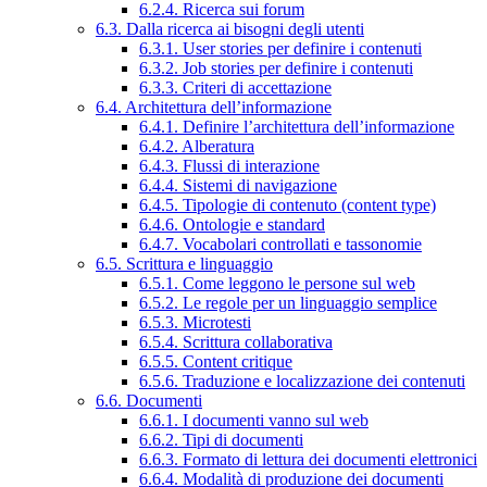
6.2.4. Ricerca sui forum
6.3. Dalla ricerca ai bisogni degli utenti
6.3.1. User stories per definire i contenuti
6.3.2. Job stories per definire i contenuti
6.3.3. Criteri di accettazione
6.4. Architettura dell’informazione
6.4.1. Definire l’architettura dell’informazione
6.4.2. Alberatura
6.4.3. Flussi di interazione
6.4.4. Sistemi di navigazione
6.4.5. Tipologie di contenuto (content type)
6.4.6. Ontologie e standard
6.4.7. Vocabolari controllati e tassonomie
6.5. Scrittura e linguaggio
6.5.1. Come leggono le persone sul web
6.5.2. Le regole per un linguaggio semplice
6.5.3. Microtesti
6.5.4. Scrittura collaborativa
6.5.5. Content critique
6.5.6. Traduzione e localizzazione dei contenuti
6.6. Documenti
6.6.1. I documenti vanno sul web
6.6.2. Tipi di documenti
6.6.3. Formato di lettura dei documenti elettronici
6.6.4. Modalità di produzione dei documenti