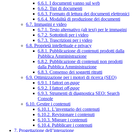
6.6.1. I documenti vanno sul web
6.6.2. Tipi di documenti
6.6.3. Formato di lettura dei documenti elettronici
6.6.4. Modalità di produzione dei documenti
6.7. Immagini e video
6.7.1. Testo alternativo (alt text) per le immagini
6.7.2. Sottotitoli per i video
6.7.3. Trascrizioni per i video
6.8. Proprietà intellettuale e privacy
6.8.1. Pubblicazione di contenuti prodotti dalla
Pubblica Amministrazione
6.8.2. Pubblicazione di contenuti non prodotti
dalla Pubblica Amministrazione
6.8.3. Consenso dei soggetti ritratti
6.9. Ottimizzazione per i motori di ricerca (SEO)
6.9.1. I fattori
on-page
6.9.2. I fattori
off-page
6.9.3. Strumenti di diagnostica SEO: Search
Console
6.10. Gestire i contenuti
6.10.1. L’inventario dei contenuti
6.10.2. Revisionare i contenuti
6.10.3. Migrare i contenuti
6.10.4. Pubblicare i contenuti
7. Progettazione dell’interazione