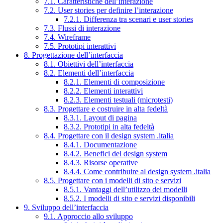
7.1. Caratteristiche dell’interazione
7.2. User stories per definire l’interazione
7.2.1. Differenza tra scenari e user stories
7.3. Flussi di interazione
7.4. Wireframe
7.5. Prototipi interattivi
8. Progettazione dell’interfaccia
8.1. Obiettivi dell’interfaccia
8.2. Elementi dell’interfaccia
8.2.1. Elementi di composizione
8.2.2. Elementi interattivi
8.2.3. Elementi testuali (microtesti)
8.3. Progettare e costruire in alta fedeltà
8.3.1. Layout di pagina
8.3.2. Prototipi in alta fedeltà
8.4. Progettare con il design system .italia
8.4.1. Documentazione
8.4.2. Benefici del design system
8.4.3. Risorse operative
8.4.4. Come contribuire al design system .italia
8.5. Progettare con i modelli di sito e servizi
8.5.1. Vantaggi dell’utilizzo dei modelli
8.5.2. I modelli di sito e servizi disponibili
9. Sviluppo dell’interfaccia
9.1. Approccio allo sviluppo