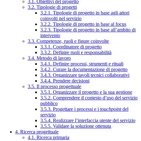
3.1. Obiettivi del progetto
3.2. Tipologie di progetti
3.2.1. Tipologie di progetto in base agli attori
coinvolti nel servizio
3.2.2. Tipologie di progetto in base al focus
3.2.3. Tipologie di progetto in base all’ambito di
intervento
3.3. Competenze, ruoli e figure coinvolte
3.3.1. Coordinatore di progetto
3.3.2. Definire ruoli e responsabilità
3.4. Metodo di lavoro
3.4.1. Definire processi, strumenti e rituali
3.4.2. Curare la documentazione di progetto
3.4.3. Organizzare tavoli tecnici collaborativi
3.4.4. Prendere decisioni
3.5. Il processo progettuale
3.5.1. Organizzare il progetto e la sua gestione
3.5.2. Comprendere il contesto d’uso del servizio
pubblico
3.5.3. Progettare i processi e i
touchpoint
del
servizio
3.5.4. Realizzare l’interfaccia utente del servizio
3.5.5. Validare la soluzione ottenuta
4. Ricerca progettuale
4.1. Ricerca primaria