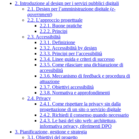
2. Introduzione al design per i servizi pubblici digitali
2.1. Design per l’amministrazione digitale (
e-
government
)
2.2. L’approccio progettuale
2.2.1. Buone pratiche
2.2.2. Principi
2.3. Accessibilità
2.3.1. Definizione
2.3.2. Accessibilità by design
2.3.3. Principi per l’accessibilità
2.3.4. Linee guida e criteri di successo
2.3.5. Come rilasciare una dichiarazione di
accessibilità
2.3.6. Meccanismo di feedback e procedura di
attuazione
2.3.7. Obiettivi accessibilità
2.3.8. Normativa e approfondimenti
2.4. Privacy
2.4.1. Come rispettare la privacy sin dalla
progettazione di un sito o servizio digitale
2.4.2. Richiedi il consenso quando necessario
2.4.3. Le basi del sito web: architettura,
informativa privacy, riferimenti DPO
3. Pianificazione, gestione e strategia
3.1. Obiettivi del progetto