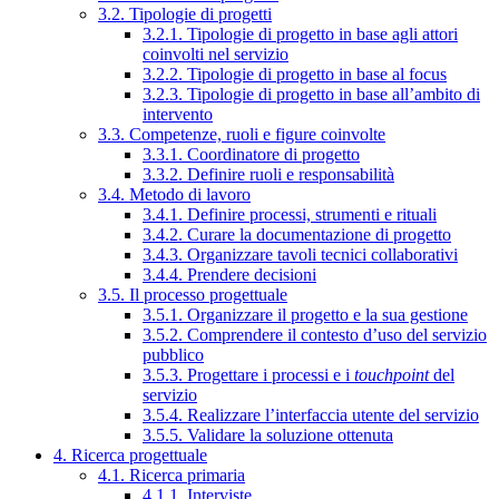
3.2. Tipologie di progetti
3.2.1. Tipologie di progetto in base agli attori
coinvolti nel servizio
3.2.2. Tipologie di progetto in base al focus
3.2.3. Tipologie di progetto in base all’ambito di
intervento
3.3. Competenze, ruoli e figure coinvolte
3.3.1. Coordinatore di progetto
3.3.2. Definire ruoli e responsabilità
3.4. Metodo di lavoro
3.4.1. Definire processi, strumenti e rituali
3.4.2. Curare la documentazione di progetto
3.4.3. Organizzare tavoli tecnici collaborativi
3.4.4. Prendere decisioni
3.5. Il processo progettuale
3.5.1. Organizzare il progetto e la sua gestione
3.5.2. Comprendere il contesto d’uso del servizio
pubblico
3.5.3. Progettare i processi e i
touchpoint
del
servizio
3.5.4. Realizzare l’interfaccia utente del servizio
3.5.5. Validare la soluzione ottenuta
4. Ricerca progettuale
4.1. Ricerca primaria
4.1.1. Interviste