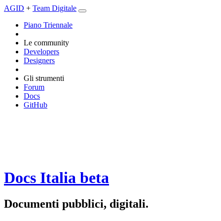
AGID
+
Team Digitale
Piano Triennale
Le community
Developers
Designers
Gli strumenti
Forum
Docs
GitHub
Docs Italia
beta
Documenti pubblici, digitali.