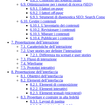
6.8.3. Consenso dei soggetti ritratti
6.9. Ottimizzazione per i motori di ricerca (SEO)
6.9.1. I fattori
on-page
6.9.2. I fattori
off-page
6.9.3. Strumenti di diagnostica SEO: Search Cons
6.10. Gestire i contenuti
6.10.1. L’inventario dei contenuti
6.10.2. Revisionare i contenuti
6.10.3. Migrare i contenuti
6.10.4. Pubblicare i contenuti
7. Progettazione dell’interazione
7.1. Caratteristiche dell’interazione
7.2. User stories per definire l’interazione
7.2.1. Differenza tra scenari e user stories
7.3. Flussi di interazione
7.4. Wireframe
7.5. Prototipi interattivi
8. Progettazione dell’interfaccia
8.1. Obiettivi dell’interfaccia
8.2. Elementi dell’interfaccia
8.2.1. Elementi di composizione
8.2.2. Elementi interattivi
8.2.3. Elementi testuali (microtesti)
8.3. Progettare e costruire in alta fedeltà
8.3.1. Layout di pagina