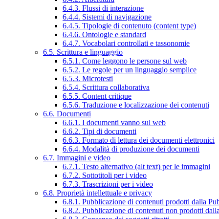
6.4.3. Flussi di interazione
6.4.4. Sistemi di navigazione
6.4.5. Tipologie di contenuto (content type)
6.4.6. Ontologie e standard
6.4.7. Vocabolari controllati e tassonomie
6.5. Scrittura e linguaggio
6.5.1. Come leggono le persone sul web
6.5.2. Le regole per un linguaggio semplice
6.5.3. Microtesti
6.5.4. Scrittura collaborativa
6.5.5. Content critique
6.5.6. Traduzione e localizzazione dei contenuti
6.6. Documenti
6.6.1. I documenti vanno sul web
6.6.2. Tipi di documenti
6.6.3. Formato di lettura dei documenti elettronici
6.6.4. Modalità di produzione dei documenti
6.7. Immagini e video
6.7.1. Testo alternativo (alt text) per le immagini
6.7.2. Sottotitoli per i video
6.7.3. Trascrizioni per i video
6.8. Proprietà intellettuale e privacy
6.8.1. Pubblicazione di contenuti prodotti dalla P
6.8.2. Pubblicazione di contenuti non prodotti dal