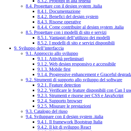
8.3.2. Prototipi in alta fedeltà
8.4. Progettare con il design system .italia
8.4.1. Documentazione
8.4.2. Benefici del design system
8.4.3. Risorse operative
8.4.4. Come contribuire al design system .italia
8.5. Progettare con i modelli di sito e servizi
8.5.1. Vantaggi dell’utilizzo dei modelli
8.5.2. I modelli di sito e servizi disponibili
9. Sviluppo dell’interfaccia
9.1. Approccio allo sviluppo
9.1.1. Attività preliminari
9.1.2. Web design responsivo e accessibile
9.1.3. Mobile first
9.1.4. Progressive enhancement e Graceful degrad
9.2. Strumenti di supporto allo sviluppo del software
9.2.1. Feature detection
9.2.2. Verificare le feature disponibili con Can I us
9.2.3. Strumenti e risorse per CSS e JavaScript
9.2.4. Supporto browser
9.2.5. Misurare le prestazioni
9.3. Catalogo del riuso
9.4. Sviluppare con il design system .italia
9.4.1. Il framework Bootstrap Italia
9.4.2. Il kit di sviluppo React