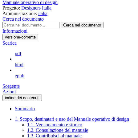
Manuale operativo di design
Progetto:
Designers Italia
Amministrazione:
italia
Cerca nel documento
Cerca nel documento
Informazioni
versione-corrente
Scarica
pdf
html
epub
Sorgente
Azioni
indice dei contenuti
Sommario
1. Scopo, destinatari e uso del Manuale operativo di design
1.1. Versionamento e storico
1.2. Consultazione del manuale
1.3. Contribuisci al manuale