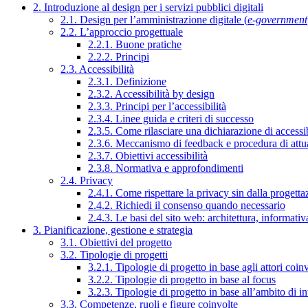
2. Introduzione al design per i servizi pubblici digitali
2.1. Design per l’amministrazione digitale (
e-government
2.2. L’approccio progettuale
2.2.1. Buone pratiche
2.2.2. Principi
2.3. Accessibilità
2.3.1. Definizione
2.3.2. Accessibilità by design
2.3.3. Principi per l’accessibilità
2.3.4. Linee guida e criteri di successo
2.3.5. Come rilasciare una dichiarazione di accessib
2.3.6. Meccanismo di feedback e procedura di attu
2.3.7. Obiettivi accessibilità
2.3.8. Normativa e approfondimenti
2.4. Privacy
2.4.1. Come rispettare la privacy sin dalla progettaz
2.4.2. Richiedi il consenso quando necessario
2.4.3. Le basi del sito web: architettura, informati
3. Pianificazione, gestione e strategia
3.1. Obiettivi del progetto
3.2. Tipologie di progetti
3.2.1. Tipologie di progetto in base agli attori coinv
3.2.2. Tipologie di progetto in base al focus
3.2.3. Tipologie di progetto in base all’ambito di i
3.3. Competenze, ruoli e figure coinvolte