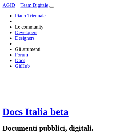
AGID
+
Team Digitale
Piano Triennale
Le community
Developers
Designers
Gli strumenti
Forum
Docs
GitHub
Docs Italia
beta
Documenti pubblici, digitali.