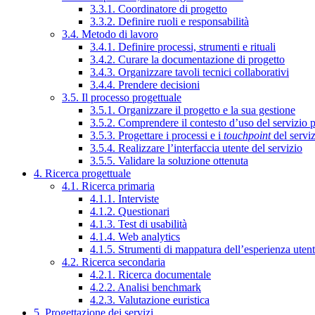
3.3.1. Coordinatore di progetto
3.3.2. Definire ruoli e responsabilità
3.4. Metodo di lavoro
3.4.1. Definire processi, strumenti e rituali
3.4.2. Curare la documentazione di progetto
3.4.3. Organizzare tavoli tecnici collaborativi
3.4.4. Prendere decisioni
3.5. Il processo progettuale
3.5.1. Organizzare il progetto e la sua gestione
3.5.2. Comprendere il contesto d’uso del servizio 
3.5.3. Progettare i processi e i
touchpoint
del servi
3.5.4. Realizzare l’interfaccia utente del servizio
3.5.5. Validare la soluzione ottenuta
4. Ricerca progettuale
4.1. Ricerca primaria
4.1.1. Interviste
4.1.2. Questionari
4.1.3. Test di usabilità
4.1.4. Web analytics
4.1.5. Strumenti di mappatura dell’esperienza uten
4.2. Ricerca secondaria
4.2.1. Ricerca documentale
4.2.2. Analisi benchmark
4.2.3. Valutazione euristica
5. Progettazione dei servizi