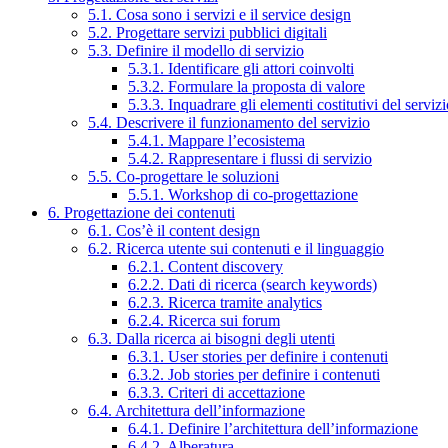
5.1. Cosa sono i servizi e il service design
5.2. Progettare servizi pubblici digitali
5.3. Definire il modello di servizio
5.3.1. Identificare gli attori coinvolti
5.3.2. Formulare la proposta di valore
5.3.3. Inquadrare gli elementi costitutivi del serviz
5.4. Descrivere il funzionamento del servizio
5.4.1. Mappare l’ecosistema
5.4.2. Rappresentare i flussi di servizio
5.5. Co-progettare le soluzioni
5.5.1. Workshop di co-progettazione
6. Progettazione dei contenuti
6.1. Cos’è il content design
6.2. Ricerca utente sui contenuti e il linguaggio
6.2.1. Content discovery
6.2.2. Dati di ricerca (search keywords)
6.2.3. Ricerca tramite analytics
6.2.4. Ricerca sui forum
6.3. Dalla ricerca ai bisogni degli utenti
6.3.1. User stories per definire i contenuti
6.3.2. Job stories per definire i contenuti
6.3.3. Criteri di accettazione
6.4. Architettura dell’informazione
6.4.1. Definire l’architettura dell’informazione
6.4.2. Alberatura