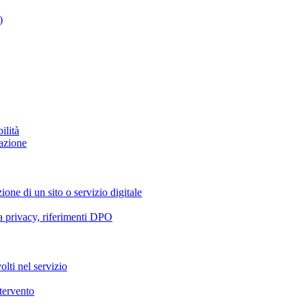
)
ilità
azione
ione di un sito o servizio digitale
va privacy, riferimenti DPO
olti nel servizio
ntervento