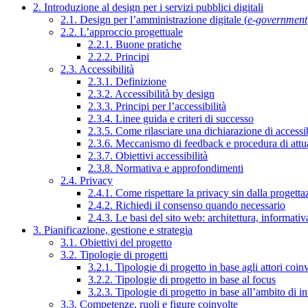
2. Introduzione al design per i servizi pubblici digitali
2.1. Design per l’amministrazione digitale (
e-government
2.2. L’approccio progettuale
2.2.1. Buone pratiche
2.2.2. Principi
2.3. Accessibilità
2.3.1. Definizione
2.3.2. Accessibilità by design
2.3.3. Principi per l’accessibilità
2.3.4. Linee guida e criteri di successo
2.3.5. Come rilasciare una dichiarazione di accessib
2.3.6. Meccanismo di feedback e procedura di attu
2.3.7. Obiettivi accessibilità
2.3.8. Normativa e approfondimenti
2.4. Privacy
2.4.1. Come rispettare la privacy sin dalla progettaz
2.4.2. Richiedi il consenso quando necessario
2.4.3. Le basi del sito web: architettura, informati
3. Pianificazione, gestione e strategia
3.1. Obiettivi del progetto
3.2. Tipologie di progetti
3.2.1. Tipologie di progetto in base agli attori coinv
3.2.2. Tipologie di progetto in base al focus
3.2.3. Tipologie di progetto in base all’ambito di i
3.3. Competenze, ruoli e figure coinvolte