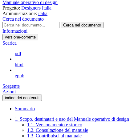
Manuale operativo di design
Progetto:
Designers Italia
Amministrazione:
italia
Cerca nel documento
Cerca nel documento
Informazioni
versione-corrente
Scarica
pdf
html
epub
Sorgente
Azioni
indice dei contenuti
Sommario
1. Scopo, destinatari e uso del Manuale operativo di design
1.1. Versionamento e storico
1.2. Consultazione del manuale
1.3. Contribuisci al manuale