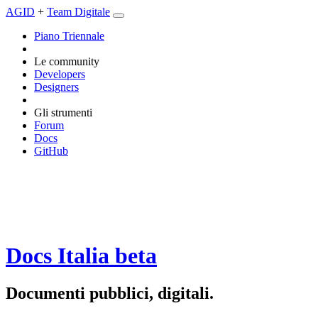
AGID
+
Team Digitale
Piano Triennale
Le community
Developers
Designers
Gli strumenti
Forum
Docs
GitHub
Docs Italia
beta
Documenti pubblici, digitali.