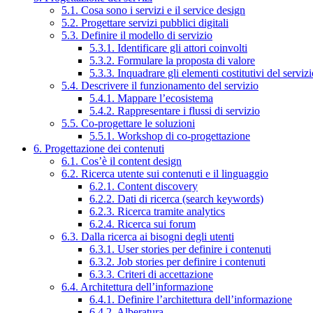
5.1. Cosa sono i servizi e il service design
5.2. Progettare servizi pubblici digitali
5.3. Definire il modello di servizio
5.3.1. Identificare gli attori coinvolti
5.3.2. Formulare la proposta di valore
5.3.3. Inquadrare gli elementi costitutivi del serviz
5.4. Descrivere il funzionamento del servizio
5.4.1. Mappare l’ecosistema
5.4.2. Rappresentare i flussi di servizio
5.5. Co-progettare le soluzioni
5.5.1. Workshop di co-progettazione
6. Progettazione dei contenuti
6.1. Cos’è il content design
6.2. Ricerca utente sui contenuti e il linguaggio
6.2.1. Content discovery
6.2.2. Dati di ricerca (search keywords)
6.2.3. Ricerca tramite analytics
6.2.4. Ricerca sui forum
6.3. Dalla ricerca ai bisogni degli utenti
6.3.1. User stories per definire i contenuti
6.3.2. Job stories per definire i contenuti
6.3.3. Criteri di accettazione
6.4. Architettura dell’informazione
6.4.1. Definire l’architettura dell’informazione
6.4.2. Alberatura