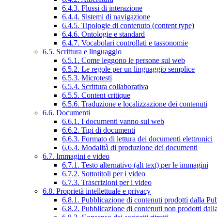
6.4.3. Flussi di interazione
6.4.4. Sistemi di navigazione
6.4.5. Tipologie di contenuto (content type)
6.4.6. Ontologie e standard
6.4.7. Vocabolari controllati e tassonomie
6.5. Scrittura e linguaggio
6.5.1. Come leggono le persone sul web
6.5.2. Le regole per un linguaggio semplice
6.5.3. Microtesti
6.5.4. Scrittura collaborativa
6.5.5. Content critique
6.5.6. Traduzione e localizzazione dei contenuti
6.6. Documenti
6.6.1. I documenti vanno sul web
6.6.2. Tipi di documenti
6.6.3. Formato di lettura dei documenti elettronici
6.6.4. Modalità di produzione dei documenti
6.7. Immagini e video
6.7.1. Testo alternativo (alt text) per le immagini
6.7.2. Sottotitoli per i video
6.7.3. Trascrizioni per i video
6.8. Proprietà intellettuale e privacy
6.8.1. Pubblicazione di contenuti prodotti dalla P
6.8.2. Pubblicazione di contenuti non prodotti dal