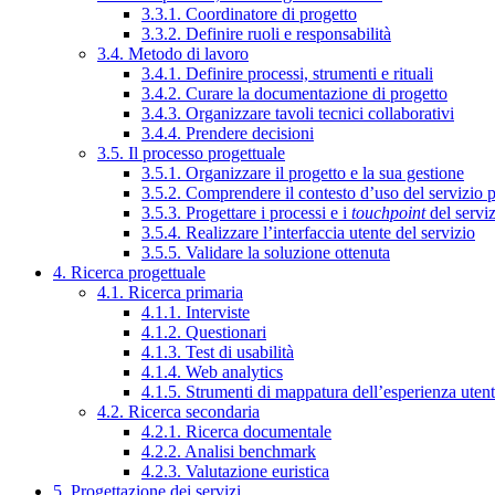
3.3.1. Coordinatore di progetto
3.3.2. Definire ruoli e responsabilità
3.4. Metodo di lavoro
3.4.1. Definire processi, strumenti e rituali
3.4.2. Curare la documentazione di progetto
3.4.3. Organizzare tavoli tecnici collaborativi
3.4.4. Prendere decisioni
3.5. Il processo progettuale
3.5.1. Organizzare il progetto e la sua gestione
3.5.2. Comprendere il contesto d’uso del servizio 
3.5.3. Progettare i processi e i
touchpoint
del servi
3.5.4. Realizzare l’interfaccia utente del servizio
3.5.5. Validare la soluzione ottenuta
4. Ricerca progettuale
4.1. Ricerca primaria
4.1.1. Interviste
4.1.2. Questionari
4.1.3. Test di usabilità
4.1.4. Web analytics
4.1.5. Strumenti di mappatura dell’esperienza uten
4.2. Ricerca secondaria
4.2.1. Ricerca documentale
4.2.2. Analisi benchmark
4.2.3. Valutazione euristica
5. Progettazione dei servizi