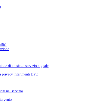
)
ilità
azione
ione di un sito o servizio digitale
va privacy, riferimenti DPO
olti nel servizio
ntervento