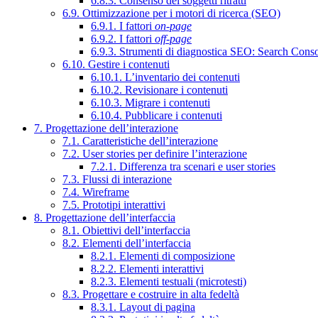
6.8.3. Consenso dei soggetti ritratti
6.9. Ottimizzazione per i motori di ricerca (SEO)
6.9.1. I fattori
on-page
6.9.2. I fattori
off-page
6.9.3. Strumenti di diagnostica SEO: Search Cons
6.10. Gestire i contenuti
6.10.1. L’inventario dei contenuti
6.10.2. Revisionare i contenuti
6.10.3. Migrare i contenuti
6.10.4. Pubblicare i contenuti
7. Progettazione dell’interazione
7.1. Caratteristiche dell’interazione
7.2. User stories per definire l’interazione
7.2.1. Differenza tra scenari e user stories
7.3. Flussi di interazione
7.4. Wireframe
7.5. Prototipi interattivi
8. Progettazione dell’interfaccia
8.1. Obiettivi dell’interfaccia
8.2. Elementi dell’interfaccia
8.2.1. Elementi di composizione
8.2.2. Elementi interattivi
8.2.3. Elementi testuali (microtesti)
8.3. Progettare e costruire in alta fedeltà
8.3.1. Layout di pagina