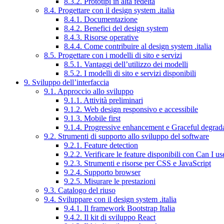
8.3.2. Prototipi in alta fedeltà
8.4. Progettare con il design system .italia
8.4.1. Documentazione
8.4.2. Benefici del design system
8.4.3. Risorse operative
8.4.4. Come contribuire al design system .italia
8.5. Progettare con i modelli di sito e servizi
8.5.1. Vantaggi dell’utilizzo dei modelli
8.5.2. I modelli di sito e servizi disponibili
9. Sviluppo dell’interfaccia
9.1. Approccio allo sviluppo
9.1.1. Attività preliminari
9.1.2. Web design responsivo e accessibile
9.1.3. Mobile first
9.1.4. Progressive enhancement e Graceful degrad
9.2. Strumenti di supporto allo sviluppo del software
9.2.1. Feature detection
9.2.2. Verificare le feature disponibili con Can I us
9.2.3. Strumenti e risorse per CSS e JavaScript
9.2.4. Supporto browser
9.2.5. Misurare le prestazioni
9.3. Catalogo del riuso
9.4. Sviluppare con il design system .italia
9.4.1. Il framework Bootstrap Italia
9.4.2. Il kit di sviluppo React