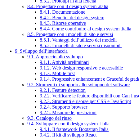
8.3.2. Prototipi in alta fedeltà
8.4. Progettare con il design system .italia
8.4.1. Documentazione
8.4.2. Benefici del design system
8.4.3. Risorse operative
8.4.4. Come contribuire al design system .italia
8.5. Progettare con i modelli di sito e servizi
8.5.1. Vantaggi dell’utilizzo dei modelli
8.5.2. I modelli di sito e servizi disponibili
9. Sviluppo dell’interfaccia
9.1. Approccio allo sviluppo
9.1.1. Attività preliminari
9.1.2. Web design responsivo e accessibile
9.1.3. Mobile first
9.1.4. Progressive enhancement e Graceful degrad
9.2. Strumenti di supporto allo sviluppo del software
9.2.1. Feature detection
9.2.2. Verificare le feature disponibili con Can I us
9.2.3. Strumenti e risorse per CSS e JavaScript
9.2.4. Supporto browser
9.2.5. Misurare le prestazioni
9.3. Catalogo del riuso
9.4. Sviluppare con il design system .italia
9.4.1. Il framework Bootstrap Italia
9.4.2. Il kit di sviluppo React