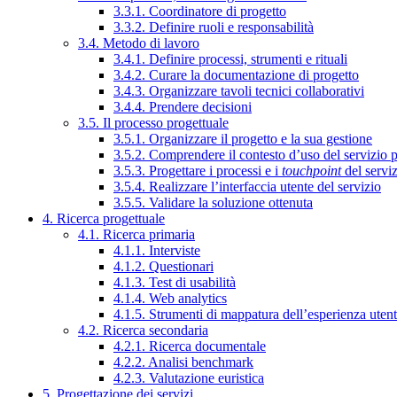
3.3.1. Coordinatore di progetto
3.3.2. Definire ruoli e responsabilità
3.4. Metodo di lavoro
3.4.1. Definire processi, strumenti e rituali
3.4.2. Curare la documentazione di progetto
3.4.3. Organizzare tavoli tecnici collaborativi
3.4.4. Prendere decisioni
3.5. Il processo progettuale
3.5.1. Organizzare il progetto e la sua gestione
3.5.2. Comprendere il contesto d’uso del servizio 
3.5.3. Progettare i processi e i
touchpoint
del servi
3.5.4. Realizzare l’interfaccia utente del servizio
3.5.5. Validare la soluzione ottenuta
4. Ricerca progettuale
4.1. Ricerca primaria
4.1.1. Interviste
4.1.2. Questionari
4.1.3. Test di usabilità
4.1.4. Web analytics
4.1.5. Strumenti di mappatura dell’esperienza uten
4.2. Ricerca secondaria
4.2.1. Ricerca documentale
4.2.2. Analisi benchmark
4.2.3. Valutazione euristica
5. Progettazione dei servizi