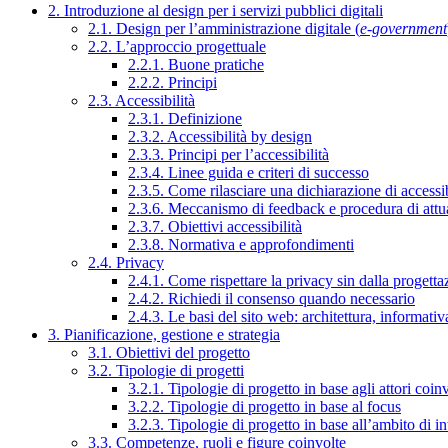
2. Introduzione al design per i servizi pubblici digitali
2.1. Design per l’amministrazione digitale (
e-government
2.2. L’approccio progettuale
2.2.1. Buone pratiche
2.2.2. Principi
2.3. Accessibilità
2.3.1. Definizione
2.3.2. Accessibilità by design
2.3.3. Principi per l’accessibilità
2.3.4. Linee guida e criteri di successo
2.3.5. Come rilasciare una dichiarazione di accessib
2.3.6. Meccanismo di feedback e procedura di attu
2.3.7. Obiettivi accessibilità
2.3.8. Normativa e approfondimenti
2.4. Privacy
2.4.1. Come rispettare la privacy sin dalla progettaz
2.4.2. Richiedi il consenso quando necessario
2.4.3. Le basi del sito web: architettura, informati
3. Pianificazione, gestione e strategia
3.1. Obiettivi del progetto
3.2. Tipologie di progetti
3.2.1. Tipologie di progetto in base agli attori coinv
3.2.2. Tipologie di progetto in base al focus
3.2.3. Tipologie di progetto in base all’ambito di i
3.3. Competenze, ruoli e figure coinvolte