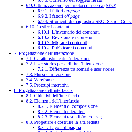
6.8.3. Consenso dei soggetti ritratti
6.9. Ottimizzazione per i motori di ricerca (SEO)
6.9.1. I fattori
on-page
6.9.2. I fattori
off-page
6.9.3. Strumenti di diagnostica SEO: Search Cons
6.10. Gestire i contenuti
6.10.1. L’inventario dei contenuti
6.10.2. Revisionare i contenuti
6.10.3. Migrare i contenuti
6.10.4. Pubblicare i contenuti
7. Progettazione dell’interazione
7.1. Caratteristiche dell’interazione
7.2. User stories per definire l’interazione
7.2.1. Differenza tra scenari e user stories
7.3. Flussi di interazione
7.4. Wireframe
7.5. Prototipi interattivi
8. Progettazione dell’interfaccia
8.1. Obiettivi dell’interfaccia
8.2. Elementi dell’interfaccia
8.2.1. Elementi di composizione
8.2.2. Elementi interattivi
8.2.3. Elementi testuali (microtesti)
8.3. Progettare e costruire in alta fedeltà
8.3.1. Layout di pagina