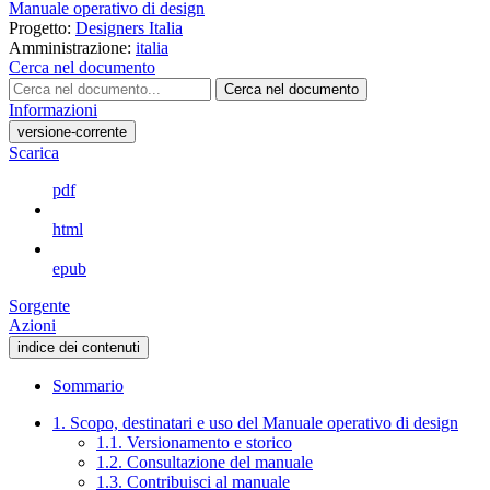
Manuale operativo di design
Progetto:
Designers Italia
Amministrazione:
italia
Cerca nel documento
Cerca nel documento
Informazioni
versione-corrente
Scarica
pdf
html
epub
Sorgente
Azioni
indice dei contenuti
Sommario
1. Scopo, destinatari e uso del Manuale operativo di design
1.1. Versionamento e storico
1.2. Consultazione del manuale
1.3. Contribuisci al manuale