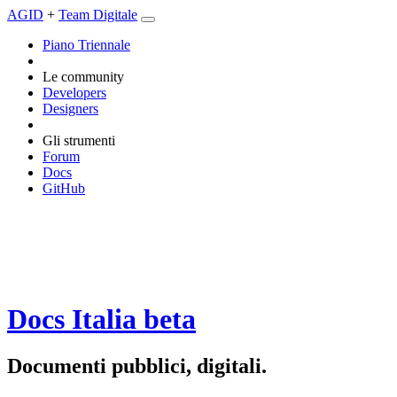
AGID
+
Team Digitale
Piano Triennale
Le community
Developers
Designers
Gli strumenti
Forum
Docs
GitHub
Docs Italia
beta
Documenti pubblici, digitali.