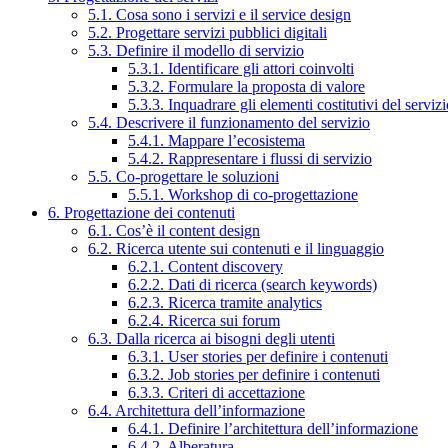
5.1. Cosa sono i servizi e il service design
5.2. Progettare servizi pubblici digitali
5.3. Definire il modello di servizio
5.3.1. Identificare gli attori coinvolti
5.3.2. Formulare la proposta di valore
5.3.3. Inquadrare gli elementi costitutivi del serviz
5.4. Descrivere il funzionamento del servizio
5.4.1. Mappare l’ecosistema
5.4.2. Rappresentare i flussi di servizio
5.5. Co-progettare le soluzioni
5.5.1. Workshop di co-progettazione
6. Progettazione dei contenuti
6.1. Cos’è il content design
6.2. Ricerca utente sui contenuti e il linguaggio
6.2.1. Content discovery
6.2.2. Dati di ricerca (search keywords)
6.2.3. Ricerca tramite analytics
6.2.4. Ricerca sui forum
6.3. Dalla ricerca ai bisogni degli utenti
6.3.1. User stories per definire i contenuti
6.3.2. Job stories per definire i contenuti
6.3.3. Criteri di accettazione
6.4. Architettura dell’informazione
6.4.1. Definire l’architettura dell’informazione
6.4.2. Alberatura