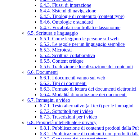
6.4.3. Flussi di interazione
6.4.4. Sistemi di navigazione
6.4.5. Tipologie di contenuto (content type)
6.4.6. Ontologie e standard
6.4.7. Vocabolari controllati e tassonomie
6.5. Scrittura e linguaggio
6.5.1. Come leggono le persone sul web
6.5.2. Le regole per un linguaggio semplice
6.5.3. Microtesti
6.5.4. Scrittura collaborativa
6.5.5. Content critique
6.5.6. Traduzione e localizzazione dei contenuti
6.6. Documenti
6.6.1. I documenti vanno sul web
6.6.2. Tipi di documenti
6.6.3. Formato di lettura dei documenti elettronici
6.6.4. Modalità di produzione dei documenti
6.7. Immagini e video
6.7.1. Testo alternativo (alt text) per le immagini
6.7.2. Sottotitoli per i video
6.7.3. Trascrizioni per i video
6.8. Proprietà intellettuale e privacy
6.8.1. Pubblicazione di contenuti prodotti dalla P
6.8.2. Pubblicazione di contenuti non prodotti dal