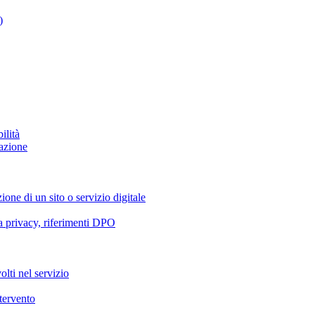
)
ilità
azione
ione di un sito o servizio digitale
va privacy, riferimenti DPO
olti nel servizio
ntervento