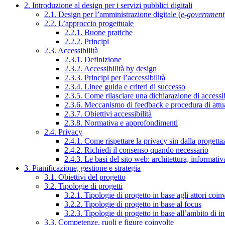
2. Introduzione al design per i servizi pubblici digitali
2.1. Design per l’amministrazione digitale (
e-government
2.2. L’approccio progettuale
2.2.1. Buone pratiche
2.2.2. Principi
2.3. Accessibilità
2.3.1. Definizione
2.3.2. Accessibilità by design
2.3.3. Principi per l’accessibilità
2.3.4. Linee guida e criteri di successo
2.3.5. Come rilasciare una dichiarazione di accessib
2.3.6. Meccanismo di feedback e procedura di attu
2.3.7. Obiettivi accessibilità
2.3.8. Normativa e approfondimenti
2.4. Privacy
2.4.1. Come rispettare la privacy sin dalla progettaz
2.4.2. Richiedi il consenso quando necessario
2.4.3. Le basi del sito web: architettura, informati
3. Pianificazione, gestione e strategia
3.1. Obiettivi del progetto
3.2. Tipologie di progetti
3.2.1. Tipologie di progetto in base agli attori coinv
3.2.2. Tipologie di progetto in base al focus
3.2.3. Tipologie di progetto in base all’ambito di i
3.3. Competenze, ruoli e figure coinvolte