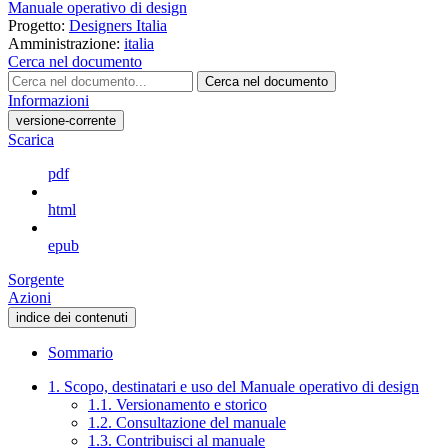
Manuale operativo di design
Progetto:
Designers Italia
Amministrazione:
italia
Cerca nel documento
Cerca nel documento
Informazioni
versione-corrente
Scarica
pdf
html
epub
Sorgente
Azioni
indice dei contenuti
Sommario
1. Scopo, destinatari e uso del Manuale operativo di design
1.1. Versionamento e storico
1.2. Consultazione del manuale
1.3. Contribuisci al manuale