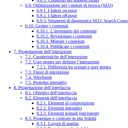
6.8.3. Consenso dei soggetti ritratti
6.9. Ottimizzazione per i motori di ricerca (SEO)
6.9.1. I fattori
on-page
6.9.2. I fattori
off-page
6.9.3. Strumenti di diagnostica SEO: Search Cons
6.10. Gestire i contenuti
6.10.1. L’inventario dei contenuti
6.10.2. Revisionare i contenuti
6.10.3. Migrare i contenuti
6.10.4. Pubblicare i contenuti
7. Progettazione dell’interazione
7.1. Caratteristiche dell’interazione
7.2. User stories per definire l’interazione
7.2.1. Differenza tra scenari e user stories
7.3. Flussi di interazione
7.4. Wireframe
7.5. Prototipi interattivi
8. Progettazione dell’interfaccia
8.1. Obiettivi dell’interfaccia
8.2. Elementi dell’interfaccia
8.2.1. Elementi di composizione
8.2.2. Elementi interattivi
8.2.3. Elementi testuali (microtesti)
8.3. Progettare e costruire in alta fedeltà
8.3.1. Layout di pagina