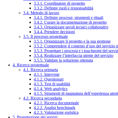
3.3.1. Coordinatore di progetto
3.3.2. Definire ruoli e responsabilità
3.4. Metodo di lavoro
3.4.1. Definire processi, strumenti e rituali
3.4.2. Curare la documentazione di progetto
3.4.3. Organizzare tavoli tecnici collaborativi
3.4.4. Prendere decisioni
3.5. Il processo progettuale
3.5.1. Organizzare il progetto e la sua gestione
3.5.2. Comprendere il contesto d’uso del servizio 
3.5.3. Progettare i processi e i
touchpoint
del servi
3.5.4. Realizzare l’interfaccia utente del servizio
3.5.5. Validare la soluzione ottenuta
4. Ricerca progettuale
4.1. Ricerca primaria
4.1.1. Interviste
4.1.2. Questionari
4.1.3. Test di usabilità
4.1.4. Web analytics
4.1.5. Strumenti di mappatura dell’esperienza uten
4.2. Ricerca secondaria
4.2.1. Ricerca documentale
4.2.2. Analisi benchmark
4.2.3. Valutazione euristica
5. Progettazione dei servizi