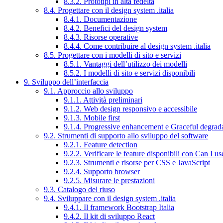
8.3.2. Prototipi in alta fedeltà
8.4. Progettare con il design system .italia
8.4.1. Documentazione
8.4.2. Benefici del design system
8.4.3. Risorse operative
8.4.4. Come contribuire al design system .italia
8.5. Progettare con i modelli di sito e servizi
8.5.1. Vantaggi dell’utilizzo dei modelli
8.5.2. I modelli di sito e servizi disponibili
9. Sviluppo dell’interfaccia
9.1. Approccio allo sviluppo
9.1.1. Attività preliminari
9.1.2. Web design responsivo e accessibile
9.1.3. Mobile first
9.1.4. Progressive enhancement e Graceful degrad
9.2. Strumenti di supporto allo sviluppo del software
9.2.1. Feature detection
9.2.2. Verificare le feature disponibili con Can I us
9.2.3. Strumenti e risorse per CSS e JavaScript
9.2.4. Supporto browser
9.2.5. Misurare le prestazioni
9.3. Catalogo del riuso
9.4. Sviluppare con il design system .italia
9.4.1. Il framework Bootstrap Italia
9.4.2. Il kit di sviluppo React