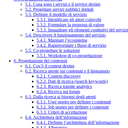
5.1. Cosa sono i servizi e il service design
5.2. Progettare servizi pubblici digitali
5.3. Definire il modello di servizio
5.3.1. Identificare gli attori coinvolti
5.3.2. Formulare la proposta di valore
5.3.3. Inquadrare gli elementi costitutivi del serviz
5.4. Descrivere il funzionamento del servizio
5.4.1. Mappare l’ecosistema
5.4.2. Rappresentare i flussi di servizio
5.5. Co-progettare le soluzioni
5.5.1. Workshop di co-progettazione
6. Progettazione dei contenuti
6.1. Cos’è il content design
6.2. Ricerca utente sui contenuti e il linguaggio
6.2.1. Content discovery
6.2.2. Dati di ricerca (search keywords)
6.2.3. Ricerca tramite analytics
6.2.4. Ricerca sui forum
6.3. Dalla ricerca ai bisogni degli utenti
6.3.1. User stories per definire i contenuti
6.3.2. Job stories per definire i contenuti
6.3.3. Criteri di accettazione
6.4. Architettura dell’informazione
6.4.1. Definire l’architettura dell’informazione
6.4.2. Alberatura