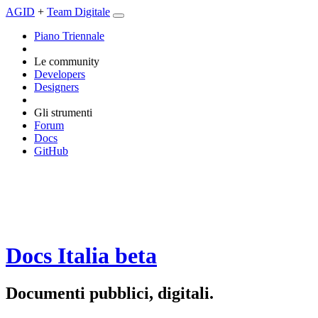
AGID
+
Team Digitale
Piano Triennale
Le community
Developers
Designers
Gli strumenti
Forum
Docs
GitHub
Docs Italia
beta
Documenti pubblici, digitali.