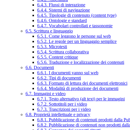
6.4.3. Flussi di interazione
6.4.4. Sistemi di navigazione
6.4.5. Tipologie di contenuto (content type)
6.4.6. Ontologie e standard
6.4.7. Vocabolari controllati e tassonomie
6.5. Scrittura e linguaggio
6.5.1. Come leggono le persone sul web
6.5.2. Le regole per un linguaggio semplice
6.5.3. Microtesti
6.5.4. Scrittura collaborativa
6.5.5. Content critique
6.5.6. Traduzione e localizzazione dei contenuti
6.6. Documenti
6.6.1. I documenti vanno sul web
6.6.2. Tipi di documenti
6.6.3. Formato di lettura dei documenti elettronici
6.6.4. Modalità di produzione dei documenti
6.7. Immagini e video
6.7.1. Testo alternativo (alt text) per le immagini
6.7.2. Sottotitoli per i video
6.7.3. Trascrizioni per i video
6.8. Proprietà intellettuale e privacy
6.8.1. Pubblicazione di contenuti prodotti dalla P
6.8.2. Pubblicazione di contenuti non prodotti dal