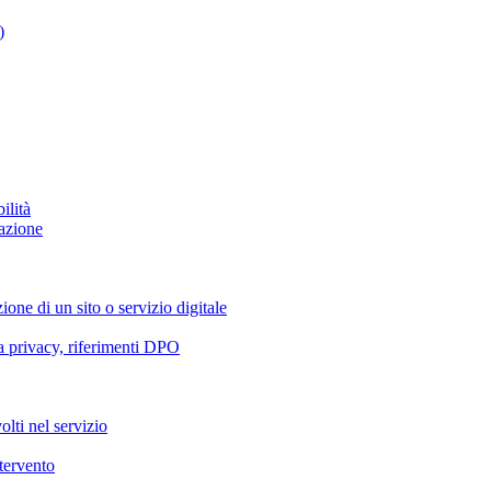
)
ilità
azione
ione di un sito o servizio digitale
va privacy, riferimenti DPO
olti nel servizio
ntervento