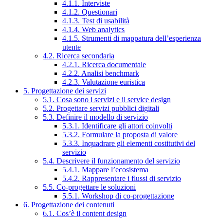
4.1.1. Interviste
4.1.2. Questionari
4.1.3. Test di usabilità
4.1.4. Web analytics
4.1.5. Strumenti di mappatura dell’esperienza
utente
4.2. Ricerca secondaria
4.2.1. Ricerca documentale
4.2.2. Analisi benchmark
4.2.3. Valutazione euristica
5. Progettazione dei servizi
5.1. Cosa sono i servizi e il service design
5.2. Progettare servizi pubblici digitali
5.3. Definire il modello di servizio
5.3.1. Identificare gli attori coinvolti
5.3.2. Formulare la proposta di valore
5.3.3. Inquadrare gli elementi costitutivi del
servizio
5.4. Descrivere il funzionamento del servizio
5.4.1. Mappare l’ecosistema
5.4.2. Rappresentare i flussi di servizio
5.5. Co-progettare le soluzioni
5.5.1. Workshop di co-progettazione
6. Progettazione dei contenuti
6.1. Cos’è il content design