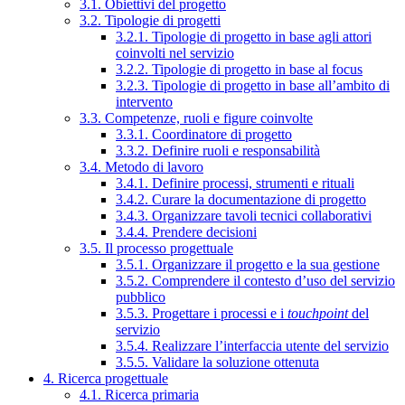
3.1. Obiettivi del progetto
3.2. Tipologie di progetti
3.2.1. Tipologie di progetto in base agli attori
coinvolti nel servizio
3.2.2. Tipologie di progetto in base al focus
3.2.3. Tipologie di progetto in base all’ambito di
intervento
3.3. Competenze, ruoli e figure coinvolte
3.3.1. Coordinatore di progetto
3.3.2. Definire ruoli e responsabilità
3.4. Metodo di lavoro
3.4.1. Definire processi, strumenti e rituali
3.4.2. Curare la documentazione di progetto
3.4.3. Organizzare tavoli tecnici collaborativi
3.4.4. Prendere decisioni
3.5. Il processo progettuale
3.5.1. Organizzare il progetto e la sua gestione
3.5.2. Comprendere il contesto d’uso del servizio
pubblico
3.5.3. Progettare i processi e i
touchpoint
del
servizio
3.5.4. Realizzare l’interfaccia utente del servizio
3.5.5. Validare la soluzione ottenuta
4. Ricerca progettuale
4.1. Ricerca primaria