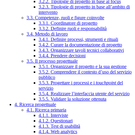
3.2.2. Tipologie di progetto in base al focus
3.2.3. Tipologie di progetto in base all’ambito di
intervento
3.3. Competenze, ruoli e figure coinvolte
3.3.1. Coordinatore di progetto
3.3.2. Definire ruoli e responsabilità
3.4. Metodo di lavoro
3.4.1. Definire processi, strumenti e rituali
3.4.2. Curare la documentazione di progetto
3.4.3. Organizzare tavoli tecnici collaborativi
3.4.4. Prendere decisioni
3.5. Il processo progettuale
3.5.1. Organizzare il progetto e la sua gestione
3.5.2. Comprendere il contesto d’uso del servizio
pubblico
3.5.3. Progettare i processi e i
touchpoint
del
servizio
3.5.4. Realizzare l’interfaccia utente del servizio
3.5.5. Validare la soluzione ottenuta
4. Ricerca progettuale
4.1. Ricerca primaria
4.1.1. Interviste
4.1.2. Questionari
4.1.3. Test di usabilità
4.1.4. Web analytics