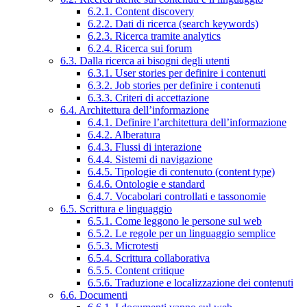
6.2.1. Content discovery
6.2.2. Dati di ricerca (search keywords)
6.2.3. Ricerca tramite analytics
6.2.4. Ricerca sui forum
6.3. Dalla ricerca ai bisogni degli utenti
6.3.1. User stories per definire i contenuti
6.3.2. Job stories per definire i contenuti
6.3.3. Criteri di accettazione
6.4. Architettura dell’informazione
6.4.1. Definire l’architettura dell’informazione
6.4.2. Alberatura
6.4.3. Flussi di interazione
6.4.4. Sistemi di navigazione
6.4.5. Tipologie di contenuto (content type)
6.4.6. Ontologie e standard
6.4.7. Vocabolari controllati e tassonomie
6.5. Scrittura e linguaggio
6.5.1. Come leggono le persone sul web
6.5.2. Le regole per un linguaggio semplice
6.5.3. Microtesti
6.5.4. Scrittura collaborativa
6.5.5. Content critique
6.5.6. Traduzione e localizzazione dei contenuti
6.6. Documenti