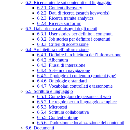
6.2. Ricerca utente sui contenuti e il linguaggio
6.2.1. Content discovery
6.2.2. Dati di ricerca (search keywords)
6.2.3. Ricerca tramite analytics
6.2.4. Ricerca sui forum
6.3. Dalla ricerca ai bisogni degli utenti
6.3.1. User stories per definire i contenuti
6.3.2. Job stories per definire i contenuti
6.3.3. Criteri di accettazione
6.4. Architettura dell’informazione
6.4.1. Definire l’architettura dell’informazione
6.4.2. Alberatura
6.4.3. Flussi di interazione
6.4.4. Sistemi di navigazione
6.4.5. Tipologie di contenuto (content type)
6.4.6. Ontologie e standard
6.4.7. Vocabolari controllati e tassonomie
6.5. Scrittura e linguaggio
6.5.1. Come leggono le persone sul web
6.5.2. Le regole per un linguaggio semplice
6.5.3. Microtesti
6.5.4. Scrittura collaborativa
6.5.5. Content critique
6.5.6. Traduzione e localizzazione dei contenuti
6.6. Documenti