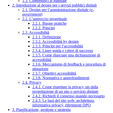
1.3. Contribuisci al manuale
2. Introduzione al design per i servizi pubblici digitali
2.1. Design per l’amministrazione digitale (
e-
government
)
2.2. L’approccio progettuale
2.2.1. Buone pratiche
2.2.2. Principi
2.3. Accessibilità
2.3.1. Definizione
2.3.2. Accessibilità by design
2.3.3. Principi per l’accessibilità
2.3.4. Linee guida e criteri di successo
2.3.5. Come rilasciare una dichiarazione di
accessibilità
2.3.6. Meccanismo di feedback e procedura di
attuazione
2.3.7. Obiettivi accessibilità
2.3.8. Normativa e approfondimenti
2.4. Privacy
2.4.1. Come rispettare la privacy sin dalla
progettazione di un sito o servizio digitale
2.4.2. Richiedi il consenso quando necessario
2.4.3. Le basi del sito web: architettura,
informativa privacy, riferimenti DPO
3. Pianificazione, gestione e strategia