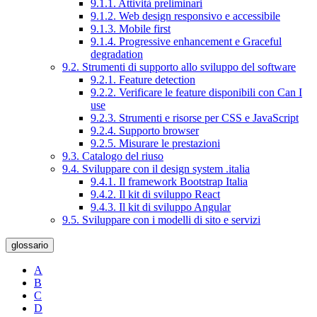
9.1.1. Attività preliminari
9.1.2. Web design responsivo e accessibile
9.1.3. Mobile first
9.1.4. Progressive enhancement e Graceful
degradation
9.2. Strumenti di supporto allo sviluppo del software
9.2.1. Feature detection
9.2.2. Verificare le feature disponibili con Can I
use
9.2.3. Strumenti e risorse per CSS e JavaScript
9.2.4. Supporto browser
9.2.5. Misurare le prestazioni
9.3. Catalogo del riuso
9.4. Sviluppare con il design system .italia
9.4.1. Il framework Bootstrap Italia
9.4.2. Il kit di sviluppo React
9.4.3. Il kit di sviluppo Angular
9.5. Sviluppare con i modelli di sito e servizi
glossario
A
B
C
D