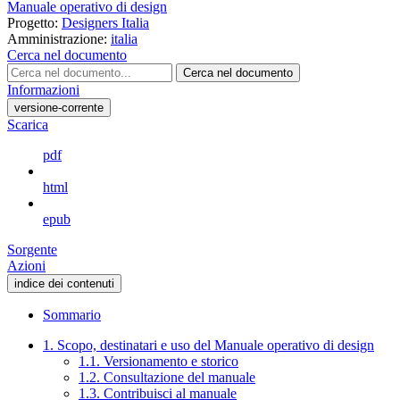
Manuale operativo di design
Progetto:
Designers Italia
Amministrazione:
italia
Cerca nel documento
Cerca nel documento
Informazioni
versione-corrente
Scarica
pdf
html
epub
Sorgente
Azioni
indice dei contenuti
Sommario
1. Scopo, destinatari e uso del Manuale operativo di design
1.1. Versionamento e storico
1.2. Consultazione del manuale
1.3. Contribuisci al manuale