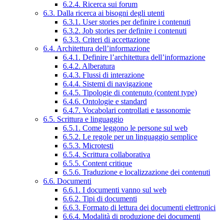
6.2.4. Ricerca sui forum
6.3. Dalla ricerca ai bisogni degli utenti
6.3.1. User stories per definire i contenuti
6.3.2. Job stories per definire i contenuti
6.3.3. Criteri di accettazione
6.4. Architettura dell’informazione
6.4.1. Definire l’architettura dell’informazione
6.4.2. Alberatura
6.4.3. Flussi di interazione
6.4.4. Sistemi di navigazione
6.4.5. Tipologie di contenuto (content type)
6.4.6. Ontologie e standard
6.4.7. Vocabolari controllati e tassonomie
6.5. Scrittura e linguaggio
6.5.1. Come leggono le persone sul web
6.5.2. Le regole per un linguaggio semplice
6.5.3. Microtesti
6.5.4. Scrittura collaborativa
6.5.5. Content critique
6.5.6. Traduzione e localizzazione dei contenuti
6.6. Documenti
6.6.1. I documenti vanno sul web
6.6.2. Tipi di documenti
6.6.3. Formato di lettura dei documenti elettronici
6.6.4. Modalità di produzione dei documenti