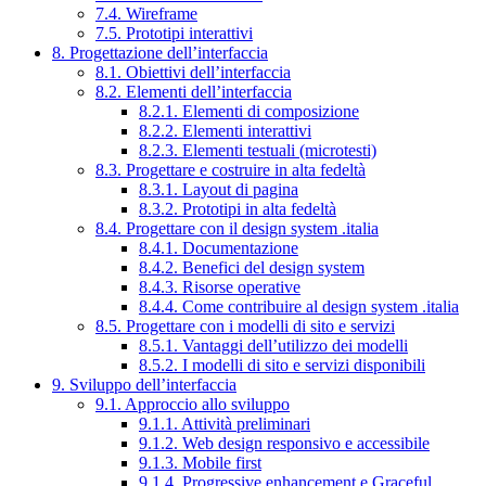
7.4. Wireframe
7.5. Prototipi interattivi
8. Progettazione dell’interfaccia
8.1. Obiettivi dell’interfaccia
8.2. Elementi dell’interfaccia
8.2.1. Elementi di composizione
8.2.2. Elementi interattivi
8.2.3. Elementi testuali (microtesti)
8.3. Progettare e costruire in alta fedeltà
8.3.1. Layout di pagina
8.3.2. Prototipi in alta fedeltà
8.4. Progettare con il design system .italia
8.4.1. Documentazione
8.4.2. Benefici del design system
8.4.3. Risorse operative
8.4.4. Come contribuire al design system .italia
8.5. Progettare con i modelli di sito e servizi
8.5.1. Vantaggi dell’utilizzo dei modelli
8.5.2. I modelli di sito e servizi disponibili
9. Sviluppo dell’interfaccia
9.1. Approccio allo sviluppo
9.1.1. Attività preliminari
9.1.2. Web design responsivo e accessibile
9.1.3. Mobile first
9.1.4. Progressive enhancement e Graceful