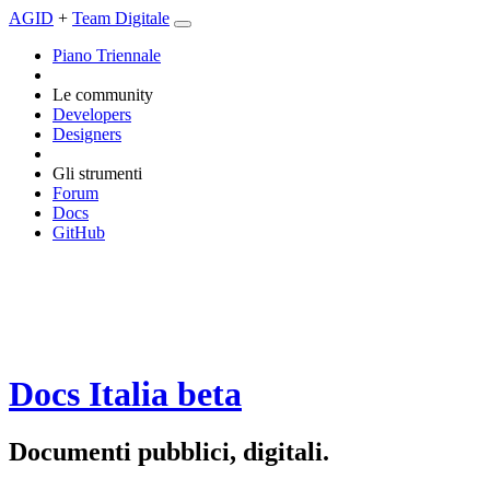
AGID
+
Team Digitale
Piano Triennale
Le community
Developers
Designers
Gli strumenti
Forum
Docs
GitHub
Docs Italia
beta
Documenti pubblici, digitali.