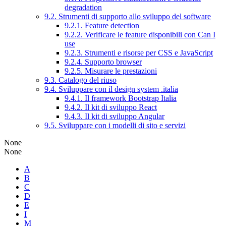
degradation
9.2. Strumenti di supporto allo sviluppo del software
9.2.1. Feature detection
9.2.2. Verificare le feature disponibili con Can I
use
9.2.3. Strumenti e risorse per CSS e JavaScript
9.2.4. Supporto browser
9.2.5. Misurare le prestazioni
9.3. Catalogo del riuso
9.4. Sviluppare con il design system .italia
9.4.1. Il framework Bootstrap Italia
9.4.2. Il kit di sviluppo React
9.4.3. Il kit di sviluppo Angular
9.5. Sviluppare con i modelli di sito e servizi
None
None
A
B
C
D
E
I
M