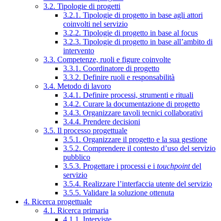
3.2. Tipologie di progetti
3.2.1. Tipologie di progetto in base agli attori
coinvolti nel servizio
3.2.2. Tipologie di progetto in base al focus
3.2.3. Tipologie di progetto in base all’ambito di
intervento
3.3. Competenze, ruoli e figure coinvolte
3.3.1. Coordinatore di progetto
3.3.2. Definire ruoli e responsabilità
3.4. Metodo di lavoro
3.4.1. Definire processi, strumenti e rituali
3.4.2. Curare la documentazione di progetto
3.4.3. Organizzare tavoli tecnici collaborativi
3.4.4. Prendere decisioni
3.5. Il processo progettuale
3.5.1. Organizzare il progetto e la sua gestione
3.5.2. Comprendere il contesto d’uso del servizio
pubblico
3.5.3. Progettare i processi e i
touchpoint
del
servizio
3.5.4. Realizzare l’interfaccia utente del servizio
3.5.5. Validare la soluzione ottenuta
4. Ricerca progettuale
4.1. Ricerca primaria
4.1.1. Interviste