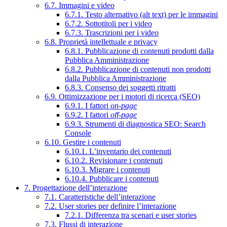
6.7. Immagini e video
6.7.1. Testo alternativo (alt text) per le immagini
6.7.2. Sottotitoli per i video
6.7.3. Trascrizioni per i video
6.8. Proprietà intellettuale e privacy
6.8.1. Pubblicazione di contenuti prodotti dalla
Pubblica Amministrazione
6.8.2. Pubblicazione di contenuti non prodotti
dalla Pubblica Amministrazione
6.8.3. Consenso dei soggetti ritratti
6.9. Ottimizzazione per i motori di ricerca (SEO)
6.9.1. I fattori
on-page
6.9.2. I fattori
off-page
6.9.3. Strumenti di diagnostica SEO: Search
Console
6.10. Gestire i contenuti
6.10.1. L’inventario dei contenuti
6.10.2. Revisionare i contenuti
6.10.3. Migrare i contenuti
6.10.4. Pubblicare i contenuti
7. Progettazione dell’interazione
7.1. Caratteristiche dell’interazione
7.2. User stories per definire l’interazione
7.2.1. Differenza tra scenari e user stories
7.3. Flussi di interazione