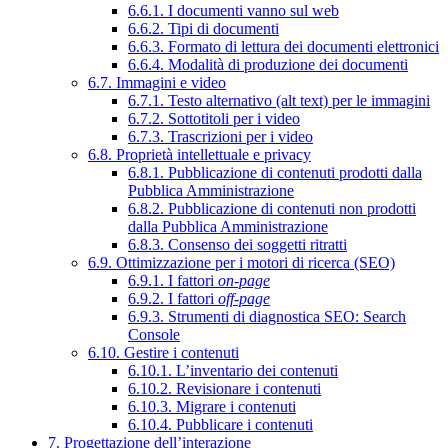
6.6.1. I documenti vanno sul web
6.6.2. Tipi di documenti
6.6.3. Formato di lettura dei documenti elettronici
6.6.4. Modalità di produzione dei documenti
6.7. Immagini e video
6.7.1. Testo alternativo (alt text) per le immagini
6.7.2. Sottotitoli per i video
6.7.3. Trascrizioni per i video
6.8. Proprietà intellettuale e privacy
6.8.1. Pubblicazione di contenuti prodotti dalla
Pubblica Amministrazione
6.8.2. Pubblicazione di contenuti non prodotti
dalla Pubblica Amministrazione
6.8.3. Consenso dei soggetti ritratti
6.9. Ottimizzazione per i motori di ricerca (SEO)
6.9.1. I fattori
on-page
6.9.2. I fattori
off-page
6.9.3. Strumenti di diagnostica SEO: Search
Console
6.10. Gestire i contenuti
6.10.1. L’inventario dei contenuti
6.10.2. Revisionare i contenuti
6.10.3. Migrare i contenuti
6.10.4. Pubblicare i contenuti
7. Progettazione dell’interazione