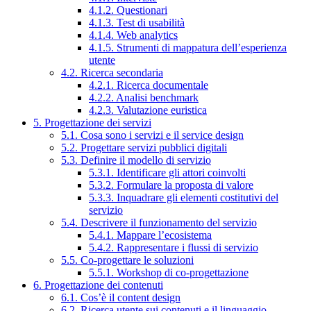
4.1.2. Questionari
4.1.3. Test di usabilità
4.1.4. Web analytics
4.1.5. Strumenti di mappatura dell’esperienza
utente
4.2. Ricerca secondaria
4.2.1. Ricerca documentale
4.2.2. Analisi benchmark
4.2.3. Valutazione euristica
5. Progettazione dei servizi
5.1. Cosa sono i servizi e il service design
5.2. Progettare servizi pubblici digitali
5.3. Definire il modello di servizio
5.3.1. Identificare gli attori coinvolti
5.3.2. Formulare la proposta di valore
5.3.3. Inquadrare gli elementi costitutivi del
servizio
5.4. Descrivere il funzionamento del servizio
5.4.1. Mappare l’ecosistema
5.4.2. Rappresentare i flussi di servizio
5.5. Co-progettare le soluzioni
5.5.1. Workshop di co-progettazione
6. Progettazione dei contenuti
6.1. Cos’è il content design
6.2. Ricerca utente sui contenuti e il linguaggio