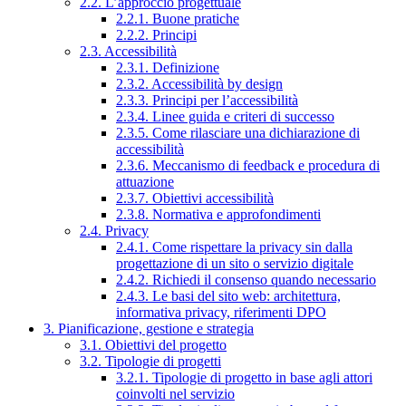
2.2. L’approccio progettuale
2.2.1. Buone pratiche
2.2.2. Principi
2.3. Accessibilità
2.3.1. Definizione
2.3.2. Accessibilità by design
2.3.3. Principi per l’accessibilità
2.3.4. Linee guida e criteri di successo
2.3.5. Come rilasciare una dichiarazione di
accessibilità
2.3.6. Meccanismo di feedback e procedura di
attuazione
2.3.7. Obiettivi accessibilità
2.3.8. Normativa e approfondimenti
2.4. Privacy
2.4.1. Come rispettare la privacy sin dalla
progettazione di un sito o servizio digitale
2.4.2. Richiedi il consenso quando necessario
2.4.3. Le basi del sito web: architettura,
informativa privacy, riferimenti DPO
3. Pianificazione, gestione e strategia
3.1. Obiettivi del progetto
3.2. Tipologie di progetti
3.2.1. Tipologie di progetto in base agli attori
coinvolti nel servizio