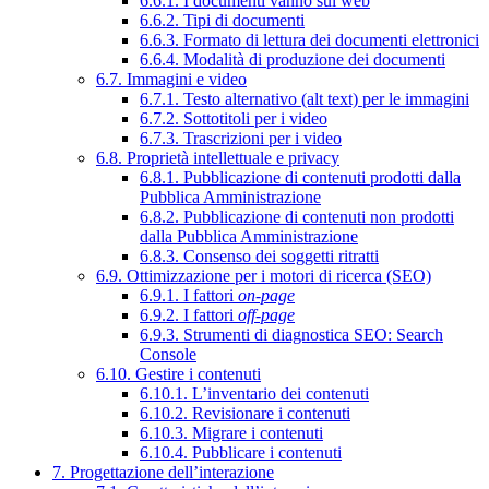
6.6.1. I documenti vanno sul web
6.6.2. Tipi di documenti
6.6.3. Formato di lettura dei documenti elettronici
6.6.4. Modalità di produzione dei documenti
6.7. Immagini e video
6.7.1. Testo alternativo (alt text) per le immagini
6.7.2. Sottotitoli per i video
6.7.3. Trascrizioni per i video
6.8. Proprietà intellettuale e privacy
6.8.1. Pubblicazione di contenuti prodotti dalla
Pubblica Amministrazione
6.8.2. Pubblicazione di contenuti non prodotti
dalla Pubblica Amministrazione
6.8.3. Consenso dei soggetti ritratti
6.9. Ottimizzazione per i motori di ricerca (SEO)
6.9.1. I fattori
on-page
6.9.2. I fattori
off-page
6.9.3. Strumenti di diagnostica SEO: Search
Console
6.10. Gestire i contenuti
6.10.1. L’inventario dei contenuti
6.10.2. Revisionare i contenuti
6.10.3. Migrare i contenuti
6.10.4. Pubblicare i contenuti
7. Progettazione dell’interazione