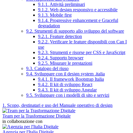
9.1.1. Attività preliminari
9.1.2. Web design responsivo e accessibile
9.1.3. Mobile first
9.1.4. Progressive enhancement e Graceful
degradation
9.2. Strumenti di supporto allo sviluppo del software
9.2.1. Feature detection
9.2.2. Verificare le feature disponibili con Can I
use
9.2.3. Strumenti e risorse per CSS e JavaScript
9.2.4. Supporto browser
9.2.5. Misurare le prestazioni
9.3. Catalogo del riuso
9.4. Sviluppare con il design system .italia
9.4.1. Il framework Bootstrap Italia
9.4.2. Il kit di sviluppo React
9.4.3. Il kit di sviluppo Angular
9.5. Sviluppare con i modelli di sito e servizi
1. Scopo, destinatari e uso del Manuale operativo di design
Team per la Trasformazione Digitale
in collaborazione con
Agenzia per l'Italia Digitale