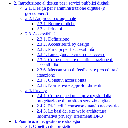
2. Introduzione al design per i servizi pubblici digitali
2.1. Design per l’amministrazione digitale (
e-
government
)
2.2. L’approccio progettuale
2.2.1. Buone pratiche
2.2.2. Principi
2.3. Accessibilità
2.3.1. Definizione
2.3.2. Accessibilità by design
2.3.3. Principi per l’accessibilità
2.3.4. Linee guida e criteri di successo
2.3.5. Come rilasciare una dichiarazione di
accessibilità
2.3.6. Meccanismo di feedback e procedura di
attuazione
2.3.7. Obiettivi accessibilità
2.3.8. Normativa e approfondimenti
2.4. Privacy
2.4.1. Come rispettare la privacy sin dalla
progettazione di un sito o servizio digitale
2.4.2. Richiedi il consenso quando necessario
2.4.3. Le basi del sito web: architettura,
informativa privacy, riferimenti DPO
3. Pianificazione, gestione e strategia
3.1. Obiettivi del progetto