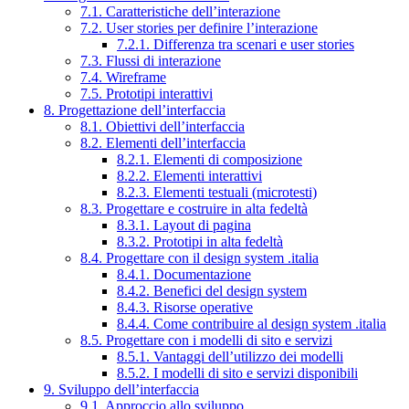
7.1. Caratteristiche dell’interazione
7.2. User stories per definire l’interazione
7.2.1. Differenza tra scenari e user stories
7.3. Flussi di interazione
7.4. Wireframe
7.5. Prototipi interattivi
8. Progettazione dell’interfaccia
8.1. Obiettivi dell’interfaccia
8.2. Elementi dell’interfaccia
8.2.1. Elementi di composizione
8.2.2. Elementi interattivi
8.2.3. Elementi testuali (microtesti)
8.3. Progettare e costruire in alta fedeltà
8.3.1. Layout di pagina
8.3.2. Prototipi in alta fedeltà
8.4. Progettare con il design system .italia
8.4.1. Documentazione
8.4.2. Benefici del design system
8.4.3. Risorse operative
8.4.4. Come contribuire al design system .italia
8.5. Progettare con i modelli di sito e servizi
8.5.1. Vantaggi dell’utilizzo dei modelli
8.5.2. I modelli di sito e servizi disponibili
9. Sviluppo dell’interfaccia
9.1. Approccio allo sviluppo