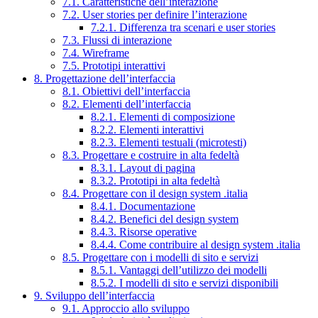
7.1. Caratteristiche dell’interazione
7.2. User stories per definire l’interazione
7.2.1. Differenza tra scenari e user stories
7.3. Flussi di interazione
7.4. Wireframe
7.5. Prototipi interattivi
8. Progettazione dell’interfaccia
8.1. Obiettivi dell’interfaccia
8.2. Elementi dell’interfaccia
8.2.1. Elementi di composizione
8.2.2. Elementi interattivi
8.2.3. Elementi testuali (microtesti)
8.3. Progettare e costruire in alta fedeltà
8.3.1. Layout di pagina
8.3.2. Prototipi in alta fedeltà
8.4. Progettare con il design system .italia
8.4.1. Documentazione
8.4.2. Benefici del design system
8.4.3. Risorse operative
8.4.4. Come contribuire al design system .italia
8.5. Progettare con i modelli di sito e servizi
8.5.1. Vantaggi dell’utilizzo dei modelli
8.5.2. I modelli di sito e servizi disponibili
9. Sviluppo dell’interfaccia
9.1. Approccio allo sviluppo