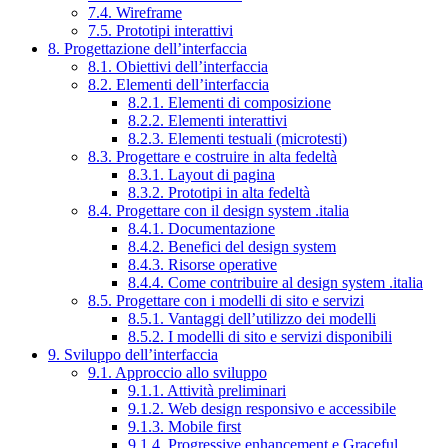
7.4. Wireframe
7.5. Prototipi interattivi
8. Progettazione dell’interfaccia
8.1. Obiettivi dell’interfaccia
8.2. Elementi dell’interfaccia
8.2.1. Elementi di composizione
8.2.2. Elementi interattivi
8.2.3. Elementi testuali (microtesti)
8.3. Progettare e costruire in alta fedeltà
8.3.1. Layout di pagina
8.3.2. Prototipi in alta fedeltà
8.4. Progettare con il design system .italia
8.4.1. Documentazione
8.4.2. Benefici del design system
8.4.3. Risorse operative
8.4.4. Come contribuire al design system .italia
8.5. Progettare con i modelli di sito e servizi
8.5.1. Vantaggi dell’utilizzo dei modelli
8.5.2. I modelli di sito e servizi disponibili
9. Sviluppo dell’interfaccia
9.1. Approccio allo sviluppo
9.1.1. Attività preliminari
9.1.2. Web design responsivo e accessibile
9.1.3. Mobile first
9.1.4. Progressive enhancement e Graceful