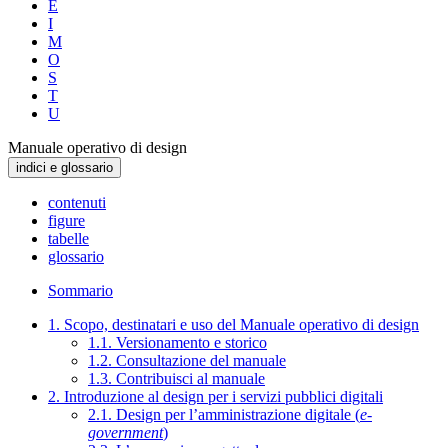
E
I
M
O
S
T
U
Manuale operativo di design
indici e glossario
contenuti
figure
tabelle
glossario
Sommario
1. Scopo, destinatari e uso del Manuale operativo di design
1.1. Versionamento e storico
1.2. Consultazione del manuale
1.3. Contribuisci al manuale
2. Introduzione al design per i servizi pubblici digitali
2.1. Design per l’amministrazione digitale (
e-
government
)