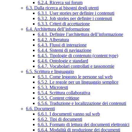
6.2.4. Ricerca sui forum
6.3. Dalla ricerca ai bisogni degli utenti
6.3.1. User stories per definire i contenuti
6.3.2. Job stories per definire i contenuti
6.3.3. Criteri di accettazione
6.4. Architettura dell’informazione
6.4.1. Definire l’architettura dell’informazione
6.4.2. Alberatura
6.4.3. Flussi di interazione
6.4.4. Sistemi di navigazione
6.4.5. Tipologie di contenuto (content type)
6.4.6. Ontologie e standard
6.4.7. Vocabolari controllati e tassonomie
6.5. Scrittura e linguaggio
6.5.1. Come leggono le persone sul web
6.5.2. Le regole per un linguaggio semplice
6.5.3. Microtesti
6.5.4. Scrittura collaborativa
6.5.5. Content critique
6.5.6. Traduzione e localizzazione dei contenuti
6.6. Documenti
6.6.1. I documenti vanno sul web
6.6.2. Tipi di documenti
6.6.3. Formato di lettura dei documenti elettronici
6.6.4. Modalità di produzione dei documenti