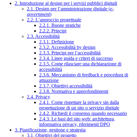
2. Introduzione al design per i servizi pubblici digitali
2.1. Design per l’amministrazione digitale (
e-
government
)
2.2. L’approccio progettuale
2.2.1. Buone pratiche
2.2.2. Principi
2.3. Accessibilità
2.3.1. Definizione
2.3.2. Accessibilità by design
2.3.3. Principi per l’accessibilità
2.3.4. Linee guida e criteri di successo
2.3.5. Come rilasciare una dichiarazione di
accessibilità
2.3.6. Meccanismo di feedback e procedura di
attuazione
2.3.7. Obiettivi accessibilità
2.3.8. Normativa e approfondimenti
2.4. Privacy
2.4.1. Come rispettare la privacy sin dalla
progettazione di un sito o servizio digitale
2.4.2. Richiedi il consenso quando necessario
2.4.3. Le basi del sito web: architettura,
informativa privacy, riferimenti DPO
3. Pianificazione, gestione e strategia
3.1. Obiettivi del progetto