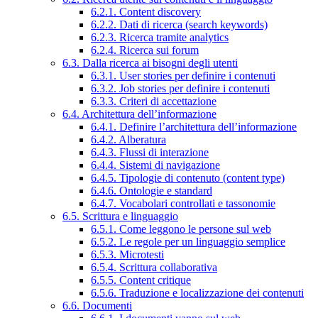
6.2.1. Content discovery
6.2.2. Dati di ricerca (search keywords)
6.2.3. Ricerca tramite analytics
6.2.4. Ricerca sui forum
6.3. Dalla ricerca ai bisogni degli utenti
6.3.1. User stories per definire i contenuti
6.3.2. Job stories per definire i contenuti
6.3.3. Criteri di accettazione
6.4. Architettura dell’informazione
6.4.1. Definire l’architettura dell’informazione
6.4.2. Alberatura
6.4.3. Flussi di interazione
6.4.4. Sistemi di navigazione
6.4.5. Tipologie di contenuto (content type)
6.4.6. Ontologie e standard
6.4.7. Vocabolari controllati e tassonomie
6.5. Scrittura e linguaggio
6.5.1. Come leggono le persone sul web
6.5.2. Le regole per un linguaggio semplice
6.5.3. Microtesti
6.5.4. Scrittura collaborativa
6.5.5. Content critique
6.5.6. Traduzione e localizzazione dei contenuti
6.6. Documenti