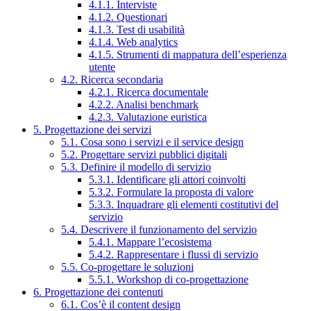
4.1.1. Interviste
4.1.2. Questionari
4.1.3. Test di usabilità
4.1.4. Web analytics
4.1.5. Strumenti di mappatura dell’esperienza
utente
4.2. Ricerca secondaria
4.2.1. Ricerca documentale
4.2.2. Analisi benchmark
4.2.3. Valutazione euristica
5. Progettazione dei servizi
5.1. Cosa sono i servizi e il service design
5.2. Progettare servizi pubblici digitali
5.3. Definire il modello di servizio
5.3.1. Identificare gli attori coinvolti
5.3.2. Formulare la proposta di valore
5.3.3. Inquadrare gli elementi costitutivi del
servizio
5.4. Descrivere il funzionamento del servizio
5.4.1. Mappare l’ecosistema
5.4.2. Rappresentare i flussi di servizio
5.5. Co-progettare le soluzioni
5.5.1. Workshop di co-progettazione
6. Progettazione dei contenuti
6.1. Cos’è il content design