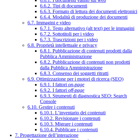
6.6.1. I documenti vanno sul web
6.6.2. Tipi di documenti
6.6.3. Formato di lettura dei documenti elettronici
6.6.4. Modalità di produzione dei documenti
6.7. Immagini e video
6.7.1. Testo alternativo (alt text) per le immagini
6.7.2. Sottotitoli per i video
6.7.3. Trascrizioni per i video
6.8. Proprietà intellettuale e privacy
6.8.1. Pubblicazione di contenuti prodotti dalla
Pubblica Amministrazione
6.8.2. Pubblicazione di contenuti non prodotti
dalla Pubblica Amministrazione
6.8.3. Consenso dei soggetti ritratti
6.9. Ottimizzazione per i motori di ricerca (SEO)
6.9.1. I fattori
on-page
6.9.2. I fattori
off-page
6.9.3. Strumenti di diagnostica SEO: Search
Console
6.10. Gestire i contenuti
6.10.1. L’inventario dei contenuti
6.10.2. Revisionare i contenuti
6.10.3. Migrare i contenuti
6.10.4. Pubblicare i contenuti
7. Progettazione dell’interazione