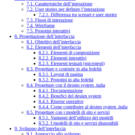
7.1. Caratteristiche dell’interazione
7.2. User stories per definire l’interazione
7.2.1. Differenza tra scenari e user stories
7.3. Flussi di interazione
7.4. Wireframe
7.5. Prototipi interattivi
8. Progettazione dell’interfaccia
8.1. Obiettivi dell’interfaccia
8.2. Elementi dell’interfaccia
8.2.1. Elementi di composizione
8.2.2. Elementi interattivi
8.2.3. Elementi testuali (microtesti)
8.3. Progettare e costruire in alta fedeltà
8.3.1. Layout di pagina
8.3.2. Prototipi in alta fedeltà
8.4. Progettare con il design system .italia
8.4.1. Documentazione
8.4.2. Benefici del design system
8.4.3. Risorse operative
8.4.4. Come contribuire al design system .italia
8.5. Progettare con i modelli di sito e servizi
8.5.1. Vantaggi dell’utilizzo dei modelli
8.5.2. I modelli di sito e servizi disponibili
9. Sviluppo dell’interfaccia
9.1. Approccio allo sviluppo