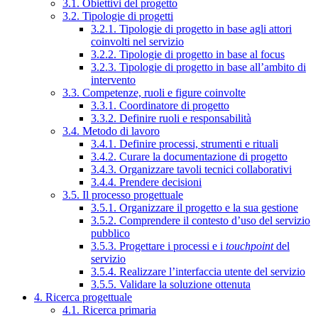
3.1. Obiettivi del progetto
3.2. Tipologie di progetti
3.2.1. Tipologie di progetto in base agli attori
coinvolti nel servizio
3.2.2. Tipologie di progetto in base al focus
3.2.3. Tipologie di progetto in base all’ambito di
intervento
3.3. Competenze, ruoli e figure coinvolte
3.3.1. Coordinatore di progetto
3.3.2. Definire ruoli e responsabilità
3.4. Metodo di lavoro
3.4.1. Definire processi, strumenti e rituali
3.4.2. Curare la documentazione di progetto
3.4.3. Organizzare tavoli tecnici collaborativi
3.4.4. Prendere decisioni
3.5. Il processo progettuale
3.5.1. Organizzare il progetto e la sua gestione
3.5.2. Comprendere il contesto d’uso del servizio
pubblico
3.5.3. Progettare i processi e i
touchpoint
del
servizio
3.5.4. Realizzare l’interfaccia utente del servizio
3.5.5. Validare la soluzione ottenuta
4. Ricerca progettuale
4.1. Ricerca primaria