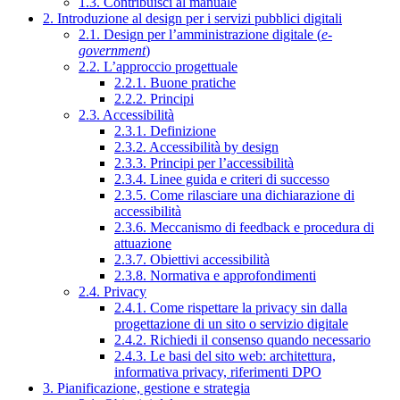
1.3. Contribuisci al manuale
2. Introduzione al design per i servizi pubblici digitali
2.1. Design per l’amministrazione digitale (
e-
government
)
2.2. L’approccio progettuale
2.2.1. Buone pratiche
2.2.2. Principi
2.3. Accessibilità
2.3.1. Definizione
2.3.2. Accessibilità by design
2.3.3. Principi per l’accessibilità
2.3.4. Linee guida e criteri di successo
2.3.5. Come rilasciare una dichiarazione di
accessibilità
2.3.6. Meccanismo di feedback e procedura di
attuazione
2.3.7. Obiettivi accessibilità
2.3.8. Normativa e approfondimenti
2.4. Privacy
2.4.1. Come rispettare la privacy sin dalla
progettazione di un sito o servizio digitale
2.4.2. Richiedi il consenso quando necessario
2.4.3. Le basi del sito web: architettura,
informativa privacy, riferimenti DPO
3. Pianificazione, gestione e strategia