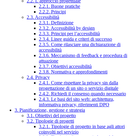
2.2. L’approccio progettuale
2.2.1. Buone pratiche
2.2.2. Principi
2.3. Accessibilità
2.3.1. Definizione
2.3.2. Accessibilità by design
2.3.3. Principi per l’accessibilità
2.3.4. Linee guida e criteri di successo
2.3.5. Come rilasciare una dichiarazione di
accessibilità
2.3.6. Meccanismo di feedback e procedura di
attuazione
2.3.7. Obiettivi accessibilità
2.3.8. Normativa e approfondimenti
2.4. Privacy
2.4.1. Come rispettare la privacy sin dalla
progettazione di un sito o servizio digitale
2.4.2. Richiedi il consenso quando necessario
2.4.3. Le basi del sito web: architettura,
informativa privacy, riferimenti DPO
3. Pianificazione, gestione e strategia
3.1. Obiettivi del progetto
3.2. Tipologie di progetti
3.2.1. Tipologie di progetto in base agli attori
coinvolti nel servizio