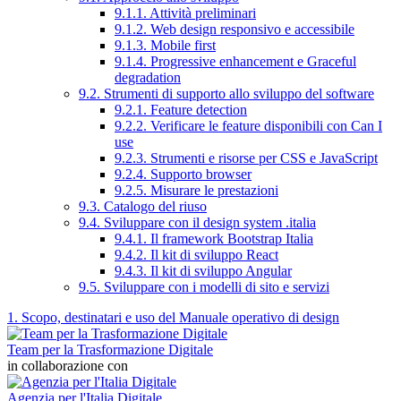
9.1.1. Attività preliminari
9.1.2. Web design responsivo e accessibile
9.1.3. Mobile first
9.1.4. Progressive enhancement e Graceful
degradation
9.2. Strumenti di supporto allo sviluppo del software
9.2.1. Feature detection
9.2.2. Verificare le feature disponibili con Can I
use
9.2.3. Strumenti e risorse per CSS e JavaScript
9.2.4. Supporto browser
9.2.5. Misurare le prestazioni
9.3. Catalogo del riuso
9.4. Sviluppare con il design system .italia
9.4.1. Il framework Bootstrap Italia
9.4.2. Il kit di sviluppo React
9.4.3. Il kit di sviluppo Angular
9.5. Sviluppare con i modelli di sito e servizi
1. Scopo, destinatari e uso del Manuale operativo di design
Team per la Trasformazione Digitale
in collaborazione con
Agenzia per l'Italia Digitale