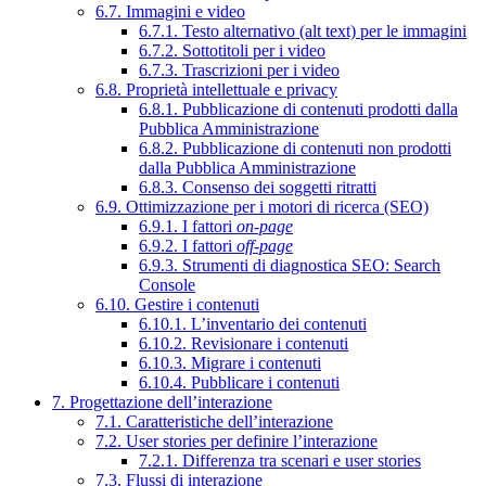
6.7. Immagini e video
6.7.1. Testo alternativo (alt text) per le immagini
6.7.2. Sottotitoli per i video
6.7.3. Trascrizioni per i video
6.8. Proprietà intellettuale e privacy
6.8.1. Pubblicazione di contenuti prodotti dalla
Pubblica Amministrazione
6.8.2. Pubblicazione di contenuti non prodotti
dalla Pubblica Amministrazione
6.8.3. Consenso dei soggetti ritratti
6.9. Ottimizzazione per i motori di ricerca (SEO)
6.9.1. I fattori
on-page
6.9.2. I fattori
off-page
6.9.3. Strumenti di diagnostica SEO: Search
Console
6.10. Gestire i contenuti
6.10.1. L’inventario dei contenuti
6.10.2. Revisionare i contenuti
6.10.3. Migrare i contenuti
6.10.4. Pubblicare i contenuti
7. Progettazione dell’interazione
7.1. Caratteristiche dell’interazione
7.2. User stories per definire l’interazione
7.2.1. Differenza tra scenari e user stories
7.3. Flussi di interazione