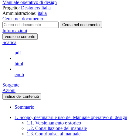
Manuale operativo di design
Progetto:
Designers Italia
Amministrazione:
italia
Cerca nel documento
Cerca nel documento
Informazioni
versione-corrente
Scarica
pdf
html
epub
Sorgente
Azioni
indice dei contenuti
Sommario
1. Scopo, destinatari e uso del Manuale operativo di design
1.1. Versionamento e storico
1.2. Consultazione del manuale
1.3. Contribuisci al manuale