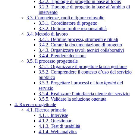
3.2.2. Tipologie di progetto in base al focus
3.2.3. Tipologie di progetto in base all’ambito di
intervento
3.3. Competenze, ruoli e figure coinvolte
3.3.1. Coordinatore di progetto
3.3.2. Definire ruoli e responsabilità
3.4. Metodo di lavoro
3.4.1. Definire processi, strumenti e rituali
3.4.2. Curare la documentazione di progetto
3.4.3. Organizzare tavoli tecnici collaborativi
3.4.4. Prendere decisioni
3.5. Il processo progettuale
3.5.1. Organizzare il progetto e la sua gestione
3.5.2. Comprendere il contesto d’uso del servizio
pubblico
3.5.3. Progettare i processi e i
touchpoint
del
servizio
3.5.4. Realizzare l’interfaccia utente del servizio
3.5.5. Validare la soluzione ottenuta
4. Ricerca progettuale
4.1. Ricerca primaria
4.1.1. Interviste
4.1.2. Questionari
4.1.3. Test di usabilità
4.1.4. Web analytics