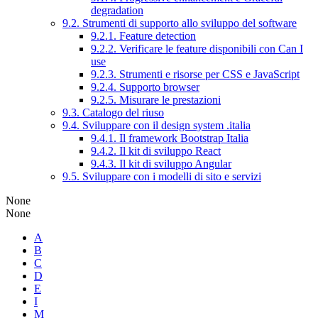
degradation
9.2. Strumenti di supporto allo sviluppo del software
9.2.1. Feature detection
9.2.2. Verificare le feature disponibili con Can I
use
9.2.3. Strumenti e risorse per CSS e JavaScript
9.2.4. Supporto browser
9.2.5. Misurare le prestazioni
9.3. Catalogo del riuso
9.4. Sviluppare con il design system .italia
9.4.1. Il framework Bootstrap Italia
9.4.2. Il kit di sviluppo React
9.4.3. Il kit di sviluppo Angular
9.5. Sviluppare con i modelli di sito e servizi
None
None
A
B
C
D
E
I
M