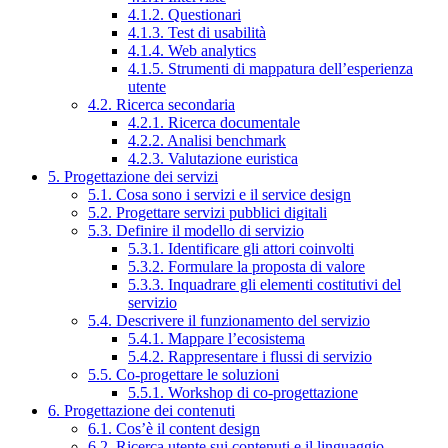
4.1.2. Questionari
4.1.3. Test di usabilità
4.1.4. Web analytics
4.1.5. Strumenti di mappatura dell’esperienza
utente
4.2. Ricerca secondaria
4.2.1. Ricerca documentale
4.2.2. Analisi benchmark
4.2.3. Valutazione euristica
5. Progettazione dei servizi
5.1. Cosa sono i servizi e il service design
5.2. Progettare servizi pubblici digitali
5.3. Definire il modello di servizio
5.3.1. Identificare gli attori coinvolti
5.3.2. Formulare la proposta di valore
5.3.3. Inquadrare gli elementi costitutivi del
servizio
5.4. Descrivere il funzionamento del servizio
5.4.1. Mappare l’ecosistema
5.4.2. Rappresentare i flussi di servizio
5.5. Co-progettare le soluzioni
5.5.1. Workshop di co-progettazione
6. Progettazione dei contenuti
6.1. Cos’è il content design
6.2. Ricerca utente sui contenuti e il linguaggio