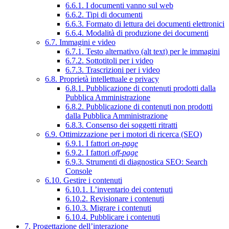
6.6.1. I documenti vanno sul web
6.6.2. Tipi di documenti
6.6.3. Formato di lettura dei documenti elettronici
6.6.4. Modalità di produzione dei documenti
6.7. Immagini e video
6.7.1. Testo alternativo (alt text) per le immagini
6.7.2. Sottotitoli per i video
6.7.3. Trascrizioni per i video
6.8. Proprietà intellettuale e privacy
6.8.1. Pubblicazione di contenuti prodotti dalla
Pubblica Amministrazione
6.8.2. Pubblicazione di contenuti non prodotti
dalla Pubblica Amministrazione
6.8.3. Consenso dei soggetti ritratti
6.9. Ottimizzazione per i motori di ricerca (SEO)
6.9.1. I fattori
on-page
6.9.2. I fattori
off-page
6.9.3. Strumenti di diagnostica SEO: Search
Console
6.10. Gestire i contenuti
6.10.1. L’inventario dei contenuti
6.10.2. Revisionare i contenuti
6.10.3. Migrare i contenuti
6.10.4. Pubblicare i contenuti
7. Progettazione dell’interazione