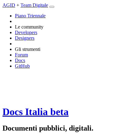
AGID
+
Team Digitale
Piano Triennale
Le community
Developers
Designers
Gli strumenti
Forum
Docs
GitHub
Docs Italia
beta
Documenti pubblici, digitali.