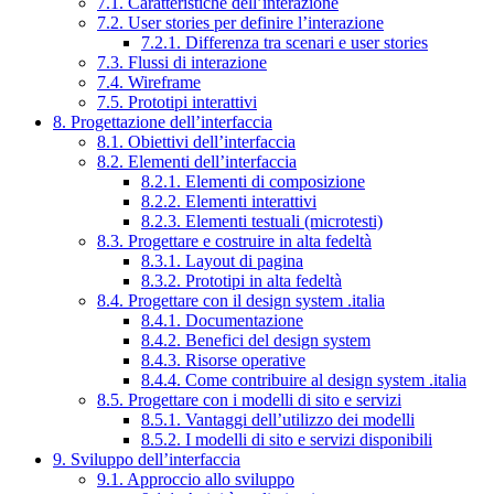
7.1. Caratteristiche dell’interazione
7.2. User stories per definire l’interazione
7.2.1. Differenza tra scenari e user stories
7.3. Flussi di interazione
7.4. Wireframe
7.5. Prototipi interattivi
8. Progettazione dell’interfaccia
8.1. Obiettivi dell’interfaccia
8.2. Elementi dell’interfaccia
8.2.1. Elementi di composizione
8.2.2. Elementi interattivi
8.2.3. Elementi testuali (microtesti)
8.3. Progettare e costruire in alta fedeltà
8.3.1. Layout di pagina
8.3.2. Prototipi in alta fedeltà
8.4. Progettare con il design system .italia
8.4.1. Documentazione
8.4.2. Benefici del design system
8.4.3. Risorse operative
8.4.4. Come contribuire al design system .italia
8.5. Progettare con i modelli di sito e servizi
8.5.1. Vantaggi dell’utilizzo dei modelli
8.5.2. I modelli di sito e servizi disponibili
9. Sviluppo dell’interfaccia
9.1. Approccio allo sviluppo