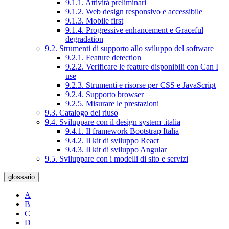
9.1.1. Attività preliminari
9.1.2. Web design responsivo e accessibile
9.1.3. Mobile first
9.1.4. Progressive enhancement e Graceful
degradation
9.2. Strumenti di supporto allo sviluppo del software
9.2.1. Feature detection
9.2.2. Verificare le feature disponibili con Can I
use
9.2.3. Strumenti e risorse per CSS e JavaScript
9.2.4. Supporto browser
9.2.5. Misurare le prestazioni
9.3. Catalogo del riuso
9.4. Sviluppare con il design system .italia
9.4.1. Il framework Bootstrap Italia
9.4.2. Il kit di sviluppo React
9.4.3. Il kit di sviluppo Angular
9.5. Sviluppare con i modelli di sito e servizi
glossario
A
B
C
D