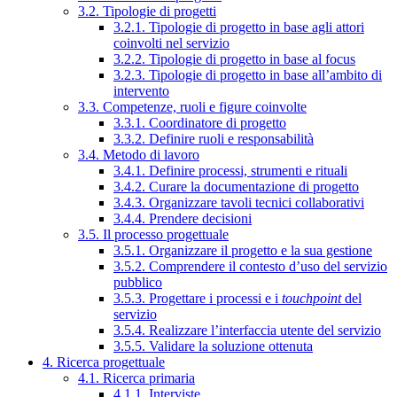
3.2. Tipologie di progetti
3.2.1. Tipologie di progetto in base agli attori
coinvolti nel servizio
3.2.2. Tipologie di progetto in base al focus
3.2.3. Tipologie di progetto in base all’ambito di
intervento
3.3. Competenze, ruoli e figure coinvolte
3.3.1. Coordinatore di progetto
3.3.2. Definire ruoli e responsabilità
3.4. Metodo di lavoro
3.4.1. Definire processi, strumenti e rituali
3.4.2. Curare la documentazione di progetto
3.4.3. Organizzare tavoli tecnici collaborativi
3.4.4. Prendere decisioni
3.5. Il processo progettuale
3.5.1. Organizzare il progetto e la sua gestione
3.5.2. Comprendere il contesto d’uso del servizio
pubblico
3.5.3. Progettare i processi e i
touchpoint
del
servizio
3.5.4. Realizzare l’interfaccia utente del servizio
3.5.5. Validare la soluzione ottenuta
4. Ricerca progettuale
4.1. Ricerca primaria
4.1.1. Interviste