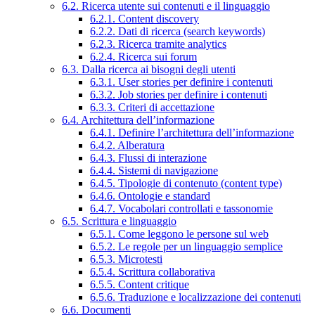
6.2. Ricerca utente sui contenuti e il linguaggio
6.2.1. Content discovery
6.2.2. Dati di ricerca (search keywords)
6.2.3. Ricerca tramite analytics
6.2.4. Ricerca sui forum
6.3. Dalla ricerca ai bisogni degli utenti
6.3.1. User stories per definire i contenuti
6.3.2. Job stories per definire i contenuti
6.3.3. Criteri di accettazione
6.4. Architettura dell’informazione
6.4.1. Definire l’architettura dell’informazione
6.4.2. Alberatura
6.4.3. Flussi di interazione
6.4.4. Sistemi di navigazione
6.4.5. Tipologie di contenuto (content type)
6.4.6. Ontologie e standard
6.4.7. Vocabolari controllati e tassonomie
6.5. Scrittura e linguaggio
6.5.1. Come leggono le persone sul web
6.5.2. Le regole per un linguaggio semplice
6.5.3. Microtesti
6.5.4. Scrittura collaborativa
6.5.5. Content critique
6.5.6. Traduzione e localizzazione dei contenuti
6.6. Documenti