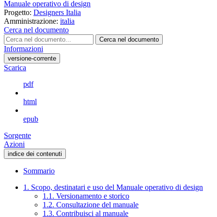
Manuale operativo di design
Progetto:
Designers Italia
Amministrazione:
italia
Cerca nel documento
Cerca nel documento
Informazioni
versione-corrente
Scarica
pdf
html
epub
Sorgente
Azioni
indice dei contenuti
Sommario
1. Scopo, destinatari e uso del Manuale operativo di design
1.1. Versionamento e storico
1.2. Consultazione del manuale
1.3. Contribuisci al manuale