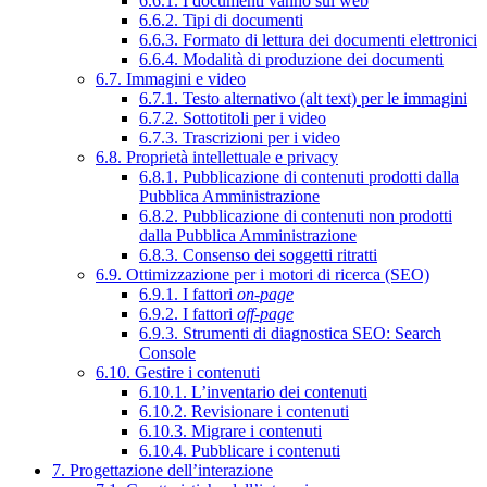
6.6.1. I documenti vanno sul web
6.6.2. Tipi di documenti
6.6.3. Formato di lettura dei documenti elettronici
6.6.4. Modalità di produzione dei documenti
6.7. Immagini e video
6.7.1. Testo alternativo (alt text) per le immagini
6.7.2. Sottotitoli per i video
6.7.3. Trascrizioni per i video
6.8. Proprietà intellettuale e privacy
6.8.1. Pubblicazione di contenuti prodotti dalla
Pubblica Amministrazione
6.8.2. Pubblicazione di contenuti non prodotti
dalla Pubblica Amministrazione
6.8.3. Consenso dei soggetti ritratti
6.9. Ottimizzazione per i motori di ricerca (SEO)
6.9.1. I fattori
on-page
6.9.2. I fattori
off-page
6.9.3. Strumenti di diagnostica SEO: Search
Console
6.10. Gestire i contenuti
6.10.1. L’inventario dei contenuti
6.10.2. Revisionare i contenuti
6.10.3. Migrare i contenuti
6.10.4. Pubblicare i contenuti
7. Progettazione dell’interazione