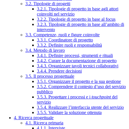
3.2. Tipologie di progetti
3.2.1. Tipologie di progetto in base agli attori
coinvolti nel servizio
3.2.2. Tipologie di progetto in base al focus
3.2.3. Tipologie di progetto in base all’ambito di
intervento
3.3. Competenze, ruoli e figure coinvolte
3.3.1. Coordinatore di progetto
3.3.2. Definire ruoli e responsabilità
3.4. Metodo di lavoro
3.4.1. Definire processi, strumenti e rituali
3.4.2. Curare la documentazione di progetto
3.4.3. Organizzare tavoli tecnici collaborativi
3.4.4. Prendere decisioni
3.5. Il processo progettuale
3.5.1. Organizzare il progetto e la sua gestione
3.5.2. Comprendere il contesto d’uso del servizio
pubblico
3.5.3. Progettare i processi e i
touchpoint
del
servizio
3.5.4. Realizzare l’interfaccia utente del servizio
3.5.5. Validare la soluzione ottenuta
4. Ricerca progettuale
4.1. Ricerca primaria
4.1.1. Interviste