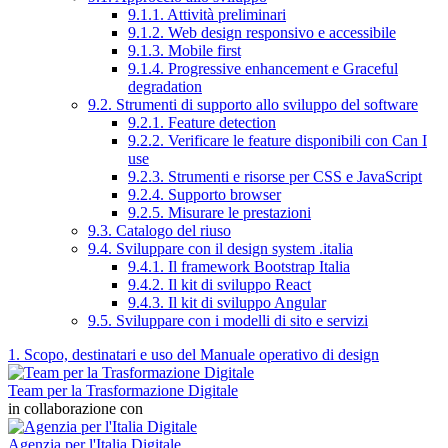
9.1.1. Attività preliminari
9.1.2. Web design responsivo e accessibile
9.1.3. Mobile first
9.1.4. Progressive enhancement e Graceful
degradation
9.2. Strumenti di supporto allo sviluppo del software
9.2.1. Feature detection
9.2.2. Verificare le feature disponibili con Can I
use
9.2.3. Strumenti e risorse per CSS e JavaScript
9.2.4. Supporto browser
9.2.5. Misurare le prestazioni
9.3. Catalogo del riuso
9.4. Sviluppare con il design system .italia
9.4.1. Il framework Bootstrap Italia
9.4.2. Il kit di sviluppo React
9.4.3. Il kit di sviluppo Angular
9.5. Sviluppare con i modelli di sito e servizi
1. Scopo, destinatari e uso del Manuale operativo di design
Team per la Trasformazione Digitale
in collaborazione con
Agenzia per l'Italia Digitale