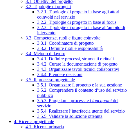
3.1. Obiettivi del progetto
3.2. Tipologie di progetti
3.2.1. Tipologie di progetto in base agli attori
coinvolti nel servizio
3.2.2. Tipologie di progetto in base al focus
3.2.3. Tipologie di progetto in base all’ambito di
intervento
3.3. Competenze, ruoli e figure coinvolte
3.3.1. Coordinatore di progetto
3.3.2. Definire ruoli e responsabilità
3.4. Metodo di lavoro
3.4.1. Definire processi, strumenti e rituali
3.4.2. Curare la documentazione di progetto
3.4.3. Organizzare tavoli tecnici collaborativi
3.4.4. Prendere decisioni
3.5. Il processo progettuale
3.5.1. Organizzare il progetto e la sua gestione
3.5.2. Comprendere il contesto d’uso del servizio
pubblico
3.5.3. Progettare i processi e i
touchpoint
del
servizio
3.5.4. Realizzare l’interfaccia utente del servizio
3.5.5. Validare la soluzione ottenuta
4. Ricerca progettuale
4.1. Ricerca primaria