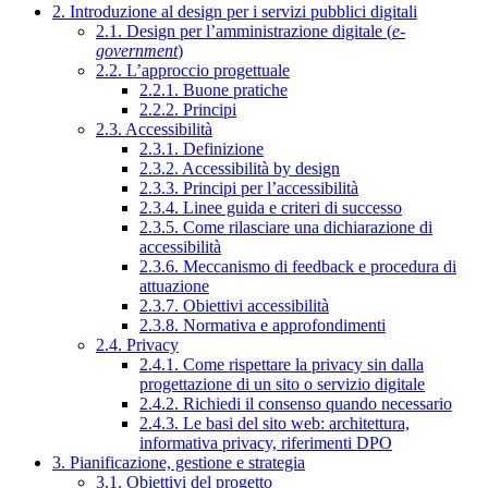
2. Introduzione al design per i servizi pubblici digitali
2.1. Design per l’amministrazione digitale (
e-
government
)
2.2. L’approccio progettuale
2.2.1. Buone pratiche
2.2.2. Principi
2.3. Accessibilità
2.3.1. Definizione
2.3.2. Accessibilità by design
2.3.3. Principi per l’accessibilità
2.3.4. Linee guida e criteri di successo
2.3.5. Come rilasciare una dichiarazione di
accessibilità
2.3.6. Meccanismo di feedback e procedura di
attuazione
2.3.7. Obiettivi accessibilità
2.3.8. Normativa e approfondimenti
2.4. Privacy
2.4.1. Come rispettare la privacy sin dalla
progettazione di un sito o servizio digitale
2.4.2. Richiedi il consenso quando necessario
2.4.3. Le basi del sito web: architettura,
informativa privacy, riferimenti DPO
3. Pianificazione, gestione e strategia
3.1. Obiettivi del progetto