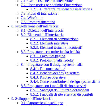
7.1. Caratteristiche dell’interazione
7.2. User stories per definire l’interazione
7.2.1. Differenza tra scenari e user stories
7.3. Flussi di interazione
7.4. Wireframe
7.5. Prototipi interattivi
8. Progettazione dell’interfaccia
8.1. Obiettivi dell’interfaccia
8.2. Elementi dell’interfaccia
8.2.1. Elementi di composizione
8.2.2. Elementi interattivi
8.2.3. Elementi testuali (microtesti)
8.3. Progettare e costruire in alta fedeltà
8.3.1. Layout di pagina
8.3.2. Prototipi in alta fedeltà
8.4. Progettare con il design system .italia
8.4.1. Documentazione
8.4.2. Benefici del design system
8.4.3. Risorse operative
8.4.4. Come contribuire al design system .italia
8.5. Progettare con i modelli di sito e servizi
8.5.1. Vantaggi dell’utilizzo dei modelli
8.5.2. I modelli di sito e servizi disponibili
9. Sviluppo dell’interfaccia
9.1. Approccio allo sviluppo