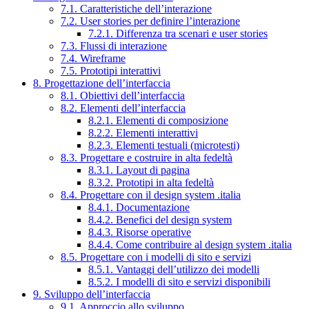
7.1. Caratteristiche dell’interazione
7.2. User stories per definire l’interazione
7.2.1. Differenza tra scenari e user stories
7.3. Flussi di interazione
7.4. Wireframe
7.5. Prototipi interattivi
8. Progettazione dell’interfaccia
8.1. Obiettivi dell’interfaccia
8.2. Elementi dell’interfaccia
8.2.1. Elementi di composizione
8.2.2. Elementi interattivi
8.2.3. Elementi testuali (microtesti)
8.3. Progettare e costruire in alta fedeltà
8.3.1. Layout di pagina
8.3.2. Prototipi in alta fedeltà
8.4. Progettare con il design system .italia
8.4.1. Documentazione
8.4.2. Benefici del design system
8.4.3. Risorse operative
8.4.4. Come contribuire al design system .italia
8.5. Progettare con i modelli di sito e servizi
8.5.1. Vantaggi dell’utilizzo dei modelli
8.5.2. I modelli di sito e servizi disponibili
9. Sviluppo dell’interfaccia
9.1. Approccio allo sviluppo