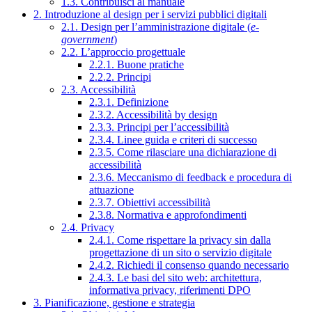
1.3. Contribuisci al manuale
2. Introduzione al design per i servizi pubblici digitali
2.1. Design per l’amministrazione digitale (
e-
government
)
2.2. L’approccio progettuale
2.2.1. Buone pratiche
2.2.2. Principi
2.3. Accessibilità
2.3.1. Definizione
2.3.2. Accessibilità by design
2.3.3. Principi per l’accessibilità
2.3.4. Linee guida e criteri di successo
2.3.5. Come rilasciare una dichiarazione di
accessibilità
2.3.6. Meccanismo di feedback e procedura di
attuazione
2.3.7. Obiettivi accessibilità
2.3.8. Normativa e approfondimenti
2.4. Privacy
2.4.1. Come rispettare la privacy sin dalla
progettazione di un sito o servizio digitale
2.4.2. Richiedi il consenso quando necessario
2.4.3. Le basi del sito web: architettura,
informativa privacy, riferimenti DPO
3. Pianificazione, gestione e strategia