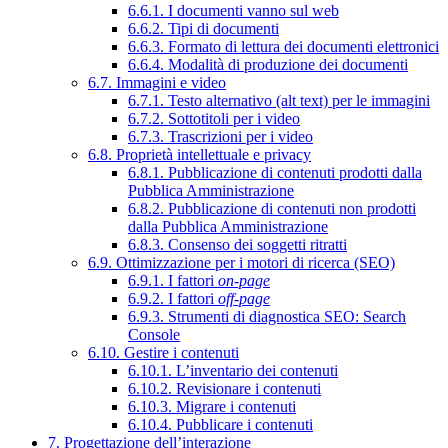
6.6.1. I documenti vanno sul web
6.6.2. Tipi di documenti
6.6.3. Formato di lettura dei documenti elettronici
6.6.4. Modalità di produzione dei documenti
6.7. Immagini e video
6.7.1. Testo alternativo (alt text) per le immagini
6.7.2. Sottotitoli per i video
6.7.3. Trascrizioni per i video
6.8. Proprietà intellettuale e privacy
6.8.1. Pubblicazione di contenuti prodotti dalla
Pubblica Amministrazione
6.8.2. Pubblicazione di contenuti non prodotti
dalla Pubblica Amministrazione
6.8.3. Consenso dei soggetti ritratti
6.9. Ottimizzazione per i motori di ricerca (SEO)
6.9.1. I fattori
on-page
6.9.2. I fattori
off-page
6.9.3. Strumenti di diagnostica SEO: Search
Console
6.10. Gestire i contenuti
6.10.1. L’inventario dei contenuti
6.10.2. Revisionare i contenuti
6.10.3. Migrare i contenuti
6.10.4. Pubblicare i contenuti
7. Progettazione dell’interazione