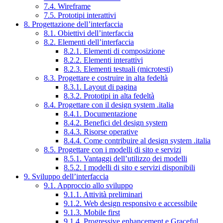
7.4. Wireframe
7.5. Prototipi interattivi
8. Progettazione dell’interfaccia
8.1. Obiettivi dell’interfaccia
8.2. Elementi dell’interfaccia
8.2.1. Elementi di composizione
8.2.2. Elementi interattivi
8.2.3. Elementi testuali (microtesti)
8.3. Progettare e costruire in alta fedeltà
8.3.1. Layout di pagina
8.3.2. Prototipi in alta fedeltà
8.4. Progettare con il design system .italia
8.4.1. Documentazione
8.4.2. Benefici del design system
8.4.3. Risorse operative
8.4.4. Come contribuire al design system .italia
8.5. Progettare con i modelli di sito e servizi
8.5.1. Vantaggi dell’utilizzo dei modelli
8.5.2. I modelli di sito e servizi disponibili
9. Sviluppo dell’interfaccia
9.1. Approccio allo sviluppo
9.1.1. Attività preliminari
9.1.2. Web design responsivo e accessibile
9.1.3. Mobile first
9.1.4. Progressive enhancement e Graceful