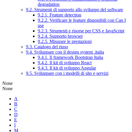
degradation
9.2. Strumenti di supporto allo sviluppo del software
9.2.1. Feature detection
9.2.2. Verificare le feature disponibili con Can I
use
9.2.3. Strumenti e risorse per CSS e JavaScript
9.2.4. Supporto browser
9.2.5. Misurare le prestazioni
9.3. Catalogo del riuso
9.4. Sviluppare con il design system .italia
9.4.1. Il framework Bootstrap Italia
9.4.2. Il kit di sviluppo React
9.4.3. Il kit di sviluppo Angular
9.5. Sviluppare con i modelli di sito e servizi
None
None
A
B
C
D
E
I
M