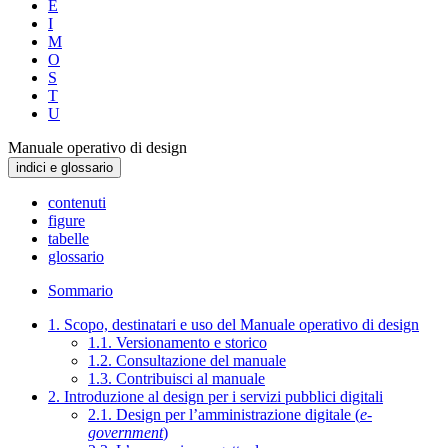
E
I
M
O
S
T
U
Manuale operativo di design
indici e glossario
contenuti
figure
tabelle
glossario
Sommario
1. Scopo, destinatari e uso del Manuale operativo di design
1.1. Versionamento e storico
1.2. Consultazione del manuale
1.3. Contribuisci al manuale
2. Introduzione al design per i servizi pubblici digitali
2.1. Design per l’amministrazione digitale (
e-
government
)