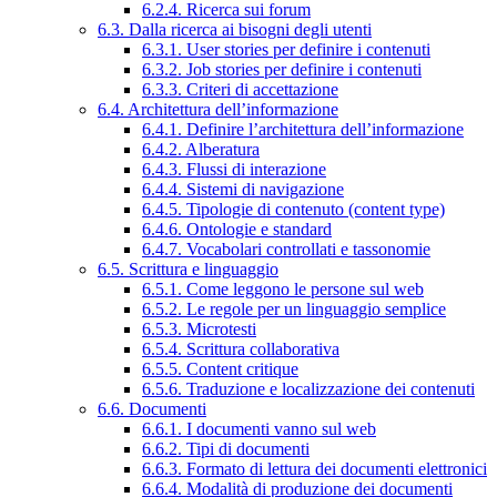
6.2.4. Ricerca sui forum
6.3. Dalla ricerca ai bisogni degli utenti
6.3.1. User stories per definire i contenuti
6.3.2. Job stories per definire i contenuti
6.3.3. Criteri di accettazione
6.4. Architettura dell’informazione
6.4.1. Definire l’architettura dell’informazione
6.4.2. Alberatura
6.4.3. Flussi di interazione
6.4.4. Sistemi di navigazione
6.4.5. Tipologie di contenuto (content type)
6.4.6. Ontologie e standard
6.4.7. Vocabolari controllati e tassonomie
6.5. Scrittura e linguaggio
6.5.1. Come leggono le persone sul web
6.5.2. Le regole per un linguaggio semplice
6.5.3. Microtesti
6.5.4. Scrittura collaborativa
6.5.5. Content critique
6.5.6. Traduzione e localizzazione dei contenuti
6.6. Documenti
6.6.1. I documenti vanno sul web
6.6.2. Tipi di documenti
6.6.3. Formato di lettura dei documenti elettronici
6.6.4. Modalità di produzione dei documenti