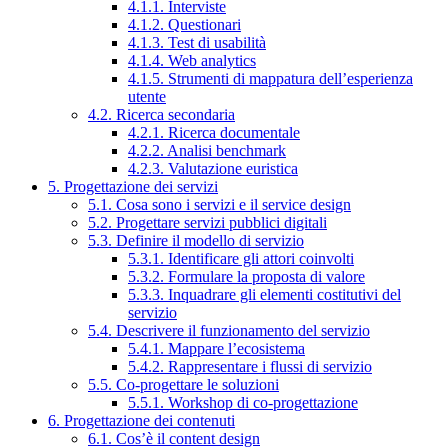
4.1.1. Interviste
4.1.2. Questionari
4.1.3. Test di usabilità
4.1.4. Web analytics
4.1.5. Strumenti di mappatura dell’esperienza
utente
4.2. Ricerca secondaria
4.2.1. Ricerca documentale
4.2.2. Analisi benchmark
4.2.3. Valutazione euristica
5. Progettazione dei servizi
5.1. Cosa sono i servizi e il service design
5.2. Progettare servizi pubblici digitali
5.3. Definire il modello di servizio
5.3.1. Identificare gli attori coinvolti
5.3.2. Formulare la proposta di valore
5.3.3. Inquadrare gli elementi costitutivi del
servizio
5.4. Descrivere il funzionamento del servizio
5.4.1. Mappare l’ecosistema
5.4.2. Rappresentare i flussi di servizio
5.5. Co-progettare le soluzioni
5.5.1. Workshop di co-progettazione
6. Progettazione dei contenuti
6.1. Cos’è il content design