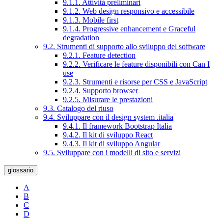
9.1.1. Attività preliminari
9.1.2. Web design responsivo e accessibile
9.1.3. Mobile first
9.1.4. Progressive enhancement e Graceful
degradation
9.2. Strumenti di supporto allo sviluppo del software
9.2.1. Feature detection
9.2.2. Verificare le feature disponibili con Can I
use
9.2.3. Strumenti e risorse per CSS e JavaScript
9.2.4. Supporto browser
9.2.5. Misurare le prestazioni
9.3. Catalogo del riuso
9.4. Sviluppare con il design system .italia
9.4.1. Il framework Bootstrap Italia
9.4.2. Il kit di sviluppo React
9.4.3. Il kit di sviluppo Angular
9.5. Sviluppare con i modelli di sito e servizi
glossario
A
B
C
D