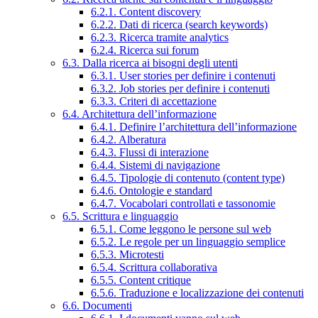
6.2.1. Content discovery
6.2.2. Dati di ricerca (search keywords)
6.2.3. Ricerca tramite analytics
6.2.4. Ricerca sui forum
6.3. Dalla ricerca ai bisogni degli utenti
6.3.1. User stories per definire i contenuti
6.3.2. Job stories per definire i contenuti
6.3.3. Criteri di accettazione
6.4. Architettura dell’informazione
6.4.1. Definire l’architettura dell’informazione
6.4.2. Alberatura
6.4.3. Flussi di interazione
6.4.4. Sistemi di navigazione
6.4.5. Tipologie di contenuto (content type)
6.4.6. Ontologie e standard
6.4.7. Vocabolari controllati e tassonomie
6.5. Scrittura e linguaggio
6.5.1. Come leggono le persone sul web
6.5.2. Le regole per un linguaggio semplice
6.5.3. Microtesti
6.5.4. Scrittura collaborativa
6.5.5. Content critique
6.5.6. Traduzione e localizzazione dei contenuti
6.6. Documenti