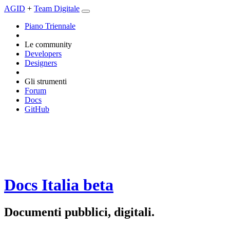
AGID
+
Team Digitale
Piano Triennale
Le community
Developers
Designers
Gli strumenti
Forum
Docs
GitHub
Docs Italia
beta
Documenti pubblici, digitali.