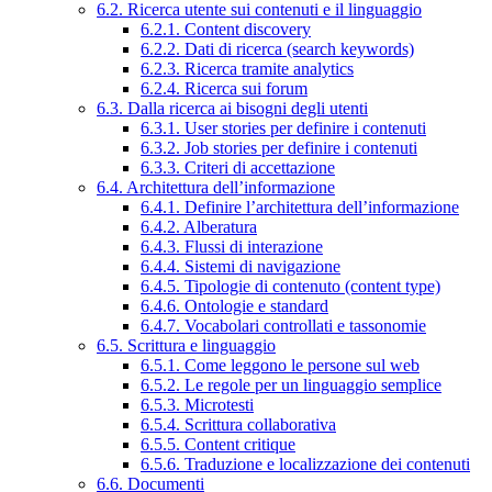
6.2. Ricerca utente sui contenuti e il linguaggio
6.2.1. Content discovery
6.2.2. Dati di ricerca (search keywords)
6.2.3. Ricerca tramite analytics
6.2.4. Ricerca sui forum
6.3. Dalla ricerca ai bisogni degli utenti
6.3.1. User stories per definire i contenuti
6.3.2. Job stories per definire i contenuti
6.3.3. Criteri di accettazione
6.4. Architettura dell’informazione
6.4.1. Definire l’architettura dell’informazione
6.4.2. Alberatura
6.4.3. Flussi di interazione
6.4.4. Sistemi di navigazione
6.4.5. Tipologie di contenuto (content type)
6.4.6. Ontologie e standard
6.4.7. Vocabolari controllati e tassonomie
6.5. Scrittura e linguaggio
6.5.1. Come leggono le persone sul web
6.5.2. Le regole per un linguaggio semplice
6.5.3. Microtesti
6.5.4. Scrittura collaborativa
6.5.5. Content critique
6.5.6. Traduzione e localizzazione dei contenuti
6.6. Documenti