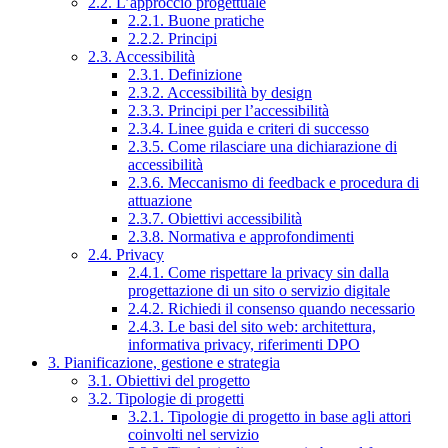
2.2. L’approccio progettuale
2.2.1. Buone pratiche
2.2.2. Principi
2.3. Accessibilità
2.3.1. Definizione
2.3.2. Accessibilità by design
2.3.3. Principi per l’accessibilità
2.3.4. Linee guida e criteri di successo
2.3.5. Come rilasciare una dichiarazione di
accessibilità
2.3.6. Meccanismo di feedback e procedura di
attuazione
2.3.7. Obiettivi accessibilità
2.3.8. Normativa e approfondimenti
2.4. Privacy
2.4.1. Come rispettare la privacy sin dalla
progettazione di un sito o servizio digitale
2.4.2. Richiedi il consenso quando necessario
2.4.3. Le basi del sito web: architettura,
informativa privacy, riferimenti DPO
3. Pianificazione, gestione e strategia
3.1. Obiettivi del progetto
3.2. Tipologie di progetti
3.2.1. Tipologie di progetto in base agli attori
coinvolti nel servizio