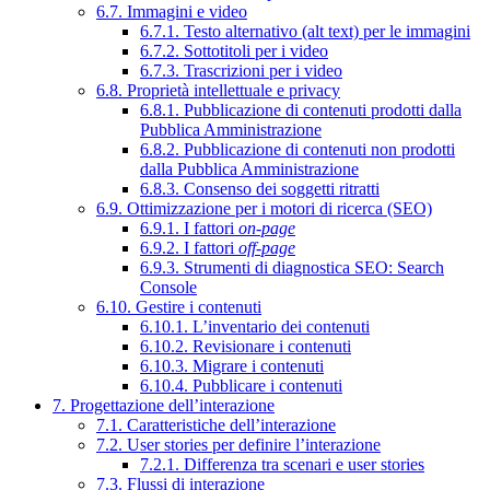
6.7. Immagini e video
6.7.1. Testo alternativo (alt text) per le immagini
6.7.2. Sottotitoli per i video
6.7.3. Trascrizioni per i video
6.8. Proprietà intellettuale e privacy
6.8.1. Pubblicazione di contenuti prodotti dalla
Pubblica Amministrazione
6.8.2. Pubblicazione di contenuti non prodotti
dalla Pubblica Amministrazione
6.8.3. Consenso dei soggetti ritratti
6.9. Ottimizzazione per i motori di ricerca (SEO)
6.9.1. I fattori
on-page
6.9.2. I fattori
off-page
6.9.3. Strumenti di diagnostica SEO: Search
Console
6.10. Gestire i contenuti
6.10.1. L’inventario dei contenuti
6.10.2. Revisionare i contenuti
6.10.3. Migrare i contenuti
6.10.4. Pubblicare i contenuti
7. Progettazione dell’interazione
7.1. Caratteristiche dell’interazione
7.2. User stories per definire l’interazione
7.2.1. Differenza tra scenari e user stories
7.3. Flussi di interazione