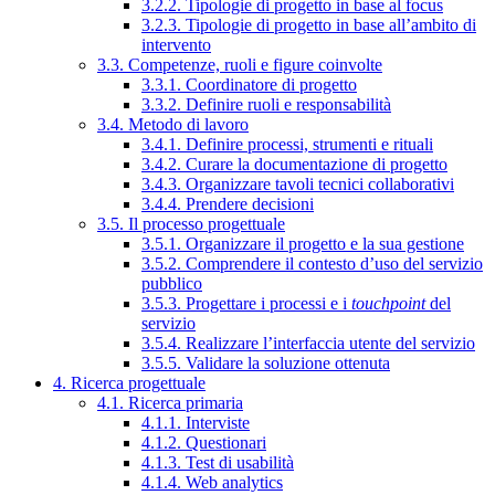
3.2.2. Tipologie di progetto in base al focus
3.2.3. Tipologie di progetto in base all’ambito di
intervento
3.3. Competenze, ruoli e figure coinvolte
3.3.1. Coordinatore di progetto
3.3.2. Definire ruoli e responsabilità
3.4. Metodo di lavoro
3.4.1. Definire processi, strumenti e rituali
3.4.2. Curare la documentazione di progetto
3.4.3. Organizzare tavoli tecnici collaborativi
3.4.4. Prendere decisioni
3.5. Il processo progettuale
3.5.1. Organizzare il progetto e la sua gestione
3.5.2. Comprendere il contesto d’uso del servizio
pubblico
3.5.3. Progettare i processi e i
touchpoint
del
servizio
3.5.4. Realizzare l’interfaccia utente del servizio
3.5.5. Validare la soluzione ottenuta
4. Ricerca progettuale
4.1. Ricerca primaria
4.1.1. Interviste
4.1.2. Questionari
4.1.3. Test di usabilità
4.1.4. Web analytics