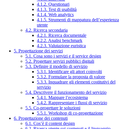
4.1.2. Questionari
4.1.3. Test di usabilità
4.1.4. Web analytics
4.1.5. Strumenti di mappatura dell’esperienza
utente
4.2. Ricerca secondaria
4.2.1. Ricerca documentale
4.2.2. Analisi benchmark
4.2.3. Valutazione euristica
5. Progettazione dei servizi
5.1. Cosa sono i servizi e il service design
5.2. Progettare servizi pubblici digitali
5.3. Definire il modello di servizio
5.3.1. Identificare gli attori coinvolti
5.3.2. Formulare la proposta di valore
5.3.3. Inquadrare gli elementi costitutivi del
servizio
5.4. Descrivere il funzionamento del servizio
5.4.1. Mappare l’ecosistema
5.4.2. Rappresentare i flussi di servizio
5.5. Co-progettare le soluzioni
5.5.1. Workshop di co-progettazione
6. Progettazione dei contenuti
6.1. Cos’è il content design
6.2. Ricerca utente sui contenuti e il linguaggio