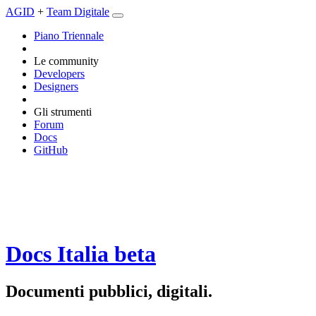
AGID
+
Team Digitale
Piano Triennale
Le community
Developers
Designers
Gli strumenti
Forum
Docs
GitHub
Docs Italia
beta
Documenti pubblici, digitali.