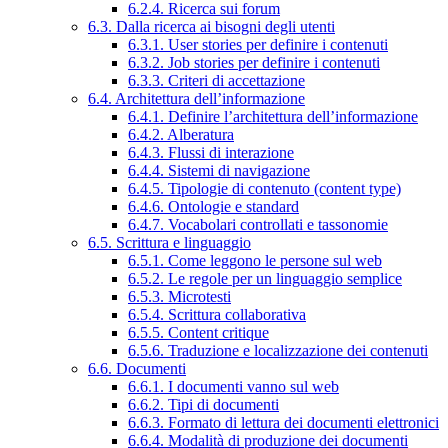
6.2.4. Ricerca sui forum
6.3. Dalla ricerca ai bisogni degli utenti
6.3.1. User stories per definire i contenuti
6.3.2. Job stories per definire i contenuti
6.3.3. Criteri di accettazione
6.4. Architettura dell’informazione
6.4.1. Definire l’architettura dell’informazione
6.4.2. Alberatura
6.4.3. Flussi di interazione
6.4.4. Sistemi di navigazione
6.4.5. Tipologie di contenuto (content type)
6.4.6. Ontologie e standard
6.4.7. Vocabolari controllati e tassonomie
6.5. Scrittura e linguaggio
6.5.1. Come leggono le persone sul web
6.5.2. Le regole per un linguaggio semplice
6.5.3. Microtesti
6.5.4. Scrittura collaborativa
6.5.5. Content critique
6.5.6. Traduzione e localizzazione dei contenuti
6.6. Documenti
6.6.1. I documenti vanno sul web
6.6.2. Tipi di documenti
6.6.3. Formato di lettura dei documenti elettronici
6.6.4. Modalità di produzione dei documenti