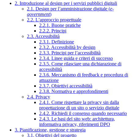
2. Introduzione al design per i servizi pubblici digitali
2.1. Design per l’amministrazione digitale (
e-
government
)
2.2. L’approccio progettuale
2.2.1. Buone pratiche
2.2.2. Principi
2.3. Accessibilità
2.3.1. Definizione
2.3.2. Accessibilità by design
2.3.3. Principi per l’accessibilità
2.3.4. Linee guida e criteri di successo
2.3.5. Come rilasciare una dichiarazione di
accessibilità
2.3.6. Meccanismo di feedback e procedura di
attuazione
2.3.7. Obiettivi accessibilità
2.3.8. Normativa e approfondimenti
2.4. Privacy
2.4.1. Come rispettare la privacy sin dalla
progettazione di un sito o servizio digitale
2.4.2. Richiedi il consenso quando necessario
2.4.3. Le basi del sito web: architettura,
informativa privacy, riferimenti DPO
3. Pianificazione, gestione e strategia
3.1. Obiettivi del progetto