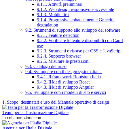
9.1.1. Attività preliminari
9.1.2. Web design responsivo e accessibile
9.1.3. Mobile first
9.1.4. Progressive enhancement e Graceful
degradation
9.2. Strumenti di supporto allo sviluppo del software
9.2.1. Feature detection
9.2.2. Verificare le feature disponibili con Can I
use
9.2.3. Strumenti e risorse per CSS e JavaScript
9.2.4. Supporto browser
9.2.5. Misurare le prestazioni
9.3. Catalogo del riuso
9.4. Sviluppare con il design system .italia
9.4.1. Il framework Bootstrap Italia
9.4.2. Il kit di sviluppo React
9.4.3. Il kit di sviluppo Angular
9.5. Sviluppare con i modelli di sito e servizi
1. Scopo, destinatari e uso del Manuale operativo di design
Team per la Trasformazione Digitale
in collaborazione con
Agenzia per l'Italia Digitale