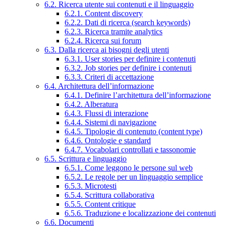
6.2. Ricerca utente sui contenuti e il linguaggio
6.2.1. Content discovery
6.2.2. Dati di ricerca (search keywords)
6.2.3. Ricerca tramite analytics
6.2.4. Ricerca sui forum
6.3. Dalla ricerca ai bisogni degli utenti
6.3.1. User stories per definire i contenuti
6.3.2. Job stories per definire i contenuti
6.3.3. Criteri di accettazione
6.4. Architettura dell’informazione
6.4.1. Definire l’architettura dell’informazione
6.4.2. Alberatura
6.4.3. Flussi di interazione
6.4.4. Sistemi di navigazione
6.4.5. Tipologie di contenuto (content type)
6.4.6. Ontologie e standard
6.4.7. Vocabolari controllati e tassonomie
6.5. Scrittura e linguaggio
6.5.1. Come leggono le persone sul web
6.5.2. Le regole per un linguaggio semplice
6.5.3. Microtesti
6.5.4. Scrittura collaborativa
6.5.5. Content critique
6.5.6. Traduzione e localizzazione dei contenuti
6.6. Documenti