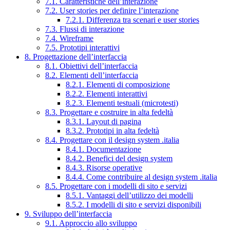
7.1. Caratteristiche dell’interazione
7.2. User stories per definire l’interazione
7.2.1. Differenza tra scenari e user stories
7.3. Flussi di interazione
7.4. Wireframe
7.5. Prototipi interattivi
8. Progettazione dell’interfaccia
8.1. Obiettivi dell’interfaccia
8.2. Elementi dell’interfaccia
8.2.1. Elementi di composizione
8.2.2. Elementi interattivi
8.2.3. Elementi testuali (microtesti)
8.3. Progettare e costruire in alta fedeltà
8.3.1. Layout di pagina
8.3.2. Prototipi in alta fedeltà
8.4. Progettare con il design system .italia
8.4.1. Documentazione
8.4.2. Benefici del design system
8.4.3. Risorse operative
8.4.4. Come contribuire al design system .italia
8.5. Progettare con i modelli di sito e servizi
8.5.1. Vantaggi dell’utilizzo dei modelli
8.5.2. I modelli di sito e servizi disponibili
9. Sviluppo dell’interfaccia
9.1. Approccio allo sviluppo