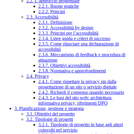
2.2. L’approccio progettuale
2.2.1. Buone pratiche
2.2.2. Principi
2.3. Accessibilità
2.3.1. Definizione
2.3.2. Accessibilità by design
2.3.3. Principi per l’accessibilità
2.3.4. Linee guida e criteri di successo
2.3.5. Come rilasciare una dichiarazione di
accessibilità
2.3.6. Meccanismo di feedback e procedura di
attuazione
2.3.7. Obiettivi accessibilità
2.3.8. Normativa e approfondimenti
2.4. Privacy
2.4.1. Come rispettare la privacy sin dalla
progettazione di un sito o servizio digitale
2.4.2. Richiedi il consenso quando necessario
2.4.3. Le basi del sito web: architettura,
informativa privacy, riferimenti DPO
3. Pianificazione, gestione e strategia
3.1. Obiettivi del progetto
3.2. Tipologie di progetti
3.2.1. Tipologie di progetto in base agli attori
coinvolti nel servizio