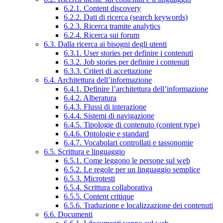
6.2.1. Content discovery
6.2.2. Dati di ricerca (search keywords)
6.2.3. Ricerca tramite analytics
6.2.4. Ricerca sui forum
6.3. Dalla ricerca ai bisogni degli utenti
6.3.1. User stories per definire i contenuti
6.3.2. Job stories per definire i contenuti
6.3.3. Criteri di accettazione
6.4. Architettura dell’informazione
6.4.1. Definire l’architettura dell’informazione
6.4.2. Alberatura
6.4.3. Flussi di interazione
6.4.4. Sistemi di navigazione
6.4.5. Tipologie di contenuto (content type)
6.4.6. Ontologie e standard
6.4.7. Vocabolari controllati e tassonomie
6.5. Scrittura e linguaggio
6.5.1. Come leggono le persone sul web
6.5.2. Le regole per un linguaggio semplice
6.5.3. Microtesti
6.5.4. Scrittura collaborativa
6.5.5. Content critique
6.5.6. Traduzione e localizzazione dei contenuti
6.6. Documenti