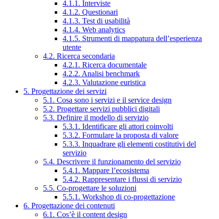
4.1.1. Interviste
4.1.2. Questionari
4.1.3. Test di usabilità
4.1.4. Web analytics
4.1.5. Strumenti di mappatura dell’esperienza
utente
4.2. Ricerca secondaria
4.2.1. Ricerca documentale
4.2.2. Analisi benchmark
4.2.3. Valutazione euristica
5. Progettazione dei servizi
5.1. Cosa sono i servizi e il service design
5.2. Progettare servizi pubblici digitali
5.3. Definire il modello di servizio
5.3.1. Identificare gli attori coinvolti
5.3.2. Formulare la proposta di valore
5.3.3. Inquadrare gli elementi costitutivi del
servizio
5.4. Descrivere il funzionamento del servizio
5.4.1. Mappare l’ecosistema
5.4.2. Rappresentare i flussi di servizio
5.5. Co-progettare le soluzioni
5.5.1. Workshop di co-progettazione
6. Progettazione dei contenuti
6.1. Cos’è il content design