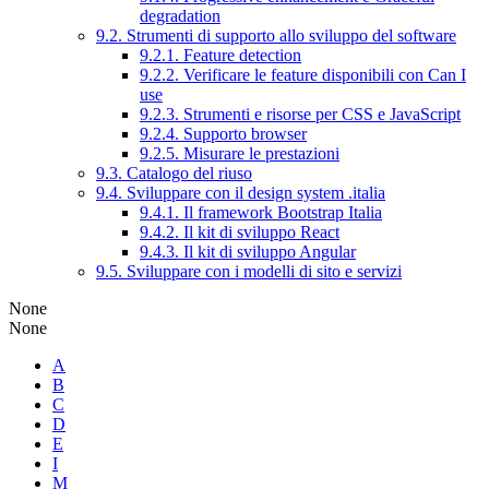
degradation
9.2. Strumenti di supporto allo sviluppo del software
9.2.1. Feature detection
9.2.2. Verificare le feature disponibili con Can I
use
9.2.3. Strumenti e risorse per CSS e JavaScript
9.2.4. Supporto browser
9.2.5. Misurare le prestazioni
9.3. Catalogo del riuso
9.4. Sviluppare con il design system .italia
9.4.1. Il framework Bootstrap Italia
9.4.2. Il kit di sviluppo React
9.4.3. Il kit di sviluppo Angular
9.5. Sviluppare con i modelli di sito e servizi
None
None
A
B
C
D
E
I
M