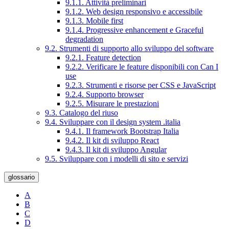
9.1.1. Attività preliminari
9.1.2. Web design responsivo e accessibile
9.1.3. Mobile first
9.1.4. Progressive enhancement e Graceful
degradation
9.2. Strumenti di supporto allo sviluppo del software
9.2.1. Feature detection
9.2.2. Verificare le feature disponibili con Can I
use
9.2.3. Strumenti e risorse per CSS e JavaScript
9.2.4. Supporto browser
9.2.5. Misurare le prestazioni
9.3. Catalogo del riuso
9.4. Sviluppare con il design system .italia
9.4.1. Il framework Bootstrap Italia
9.4.2. Il kit di sviluppo React
9.4.3. Il kit di sviluppo Angular
9.5. Sviluppare con i modelli di sito e servizi
glossario
A
B
C
D