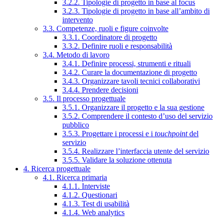
3.2.2. Tipologie di progetto in base al focus
3.2.3. Tipologie di progetto in base all’ambito di
intervento
3.3. Competenze, ruoli e figure coinvolte
3.3.1. Coordinatore di progetto
3.3.2. Definire ruoli e responsabilità
3.4. Metodo di lavoro
3.4.1. Definire processi, strumenti e rituali
3.4.2. Curare la documentazione di progetto
3.4.3. Organizzare tavoli tecnici collaborativi
3.4.4. Prendere decisioni
3.5. Il processo progettuale
3.5.1. Organizzare il progetto e la sua gestione
3.5.2. Comprendere il contesto d’uso del servizio
pubblico
3.5.3. Progettare i processi e i
touchpoint
del
servizio
3.5.4. Realizzare l’interfaccia utente del servizio
3.5.5. Validare la soluzione ottenuta
4. Ricerca progettuale
4.1. Ricerca primaria
4.1.1. Interviste
4.1.2. Questionari
4.1.3. Test di usabilità
4.1.4. Web analytics