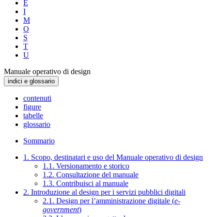
E
I
M
O
S
T
U
Manuale operativo di design
indici e glossario
contenuti
figure
tabelle
glossario
Sommario
1. Scopo, destinatari e uso del Manuale operativo di design
1.1. Versionamento e storico
1.2. Consultazione del manuale
1.3. Contribuisci al manuale
2. Introduzione al design per i servizi pubblici digitali
2.1. Design per l’amministrazione digitale (
e-
government
)