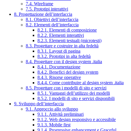
7.4. Wireframe
7.5. Prototipi interattivi
8. Progettazione dell’interfaccia
8.1. Obiettivi dell’interfaccia
8.2. Elementi dell’interfaccia
8.2.1. Elementi di composizione
8.2.2. Elementi interattivi
8.2.3. Elementi testuali (microtesti)
8.3. Progettare e costruire in alta fedeltà
8.3.1. Layout di pagina
8.3.2. Prototipi in alta fedeltà
8.4. Progettare con il design system .italia
8.4.1. Documentazione
8.4.2. Benefici del design system
8.4.3. Risorse operative
8.4.4. Come contribuire al design system .italia
8.5. Progettare con i modelli di sito e servizi
8.5.1. Vantaggi dell’utilizzo dei modelli
8.5.2. I modelli di sito e servizi disponibili
9. Sviluppo dell’interfaccia
9.1. Approccio allo sviluppo
9.1.1. Attività preliminari
9.1.2. Web design responsivo e accessibile
9.1.3. Mobile first
9.1.4. Progressive enhancement e Graceful