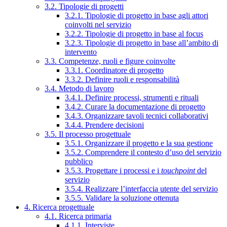
3.2. Tipologie di progetti
3.2.1. Tipologie di progetto in base agli attori
coinvolti nel servizio
3.2.2. Tipologie di progetto in base al focus
3.2.3. Tipologie di progetto in base all’ambito di
intervento
3.3. Competenze, ruoli e figure coinvolte
3.3.1. Coordinatore di progetto
3.3.2. Definire ruoli e responsabilità
3.4. Metodo di lavoro
3.4.1. Definire processi, strumenti e rituali
3.4.2. Curare la documentazione di progetto
3.4.3. Organizzare tavoli tecnici collaborativi
3.4.4. Prendere decisioni
3.5. Il processo progettuale
3.5.1. Organizzare il progetto e la sua gestione
3.5.2. Comprendere il contesto d’uso del servizio
pubblico
3.5.3. Progettare i processi e i
touchpoint
del
servizio
3.5.4. Realizzare l’interfaccia utente del servizio
3.5.5. Validare la soluzione ottenuta
4. Ricerca progettuale
4.1. Ricerca primaria
4.1.1. Interviste