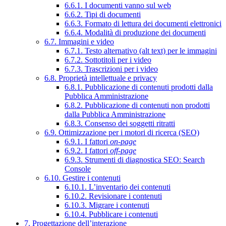
6.6.1. I documenti vanno sul web
6.6.2. Tipi di documenti
6.6.3. Formato di lettura dei documenti elettronici
6.6.4. Modalità di produzione dei documenti
6.7. Immagini e video
6.7.1. Testo alternativo (alt text) per le immagini
6.7.2. Sottotitoli per i video
6.7.3. Trascrizioni per i video
6.8. Proprietà intellettuale e privacy
6.8.1. Pubblicazione di contenuti prodotti dalla
Pubblica Amministrazione
6.8.2. Pubblicazione di contenuti non prodotti
dalla Pubblica Amministrazione
6.8.3. Consenso dei soggetti ritratti
6.9. Ottimizzazione per i motori di ricerca (SEO)
6.9.1. I fattori
on-page
6.9.2. I fattori
off-page
6.9.3. Strumenti di diagnostica SEO: Search
Console
6.10. Gestire i contenuti
6.10.1. L’inventario dei contenuti
6.10.2. Revisionare i contenuti
6.10.3. Migrare i contenuti
6.10.4. Pubblicare i contenuti
7. Progettazione dell’interazione