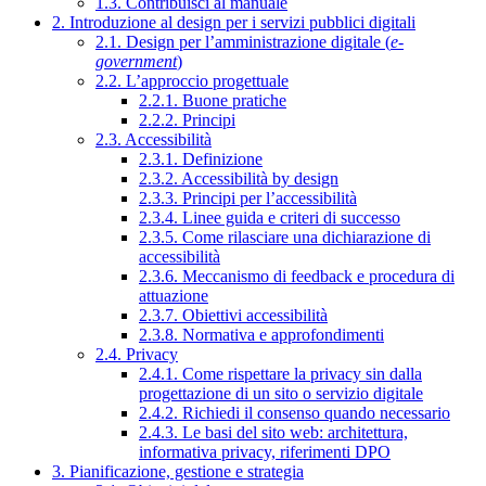
1.3. Contribuisci al manuale
2. Introduzione al design per i servizi pubblici digitali
2.1. Design per l’amministrazione digitale (
e-
government
)
2.2. L’approccio progettuale
2.2.1. Buone pratiche
2.2.2. Principi
2.3. Accessibilità
2.3.1. Definizione
2.3.2. Accessibilità by design
2.3.3. Principi per l’accessibilità
2.3.4. Linee guida e criteri di successo
2.3.5. Come rilasciare una dichiarazione di
accessibilità
2.3.6. Meccanismo di feedback e procedura di
attuazione
2.3.7. Obiettivi accessibilità
2.3.8. Normativa e approfondimenti
2.4. Privacy
2.4.1. Come rispettare la privacy sin dalla
progettazione di un sito o servizio digitale
2.4.2. Richiedi il consenso quando necessario
2.4.3. Le basi del sito web: architettura,
informativa privacy, riferimenti DPO
3. Pianificazione, gestione e strategia