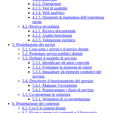
4.1.2. Questionari
4.1.3. Test di usabilità
4.1.4. Web analytics
4.1.5. Strumenti di mappatura dell’esperienza
utente
4.2. Ricerca secondaria
4.2.1. Ricerca documentale
4.2.2. Analisi benchmark
4.2.3. Valutazione euristica
5. Progettazione dei servizi
5.1. Cosa sono i servizi e il service design
5.2. Progettare servizi pubblici digitali
5.3. Definire il modello di servizio
5.3.1. Identificare gli attori coinvolti
5.3.2. Formulare la proposta di valore
5.3.3. Inquadrare gli elementi costitutivi del
servizio
5.4. Descrivere il funzionamento del servizio
5.4.1. Mappare l’ecosistema
5.4.2. Rappresentare i flussi di servizio
5.5. Co-progettare le soluzioni
5.5.1. Workshop di co-progettazione
6. Progettazione dei contenuti
6.1. Cos’è il content design
6.2. Ricerca utente sui contenuti e il linguaggio