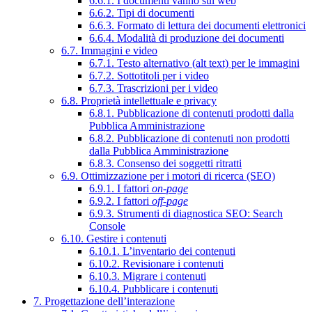
6.6.1. I documenti vanno sul web
6.6.2. Tipi di documenti
6.6.3. Formato di lettura dei documenti elettronici
6.6.4. Modalità di produzione dei documenti
6.7. Immagini e video
6.7.1. Testo alternativo (alt text) per le immagini
6.7.2. Sottotitoli per i video
6.7.3. Trascrizioni per i video
6.8. Proprietà intellettuale e privacy
6.8.1. Pubblicazione di contenuti prodotti dalla
Pubblica Amministrazione
6.8.2. Pubblicazione di contenuti non prodotti
dalla Pubblica Amministrazione
6.8.3. Consenso dei soggetti ritratti
6.9. Ottimizzazione per i motori di ricerca (SEO)
6.9.1. I fattori
on-page
6.9.2. I fattori
off-page
6.9.3. Strumenti di diagnostica SEO: Search
Console
6.10. Gestire i contenuti
6.10.1. L’inventario dei contenuti
6.10.2. Revisionare i contenuti
6.10.3. Migrare i contenuti
6.10.4. Pubblicare i contenuti
7. Progettazione dell’interazione