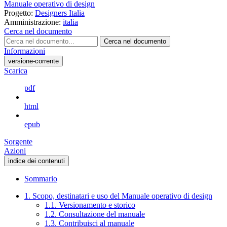
Manuale operativo di design
Progetto:
Designers Italia
Amministrazione:
italia
Cerca nel documento
Cerca nel documento
Informazioni
versione-corrente
Scarica
pdf
html
epub
Sorgente
Azioni
indice dei contenuti
Sommario
1. Scopo, destinatari e uso del Manuale operativo di design
1.1. Versionamento e storico
1.2. Consultazione del manuale
1.3. Contribuisci al manuale