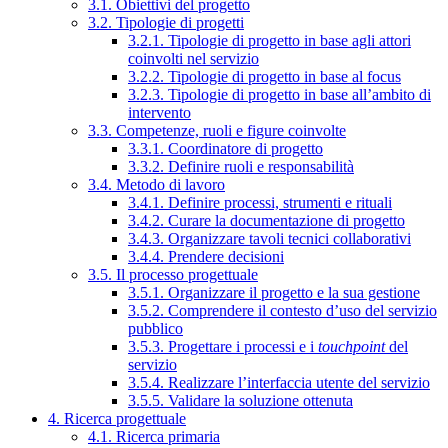
3.1. Obiettivi del progetto
3.2. Tipologie di progetti
3.2.1. Tipologie di progetto in base agli attori
coinvolti nel servizio
3.2.2. Tipologie di progetto in base al focus
3.2.3. Tipologie di progetto in base all’ambito di
intervento
3.3. Competenze, ruoli e figure coinvolte
3.3.1. Coordinatore di progetto
3.3.2. Definire ruoli e responsabilità
3.4. Metodo di lavoro
3.4.1. Definire processi, strumenti e rituali
3.4.2. Curare la documentazione di progetto
3.4.3. Organizzare tavoli tecnici collaborativi
3.4.4. Prendere decisioni
3.5. Il processo progettuale
3.5.1. Organizzare il progetto e la sua gestione
3.5.2. Comprendere il contesto d’uso del servizio
pubblico
3.5.3. Progettare i processi e i
touchpoint
del
servizio
3.5.4. Realizzare l’interfaccia utente del servizio
3.5.5. Validare la soluzione ottenuta
4. Ricerca progettuale
4.1. Ricerca primaria