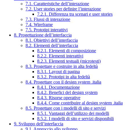
7.1. Caratteristiche dell’interazione
7.2. User stories per definire l’interazione
7.2.1. Differenza tra scenari e user stories
7.3. Flussi di interazione
7.4. Wireframe
7.5. Prototipi interattivi
8. Progettazione dell’interfaccia
8.1. Obiettivi dell’interfaccia
8.2. Elementi dell’interfaccia
8.2.1. Elementi di composizione
8.2.2. Elementi interattivi
8.2.3. Elementi testuali (microtesti)
8.3. Progettare e costruire in alta fedeltà
8.3.1. Layout di pagina
8.3.2. Prototipi in alta fedeltà
8.4. Progettare con il design system .italia
8.4.1. Documentazione
8.4.2. Benefici del design system
8.4.3. Risorse operative
8.4.4. Come contribuire al design system .italia
8.5. Progettare con i modelli di sito e servizi
8.5.1. Vantaggi dell’utilizzo dei modelli
8.5.2. I modelli di sito e servizi disponibili
9. Sviluppo dell’interfaccia
9.1. Approccio allo sviluppo