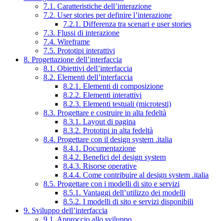
7.1. Caratteristiche dell’interazione
7.2. User stories per definire l’interazione
7.2.1. Differenza tra scenari e user stories
7.3. Flussi di interazione
7.4. Wireframe
7.5. Prototipi interattivi
8. Progettazione dell’interfaccia
8.1. Obiettivi dell’interfaccia
8.2. Elementi dell’interfaccia
8.2.1. Elementi di composizione
8.2.2. Elementi interattivi
8.2.3. Elementi testuali (microtesti)
8.3. Progettare e costruire in alta fedeltà
8.3.1. Layout di pagina
8.3.2. Prototipi in alta fedeltà
8.4. Progettare con il design system .italia
8.4.1. Documentazione
8.4.2. Benefici del design system
8.4.3. Risorse operative
8.4.4. Come contribuire al design system .italia
8.5. Progettare con i modelli di sito e servizi
8.5.1. Vantaggi dell’utilizzo dei modelli
8.5.2. I modelli di sito e servizi disponibili
9. Sviluppo dell’interfaccia
9.1. Approccio allo sviluppo