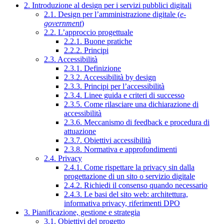
2. Introduzione al design per i servizi pubblici digitali
2.1. Design per l’amministrazione digitale (
e-
government
)
2.2. L’approccio progettuale
2.2.1. Buone pratiche
2.2.2. Principi
2.3. Accessibilità
2.3.1. Definizione
2.3.2. Accessibilità by design
2.3.3. Principi per l’accessibilità
2.3.4. Linee guida e criteri di successo
2.3.5. Come rilasciare una dichiarazione di
accessibilità
2.3.6. Meccanismo di feedback e procedura di
attuazione
2.3.7. Obiettivi accessibilità
2.3.8. Normativa e approfondimenti
2.4. Privacy
2.4.1. Come rispettare la privacy sin dalla
progettazione di un sito o servizio digitale
2.4.2. Richiedi il consenso quando necessario
2.4.3. Le basi del sito web: architettura,
informativa privacy, riferimenti DPO
3. Pianificazione, gestione e strategia
3.1. Obiettivi del progetto