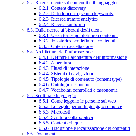
6.2. Ricerca utente sui contenuti e il linguaggio
6.2.1. Content discovery
6.2.2. Dati di ricerca (search keywords)
6.2.3. Ricerca tramite analytics
6.2.4. Ricerca sui forum
6.3. Dalla ricerca ai bisogni degli utenti
6.3.1. User stories per definire i contenuti
6.3.2. Job stories per definire i contenuti
6.3.3. Criteri di accettazione
6.4. Architettura dell’informazione
6.4.1. Definire l’architettura dell’informazione
6.4.2. Alberatura
6.4.3. Flussi di interazione
6.4.4. Sistemi di navigazione
6.4.5. Tipologie di contenuto (content type)
6.4.6. Ontologie e standard
6.4.7. Vocabolari controllati e tassonomie
6.5. Scrittura e linguaggio
6.5.1. Come leggono le persone sul web
6.5.2. Le regole per un linguaggio semplice
6.5.3. Microtesti
6.5.4. Scrittura collaborativa
6.5.5. Content critique
6.5.6. Traduzione e localizzazione dei contenuti
6.6. Documenti