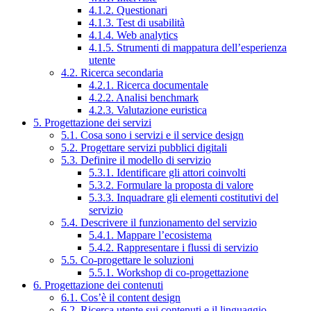
4.1.2. Questionari
4.1.3. Test di usabilità
4.1.4. Web analytics
4.1.5. Strumenti di mappatura dell’esperienza
utente
4.2. Ricerca secondaria
4.2.1. Ricerca documentale
4.2.2. Analisi benchmark
4.2.3. Valutazione euristica
5. Progettazione dei servizi
5.1. Cosa sono i servizi e il service design
5.2. Progettare servizi pubblici digitali
5.3. Definire il modello di servizio
5.3.1. Identificare gli attori coinvolti
5.3.2. Formulare la proposta di valore
5.3.3. Inquadrare gli elementi costitutivi del
servizio
5.4. Descrivere il funzionamento del servizio
5.4.1. Mappare l’ecosistema
5.4.2. Rappresentare i flussi di servizio
5.5. Co-progettare le soluzioni
5.5.1. Workshop di co-progettazione
6. Progettazione dei contenuti
6.1. Cos’è il content design
6.2. Ricerca utente sui contenuti e il linguaggio