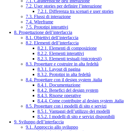
7.1. Caratteristiche dell’interazione
7.2. User stories per definire l’interazione
7.2.1. Differenza tra scenari e user stories
7.3. Flussi di interazione
7.4. Wireframe
7.5. Prototipi interattivi
8. Progettazione dell’interfaccia
8.1. Obiettivi dell’interfaccia
8.2. Elementi dell’interfaccia
8.2.1. Elementi di composizione
8.2.2. Elementi interattivi
8.2.3. Elementi testuali (microtesti)
8.3. Progettare e costruire in alta fedeltà
8.3.1. Layout di pagina
8.3.2. Prototipi in alta fedeltà
8.4. Progettare con il design system .italia
8.4.1. Documentazione
8.4.2. Benefici del design system
8.4.3. Risorse operative
8.4.4. Come contribuire al design system .italia
8.5. Progettare con i modelli di sito e servizi
8.5.1. Vantaggi dell’utilizzo dei modelli
8.5.2. I modelli di sito e servizi disponibili
9. Sviluppo dell’interfaccia
9.1. Approccio allo sviluppo