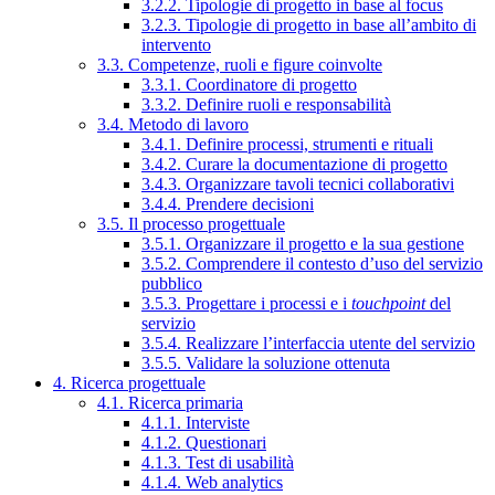
3.2.2. Tipologie di progetto in base al focus
3.2.3. Tipologie di progetto in base all’ambito di
intervento
3.3. Competenze, ruoli e figure coinvolte
3.3.1. Coordinatore di progetto
3.3.2. Definire ruoli e responsabilità
3.4. Metodo di lavoro
3.4.1. Definire processi, strumenti e rituali
3.4.2. Curare la documentazione di progetto
3.4.3. Organizzare tavoli tecnici collaborativi
3.4.4. Prendere decisioni
3.5. Il processo progettuale
3.5.1. Organizzare il progetto e la sua gestione
3.5.2. Comprendere il contesto d’uso del servizio
pubblico
3.5.3. Progettare i processi e i
touchpoint
del
servizio
3.5.4. Realizzare l’interfaccia utente del servizio
3.5.5. Validare la soluzione ottenuta
4. Ricerca progettuale
4.1. Ricerca primaria
4.1.1. Interviste
4.1.2. Questionari
4.1.3. Test di usabilità
4.1.4. Web analytics