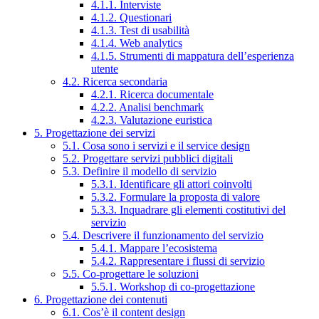
4.1.1. Interviste
4.1.2. Questionari
4.1.3. Test di usabilità
4.1.4. Web analytics
4.1.5. Strumenti di mappatura dell’esperienza
utente
4.2. Ricerca secondaria
4.2.1. Ricerca documentale
4.2.2. Analisi benchmark
4.2.3. Valutazione euristica
5. Progettazione dei servizi
5.1. Cosa sono i servizi e il service design
5.2. Progettare servizi pubblici digitali
5.3. Definire il modello di servizio
5.3.1. Identificare gli attori coinvolti
5.3.2. Formulare la proposta di valore
5.3.3. Inquadrare gli elementi costitutivi del
servizio
5.4. Descrivere il funzionamento del servizio
5.4.1. Mappare l’ecosistema
5.4.2. Rappresentare i flussi di servizio
5.5. Co-progettare le soluzioni
5.5.1. Workshop di co-progettazione
6. Progettazione dei contenuti
6.1. Cos’è il content design