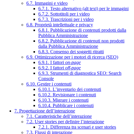
6.7. Immagini e video
6.7.1. Testo alternativo (alt text) per le immagini
6.7.2. Sottotitoli per i video
6.7.3. Trascrizioni per i video
6.8. Proprietà intellettuale e privacy
6.8.1. Pubblicazione di contenuti prodotti dalla
Pubblica Amministrazione
6.8.2. Pubblicazione di contenuti non prodotti
dalla Pubblica Amministrazione
6.8.3. Consenso dei soggetti ritratti
6.9. Ottimizzazione per i motori di ricerca (SEO)
6.9.1. I fattori
on-page
6.9.2. I fattori
off-page
6.9.3. Strumenti di diagnostica SEO: Search
Console
6.10. Gestire i contenuti
6.10.1. L’inventario dei contenuti
6.10.2. Revisionare i contenuti
6.10.3. Migrare i contenuti
6.10.4. Pubblicare i contenuti
7. Progettazione dell’interazione
7.1. Caratteristiche dell’interazione
7.2. User stories per definire l’interazione
7.2.1. Differenza tra scenari e user stories
7.3. Flussi di interazione