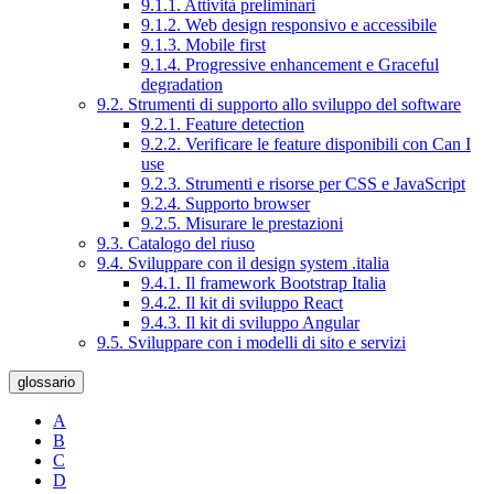
9.1.1. Attività preliminari
9.1.2. Web design responsivo e accessibile
9.1.3. Mobile first
9.1.4. Progressive enhancement e Graceful
degradation
9.2. Strumenti di supporto allo sviluppo del software
9.2.1. Feature detection
9.2.2. Verificare le feature disponibili con Can I
use
9.2.3. Strumenti e risorse per CSS e JavaScript
9.2.4. Supporto browser
9.2.5. Misurare le prestazioni
9.3. Catalogo del riuso
9.4. Sviluppare con il design system .italia
9.4.1. Il framework Bootstrap Italia
9.4.2. Il kit di sviluppo React
9.4.3. Il kit di sviluppo Angular
9.5. Sviluppare con i modelli di sito e servizi
glossario
A
B
C
D