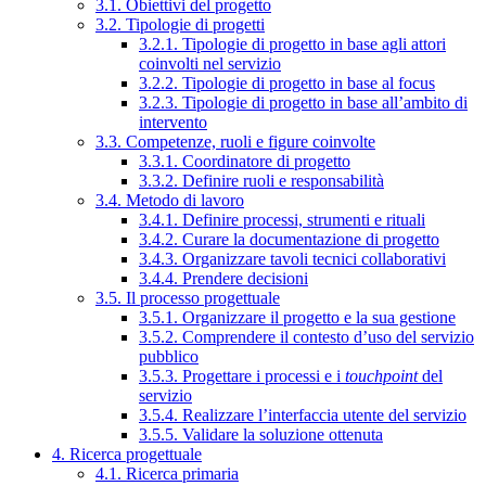
3.1. Obiettivi del progetto
3.2. Tipologie di progetti
3.2.1. Tipologie di progetto in base agli attori
coinvolti nel servizio
3.2.2. Tipologie di progetto in base al focus
3.2.3. Tipologie di progetto in base all’ambito di
intervento
3.3. Competenze, ruoli e figure coinvolte
3.3.1. Coordinatore di progetto
3.3.2. Definire ruoli e responsabilità
3.4. Metodo di lavoro
3.4.1. Definire processi, strumenti e rituali
3.4.2. Curare la documentazione di progetto
3.4.3. Organizzare tavoli tecnici collaborativi
3.4.4. Prendere decisioni
3.5. Il processo progettuale
3.5.1. Organizzare il progetto e la sua gestione
3.5.2. Comprendere il contesto d’uso del servizio
pubblico
3.5.3. Progettare i processi e i
touchpoint
del
servizio
3.5.4. Realizzare l’interfaccia utente del servizio
3.5.5. Validare la soluzione ottenuta
4. Ricerca progettuale
4.1. Ricerca primaria