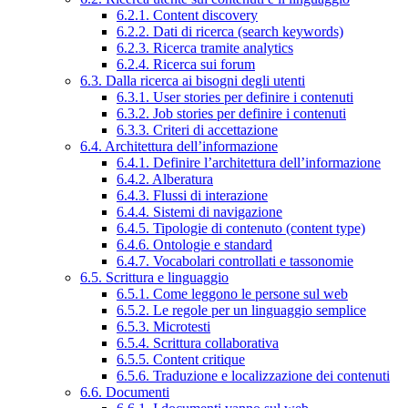
6.2.1. Content discovery
6.2.2. Dati di ricerca (search keywords)
6.2.3. Ricerca tramite analytics
6.2.4. Ricerca sui forum
6.3. Dalla ricerca ai bisogni degli utenti
6.3.1. User stories per definire i contenuti
6.3.2. Job stories per definire i contenuti
6.3.3. Criteri di accettazione
6.4. Architettura dell’informazione
6.4.1. Definire l’architettura dell’informazione
6.4.2. Alberatura
6.4.3. Flussi di interazione
6.4.4. Sistemi di navigazione
6.4.5. Tipologie di contenuto (content type)
6.4.6. Ontologie e standard
6.4.7. Vocabolari controllati e tassonomie
6.5. Scrittura e linguaggio
6.5.1. Come leggono le persone sul web
6.5.2. Le regole per un linguaggio semplice
6.5.3. Microtesti
6.5.4. Scrittura collaborativa
6.5.5. Content critique
6.5.6. Traduzione e localizzazione dei contenuti
6.6. Documenti