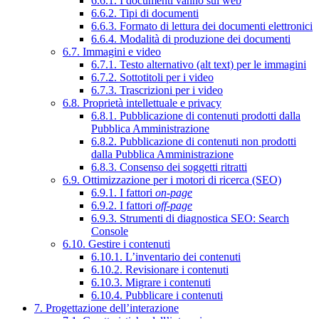
6.6.1. I documenti vanno sul web
6.6.2. Tipi di documenti
6.6.3. Formato di lettura dei documenti elettronici
6.6.4. Modalità di produzione dei documenti
6.7. Immagini e video
6.7.1. Testo alternativo (alt text) per le immagini
6.7.2. Sottotitoli per i video
6.7.3. Trascrizioni per i video
6.8. Proprietà intellettuale e privacy
6.8.1. Pubblicazione di contenuti prodotti dalla
Pubblica Amministrazione
6.8.2. Pubblicazione di contenuti non prodotti
dalla Pubblica Amministrazione
6.8.3. Consenso dei soggetti ritratti
6.9. Ottimizzazione per i motori di ricerca (SEO)
6.9.1. I fattori
on-page
6.9.2. I fattori
off-page
6.9.3. Strumenti di diagnostica SEO: Search
Console
6.10. Gestire i contenuti
6.10.1. L’inventario dei contenuti
6.10.2. Revisionare i contenuti
6.10.3. Migrare i contenuti
6.10.4. Pubblicare i contenuti
7. Progettazione dell’interazione