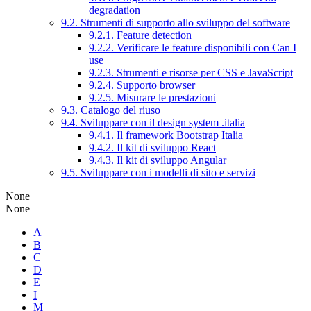
degradation
9.2. Strumenti di supporto allo sviluppo del software
9.2.1. Feature detection
9.2.2. Verificare le feature disponibili con Can I
use
9.2.3. Strumenti e risorse per CSS e JavaScript
9.2.4. Supporto browser
9.2.5. Misurare le prestazioni
9.3. Catalogo del riuso
9.4. Sviluppare con il design system .italia
9.4.1. Il framework Bootstrap Italia
9.4.2. Il kit di sviluppo React
9.4.3. Il kit di sviluppo Angular
9.5. Sviluppare con i modelli di sito e servizi
None
None
A
B
C
D
E
I
M