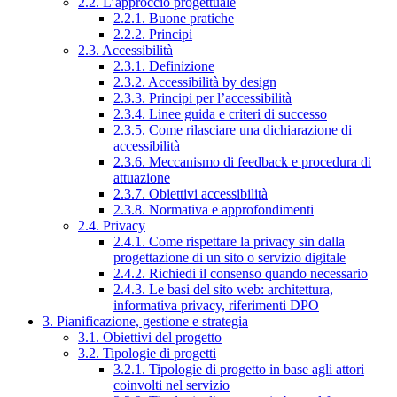
2.2. L’approccio progettuale
2.2.1. Buone pratiche
2.2.2. Principi
2.3. Accessibilità
2.3.1. Definizione
2.3.2. Accessibilità by design
2.3.3. Principi per l’accessibilità
2.3.4. Linee guida e criteri di successo
2.3.5. Come rilasciare una dichiarazione di
accessibilità
2.3.6. Meccanismo di feedback e procedura di
attuazione
2.3.7. Obiettivi accessibilità
2.3.8. Normativa e approfondimenti
2.4. Privacy
2.4.1. Come rispettare la privacy sin dalla
progettazione di un sito o servizio digitale
2.4.2. Richiedi il consenso quando necessario
2.4.3. Le basi del sito web: architettura,
informativa privacy, riferimenti DPO
3. Pianificazione, gestione e strategia
3.1. Obiettivi del progetto
3.2. Tipologie di progetti
3.2.1. Tipologie di progetto in base agli attori
coinvolti nel servizio