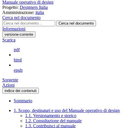
Manuale operativo di design
Progetto:
Designers Italia
Amministrazione:
italia
Cerca nel documento
Cerca nel documento
Informazioni
versione-corrente
Scarica
pdf
html
epub
Sorgente
Azioni
indice dei contenuti
Sommario
1. Scopo, destinatari e uso del Manuale operativo di design
1.1. Versionamento e storico
1.2. Consultazione del manuale
1.3. Contribuisci al manuale