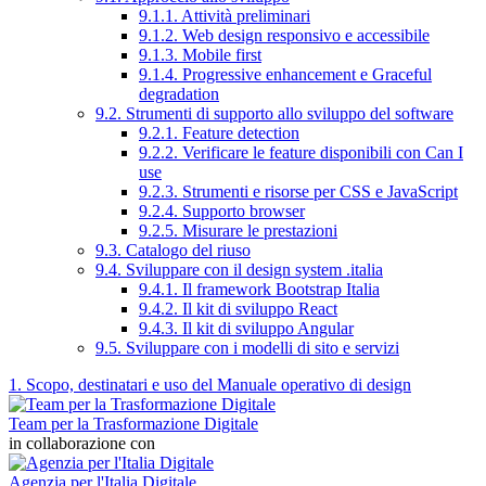
9.1.1. Attività preliminari
9.1.2. Web design responsivo e accessibile
9.1.3. Mobile first
9.1.4. Progressive enhancement e Graceful
degradation
9.2. Strumenti di supporto allo sviluppo del software
9.2.1. Feature detection
9.2.2. Verificare le feature disponibili con Can I
use
9.2.3. Strumenti e risorse per CSS e JavaScript
9.2.4. Supporto browser
9.2.5. Misurare le prestazioni
9.3. Catalogo del riuso
9.4. Sviluppare con il design system .italia
9.4.1. Il framework Bootstrap Italia
9.4.2. Il kit di sviluppo React
9.4.3. Il kit di sviluppo Angular
9.5. Sviluppare con i modelli di sito e servizi
1. Scopo, destinatari e uso del Manuale operativo di design
Team per la Trasformazione Digitale
in collaborazione con
Agenzia per l'Italia Digitale