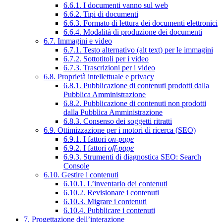
6.6.1. I documenti vanno sul web
6.6.2. Tipi di documenti
6.6.3. Formato di lettura dei documenti elettronici
6.6.4. Modalità di produzione dei documenti
6.7. Immagini e video
6.7.1. Testo alternativo (alt text) per le immagini
6.7.2. Sottotitoli per i video
6.7.3. Trascrizioni per i video
6.8. Proprietà intellettuale e privacy
6.8.1. Pubblicazione di contenuti prodotti dalla
Pubblica Amministrazione
6.8.2. Pubblicazione di contenuti non prodotti
dalla Pubblica Amministrazione
6.8.3. Consenso dei soggetti ritratti
6.9. Ottimizzazione per i motori di ricerca (SEO)
6.9.1. I fattori
on-page
6.9.2. I fattori
off-page
6.9.3. Strumenti di diagnostica SEO: Search
Console
6.10. Gestire i contenuti
6.10.1. L’inventario dei contenuti
6.10.2. Revisionare i contenuti
6.10.3. Migrare i contenuti
6.10.4. Pubblicare i contenuti
7. Progettazione dell’interazione