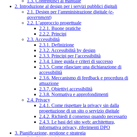
1.3. Contribuisci al manuale
2. Introduzione al design per i servizi pubblici digitali
2.1. Design per l’amministrazione digitale (
e-
government
)
2.2. L’approccio progettuale
2.2.1. Buone pratiche
2.2.2. Principi
2.3. Accessibilità
2.3.1. Definizione
2.3.2. Accessibilità by design
2.3.3. Principi per l’accessibilità
2.3.4. Linee guida e criteri di successo
2.3.5. Come rilasciare una dichiarazione di
accessibilità
2.3.6. Meccanismo di feedback e procedura di
attuazione
2.3.7. Obiettivi accessibilità
2.3.8. Normativa e approfondimenti
2.4. Privacy
2.4.1. Come rispettare la privacy sin dalla
progettazione di un sito o servizio digitale
2.4.2. Richiedi il consenso quando necessario
2.4.3. Le basi del sito web: architettura,
informativa privacy, riferimenti DPO
3. Pianificazione, gestione e strategia