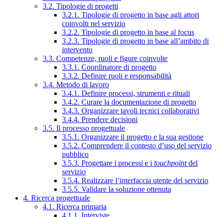
3.2. Tipologie di progetti
3.2.1. Tipologie di progetto in base agli attori
coinvolti nel servizio
3.2.2. Tipologie di progetto in base al focus
3.2.3. Tipologie di progetto in base all’ambito di
intervento
3.3. Competenze, ruoli e figure coinvolte
3.3.1. Coordinatore di progetto
3.3.2. Definire ruoli e responsabilità
3.4. Metodo di lavoro
3.4.1. Definire processi, strumenti e rituali
3.4.2. Curare la documentazione di progetto
3.4.3. Organizzare tavoli tecnici collaborativi
3.4.4. Prendere decisioni
3.5. Il processo progettuale
3.5.1. Organizzare il progetto e la sua gestione
3.5.2. Comprendere il contesto d’uso del servizio
pubblico
3.5.3. Progettare i processi e i
touchpoint
del
servizio
3.5.4. Realizzare l’interfaccia utente del servizio
3.5.5. Validare la soluzione ottenuta
4. Ricerca progettuale
4.1. Ricerca primaria
4.1.1. Interviste