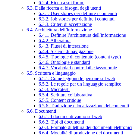
6.2.4. Ricerca sui forum
6.3. Dalla ricerca ai bisogni degli utenti
6.3.1. User stories per definire i contenuti
6.3.2. Job stories per definire i contenuti
6.3.3. Criteri di accettazione
6.4. Architettura dell’informazione
6.4.1. Definire l’architettura dell’informazione
6.4.2. Alberatura
6.4.3. Flussi di interazione
6.4.4. Sistemi di navigazione
6.4.5. Tipologie di contenuto (content type)
6.4.6. Ontologie e standard
6.4.7. Vocabolari controllati e tassonomie
6.5. Scrittura e linguaggio
6.5.1. Come leggono le persone sul web
6.5.2. Le regole per un linguaggio semplice
6.5.3. Microtesti
6.5.4. Scrittura collaborativa
6.5.5. Content critique
6.5.6. Traduzione e localizzazione dei contenuti
6.6. Documenti
6.6.1. I documenti vanno sul web
6.6.2. Tipi di documenti
6.6.3. Formato di lettura dei documenti elettronici
6.6.4. Modalità di produzione dei documenti