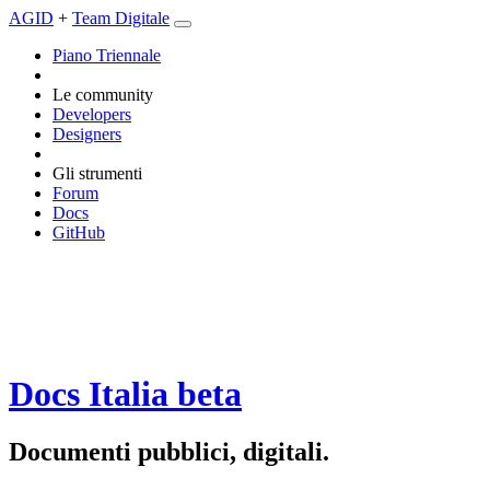
AGID
+
Team Digitale
Piano Triennale
Le community
Developers
Designers
Gli strumenti
Forum
Docs
GitHub
Docs Italia
beta
Documenti pubblici, digitali.