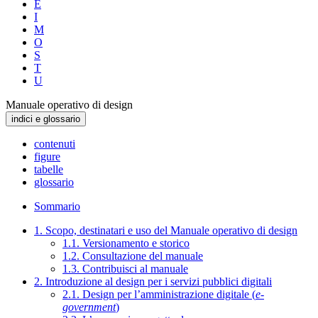
E
I
M
O
S
T
U
Manuale operativo di design
indici e glossario
contenuti
figure
tabelle
glossario
Sommario
1. Scopo, destinatari e uso del Manuale operativo di design
1.1. Versionamento e storico
1.2. Consultazione del manuale
1.3. Contribuisci al manuale
2. Introduzione al design per i servizi pubblici digitali
2.1. Design per l’amministrazione digitale (
e-
government
)