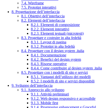
7.4. Wireframe
7.5. Prototipi interattivi
8. Progettazione dell’interfaccia
8.1. Obiettivi dell’interfaccia
8.2. Elementi dell’interfaccia
8.2.1. Elementi di composizione
8.2.2. Elementi interattivi
8.2.3. Elementi testuali (microtesti)
8.3. Progettare e costruire in alta fedeltà
8.3.1. Layout di pagina
8.3.2. Prototipi in alta fedeltà
8.4. Progettare con il design system .italia
8.4.1. Documentazione
8.4.2. Benefici del design system
8.4.3. Risorse operative
8.4.4. Come contribuire al design system .italia
8.5. Progettare con i modelli di sito e servizi
8.5.1. Vantaggi dell’utilizzo dei modelli
8.5.2. I modelli di sito e servizi disponibili
9. Sviluppo dell’interfaccia
9.1. Approccio allo sviluppo
9.1.1. Attività preliminari
9.1.2. Web design responsivo e accessibile
9.1.3. Mobile first
9.1.4. Progressive enhancement e Graceful