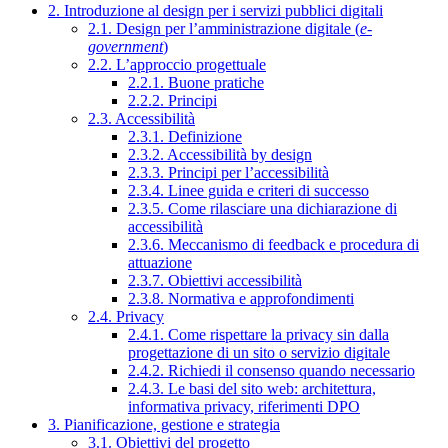
2. Introduzione al design per i servizi pubblici digitali
2.1. Design per l’amministrazione digitale (
e-
government
)
2.2. L’approccio progettuale
2.2.1. Buone pratiche
2.2.2. Principi
2.3. Accessibilità
2.3.1. Definizione
2.3.2. Accessibilità by design
2.3.3. Principi per l’accessibilità
2.3.4. Linee guida e criteri di successo
2.3.5. Come rilasciare una dichiarazione di
accessibilità
2.3.6. Meccanismo di feedback e procedura di
attuazione
2.3.7. Obiettivi accessibilità
2.3.8. Normativa e approfondimenti
2.4. Privacy
2.4.1. Come rispettare la privacy sin dalla
progettazione di un sito o servizio digitale
2.4.2. Richiedi il consenso quando necessario
2.4.3. Le basi del sito web: architettura,
informativa privacy, riferimenti DPO
3. Pianificazione, gestione e strategia
3.1. Obiettivi del progetto