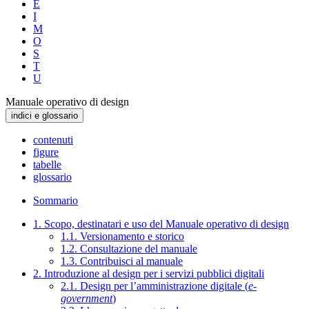
E
I
M
O
S
T
U
Manuale operativo di design
indici e glossario
contenuti
figure
tabelle
glossario
Sommario
1. Scopo, destinatari e uso del Manuale operativo di design
1.1. Versionamento e storico
1.2. Consultazione del manuale
1.3. Contribuisci al manuale
2. Introduzione al design per i servizi pubblici digitali
2.1. Design per l’amministrazione digitale (
e-
government
)