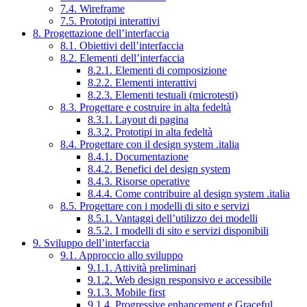
7.4. Wireframe
7.5. Prototipi interattivi
8. Progettazione dell’interfaccia
8.1. Obiettivi dell’interfaccia
8.2. Elementi dell’interfaccia
8.2.1. Elementi di composizione
8.2.2. Elementi interattivi
8.2.3. Elementi testuali (microtesti)
8.3. Progettare e costruire in alta fedeltà
8.3.1. Layout di pagina
8.3.2. Prototipi in alta fedeltà
8.4. Progettare con il design system .italia
8.4.1. Documentazione
8.4.2. Benefici del design system
8.4.3. Risorse operative
8.4.4. Come contribuire al design system .italia
8.5. Progettare con i modelli di sito e servizi
8.5.1. Vantaggi dell’utilizzo dei modelli
8.5.2. I modelli di sito e servizi disponibili
9. Sviluppo dell’interfaccia
9.1. Approccio allo sviluppo
9.1.1. Attività preliminari
9.1.2. Web design responsivo e accessibile
9.1.3. Mobile first
9.1.4. Progressive enhancement e Graceful