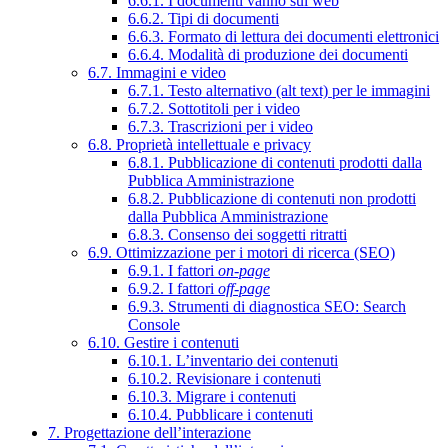
6.6.1. I documenti vanno sul web
6.6.2. Tipi di documenti
6.6.3. Formato di lettura dei documenti elettronici
6.6.4. Modalità di produzione dei documenti
6.7. Immagini e video
6.7.1. Testo alternativo (alt text) per le immagini
6.7.2. Sottotitoli per i video
6.7.3. Trascrizioni per i video
6.8. Proprietà intellettuale e privacy
6.8.1. Pubblicazione di contenuti prodotti dalla
Pubblica Amministrazione
6.8.2. Pubblicazione di contenuti non prodotti
dalla Pubblica Amministrazione
6.8.3. Consenso dei soggetti ritratti
6.9. Ottimizzazione per i motori di ricerca (SEO)
6.9.1. I fattori
on-page
6.9.2. I fattori
off-page
6.9.3. Strumenti di diagnostica SEO: Search
Console
6.10. Gestire i contenuti
6.10.1. L’inventario dei contenuti
6.10.2. Revisionare i contenuti
6.10.3. Migrare i contenuti
6.10.4. Pubblicare i contenuti
7. Progettazione dell’interazione