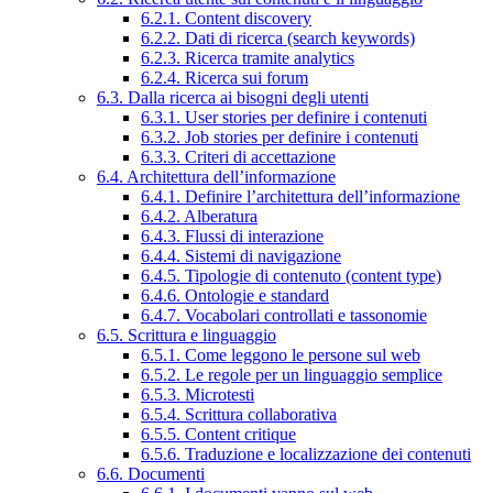
6.2.1. Content discovery
6.2.2. Dati di ricerca (search keywords)
6.2.3. Ricerca tramite analytics
6.2.4. Ricerca sui forum
6.3. Dalla ricerca ai bisogni degli utenti
6.3.1. User stories per definire i contenuti
6.3.2. Job stories per definire i contenuti
6.3.3. Criteri di accettazione
6.4. Architettura dell’informazione
6.4.1. Definire l’architettura dell’informazione
6.4.2. Alberatura
6.4.3. Flussi di interazione
6.4.4. Sistemi di navigazione
6.4.5. Tipologie di contenuto (content type)
6.4.6. Ontologie e standard
6.4.7. Vocabolari controllati e tassonomie
6.5. Scrittura e linguaggio
6.5.1. Come leggono le persone sul web
6.5.2. Le regole per un linguaggio semplice
6.5.3. Microtesti
6.5.4. Scrittura collaborativa
6.5.5. Content critique
6.5.6. Traduzione e localizzazione dei contenuti
6.6. Documenti