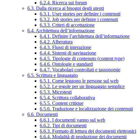
6.2.4. Ricerca sui forum
6.3. Dalla ricerca ai bisogni degli utenti
6.3.1. User stories per definire i contenuti
6.3.2. Job stories per definire i contenuti
6.3.3. Criteri di accettazione
6.4. Architettura dell’informazione
6.4.1. Definire l’architettura dell’informazione
6.4.2. Alberatura
6.4.3. Flussi di interazione
6.4.4. Sistemi di navigazione
6.4.5. Tipologie di contenuto (content type)
6.4.6. Ontologie e standard
6.4.7. Vocabolari controllati e tassonomie
6.5. Scrittura e linguaggio
6.5.1. Come leggono le persone sul web
6.5.2. Le regole per un linguaggio semplice
6.5.3. Microtesti
6.5.4. Scrittura collaborativa
6.5.5. Content critique
6.5.6. Traduzione e localizzazione dei contenuti
6.6. Documenti
6.6.1. I documenti vanno sul web
6.6.2. Tipi di documenti
6.6.3. Formato di lettura dei documenti elettronici
6.6.4. Modalità di produzione dei documenti