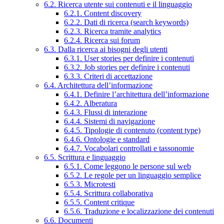
6.2. Ricerca utente sui contenuti e il linguaggio
6.2.1. Content discovery
6.2.2. Dati di ricerca (search keywords)
6.2.3. Ricerca tramite analytics
6.2.4. Ricerca sui forum
6.3. Dalla ricerca ai bisogni degli utenti
6.3.1. User stories per definire i contenuti
6.3.2. Job stories per definire i contenuti
6.3.3. Criteri di accettazione
6.4. Architettura dell’informazione
6.4.1. Definire l’architettura dell’informazione
6.4.2. Alberatura
6.4.3. Flussi di interazione
6.4.4. Sistemi di navigazione
6.4.5. Tipologie di contenuto (content type)
6.4.6. Ontologie e standard
6.4.7. Vocabolari controllati e tassonomie
6.5. Scrittura e linguaggio
6.5.1. Come leggono le persone sul web
6.5.2. Le regole per un linguaggio semplice
6.5.3. Microtesti
6.5.4. Scrittura collaborativa
6.5.5. Content critique
6.5.6. Traduzione e localizzazione dei contenuti
6.6. Documenti