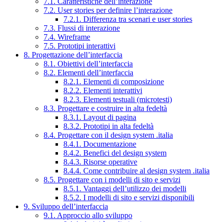
7.1. Caratteristiche dell’interazione
7.2. User stories per definire l’interazione
7.2.1. Differenza tra scenari e user stories
7.3. Flussi di interazione
7.4. Wireframe
7.5. Prototipi interattivi
8. Progettazione dell’interfaccia
8.1. Obiettivi dell’interfaccia
8.2. Elementi dell’interfaccia
8.2.1. Elementi di composizione
8.2.2. Elementi interattivi
8.2.3. Elementi testuali (microtesti)
8.3. Progettare e costruire in alta fedeltà
8.3.1. Layout di pagina
8.3.2. Prototipi in alta fedeltà
8.4. Progettare con il design system .italia
8.4.1. Documentazione
8.4.2. Benefici del design system
8.4.3. Risorse operative
8.4.4. Come contribuire al design system .italia
8.5. Progettare con i modelli di sito e servizi
8.5.1. Vantaggi dell’utilizzo dei modelli
8.5.2. I modelli di sito e servizi disponibili
9. Sviluppo dell’interfaccia
9.1. Approccio allo sviluppo