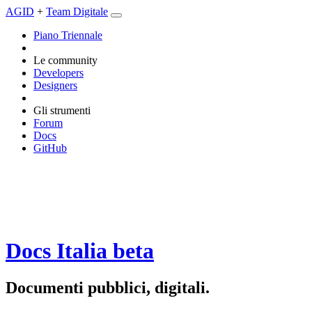
AGID
+
Team Digitale
Piano Triennale
Le community
Developers
Designers
Gli strumenti
Forum
Docs
GitHub
Docs Italia
beta
Documenti pubblici, digitali.