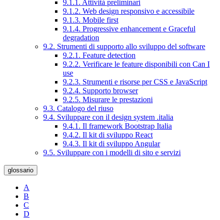
9.1.1. Attività preliminari
9.1.2. Web design responsivo e accessibile
9.1.3. Mobile first
9.1.4. Progressive enhancement e Graceful
degradation
9.2. Strumenti di supporto allo sviluppo del software
9.2.1. Feature detection
9.2.2. Verificare le feature disponibili con Can I
use
9.2.3. Strumenti e risorse per CSS e JavaScript
9.2.4. Supporto browser
9.2.5. Misurare le prestazioni
9.3. Catalogo del riuso
9.4. Sviluppare con il design system .italia
9.4.1. Il framework Bootstrap Italia
9.4.2. Il kit di sviluppo React
9.4.3. Il kit di sviluppo Angular
9.5. Sviluppare con i modelli di sito e servizi
glossario
A
B
C
D