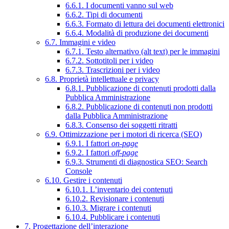
6.6.1. I documenti vanno sul web
6.6.2. Tipi di documenti
6.6.3. Formato di lettura dei documenti elettronici
6.6.4. Modalità di produzione dei documenti
6.7. Immagini e video
6.7.1. Testo alternativo (alt text) per le immagini
6.7.2. Sottotitoli per i video
6.7.3. Trascrizioni per i video
6.8. Proprietà intellettuale e privacy
6.8.1. Pubblicazione di contenuti prodotti dalla
Pubblica Amministrazione
6.8.2. Pubblicazione di contenuti non prodotti
dalla Pubblica Amministrazione
6.8.3. Consenso dei soggetti ritratti
6.9. Ottimizzazione per i motori di ricerca (SEO)
6.9.1. I fattori
on-page
6.9.2. I fattori
off-page
6.9.3. Strumenti di diagnostica SEO: Search
Console
6.10. Gestire i contenuti
6.10.1. L’inventario dei contenuti
6.10.2. Revisionare i contenuti
6.10.3. Migrare i contenuti
6.10.4. Pubblicare i contenuti
7. Progettazione dell’interazione