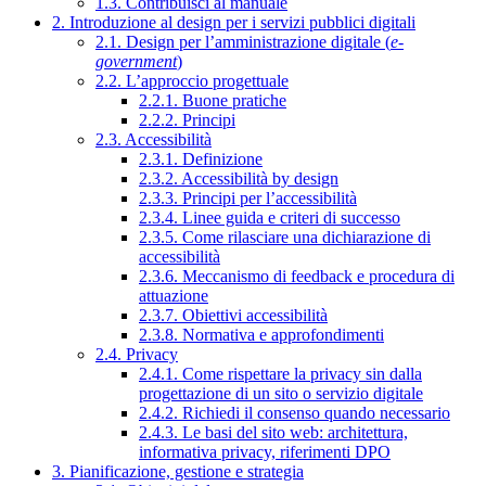
1.3. Contribuisci al manuale
2. Introduzione al design per i servizi pubblici digitali
2.1. Design per l’amministrazione digitale (
e-
government
)
2.2. L’approccio progettuale
2.2.1. Buone pratiche
2.2.2. Principi
2.3. Accessibilità
2.3.1. Definizione
2.3.2. Accessibilità by design
2.3.3. Principi per l’accessibilità
2.3.4. Linee guida e criteri di successo
2.3.5. Come rilasciare una dichiarazione di
accessibilità
2.3.6. Meccanismo di feedback e procedura di
attuazione
2.3.7. Obiettivi accessibilità
2.3.8. Normativa e approfondimenti
2.4. Privacy
2.4.1. Come rispettare la privacy sin dalla
progettazione di un sito o servizio digitale
2.4.2. Richiedi il consenso quando necessario
2.4.3. Le basi del sito web: architettura,
informativa privacy, riferimenti DPO
3. Pianificazione, gestione e strategia