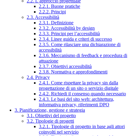
2.2. L’approccio progettuale
2.2.1. Buone pratiche
2.2.2. Principi
2.3. Accessibilità
2.3.1. Definizione
2.3.2. Accessibilità by design
2.3.3. Principi per l’accessibilità
2.3.4. Linee guida e criteri di successo
2.3.5. Come rilasciare una dichiarazione di
accessibilità
2.3.6. Meccanismo di feedback e procedura di
attuazione
2.3.7. Obiettivi accessibilità
2.3.8. Normativa e approfondimenti
2.4. Privacy
2.4.1. Come rispettare la privacy sin dalla
progettazione di un sito o servizio digitale
2.4.2. Richiedi il consenso quando necessario
2.4.3. Le basi del sito web: architettura,
informativa privacy, riferimenti DPO
3. Pianificazione, gestione e strategia
3.1. Obiettivi del progetto
3.2. Tipologie di progetti
3.2.1. Tipologie di progetto in base agli attori
coinvolti nel servizio