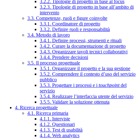
3.2.2. Tipologie di progetto in base al focus
3.2.3. Tipologie di progetto in base all’ambito di
intervento
3.3. Competenze, ruoli e figure coinvolte
3.3.1. Coordinatore di progetto
3.3.2. Definire ruoli e responsabilità
3.4. Metodo di lavoro
3.4.1. Definire processi, strumenti e rituali
3.4.2. Curare la documentazione di progetto
3.4.3. Organizzare tavoli tecnici collaborativi
3.4.4. Prendere decisioni
3.5. Il processo progettuale
3.5.1. Organizzare il progetto e la sua gestione
3.5.2. Comprendere il contesto d’uso del servizio
pubblico
3.5.3. Progettare i processi e i
touchpoint
del
servizio
3.5.4. Realizzare l’interfaccia utente del servizio
3.5.5. Validare la soluzione ottenuta
4. Ricerca progettuale
4.1. Ricerca primaria
4.1.1. Interviste
4.1.2. Questionari
4.1.3. Test di usabilità
4.1.4. Web analytics