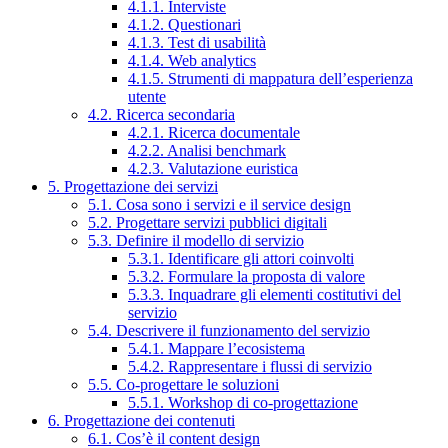
4.1.1. Interviste
4.1.2. Questionari
4.1.3. Test di usabilità
4.1.4. Web analytics
4.1.5. Strumenti di mappatura dell’esperienza
utente
4.2. Ricerca secondaria
4.2.1. Ricerca documentale
4.2.2. Analisi benchmark
4.2.3. Valutazione euristica
5. Progettazione dei servizi
5.1. Cosa sono i servizi e il service design
5.2. Progettare servizi pubblici digitali
5.3. Definire il modello di servizio
5.3.1. Identificare gli attori coinvolti
5.3.2. Formulare la proposta di valore
5.3.3. Inquadrare gli elementi costitutivi del
servizio
5.4. Descrivere il funzionamento del servizio
5.4.1. Mappare l’ecosistema
5.4.2. Rappresentare i flussi di servizio
5.5. Co-progettare le soluzioni
5.5.1. Workshop di co-progettazione
6. Progettazione dei contenuti
6.1. Cos’è il content design