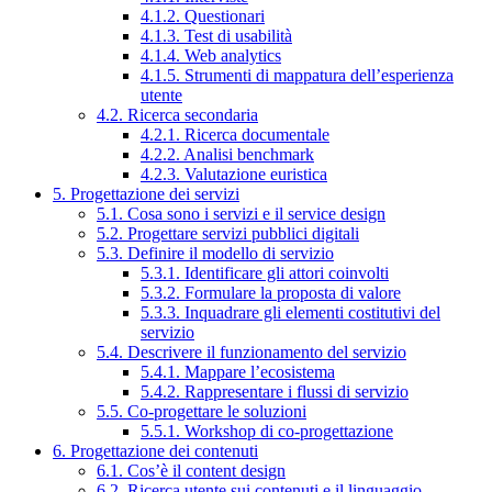
4.1.2. Questionari
4.1.3. Test di usabilità
4.1.4. Web analytics
4.1.5. Strumenti di mappatura dell’esperienza
utente
4.2. Ricerca secondaria
4.2.1. Ricerca documentale
4.2.2. Analisi benchmark
4.2.3. Valutazione euristica
5. Progettazione dei servizi
5.1. Cosa sono i servizi e il service design
5.2. Progettare servizi pubblici digitali
5.3. Definire il modello di servizio
5.3.1. Identificare gli attori coinvolti
5.3.2. Formulare la proposta di valore
5.3.3. Inquadrare gli elementi costitutivi del
servizio
5.4. Descrivere il funzionamento del servizio
5.4.1. Mappare l’ecosistema
5.4.2. Rappresentare i flussi di servizio
5.5. Co-progettare le soluzioni
5.5.1. Workshop di co-progettazione
6. Progettazione dei contenuti
6.1. Cos’è il content design
6.2. Ricerca utente sui contenuti e il linguaggio