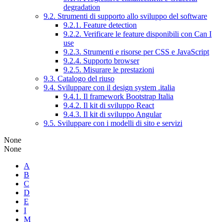
degradation
9.2. Strumenti di supporto allo sviluppo del software
9.2.1. Feature detection
9.2.2. Verificare le feature disponibili con Can I
use
9.2.3. Strumenti e risorse per CSS e JavaScript
9.2.4. Supporto browser
9.2.5. Misurare le prestazioni
9.3. Catalogo del riuso
9.4. Sviluppare con il design system .italia
9.4.1. Il framework Bootstrap Italia
9.4.2. Il kit di sviluppo React
9.4.3. Il kit di sviluppo Angular
9.5. Sviluppare con i modelli di sito e servizi
None
None
A
B
C
D
E
I
M