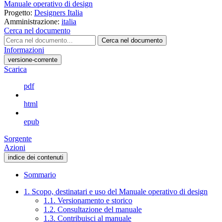
Manuale operativo di design
Progetto:
Designers Italia
Amministrazione:
italia
Cerca nel documento
Cerca nel documento
Informazioni
versione-corrente
Scarica
pdf
html
epub
Sorgente
Azioni
indice dei contenuti
Sommario
1. Scopo, destinatari e uso del Manuale operativo di design
1.1. Versionamento e storico
1.2. Consultazione del manuale
1.3. Contribuisci al manuale