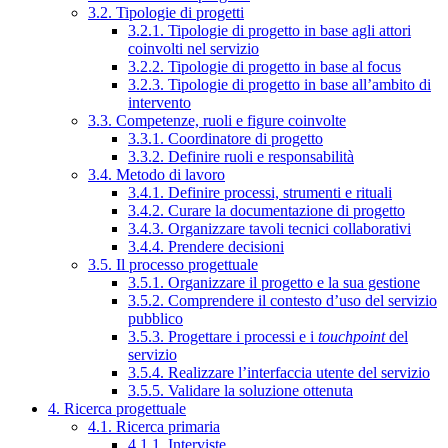
3.2. Tipologie di progetti
3.2.1. Tipologie di progetto in base agli attori
coinvolti nel servizio
3.2.2. Tipologie di progetto in base al focus
3.2.3. Tipologie di progetto in base all’ambito di
intervento
3.3. Competenze, ruoli e figure coinvolte
3.3.1. Coordinatore di progetto
3.3.2. Definire ruoli e responsabilità
3.4. Metodo di lavoro
3.4.1. Definire processi, strumenti e rituali
3.4.2. Curare la documentazione di progetto
3.4.3. Organizzare tavoli tecnici collaborativi
3.4.4. Prendere decisioni
3.5. Il processo progettuale
3.5.1. Organizzare il progetto e la sua gestione
3.5.2. Comprendere il contesto d’uso del servizio
pubblico
3.5.3. Progettare i processi e i
touchpoint
del
servizio
3.5.4. Realizzare l’interfaccia utente del servizio
3.5.5. Validare la soluzione ottenuta
4. Ricerca progettuale
4.1. Ricerca primaria
4.1.1. Interviste