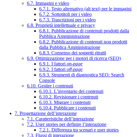
6.7. Immagini e video
6.7.1. Testo alternativo (alt text) per le immagini
6.7.2. Sottotitoli per i video
6.7.3. Trascrizioni per i video
6.8. Proprietà intellettuale e privacy
6.8.1. Pubblicazione di contenuti prodotti dalla
Pubblica Amministrazione
6.8.2. Pubblicazione di contenuti non prodotti
dalla Pubblica Amministrazione
6.8.3. Consenso dei soggetti ritratti
6.9. Ottimizzazione per i motori di ricerca (SEO)
6.9.1. I fattori
on-page
6.9.2. I fattori
off-page
6.9.3. Strumenti di diagnostica SEO: Search
Console
6.10. Gestire i contenuti
6.10.1. L’inventario dei contenuti
6.10.2. Revisionare i contenuti
6.10.3. Migrare i contenuti
6.10.4. Pubblicare i contenuti
7. Progettazione dell’interazione
7.1. Caratteristiche dell’interazione
7.2. User stories per definire l’interazione
7.2.1. Differenza tra scenari e user stories
7.3. Flussi di interazione