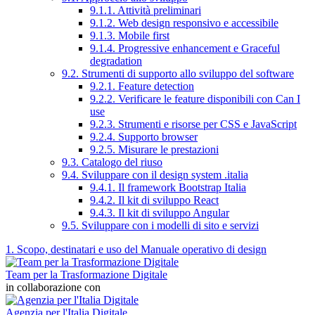
9.1.1. Attività preliminari
9.1.2. Web design responsivo e accessibile
9.1.3. Mobile first
9.1.4. Progressive enhancement e Graceful
degradation
9.2. Strumenti di supporto allo sviluppo del software
9.2.1. Feature detection
9.2.2. Verificare le feature disponibili con Can I
use
9.2.3. Strumenti e risorse per CSS e JavaScript
9.2.4. Supporto browser
9.2.5. Misurare le prestazioni
9.3. Catalogo del riuso
9.4. Sviluppare con il design system .italia
9.4.1. Il framework Bootstrap Italia
9.4.2. Il kit di sviluppo React
9.4.3. Il kit di sviluppo Angular
9.5. Sviluppare con i modelli di sito e servizi
1. Scopo, destinatari e uso del Manuale operativo di design
Team per la Trasformazione Digitale
in collaborazione con
Agenzia per l'Italia Digitale