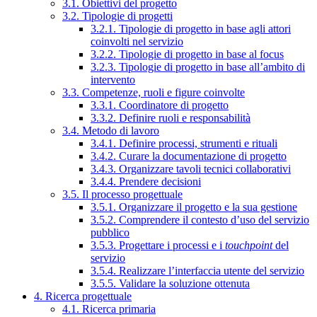
3.1. Obiettivi del progetto
3.2. Tipologie di progetti
3.2.1. Tipologie di progetto in base agli attori
coinvolti nel servizio
3.2.2. Tipologie di progetto in base al focus
3.2.3. Tipologie di progetto in base all’ambito di
intervento
3.3. Competenze, ruoli e figure coinvolte
3.3.1. Coordinatore di progetto
3.3.2. Definire ruoli e responsabilità
3.4. Metodo di lavoro
3.4.1. Definire processi, strumenti e rituali
3.4.2. Curare la documentazione di progetto
3.4.3. Organizzare tavoli tecnici collaborativi
3.4.4. Prendere decisioni
3.5. Il processo progettuale
3.5.1. Organizzare il progetto e la sua gestione
3.5.2. Comprendere il contesto d’uso del servizio
pubblico
3.5.3. Progettare i processi e i
touchpoint
del
servizio
3.5.4. Realizzare l’interfaccia utente del servizio
3.5.5. Validare la soluzione ottenuta
4. Ricerca progettuale
4.1. Ricerca primaria