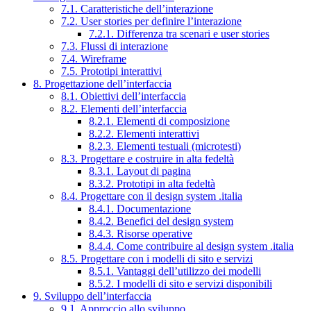
7.1. Caratteristiche dell’interazione
7.2. User stories per definire l’interazione
7.2.1. Differenza tra scenari e user stories
7.3. Flussi di interazione
7.4. Wireframe
7.5. Prototipi interattivi
8. Progettazione dell’interfaccia
8.1. Obiettivi dell’interfaccia
8.2. Elementi dell’interfaccia
8.2.1. Elementi di composizione
8.2.2. Elementi interattivi
8.2.3. Elementi testuali (microtesti)
8.3. Progettare e costruire in alta fedeltà
8.3.1. Layout di pagina
8.3.2. Prototipi in alta fedeltà
8.4. Progettare con il design system .italia
8.4.1. Documentazione
8.4.2. Benefici del design system
8.4.3. Risorse operative
8.4.4. Come contribuire al design system .italia
8.5. Progettare con i modelli di sito e servizi
8.5.1. Vantaggi dell’utilizzo dei modelli
8.5.2. I modelli di sito e servizi disponibili
9. Sviluppo dell’interfaccia
9.1. Approccio allo sviluppo