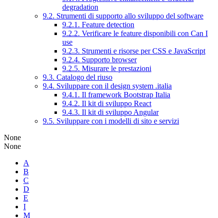
degradation
9.2. Strumenti di supporto allo sviluppo del software
9.2.1. Feature detection
9.2.2. Verificare le feature disponibili con Can I
use
9.2.3. Strumenti e risorse per CSS e JavaScript
9.2.4. Supporto browser
9.2.5. Misurare le prestazioni
9.3. Catalogo del riuso
9.4. Sviluppare con il design system .italia
9.4.1. Il framework Bootstrap Italia
9.4.2. Il kit di sviluppo React
9.4.3. Il kit di sviluppo Angular
9.5. Sviluppare con i modelli di sito e servizi
None
None
A
B
C
D
E
I
M