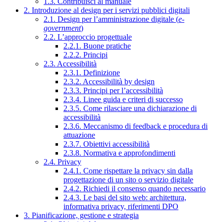
1.3. Contribuisci al manuale
2. Introduzione al design per i servizi pubblici digitali
2.1. Design per l’amministrazione digitale (
e-
government
)
2.2. L’approccio progettuale
2.2.1. Buone pratiche
2.2.2. Principi
2.3. Accessibilità
2.3.1. Definizione
2.3.2. Accessibilità by design
2.3.3. Principi per l’accessibilità
2.3.4. Linee guida e criteri di successo
2.3.5. Come rilasciare una dichiarazione di
accessibilità
2.3.6. Meccanismo di feedback e procedura di
attuazione
2.3.7. Obiettivi accessibilità
2.3.8. Normativa e approfondimenti
2.4. Privacy
2.4.1. Come rispettare la privacy sin dalla
progettazione di un sito o servizio digitale
2.4.2. Richiedi il consenso quando necessario
2.4.3. Le basi del sito web: architettura,
informativa privacy, riferimenti DPO
3. Pianificazione, gestione e strategia