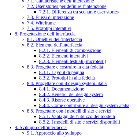
7.1. Caratteristiche dell’interazione
7.2. User stories per definire l’interazione
7.2.1. Differenza tra scenari e user stories
7.3. Flussi di interazione
7.4. Wireframe
7.5. Prototipi interattivi
8. Progettazione dell’interfaccia
8.1. Obiettivi dell’interfaccia
8.2. Elementi dell’interfaccia
8.2.1. Elementi di composizione
8.2.2. Elementi interattivi
8.2.3. Elementi testuali (microtesti)
8.3. Progettare e costruire in alta fedeltà
8.3.1. Layout di pagina
8.3.2. Prototipi in alta fedeltà
8.4. Progettare con il design system .italia
8.4.1. Documentazione
8.4.2. Benefici del design system
8.4.3. Risorse operative
8.4.4. Come contribuire al design system .italia
8.5. Progettare con i modelli di sito e servizi
8.5.1. Vantaggi dell’utilizzo dei modelli
8.5.2. I modelli di sito e servizi disponibili
9. Sviluppo dell’interfaccia
9.1. Approccio allo sviluppo