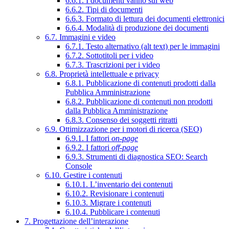
6.6.1. I documenti vanno sul web
6.6.2. Tipi di documenti
6.6.3. Formato di lettura dei documenti elettronici
6.6.4. Modalità di produzione dei documenti
6.7. Immagini e video
6.7.1. Testo alternativo (alt text) per le immagini
6.7.2. Sottotitoli per i video
6.7.3. Trascrizioni per i video
6.8. Proprietà intellettuale e privacy
6.8.1. Pubblicazione di contenuti prodotti dalla
Pubblica Amministrazione
6.8.2. Pubblicazione di contenuti non prodotti
dalla Pubblica Amministrazione
6.8.3. Consenso dei soggetti ritratti
6.9. Ottimizzazione per i motori di ricerca (SEO)
6.9.1. I fattori
on-page
6.9.2. I fattori
off-page
6.9.3. Strumenti di diagnostica SEO: Search
Console
6.10. Gestire i contenuti
6.10.1. L’inventario dei contenuti
6.10.2. Revisionare i contenuti
6.10.3. Migrare i contenuti
6.10.4. Pubblicare i contenuti
7. Progettazione dell’interazione