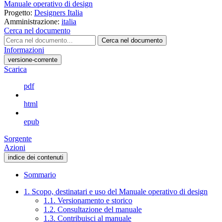
Manuale operativo di design
Progetto:
Designers Italia
Amministrazione:
italia
Cerca nel documento
Cerca nel documento
Informazioni
versione-corrente
Scarica
pdf
html
epub
Sorgente
Azioni
indice dei contenuti
Sommario
1. Scopo, destinatari e uso del Manuale operativo di design
1.1. Versionamento e storico
1.2. Consultazione del manuale
1.3. Contribuisci al manuale