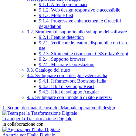
9.1.1. Attività preliminari
9.1.2. Web design responsivo e accessibile
9.1.3. Mobile first
9.1.4. Progressive enhancement e Graceful
degradation
9.2. Strumenti di supporto allo sviluppo del software
9.2.1. Feature detection
9.2.2. Verificare le feature disponibili con Can I
use
9.2.3. Strumenti e risorse per CSS e JavaScript
9.2.4. Supporto browser
9.2.5. Misurare le prestazioni
9.3. Catalogo del riuso
9.4. Sviluppare con il design system .italia
9.4.1. Il framework Bootstrap Italia
9.4.2. Il kit di sviluppo React
9.4.3. Il kit di sviluppo Angular
9.5. Sviluppare con i modelli di sito e servizi
1. Scopo, destinatari e uso del Manuale operativo di design
Team per la Trasformazione Digitale
in collaborazione con
Agenzia per l'Italia Digitale