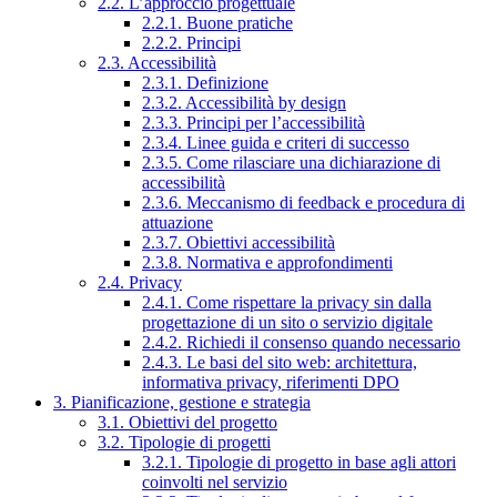
2.2. L’approccio progettuale
2.2.1. Buone pratiche
2.2.2. Principi
2.3. Accessibilità
2.3.1. Definizione
2.3.2. Accessibilità by design
2.3.3. Principi per l’accessibilità
2.3.4. Linee guida e criteri di successo
2.3.5. Come rilasciare una dichiarazione di
accessibilità
2.3.6. Meccanismo di feedback e procedura di
attuazione
2.3.7. Obiettivi accessibilità
2.3.8. Normativa e approfondimenti
2.4. Privacy
2.4.1. Come rispettare la privacy sin dalla
progettazione di un sito o servizio digitale
2.4.2. Richiedi il consenso quando necessario
2.4.3. Le basi del sito web: architettura,
informativa privacy, riferimenti DPO
3. Pianificazione, gestione e strategia
3.1. Obiettivi del progetto
3.2. Tipologie di progetti
3.2.1. Tipologie di progetto in base agli attori
coinvolti nel servizio