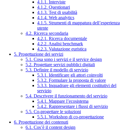
4.1.1. Interviste
4.1.2. Questionari
4.1.3. Test di usabilità
4.1.4. Web analytics
4.1.5. Strumenti di mappatura dell’esperienza
utente
4.2. Ricerca secondaria
4.2.1. Ricerca documentale
4.2.2. Analisi benchmark
4.2.3. Valutazione euristica
5. Progettazione dei servizi
5.1. Cosa sono i servizi e il service design
5.2. Progettare servizi pubblici digitali
5.3. Definire il modello di servizio
5.3.1. Identificare gli attori coinvolti
5.3.2. Formulare la proposta di valore
5.3.3. Inquadrare gli elementi costitutivi del
servizio
5.4. Descrivere il funzionamento del servizio
5.4.1. Mappare l’ecosistema
5.4.2. Rappresentare i flussi di servizio
5.5. Co-progettare le soluzioni
5.5.1. Workshop di co-progettazione
6. Progettazione dei contenuti
6.1. Cos’è il content design