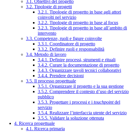
3.1. Obiettivi del progetto
3.2. Tipologie di progetti
3.2.1. Tipologie di progetto in base agli attori
coinvolti nel servizio
3.2.2. Tipologie di progetto in base al focus
3.2.3. Tipologie di progetto in base all’ambito di
intervento
3.3. Competenze, ruoli e figure coinvolte
3.3.1. Coordinatore di progetto
3.3.2. Definire ruoli e responsabilità
3.4. Metodo di lavoro
3.4.1. Definire processi, strumenti e rituali
3.4.2. Curare la documentazione di progetto
3.4.3. Organizzare tavoli tecnici collaborativi
3.4.4. Prendere decisioni
3.5. Il processo progettuale
3.5.1. Organizzare il progetto e la sua gestione
3.5.2. Comprendere il contesto d’uso del servizio
pubblico
3.5.3. Progettare i processi e i
touchpoint
del
servizio
3.5.4. Realizzare l’interfaccia utente del servizio
3.5.5. Validare la soluzione ottenuta
4. Ricerca progettuale
4.1. Ricerca primaria