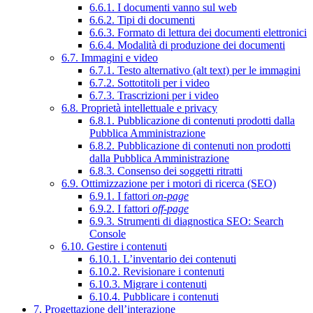
6.6.1. I documenti vanno sul web
6.6.2. Tipi di documenti
6.6.3. Formato di lettura dei documenti elettronici
6.6.4. Modalità di produzione dei documenti
6.7. Immagini e video
6.7.1. Testo alternativo (alt text) per le immagini
6.7.2. Sottotitoli per i video
6.7.3. Trascrizioni per i video
6.8. Proprietà intellettuale e privacy
6.8.1. Pubblicazione di contenuti prodotti dalla
Pubblica Amministrazione
6.8.2. Pubblicazione di contenuti non prodotti
dalla Pubblica Amministrazione
6.8.3. Consenso dei soggetti ritratti
6.9. Ottimizzazione per i motori di ricerca (SEO)
6.9.1. I fattori
on-page
6.9.2. I fattori
off-page
6.9.3. Strumenti di diagnostica SEO: Search
Console
6.10. Gestire i contenuti
6.10.1. L’inventario dei contenuti
6.10.2. Revisionare i contenuti
6.10.3. Migrare i contenuti
6.10.4. Pubblicare i contenuti
7. Progettazione dell’interazione