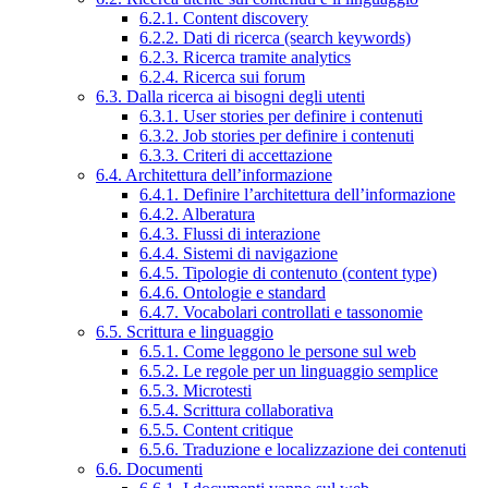
6.2.1. Content discovery
6.2.2. Dati di ricerca (search keywords)
6.2.3. Ricerca tramite analytics
6.2.4. Ricerca sui forum
6.3. Dalla ricerca ai bisogni degli utenti
6.3.1. User stories per definire i contenuti
6.3.2. Job stories per definire i contenuti
6.3.3. Criteri di accettazione
6.4. Architettura dell’informazione
6.4.1. Definire l’architettura dell’informazione
6.4.2. Alberatura
6.4.3. Flussi di interazione
6.4.4. Sistemi di navigazione
6.4.5. Tipologie di contenuto (content type)
6.4.6. Ontologie e standard
6.4.7. Vocabolari controllati e tassonomie
6.5. Scrittura e linguaggio
6.5.1. Come leggono le persone sul web
6.5.2. Le regole per un linguaggio semplice
6.5.3. Microtesti
6.5.4. Scrittura collaborativa
6.5.5. Content critique
6.5.6. Traduzione e localizzazione dei contenuti
6.6. Documenti