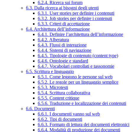
6.2.4. Ricerca sui forum
6.3. Dalla ricerca ai bisogni degli utenti
6.3.1. User stories per definire i contenuti
6.3.2. Job stories per definire i contenuti
6.3.3. Criteri di accettazione
6.4. Architettura dell’informazione
6.4.1. Definire l’architettura dell’informazione
6.4.2. Alberatura
6.4.3. Flussi di interazione
6.4.4. Sistemi di navigazione
6.4.5. Tipologie di contenuto (content type)
6.4.6. Ontologie e standard
6.4.7. Vocabolari controllati e tassonomie
6.5. Scrittura e linguaggio
6.5.1. Come leggono le persone sul web
6.5.2. Le regole per un linguaggio semplice
6.5.3. Microtesti
6.5.4. Scrittura collaborativa
6.5.5. Content critique
6.5.6. Traduzione e localizzazione dei contenuti
6.6. Documenti
6.6.1. I documenti vanno sul web
6.6.2. Tipi di documenti
6.6.3. Formato di lettura dei documenti elettronici
6.6.4. Modalità di produzione dei documenti