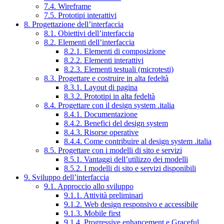
7.4. Wireframe
7.5. Prototipi interattivi
8. Progettazione dell’interfaccia
8.1. Obiettivi dell’interfaccia
8.2. Elementi dell’interfaccia
8.2.1. Elementi di composizione
8.2.2. Elementi interattivi
8.2.3. Elementi testuali (microtesti)
8.3. Progettare e costruire in alta fedeltà
8.3.1. Layout di pagina
8.3.2. Prototipi in alta fedeltà
8.4. Progettare con il design system .italia
8.4.1. Documentazione
8.4.2. Benefici del design system
8.4.3. Risorse operative
8.4.4. Come contribuire al design system .italia
8.5. Progettare con i modelli di sito e servizi
8.5.1. Vantaggi dell’utilizzo dei modelli
8.5.2. I modelli di sito e servizi disponibili
9. Sviluppo dell’interfaccia
9.1. Approccio allo sviluppo
9.1.1. Attività preliminari
9.1.2. Web design responsivo e accessibile
9.1.3. Mobile first
9.1.4. Progressive enhancement e Graceful