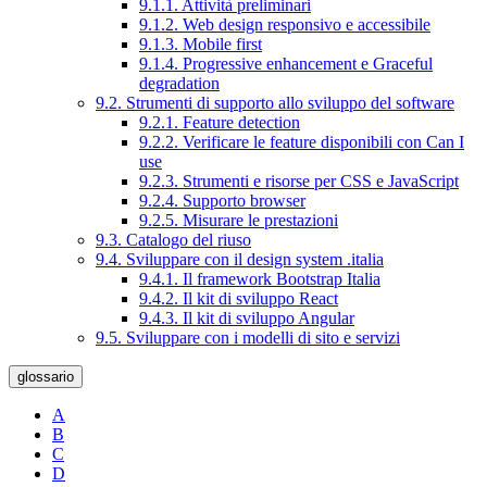
9.1.1. Attività preliminari
9.1.2. Web design responsivo e accessibile
9.1.3. Mobile first
9.1.4. Progressive enhancement e Graceful
degradation
9.2. Strumenti di supporto allo sviluppo del software
9.2.1. Feature detection
9.2.2. Verificare le feature disponibili con Can I
use
9.2.3. Strumenti e risorse per CSS e JavaScript
9.2.4. Supporto browser
9.2.5. Misurare le prestazioni
9.3. Catalogo del riuso
9.4. Sviluppare con il design system .italia
9.4.1. Il framework Bootstrap Italia
9.4.2. Il kit di sviluppo React
9.4.3. Il kit di sviluppo Angular
9.5. Sviluppare con i modelli di sito e servizi
glossario
A
B
C
D