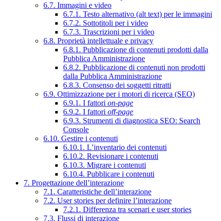
6.7. Immagini e video
6.7.1. Testo alternativo (alt text) per le immagini
6.7.2. Sottotitoli per i video
6.7.3. Trascrizioni per i video
6.8. Proprietà intellettuale e privacy
6.8.1. Pubblicazione di contenuti prodotti dalla
Pubblica Amministrazione
6.8.2. Pubblicazione di contenuti non prodotti
dalla Pubblica Amministrazione
6.8.3. Consenso dei soggetti ritratti
6.9. Ottimizzazione per i motori di ricerca (SEO)
6.9.1. I fattori
on-page
6.9.2. I fattori
off-page
6.9.3. Strumenti di diagnostica SEO: Search
Console
6.10. Gestire i contenuti
6.10.1. L’inventario dei contenuti
6.10.2. Revisionare i contenuti
6.10.3. Migrare i contenuti
6.10.4. Pubblicare i contenuti
7. Progettazione dell’interazione
7.1. Caratteristiche dell’interazione
7.2. User stories per definire l’interazione
7.2.1. Differenza tra scenari e user stories
7.3. Flussi di interazione