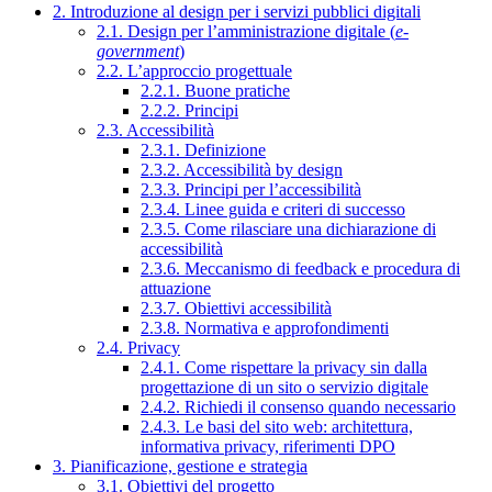
2. Introduzione al design per i servizi pubblici digitali
2.1. Design per l’amministrazione digitale (
e-
government
)
2.2. L’approccio progettuale
2.2.1. Buone pratiche
2.2.2. Principi
2.3. Accessibilità
2.3.1. Definizione
2.3.2. Accessibilità by design
2.3.3. Principi per l’accessibilità
2.3.4. Linee guida e criteri di successo
2.3.5. Come rilasciare una dichiarazione di
accessibilità
2.3.6. Meccanismo di feedback e procedura di
attuazione
2.3.7. Obiettivi accessibilità
2.3.8. Normativa e approfondimenti
2.4. Privacy
2.4.1. Come rispettare la privacy sin dalla
progettazione di un sito o servizio digitale
2.4.2. Richiedi il consenso quando necessario
2.4.3. Le basi del sito web: architettura,
informativa privacy, riferimenti DPO
3. Pianificazione, gestione e strategia
3.1. Obiettivi del progetto