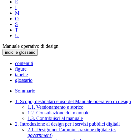
E
I
M
O
S
T
U
Manuale operativo di design
indici e glossario
contenuti
figure
tabelle
glossario
Sommario
1. Scopo, destinatari e uso del Manuale operativo di design
1.1. Versionamento e storico
1.2. Consultazione del manuale
1.3. Contribuisci al manuale
2. Introduzione al design per i servizi pubblici digitali
2.1. Design per l’amministrazione digitale (
e-
government
)