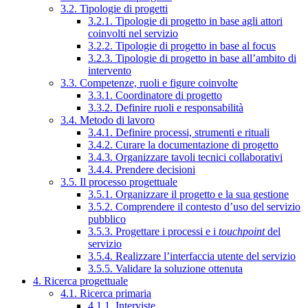
3.2. Tipologie di progetti
3.2.1. Tipologie di progetto in base agli attori
coinvolti nel servizio
3.2.2. Tipologie di progetto in base al focus
3.2.3. Tipologie di progetto in base all’ambito di
intervento
3.3. Competenze, ruoli e figure coinvolte
3.3.1. Coordinatore di progetto
3.3.2. Definire ruoli e responsabilità
3.4. Metodo di lavoro
3.4.1. Definire processi, strumenti e rituali
3.4.2. Curare la documentazione di progetto
3.4.3. Organizzare tavoli tecnici collaborativi
3.4.4. Prendere decisioni
3.5. Il processo progettuale
3.5.1. Organizzare il progetto e la sua gestione
3.5.2. Comprendere il contesto d’uso del servizio
pubblico
3.5.3. Progettare i processi e i
touchpoint
del
servizio
3.5.4. Realizzare l’interfaccia utente del servizio
3.5.5. Validare la soluzione ottenuta
4. Ricerca progettuale
4.1. Ricerca primaria
4.1.1. Interviste