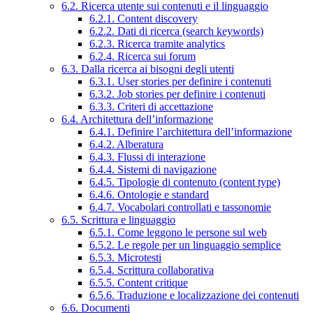
6.2. Ricerca utente sui contenuti e il linguaggio
6.2.1. Content discovery
6.2.2. Dati di ricerca (search keywords)
6.2.3. Ricerca tramite analytics
6.2.4. Ricerca sui forum
6.3. Dalla ricerca ai bisogni degli utenti
6.3.1. User stories per definire i contenuti
6.3.2. Job stories per definire i contenuti
6.3.3. Criteri di accettazione
6.4. Architettura dell’informazione
6.4.1. Definire l’architettura dell’informazione
6.4.2. Alberatura
6.4.3. Flussi di interazione
6.4.4. Sistemi di navigazione
6.4.5. Tipologie di contenuto (content type)
6.4.6. Ontologie e standard
6.4.7. Vocabolari controllati e tassonomie
6.5. Scrittura e linguaggio
6.5.1. Come leggono le persone sul web
6.5.2. Le regole per un linguaggio semplice
6.5.3. Microtesti
6.5.4. Scrittura collaborativa
6.5.5. Content critique
6.5.6. Traduzione e localizzazione dei contenuti
6.6. Documenti