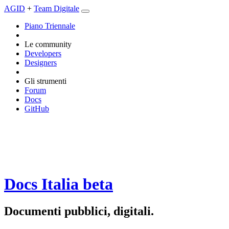
AGID
+
Team Digitale
Piano Triennale
Le community
Developers
Designers
Gli strumenti
Forum
Docs
GitHub
Docs Italia
beta
Documenti pubblici, digitali.