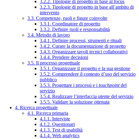
3.2.2. Tipologie di progetto in base al focus
3.2.3. Tipologie di progetto in base all’ambito di
intervento
3.3. Competenze, ruoli e figure coinvolte
3.3.1. Coordinatore di progetto
3.3.2. Definire ruoli e responsabilità
3.4. Metodo di lavoro
3.4.1. Definire processi, strumenti e rituali
3.4.2. Curare la documentazione di progetto
3.4.3. Organizzare tavoli tecnici collaborativi
3.4.4. Prendere decisioni
3.5. Il processo progettuale
3.5.1. Organizzare il progetto e la sua gestione
3.5.2. Comprendere il contesto d’uso del servizio
pubblico
3.5.3. Progettare i processi e i
touchpoint
del
servizio
3.5.4. Realizzare l’interfaccia utente del servizio
3.5.5. Validare la soluzione ottenuta
4. Ricerca progettuale
4.1. Ricerca primaria
4.1.1. Interviste
4.1.2. Questionari
4.1.3. Test di usabilità
4.1.4. Web analytics