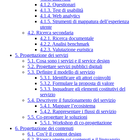
4.1.2. Questionari
4.1.3. Test di usabilità
4.1.4. Web analytics
4.1.5. Strumenti di mappatura dell’esperienza
utente
4.2. Ricerca secondaria
4.2.1. Ricerca documentale
4.2.2. Analisi benchmark
4.2.3. Valutazione euristica
5. Progettazione dei servizi
5.1. Cosa sono i servizi e il service design
5.2. Progettare servizi pubblici digitali
5.3. Definire il modello di servizio
5.3.1. Identificare gli attori coinvolti
5.3.2. Formulare la proposta di valore
5.3.3. Inquadrare gli elementi costitutivi del
servizio
5.4. Descrivere il funzionamento del servizio
5.4.1. Mappare l’ecosistema
5.4.2. Rappresentare i flussi di servizio
5.5. Co-progettare le soluzioni
5.5.1. Workshop di co-progettazione
6. Progettazione dei contenuti
6.1. Cos’è il content design
6.2. Ricerca utente sui contenuti e il linguaggio