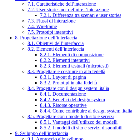
7.1. Caratteristiche dell’interazione
7.2. User stories per definire l’interazione
7.2.1. Differenza tra scenari e user stories
7.3. Flussi di interazione
7.4. Wireframe
7.5. Prototipi interattivi
8. Progettazione dell’interfaccia
8.1. Obiettivi dell’interfaccia
8.2. Elementi dell’interfaccia
8.2.1. Elementi di composizione
8.2.2. Elementi interattivi
8.2.3. Elementi testuali (microtesti)
8.3. Progettare e costruire in alta fedeltà
8.3.1. Layout di pagina
8.3.2. Prototipi in alta fedeltà
8.4. Progettare con il design system .italia
8.4.1. Documentazione
8.4.2. Benefici del design system
8.4.3. Risorse operative
8.4.4. Come contribuire al design system .italia
8.5. Progettare con i modelli di sito e servizi
8.5.1. Vantaggi dell’utilizzo dei modelli
8.5.2. I modelli di sito e servizi disponibili
9. Sviluppo dell’interfaccia
9.1. Approccio allo sviluppo