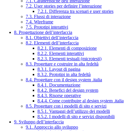
7.1. Caratteristiche dell’interazione
7.2. User stories per definire l’interazione
7.2.1. Differenza tra scenari e user stories
7.3. Flussi di interazione
7.4. Wireframe
7.5. Prototipi interattivi
8. Progettazione dell’interfaccia
8.1. Obiettivi dell’interfaccia
8.2. Elementi dell’interfaccia
8.2.1. Elementi di composizione
8.2.2. Elementi interattivi
8.2.3. Elementi testuali (microtesti)
8.3. Progettare e costruire in alta fedeltà
8.3.1. Layout di pagina
8.3.2. Prototipi in alta fedeltà
8.4. Progettare con il design system .italia
8.4.1. Documentazione
8.4.2. Benefici del design system
8.4.3. Risorse operative
8.4.4. Come contribuire al design system .italia
8.5. Progettare con i modelli di sito e servizi
8.5.1. Vantaggi dell’utilizzo dei modelli
8.5.2. I modelli di sito e servizi disponibili
9. Sviluppo dell’interfaccia
9.1. Approccio allo sviluppo