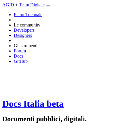
AGID
+
Team Digitale
Piano Triennale
Le community
Developers
Designers
Gli strumenti
Forum
Docs
GitHub
Docs Italia
beta
Documenti pubblici, digitali.