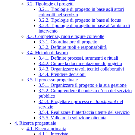
3.2. Tipologie di progetti
3.2.1. Tipologie di progetto in base agli attori
coinvolti nel servizio
3.2.2. Tipologie di progetto in base al focus
3.2.3. Tipologie di progetto in base all’ambito di
intervento
3.3. Competenze, ruoli e figure coinvolte
3.3.1. Coordinatore di progetto
3.3.2. Definire ruoli e responsabilità
3.4. Metodo di lavoro
3.4.1. Definire processi, strumenti e rituali
3.4.2. Curare la documentazione di progetto
3.4.3. Organizzare tavoli tecnici collaborativi
3.4.4. Prendere decisioni
3.5. Il processo progettuale
3.5.1. Organizzare il progetto e la sua gestione
3.5.2. Comprendere il contesto d’uso del servizio
pubblico
3.5.3. Progettare i processi e i
touchpoint
del
servizio
3.5.4. Realizzare l’interfaccia utente del servizio
3.5.5. Validare la soluzione ottenuta
4. Ricerca progettuale
4.1. Ricerca primaria
4.1.1. Interviste