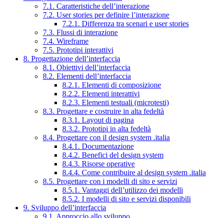
7.1. Caratteristiche dell’interazione
7.2. User stories per definire l’interazione
7.2.1. Differenza tra scenari e user stories
7.3. Flussi di interazione
7.4. Wireframe
7.5. Prototipi interattivi
8. Progettazione dell’interfaccia
8.1. Obiettivi dell’interfaccia
8.2. Elementi dell’interfaccia
8.2.1. Elementi di composizione
8.2.2. Elementi interattivi
8.2.3. Elementi testuali (microtesti)
8.3. Progettare e costruire in alta fedeltà
8.3.1. Layout di pagina
8.3.2. Prototipi in alta fedeltà
8.4. Progettare con il design system .italia
8.4.1. Documentazione
8.4.2. Benefici del design system
8.4.3. Risorse operative
8.4.4. Come contribuire al design system .italia
8.5. Progettare con i modelli di sito e servizi
8.5.1. Vantaggi dell’utilizzo dei modelli
8.5.2. I modelli di sito e servizi disponibili
9. Sviluppo dell’interfaccia
9.1. Approccio allo sviluppo