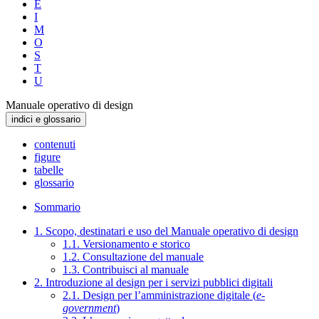
E
I
M
O
S
T
U
Manuale operativo di design
indici e glossario
contenuti
figure
tabelle
glossario
Sommario
1. Scopo, destinatari e uso del Manuale operativo di design
1.1. Versionamento e storico
1.2. Consultazione del manuale
1.3. Contribuisci al manuale
2. Introduzione al design per i servizi pubblici digitali
2.1. Design per l’amministrazione digitale (
e-
government
)