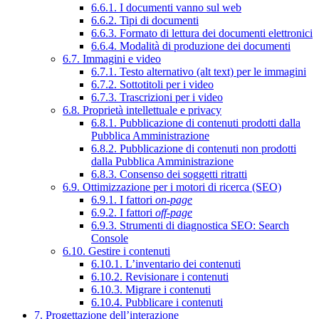
6.6.1. I documenti vanno sul web
6.6.2. Tipi di documenti
6.6.3. Formato di lettura dei documenti elettronici
6.6.4. Modalità di produzione dei documenti
6.7. Immagini e video
6.7.1. Testo alternativo (alt text) per le immagini
6.7.2. Sottotitoli per i video
6.7.3. Trascrizioni per i video
6.8. Proprietà intellettuale e privacy
6.8.1. Pubblicazione di contenuti prodotti dalla
Pubblica Amministrazione
6.8.2. Pubblicazione di contenuti non prodotti
dalla Pubblica Amministrazione
6.8.3. Consenso dei soggetti ritratti
6.9. Ottimizzazione per i motori di ricerca (SEO)
6.9.1. I fattori
on-page
6.9.2. I fattori
off-page
6.9.3. Strumenti di diagnostica SEO: Search
Console
6.10. Gestire i contenuti
6.10.1. L’inventario dei contenuti
6.10.2. Revisionare i contenuti
6.10.3. Migrare i contenuti
6.10.4. Pubblicare i contenuti
7. Progettazione dell’interazione