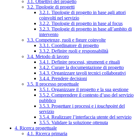
3.1. Obiettivi del progetto
3.2. Tipologie di progetti
3.2.1. Tipologie di progetto in base agli attori
coinvolti nel servizio
3.2.2. Tipologie di progetto in base al focus
3.2.3. Tipologie di progetto in base all’ambito di
intervento
3.3. Competenze, ruoli e figure coinvolte
3.3.1. Coordinatore di progetto
3.3.2. Definire ruoli e responsabilità
3.4. Metodo di lavoro
3.4.1. Definire processi, strumenti e rituali
3.4.2. Curare la documentazione di progetto
3.4.3. Organizzare tavoli tecnici collaborativi
3.4.4. Prendere decisioni
3.5. Il processo progettuale
3.5.1. Organizzare il progetto e la sua gestione
3.5.2. Comprendere il contesto d’uso del servizio
pubblico
3.5.3. Progettare i processi e i
touchpoint
del
servizio
3.5.4. Realizzare l’interfaccia utente del servizio
3.5.5. Validare la soluzione ottenuta
4. Ricerca progettuale
4.1. Ricerca primaria