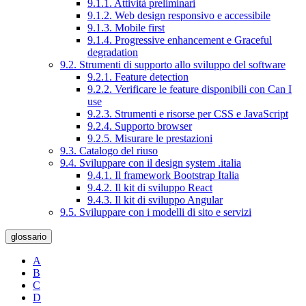
9.1.1. Attività preliminari
9.1.2. Web design responsivo e accessibile
9.1.3. Mobile first
9.1.4. Progressive enhancement e Graceful
degradation
9.2. Strumenti di supporto allo sviluppo del software
9.2.1. Feature detection
9.2.2. Verificare le feature disponibili con Can I
use
9.2.3. Strumenti e risorse per CSS e JavaScript
9.2.4. Supporto browser
9.2.5. Misurare le prestazioni
9.3. Catalogo del riuso
9.4. Sviluppare con il design system .italia
9.4.1. Il framework Bootstrap Italia
9.4.2. Il kit di sviluppo React
9.4.3. Il kit di sviluppo Angular
9.5. Sviluppare con i modelli di sito e servizi
glossario
A
B
C
D