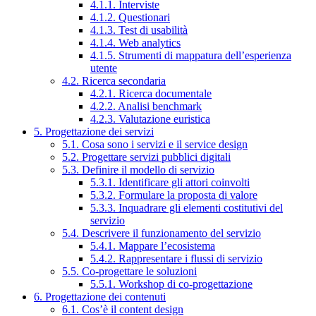
4.1.1. Interviste
4.1.2. Questionari
4.1.3. Test di usabilità
4.1.4. Web analytics
4.1.5. Strumenti di mappatura dell’esperienza
utente
4.2. Ricerca secondaria
4.2.1. Ricerca documentale
4.2.2. Analisi benchmark
4.2.3. Valutazione euristica
5. Progettazione dei servizi
5.1. Cosa sono i servizi e il service design
5.2. Progettare servizi pubblici digitali
5.3. Definire il modello di servizio
5.3.1. Identificare gli attori coinvolti
5.3.2. Formulare la proposta di valore
5.3.3. Inquadrare gli elementi costitutivi del
servizio
5.4. Descrivere il funzionamento del servizio
5.4.1. Mappare l’ecosistema
5.4.2. Rappresentare i flussi di servizio
5.5. Co-progettare le soluzioni
5.5.1. Workshop di co-progettazione
6. Progettazione dei contenuti
6.1. Cos’è il content design