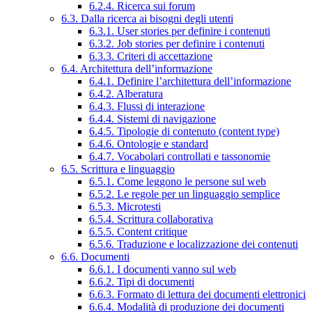
6.2.4. Ricerca sui forum
6.3. Dalla ricerca ai bisogni degli utenti
6.3.1. User stories per definire i contenuti
6.3.2. Job stories per definire i contenuti
6.3.3. Criteri di accettazione
6.4. Architettura dell’informazione
6.4.1. Definire l’architettura dell’informazione
6.4.2. Alberatura
6.4.3. Flussi di interazione
6.4.4. Sistemi di navigazione
6.4.5. Tipologie di contenuto (content type)
6.4.6. Ontologie e standard
6.4.7. Vocabolari controllati e tassonomie
6.5. Scrittura e linguaggio
6.5.1. Come leggono le persone sul web
6.5.2. Le regole per un linguaggio semplice
6.5.3. Microtesti
6.5.4. Scrittura collaborativa
6.5.5. Content critique
6.5.6. Traduzione e localizzazione dei contenuti
6.6. Documenti
6.6.1. I documenti vanno sul web
6.6.2. Tipi di documenti
6.6.3. Formato di lettura dei documenti elettronici
6.6.4. Modalità di produzione dei documenti