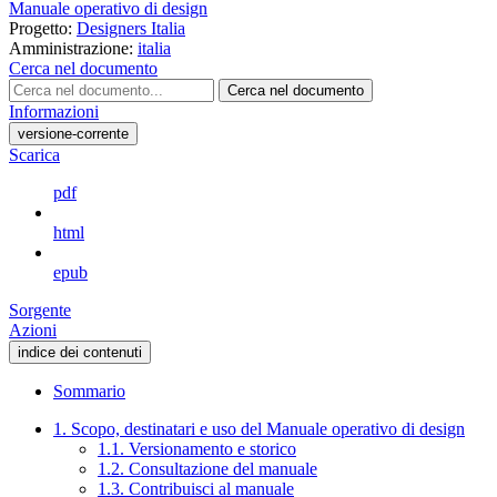
Manuale operativo di design
Progetto:
Designers Italia
Amministrazione:
italia
Cerca nel documento
Cerca nel documento
Informazioni
versione-corrente
Scarica
pdf
html
epub
Sorgente
Azioni
indice dei contenuti
Sommario
1. Scopo, destinatari e uso del Manuale operativo di design
1.1. Versionamento e storico
1.2. Consultazione del manuale
1.3. Contribuisci al manuale