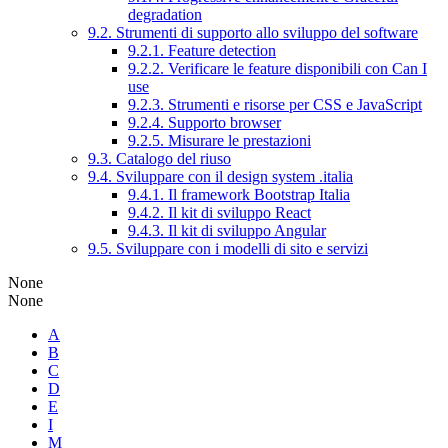
degradation
9.2. Strumenti di supporto allo sviluppo del software
9.2.1. Feature detection
9.2.2. Verificare le feature disponibili con Can I
use
9.2.3. Strumenti e risorse per CSS e JavaScript
9.2.4. Supporto browser
9.2.5. Misurare le prestazioni
9.3. Catalogo del riuso
9.4. Sviluppare con il design system .italia
9.4.1. Il framework Bootstrap Italia
9.4.2. Il kit di sviluppo React
9.4.3. Il kit di sviluppo Angular
9.5. Sviluppare con i modelli di sito e servizi
None
None
A
B
C
D
E
I
M