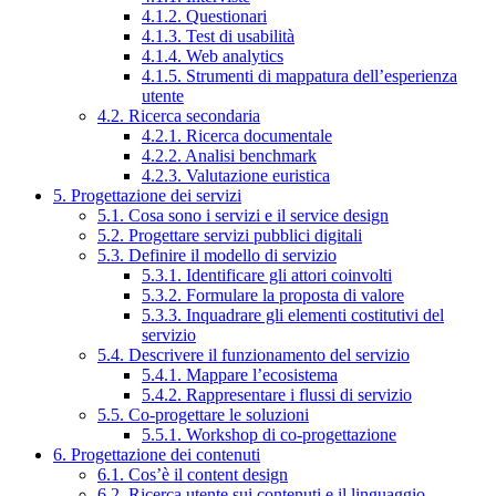
4.1.2. Questionari
4.1.3. Test di usabilità
4.1.4. Web analytics
4.1.5. Strumenti di mappatura dell’esperienza
utente
4.2. Ricerca secondaria
4.2.1. Ricerca documentale
4.2.2. Analisi benchmark
4.2.3. Valutazione euristica
5. Progettazione dei servizi
5.1. Cosa sono i servizi e il service design
5.2. Progettare servizi pubblici digitali
5.3. Definire il modello di servizio
5.3.1. Identificare gli attori coinvolti
5.3.2. Formulare la proposta di valore
5.3.3. Inquadrare gli elementi costitutivi del
servizio
5.4. Descrivere il funzionamento del servizio
5.4.1. Mappare l’ecosistema
5.4.2. Rappresentare i flussi di servizio
5.5. Co-progettare le soluzioni
5.5.1. Workshop di co-progettazione
6. Progettazione dei contenuti
6.1. Cos’è il content design
6.2. Ricerca utente sui contenuti e il linguaggio