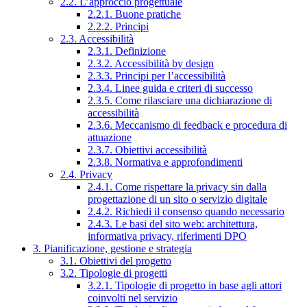
2.2. L’approccio progettuale
2.2.1. Buone pratiche
2.2.2. Principi
2.3. Accessibilità
2.3.1. Definizione
2.3.2. Accessibilità by design
2.3.3. Principi per l’accessibilità
2.3.4. Linee guida e criteri di successo
2.3.5. Come rilasciare una dichiarazione di
accessibilità
2.3.6. Meccanismo di feedback e procedura di
attuazione
2.3.7. Obiettivi accessibilità
2.3.8. Normativa e approfondimenti
2.4. Privacy
2.4.1. Come rispettare la privacy sin dalla
progettazione di un sito o servizio digitale
2.4.2. Richiedi il consenso quando necessario
2.4.3. Le basi del sito web: architettura,
informativa privacy, riferimenti DPO
3. Pianificazione, gestione e strategia
3.1. Obiettivi del progetto
3.2. Tipologie di progetti
3.2.1. Tipologie di progetto in base agli attori
coinvolti nel servizio