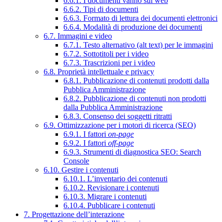
6.6.1. I documenti vanno sul web
6.6.2. Tipi di documenti
6.6.3. Formato di lettura dei documenti elettronici
6.6.4. Modalità di produzione dei documenti
6.7. Immagini e video
6.7.1. Testo alternativo (alt text) per le immagini
6.7.2. Sottotitoli per i video
6.7.3. Trascrizioni per i video
6.8. Proprietà intellettuale e privacy
6.8.1. Pubblicazione di contenuti prodotti dalla
Pubblica Amministrazione
6.8.2. Pubblicazione di contenuti non prodotti
dalla Pubblica Amministrazione
6.8.3. Consenso dei soggetti ritratti
6.9. Ottimizzazione per i motori di ricerca (SEO)
6.9.1. I fattori
on-page
6.9.2. I fattori
off-page
6.9.3. Strumenti di diagnostica SEO: Search
Console
6.10. Gestire i contenuti
6.10.1. L’inventario dei contenuti
6.10.2. Revisionare i contenuti
6.10.3. Migrare i contenuti
6.10.4. Pubblicare i contenuti
7. Progettazione dell’interazione