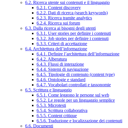
6.2. Ricerca utente sui contenuti e il linguaggio
6.2.1. Content discovery
6.2.2. Dati di ricerca (search keywords)
6.2.3. Ricerca tramite analytics
6.2.4. Ricerca sui forum
6.3. Dalla ricerca ai bisogni degli utenti
6.3.1. User stories per definire i contenuti
6.3.2. Job stories per definire i contenuti
6.3.3. Criteri di accettazione
6.4. Architettura dell’informazione
6.4.1. Definire l’architettura dell’informazione
6.4.2. Alberatura
6.4.3. Flussi di interazione
6.4.4. Sistemi di navigazione
6.4.5. Tipologie di contenuto (content type)
6.4.6. Ontologie e standard
6.4.7. Vocabolari controllati e tassonomie
6.5. Scrittura e linguaggio
6.5.1. Come leggono le persone sul web
6.5.2. Le regole per un linguaggio semplice
6.5.3. Microtesti
6.5.4. Scrittura collaborativa
6.5.5. Content critique
6.5.6. Traduzione e localizzazione dei contenuti
6.6. Documenti