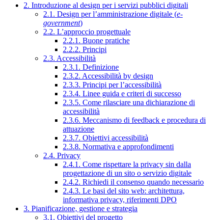
2. Introduzione al design per i servizi pubblici digitali
2.1. Design per l’amministrazione digitale (
e-
government
)
2.2. L’approccio progettuale
2.2.1. Buone pratiche
2.2.2. Principi
2.3. Accessibilità
2.3.1. Definizione
2.3.2. Accessibilità by design
2.3.3. Principi per l’accessibilità
2.3.4. Linee guida e criteri di successo
2.3.5. Come rilasciare una dichiarazione di
accessibilità
2.3.6. Meccanismo di feedback e procedura di
attuazione
2.3.7. Obiettivi accessibilità
2.3.8. Normativa e approfondimenti
2.4. Privacy
2.4.1. Come rispettare la privacy sin dalla
progettazione di un sito o servizio digitale
2.4.2. Richiedi il consenso quando necessario
2.4.3. Le basi del sito web: architettura,
informativa privacy, riferimenti DPO
3. Pianificazione, gestione e strategia
3.1. Obiettivi del progetto