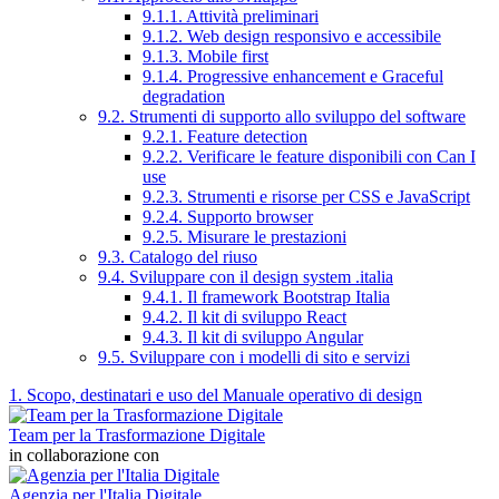
9.1.1. Attività preliminari
9.1.2. Web design responsivo e accessibile
9.1.3. Mobile first
9.1.4. Progressive enhancement e Graceful
degradation
9.2. Strumenti di supporto allo sviluppo del software
9.2.1. Feature detection
9.2.2. Verificare le feature disponibili con Can I
use
9.2.3. Strumenti e risorse per CSS e JavaScript
9.2.4. Supporto browser
9.2.5. Misurare le prestazioni
9.3. Catalogo del riuso
9.4. Sviluppare con il design system .italia
9.4.1. Il framework Bootstrap Italia
9.4.2. Il kit di sviluppo React
9.4.3. Il kit di sviluppo Angular
9.5. Sviluppare con i modelli di sito e servizi
1. Scopo, destinatari e uso del Manuale operativo di design
Team per la Trasformazione Digitale
in collaborazione con
Agenzia per l'Italia Digitale