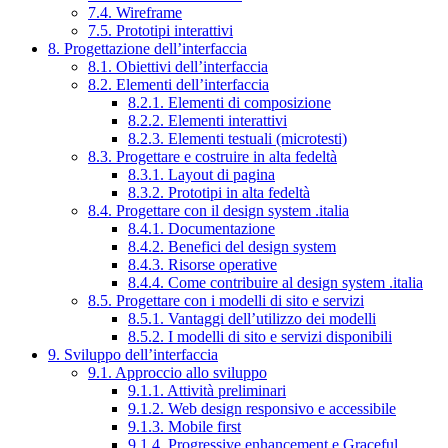
7.4. Wireframe
7.5. Prototipi interattivi
8. Progettazione dell’interfaccia
8.1. Obiettivi dell’interfaccia
8.2. Elementi dell’interfaccia
8.2.1. Elementi di composizione
8.2.2. Elementi interattivi
8.2.3. Elementi testuali (microtesti)
8.3. Progettare e costruire in alta fedeltà
8.3.1. Layout di pagina
8.3.2. Prototipi in alta fedeltà
8.4. Progettare con il design system .italia
8.4.1. Documentazione
8.4.2. Benefici del design system
8.4.3. Risorse operative
8.4.4. Come contribuire al design system .italia
8.5. Progettare con i modelli di sito e servizi
8.5.1. Vantaggi dell’utilizzo dei modelli
8.5.2. I modelli di sito e servizi disponibili
9. Sviluppo dell’interfaccia
9.1. Approccio allo sviluppo
9.1.1. Attività preliminari
9.1.2. Web design responsivo e accessibile
9.1.3. Mobile first
9.1.4. Progressive enhancement e Graceful