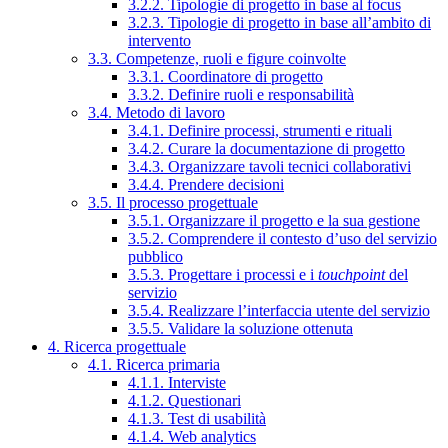
3.2.2. Tipologie di progetto in base al focus
3.2.3. Tipologie di progetto in base all’ambito di
intervento
3.3. Competenze, ruoli e figure coinvolte
3.3.1. Coordinatore di progetto
3.3.2. Definire ruoli e responsabilità
3.4. Metodo di lavoro
3.4.1. Definire processi, strumenti e rituali
3.4.2. Curare la documentazione di progetto
3.4.3. Organizzare tavoli tecnici collaborativi
3.4.4. Prendere decisioni
3.5. Il processo progettuale
3.5.1. Organizzare il progetto e la sua gestione
3.5.2. Comprendere il contesto d’uso del servizio
pubblico
3.5.3. Progettare i processi e i
touchpoint
del
servizio
3.5.4. Realizzare l’interfaccia utente del servizio
3.5.5. Validare la soluzione ottenuta
4. Ricerca progettuale
4.1. Ricerca primaria
4.1.1. Interviste
4.1.2. Questionari
4.1.3. Test di usabilità
4.1.4. Web analytics