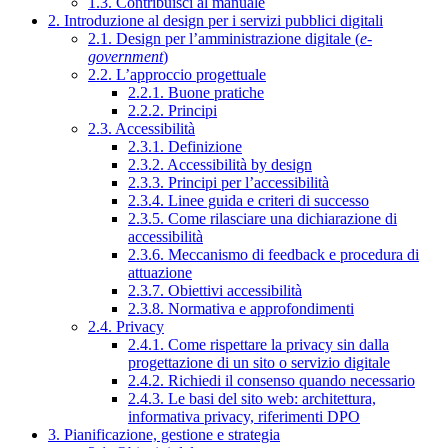
1.3. Contribuisci al manuale
2. Introduzione al design per i servizi pubblici digitali
2.1. Design per l’amministrazione digitale (
e-
government
)
2.2. L’approccio progettuale
2.2.1. Buone pratiche
2.2.2. Principi
2.3. Accessibilità
2.3.1. Definizione
2.3.2. Accessibilità by design
2.3.3. Principi per l’accessibilità
2.3.4. Linee guida e criteri di successo
2.3.5. Come rilasciare una dichiarazione di
accessibilità
2.3.6. Meccanismo di feedback e procedura di
attuazione
2.3.7. Obiettivi accessibilità
2.3.8. Normativa e approfondimenti
2.4. Privacy
2.4.1. Come rispettare la privacy sin dalla
progettazione di un sito o servizio digitale
2.4.2. Richiedi il consenso quando necessario
2.4.3. Le basi del sito web: architettura,
informativa privacy, riferimenti DPO
3. Pianificazione, gestione e strategia