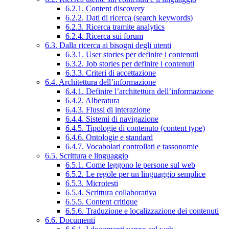
6.2.1. Content discovery
6.2.2. Dati di ricerca (search keywords)
6.2.3. Ricerca tramite analytics
6.2.4. Ricerca sui forum
6.3. Dalla ricerca ai bisogni degli utenti
6.3.1. User stories per definire i contenuti
6.3.2. Job stories per definire i contenuti
6.3.3. Criteri di accettazione
6.4. Architettura dell’informazione
6.4.1. Definire l’architettura dell’informazione
6.4.2. Alberatura
6.4.3. Flussi di interazione
6.4.4. Sistemi di navigazione
6.4.5. Tipologie di contenuto (content type)
6.4.6. Ontologie e standard
6.4.7. Vocabolari controllati e tassonomie
6.5. Scrittura e linguaggio
6.5.1. Come leggono le persone sul web
6.5.2. Le regole per un linguaggio semplice
6.5.3. Microtesti
6.5.4. Scrittura collaborativa
6.5.5. Content critique
6.5.6. Traduzione e localizzazione dei contenuti
6.6. Documenti