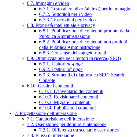
6.7. Immagini e video
6.7.1. Testo alternativo (alt text) per le immagini
6.7.2. Sottotitoli per i video
6.7.3. Trascrizioni per i video
6.8. Proprietà intellettuale e privacy
6.8.1. Pubblicazione di contenuti prodotti dalla
Pubblica Amministrazione
6.8.2. Pubblicazione di contenuti non prodotti
dalla Pubblica Amministrazione
6.8.3. Consenso dei soggetti ritratti
6.9. Ottimizzazione per i motori di ricerca (SEO)
6.9.1. I fattori
on-page
6.9.2. I fattori
off-page
6.9.3. Strumenti di diagnostica SEO: Search
Console
6.10. Gestire i contenuti
6.10.1. L’inventario dei contenuti
6.10.2. Revisionare i contenuti
6.10.3. Migrare i contenuti
6.10.4. Pubblicare i contenuti
7. Progettazione dell’interazione
7.1. Caratteristiche dell’interazione
7.2. User stories per definire l’interazione
7.2.1. Differenza tra scenari e user stories
7.3. Flussi di interazione