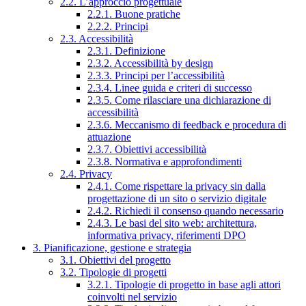
2.2. L’approccio progettuale
2.2.1. Buone pratiche
2.2.2. Principi
2.3. Accessibilità
2.3.1. Definizione
2.3.2. Accessibilità by design
2.3.3. Principi per l’accessibilità
2.3.4. Linee guida e criteri di successo
2.3.5. Come rilasciare una dichiarazione di
accessibilità
2.3.6. Meccanismo di feedback e procedura di
attuazione
2.3.7. Obiettivi accessibilità
2.3.8. Normativa e approfondimenti
2.4. Privacy
2.4.1. Come rispettare la privacy sin dalla
progettazione di un sito o servizio digitale
2.4.2. Richiedi il consenso quando necessario
2.4.3. Le basi del sito web: architettura,
informativa privacy, riferimenti DPO
3. Pianificazione, gestione e strategia
3.1. Obiettivi del progetto
3.2. Tipologie di progetti
3.2.1. Tipologie di progetto in base agli attori
coinvolti nel servizio