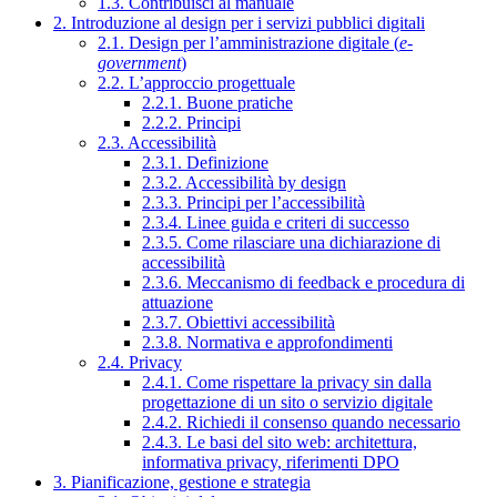
1.3. Contribuisci al manuale
2. Introduzione al design per i servizi pubblici digitali
2.1. Design per l’amministrazione digitale (
e-
government
)
2.2. L’approccio progettuale
2.2.1. Buone pratiche
2.2.2. Principi
2.3. Accessibilità
2.3.1. Definizione
2.3.2. Accessibilità by design
2.3.3. Principi per l’accessibilità
2.3.4. Linee guida e criteri di successo
2.3.5. Come rilasciare una dichiarazione di
accessibilità
2.3.6. Meccanismo di feedback e procedura di
attuazione
2.3.7. Obiettivi accessibilità
2.3.8. Normativa e approfondimenti
2.4. Privacy
2.4.1. Come rispettare la privacy sin dalla
progettazione di un sito o servizio digitale
2.4.2. Richiedi il consenso quando necessario
2.4.3. Le basi del sito web: architettura,
informativa privacy, riferimenti DPO
3. Pianificazione, gestione e strategia