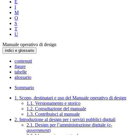
E
I
M
O
S
T
U
Manuale operativo di design
indici e glossario
contenuti
figure
tabelle
glossario
Sommario
1. Scopo, destinatari e uso del Manuale operativo di design
1.1. Versionamento e storico
1.2. Consultazione del manuale
1.3. Contribuisci al manuale
2. Introduzione al design per i servizi pubblici digitali
2.1. Design per l’amministrazione digitale (
e-
government
)