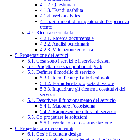
4.1.2. Questionari
4.1.3. Test di usabilità
4.1.4. Web analytics
4.1.5. Strumenti di mappatura dell’esperienza
utente
4.2. Ricerca secondaria
4.2.1. Ricerca documentale
4.2.2. Analisi benchmark
4.2.3. Valutazione euristica
5. Progettazione dei servizi
5.1. Cosa sono i servizi e il service design
5.2. Progettare servizi pubblici digitali
5.3. Definire il modello di servizio
5.3.1. Identificare gli attori coinvolti
5.3.2. Formulare la proposta di valore
5.3.3. Inquadrare gli elementi costitutivi del
servizio
5.4. Descrivere il funzionamento del servizio
5.4.1. Mappare l’ecosistema
5.4.2. Rappresentare i flussi di servizio
5.5. Co-progettare le soluzioni
5.5.1. Workshop di co-progettazione
6. Progettazione dei contenuti
6.1. Cos’è il content design
6.2. Ricerca utente sui contenuti e il linguaggio