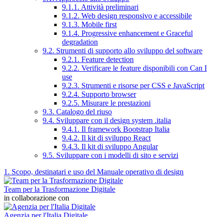
9.1.1. Attività preliminari
9.1.2. Web design responsivo e accessibile
9.1.3. Mobile first
9.1.4. Progressive enhancement e Graceful
degradation
9.2. Strumenti di supporto allo sviluppo del software
9.2.1. Feature detection
9.2.2. Verificare le feature disponibili con Can I
use
9.2.3. Strumenti e risorse per CSS e JavaScript
9.2.4. Supporto browser
9.2.5. Misurare le prestazioni
9.3. Catalogo del riuso
9.4. Sviluppare con il design system .italia
9.4.1. Il framework Bootstrap Italia
9.4.2. Il kit di sviluppo React
9.4.3. Il kit di sviluppo Angular
9.5. Sviluppare con i modelli di sito e servizi
1. Scopo, destinatari e uso del Manuale operativo di design
Team per la Trasformazione Digitale
in collaborazione con
Agenzia per l'Italia Digitale