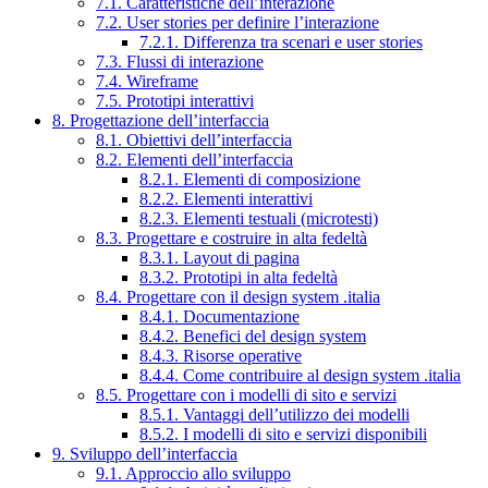
7.1. Caratteristiche dell’interazione
7.2. User stories per definire l’interazione
7.2.1. Differenza tra scenari e user stories
7.3. Flussi di interazione
7.4. Wireframe
7.5. Prototipi interattivi
8. Progettazione dell’interfaccia
8.1. Obiettivi dell’interfaccia
8.2. Elementi dell’interfaccia
8.2.1. Elementi di composizione
8.2.2. Elementi interattivi
8.2.3. Elementi testuali (microtesti)
8.3. Progettare e costruire in alta fedeltà
8.3.1. Layout di pagina
8.3.2. Prototipi in alta fedeltà
8.4. Progettare con il design system .italia
8.4.1. Documentazione
8.4.2. Benefici del design system
8.4.3. Risorse operative
8.4.4. Come contribuire al design system .italia
8.5. Progettare con i modelli di sito e servizi
8.5.1. Vantaggi dell’utilizzo dei modelli
8.5.2. I modelli di sito e servizi disponibili
9. Sviluppo dell’interfaccia
9.1. Approccio allo sviluppo