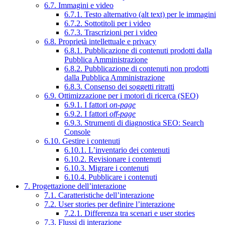
6.7. Immagini e video
6.7.1. Testo alternativo (alt text) per le immagini
6.7.2. Sottotitoli per i video
6.7.3. Trascrizioni per i video
6.8. Proprietà intellettuale e privacy
6.8.1. Pubblicazione di contenuti prodotti dalla
Pubblica Amministrazione
6.8.2. Pubblicazione di contenuti non prodotti
dalla Pubblica Amministrazione
6.8.3. Consenso dei soggetti ritratti
6.9. Ottimizzazione per i motori di ricerca (SEO)
6.9.1. I fattori
on-page
6.9.2. I fattori
off-page
6.9.3. Strumenti di diagnostica SEO: Search
Console
6.10. Gestire i contenuti
6.10.1. L’inventario dei contenuti
6.10.2. Revisionare i contenuti
6.10.3. Migrare i contenuti
6.10.4. Pubblicare i contenuti
7. Progettazione dell’interazione
7.1. Caratteristiche dell’interazione
7.2. User stories per definire l’interazione
7.2.1. Differenza tra scenari e user stories
7.3. Flussi di interazione