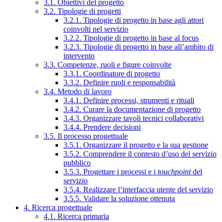
3.1. Obiettivi del progetto
3.2. Tipologie di progetti
3.2.1. Tipologie di progetto in base agli attori
coinvolti nel servizio
3.2.2. Tipologie di progetto in base al focus
3.2.3. Tipologie di progetto in base all’ambito di
intervento
3.3. Competenze, ruoli e figure coinvolte
3.3.1. Coordinatore di progetto
3.3.2. Definire ruoli e responsabilità
3.4. Metodo di lavoro
3.4.1. Definire processi, strumenti e rituali
3.4.2. Curare la documentazione di progetto
3.4.3. Organizzare tavoli tecnici collaborativi
3.4.4. Prendere decisioni
3.5. Il processo progettuale
3.5.1. Organizzare il progetto e la sua gestione
3.5.2. Comprendere il contesto d’uso del servizio
pubblico
3.5.3. Progettare i processi e i
touchpoint
del
servizio
3.5.4. Realizzare l’interfaccia utente del servizio
3.5.5. Validare la soluzione ottenuta
4. Ricerca progettuale
4.1. Ricerca primaria