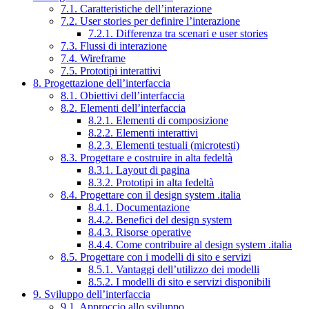
7.1. Caratteristiche dell’interazione
7.2. User stories per definire l’interazione
7.2.1. Differenza tra scenari e user stories
7.3. Flussi di interazione
7.4. Wireframe
7.5. Prototipi interattivi
8. Progettazione dell’interfaccia
8.1. Obiettivi dell’interfaccia
8.2. Elementi dell’interfaccia
8.2.1. Elementi di composizione
8.2.2. Elementi interattivi
8.2.3. Elementi testuali (microtesti)
8.3. Progettare e costruire in alta fedeltà
8.3.1. Layout di pagina
8.3.2. Prototipi in alta fedeltà
8.4. Progettare con il design system .italia
8.4.1. Documentazione
8.4.2. Benefici del design system
8.4.3. Risorse operative
8.4.4. Come contribuire al design system .italia
8.5. Progettare con i modelli di sito e servizi
8.5.1. Vantaggi dell’utilizzo dei modelli
8.5.2. I modelli di sito e servizi disponibili
9. Sviluppo dell’interfaccia
9.1. Approccio allo sviluppo