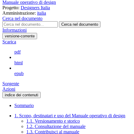
Manuale operativo di design
Progetto:
Designers Italia
Amministrazione:
italia
Cerca nel documento
Cerca nel documento
Informazioni
versione-corrente
Scarica
pdf
html
epub
Sorgente
Azioni
indice dei contenuti
Sommario
1. Scopo, destinatari e uso del Manuale operativo di design
1.1. Versionamento e storico
1.2. Consultazione del manuale
1.3. Contribuisci al manuale