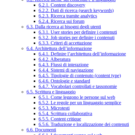
6.2.1. Content discovery
6.2.2. Dati di ricerca (search keywords)
6.2.3. Ricerca tramite analytics
6.2.4. Ricerca sui forum
6.3. Dalla ricerca ai bisogni degli utenti
6.3.1. User stories per definire i contenuti
6.3.2. Job stories per definire i contenuti
6.3.3. Criteri di accettazione
6.4. Architettura dell’informazione
6.4.1. Definire l’architettura dell’informazione
6.4.2. Alberatura
6.4.3. Flussi di interazione
6.4.4. Sistemi di navigazione
6.4.5. Tipologie di contenuto (content type)
6.4.6. Ontologie e standard
6.4.7. Vocabolari controllati e tassonomie
6.5. Scrittura e linguaggio
6.5.1. Come leggono le persone sul web
6.5.2. Le regole per un linguaggio semplice
6.5.3. Microtesti
6.5.4. Scrittura collaborativa
6.5.5. Content critique
6.5.6. Traduzione e localizzazione dei contenuti
6.6. Documenti