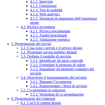
4.1.1. Interviste
4.1.2. Questionari
4.1.3. Test di usabilità
4.1.4. Web analytics
4.1.5. Strumenti di mappatura dell’esperienza
utente
4.2. Ricerca secondaria
4.2.1. Ricerca documentale
4.2.2. Analisi benchmark
4.2.3. Valutazione euristica
5. Progettazione dei servizi
5.1. Cosa sono i servizi e il service design
5.2. Progettare servizi pubblici digitali
5.3. Definire il modello di servizio
5.3.1. Identificare gli attori coinvolti
5.3.2. Formulare la proposta di valore
5.3.3. Inquadrare gli elementi costitutivi del
servizio
5.4. Descrivere il funzionamento del servizio
5.4.1. Mappare l’ecosistema
5.4.2. Rappresentare i flussi di servizio
5.5. Co-progettare le soluzioni
5.5.1. Workshop di co-progettazione
6. Progettazione dei contenuti
6.1. Cos’è il content design