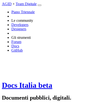
AGID
+
Team Digitale
Piano Triennale
Le community
Developers
Designers
Gli strumenti
Forum
Docs
GitHub
Docs Italia
beta
Documenti pubblici, digitali.