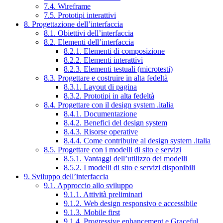
7.4. Wireframe
7.5. Prototipi interattivi
8. Progettazione dell’interfaccia
8.1. Obiettivi dell’interfaccia
8.2. Elementi dell’interfaccia
8.2.1. Elementi di composizione
8.2.2. Elementi interattivi
8.2.3. Elementi testuali (microtesti)
8.3. Progettare e costruire in alta fedeltà
8.3.1. Layout di pagina
8.3.2. Prototipi in alta fedeltà
8.4. Progettare con il design system .italia
8.4.1. Documentazione
8.4.2. Benefici del design system
8.4.3. Risorse operative
8.4.4. Come contribuire al design system .italia
8.5. Progettare con i modelli di sito e servizi
8.5.1. Vantaggi dell’utilizzo dei modelli
8.5.2. I modelli di sito e servizi disponibili
9. Sviluppo dell’interfaccia
9.1. Approccio allo sviluppo
9.1.1. Attività preliminari
9.1.2. Web design responsivo e accessibile
9.1.3. Mobile first
9.1.4. Progressive enhancement e Graceful