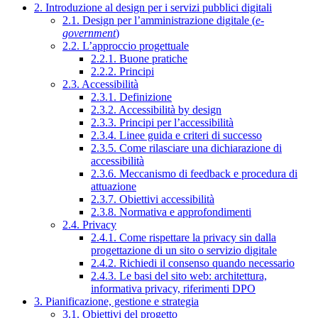
2. Introduzione al design per i servizi pubblici digitali
2.1. Design per l’amministrazione digitale (
e-
government
)
2.2. L’approccio progettuale
2.2.1. Buone pratiche
2.2.2. Principi
2.3. Accessibilità
2.3.1. Definizione
2.3.2. Accessibilità by design
2.3.3. Principi per l’accessibilità
2.3.4. Linee guida e criteri di successo
2.3.5. Come rilasciare una dichiarazione di
accessibilità
2.3.6. Meccanismo di feedback e procedura di
attuazione
2.3.7. Obiettivi accessibilità
2.3.8. Normativa e approfondimenti
2.4. Privacy
2.4.1. Come rispettare la privacy sin dalla
progettazione di un sito o servizio digitale
2.4.2. Richiedi il consenso quando necessario
2.4.3. Le basi del sito web: architettura,
informativa privacy, riferimenti DPO
3. Pianificazione, gestione e strategia
3.1. Obiettivi del progetto