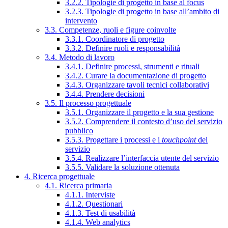
3.2.2. Tipologie di progetto in base al focus
3.2.3. Tipologie di progetto in base all’ambito di
intervento
3.3. Competenze, ruoli e figure coinvolte
3.3.1. Coordinatore di progetto
3.3.2. Definire ruoli e responsabilità
3.4. Metodo di lavoro
3.4.1. Definire processi, strumenti e rituali
3.4.2. Curare la documentazione di progetto
3.4.3. Organizzare tavoli tecnici collaborativi
3.4.4. Prendere decisioni
3.5. Il processo progettuale
3.5.1. Organizzare il progetto e la sua gestione
3.5.2. Comprendere il contesto d’uso del servizio
pubblico
3.5.3. Progettare i processi e i
touchpoint
del
servizio
3.5.4. Realizzare l’interfaccia utente del servizio
3.5.5. Validare la soluzione ottenuta
4. Ricerca progettuale
4.1. Ricerca primaria
4.1.1. Interviste
4.1.2. Questionari
4.1.3. Test di usabilità
4.1.4. Web analytics