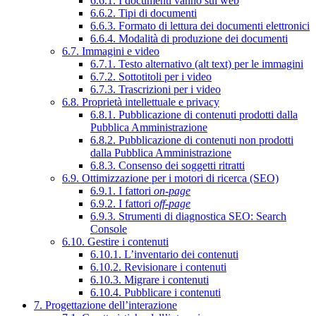
6.6.1. I documenti vanno sul web
6.6.2. Tipi di documenti
6.6.3. Formato di lettura dei documenti elettronici
6.6.4. Modalità di produzione dei documenti
6.7. Immagini e video
6.7.1. Testo alternativo (alt text) per le immagini
6.7.2. Sottotitoli per i video
6.7.3. Trascrizioni per i video
6.8. Proprietà intellettuale e privacy
6.8.1. Pubblicazione di contenuti prodotti dalla
Pubblica Amministrazione
6.8.2. Pubblicazione di contenuti non prodotti
dalla Pubblica Amministrazione
6.8.3. Consenso dei soggetti ritratti
6.9. Ottimizzazione per i motori di ricerca (SEO)
6.9.1. I fattori
on-page
6.9.2. I fattori
off-page
6.9.3. Strumenti di diagnostica SEO: Search
Console
6.10. Gestire i contenuti
6.10.1. L’inventario dei contenuti
6.10.2. Revisionare i contenuti
6.10.3. Migrare i contenuti
6.10.4. Pubblicare i contenuti
7. Progettazione dell’interazione