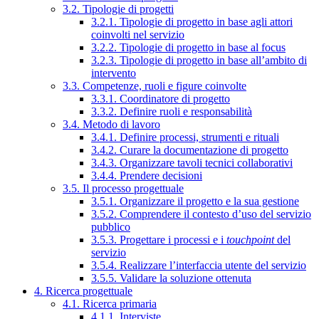
3.2. Tipologie di progetti
3.2.1. Tipologie di progetto in base agli attori
coinvolti nel servizio
3.2.2. Tipologie di progetto in base al focus
3.2.3. Tipologie di progetto in base all’ambito di
intervento
3.3. Competenze, ruoli e figure coinvolte
3.3.1. Coordinatore di progetto
3.3.2. Definire ruoli e responsabilità
3.4. Metodo di lavoro
3.4.1. Definire processi, strumenti e rituali
3.4.2. Curare la documentazione di progetto
3.4.3. Organizzare tavoli tecnici collaborativi
3.4.4. Prendere decisioni
3.5. Il processo progettuale
3.5.1. Organizzare il progetto e la sua gestione
3.5.2. Comprendere il contesto d’uso del servizio
pubblico
3.5.3. Progettare i processi e i
touchpoint
del
servizio
3.5.4. Realizzare l’interfaccia utente del servizio
3.5.5. Validare la soluzione ottenuta
4. Ricerca progettuale
4.1. Ricerca primaria
4.1.1. Interviste