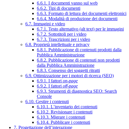
6.6.1. I documenti vanno sul web
6.6.2. Tipi di documenti
6.6.3. Formato di lettura dei documenti elettronici
6.6.4. Modalità di produzione dei documenti
6.7. Immagini e video
6.7.1. Testo alternativo (alt text) per le immagini
6.7.2. Sottotitoli per i video
6.7.3. Trascrizioni per i video
6.8. Proprietà intellettuale e privacy
6.8.1. Pubblicazione di contenuti prodotti dalla
Pubblica Amministrazione
6.8.2. Pubblicazione di contenuti non prodotti
dalla Pubblica Amministrazione
6.8.3. Consenso dei soggetti ritratti
6.9. Ottimizzazione per i motori di ricerca (SEO)
6.9.1. I fattori
on-page
6.9.2. I fattori
off-page
6.9.3. Strumenti di diagnostica SEO: Search
Console
6.10. Gestire i contenuti
6.10.1. L’inventario dei contenuti
6.10.2. Revisionare i contenuti
6.10.3. Migrare i contenuti
6.10.4. Pubblicare i contenuti
7. Progettazione dell’interazione