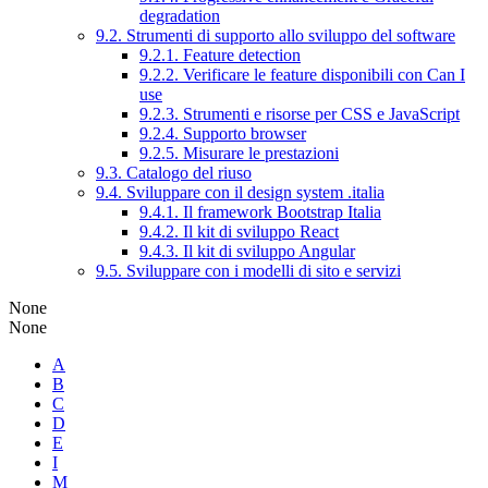
degradation
9.2. Strumenti di supporto allo sviluppo del software
9.2.1. Feature detection
9.2.2. Verificare le feature disponibili con Can I
use
9.2.3. Strumenti e risorse per CSS e JavaScript
9.2.4. Supporto browser
9.2.5. Misurare le prestazioni
9.3. Catalogo del riuso
9.4. Sviluppare con il design system .italia
9.4.1. Il framework Bootstrap Italia
9.4.2. Il kit di sviluppo React
9.4.3. Il kit di sviluppo Angular
9.5. Sviluppare con i modelli di sito e servizi
None
None
A
B
C
D
E
I
M