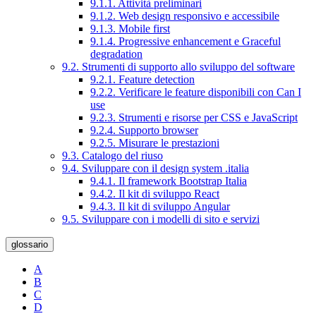
9.1.1. Attività preliminari
9.1.2. Web design responsivo e accessibile
9.1.3. Mobile first
9.1.4. Progressive enhancement e Graceful
degradation
9.2. Strumenti di supporto allo sviluppo del software
9.2.1. Feature detection
9.2.2. Verificare le feature disponibili con Can I
use
9.2.3. Strumenti e risorse per CSS e JavaScript
9.2.4. Supporto browser
9.2.5. Misurare le prestazioni
9.3. Catalogo del riuso
9.4. Sviluppare con il design system .italia
9.4.1. Il framework Bootstrap Italia
9.4.2. Il kit di sviluppo React
9.4.3. Il kit di sviluppo Angular
9.5. Sviluppare con i modelli di sito e servizi
glossario
A
B
C
D