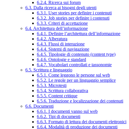
6.2.4. Ricerca sui forum
6.3. Dalla ricerca ai bisogni degli utenti
6.3.1. User stories per definire i contenuti
6.3.2. Job stories per definire i contenuti
6.3.3. Criteri di accettazione
6.4. Architettura dell’informazione
6.4.1. Definire l’architettura dell’informazione
6.4.2. Alberatura
6.4.3. Flussi di interazione
6.4.4. Sistemi di navigazione
6.4.5. Tipologie di contenuto (content type)
6.4.6. Ontologie e standard
6.4.7. Vocabolari controllati e tassonomie
6.5. Scrittura e linguaggio
6.5.1. Come leggono le persone sul web
6.5.2. Le regole per un linguaggio semplice
6.5.3. Microtesti
6.5.4. Scrittura collaborativa
6.5.5. Content critique
6.5.6. Traduzione e localizzazione dei contenuti
6.6. Documenti
6.6.1. I documenti vanno sul web
6.6.2. Tipi di documenti
6.6.3. Formato di lettura dei documenti elettronici
6.6.4. Modalità di produzione dei documenti