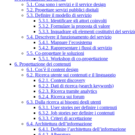
5.1. Cosa sono i servizi e il service design
5.2. Progettare servizi pubblici digitali
5.3. Definire il modello di servizio
5.3.1. Identificare gli attori coinvolti
5.3.2. Formulare la proposta di valore
5.3.3. Inquadrare gli elementi costitutivi del serviz
5.4. Descrivere il funzionamento del servizio
5.4.1. Mappare l’ecosistema
5.4.2. Rappresentare i flussi di servizio
5.5. Co-progettare le soluzioni
5.5.1. Workshop di co-progettazione
6. Progettazione dei contenuti
6.1. Cos’è il content design
6.2. Ricerca utente sui contenuti e il linguaggio
6.2.1. Content discovery
6.2.2. Dati di ricerca (search keywords)
6.2.3. Ricerca tramite analytics
6.2.4. Ricerca sui forum
6.3. Dalla ricerca ai bisogni degli utenti
6.3.1. User stories per definire i contenuti
6.3.2. Job stories per definire i contenuti
6.3.3. Criteri di accettazione
6.4. Architettura dell’informazione
6.4.1. Definire l’architettura dell’informazione
6.4.2. Alberatura