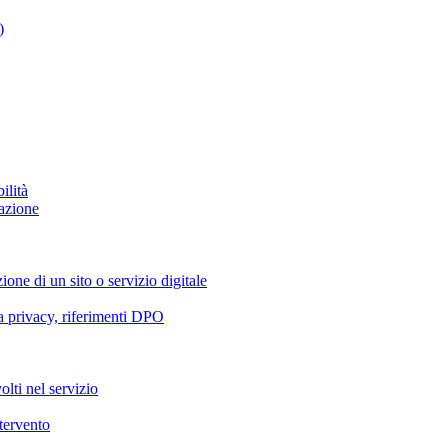
)
ilità
azione
ione di un sito o servizio digitale
va privacy, riferimenti DPO
olti nel servizio
ntervento