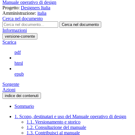
Manuale operativo di design
Progetto:
Designers Italia
Amministrazione:
italia
Cerca nel documento
Cerca nel documento
Informazioni
versione-corrente
Scarica
pdf
html
epub
Sorgente
Azioni
indice dei contenuti
Sommario
1. Scopo, destinatari e uso del Manuale operativo di design
1.1. Versionamento e storico
1.2. Consultazione del manuale
1.3. Contribuisci al manuale