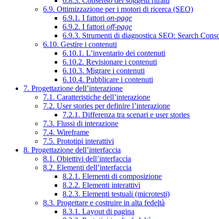
6.8.3. Consenso dei soggetti ritratti
6.9. Ottimizzazione per i motori di ricerca (SEO)
6.9.1. I fattori
on-page
6.9.2. I fattori
off-page
6.9.3. Strumenti di diagnostica SEO: Search Cons
6.10. Gestire i contenuti
6.10.1. L’inventario dei contenuti
6.10.2. Revisionare i contenuti
6.10.3. Migrare i contenuti
6.10.4. Pubblicare i contenuti
7. Progettazione dell’interazione
7.1. Caratteristiche dell’interazione
7.2. User stories per definire l’interazione
7.2.1. Differenza tra scenari e user stories
7.3. Flussi di interazione
7.4. Wireframe
7.5. Prototipi interattivi
8. Progettazione dell’interfaccia
8.1. Obiettivi dell’interfaccia
8.2. Elementi dell’interfaccia
8.2.1. Elementi di composizione
8.2.2. Elementi interattivi
8.2.3. Elementi testuali (microtesti)
8.3. Progettare e costruire in alta fedeltà
8.3.1. Layout di pagina