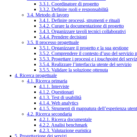
3.3.1. Coordinatore di progetto
3.3.2. Definire ruoli e responsabilità
3.4. Metodo di lavoro
3.4.1. Definire processi, strumenti e rituali
3.4.2. Curare la documentazione di progetto
3.4.3. Organizzare tavoli tecnici collaborativi
3.4.4. Prendere decisioni
3.5. Il processo progettuale
3.5.1. Organizzare il progetto e la sua gestione
3.5.2. Comprendere il contesto d’uso del servizio 
3.5.3. Progettare i processi e i
touchpoint
del servi
3.5.4. Realizzare l’interfaccia utente del servizio
3.5.5. Validare la soluzione ottenuta
4. Ricerca progettuale
4.1. Ricerca primaria
4.1.1. Interviste
4.1.2. Questionari
4.1.3. Test di usabilità
4.1.4. Web analytics
4.1.5. Strumenti di mappatura dell’esperienza uten
4.2. Ricerca secondaria
4.2.1. Ricerca documentale
4.2.2. Analisi benchmark
4.2.3. Valutazione euristica
5. Progettazione dei servizi