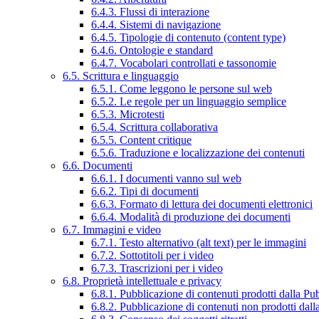
6.4.3. Flussi di interazione
6.4.4. Sistemi di navigazione
6.4.5. Tipologie di contenuto (content type)
6.4.6. Ontologie e standard
6.4.7. Vocabolari controllati e tassonomie
6.5. Scrittura e linguaggio
6.5.1. Come leggono le persone sul web
6.5.2. Le regole per un linguaggio semplice
6.5.3. Microtesti
6.5.4. Scrittura collaborativa
6.5.5. Content critique
6.5.6. Traduzione e localizzazione dei contenuti
6.6. Documenti
6.6.1. I documenti vanno sul web
6.6.2. Tipi di documenti
6.6.3. Formato di lettura dei documenti elettronici
6.6.4. Modalità di produzione dei documenti
6.7. Immagini e video
6.7.1. Testo alternativo (alt text) per le immagini
6.7.2. Sottotitoli per i video
6.7.3. Trascrizioni per i video
6.8. Proprietà intellettuale e privacy
6.8.1. Pubblicazione di contenuti prodotti dalla P
6.8.2. Pubblicazione di contenuti non prodotti dal