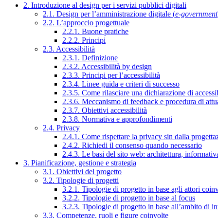
2. Introduzione al design per i servizi pubblici digitali
2.1. Design per l’amministrazione digitale (
e-government
2.2. L’approccio progettuale
2.2.1. Buone pratiche
2.2.2. Principi
2.3. Accessibilità
2.3.1. Definizione
2.3.2. Accessibilità by design
2.3.3. Principi per l’accessibilità
2.3.4. Linee guida e criteri di successo
2.3.5. Come rilasciare una dichiarazione di accessib
2.3.6. Meccanismo di feedback e procedura di attu
2.3.7. Obiettivi accessibilità
2.3.8. Normativa e approfondimenti
2.4. Privacy
2.4.1. Come rispettare la privacy sin dalla progettaz
2.4.2. Richiedi il consenso quando necessario
2.4.3. Le basi del sito web: architettura, informati
3. Pianificazione, gestione e strategia
3.1. Obiettivi del progetto
3.2. Tipologie di progetti
3.2.1. Tipologie di progetto in base agli attori coinv
3.2.2. Tipologie di progetto in base al focus
3.2.3. Tipologie di progetto in base all’ambito di i
3.3. Competenze, ruoli e figure coinvolte