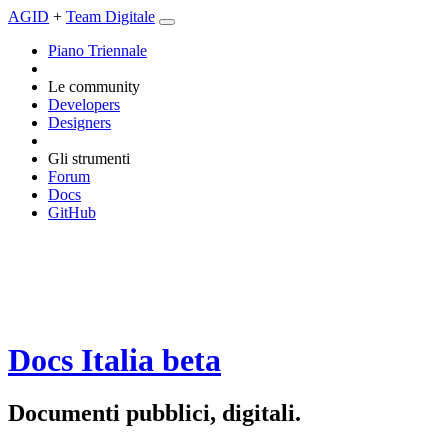
AGID
+
Team Digitale
Piano Triennale
Le community
Developers
Designers
Gli strumenti
Forum
Docs
GitHub
Docs Italia
beta
Documenti pubblici, digitali.