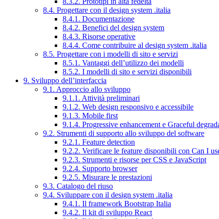
8.3.2. Prototipi in alta fedeltà
8.4. Progettare con il design system .italia
8.4.1. Documentazione
8.4.2. Benefici del design system
8.4.3. Risorse operative
8.4.4. Come contribuire al design system .italia
8.5. Progettare con i modelli di sito e servizi
8.5.1. Vantaggi dell’utilizzo dei modelli
8.5.2. I modelli di sito e servizi disponibili
9. Sviluppo dell’interfaccia
9.1. Approccio allo sviluppo
9.1.1. Attività preliminari
9.1.2. Web design responsivo e accessibile
9.1.3. Mobile first
9.1.4. Progressive enhancement e Graceful degrad
9.2. Strumenti di supporto allo sviluppo del software
9.2.1. Feature detection
9.2.2. Verificare le feature disponibili con Can I us
9.2.3. Strumenti e risorse per CSS e JavaScript
9.2.4. Supporto browser
9.2.5. Misurare le prestazioni
9.3. Catalogo del riuso
9.4. Sviluppare con il design system .italia
9.4.1. Il framework Bootstrap Italia
9.4.2. Il kit di sviluppo React