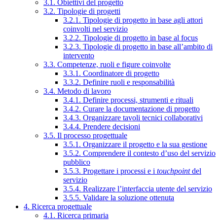
3.1. Obiettivi del progetto
3.2. Tipologie di progetti
3.2.1. Tipologie di progetto in base agli attori
coinvolti nel servizio
3.2.2. Tipologie di progetto in base al focus
3.2.3. Tipologie di progetto in base all’ambito di
intervento
3.3. Competenze, ruoli e figure coinvolte
3.3.1. Coordinatore di progetto
3.3.2. Definire ruoli e responsabilità
3.4. Metodo di lavoro
3.4.1. Definire processi, strumenti e rituali
3.4.2. Curare la documentazione di progetto
3.4.3. Organizzare tavoli tecnici collaborativi
3.4.4. Prendere decisioni
3.5. Il processo progettuale
3.5.1. Organizzare il progetto e la sua gestione
3.5.2. Comprendere il contesto d’uso del servizio
pubblico
3.5.3. Progettare i processi e i
touchpoint
del
servizio
3.5.4. Realizzare l’interfaccia utente del servizio
3.5.5. Validare la soluzione ottenuta
4. Ricerca progettuale
4.1. Ricerca primaria