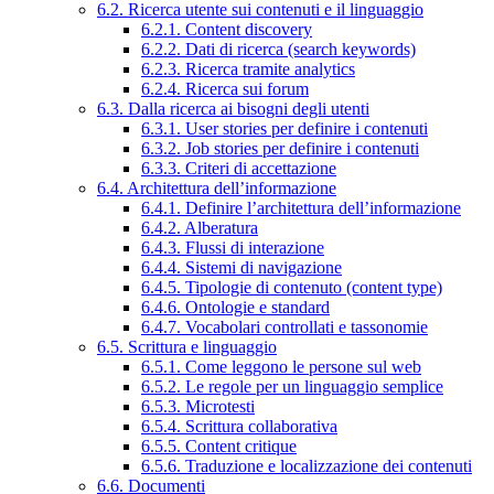
6.2. Ricerca utente sui contenuti e il linguaggio
6.2.1. Content discovery
6.2.2. Dati di ricerca (search keywords)
6.2.3. Ricerca tramite analytics
6.2.4. Ricerca sui forum
6.3. Dalla ricerca ai bisogni degli utenti
6.3.1. User stories per definire i contenuti
6.3.2. Job stories per definire i contenuti
6.3.3. Criteri di accettazione
6.4. Architettura dell’informazione
6.4.1. Definire l’architettura dell’informazione
6.4.2. Alberatura
6.4.3. Flussi di interazione
6.4.4. Sistemi di navigazione
6.4.5. Tipologie di contenuto (content type)
6.4.6. Ontologie e standard
6.4.7. Vocabolari controllati e tassonomie
6.5. Scrittura e linguaggio
6.5.1. Come leggono le persone sul web
6.5.2. Le regole per un linguaggio semplice
6.5.3. Microtesti
6.5.4. Scrittura collaborativa
6.5.5. Content critique
6.5.6. Traduzione e localizzazione dei contenuti
6.6. Documenti