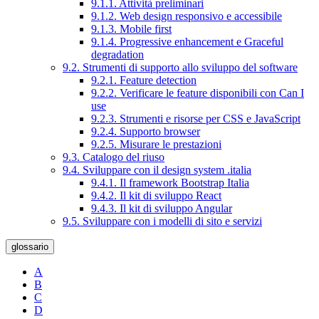
9.1.1. Attività preliminari
9.1.2. Web design responsivo e accessibile
9.1.3. Mobile first
9.1.4. Progressive enhancement e Graceful
degradation
9.2. Strumenti di supporto allo sviluppo del software
9.2.1. Feature detection
9.2.2. Verificare le feature disponibili con Can I
use
9.2.3. Strumenti e risorse per CSS e JavaScript
9.2.4. Supporto browser
9.2.5. Misurare le prestazioni
9.3. Catalogo del riuso
9.4. Sviluppare con il design system .italia
9.4.1. Il framework Bootstrap Italia
9.4.2. Il kit di sviluppo React
9.4.3. Il kit di sviluppo Angular
9.5. Sviluppare con i modelli di sito e servizi
glossario
A
B
C
D