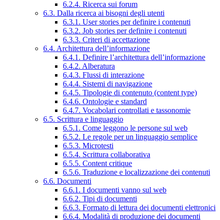
6.2.4. Ricerca sui forum
6.3. Dalla ricerca ai bisogni degli utenti
6.3.1. User stories per definire i contenuti
6.3.2. Job stories per definire i contenuti
6.3.3. Criteri di accettazione
6.4. Architettura dell’informazione
6.4.1. Definire l’architettura dell’informazione
6.4.2. Alberatura
6.4.3. Flussi di interazione
6.4.4. Sistemi di navigazione
6.4.5. Tipologie di contenuto (content type)
6.4.6. Ontologie e standard
6.4.7. Vocabolari controllati e tassonomie
6.5. Scrittura e linguaggio
6.5.1. Come leggono le persone sul web
6.5.2. Le regole per un linguaggio semplice
6.5.3. Microtesti
6.5.4. Scrittura collaborativa
6.5.5. Content critique
6.5.6. Traduzione e localizzazione dei contenuti
6.6. Documenti
6.6.1. I documenti vanno sul web
6.6.2. Tipi di documenti
6.6.3. Formato di lettura dei documenti elettronici
6.6.4. Modalità di produzione dei documenti