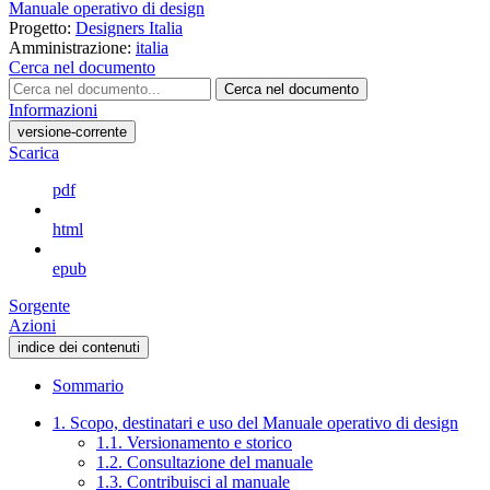
Manuale operativo di design
Progetto:
Designers Italia
Amministrazione:
italia
Cerca nel documento
Cerca nel documento
Informazioni
versione-corrente
Scarica
pdf
html
epub
Sorgente
Azioni
indice dei contenuti
Sommario
1. Scopo, destinatari e uso del Manuale operativo di design
1.1. Versionamento e storico
1.2. Consultazione del manuale
1.3. Contribuisci al manuale