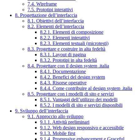
7.4. Wireframe
7.5. Prototipi interattivi
8. Progettazione dell’interfaccia
8.1. Obiettivi dell’interfaccia
8.2. Elementi dell’interfaccia
8.2.1. Elementi di composizione
8.2.2. Elementi interattivi
8.2.3. Elementi testuali (microtesti)
8.3. Progettare e costruire in alta fedeltà
8.3.1. Layout di pagina
8.3.2. Prototipi in alta fedeltà
8.4. Progettare con il design system .italia
8.4.1. Documentazione
8.4.2. Benefici del design system
8.4.3. Risorse operative
8.4.4. Come contribuire al design system .italia
8.5. Progettare con i modelli di sito e servizi
8.5.1. Vantaggi dell’utilizzo dei modelli
8.5.2. I modelli di sito e servizi disponibili
9. Sviluppo dell’interfaccia
9.1. Approccio allo sviluppo
9.1.1. Attività preliminari
9.1.2. Web design responsivo e accessibile
9.1.3. Mobile first
9.1.4. Progressive enhancement e Graceful