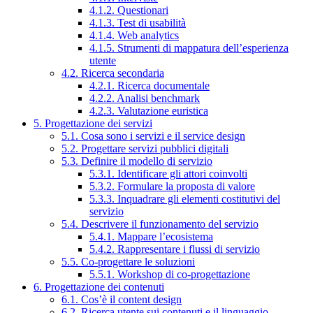
4.1.2. Questionari
4.1.3. Test di usabilità
4.1.4. Web analytics
4.1.5. Strumenti di mappatura dell’esperienza
utente
4.2. Ricerca secondaria
4.2.1. Ricerca documentale
4.2.2. Analisi benchmark
4.2.3. Valutazione euristica
5. Progettazione dei servizi
5.1. Cosa sono i servizi e il service design
5.2. Progettare servizi pubblici digitali
5.3. Definire il modello di servizio
5.3.1. Identificare gli attori coinvolti
5.3.2. Formulare la proposta di valore
5.3.3. Inquadrare gli elementi costitutivi del
servizio
5.4. Descrivere il funzionamento del servizio
5.4.1. Mappare l’ecosistema
5.4.2. Rappresentare i flussi di servizio
5.5. Co-progettare le soluzioni
5.5.1. Workshop di co-progettazione
6. Progettazione dei contenuti
6.1. Cos’è il content design
6.2. Ricerca utente sui contenuti e il linguaggio