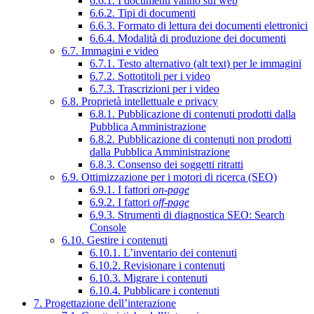
6.6.1. I documenti vanno sul web
6.6.2. Tipi di documenti
6.6.3. Formato di lettura dei documenti elettronici
6.6.4. Modalità di produzione dei documenti
6.7. Immagini e video
6.7.1. Testo alternativo (alt text) per le immagini
6.7.2. Sottotitoli per i video
6.7.3. Trascrizioni per i video
6.8. Proprietà intellettuale e privacy
6.8.1. Pubblicazione di contenuti prodotti dalla
Pubblica Amministrazione
6.8.2. Pubblicazione di contenuti non prodotti
dalla Pubblica Amministrazione
6.8.3. Consenso dei soggetti ritratti
6.9. Ottimizzazione per i motori di ricerca (SEO)
6.9.1. I fattori
on-page
6.9.2. I fattori
off-page
6.9.3. Strumenti di diagnostica SEO: Search
Console
6.10. Gestire i contenuti
6.10.1. L’inventario dei contenuti
6.10.2. Revisionare i contenuti
6.10.3. Migrare i contenuti
6.10.4. Pubblicare i contenuti
7. Progettazione dell’interazione