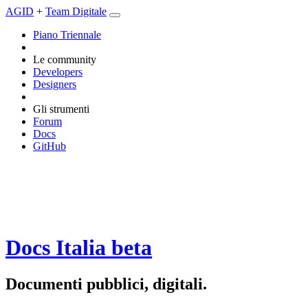
AGID
+
Team Digitale
Piano Triennale
Le community
Developers
Designers
Gli strumenti
Forum
Docs
GitHub
Docs Italia
beta
Documenti pubblici, digitali.