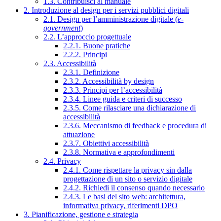
1.3. Contribuisci al manuale
2. Introduzione al design per i servizi pubblici digitali
2.1. Design per l’amministrazione digitale (
e-
government
)
2.2. L’approccio progettuale
2.2.1. Buone pratiche
2.2.2. Principi
2.3. Accessibilità
2.3.1. Definizione
2.3.2. Accessibilità by design
2.3.3. Principi per l’accessibilità
2.3.4. Linee guida e criteri di successo
2.3.5. Come rilasciare una dichiarazione di
accessibilità
2.3.6. Meccanismo di feedback e procedura di
attuazione
2.3.7. Obiettivi accessibilità
2.3.8. Normativa e approfondimenti
2.4. Privacy
2.4.1. Come rispettare la privacy sin dalla
progettazione di un sito o servizio digitale
2.4.2. Richiedi il consenso quando necessario
2.4.3. Le basi del sito web: architettura,
informativa privacy, riferimenti DPO
3. Pianificazione, gestione e strategia