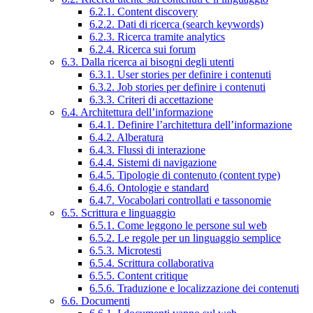
6.2.1. Content discovery
6.2.2. Dati di ricerca (search keywords)
6.2.3. Ricerca tramite analytics
6.2.4. Ricerca sui forum
6.3. Dalla ricerca ai bisogni degli utenti
6.3.1. User stories per definire i contenuti
6.3.2. Job stories per definire i contenuti
6.3.3. Criteri di accettazione
6.4. Architettura dell’informazione
6.4.1. Definire l’architettura dell’informazione
6.4.2. Alberatura
6.4.3. Flussi di interazione
6.4.4. Sistemi di navigazione
6.4.5. Tipologie di contenuto (content type)
6.4.6. Ontologie e standard
6.4.7. Vocabolari controllati e tassonomie
6.5. Scrittura e linguaggio
6.5.1. Come leggono le persone sul web
6.5.2. Le regole per un linguaggio semplice
6.5.3. Microtesti
6.5.4. Scrittura collaborativa
6.5.5. Content critique
6.5.6. Traduzione e localizzazione dei contenuti
6.6. Documenti