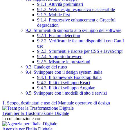
9.1.1. Attività preliminari
9.1.2. Web design responsivo e accessibile
9.1.3. Mobile first
9.1.4. Progressive enhancement e Graceful
degradation
9.2. Strumenti di supporto allo sviluppo del software
9.2.1. Feature detection
9.2.2. Verificare le feature disponibili con Can I
use
9.2.3. Strumenti e risorse per CSS e JavaScript
9.2.4. Supporto browser
9.2.5. Misurare le prestazioni
9.3. Catalogo del riuso
9.4. Sviluppare con il design system .italia
9.4.1. Il framework Bootstrap Italia
9.4.2. Il kit di sviluppo React
9.4.3. Il kit di sviluppo Angular
9.5. Sviluppare con i modelli di sito e servizi
1. Scopo, destinatari e uso del Manuale operativo di design
Team per la Trasformazione Digitale
in collaborazione con
Agenzia per l'Italia Digitale