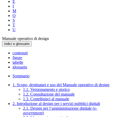
E
I
M
O
S
T
U
Manuale operativo di design
indici e glossario
contenuti
figure
tabelle
glossario
Sommario
1. Scopo, destinatari e uso del Manuale operativo di design
1.1. Versionamento e storico
1.2. Consultazione del manuale
1.3. Contribuisci al manuale
2. Introduzione al design per i servizi pubblici digitali
2.1. Design per l’amministrazione digitale (
e-
government
)