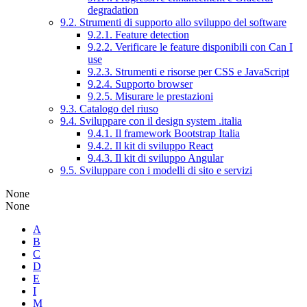
degradation
9.2. Strumenti di supporto allo sviluppo del software
9.2.1. Feature detection
9.2.2. Verificare le feature disponibili con Can I
use
9.2.3. Strumenti e risorse per CSS e JavaScript
9.2.4. Supporto browser
9.2.5. Misurare le prestazioni
9.3. Catalogo del riuso
9.4. Sviluppare con il design system .italia
9.4.1. Il framework Bootstrap Italia
9.4.2. Il kit di sviluppo React
9.4.3. Il kit di sviluppo Angular
9.5. Sviluppare con i modelli di sito e servizi
None
None
A
B
C
D
E
I
M