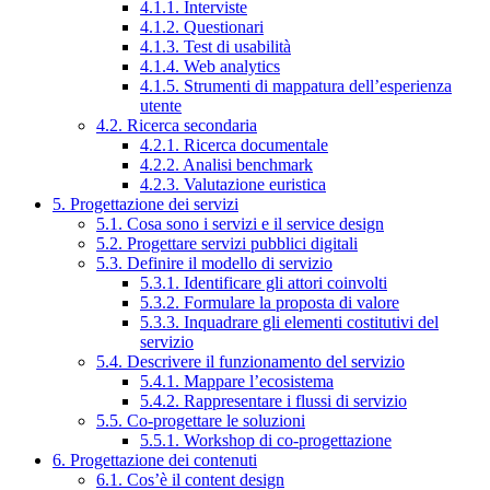
4.1.1. Interviste
4.1.2. Questionari
4.1.3. Test di usabilità
4.1.4. Web analytics
4.1.5. Strumenti di mappatura dell’esperienza
utente
4.2. Ricerca secondaria
4.2.1. Ricerca documentale
4.2.2. Analisi benchmark
4.2.3. Valutazione euristica
5. Progettazione dei servizi
5.1. Cosa sono i servizi e il service design
5.2. Progettare servizi pubblici digitali
5.3. Definire il modello di servizio
5.3.1. Identificare gli attori coinvolti
5.3.2. Formulare la proposta di valore
5.3.3. Inquadrare gli elementi costitutivi del
servizio
5.4. Descrivere il funzionamento del servizio
5.4.1. Mappare l’ecosistema
5.4.2. Rappresentare i flussi di servizio
5.5. Co-progettare le soluzioni
5.5.1. Workshop di co-progettazione
6. Progettazione dei contenuti
6.1. Cos’è il content design