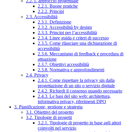
2.2. L’approccio progettuale
2.2.1. Buone pratiche
2.2.2. Principi
2.3. Accessibilità
2.3.1. Definizione
2.3.2. Accessibilità by design
2.3.3. Principi per l’accessibilità
2.3.4. Linee guida e criteri di successo
2.3.5. Come rilasciare una dichiarazione di
accessibilità
2.3.6. Meccanismo di feedback e procedura di
attuazione
2.3.7. Obiettivi accessibilità
2.3.8. Normativa e approfondimenti
2.4. Privacy
2.4.1. Come rispettare la privacy sin dalla
progettazione di un sito o servizio digitale
2.4.2. Richiedi il consenso quando necessario
2.4.3. Le basi del sito web: architettura,
informativa privacy, riferimenti DPO
3. Pianificazione, gestione e strategia
3.1. Obiettivi del progetto
3.2. Tipologie di progetti
3.2.1. Tipologie di progetto in base agli attori
coinvolti nel servizio