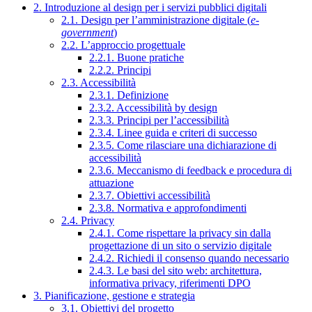
2. Introduzione al design per i servizi pubblici digitali
2.1. Design per l’amministrazione digitale (
e-
government
)
2.2. L’approccio progettuale
2.2.1. Buone pratiche
2.2.2. Principi
2.3. Accessibilità
2.3.1. Definizione
2.3.2. Accessibilità by design
2.3.3. Principi per l’accessibilità
2.3.4. Linee guida e criteri di successo
2.3.5. Come rilasciare una dichiarazione di
accessibilità
2.3.6. Meccanismo di feedback e procedura di
attuazione
2.3.7. Obiettivi accessibilità
2.3.8. Normativa e approfondimenti
2.4. Privacy
2.4.1. Come rispettare la privacy sin dalla
progettazione di un sito o servizio digitale
2.4.2. Richiedi il consenso quando necessario
2.4.3. Le basi del sito web: architettura,
informativa privacy, riferimenti DPO
3. Pianificazione, gestione e strategia
3.1. Obiettivi del progetto