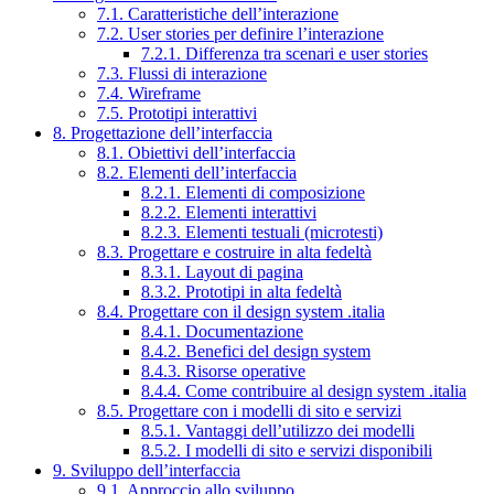
7.1. Caratteristiche dell’interazione
7.2. User stories per definire l’interazione
7.2.1. Differenza tra scenari e user stories
7.3. Flussi di interazione
7.4. Wireframe
7.5. Prototipi interattivi
8. Progettazione dell’interfaccia
8.1. Obiettivi dell’interfaccia
8.2. Elementi dell’interfaccia
8.2.1. Elementi di composizione
8.2.2. Elementi interattivi
8.2.3. Elementi testuali (microtesti)
8.3. Progettare e costruire in alta fedeltà
8.3.1. Layout di pagina
8.3.2. Prototipi in alta fedeltà
8.4. Progettare con il design system .italia
8.4.1. Documentazione
8.4.2. Benefici del design system
8.4.3. Risorse operative
8.4.4. Come contribuire al design system .italia
8.5. Progettare con i modelli di sito e servizi
8.5.1. Vantaggi dell’utilizzo dei modelli
8.5.2. I modelli di sito e servizi disponibili
9. Sviluppo dell’interfaccia
9.1. Approccio allo sviluppo