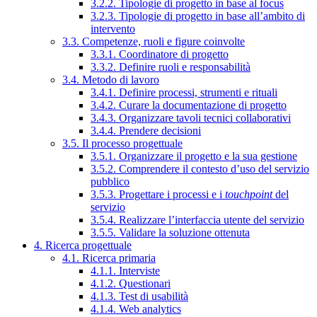
3.2.2. Tipologie di progetto in base al focus
3.2.3. Tipologie di progetto in base all’ambito di
intervento
3.3. Competenze, ruoli e figure coinvolte
3.3.1. Coordinatore di progetto
3.3.2. Definire ruoli e responsabilità
3.4. Metodo di lavoro
3.4.1. Definire processi, strumenti e rituali
3.4.2. Curare la documentazione di progetto
3.4.3. Organizzare tavoli tecnici collaborativi
3.4.4. Prendere decisioni
3.5. Il processo progettuale
3.5.1. Organizzare il progetto e la sua gestione
3.5.2. Comprendere il contesto d’uso del servizio
pubblico
3.5.3. Progettare i processi e i
touchpoint
del
servizio
3.5.4. Realizzare l’interfaccia utente del servizio
3.5.5. Validare la soluzione ottenuta
4. Ricerca progettuale
4.1. Ricerca primaria
4.1.1. Interviste
4.1.2. Questionari
4.1.3. Test di usabilità
4.1.4. Web analytics