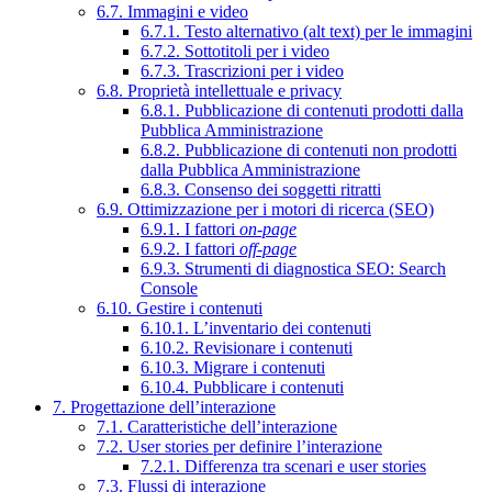
6.7. Immagini e video
6.7.1. Testo alternativo (alt text) per le immagini
6.7.2. Sottotitoli per i video
6.7.3. Trascrizioni per i video
6.8. Proprietà intellettuale e privacy
6.8.1. Pubblicazione di contenuti prodotti dalla
Pubblica Amministrazione
6.8.2. Pubblicazione di contenuti non prodotti
dalla Pubblica Amministrazione
6.8.3. Consenso dei soggetti ritratti
6.9. Ottimizzazione per i motori di ricerca (SEO)
6.9.1. I fattori
on-page
6.9.2. I fattori
off-page
6.9.3. Strumenti di diagnostica SEO: Search
Console
6.10. Gestire i contenuti
6.10.1. L’inventario dei contenuti
6.10.2. Revisionare i contenuti
6.10.3. Migrare i contenuti
6.10.4. Pubblicare i contenuti
7. Progettazione dell’interazione
7.1. Caratteristiche dell’interazione
7.2. User stories per definire l’interazione
7.2.1. Differenza tra scenari e user stories
7.3. Flussi di interazione