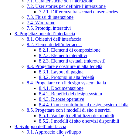
7.1. Caratteristiche dell’interazione
7.2. User stories per definire l’interazione
7.2.1. Differenza tra scenari e user stories
7.3. Flussi di interazione
7.4. Wireframe
7.5. Prototipi interattivi
8. Progettazione dell’interfaccia
8.1. Obiettivi dell’interfaccia
8.2. Elementi dell’interfaccia
8.2.1. Elementi di composizione
8.2.2. Elementi interattivi
8.2.3. Elementi testuali (microtesti)
8.3. Progettare e costruire in alta fedeltà
8.3.1. Layout di pagina
8.3.2. Prototipi in alta fedeltà
8.4. Progettare con il design system .italia
8.4.1. Documentazione
8.4.2. Benefici del design system
8.4.3. Risorse operative
8.4.4. Come contribuire al design system .italia
8.5. Progettare con i modelli di sito e servizi
8.5.1. Vantaggi dell’utilizzo dei modelli
8.5.2. I modelli di sito e servizi disponibili
9. Sviluppo dell’interfaccia
9.1. Approccio allo sviluppo