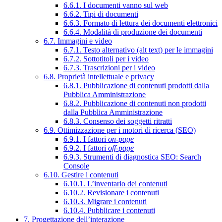
6.6.1. I documenti vanno sul web
6.6.2. Tipi di documenti
6.6.3. Formato di lettura dei documenti elettronici
6.6.4. Modalità di produzione dei documenti
6.7. Immagini e video
6.7.1. Testo alternativo (alt text) per le immagini
6.7.2. Sottotitoli per i video
6.7.3. Trascrizioni per i video
6.8. Proprietà intellettuale e privacy
6.8.1. Pubblicazione di contenuti prodotti dalla
Pubblica Amministrazione
6.8.2. Pubblicazione di contenuti non prodotti
dalla Pubblica Amministrazione
6.8.3. Consenso dei soggetti ritratti
6.9. Ottimizzazione per i motori di ricerca (SEO)
6.9.1. I fattori
on-page
6.9.2. I fattori
off-page
6.9.3. Strumenti di diagnostica SEO: Search
Console
6.10. Gestire i contenuti
6.10.1. L’inventario dei contenuti
6.10.2. Revisionare i contenuti
6.10.3. Migrare i contenuti
6.10.4. Pubblicare i contenuti
7. Progettazione dell’interazione