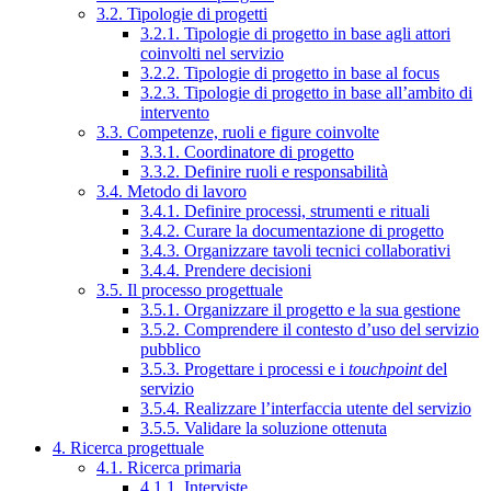
3.2. Tipologie di progetti
3.2.1. Tipologie di progetto in base agli attori
coinvolti nel servizio
3.2.2. Tipologie di progetto in base al focus
3.2.3. Tipologie di progetto in base all’ambito di
intervento
3.3. Competenze, ruoli e figure coinvolte
3.3.1. Coordinatore di progetto
3.3.2. Definire ruoli e responsabilità
3.4. Metodo di lavoro
3.4.1. Definire processi, strumenti e rituali
3.4.2. Curare la documentazione di progetto
3.4.3. Organizzare tavoli tecnici collaborativi
3.4.4. Prendere decisioni
3.5. Il processo progettuale
3.5.1. Organizzare il progetto e la sua gestione
3.5.2. Comprendere il contesto d’uso del servizio
pubblico
3.5.3. Progettare i processi e i
touchpoint
del
servizio
3.5.4. Realizzare l’interfaccia utente del servizio
3.5.5. Validare la soluzione ottenuta
4. Ricerca progettuale
4.1. Ricerca primaria
4.1.1. Interviste