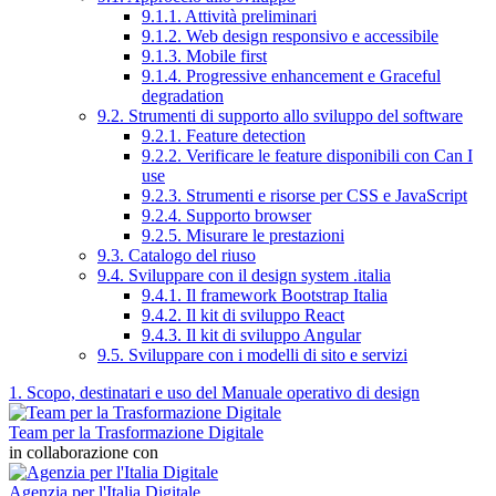
9.1.1. Attività preliminari
9.1.2. Web design responsivo e accessibile
9.1.3. Mobile first
9.1.4. Progressive enhancement e Graceful
degradation
9.2. Strumenti di supporto allo sviluppo del software
9.2.1. Feature detection
9.2.2. Verificare le feature disponibili con Can I
use
9.2.3. Strumenti e risorse per CSS e JavaScript
9.2.4. Supporto browser
9.2.5. Misurare le prestazioni
9.3. Catalogo del riuso
9.4. Sviluppare con il design system .italia
9.4.1. Il framework Bootstrap Italia
9.4.2. Il kit di sviluppo React
9.4.3. Il kit di sviluppo Angular
9.5. Sviluppare con i modelli di sito e servizi
1. Scopo, destinatari e uso del Manuale operativo di design
Team per la Trasformazione Digitale
in collaborazione con
Agenzia per l'Italia Digitale