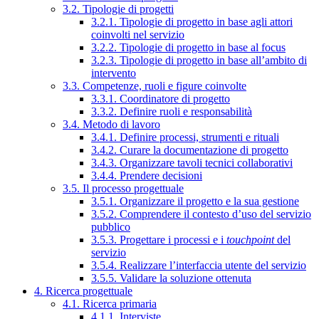
3.2. Tipologie di progetti
3.2.1. Tipologie di progetto in base agli attori
coinvolti nel servizio
3.2.2. Tipologie di progetto in base al focus
3.2.3. Tipologie di progetto in base all’ambito di
intervento
3.3. Competenze, ruoli e figure coinvolte
3.3.1. Coordinatore di progetto
3.3.2. Definire ruoli e responsabilità
3.4. Metodo di lavoro
3.4.1. Definire processi, strumenti e rituali
3.4.2. Curare la documentazione di progetto
3.4.3. Organizzare tavoli tecnici collaborativi
3.4.4. Prendere decisioni
3.5. Il processo progettuale
3.5.1. Organizzare il progetto e la sua gestione
3.5.2. Comprendere il contesto d’uso del servizio
pubblico
3.5.3. Progettare i processi e i
touchpoint
del
servizio
3.5.4. Realizzare l’interfaccia utente del servizio
3.5.5. Validare la soluzione ottenuta
4. Ricerca progettuale
4.1. Ricerca primaria
4.1.1. Interviste