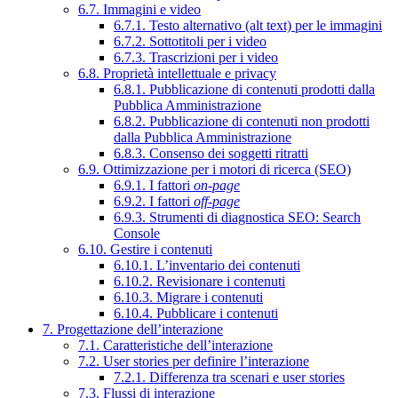
6.7. Immagini e video
6.7.1. Testo alternativo (alt text) per le immagini
6.7.2. Sottotitoli per i video
6.7.3. Trascrizioni per i video
6.8. Proprietà intellettuale e privacy
6.8.1. Pubblicazione di contenuti prodotti dalla
Pubblica Amministrazione
6.8.2. Pubblicazione di contenuti non prodotti
dalla Pubblica Amministrazione
6.8.3. Consenso dei soggetti ritratti
6.9. Ottimizzazione per i motori di ricerca (SEO)
6.9.1. I fattori
on-page
6.9.2. I fattori
off-page
6.9.3. Strumenti di diagnostica SEO: Search
Console
6.10. Gestire i contenuti
6.10.1. L’inventario dei contenuti
6.10.2. Revisionare i contenuti
6.10.3. Migrare i contenuti
6.10.4. Pubblicare i contenuti
7. Progettazione dell’interazione
7.1. Caratteristiche dell’interazione
7.2. User stories per definire l’interazione
7.2.1. Differenza tra scenari e user stories
7.3. Flussi di interazione