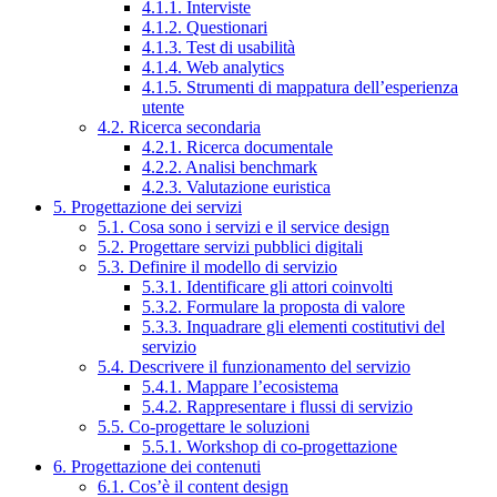
4.1.1. Interviste
4.1.2. Questionari
4.1.3. Test di usabilità
4.1.4. Web analytics
4.1.5. Strumenti di mappatura dell’esperienza
utente
4.2. Ricerca secondaria
4.2.1. Ricerca documentale
4.2.2. Analisi benchmark
4.2.3. Valutazione euristica
5. Progettazione dei servizi
5.1. Cosa sono i servizi e il service design
5.2. Progettare servizi pubblici digitali
5.3. Definire il modello di servizio
5.3.1. Identificare gli attori coinvolti
5.3.2. Formulare la proposta di valore
5.3.3. Inquadrare gli elementi costitutivi del
servizio
5.4. Descrivere il funzionamento del servizio
5.4.1. Mappare l’ecosistema
5.4.2. Rappresentare i flussi di servizio
5.5. Co-progettare le soluzioni
5.5.1. Workshop di co-progettazione
6. Progettazione dei contenuti
6.1. Cos’è il content design