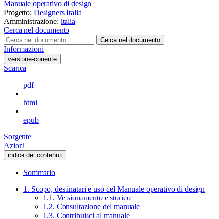
Manuale operativo di design
Progetto:
Designers Italia
Amministrazione:
italia
Cerca nel documento
Cerca nel documento
Informazioni
versione-corrente
Scarica
pdf
html
epub
Sorgente
Azioni
indice dei contenuti
Sommario
1. Scopo, destinatari e uso del Manuale operativo di design
1.1. Versionamento e storico
1.2. Consultazione del manuale
1.3. Contribuisci al manuale