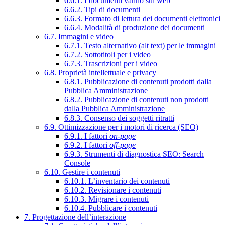
6.6.1. I documenti vanno sul web
6.6.2. Tipi di documenti
6.6.3. Formato di lettura dei documenti elettronici
6.6.4. Modalità di produzione dei documenti
6.7. Immagini e video
6.7.1. Testo alternativo (alt text) per le immagini
6.7.2. Sottotitoli per i video
6.7.3. Trascrizioni per i video
6.8. Proprietà intellettuale e privacy
6.8.1. Pubblicazione di contenuti prodotti dalla
Pubblica Amministrazione
6.8.2. Pubblicazione di contenuti non prodotti
dalla Pubblica Amministrazione
6.8.3. Consenso dei soggetti ritratti
6.9. Ottimizzazione per i motori di ricerca (SEO)
6.9.1. I fattori
on-page
6.9.2. I fattori
off-page
6.9.3. Strumenti di diagnostica SEO: Search
Console
6.10. Gestire i contenuti
6.10.1. L’inventario dei contenuti
6.10.2. Revisionare i contenuti
6.10.3. Migrare i contenuti
6.10.4. Pubblicare i contenuti
7. Progettazione dell’interazione