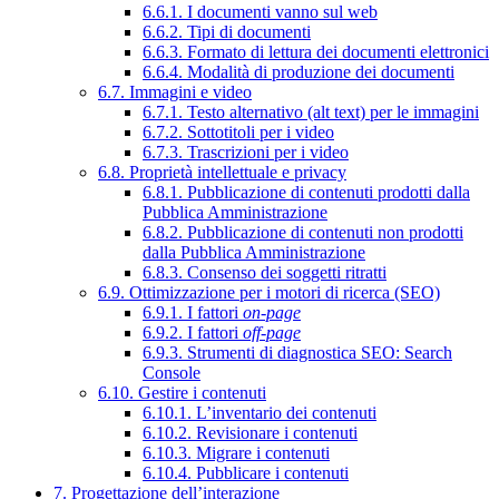
6.6.1. I documenti vanno sul web
6.6.2. Tipi di documenti
6.6.3. Formato di lettura dei documenti elettronici
6.6.4. Modalità di produzione dei documenti
6.7. Immagini e video
6.7.1. Testo alternativo (alt text) per le immagini
6.7.2. Sottotitoli per i video
6.7.3. Trascrizioni per i video
6.8. Proprietà intellettuale e privacy
6.8.1. Pubblicazione di contenuti prodotti dalla
Pubblica Amministrazione
6.8.2. Pubblicazione di contenuti non prodotti
dalla Pubblica Amministrazione
6.8.3. Consenso dei soggetti ritratti
6.9. Ottimizzazione per i motori di ricerca (SEO)
6.9.1. I fattori
on-page
6.9.2. I fattori
off-page
6.9.3. Strumenti di diagnostica SEO: Search
Console
6.10. Gestire i contenuti
6.10.1. L’inventario dei contenuti
6.10.2. Revisionare i contenuti
6.10.3. Migrare i contenuti
6.10.4. Pubblicare i contenuti
7. Progettazione dell’interazione