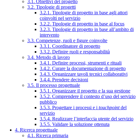
3.1. Obiettivi del progetto
3.2. Tipologie di progetti
3.2.1. Tipologie di progetto in base agli attori
coinvolti nel servizio
3.2.2. Tipologie di progetto in base al focus
3.2.3. Tipologie di progetto in base all’ambito di
intervento
3.3. Competenze, ruoli e figure coinvolte
3.3.1. Coordinatore di progetto
3.3.2. Definire ruoli e responsabilità
3.4. Metodo di lavoro
3.4.1. Definire processi, strumenti e rituali
3.4.2. Curare la documentazione di progetto
3.4.3. Organizzare tavoli tecnici collaborativi
3.4.4. Prendere decisioni
3.5. Il processo progettuale
3.5.1. Organizzare il progetto e la sua gestione
3.5.2. Comprendere il contesto d’uso del servizio
pubblico
3.5.3. Progettare i processi e i
touchpoint
del
servizio
3.5.4. Realizzare l’interfaccia utente del servizio
3.5.5. Validare la soluzione ottenuta
4. Ricerca progettuale
4.1. Ricerca primaria