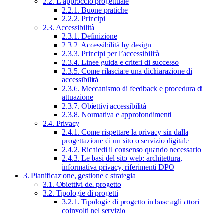
2.2. L’approccio progettuale
2.2.1. Buone pratiche
2.2.2. Principi
2.3. Accessibilità
2.3.1. Definizione
2.3.2. Accessibilità by design
2.3.3. Principi per l’accessibilità
2.3.4. Linee guida e criteri di successo
2.3.5. Come rilasciare una dichiarazione di
accessibilità
2.3.6. Meccanismo di feedback e procedura di
attuazione
2.3.7. Obiettivi accessibilità
2.3.8. Normativa e approfondimenti
2.4. Privacy
2.4.1. Come rispettare la privacy sin dalla
progettazione di un sito o servizio digitale
2.4.2. Richiedi il consenso quando necessario
2.4.3. Le basi del sito web: architettura,
informativa privacy, riferimenti DPO
3. Pianificazione, gestione e strategia
3.1. Obiettivi del progetto
3.2. Tipologie di progetti
3.2.1. Tipologie di progetto in base agli attori
coinvolti nel servizio