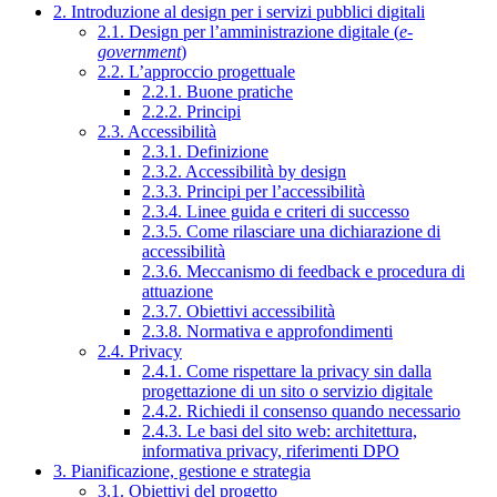
2. Introduzione al design per i servizi pubblici digitali
2.1. Design per l’amministrazione digitale (
e-
government
)
2.2. L’approccio progettuale
2.2.1. Buone pratiche
2.2.2. Principi
2.3. Accessibilità
2.3.1. Definizione
2.3.2. Accessibilità by design
2.3.3. Principi per l’accessibilità
2.3.4. Linee guida e criteri di successo
2.3.5. Come rilasciare una dichiarazione di
accessibilità
2.3.6. Meccanismo di feedback e procedura di
attuazione
2.3.7. Obiettivi accessibilità
2.3.8. Normativa e approfondimenti
2.4. Privacy
2.4.1. Come rispettare la privacy sin dalla
progettazione di un sito o servizio digitale
2.4.2. Richiedi il consenso quando necessario
2.4.3. Le basi del sito web: architettura,
informativa privacy, riferimenti DPO
3. Pianificazione, gestione e strategia
3.1. Obiettivi del progetto