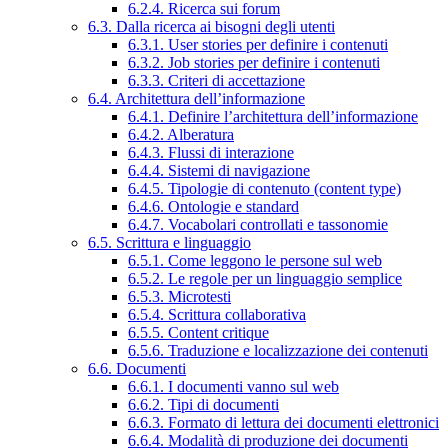
6.2.4. Ricerca sui forum
6.3. Dalla ricerca ai bisogni degli utenti
6.3.1. User stories per definire i contenuti
6.3.2. Job stories per definire i contenuti
6.3.3. Criteri di accettazione
6.4. Architettura dell’informazione
6.4.1. Definire l’architettura dell’informazione
6.4.2. Alberatura
6.4.3. Flussi di interazione
6.4.4. Sistemi di navigazione
6.4.5. Tipologie di contenuto (content type)
6.4.6. Ontologie e standard
6.4.7. Vocabolari controllati e tassonomie
6.5. Scrittura e linguaggio
6.5.1. Come leggono le persone sul web
6.5.2. Le regole per un linguaggio semplice
6.5.3. Microtesti
6.5.4. Scrittura collaborativa
6.5.5. Content critique
6.5.6. Traduzione e localizzazione dei contenuti
6.6. Documenti
6.6.1. I documenti vanno sul web
6.6.2. Tipi di documenti
6.6.3. Formato di lettura dei documenti elettronici
6.6.4. Modalità di produzione dei documenti