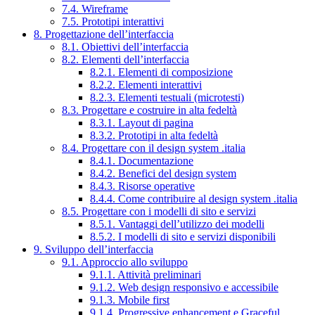
7.4. Wireframe
7.5. Prototipi interattivi
8. Progettazione dell’interfaccia
8.1. Obiettivi dell’interfaccia
8.2. Elementi dell’interfaccia
8.2.1. Elementi di composizione
8.2.2. Elementi interattivi
8.2.3. Elementi testuali (microtesti)
8.3. Progettare e costruire in alta fedeltà
8.3.1. Layout di pagina
8.3.2. Prototipi in alta fedeltà
8.4. Progettare con il design system .italia
8.4.1. Documentazione
8.4.2. Benefici del design system
8.4.3. Risorse operative
8.4.4. Come contribuire al design system .italia
8.5. Progettare con i modelli di sito e servizi
8.5.1. Vantaggi dell’utilizzo dei modelli
8.5.2. I modelli di sito e servizi disponibili
9. Sviluppo dell’interfaccia
9.1. Approccio allo sviluppo
9.1.1. Attività preliminari
9.1.2. Web design responsivo e accessibile
9.1.3. Mobile first
9.1.4. Progressive enhancement e Graceful