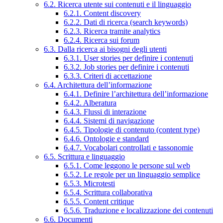
6.2. Ricerca utente sui contenuti e il linguaggio
6.2.1. Content discovery
6.2.2. Dati di ricerca (search keywords)
6.2.3. Ricerca tramite analytics
6.2.4. Ricerca sui forum
6.3. Dalla ricerca ai bisogni degli utenti
6.3.1. User stories per definire i contenuti
6.3.2. Job stories per definire i contenuti
6.3.3. Criteri di accettazione
6.4. Architettura dell’informazione
6.4.1. Definire l’architettura dell’informazione
6.4.2. Alberatura
6.4.3. Flussi di interazione
6.4.4. Sistemi di navigazione
6.4.5. Tipologie di contenuto (content type)
6.4.6. Ontologie e standard
6.4.7. Vocabolari controllati e tassonomie
6.5. Scrittura e linguaggio
6.5.1. Come leggono le persone sul web
6.5.2. Le regole per un linguaggio semplice
6.5.3. Microtesti
6.5.4. Scrittura collaborativa
6.5.5. Content critique
6.5.6. Traduzione e localizzazione dei contenuti
6.6. Documenti