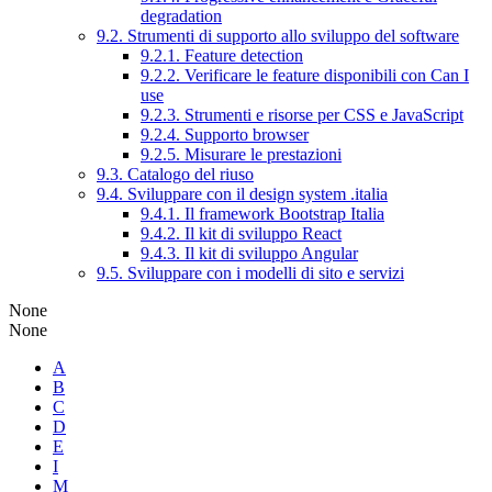
degradation
9.2. Strumenti di supporto allo sviluppo del software
9.2.1. Feature detection
9.2.2. Verificare le feature disponibili con Can I
use
9.2.3. Strumenti e risorse per CSS e JavaScript
9.2.4. Supporto browser
9.2.5. Misurare le prestazioni
9.3. Catalogo del riuso
9.4. Sviluppare con il design system .italia
9.4.1. Il framework Bootstrap Italia
9.4.2. Il kit di sviluppo React
9.4.3. Il kit di sviluppo Angular
9.5. Sviluppare con i modelli di sito e servizi
None
None
A
B
C
D
E
I
M