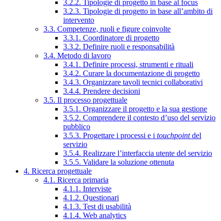
3.2.2. Tipologie di progetto in base al focus
3.2.3. Tipologie di progetto in base all’ambito di
intervento
3.3. Competenze, ruoli e figure coinvolte
3.3.1. Coordinatore di progetto
3.3.2. Definire ruoli e responsabilità
3.4. Metodo di lavoro
3.4.1. Definire processi, strumenti e rituali
3.4.2. Curare la documentazione di progetto
3.4.3. Organizzare tavoli tecnici collaborativi
3.4.4. Prendere decisioni
3.5. Il processo progettuale
3.5.1. Organizzare il progetto e la sua gestione
3.5.2. Comprendere il contesto d’uso del servizio
pubblico
3.5.3. Progettare i processi e i
touchpoint
del
servizio
3.5.4. Realizzare l’interfaccia utente del servizio
3.5.5. Validare la soluzione ottenuta
4. Ricerca progettuale
4.1. Ricerca primaria
4.1.1. Interviste
4.1.2. Questionari
4.1.3. Test di usabilità
4.1.4. Web analytics