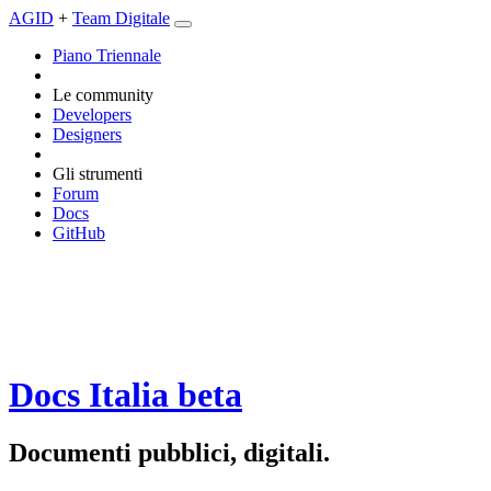
AGID
+
Team Digitale
Piano Triennale
Le community
Developers
Designers
Gli strumenti
Forum
Docs
GitHub
Docs Italia
beta
Documenti pubblici, digitali.