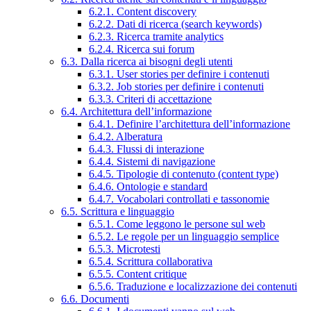
6.2.1. Content discovery
6.2.2. Dati di ricerca (search keywords)
6.2.3. Ricerca tramite analytics
6.2.4. Ricerca sui forum
6.3. Dalla ricerca ai bisogni degli utenti
6.3.1. User stories per definire i contenuti
6.3.2. Job stories per definire i contenuti
6.3.3. Criteri di accettazione
6.4. Architettura dell’informazione
6.4.1. Definire l’architettura dell’informazione
6.4.2. Alberatura
6.4.3. Flussi di interazione
6.4.4. Sistemi di navigazione
6.4.5. Tipologie di contenuto (content type)
6.4.6. Ontologie e standard
6.4.7. Vocabolari controllati e tassonomie
6.5. Scrittura e linguaggio
6.5.1. Come leggono le persone sul web
6.5.2. Le regole per un linguaggio semplice
6.5.3. Microtesti
6.5.4. Scrittura collaborativa
6.5.5. Content critique
6.5.6. Traduzione e localizzazione dei contenuti
6.6. Documenti