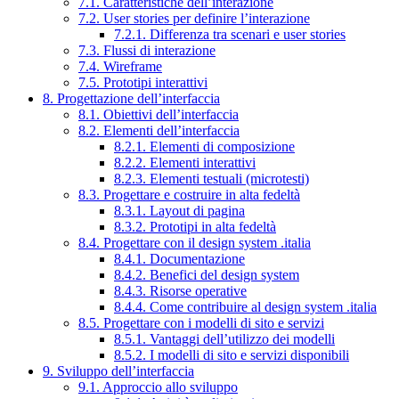
7.1. Caratteristiche dell’interazione
7.2. User stories per definire l’interazione
7.2.1. Differenza tra scenari e user stories
7.3. Flussi di interazione
7.4. Wireframe
7.5. Prototipi interattivi
8. Progettazione dell’interfaccia
8.1. Obiettivi dell’interfaccia
8.2. Elementi dell’interfaccia
8.2.1. Elementi di composizione
8.2.2. Elementi interattivi
8.2.3. Elementi testuali (microtesti)
8.3. Progettare e costruire in alta fedeltà
8.3.1. Layout di pagina
8.3.2. Prototipi in alta fedeltà
8.4. Progettare con il design system .italia
8.4.1. Documentazione
8.4.2. Benefici del design system
8.4.3. Risorse operative
8.4.4. Come contribuire al design system .italia
8.5. Progettare con i modelli di sito e servizi
8.5.1. Vantaggi dell’utilizzo dei modelli
8.5.2. I modelli di sito e servizi disponibili
9. Sviluppo dell’interfaccia
9.1. Approccio allo sviluppo