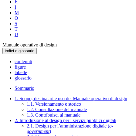
E
I
M
O
S
T
U
Manuale operativo di design
indici e glossario
contenuti
figure
tabelle
glossario
Sommario
1. Scopo, destinatari e uso del Manuale operativo di design
1.1. Versionamento e storico
1.2. Consultazione del manuale
1.3. Contribuisci al manuale
2. Introduzione al design per i servizi pubblici digitali
2.1. Design per l’amministrazione digitale (
e-
government
)