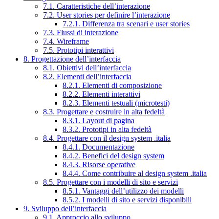
7.1. Caratteristiche dell’interazione
7.2. User stories per definire l’interazione
7.2.1. Differenza tra scenari e user stories
7.3. Flussi di interazione
7.4. Wireframe
7.5. Prototipi interattivi
8. Progettazione dell’interfaccia
8.1. Obiettivi dell’interfaccia
8.2. Elementi dell’interfaccia
8.2.1. Elementi di composizione
8.2.2. Elementi interattivi
8.2.3. Elementi testuali (microtesti)
8.3. Progettare e costruire in alta fedeltà
8.3.1. Layout di pagina
8.3.2. Prototipi in alta fedeltà
8.4. Progettare con il design system .italia
8.4.1. Documentazione
8.4.2. Benefici del design system
8.4.3. Risorse operative
8.4.4. Come contribuire al design system .italia
8.5. Progettare con i modelli di sito e servizi
8.5.1. Vantaggi dell’utilizzo dei modelli
8.5.2. I modelli di sito e servizi disponibili
9. Sviluppo dell’interfaccia
9.1. Approccio allo sviluppo