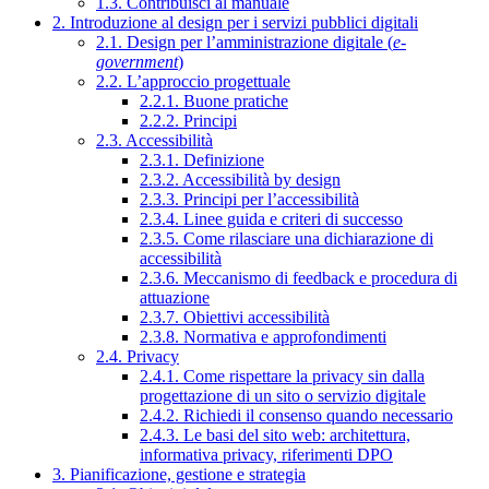
1.3. Contribuisci al manuale
2. Introduzione al design per i servizi pubblici digitali
2.1. Design per l’amministrazione digitale (
e-
government
)
2.2. L’approccio progettuale
2.2.1. Buone pratiche
2.2.2. Principi
2.3. Accessibilità
2.3.1. Definizione
2.3.2. Accessibilità by design
2.3.3. Principi per l’accessibilità
2.3.4. Linee guida e criteri di successo
2.3.5. Come rilasciare una dichiarazione di
accessibilità
2.3.6. Meccanismo di feedback e procedura di
attuazione
2.3.7. Obiettivi accessibilità
2.3.8. Normativa e approfondimenti
2.4. Privacy
2.4.1. Come rispettare la privacy sin dalla
progettazione di un sito o servizio digitale
2.4.2. Richiedi il consenso quando necessario
2.4.3. Le basi del sito web: architettura,
informativa privacy, riferimenti DPO
3. Pianificazione, gestione e strategia