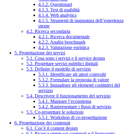
4.1.2. Questionari
4.1.3. Test di usabilità
4.1.4. Web analytics
4.1.5. Strumenti di mappatura dell’esperienza
utente
4.2. Ricerca secondaria
4.2.1. Ricerca documentale
4.2.2. Analisi benchmark
4.2.3. Valutazione euristica
5. Progettazione dei servizi
5.1. Cosa sono i servizi e il service design
5.2. Progettare servizi pubblici digitali
5.3. Definire il modello di servizio
5.3.1. Identificare gli attori coinvolti
5.3.2. Formulare la proposta di valore
5.3.3. Inquadrare gli elementi costitutivi del
servizio
5.4. Descrivere il funzionamento del servizio
5.4.1. Mappare l’ecosistema
5.4.2. Rappresentare i flussi di servizio
5.5. Co-progettare le soluzioni
5.5.1. Workshop di co-progettazione
6. Progettazione dei contenuti
6.1. Cos’è il content design
6.2. Ricerca utente sui contenuti e il linguaggio