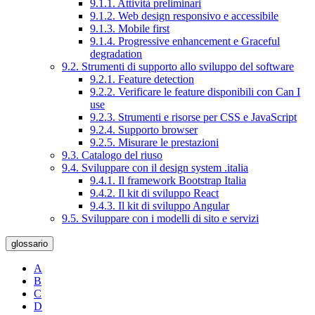
9.1.1. Attività preliminari
9.1.2. Web design responsivo e accessibile
9.1.3. Mobile first
9.1.4. Progressive enhancement e Graceful
degradation
9.2. Strumenti di supporto allo sviluppo del software
9.2.1. Feature detection
9.2.2. Verificare le feature disponibili con Can I
use
9.2.3. Strumenti e risorse per CSS e JavaScript
9.2.4. Supporto browser
9.2.5. Misurare le prestazioni
9.3. Catalogo del riuso
9.4. Sviluppare con il design system .italia
9.4.1. Il framework Bootstrap Italia
9.4.2. Il kit di sviluppo React
9.4.3. Il kit di sviluppo Angular
9.5. Sviluppare con i modelli di sito e servizi
glossario
A
B
C
D