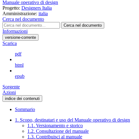
Manuale operativo di design
Progetto:
Designers Italia
Amministrazione:
italia
Cerca nel documento
Cerca nel documento
Informazioni
versione-corrente
Scarica
pdf
html
epub
Sorgente
Azioni
indice dei contenuti
Sommario
1. Scopo, destinatari e uso del Manuale operativo di design
1.1. Versionamento e storico
1.2. Consultazione del manuale
1.3. Contribuisci al manuale