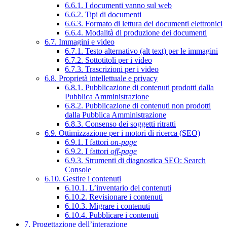
6.6.1. I documenti vanno sul web
6.6.2. Tipi di documenti
6.6.3. Formato di lettura dei documenti elettronici
6.6.4. Modalità di produzione dei documenti
6.7. Immagini e video
6.7.1. Testo alternativo (alt text) per le immagini
6.7.2. Sottotitoli per i video
6.7.3. Trascrizioni per i video
6.8. Proprietà intellettuale e privacy
6.8.1. Pubblicazione di contenuti prodotti dalla
Pubblica Amministrazione
6.8.2. Pubblicazione di contenuti non prodotti
dalla Pubblica Amministrazione
6.8.3. Consenso dei soggetti ritratti
6.9. Ottimizzazione per i motori di ricerca (SEO)
6.9.1. I fattori
on-page
6.9.2. I fattori
off-page
6.9.3. Strumenti di diagnostica SEO: Search
Console
6.10. Gestire i contenuti
6.10.1. L’inventario dei contenuti
6.10.2. Revisionare i contenuti
6.10.3. Migrare i contenuti
6.10.4. Pubblicare i contenuti
7. Progettazione dell’interazione