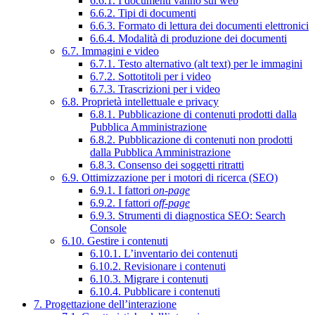
6.6.1. I documenti vanno sul web
6.6.2. Tipi di documenti
6.6.3. Formato di lettura dei documenti elettronici
6.6.4. Modalità di produzione dei documenti
6.7. Immagini e video
6.7.1. Testo alternativo (alt text) per le immagini
6.7.2. Sottotitoli per i video
6.7.3. Trascrizioni per i video
6.8. Proprietà intellettuale e privacy
6.8.1. Pubblicazione di contenuti prodotti dalla
Pubblica Amministrazione
6.8.2. Pubblicazione di contenuti non prodotti
dalla Pubblica Amministrazione
6.8.3. Consenso dei soggetti ritratti
6.9. Ottimizzazione per i motori di ricerca (SEO)
6.9.1. I fattori
on-page
6.9.2. I fattori
off-page
6.9.3. Strumenti di diagnostica SEO: Search
Console
6.10. Gestire i contenuti
6.10.1. L’inventario dei contenuti
6.10.2. Revisionare i contenuti
6.10.3. Migrare i contenuti
6.10.4. Pubblicare i contenuti
7. Progettazione dell’interazione