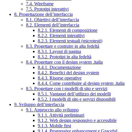
7.4. Wireframe
7.5. Prototipi interattivi
8. Progettazione dell’interfaccia
8.1. Obiettivi dell’interfaccia
8.2. Elementi dell’interfaccia
8.2.1. Elementi di composizione
8.2.2. Elementi interattivi
8.2.3. Elementi testuali (microtesti)
8.3. Progettare e costruire in alta fedeltà
8.3.1. Layout di pagina
8.3.2. Prototipi in alta fedeltà
8.4. Progettare con il design system .italia
8.4.1. Documentazione
8.4.2. Benefici del design system
8.4.3. Risorse operative
8.4.4. Come contribuire al design system .italia
8.5. Progettare con i modelli di sito e servizi
8.5.1. Vantaggi dell’utilizzo dei modelli
8.5.2. I modelli di sito e servizi disponibili
9. Sviluppo dell’interfaccia
9.1. Approccio allo sviluppo
9.1.1. Attività preliminari
9.1.2. Web design responsivo e accessibile
9.1.3. Mobile first
9.1.4. Progressive enhancement e Graceful