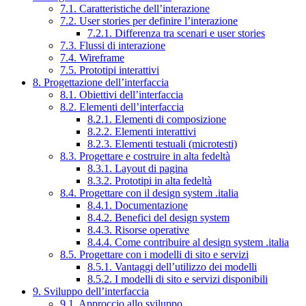
7.1. Caratteristiche dell’interazione
7.2. User stories per definire l’interazione
7.2.1. Differenza tra scenari e user stories
7.3. Flussi di interazione
7.4. Wireframe
7.5. Prototipi interattivi
8. Progettazione dell’interfaccia
8.1. Obiettivi dell’interfaccia
8.2. Elementi dell’interfaccia
8.2.1. Elementi di composizione
8.2.2. Elementi interattivi
8.2.3. Elementi testuali (microtesti)
8.3. Progettare e costruire in alta fedeltà
8.3.1. Layout di pagina
8.3.2. Prototipi in alta fedeltà
8.4. Progettare con il design system .italia
8.4.1. Documentazione
8.4.2. Benefici del design system
8.4.3. Risorse operative
8.4.4. Come contribuire al design system .italia
8.5. Progettare con i modelli di sito e servizi
8.5.1. Vantaggi dell’utilizzo dei modelli
8.5.2. I modelli di sito e servizi disponibili
9. Sviluppo dell’interfaccia
9.1. Approccio allo sviluppo