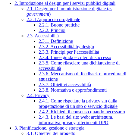
2. Introduzione al design per i servizi pubblici digitali
2.1. Design per l’amministrazione digitale (
e-
government
)
2.2. L’approccio progettuale
2.2.1. Buone pratiche
2.2.2. Principi
2.3. Accessibilità
2.3.1. Definizione
2.3.2. Accessibilità by design
2.3.3. Principi per l’accessibilità
2.3.4. Linee guida e criteri di successo
2.3.5. Come rilasciare una dichiarazione di
accessibilità
2.3.6. Meccanismo di feedback e procedura di
attuazione
2.3.7. Obiettivi accessibilità
2.3.8. Normativa e approfondimenti
2.4. Privacy
2.4.1. Come rispettare la privacy sin dalla
progettazione di un sito o servizio digitale
2.4.2. Richiedi il consenso quando necessario
2.4.3. Le basi del sito web: architettura,
informativa privacy, riferimenti DPO
3. Pianificazione, gestione e strategia
3.1. Obiettivi del progetto