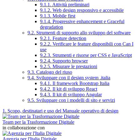
9.1.1. Attività preliminari
9.1.2. Web design responsivo e accessibile
9.1.3. Mobile first
9.1.4. Progressive enhancement e Graceful
degradation
9.2. Strumenti di supporto allo sviluppo del software
9.2.1. Feature detection
9.2.2. Verificare le feature disponibili con Can I
use
9.2.3. Strumenti e risorse per CSS e JavaScript
9.2.4. Supporto browser
9.2.5. Misurare le prestazioni
9.3. Catalogo del riuso
9.4. Sviluppare con il design system .italia
9.4.1. Il framework Bootstrap Italia
9.4.2. Il kit di sviluppo React
9.4.3. Il kit di sviluppo Angular
9.5. Sviluppare con i modelli di sito e servizi
1. Scopo, destinatari e uso del Manuale operativo di design
Team per la Trasformazione Digitale
in collaborazione con
Agenzia per l'Italia Digitale