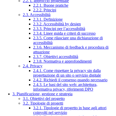
2.2. L’approccio progettuale
2.2.1. Buone pratiche
2.2.2. Principi
2.3. Accessibilità
2.3.1. Definizione
2.3.2. Accessibilità by design
2.3.3. Principi per l’accessibilità
2.3.4. Linee guida e criteri di successo
2.3.5. Come rilasciare una dichiarazione di
accessibilità
2.3.6. Meccanismo di feedback e procedura di
attuazione
2.3.7. Obiettivi accessibilità
2.3.8. Normativa e approfondimenti
2.4. Privacy
2.4.1. Come rispettare la privacy sin dalla
progettazione di un sito o servizio digitale
2.4.2. Richiedi il consenso quando necessario
2.4.3. Le basi del sito web: architettura,
informativa privacy, riferimenti DPO
3. Pianificazione, gestione e strategia
3.1. Obiettivi del progetto
3.2. Tipologie di progetti
3.2.1. Tipologie di progetto in base agli attori
coinvolti nel servizio