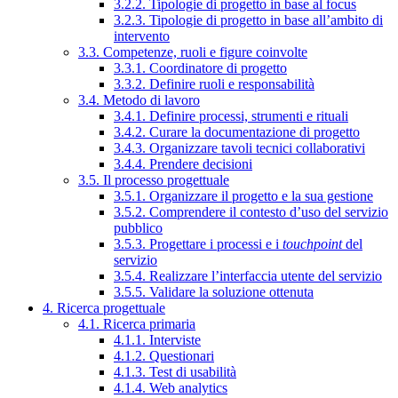
3.2.2. Tipologie di progetto in base al focus
3.2.3. Tipologie di progetto in base all’ambito di
intervento
3.3. Competenze, ruoli e figure coinvolte
3.3.1. Coordinatore di progetto
3.3.2. Definire ruoli e responsabilità
3.4. Metodo di lavoro
3.4.1. Definire processi, strumenti e rituali
3.4.2. Curare la documentazione di progetto
3.4.3. Organizzare tavoli tecnici collaborativi
3.4.4. Prendere decisioni
3.5. Il processo progettuale
3.5.1. Organizzare il progetto e la sua gestione
3.5.2. Comprendere il contesto d’uso del servizio
pubblico
3.5.3. Progettare i processi e i
touchpoint
del
servizio
3.5.4. Realizzare l’interfaccia utente del servizio
3.5.5. Validare la soluzione ottenuta
4. Ricerca progettuale
4.1. Ricerca primaria
4.1.1. Interviste
4.1.2. Questionari
4.1.3. Test di usabilità
4.1.4. Web analytics