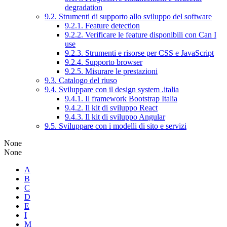
degradation
9.2. Strumenti di supporto allo sviluppo del software
9.2.1. Feature detection
9.2.2. Verificare le feature disponibili con Can I
use
9.2.3. Strumenti e risorse per CSS e JavaScript
9.2.4. Supporto browser
9.2.5. Misurare le prestazioni
9.3. Catalogo del riuso
9.4. Sviluppare con il design system .italia
9.4.1. Il framework Bootstrap Italia
9.4.2. Il kit di sviluppo React
9.4.3. Il kit di sviluppo Angular
9.5. Sviluppare con i modelli di sito e servizi
None
None
A
B
C
D
E
I
M