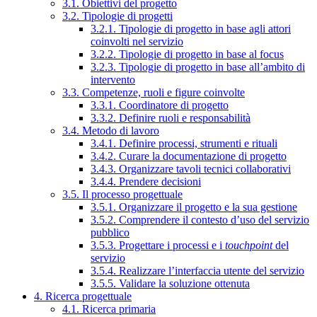
3.1. Obiettivi del progetto
3.2. Tipologie di progetti
3.2.1. Tipologie di progetto in base agli attori
coinvolti nel servizio
3.2.2. Tipologie di progetto in base al focus
3.2.3. Tipologie di progetto in base all’ambito di
intervento
3.3. Competenze, ruoli e figure coinvolte
3.3.1. Coordinatore di progetto
3.3.2. Definire ruoli e responsabilità
3.4. Metodo di lavoro
3.4.1. Definire processi, strumenti e rituali
3.4.2. Curare la documentazione di progetto
3.4.3. Organizzare tavoli tecnici collaborativi
3.4.4. Prendere decisioni
3.5. Il processo progettuale
3.5.1. Organizzare il progetto e la sua gestione
3.5.2. Comprendere il contesto d’uso del servizio
pubblico
3.5.3. Progettare i processi e i
touchpoint
del
servizio
3.5.4. Realizzare l’interfaccia utente del servizio
3.5.5. Validare la soluzione ottenuta
4. Ricerca progettuale
4.1. Ricerca primaria