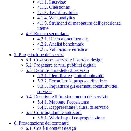
4.1.1. Interviste
4.1.2. Questionari
4.1.3. Test di usabilità
4.1.4. Web analytics
4.1.5. Strumenti di mappatura dell’esperienza
utente
4.2. Ricerca secondaria
4.2.1. Ricerca documentale
4.2.2. Analisi benchmark
4.2.3. Valutazione euristica
5. Progettazione dei servizi
5.1. Cosa sono i servizi e il service design
5.2. Progettare servizi pubblici digitali
5.3. Definire il modello di servizio
5.3.1. Identificare gli attori coinvolti
5.3.2. Formulare la proposta di valore
5.3.3. Inquadrare gli elementi costitutivi del
servizio
5.4. Descrivere il funzionamento del servizio
5.4.1. Mappare l’ecosistema
5.4.2. Rappresentare i flussi di servizio
5.5. Co-progettare le soluzioni
5.5.1. Workshop di co-progettazione
6. Progettazione dei contenuti
6.1. Cos’è il content design