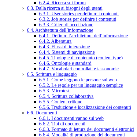
6.2.4. Ricerca sui forum
6.3. Dalla ricerca ai bisogni degli utenti
6.3.1. User stories per definire i contenuti
6.3.2. Job stories per definire i contenuti
6.3.3. Criteri di accettazione
6.4. Architettura dell’informazione
6.4.1. Definire l’architettura dell’informazione
6.4.2. Alberatura
6.4.3. Flussi di interazione
6.4.4. Sistemi di navigazione
6.4.5. Tipologie di contenuto (content type)
6.4.6. Ontologie e standard
6.4.7. Vocabolari controllati e tassonomie
6.5. Scrittura e linguaggio
6.5.1. Come leggono le persone sul web
6.5.2. Le regole per un linguaggio semplice
6.5.3. Microtesti
6.5.4. Scrittura collaborativa
6.5.5. Content critique
6.5.6. Traduzione e localizzazione dei contenuti
6.6. Documenti
6.6.1. I documenti vanno sul web
6.6.2. Tipi di documenti
6.6.3. Formato di lettura dei documenti elettronici
6.6.4. Modalità di produzione dei documenti