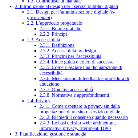
1.3. Contribuisci al manuale
2. Introduzione al design per i servizi pubblici digitali
2.1. Design per l’amministrazione digitale (
e-
government
)
2.2. L’approccio progettuale
2.2.1. Buone pratiche
2.2.2. Principi
2.3. Accessibilità
2.3.1. Definizione
2.3.2. Accessibilità by design
2.3.3. Principi per l’accessibilità
2.3.4. Linee guida e criteri di successo
2.3.5. Come rilasciare una dichiarazione di
accessibilità
2.3.6. Meccanismo di feedback e procedura di
attuazione
2.3.7. Obiettivi accessibilità
2.3.8. Normativa e approfondimenti
2.4. Privacy
2.4.1. Come rispettare la privacy sin dalla
progettazione di un sito o servizio digitale
2.4.2. Richiedi il consenso quando necessario
2.4.3. Le basi del sito web: architettura,
informativa privacy, riferimenti DPO
3. Pianificazione, gestione e strategia