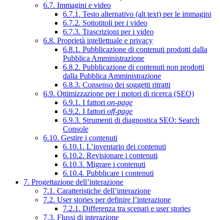
6.7. Immagini e video
6.7.1. Testo alternativo (alt text) per le immagini
6.7.2. Sottotitoli per i video
6.7.3. Trascrizioni per i video
6.8. Proprietà intellettuale e privacy
6.8.1. Pubblicazione di contenuti prodotti dalla
Pubblica Amministrazione
6.8.2. Pubblicazione di contenuti non prodotti
dalla Pubblica Amministrazione
6.8.3. Consenso dei soggetti ritratti
6.9. Ottimizzazione per i motori di ricerca (SEO)
6.9.1. I fattori
on-page
6.9.2. I fattori
off-page
6.9.3. Strumenti di diagnostica SEO: Search
Console
6.10. Gestire i contenuti
6.10.1. L’inventario dei contenuti
6.10.2. Revisionare i contenuti
6.10.3. Migrare i contenuti
6.10.4. Pubblicare i contenuti
7. Progettazione dell’interazione
7.1. Caratteristiche dell’interazione
7.2. User stories per definire l’interazione
7.2.1. Differenza tra scenari e user stories
7.3. Flussi di interazione