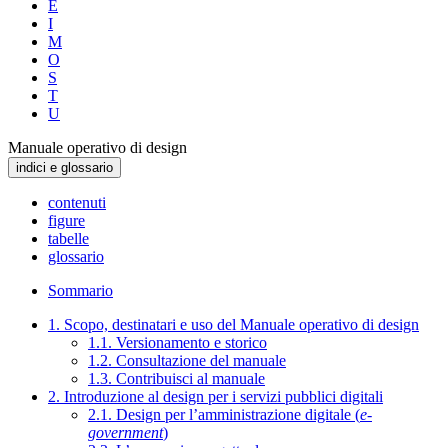
E
I
M
O
S
T
U
Manuale operativo di design
indici e glossario
contenuti
figure
tabelle
glossario
Sommario
1. Scopo, destinatari e uso del Manuale operativo di design
1.1. Versionamento e storico
1.2. Consultazione del manuale
1.3. Contribuisci al manuale
2. Introduzione al design per i servizi pubblici digitali
2.1. Design per l’amministrazione digitale (
e-
government
)