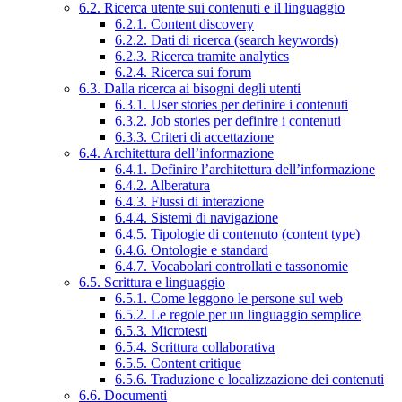
6.2. Ricerca utente sui contenuti e il linguaggio
6.2.1. Content discovery
6.2.2. Dati di ricerca (search keywords)
6.2.3. Ricerca tramite analytics
6.2.4. Ricerca sui forum
6.3. Dalla ricerca ai bisogni degli utenti
6.3.1. User stories per definire i contenuti
6.3.2. Job stories per definire i contenuti
6.3.3. Criteri di accettazione
6.4. Architettura dell’informazione
6.4.1. Definire l’architettura dell’informazione
6.4.2. Alberatura
6.4.3. Flussi di interazione
6.4.4. Sistemi di navigazione
6.4.5. Tipologie di contenuto (content type)
6.4.6. Ontologie e standard
6.4.7. Vocabolari controllati e tassonomie
6.5. Scrittura e linguaggio
6.5.1. Come leggono le persone sul web
6.5.2. Le regole per un linguaggio semplice
6.5.3. Microtesti
6.5.4. Scrittura collaborativa
6.5.5. Content critique
6.5.6. Traduzione e localizzazione dei contenuti
6.6. Documenti