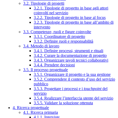
3.2. Tipologie di progetti
3.2.1. Tipologie di progetto in base agli attori
coinvolti nel servizio
3.2.2. Tipologie di progetto in base al focus
3.2.3. Tipologie di progetto in base all’ambito di
intervento
3.3. Competenze, ruoli e figure coinvolte
3.3.1. Coordinatore di progetto
3.3.2. Definire ruoli e responsabilità
3.4. Metodo di lavoro
3.4.1. Definire processi, strumenti e rituali
3.4.2. Curare la documentazione di progetto
3.4.3. Organizzare tavoli tecnici collaborativi
3.4.4. Prendere decisioni
3.5. Il processo progettuale
3.5.1. Organizzare il progetto e la sua gestione
3.5.2. Comprendere il contesto d’uso del servizio
pubblico
3.5.3. Progettare i processi e i
touchpoint
del
servizio
3.5.4. Realizzare l’interfaccia utente del servizio
3.5.5. Validare la soluzione ottenuta
4. Ricerca progettuale
4.1. Ricerca primaria
4.1.1. Interviste