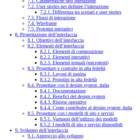
7.1. Caratteristiche dell’interazione
7.2. User stories per definire l’interazione
7.2.1. Differenza tra scenari e user stories
7.3. Flussi di interazione
7.4. Wireframe
7.5. Prototipi interattivi
8. Progettazione dell’interfaccia
8.1. Obiettivi dell’interfaccia
8.2. Elementi dell’interfaccia
8.2.1. Elementi di composizione
8.2.2. Elementi interattivi
8.2.3. Elementi testuali (microtesti)
8.3. Progettare e costruire in alta fedeltà
8.3.1. Layout di pagina
8.3.2. Prototipi in alta fedeltà
8.4. Progettare con il design system .italia
8.4.1. Documentazione
8.4.2. Benefici del design system
8.4.3. Risorse operative
8.4.4. Come contribuire al design system .italia
8.5. Progettare con i modelli di sito e servizi
8.5.1. Vantaggi dell’utilizzo dei modelli
8.5.2. I modelli di sito e servizi disponibili
9. Sviluppo dell’interfaccia
9.1. Approccio allo sviluppo