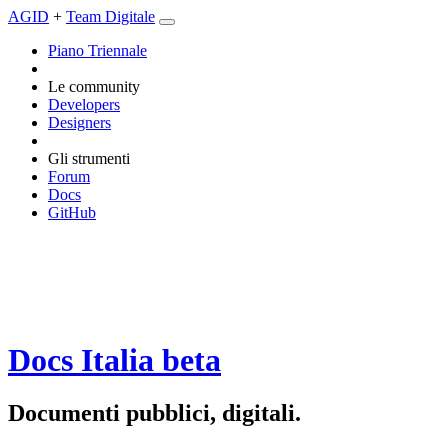
AGID
+
Team Digitale
Piano Triennale
Le community
Developers
Designers
Gli strumenti
Forum
Docs
GitHub
Docs Italia
beta
Documenti pubblici, digitali.