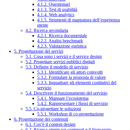
4.1.2. Questionari
4.1.3. Test di usabilità
4.1.4. Web analytics
4.1.5. Strumenti di mappatura dell’esperienza
utente
4.2. Ricerca secondaria
4.2.1. Ricerca documentale
4.2.2. Analisi benchmark
4.2.3. Valutazione euristica
5. Progettazione dei servizi
5.1. Cosa sono i servizi e il service design
5.2. Progettare servizi pubblici digitali
5.3. Definire il modello di servizio
5.3.1. Identificare gli attori coinvolti
5.3.2. Formulare la proposta di valore
5.3.3. Inquadrare gli elementi costitutivi del
servizio
5.4. Descrivere il funzionamento del servizio
5.4.1. Mappare l’ecosistema
5.4.2. Rappresentare i flussi di servizio
5.5. Co-progettare le soluzioni
5.5.1. Workshop di co-progettazione
6. Progettazione dei contenuti
6.1. Cos’è il content design
6.2. Ricerca utente sui contenuti e il linguaggio