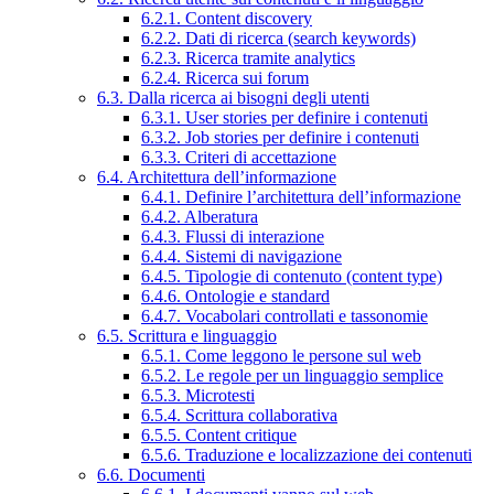
6.2.1. Content discovery
6.2.2. Dati di ricerca (search keywords)
6.2.3. Ricerca tramite analytics
6.2.4. Ricerca sui forum
6.3. Dalla ricerca ai bisogni degli utenti
6.3.1. User stories per definire i contenuti
6.3.2. Job stories per definire i contenuti
6.3.3. Criteri di accettazione
6.4. Architettura dell’informazione
6.4.1. Definire l’architettura dell’informazione
6.4.2. Alberatura
6.4.3. Flussi di interazione
6.4.4. Sistemi di navigazione
6.4.5. Tipologie di contenuto (content type)
6.4.6. Ontologie e standard
6.4.7. Vocabolari controllati e tassonomie
6.5. Scrittura e linguaggio
6.5.1. Come leggono le persone sul web
6.5.2. Le regole per un linguaggio semplice
6.5.3. Microtesti
6.5.4. Scrittura collaborativa
6.5.5. Content critique
6.5.6. Traduzione e localizzazione dei contenuti
6.6. Documenti