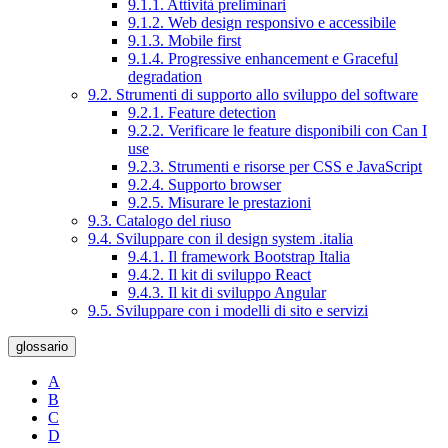
9.1.1. Attività preliminari
9.1.2. Web design responsivo e accessibile
9.1.3. Mobile first
9.1.4. Progressive enhancement e Graceful
degradation
9.2. Strumenti di supporto allo sviluppo del software
9.2.1. Feature detection
9.2.2. Verificare le feature disponibili con Can I
use
9.2.3. Strumenti e risorse per CSS e JavaScript
9.2.4. Supporto browser
9.2.5. Misurare le prestazioni
9.3. Catalogo del riuso
9.4. Sviluppare con il design system .italia
9.4.1. Il framework Bootstrap Italia
9.4.2. Il kit di sviluppo React
9.4.3. Il kit di sviluppo Angular
9.5. Sviluppare con i modelli di sito e servizi
glossario
A
B
C
D