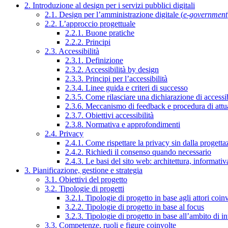
2. Introduzione al design per i servizi pubblici digitali
2.1. Design per l’amministrazione digitale (
e-government
2.2. L’approccio progettuale
2.2.1. Buone pratiche
2.2.2. Principi
2.3. Accessibilità
2.3.1. Definizione
2.3.2. Accessibilità by design
2.3.3. Principi per l’accessibilità
2.3.4. Linee guida e criteri di successo
2.3.5. Come rilasciare una dichiarazione di accessib
2.3.6. Meccanismo di feedback e procedura di attu
2.3.7. Obiettivi accessibilità
2.3.8. Normativa e approfondimenti
2.4. Privacy
2.4.1. Come rispettare la privacy sin dalla progettaz
2.4.2. Richiedi il consenso quando necessario
2.4.3. Le basi del sito web: architettura, informati
3. Pianificazione, gestione e strategia
3.1. Obiettivi del progetto
3.2. Tipologie di progetti
3.2.1. Tipologie di progetto in base agli attori coinv
3.2.2. Tipologie di progetto in base al focus
3.2.3. Tipologie di progetto in base all’ambito di i
3.3. Competenze, ruoli e figure coinvolte