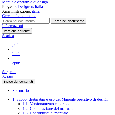
Manuale operativo di design
Progetto:
Designers Italia
Amministrazione:
italia
Cerca nel documento
Cerca nel documento
Informazioni
versione-corrente
Scarica
pdf
html
epub
Sorgente
Azioni
indice dei contenuti
Sommario
1. Scopo, destinatari e uso del Manuale operativo di design
1.1. Versionamento e storico
1.2. Consultazione del manuale
1.3. Contribuisci al manuale