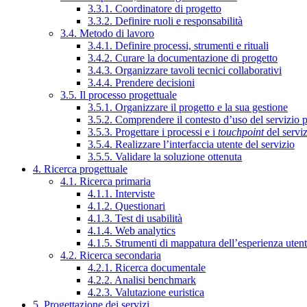
3.3.1. Coordinatore di progetto
3.3.2. Definire ruoli e responsabilità
3.4. Metodo di lavoro
3.4.1. Definire processi, strumenti e rituali
3.4.2. Curare la documentazione di progetto
3.4.3. Organizzare tavoli tecnici collaborativi
3.4.4. Prendere decisioni
3.5. Il processo progettuale
3.5.1. Organizzare il progetto e la sua gestione
3.5.2. Comprendere il contesto d’uso del servizio 
3.5.3. Progettare i processi e i
touchpoint
del servi
3.5.4. Realizzare l’interfaccia utente del servizio
3.5.5. Validare la soluzione ottenuta
4. Ricerca progettuale
4.1. Ricerca primaria
4.1.1. Interviste
4.1.2. Questionari
4.1.3. Test di usabilità
4.1.4. Web analytics
4.1.5. Strumenti di mappatura dell’esperienza uten
4.2. Ricerca secondaria
4.2.1. Ricerca documentale
4.2.2. Analisi benchmark
4.2.3. Valutazione euristica
5. Progettazione dei servizi