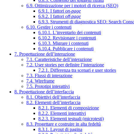
6.8.3. Consenso dei soggetti ritratti
6.9. Ottimizzazione per i motori di ricerca (SEO)
6.9.1. I fattori
on-page
6.9.2. I fattori
off-page
6.9.3. Strumenti di diagnostica SEO: Search Cons
6.10. Gestire i contenuti
6.10.1. L’inventario dei contenuti
6.10.2. Revisionare i contenuti
6.10.3. Migrare i contenuti
6.10.4. Pubblicare i contenuti
7. Progettazione dell’interazione
7.1. Caratteristiche dell’interazione
7.2. User stories per definire l’interazione
7.2.1. Differenza tra scenari e user stories
7.3. Flussi di interazione
7.4. Wireframe
7.5. Prototipi interattivi
8. Progettazione dell’interfaccia
8.1. Obiettivi dell’interfaccia
8.2. Elementi dell’interfaccia
8.2.1. Elementi di composizione
8.2.2. Elementi interattivi
8.2.3. Elementi testuali (microtesti)
8.3. Progettare e costruire in alta fedeltà
8.3.1. Layout di pagina