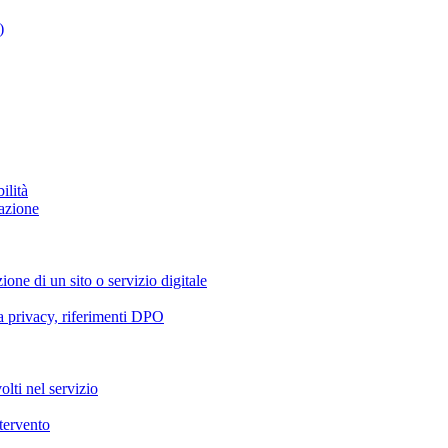
)
ilità
azione
ione di un sito o servizio digitale
va privacy, riferimenti DPO
olti nel servizio
ntervento