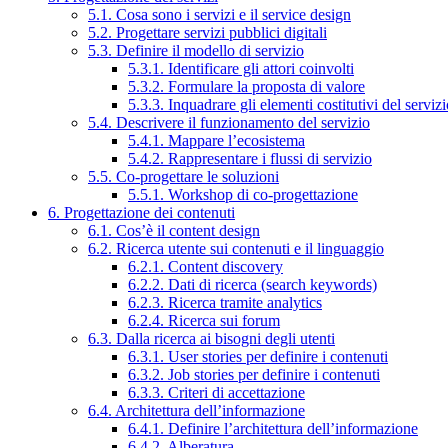
5.1. Cosa sono i servizi e il service design
5.2. Progettare servizi pubblici digitali
5.3. Definire il modello di servizio
5.3.1. Identificare gli attori coinvolti
5.3.2. Formulare la proposta di valore
5.3.3. Inquadrare gli elementi costitutivi del serviz
5.4. Descrivere il funzionamento del servizio
5.4.1. Mappare l’ecosistema
5.4.2. Rappresentare i flussi di servizio
5.5. Co-progettare le soluzioni
5.5.1. Workshop di co-progettazione
6. Progettazione dei contenuti
6.1. Cos’è il content design
6.2. Ricerca utente sui contenuti e il linguaggio
6.2.1. Content discovery
6.2.2. Dati di ricerca (search keywords)
6.2.3. Ricerca tramite analytics
6.2.4. Ricerca sui forum
6.3. Dalla ricerca ai bisogni degli utenti
6.3.1. User stories per definire i contenuti
6.3.2. Job stories per definire i contenuti
6.3.3. Criteri di accettazione
6.4. Architettura dell’informazione
6.4.1. Definire l’architettura dell’informazione
6.4.2. Alberatura