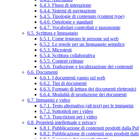
6.4.3. Flussi di interazione
6.4.4. Sistemi di navigazione
6.4.5. Tipologie di contenuto (content type)
6.4.6. Ontologie e standard
6.4.7. Vocabolari controllati e tassonomie
6.5. Scrittura e linguaggio
6.5.1. Come leggono le persone sul web
6.5.2. Le regole per un linguaggio semplice
6.5.3. Microtesti
6.5.4. Scrittura collaborativa
6.5.5. Content critique
6.5.6. Traduzione e localizzazione dei contenuti
6.6. Documenti
6.6.1. I documenti vanno sul web
6.6.2. Tipi di documenti
6.6.3. Formato di lettura dei documenti elettronici
6.6.4. Modalità di produzione dei documenti
6.7. Immagini e video
6.7.1. Testo alternativo (alt text) per le immagini
6.7.2. Sottotitoli per i video
6.7.3. Trascrizioni per i video
6.8. Proprietà intellettuale e privacy
6.8.1. Pubblicazione di contenuti prodotti dalla P
6.8.2. Pubblicazione di contenuti non prodotti dal