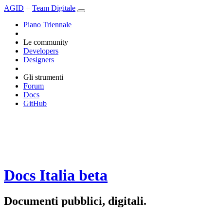
AGID
+
Team Digitale
Piano Triennale
Le community
Developers
Designers
Gli strumenti
Forum
Docs
GitHub
Docs Italia
beta
Documenti pubblici, digitali.