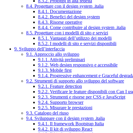
8.3.2. Prototipi in alta fedeltà
8.4. Progettare con il design system .italia
8.4.1. Documentazione
8.4.2. Benefici del design system
8.4.3. Risorse operative
8.4.4. Come contribuire al design system .italia
8.5. Progettare con i modelli di sito e servizi
8.5.1. Vantaggi dell’utilizzo dei modelli
8.5.2. I modelli di sito e servizi disponibili
9. Sviluppo dell’interfaccia
9.1. Approccio allo sviluppo
9.1.1. Attività preliminari
9.1.2. Web design responsivo e accessibile
9.1.3. Mobile first
9.1.4. Progressive enhancement e Graceful degrad
9.2. Strumenti di supporto allo sviluppo del software
9.2.1. Feature detection
9.2.2. Verificare le feature disponibili con Can I us
9.2.3. Strumenti e risorse per CSS e JavaScript
9.2.4. Supporto browser
9.2.5. Misurare le prestazioni
9.3. Catalogo del riuso
9.4. Sviluppare con il design system .italia
9.4.1. Il framework Bootstrap Italia
9.4.2. Il kit di sviluppo React