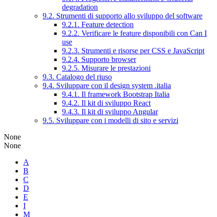
degradation
9.2. Strumenti di supporto allo sviluppo del software
9.2.1. Feature detection
9.2.2. Verificare le feature disponibili con Can I
use
9.2.3. Strumenti e risorse per CSS e JavaScript
9.2.4. Supporto browser
9.2.5. Misurare le prestazioni
9.3. Catalogo del riuso
9.4. Sviluppare con il design system .italia
9.4.1. Il framework Bootstrap Italia
9.4.2. Il kit di sviluppo React
9.4.3. Il kit di sviluppo Angular
9.5. Sviluppare con i modelli di sito e servizi
None
None
A
B
C
D
E
I
M