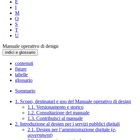
E
I
M
O
S
T
U
Manuale operativo di design
indici e glossario
contenuti
figure
tabelle
glossario
Sommario
1. Scopo, destinatari e uso del Manuale operativo di design
1.1. Versionamento e storico
1.2. Consultazione del manuale
1.3. Contribuisci al manuale
2. Introduzione al design per i servizi pubblici digitali
2.1. Design per l’amministrazione digitale (
e-
government
)