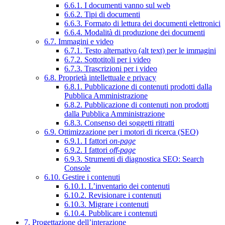
6.6.1. I documenti vanno sul web
6.6.2. Tipi di documenti
6.6.3. Formato di lettura dei documenti elettronici
6.6.4. Modalità di produzione dei documenti
6.7. Immagini e video
6.7.1. Testo alternativo (alt text) per le immagini
6.7.2. Sottotitoli per i video
6.7.3. Trascrizioni per i video
6.8. Proprietà intellettuale e privacy
6.8.1. Pubblicazione di contenuti prodotti dalla
Pubblica Amministrazione
6.8.2. Pubblicazione di contenuti non prodotti
dalla Pubblica Amministrazione
6.8.3. Consenso dei soggetti ritratti
6.9. Ottimizzazione per i motori di ricerca (SEO)
6.9.1. I fattori
on-page
6.9.2. I fattori
off-page
6.9.3. Strumenti di diagnostica SEO: Search
Console
6.10. Gestire i contenuti
6.10.1. L’inventario dei contenuti
6.10.2. Revisionare i contenuti
6.10.3. Migrare i contenuti
6.10.4. Pubblicare i contenuti
7. Progettazione dell’interazione