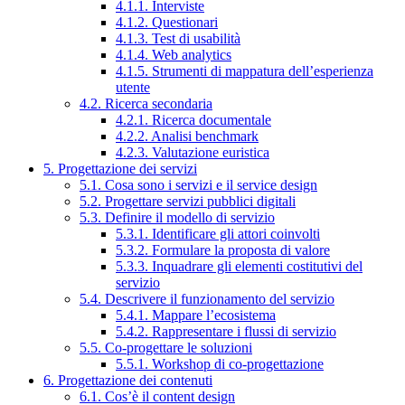
4.1.1. Interviste
4.1.2. Questionari
4.1.3. Test di usabilità
4.1.4. Web analytics
4.1.5. Strumenti di mappatura dell’esperienza
utente
4.2. Ricerca secondaria
4.2.1. Ricerca documentale
4.2.2. Analisi benchmark
4.2.3. Valutazione euristica
5. Progettazione dei servizi
5.1. Cosa sono i servizi e il service design
5.2. Progettare servizi pubblici digitali
5.3. Definire il modello di servizio
5.3.1. Identificare gli attori coinvolti
5.3.2. Formulare la proposta di valore
5.3.3. Inquadrare gli elementi costitutivi del
servizio
5.4. Descrivere il funzionamento del servizio
5.4.1. Mappare l’ecosistema
5.4.2. Rappresentare i flussi di servizio
5.5. Co-progettare le soluzioni
5.5.1. Workshop di co-progettazione
6. Progettazione dei contenuti
6.1. Cos’è il content design