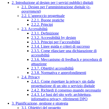
2. Introduzione al design per i servizi pubblici digitali
2.1. Design per l’amministrazione digitale (
e-
government
)
2.2. L’approccio progettuale
2.2.1. Buone pratiche
2.2.2. Principi
2.3. Accessibilità
2.3.1. Definizione
2.3.2. Accessibilità by design
2.3.3. Principi per l’accessibilità
2.3.4. Linee guida e criteri di successo
2.3.5. Come rilasciare una dichiarazione di
accessibilità
2.3.6. Meccanismo di feedback e procedura di
attuazione
2.3.7. Obiettivi accessibilità
2.3.8. Normativa e approfondimenti
2.4. Privacy
2.4.1. Come rispettare la privacy sin dalla
progettazione di un sito o servizio digitale
2.4.2. Richiedi il consenso quando necessario
2.4.3. Le basi del sito web: architettura,
informativa privacy, riferimenti DPO
3. Pianificazione, gestione e strategia
3.1. Obiettivi del progetto