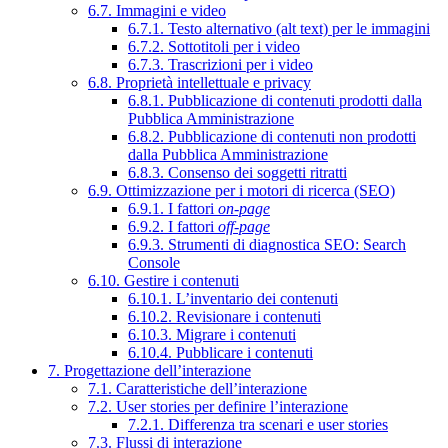
6.7. Immagini e video
6.7.1. Testo alternativo (alt text) per le immagini
6.7.2. Sottotitoli per i video
6.7.3. Trascrizioni per i video
6.8. Proprietà intellettuale e privacy
6.8.1. Pubblicazione di contenuti prodotti dalla
Pubblica Amministrazione
6.8.2. Pubblicazione di contenuti non prodotti
dalla Pubblica Amministrazione
6.8.3. Consenso dei soggetti ritratti
6.9. Ottimizzazione per i motori di ricerca (SEO)
6.9.1. I fattori
on-page
6.9.2. I fattori
off-page
6.9.3. Strumenti di diagnostica SEO: Search
Console
6.10. Gestire i contenuti
6.10.1. L’inventario dei contenuti
6.10.2. Revisionare i contenuti
6.10.3. Migrare i contenuti
6.10.4. Pubblicare i contenuti
7. Progettazione dell’interazione
7.1. Caratteristiche dell’interazione
7.2. User stories per definire l’interazione
7.2.1. Differenza tra scenari e user stories
7.3. Flussi di interazione