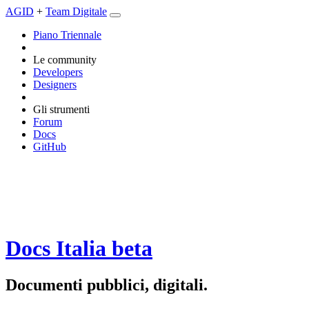
AGID
+
Team Digitale
Piano Triennale
Le community
Developers
Designers
Gli strumenti
Forum
Docs
GitHub
Docs Italia
beta
Documenti pubblici, digitali.