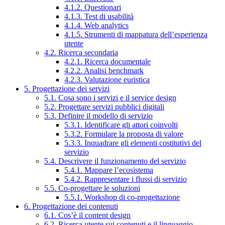
4.1.2. Questionari
4.1.3. Test di usabilità
4.1.4. Web analytics
4.1.5. Strumenti di mappatura dell’esperienza
utente
4.2. Ricerca secondaria
4.2.1. Ricerca documentale
4.2.2. Analisi benchmark
4.2.3. Valutazione euristica
5. Progettazione dei servizi
5.1. Cosa sono i servizi e il service design
5.2. Progettare servizi pubblici digitali
5.3. Definire il modello di servizio
5.3.1. Identificare gli attori coinvolti
5.3.2. Formulare la proposta di valore
5.3.3. Inquadrare gli elementi costitutivi del
servizio
5.4. Descrivere il funzionamento del servizio
5.4.1. Mappare l’ecosistema
5.4.2. Rappresentare i flussi di servizio
5.5. Co-progettare le soluzioni
5.5.1. Workshop di co-progettazione
6. Progettazione dei contenuti
6.1. Cos’è il content design
6.2. Ricerca utente sui contenuti e il linguaggio