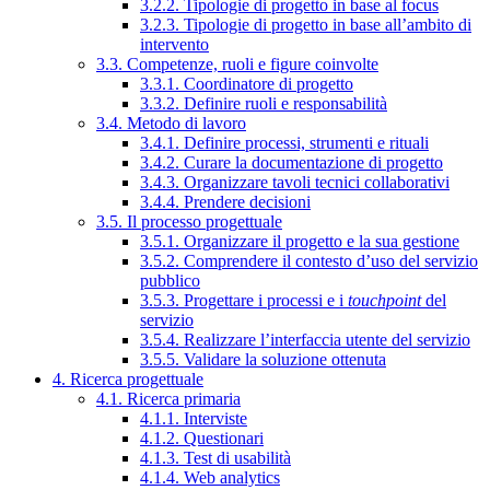
3.2.2. Tipologie di progetto in base al focus
3.2.3. Tipologie di progetto in base all’ambito di
intervento
3.3. Competenze, ruoli e figure coinvolte
3.3.1. Coordinatore di progetto
3.3.2. Definire ruoli e responsabilità
3.4. Metodo di lavoro
3.4.1. Definire processi, strumenti e rituali
3.4.2. Curare la documentazione di progetto
3.4.3. Organizzare tavoli tecnici collaborativi
3.4.4. Prendere decisioni
3.5. Il processo progettuale
3.5.1. Organizzare il progetto e la sua gestione
3.5.2. Comprendere il contesto d’uso del servizio
pubblico
3.5.3. Progettare i processi e i
touchpoint
del
servizio
3.5.4. Realizzare l’interfaccia utente del servizio
3.5.5. Validare la soluzione ottenuta
4. Ricerca progettuale
4.1. Ricerca primaria
4.1.1. Interviste
4.1.2. Questionari
4.1.3. Test di usabilità
4.1.4. Web analytics