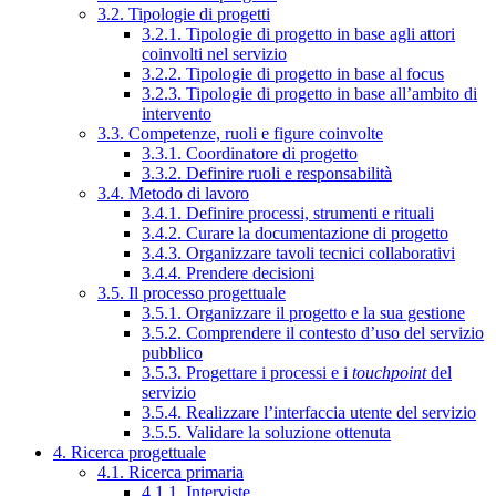
3.2. Tipologie di progetti
3.2.1. Tipologie di progetto in base agli attori
coinvolti nel servizio
3.2.2. Tipologie di progetto in base al focus
3.2.3. Tipologie di progetto in base all’ambito di
intervento
3.3. Competenze, ruoli e figure coinvolte
3.3.1. Coordinatore di progetto
3.3.2. Definire ruoli e responsabilità
3.4. Metodo di lavoro
3.4.1. Definire processi, strumenti e rituali
3.4.2. Curare la documentazione di progetto
3.4.3. Organizzare tavoli tecnici collaborativi
3.4.4. Prendere decisioni
3.5. Il processo progettuale
3.5.1. Organizzare il progetto e la sua gestione
3.5.2. Comprendere il contesto d’uso del servizio
pubblico
3.5.3. Progettare i processi e i
touchpoint
del
servizio
3.5.4. Realizzare l’interfaccia utente del servizio
3.5.5. Validare la soluzione ottenuta
4. Ricerca progettuale
4.1. Ricerca primaria
4.1.1. Interviste