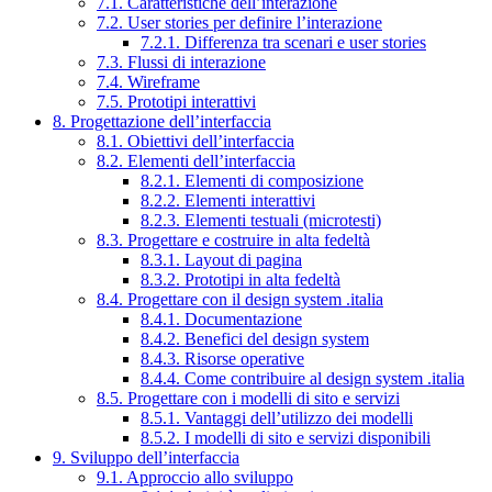
7.1. Caratteristiche dell’interazione
7.2. User stories per definire l’interazione
7.2.1. Differenza tra scenari e user stories
7.3. Flussi di interazione
7.4. Wireframe
7.5. Prototipi interattivi
8. Progettazione dell’interfaccia
8.1. Obiettivi dell’interfaccia
8.2. Elementi dell’interfaccia
8.2.1. Elementi di composizione
8.2.2. Elementi interattivi
8.2.3. Elementi testuali (microtesti)
8.3. Progettare e costruire in alta fedeltà
8.3.1. Layout di pagina
8.3.2. Prototipi in alta fedeltà
8.4. Progettare con il design system .italia
8.4.1. Documentazione
8.4.2. Benefici del design system
8.4.3. Risorse operative
8.4.4. Come contribuire al design system .italia
8.5. Progettare con i modelli di sito e servizi
8.5.1. Vantaggi dell’utilizzo dei modelli
8.5.2. I modelli di sito e servizi disponibili
9. Sviluppo dell’interfaccia
9.1. Approccio allo sviluppo