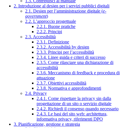
1.3. Contribuisci al manuale
2. Introduzione al design per i servizi pubblici digitali
2.1. Design per l’amministrazione digitale (
e-
government
)
2.2. L’approccio progettuale
2.2.1. Buone pratiche
2.2.2. Principi
2.3. Accessibilità
2.3.1. Definizione
2.3.2. Accessibilità by design
2.3.3. Principi per l’accessibilità
2.3.4. Linee guida e criteri di successo
2.3.5. Come rilasciare una dichiarazione di
accessibilità
2.3.6. Meccanismo di feedback e procedura di
attuazione
2.3.7. Obiettivi accessibilità
2.3.8. Normativa e approfondimenti
2.4. Privacy
2.4.1. Come rispettare la privacy sin dalla
progettazione di un sito o servizio digitale
2.4.2. Richiedi il consenso quando necessario
2.4.3. Le basi del sito web: architettura,
informativa privacy, riferimenti DPO
3. Pianificazione, gestione e strategia