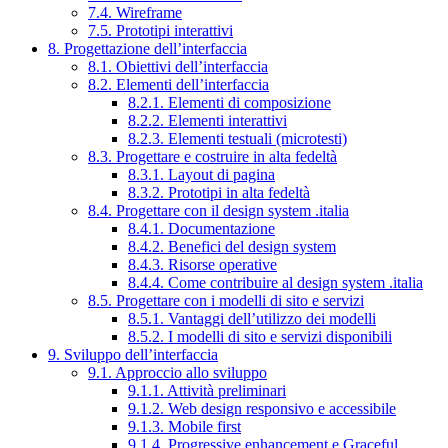
7.4. Wireframe
7.5. Prototipi interattivi
8. Progettazione dell’interfaccia
8.1. Obiettivi dell’interfaccia
8.2. Elementi dell’interfaccia
8.2.1. Elementi di composizione
8.2.2. Elementi interattivi
8.2.3. Elementi testuali (microtesti)
8.3. Progettare e costruire in alta fedeltà
8.3.1. Layout di pagina
8.3.2. Prototipi in alta fedeltà
8.4. Progettare con il design system .italia
8.4.1. Documentazione
8.4.2. Benefici del design system
8.4.3. Risorse operative
8.4.4. Come contribuire al design system .italia
8.5. Progettare con i modelli di sito e servizi
8.5.1. Vantaggi dell’utilizzo dei modelli
8.5.2. I modelli di sito e servizi disponibili
9. Sviluppo dell’interfaccia
9.1. Approccio allo sviluppo
9.1.1. Attività preliminari
9.1.2. Web design responsivo e accessibile
9.1.3. Mobile first
9.1.4. Progressive enhancement e Graceful