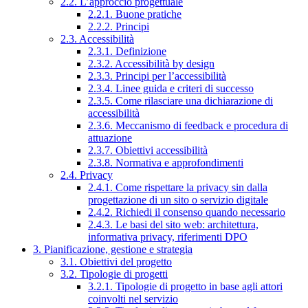
2.2. L’approccio progettuale
2.2.1. Buone pratiche
2.2.2. Principi
2.3. Accessibilità
2.3.1. Definizione
2.3.2. Accessibilità by design
2.3.3. Principi per l’accessibilità
2.3.4. Linee guida e criteri di successo
2.3.5. Come rilasciare una dichiarazione di
accessibilità
2.3.6. Meccanismo di feedback e procedura di
attuazione
2.3.7. Obiettivi accessibilità
2.3.8. Normativa e approfondimenti
2.4. Privacy
2.4.1. Come rispettare la privacy sin dalla
progettazione di un sito o servizio digitale
2.4.2. Richiedi il consenso quando necessario
2.4.3. Le basi del sito web: architettura,
informativa privacy, riferimenti DPO
3. Pianificazione, gestione e strategia
3.1. Obiettivi del progetto
3.2. Tipologie di progetti
3.2.1. Tipologie di progetto in base agli attori
coinvolti nel servizio