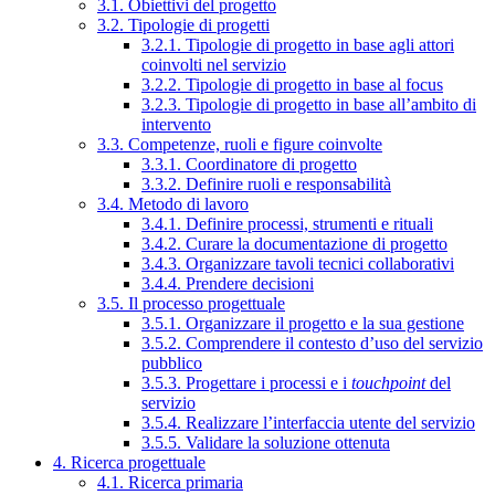
3.1. Obiettivi del progetto
3.2. Tipologie di progetti
3.2.1. Tipologie di progetto in base agli attori
coinvolti nel servizio
3.2.2. Tipologie di progetto in base al focus
3.2.3. Tipologie di progetto in base all’ambito di
intervento
3.3. Competenze, ruoli e figure coinvolte
3.3.1. Coordinatore di progetto
3.3.2. Definire ruoli e responsabilità
3.4. Metodo di lavoro
3.4.1. Definire processi, strumenti e rituali
3.4.2. Curare la documentazione di progetto
3.4.3. Organizzare tavoli tecnici collaborativi
3.4.4. Prendere decisioni
3.5. Il processo progettuale
3.5.1. Organizzare il progetto e la sua gestione
3.5.2. Comprendere il contesto d’uso del servizio
pubblico
3.5.3. Progettare i processi e i
touchpoint
del
servizio
3.5.4. Realizzare l’interfaccia utente del servizio
3.5.5. Validare la soluzione ottenuta
4. Ricerca progettuale
4.1. Ricerca primaria