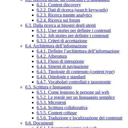
6.2.1. Content discovery
6.2.2. Dati di ricerca (search keywords)
6.2.3. Ricerca tramite analytics
6.2.4. Ricerca sui forum
6.3. Dalla ricerca ai bisogni degli utenti
6.3.1. User stories per definire i contenuti
6.3.2. Job stories per definire i contenuti
6.3.3. Criteri di accettazione
6.4. Architettura dell’informazione
6.4.1. Definire l’architettura dell’informazione
6.4.2. Alberatura
6.4.3. Flussi di interazione
6.4.4. Sistemi di navigazione
6.4.5. Tipologie di contenuto (content type)
6.4.6. Ontologie e standard
6.4.7. Vocabolari controllati e tassonomie
6.5. Scrittura e linguaggio
6.5.1. Come leggono le persone sul web
6.5.2. Le regole per un linguaggio semplice
6.5.3. Microtesti
6.5.4. Scrittura collaborativa
6.5.5. Content critique
6.5.6. Traduzione e localizzazione dei contenuti
6.6. Documenti