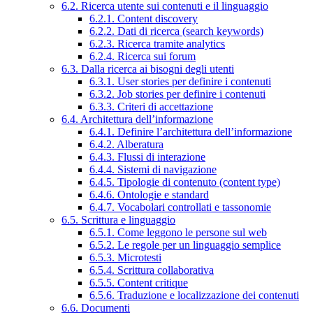
6.2. Ricerca utente sui contenuti e il linguaggio
6.2.1. Content discovery
6.2.2. Dati di ricerca (search keywords)
6.2.3. Ricerca tramite analytics
6.2.4. Ricerca sui forum
6.3. Dalla ricerca ai bisogni degli utenti
6.3.1. User stories per definire i contenuti
6.3.2. Job stories per definire i contenuti
6.3.3. Criteri di accettazione
6.4. Architettura dell’informazione
6.4.1. Definire l’architettura dell’informazione
6.4.2. Alberatura
6.4.3. Flussi di interazione
6.4.4. Sistemi di navigazione
6.4.5. Tipologie di contenuto (content type)
6.4.6. Ontologie e standard
6.4.7. Vocabolari controllati e tassonomie
6.5. Scrittura e linguaggio
6.5.1. Come leggono le persone sul web
6.5.2. Le regole per un linguaggio semplice
6.5.3. Microtesti
6.5.4. Scrittura collaborativa
6.5.5. Content critique
6.5.6. Traduzione e localizzazione dei contenuti
6.6. Documenti