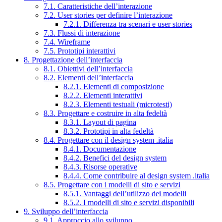
7.1. Caratteristiche dell’interazione
7.2. User stories per definire l’interazione
7.2.1. Differenza tra scenari e user stories
7.3. Flussi di interazione
7.4. Wireframe
7.5. Prototipi interattivi
8. Progettazione dell’interfaccia
8.1. Obiettivi dell’interfaccia
8.2. Elementi dell’interfaccia
8.2.1. Elementi di composizione
8.2.2. Elementi interattivi
8.2.3. Elementi testuali (microtesti)
8.3. Progettare e costruire in alta fedeltà
8.3.1. Layout di pagina
8.3.2. Prototipi in alta fedeltà
8.4. Progettare con il design system .italia
8.4.1. Documentazione
8.4.2. Benefici del design system
8.4.3. Risorse operative
8.4.4. Come contribuire al design system .italia
8.5. Progettare con i modelli di sito e servizi
8.5.1. Vantaggi dell’utilizzo dei modelli
8.5.2. I modelli di sito e servizi disponibili
9. Sviluppo dell’interfaccia
9.1. Approccio allo sviluppo