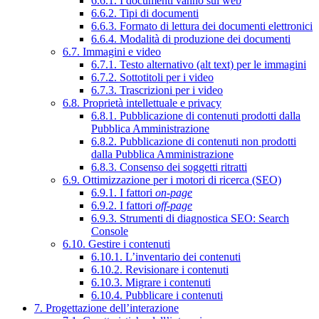
6.6.1. I documenti vanno sul web
6.6.2. Tipi di documenti
6.6.3. Formato di lettura dei documenti elettronici
6.6.4. Modalità di produzione dei documenti
6.7. Immagini e video
6.7.1. Testo alternativo (alt text) per le immagini
6.7.2. Sottotitoli per i video
6.7.3. Trascrizioni per i video
6.8. Proprietà intellettuale e privacy
6.8.1. Pubblicazione di contenuti prodotti dalla
Pubblica Amministrazione
6.8.2. Pubblicazione di contenuti non prodotti
dalla Pubblica Amministrazione
6.8.3. Consenso dei soggetti ritratti
6.9. Ottimizzazione per i motori di ricerca (SEO)
6.9.1. I fattori
on-page
6.9.2. I fattori
off-page
6.9.3. Strumenti di diagnostica SEO: Search
Console
6.10. Gestire i contenuti
6.10.1. L’inventario dei contenuti
6.10.2. Revisionare i contenuti
6.10.3. Migrare i contenuti
6.10.4. Pubblicare i contenuti
7. Progettazione dell’interazione