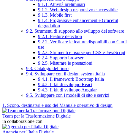
9.1.1. Attività preliminari
9.1.2. Web design responsivo e accessibile
9.1.3. Mobile first
9.1.4. Progressive enhancement e Graceful
degradation
9.2. Strumenti di supporto allo sviluppo del software
9.2.1. Feature detection
9.2.2. Verificare le feature disponibili con Can I
use
9.2.3. Strumenti e risorse per CSS e JavaScript
9.2.4. Supporto browser
9.2.5. Misurare le prestazioni
9.3. Catalogo del riuso
9.4. Sviluppare con il design system .italia
9.4.1. Il framework Bootstrap Italia
9.4.2. Il kit di sviluppo React
9.4.3. Il kit di sviluppo Angular
9.5. Sviluppare con i modelli di sito e servizi
1. Scopo, destinatari e uso del Manuale operativo di design
Team per la Trasformazione Digitale
in collaborazione con
Agenzia per l'Italia Digitale