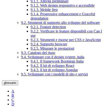
9.1.1. Attività preliminari
9.1.2. Web design responsivo e accessibile
9.1.3. Mobile first
9.1.4. Progressive enhancement e Graceful
degradation
9.2. Strumenti di supporto allo sviluppo del software
9.2.1. Feature detection
9.2.2. Verificare le feature disponibili con Can I
use
9.2.3. Strumenti e risorse per CSS e JavaScript
9.2.4. Supporto browser
9.2.5. Misurare le prestazioni
9.3. Catalogo del riuso
9.4. Sviluppare con il design system .italia
9.4.1. Il framework Bootstrap Italia
9.4.2. Il kit di sviluppo React
9.4.3. Il kit di sviluppo Angular
9.5. Sviluppare con i modelli di sito e servizi
glossario
A
B
C
D