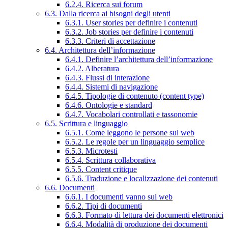
6.2.4. Ricerca sui forum
6.3. Dalla ricerca ai bisogni degli utenti
6.3.1. User stories per definire i contenuti
6.3.2. Job stories per definire i contenuti
6.3.3. Criteri di accettazione
6.4. Architettura dell’informazione
6.4.1. Definire l’architettura dell’informazione
6.4.2. Alberatura
6.4.3. Flussi di interazione
6.4.4. Sistemi di navigazione
6.4.5. Tipologie di contenuto (content type)
6.4.6. Ontologie e standard
6.4.7. Vocabolari controllati e tassonomie
6.5. Scrittura e linguaggio
6.5.1. Come leggono le persone sul web
6.5.2. Le regole per un linguaggio semplice
6.5.3. Microtesti
6.5.4. Scrittura collaborativa
6.5.5. Content critique
6.5.6. Traduzione e localizzazione dei contenuti
6.6. Documenti
6.6.1. I documenti vanno sul web
6.6.2. Tipi di documenti
6.6.3. Formato di lettura dei documenti elettronici
6.6.4. Modalità di produzione dei documenti