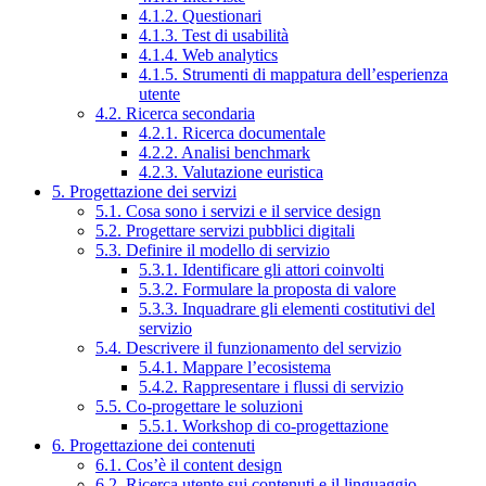
4.1.2. Questionari
4.1.3. Test di usabilità
4.1.4. Web analytics
4.1.5. Strumenti di mappatura dell’esperienza
utente
4.2. Ricerca secondaria
4.2.1. Ricerca documentale
4.2.2. Analisi benchmark
4.2.3. Valutazione euristica
5. Progettazione dei servizi
5.1. Cosa sono i servizi e il service design
5.2. Progettare servizi pubblici digitali
5.3. Definire il modello di servizio
5.3.1. Identificare gli attori coinvolti
5.3.2. Formulare la proposta di valore
5.3.3. Inquadrare gli elementi costitutivi del
servizio
5.4. Descrivere il funzionamento del servizio
5.4.1. Mappare l’ecosistema
5.4.2. Rappresentare i flussi di servizio
5.5. Co-progettare le soluzioni
5.5.1. Workshop di co-progettazione
6. Progettazione dei contenuti
6.1. Cos’è il content design
6.2. Ricerca utente sui contenuti e il linguaggio