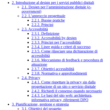
2. Introduzione al design per i servizi pubblici digitali
2.1. Design per l’amministrazione digitale (
e-
government
)
2.2. L’approccio progettuale
2.2.1. Buone pratiche
2.2.2. Principi
2.3. Accessibilità
2.3.1. Definizione
2.3.2. Accessibilità by design
2.3.3. Principi per l’accessibilità
2.3.4. Linee guida e criteri di successo
2.3.5. Come rilasciare una dichiarazione di
accessibilità
2.3.6. Meccanismo di feedback e procedura di
attuazione
2.3.7. Obiettivi accessibilità
2.3.8. Normativa e approfondimenti
2.4. Privacy
2.4.1. Come rispettare la privacy sin dalla
progettazione di un sito o servizio digitale
2.4.2. Richiedi il consenso quando necessario
2.4.3. Le basi del sito web: architettura,
informativa privacy, riferimenti DPO
3. Pianificazione, gestione e strategia
3.1. Obiettivi del progetto