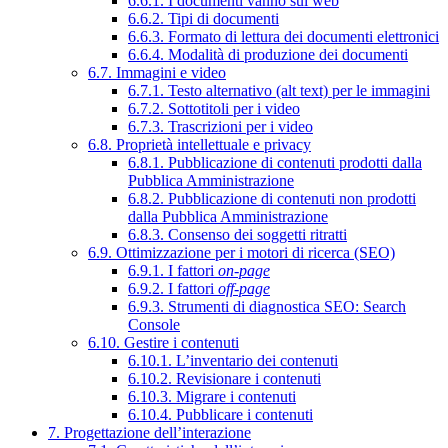
6.6.1. I documenti vanno sul web
6.6.2. Tipi di documenti
6.6.3. Formato di lettura dei documenti elettronici
6.6.4. Modalità di produzione dei documenti
6.7. Immagini e video
6.7.1. Testo alternativo (alt text) per le immagini
6.7.2. Sottotitoli per i video
6.7.3. Trascrizioni per i video
6.8. Proprietà intellettuale e privacy
6.8.1. Pubblicazione di contenuti prodotti dalla
Pubblica Amministrazione
6.8.2. Pubblicazione di contenuti non prodotti
dalla Pubblica Amministrazione
6.8.3. Consenso dei soggetti ritratti
6.9. Ottimizzazione per i motori di ricerca (SEO)
6.9.1. I fattori
on-page
6.9.2. I fattori
off-page
6.9.3. Strumenti di diagnostica SEO: Search
Console
6.10. Gestire i contenuti
6.10.1. L’inventario dei contenuti
6.10.2. Revisionare i contenuti
6.10.3. Migrare i contenuti
6.10.4. Pubblicare i contenuti
7. Progettazione dell’interazione