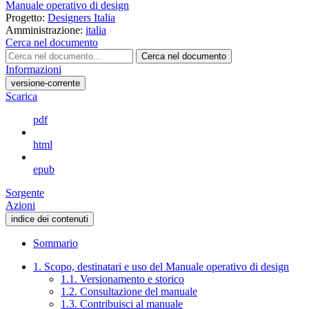
Manuale operativo di design
Progetto:
Designers Italia
Amministrazione:
italia
Cerca nel documento
Cerca nel documento
Informazioni
versione-corrente
Scarica
pdf
html
epub
Sorgente
Azioni
indice dei contenuti
Sommario
1. Scopo, destinatari e uso del Manuale operativo di design
1.1. Versionamento e storico
1.2. Consultazione del manuale
1.3. Contribuisci al manuale