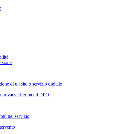
)
ilità
azione
ione di un sito o servizio digitale
va privacy, riferimenti DPO
olti nel servizio
ntervento