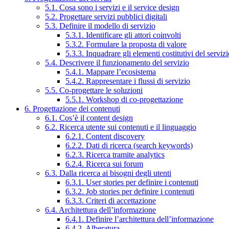
5.1. Cosa sono i servizi e il service design
5.2. Progettare servizi pubblici digitali
5.3. Definire il modello di servizio
5.3.1. Identificare gli attori coinvolti
5.3.2. Formulare la proposta di valore
5.3.3. Inquadrare gli elementi costitutivi del serviz
5.4. Descrivere il funzionamento del servizio
5.4.1. Mappare l’ecosistema
5.4.2. Rappresentare i flussi di servizio
5.5. Co-progettare le soluzioni
5.5.1. Workshop di co-progettazione
6. Progettazione dei contenuti
6.1. Cos’è il content design
6.2. Ricerca utente sui contenuti e il linguaggio
6.2.1. Content discovery
6.2.2. Dati di ricerca (search keywords)
6.2.3. Ricerca tramite analytics
6.2.4. Ricerca sui forum
6.3. Dalla ricerca ai bisogni degli utenti
6.3.1. User stories per definire i contenuti
6.3.2. Job stories per definire i contenuti
6.3.3. Criteri di accettazione
6.4. Architettura dell’informazione
6.4.1. Definire l’architettura dell’informazione
6.4.2. Alberatura