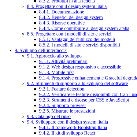
8.3.2. Prototipi in alta fedeltà
8.4. Progettare con il design system .italia
8.4.1. Documentazione
8.4.2. Benefici del design system
8.4.3. Risorse operative
8.4.4. Come contribuire al design system .italia
8.5. Progettare con i modelli di sito e servizi
8.5.1. Vantaggi dell’utilizzo dei modelli
8.5.2. I modelli di sito e servizi disponibili
9. Sviluppo dell’interfaccia
9.1. Approccio allo sviluppo
9.1.1. Attività preliminari
9.1.2. Web design responsivo e accessibile
9.1.3. Mobile first
9.1.4. Progressive enhancement e Graceful degrad
9.2. Strumenti di supporto allo sviluppo del software
9.2.1. Feature detection
9.2.2. Verificare le feature disponibili con Can I us
9.2.3. Strumenti e risorse per CSS e JavaScript
9.2.4. Supporto browser
9.2.5. Misurare le prestazioni
9.3. Catalogo del riuso
9.4. Sviluppare con il design system .italia
9.4.1. Il framework Bootstrap Italia
9.4.2. Il kit di sviluppo React