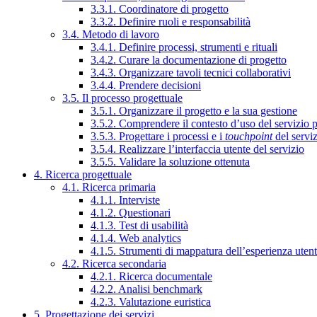
3.3.1. Coordinatore di progetto
3.3.2. Definire ruoli e responsabilità
3.4. Metodo di lavoro
3.4.1. Definire processi, strumenti e rituali
3.4.2. Curare la documentazione di progetto
3.4.3. Organizzare tavoli tecnici collaborativi
3.4.4. Prendere decisioni
3.5. Il processo progettuale
3.5.1. Organizzare il progetto e la sua gestione
3.5.2. Comprendere il contesto d’uso del servizio 
3.5.3. Progettare i processi e i
touchpoint
del servi
3.5.4. Realizzare l’interfaccia utente del servizio
3.5.5. Validare la soluzione ottenuta
4. Ricerca progettuale
4.1. Ricerca primaria
4.1.1. Interviste
4.1.2. Questionari
4.1.3. Test di usabilità
4.1.4. Web analytics
4.1.5. Strumenti di mappatura dell’esperienza uten
4.2. Ricerca secondaria
4.2.1. Ricerca documentale
4.2.2. Analisi benchmark
4.2.3. Valutazione euristica
5. Progettazione dei servizi