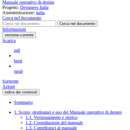
Manuale operativo di design
Progetto:
Designers Italia
Amministrazione:
italia
Cerca nel documento
Cerca nel documento
Informazioni
versione-corrente
Scarica
pdf
html
epub
Sorgente
Azioni
indice dei contenuti
Sommario
1. Scopo, destinatari e uso del Manuale operativo di design
1.1. Versionamento e storico
1.2. Consultazione del manuale
1.3. Contribuisci al manuale