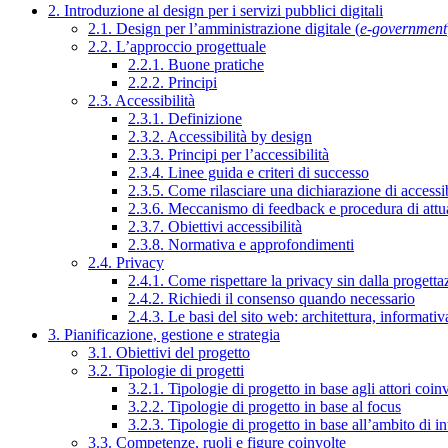
2. Introduzione al design per i servizi pubblici digitali
2.1. Design per l’amministrazione digitale (
e-government
2.2. L’approccio progettuale
2.2.1. Buone pratiche
2.2.2. Principi
2.3. Accessibilità
2.3.1. Definizione
2.3.2. Accessibilità by design
2.3.3. Principi per l’accessibilità
2.3.4. Linee guida e criteri di successo
2.3.5. Come rilasciare una dichiarazione di accessib
2.3.6. Meccanismo di feedback e procedura di attu
2.3.7. Obiettivi accessibilità
2.3.8. Normativa e approfondimenti
2.4. Privacy
2.4.1. Come rispettare la privacy sin dalla progettaz
2.4.2. Richiedi il consenso quando necessario
2.4.3. Le basi del sito web: architettura, informati
3. Pianificazione, gestione e strategia
3.1. Obiettivi del progetto
3.2. Tipologie di progetti
3.2.1. Tipologie di progetto in base agli attori coinv
3.2.2. Tipologie di progetto in base al focus
3.2.3. Tipologie di progetto in base all’ambito di i
3.3. Competenze, ruoli e figure coinvolte