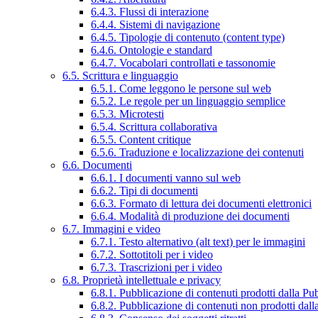
6.4.3. Flussi di interazione
6.4.4. Sistemi di navigazione
6.4.5. Tipologie di contenuto (content type)
6.4.6. Ontologie e standard
6.4.7. Vocabolari controllati e tassonomie
6.5. Scrittura e linguaggio
6.5.1. Come leggono le persone sul web
6.5.2. Le regole per un linguaggio semplice
6.5.3. Microtesti
6.5.4. Scrittura collaborativa
6.5.5. Content critique
6.5.6. Traduzione e localizzazione dei contenuti
6.6. Documenti
6.6.1. I documenti vanno sul web
6.6.2. Tipi di documenti
6.6.3. Formato di lettura dei documenti elettronici
6.6.4. Modalità di produzione dei documenti
6.7. Immagini e video
6.7.1. Testo alternativo (alt text) per le immagini
6.7.2. Sottotitoli per i video
6.7.3. Trascrizioni per i video
6.8. Proprietà intellettuale e privacy
6.8.1. Pubblicazione di contenuti prodotti dalla P
6.8.2. Pubblicazione di contenuti non prodotti dal