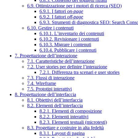
6.8.3. Consenso dei soggetti ritratti
6.9. Ottimizzazione per i motori di ricerca (SEO)
6.9.1. I fattori
on-page
6.9.2. I fattori
off-page
6.9.3. Strumenti di diagnostica SEO: Search Cons
6.10. Gestire i contenuti
6.10.1. L’inventario dei contenuti
6.10.2. Revisionare i contenuti
6.10.3. Migrare i contenuti
6.10.4. Pubblicare i contenuti
7. Progettazione dell’interazione
7.1. Caratteristiche dell’interazione
7.2. User stories per definire l’interazione
7.2.1. Differenza tra scenari e user stories
7.3. Flussi di interazione
7.4. Wireframe
7.5. Prototipi interattivi
8. Progettazione dell’interfaccia
8.1. Obiettivi dell’interfaccia
8.2. Elementi dell’interfaccia
8.2.1. Elementi di composizione
8.2.2. Elementi interattivi
8.2.3. Elementi testuali (microtesti)
8.3. Progettare e costruire in alta fedeltà
8.3.1. Layout di pagina