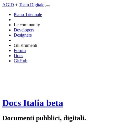
AGID
+
Team Digitale
Piano Triennale
Le community
Developers
Designers
Gli strumenti
Forum
Docs
GitHub
Docs Italia
beta
Documenti pubblici, digitali.