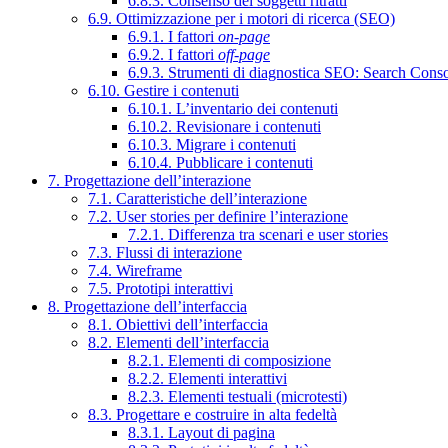
6.8.3. Consenso dei soggetti ritratti
6.9. Ottimizzazione per i motori di ricerca (SEO)
6.9.1. I fattori
on-page
6.9.2. I fattori
off-page
6.9.3. Strumenti di diagnostica SEO: Search Cons
6.10. Gestire i contenuti
6.10.1. L’inventario dei contenuti
6.10.2. Revisionare i contenuti
6.10.3. Migrare i contenuti
6.10.4. Pubblicare i contenuti
7. Progettazione dell’interazione
7.1. Caratteristiche dell’interazione
7.2. User stories per definire l’interazione
7.2.1. Differenza tra scenari e user stories
7.3. Flussi di interazione
7.4. Wireframe
7.5. Prototipi interattivi
8. Progettazione dell’interfaccia
8.1. Obiettivi dell’interfaccia
8.2. Elementi dell’interfaccia
8.2.1. Elementi di composizione
8.2.2. Elementi interattivi
8.2.3. Elementi testuali (microtesti)
8.3. Progettare e costruire in alta fedeltà
8.3.1. Layout di pagina