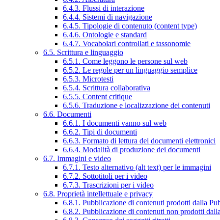
6.4.3. Flussi di interazione
6.4.4. Sistemi di navigazione
6.4.5. Tipologie di contenuto (content type)
6.4.6. Ontologie e standard
6.4.7. Vocabolari controllati e tassonomie
6.5. Scrittura e linguaggio
6.5.1. Come leggono le persone sul web
6.5.2. Le regole per un linguaggio semplice
6.5.3. Microtesti
6.5.4. Scrittura collaborativa
6.5.5. Content critique
6.5.6. Traduzione e localizzazione dei contenuti
6.6. Documenti
6.6.1. I documenti vanno sul web
6.6.2. Tipi di documenti
6.6.3. Formato di lettura dei documenti elettronici
6.6.4. Modalità di produzione dei documenti
6.7. Immagini e video
6.7.1. Testo alternativo (alt text) per le immagini
6.7.2. Sottotitoli per i video
6.7.3. Trascrizioni per i video
6.8. Proprietà intellettuale e privacy
6.8.1. Pubblicazione di contenuti prodotti dalla P
6.8.2. Pubblicazione di contenuti non prodotti dal