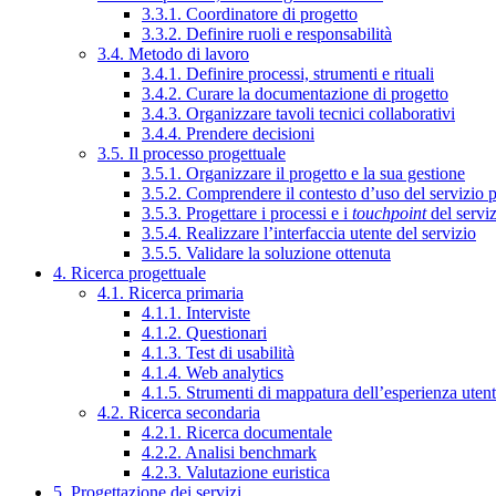
3.3.1. Coordinatore di progetto
3.3.2. Definire ruoli e responsabilità
3.4. Metodo di lavoro
3.4.1. Definire processi, strumenti e rituali
3.4.2. Curare la documentazione di progetto
3.4.3. Organizzare tavoli tecnici collaborativi
3.4.4. Prendere decisioni
3.5. Il processo progettuale
3.5.1. Organizzare il progetto e la sua gestione
3.5.2. Comprendere il contesto d’uso del servizio 
3.5.3. Progettare i processi e i
touchpoint
del servi
3.5.4. Realizzare l’interfaccia utente del servizio
3.5.5. Validare la soluzione ottenuta
4. Ricerca progettuale
4.1. Ricerca primaria
4.1.1. Interviste
4.1.2. Questionari
4.1.3. Test di usabilità
4.1.4. Web analytics
4.1.5. Strumenti di mappatura dell’esperienza uten
4.2. Ricerca secondaria
4.2.1. Ricerca documentale
4.2.2. Analisi benchmark
4.2.3. Valutazione euristica
5. Progettazione dei servizi