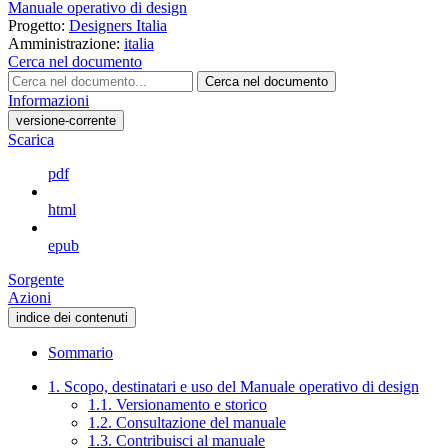
Manuale operativo di design
Progetto:
Designers Italia
Amministrazione:
italia
Cerca nel documento
Cerca nel documento
Informazioni
versione-corrente
Scarica
pdf
html
epub
Sorgente
Azioni
indice dei contenuti
Sommario
1. Scopo, destinatari e uso del Manuale operativo di design
1.1. Versionamento e storico
1.2. Consultazione del manuale
1.3. Contribuisci al manuale