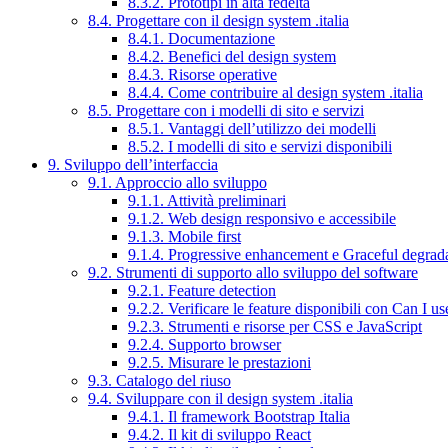
8.3.2. Prototipi in alta fedeltà
8.4. Progettare con il design system .italia
8.4.1. Documentazione
8.4.2. Benefici del design system
8.4.3. Risorse operative
8.4.4. Come contribuire al design system .italia
8.5. Progettare con i modelli di sito e servizi
8.5.1. Vantaggi dell’utilizzo dei modelli
8.5.2. I modelli di sito e servizi disponibili
9. Sviluppo dell’interfaccia
9.1. Approccio allo sviluppo
9.1.1. Attività preliminari
9.1.2. Web design responsivo e accessibile
9.1.3. Mobile first
9.1.4. Progressive enhancement e Graceful degrad
9.2. Strumenti di supporto allo sviluppo del software
9.2.1. Feature detection
9.2.2. Verificare le feature disponibili con Can I us
9.2.3. Strumenti e risorse per CSS e JavaScript
9.2.4. Supporto browser
9.2.5. Misurare le prestazioni
9.3. Catalogo del riuso
9.4. Sviluppare con il design system .italia
9.4.1. Il framework Bootstrap Italia
9.4.2. Il kit di sviluppo React