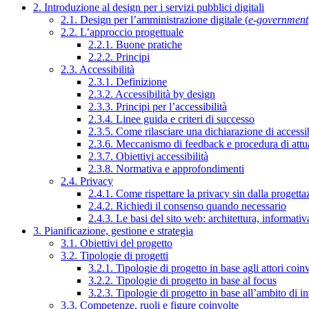
2. Introduzione al design per i servizi pubblici digitali
2.1. Design per l’amministrazione digitale (
e-government
2.2. L’approccio progettuale
2.2.1. Buone pratiche
2.2.2. Principi
2.3. Accessibilità
2.3.1. Definizione
2.3.2. Accessibilità by design
2.3.3. Principi per l’accessibilità
2.3.4. Linee guida e criteri di successo
2.3.5. Come rilasciare una dichiarazione di accessib
2.3.6. Meccanismo di feedback e procedura di attu
2.3.7. Obiettivi accessibilità
2.3.8. Normativa e approfondimenti
2.4. Privacy
2.4.1. Come rispettare la privacy sin dalla progettaz
2.4.2. Richiedi il consenso quando necessario
2.4.3. Le basi del sito web: architettura, informati
3. Pianificazione, gestione e strategia
3.1. Obiettivi del progetto
3.2. Tipologie di progetti
3.2.1. Tipologie di progetto in base agli attori coinv
3.2.2. Tipologie di progetto in base al focus
3.2.3. Tipologie di progetto in base all’ambito di i
3.3. Competenze, ruoli e figure coinvolte