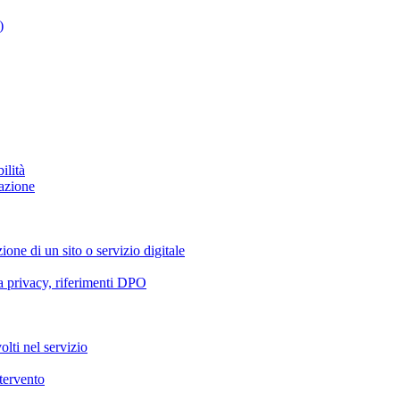
)
ilità
azione
ione di un sito o servizio digitale
va privacy, riferimenti DPO
olti nel servizio
ntervento