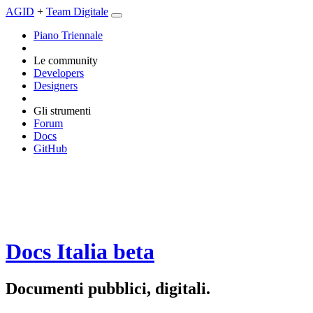
AGID
+
Team Digitale
Piano Triennale
Le community
Developers
Designers
Gli strumenti
Forum
Docs
GitHub
Docs Italia
beta
Documenti pubblici, digitali.