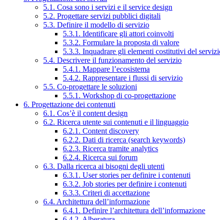
5.1. Cosa sono i servizi e il service design
5.2. Progettare servizi pubblici digitali
5.3. Definire il modello di servizio
5.3.1. Identificare gli attori coinvolti
5.3.2. Formulare la proposta di valore
5.3.3. Inquadrare gli elementi costitutivi del serviz
5.4. Descrivere il funzionamento del servizio
5.4.1. Mappare l’ecosistema
5.4.2. Rappresentare i flussi di servizio
5.5. Co-progettare le soluzioni
5.5.1. Workshop di co-progettazione
6. Progettazione dei contenuti
6.1. Cos’è il content design
6.2. Ricerca utente sui contenuti e il linguaggio
6.2.1. Content discovery
6.2.2. Dati di ricerca (search keywords)
6.2.3. Ricerca tramite analytics
6.2.4. Ricerca sui forum
6.3. Dalla ricerca ai bisogni degli utenti
6.3.1. User stories per definire i contenuti
6.3.2. Job stories per definire i contenuti
6.3.3. Criteri di accettazione
6.4. Architettura dell’informazione
6.4.1. Definire l’architettura dell’informazione
6.4.2. Alberatura