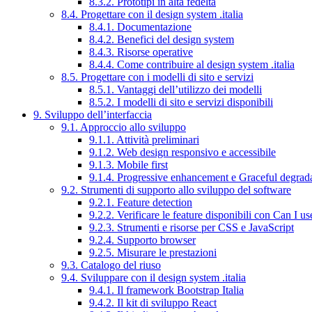
8.3.2. Prototipi in alta fedeltà
8.4. Progettare con il design system .italia
8.4.1. Documentazione
8.4.2. Benefici del design system
8.4.3. Risorse operative
8.4.4. Come contribuire al design system .italia
8.5. Progettare con i modelli di sito e servizi
8.5.1. Vantaggi dell’utilizzo dei modelli
8.5.2. I modelli di sito e servizi disponibili
9. Sviluppo dell’interfaccia
9.1. Approccio allo sviluppo
9.1.1. Attività preliminari
9.1.2. Web design responsivo e accessibile
9.1.3. Mobile first
9.1.4. Progressive enhancement e Graceful degrad
9.2. Strumenti di supporto allo sviluppo del software
9.2.1. Feature detection
9.2.2. Verificare le feature disponibili con Can I us
9.2.3. Strumenti e risorse per CSS e JavaScript
9.2.4. Supporto browser
9.2.5. Misurare le prestazioni
9.3. Catalogo del riuso
9.4. Sviluppare con il design system .italia
9.4.1. Il framework Bootstrap Italia
9.4.2. Il kit di sviluppo React