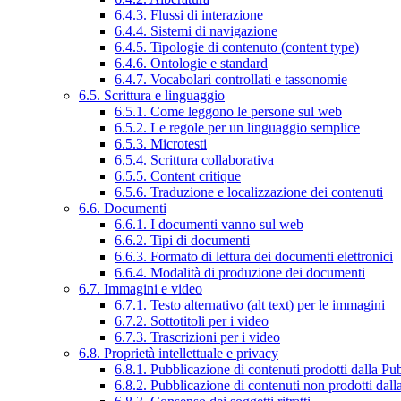
6.4.3. Flussi di interazione
6.4.4. Sistemi di navigazione
6.4.5. Tipologie di contenuto (content type)
6.4.6. Ontologie e standard
6.4.7. Vocabolari controllati e tassonomie
6.5. Scrittura e linguaggio
6.5.1. Come leggono le persone sul web
6.5.2. Le regole per un linguaggio semplice
6.5.3. Microtesti
6.5.4. Scrittura collaborativa
6.5.5. Content critique
6.5.6. Traduzione e localizzazione dei contenuti
6.6. Documenti
6.6.1. I documenti vanno sul web
6.6.2. Tipi di documenti
6.6.3. Formato di lettura dei documenti elettronici
6.6.4. Modalità di produzione dei documenti
6.7. Immagini e video
6.7.1. Testo alternativo (alt text) per le immagini
6.7.2. Sottotitoli per i video
6.7.3. Trascrizioni per i video
6.8. Proprietà intellettuale e privacy
6.8.1. Pubblicazione di contenuti prodotti dalla P
6.8.2. Pubblicazione di contenuti non prodotti dal