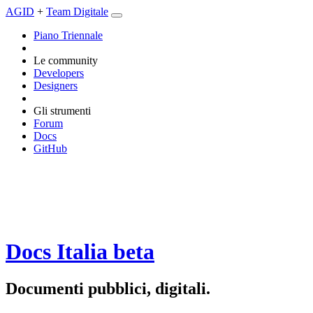
AGID
+
Team Digitale
Piano Triennale
Le community
Developers
Designers
Gli strumenti
Forum
Docs
GitHub
Docs Italia
beta
Documenti pubblici, digitali.