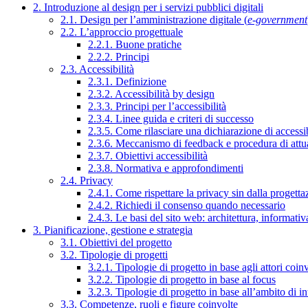
2. Introduzione al design per i servizi pubblici digitali
2.1. Design per l’amministrazione digitale (
e-government
2.2. L’approccio progettuale
2.2.1. Buone pratiche
2.2.2. Principi
2.3. Accessibilità
2.3.1. Definizione
2.3.2. Accessibilità by design
2.3.3. Principi per l’accessibilità
2.3.4. Linee guida e criteri di successo
2.3.5. Come rilasciare una dichiarazione di accessib
2.3.6. Meccanismo di feedback e procedura di attu
2.3.7. Obiettivi accessibilità
2.3.8. Normativa e approfondimenti
2.4. Privacy
2.4.1. Come rispettare la privacy sin dalla progettaz
2.4.2. Richiedi il consenso quando necessario
2.4.3. Le basi del sito web: architettura, informati
3. Pianificazione, gestione e strategia
3.1. Obiettivi del progetto
3.2. Tipologie di progetti
3.2.1. Tipologie di progetto in base agli attori coinv
3.2.2. Tipologie di progetto in base al focus
3.2.3. Tipologie di progetto in base all’ambito di i
3.3. Competenze, ruoli e figure coinvolte