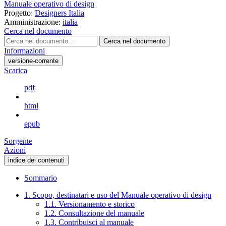
Manuale operativo di design
Progetto:
Designers Italia
Amministrazione:
italia
Cerca nel documento
Cerca nel documento
Informazioni
versione-corrente
Scarica
pdf
html
epub
Sorgente
Azioni
indice dei contenuti
Sommario
1. Scopo, destinatari e uso del Manuale operativo di design
1.1. Versionamento e storico
1.2. Consultazione del manuale
1.3. Contribuisci al manuale