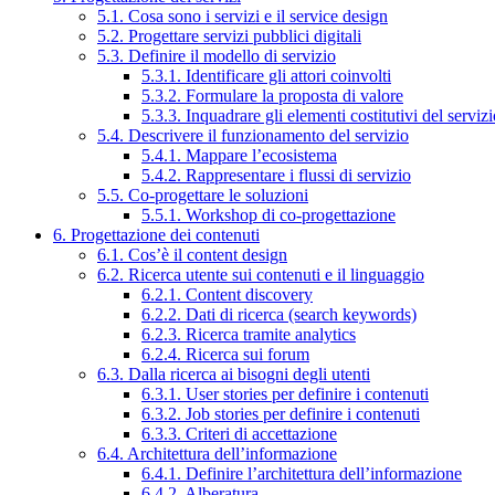
5.1. Cosa sono i servizi e il service design
5.2. Progettare servizi pubblici digitali
5.3. Definire il modello di servizio
5.3.1. Identificare gli attori coinvolti
5.3.2. Formulare la proposta di valore
5.3.3. Inquadrare gli elementi costitutivi del serviz
5.4. Descrivere il funzionamento del servizio
5.4.1. Mappare l’ecosistema
5.4.2. Rappresentare i flussi di servizio
5.5. Co-progettare le soluzioni
5.5.1. Workshop di co-progettazione
6. Progettazione dei contenuti
6.1. Cos’è il content design
6.2. Ricerca utente sui contenuti e il linguaggio
6.2.1. Content discovery
6.2.2. Dati di ricerca (search keywords)
6.2.3. Ricerca tramite analytics
6.2.4. Ricerca sui forum
6.3. Dalla ricerca ai bisogni degli utenti
6.3.1. User stories per definire i contenuti
6.3.2. Job stories per definire i contenuti
6.3.3. Criteri di accettazione
6.4. Architettura dell’informazione
6.4.1. Definire l’architettura dell’informazione
6.4.2. Alberatura