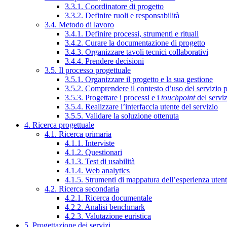
3.3.1. Coordinatore di progetto
3.3.2. Definire ruoli e responsabilità
3.4. Metodo di lavoro
3.4.1. Definire processi, strumenti e rituali
3.4.2. Curare la documentazione di progetto
3.4.3. Organizzare tavoli tecnici collaborativi
3.4.4. Prendere decisioni
3.5. Il processo progettuale
3.5.1. Organizzare il progetto e la sua gestione
3.5.2. Comprendere il contesto d’uso del servizio 
3.5.3. Progettare i processi e i
touchpoint
del servi
3.5.4. Realizzare l’interfaccia utente del servizio
3.5.5. Validare la soluzione ottenuta
4. Ricerca progettuale
4.1. Ricerca primaria
4.1.1. Interviste
4.1.2. Questionari
4.1.3. Test di usabilità
4.1.4. Web analytics
4.1.5. Strumenti di mappatura dell’esperienza uten
4.2. Ricerca secondaria
4.2.1. Ricerca documentale
4.2.2. Analisi benchmark
4.2.3. Valutazione euristica
5. Progettazione dei servizi