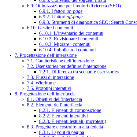
6.8.3. Consenso dei soggetti ritratti
6.9. Ottimizzazione per i motori di ricerca (SEO)
6.9.1. I fattori
on-page
6.9.2. I fattori
off-page
6.9.3. Strumenti di diagnostica SEO: Search Cons
6.10. Gestire i contenuti
6.10.1. L’inventario dei contenuti
6.10.2. Revisionare i contenuti
6.10.3. Migrare i contenuti
6.10.4. Pubblicare i contenuti
7. Progettazione dell’interazione
7.1. Caratteristiche dell’interazione
7.2. User stories per definire l’interazione
7.2.1. Differenza tra scenari e user stories
7.3. Flussi di interazione
7.4. Wireframe
7.5. Prototipi interattivi
8. Progettazione dell’interfaccia
8.1. Obiettivi dell’interfaccia
8.2. Elementi dell’interfaccia
8.2.1. Elementi di composizione
8.2.2. Elementi interattivi
8.2.3. Elementi testuali (microtesti)
8.3. Progettare e costruire in alta fedeltà
8.3.1. Layout di pagina