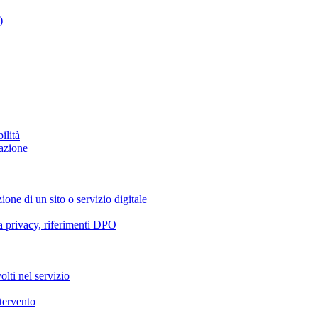
)
ilità
azione
ione di un sito o servizio digitale
va privacy, riferimenti DPO
olti nel servizio
ntervento