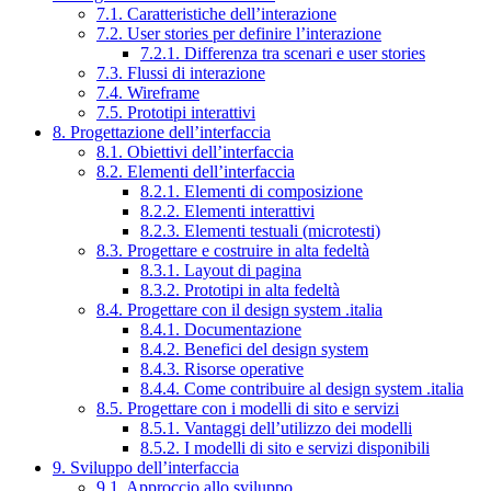
7.1. Caratteristiche dell’interazione
7.2. User stories per definire l’interazione
7.2.1. Differenza tra scenari e user stories
7.3. Flussi di interazione
7.4. Wireframe
7.5. Prototipi interattivi
8. Progettazione dell’interfaccia
8.1. Obiettivi dell’interfaccia
8.2. Elementi dell’interfaccia
8.2.1. Elementi di composizione
8.2.2. Elementi interattivi
8.2.3. Elementi testuali (microtesti)
8.3. Progettare e costruire in alta fedeltà
8.3.1. Layout di pagina
8.3.2. Prototipi in alta fedeltà
8.4. Progettare con il design system .italia
8.4.1. Documentazione
8.4.2. Benefici del design system
8.4.3. Risorse operative
8.4.4. Come contribuire al design system .italia
8.5. Progettare con i modelli di sito e servizi
8.5.1. Vantaggi dell’utilizzo dei modelli
8.5.2. I modelli di sito e servizi disponibili
9. Sviluppo dell’interfaccia
9.1. Approccio allo sviluppo