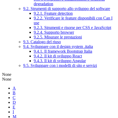
degradation
9.2. Strumenti di supporto allo sviluppo del software
9.2.1. Feature detection
9.2.2. Verificare le feature disponibili con Can I
use
9.2.3. Strumenti e risorse per CSS e JavaScript
9.2.4. Supporto browser
9.2.5. Misurare le prestazioni
9.3. Catalogo del riuso
9.4. Sviluppare con il design system .italia
9.4.1. Il framework Bootstrap Italia
9.4.2. Il kit di sviluppo React
9.4.3. Il kit di sviluppo Angular
9.5. Sviluppare con i modelli di sito e servizi
None
None
A
B
C
D
E
I
M