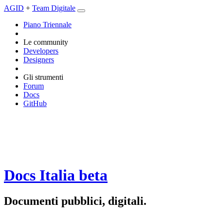
AGID
+
Team Digitale
Piano Triennale
Le community
Developers
Designers
Gli strumenti
Forum
Docs
GitHub
Docs Italia
beta
Documenti pubblici, digitali.