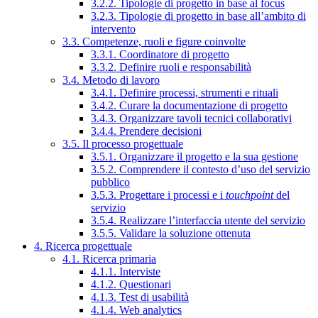
3.2.2. Tipologie di progetto in base al focus
3.2.3. Tipologie di progetto in base all’ambito di
intervento
3.3. Competenze, ruoli e figure coinvolte
3.3.1. Coordinatore di progetto
3.3.2. Definire ruoli e responsabilità
3.4. Metodo di lavoro
3.4.1. Definire processi, strumenti e rituali
3.4.2. Curare la documentazione di progetto
3.4.3. Organizzare tavoli tecnici collaborativi
3.4.4. Prendere decisioni
3.5. Il processo progettuale
3.5.1. Organizzare il progetto e la sua gestione
3.5.2. Comprendere il contesto d’uso del servizio
pubblico
3.5.3. Progettare i processi e i
touchpoint
del
servizio
3.5.4. Realizzare l’interfaccia utente del servizio
3.5.5. Validare la soluzione ottenuta
4. Ricerca progettuale
4.1. Ricerca primaria
4.1.1. Interviste
4.1.2. Questionari
4.1.3. Test di usabilità
4.1.4. Web analytics