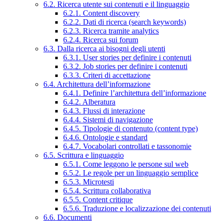
6.2. Ricerca utente sui contenuti e il linguaggio
6.2.1. Content discovery
6.2.2. Dati di ricerca (search keywords)
6.2.3. Ricerca tramite analytics
6.2.4. Ricerca sui forum
6.3. Dalla ricerca ai bisogni degli utenti
6.3.1. User stories per definire i contenuti
6.3.2. Job stories per definire i contenuti
6.3.3. Criteri di accettazione
6.4. Architettura dell’informazione
6.4.1. Definire l’architettura dell’informazione
6.4.2. Alberatura
6.4.3. Flussi di interazione
6.4.4. Sistemi di navigazione
6.4.5. Tipologie di contenuto (content type)
6.4.6. Ontologie e standard
6.4.7. Vocabolari controllati e tassonomie
6.5. Scrittura e linguaggio
6.5.1. Come leggono le persone sul web
6.5.2. Le regole per un linguaggio semplice
6.5.3. Microtesti
6.5.4. Scrittura collaborativa
6.5.5. Content critique
6.5.6. Traduzione e localizzazione dei contenuti
6.6. Documenti