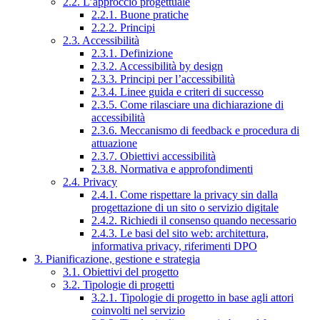
2.2. L’approccio progettuale
2.2.1. Buone pratiche
2.2.2. Principi
2.3. Accessibilità
2.3.1. Definizione
2.3.2. Accessibilità by design
2.3.3. Principi per l’accessibilità
2.3.4. Linee guida e criteri di successo
2.3.5. Come rilasciare una dichiarazione di
accessibilità
2.3.6. Meccanismo di feedback e procedura di
attuazione
2.3.7. Obiettivi accessibilità
2.3.8. Normativa e approfondimenti
2.4. Privacy
2.4.1. Come rispettare la privacy sin dalla
progettazione di un sito o servizio digitale
2.4.2. Richiedi il consenso quando necessario
2.4.3. Le basi del sito web: architettura,
informativa privacy, riferimenti DPO
3. Pianificazione, gestione e strategia
3.1. Obiettivi del progetto
3.2. Tipologie di progetti
3.2.1. Tipologie di progetto in base agli attori
coinvolti nel servizio