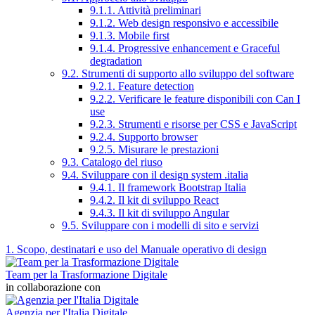
9.1.1. Attività preliminari
9.1.2. Web design responsivo e accessibile
9.1.3. Mobile first
9.1.4. Progressive enhancement e Graceful
degradation
9.2. Strumenti di supporto allo sviluppo del software
9.2.1. Feature detection
9.2.2. Verificare le feature disponibili con Can I
use
9.2.3. Strumenti e risorse per CSS e JavaScript
9.2.4. Supporto browser
9.2.5. Misurare le prestazioni
9.3. Catalogo del riuso
9.4. Sviluppare con il design system .italia
9.4.1. Il framework Bootstrap Italia
9.4.2. Il kit di sviluppo React
9.4.3. Il kit di sviluppo Angular
9.5. Sviluppare con i modelli di sito e servizi
1. Scopo, destinatari e uso del Manuale operativo di design
Team per la Trasformazione Digitale
in collaborazione con
Agenzia per l'Italia Digitale