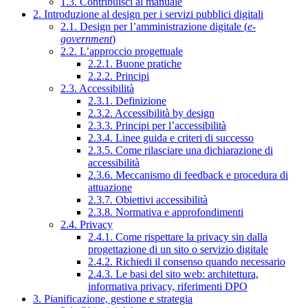
1.3. Contribuisci al manuale
2. Introduzione al design per i servizi pubblici digitali
2.1. Design per l’amministrazione digitale (
e-
government
)
2.2. L’approccio progettuale
2.2.1. Buone pratiche
2.2.2. Principi
2.3. Accessibilità
2.3.1. Definizione
2.3.2. Accessibilità by design
2.3.3. Principi per l’accessibilità
2.3.4. Linee guida e criteri di successo
2.3.5. Come rilasciare una dichiarazione di
accessibilità
2.3.6. Meccanismo di feedback e procedura di
attuazione
2.3.7. Obiettivi accessibilità
2.3.8. Normativa e approfondimenti
2.4. Privacy
2.4.1. Come rispettare la privacy sin dalla
progettazione di un sito o servizio digitale
2.4.2. Richiedi il consenso quando necessario
2.4.3. Le basi del sito web: architettura,
informativa privacy, riferimenti DPO
3. Pianificazione, gestione e strategia