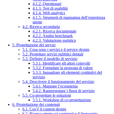
4.1.2. Questionari
4.1.3. Test di usabilità
4.1.4. Web analytics
4.1.5. Strumenti di mappatura dell’esperienza
utente
4.2. Ricerca secondaria
4.2.1. Ricerca documentale
4.2.2. Analisi benchmark
4.2.3. Valutazione euristica
5. Progettazione dei servizi
5.1. Cosa sono i servizi e il service design
5.2. Progettare servizi pubblici digitali
5.3. Definire il modello di servizio
5.3.1. Identificare gli attori coinvolti
5.3.2. Formulare la proposta di valore
5.3.3. Inquadrare gli elementi costitutivi del
servizio
5.4. Descrivere il funzionamento del servizio
5.4.1. Mappare l’ecosistema
5.4.2. Rappresentare i flussi di servizio
5.5. Co-progettare le soluzioni
5.5.1. Workshop di co-progettazione
6. Progettazione dei contenuti
6.1. Cos’è il content design
6.2. Ricerca utente sui contenuti e il linguaggio