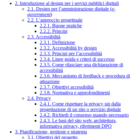
2. Introduzione al design per i servizi pubblici digitali
2.1. Design per l’amministrazione digitale (
e-
government
)
2.2. L’approccio progettuale
2.2.1. Buone pratiche
2.2.2. Principi
2.3. Accessibilità
2.3.1. Definizione
2.3.2. Accessibilità by design
2.3.3. Principi per l’accessibilità
2.3.4. Linee guida e criteri di successo
2.3.5. Come rilasciare una dichiarazione di
accessibilità
2.3.6. Meccanismo di feedback e procedura di
attuazione
2.3.7. Obiettivi accessibilità
2.3.8. Normativa e approfondimenti
2.4. Privacy
2.4.1. Come rispettare la privacy sin dalla
progettazione di un sito o servizio digitale
2.4.2. Richiedi il consenso quando necessario
2.4.3. Le basi del sito web: architettura,
informativa privacy, riferimenti DPO
3. Pianificazione, gestione e strategia
3.1. Obiettivi del progetto