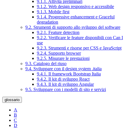
9.1.1. Attività preliminari
9.1.2. Web design responsivo e accessibile
9.1.3. Mobile first
9.1.4. Progressive enhancement e Graceful
degradation
9.2. Strumenti di supporto allo sviluppo del software
9.2.1. Feature detection
9.2.2. Verificare le feature disponibili con Can I
use
9.2.3. Strumenti e risorse per CSS e JavaScript
9.2.4. Supporto browser
9.2.5. Misurare le prestazioni
9.3. Catalogo del riuso
9.4. Sviluppare con il design system .italia
9.4.1. Il framework Bootstrap Italia
9.4.2. Il kit di sviluppo React
9.4.3. Il kit di sviluppo Angular
9.5. Sviluppare con i modelli di sito e servizi
glossario
A
B
C
D