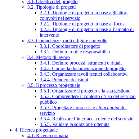
3.1. Obiettivi del progetto
3.2. Tipologie di progetti
3.2.1. Tipologie di progetto in base agli attori
coinvolti nel servizio
3.2.2. Tipologie di progetto in base al focus
3.2.3. Tipologie di progetto in base all’ambito di
intervento
3.3. Competenze, ruoli e figure coinvolte
3.3.1. Coordinatore di progetto
3.3.2. Definire ruoli e responsabilità
3.4. Metodo di lavoro
3.4.1. Definire processi, strumenti e rituali
3.4.2. Curare la documentazione di progetto
3.4.3. Organizzare tavoli tecnici collaborativi
3.4.4. Prendere decisioni
3.5. Il processo progettuale
3.5.1. Organizzare il progetto e la sua gestione
3.5.2. Comprendere il contesto d’uso del servizio
pubblico
3.5.3. Progettare i processi e i
touchpoint
del
servizio
3.5.4. Realizzare l’interfaccia utente del servizio
3.5.5. Validare la soluzione ottenuta
4. Ricerca progettuale
4.1. Ricerca primaria