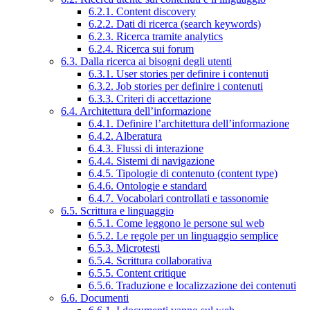
6.2.1. Content discovery
6.2.2. Dati di ricerca (search keywords)
6.2.3. Ricerca tramite analytics
6.2.4. Ricerca sui forum
6.3. Dalla ricerca ai bisogni degli utenti
6.3.1. User stories per definire i contenuti
6.3.2. Job stories per definire i contenuti
6.3.3. Criteri di accettazione
6.4. Architettura dell’informazione
6.4.1. Definire l’architettura dell’informazione
6.4.2. Alberatura
6.4.3. Flussi di interazione
6.4.4. Sistemi di navigazione
6.4.5. Tipologie di contenuto (content type)
6.4.6. Ontologie e standard
6.4.7. Vocabolari controllati e tassonomie
6.5. Scrittura e linguaggio
6.5.1. Come leggono le persone sul web
6.5.2. Le regole per un linguaggio semplice
6.5.3. Microtesti
6.5.4. Scrittura collaborativa
6.5.5. Content critique
6.5.6. Traduzione e localizzazione dei contenuti
6.6. Documenti