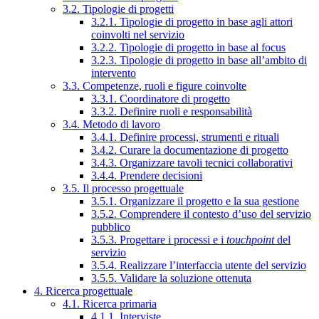
3.2. Tipologie di progetti
3.2.1. Tipologie di progetto in base agli attori
coinvolti nel servizio
3.2.2. Tipologie di progetto in base al focus
3.2.3. Tipologie di progetto in base all’ambito di
intervento
3.3. Competenze, ruoli e figure coinvolte
3.3.1. Coordinatore di progetto
3.3.2. Definire ruoli e responsabilità
3.4. Metodo di lavoro
3.4.1. Definire processi, strumenti e rituali
3.4.2. Curare la documentazione di progetto
3.4.3. Organizzare tavoli tecnici collaborativi
3.4.4. Prendere decisioni
3.5. Il processo progettuale
3.5.1. Organizzare il progetto e la sua gestione
3.5.2. Comprendere il contesto d’uso del servizio
pubblico
3.5.3. Progettare i processi e i
touchpoint
del
servizio
3.5.4. Realizzare l’interfaccia utente del servizio
3.5.5. Validare la soluzione ottenuta
4. Ricerca progettuale
4.1. Ricerca primaria
4.1.1. Interviste