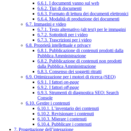
6.6.1. I documenti vanno sul web
6.6.2. Tipi di documenti
6.6.3. Formato di lettura dei documenti elettronici
6.6.4. Modalità di produzione dei documenti
6.7. Immagini e video
6.7.1. Testo alternativo (alt text) per le immagini
6.7.2. Sottotitoli per i video
6.7.3. Trascrizioni per i video
6.8. Proprietà intellettuale e privacy
6.8.1. Pubblicazione di contenuti prodotti dalla
Pubblica Amministrazione
6.8.2. Pubblicazione di contenuti non prodotti
dalla Pubblica Amministrazione
6.8.3. Consenso dei soggetti ritratti
6.9. Ottimizzazione per i motori di ricerca (SEO)
6.9.1. I fattori
on-page
6.9.2. I fattori
off-page
6.9.3. Strumenti di diagnostica SEO: Search
Console
6.10. Gestire i contenuti
6.10.1. L’inventario dei contenuti
6.10.2. Revisionare i contenuti
6.10.3. Migrare i contenuti
6.10.4. Pubblicare i contenuti
7. Progettazione dell’interazione