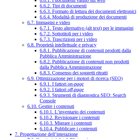
6.6.1. I documenti vanno sul web
6.6.2. Tipi di documenti
6.6.3. Formato di lettura dei documenti elettronici
6.6.4. Modalità di produzione dei documenti
6.7. Immagini e video
6.7.1. Testo alternativo (alt text) per le immagini
6.7.2. Sottotitoli per i video
6.7.3. Trascrizioni per i video
6.8. Proprietà intellettuale e privacy
6.8.1. Pubblicazione di contenuti prodotti dalla
Pubblica Amministrazione
6.8.2. Pubblicazione di contenuti non prodotti
dalla Pubblica Amministrazione
6.8.3. Consenso dei soggetti ritratti
6.9. Ottimizzazione per i motori di ricerca (SEO)
6.9.1. I fattori
on-page
6.9.2. I fattori
off-page
6.9.3. Strumenti di diagnostica SEO: Search
Console
6.10. Gestire i contenuti
6.10.1. L’inventario dei contenuti
6.10.2. Revisionare i contenuti
6.10.3. Migrare i contenuti
6.10.4. Pubblicare i contenuti
7. Progettazione dell’interazione