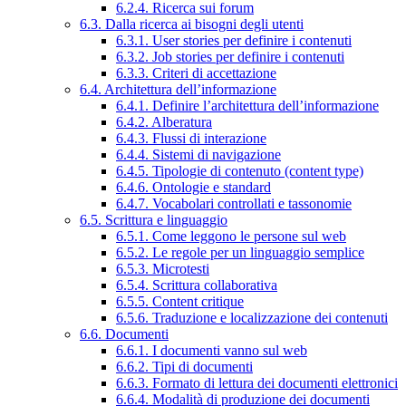
6.2.4. Ricerca sui forum
6.3. Dalla ricerca ai bisogni degli utenti
6.3.1. User stories per definire i contenuti
6.3.2. Job stories per definire i contenuti
6.3.3. Criteri di accettazione
6.4. Architettura dell’informazione
6.4.1. Definire l’architettura dell’informazione
6.4.2. Alberatura
6.4.3. Flussi di interazione
6.4.4. Sistemi di navigazione
6.4.5. Tipologie di contenuto (content type)
6.4.6. Ontologie e standard
6.4.7. Vocabolari controllati e tassonomie
6.5. Scrittura e linguaggio
6.5.1. Come leggono le persone sul web
6.5.2. Le regole per un linguaggio semplice
6.5.3. Microtesti
6.5.4. Scrittura collaborativa
6.5.5. Content critique
6.5.6. Traduzione e localizzazione dei contenuti
6.6. Documenti
6.6.1. I documenti vanno sul web
6.6.2. Tipi di documenti
6.6.3. Formato di lettura dei documenti elettronici
6.6.4. Modalità di produzione dei documenti