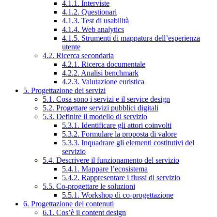
4.1.1. Interviste
4.1.2. Questionari
4.1.3. Test di usabilità
4.1.4. Web analytics
4.1.5. Strumenti di mappatura dell’esperienza
utente
4.2. Ricerca secondaria
4.2.1. Ricerca documentale
4.2.2. Analisi benchmark
4.2.3. Valutazione euristica
5. Progettazione dei servizi
5.1. Cosa sono i servizi e il service design
5.2. Progettare servizi pubblici digitali
5.3. Definire il modello di servizio
5.3.1. Identificare gli attori coinvolti
5.3.2. Formulare la proposta di valore
5.3.3. Inquadrare gli elementi costitutivi del
servizio
5.4. Descrivere il funzionamento del servizio
5.4.1. Mappare l’ecosistema
5.4.2. Rappresentare i flussi di servizio
5.5. Co-progettare le soluzioni
5.5.1. Workshop di co-progettazione
6. Progettazione dei contenuti
6.1. Cos’è il content design