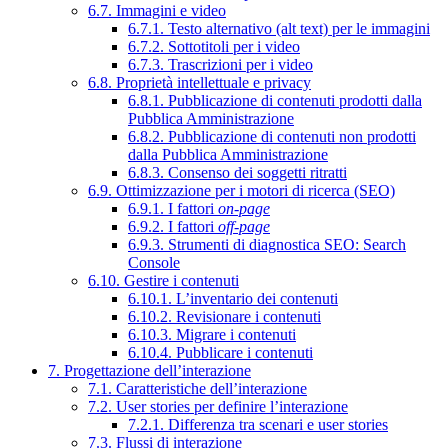
6.7. Immagini e video
6.7.1. Testo alternativo (alt text) per le immagini
6.7.2. Sottotitoli per i video
6.7.3. Trascrizioni per i video
6.8. Proprietà intellettuale e privacy
6.8.1. Pubblicazione di contenuti prodotti dalla
Pubblica Amministrazione
6.8.2. Pubblicazione di contenuti non prodotti
dalla Pubblica Amministrazione
6.8.3. Consenso dei soggetti ritratti
6.9. Ottimizzazione per i motori di ricerca (SEO)
6.9.1. I fattori
on-page
6.9.2. I fattori
off-page
6.9.3. Strumenti di diagnostica SEO: Search
Console
6.10. Gestire i contenuti
6.10.1. L’inventario dei contenuti
6.10.2. Revisionare i contenuti
6.10.3. Migrare i contenuti
6.10.4. Pubblicare i contenuti
7. Progettazione dell’interazione
7.1. Caratteristiche dell’interazione
7.2. User stories per definire l’interazione
7.2.1. Differenza tra scenari e user stories
7.3. Flussi di interazione