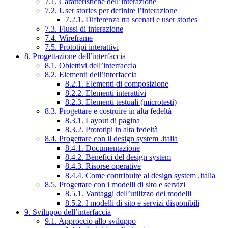
7.1. Caratteristiche dell’interazione
7.2. User stories per definire l’interazione
7.2.1. Differenza tra scenari e user stories
7.3. Flussi di interazione
7.4. Wireframe
7.5. Prototipi interattivi
8. Progettazione dell’interfaccia
8.1. Obiettivi dell’interfaccia
8.2. Elementi dell’interfaccia
8.2.1. Elementi di composizione
8.2.2. Elementi interattivi
8.2.3. Elementi testuali (microtesti)
8.3. Progettare e costruire in alta fedeltà
8.3.1. Layout di pagina
8.3.2. Prototipi in alta fedeltà
8.4. Progettare con il design system .italia
8.4.1. Documentazione
8.4.2. Benefici del design system
8.4.3. Risorse operative
8.4.4. Come contribuire al design system .italia
8.5. Progettare con i modelli di sito e servizi
8.5.1. Vantaggi dell’utilizzo dei modelli
8.5.2. I modelli di sito e servizi disponibili
9. Sviluppo dell’interfaccia
9.1. Approccio allo sviluppo