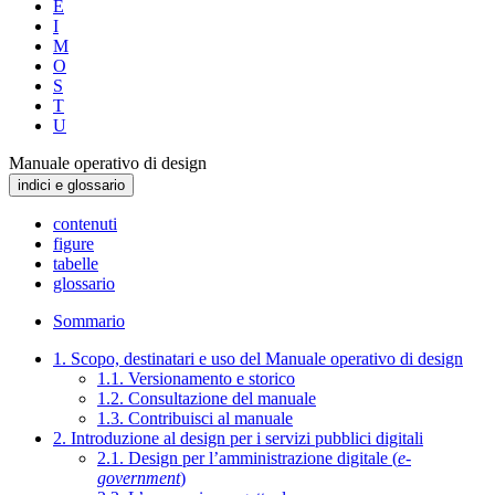
E
I
M
O
S
T
U
Manuale operativo di design
indici e glossario
contenuti
figure
tabelle
glossario
Sommario
1. Scopo, destinatari e uso del Manuale operativo di design
1.1. Versionamento e storico
1.2. Consultazione del manuale
1.3. Contribuisci al manuale
2. Introduzione al design per i servizi pubblici digitali
2.1. Design per l’amministrazione digitale (
e-
government
)