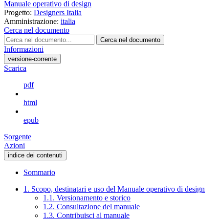
Manuale operativo di design
Progetto:
Designers Italia
Amministrazione:
italia
Cerca nel documento
Cerca nel documento
Informazioni
versione-corrente
Scarica
pdf
html
epub
Sorgente
Azioni
indice dei contenuti
Sommario
1. Scopo, destinatari e uso del Manuale operativo di design
1.1. Versionamento e storico
1.2. Consultazione del manuale
1.3. Contribuisci al manuale