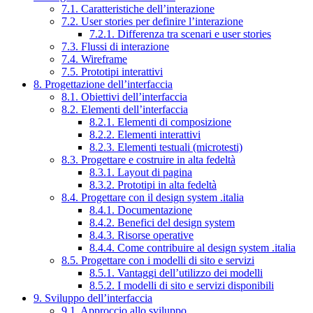
7.1. Caratteristiche dell’interazione
7.2. User stories per definire l’interazione
7.2.1. Differenza tra scenari e user stories
7.3. Flussi di interazione
7.4. Wireframe
7.5. Prototipi interattivi
8. Progettazione dell’interfaccia
8.1. Obiettivi dell’interfaccia
8.2. Elementi dell’interfaccia
8.2.1. Elementi di composizione
8.2.2. Elementi interattivi
8.2.3. Elementi testuali (microtesti)
8.3. Progettare e costruire in alta fedeltà
8.3.1. Layout di pagina
8.3.2. Prototipi in alta fedeltà
8.4. Progettare con il design system .italia
8.4.1. Documentazione
8.4.2. Benefici del design system
8.4.3. Risorse operative
8.4.4. Come contribuire al design system .italia
8.5. Progettare con i modelli di sito e servizi
8.5.1. Vantaggi dell’utilizzo dei modelli
8.5.2. I modelli di sito e servizi disponibili
9. Sviluppo dell’interfaccia
9.1. Approccio allo sviluppo