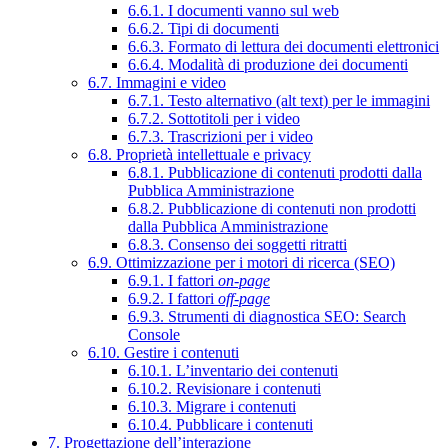
6.6.1. I documenti vanno sul web
6.6.2. Tipi di documenti
6.6.3. Formato di lettura dei documenti elettronici
6.6.4. Modalità di produzione dei documenti
6.7. Immagini e video
6.7.1. Testo alternativo (alt text) per le immagini
6.7.2. Sottotitoli per i video
6.7.3. Trascrizioni per i video
6.8. Proprietà intellettuale e privacy
6.8.1. Pubblicazione di contenuti prodotti dalla
Pubblica Amministrazione
6.8.2. Pubblicazione di contenuti non prodotti
dalla Pubblica Amministrazione
6.8.3. Consenso dei soggetti ritratti
6.9. Ottimizzazione per i motori di ricerca (SEO)
6.9.1. I fattori
on-page
6.9.2. I fattori
off-page
6.9.3. Strumenti di diagnostica SEO: Search
Console
6.10. Gestire i contenuti
6.10.1. L’inventario dei contenuti
6.10.2. Revisionare i contenuti
6.10.3. Migrare i contenuti
6.10.4. Pubblicare i contenuti
7. Progettazione dell’interazione