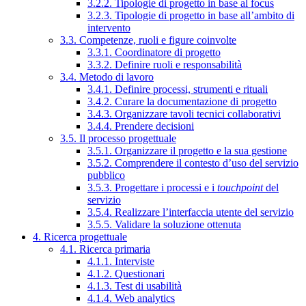
3.2.2. Tipologie di progetto in base al focus
3.2.3. Tipologie di progetto in base all’ambito di
intervento
3.3. Competenze, ruoli e figure coinvolte
3.3.1. Coordinatore di progetto
3.3.2. Definire ruoli e responsabilità
3.4. Metodo di lavoro
3.4.1. Definire processi, strumenti e rituali
3.4.2. Curare la documentazione di progetto
3.4.3. Organizzare tavoli tecnici collaborativi
3.4.4. Prendere decisioni
3.5. Il processo progettuale
3.5.1. Organizzare il progetto e la sua gestione
3.5.2. Comprendere il contesto d’uso del servizio
pubblico
3.5.3. Progettare i processi e i
touchpoint
del
servizio
3.5.4. Realizzare l’interfaccia utente del servizio
3.5.5. Validare la soluzione ottenuta
4. Ricerca progettuale
4.1. Ricerca primaria
4.1.1. Interviste
4.1.2. Questionari
4.1.3. Test di usabilità
4.1.4. Web analytics