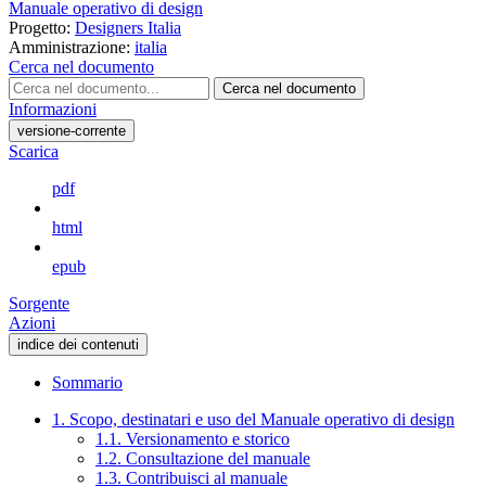
Manuale operativo di design
Progetto:
Designers Italia
Amministrazione:
italia
Cerca nel documento
Cerca nel documento
Informazioni
versione-corrente
Scarica
pdf
html
epub
Sorgente
Azioni
indice dei contenuti
Sommario
1. Scopo, destinatari e uso del Manuale operativo di design
1.1. Versionamento e storico
1.2. Consultazione del manuale
1.3. Contribuisci al manuale