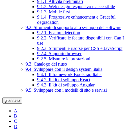
9.1.1. Attività preliminari
9.1.2. Web design responsivo e accessibile
9.1.3. Mobile first
9.1.4. Progressive enhancement e Graceful
degradation
9.2. Strumenti di supporto allo sviluppo del software
9.2.1. Feature detection
9.2.2. Verificare le feature disponibili con Can I
use
9.2.3. Strumenti e risorse per CSS e JavaScript
9.2.4. Supporto browser
9.2.5. Misurare le prestazioni
9.3. Catalogo del riuso
9.4. Sviluppare con il design system .italia
9.4.1. Il framework Bootstrap Italia
9.4.2. Il kit di sviluppo React
9.4.3. Il kit di sviluppo Angular
9.5. Sviluppare con i modelli di sito e servizi
glossario
A
B
C
D