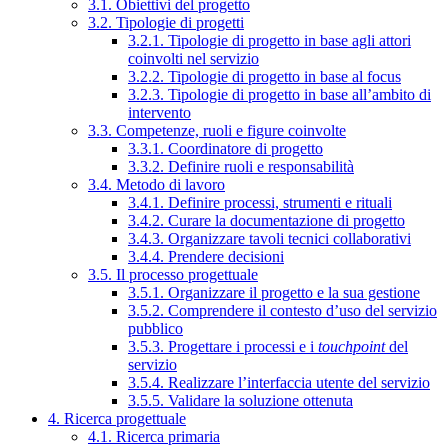
3.1. Obiettivi del progetto
3.2. Tipologie di progetti
3.2.1. Tipologie di progetto in base agli attori
coinvolti nel servizio
3.2.2. Tipologie di progetto in base al focus
3.2.3. Tipologie di progetto in base all’ambito di
intervento
3.3. Competenze, ruoli e figure coinvolte
3.3.1. Coordinatore di progetto
3.3.2. Definire ruoli e responsabilità
3.4. Metodo di lavoro
3.4.1. Definire processi, strumenti e rituali
3.4.2. Curare la documentazione di progetto
3.4.3. Organizzare tavoli tecnici collaborativi
3.4.4. Prendere decisioni
3.5. Il processo progettuale
3.5.1. Organizzare il progetto e la sua gestione
3.5.2. Comprendere il contesto d’uso del servizio
pubblico
3.5.3. Progettare i processi e i
touchpoint
del
servizio
3.5.4. Realizzare l’interfaccia utente del servizio
3.5.5. Validare la soluzione ottenuta
4. Ricerca progettuale
4.1. Ricerca primaria