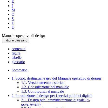
E
I
M
O
S
T
U
Manuale operativo di design
indici e glossario
contenuti
figure
tabelle
glossario
Sommario
1. Scopo, destinatari e uso del Manuale operativo di design
1.1. Versionamento e storico
1.2. Consultazione del manuale
1.3. Contribuisci al manuale
2. Introduzione al design per i servizi pubblici digitali
2.1. Design per l’amministrazione digitale (
e-
government
)