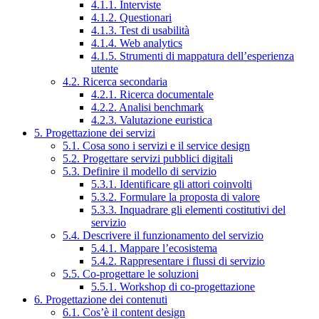
4.1.1. Interviste
4.1.2. Questionari
4.1.3. Test di usabilità
4.1.4. Web analytics
4.1.5. Strumenti di mappatura dell’esperienza
utente
4.2. Ricerca secondaria
4.2.1. Ricerca documentale
4.2.2. Analisi benchmark
4.2.3. Valutazione euristica
5. Progettazione dei servizi
5.1. Cosa sono i servizi e il service design
5.2. Progettare servizi pubblici digitali
5.3. Definire il modello di servizio
5.3.1. Identificare gli attori coinvolti
5.3.2. Formulare la proposta di valore
5.3.3. Inquadrare gli elementi costitutivi del
servizio
5.4. Descrivere il funzionamento del servizio
5.4.1. Mappare l’ecosistema
5.4.2. Rappresentare i flussi di servizio
5.5. Co-progettare le soluzioni
5.5.1. Workshop di co-progettazione
6. Progettazione dei contenuti
6.1. Cos’è il content design