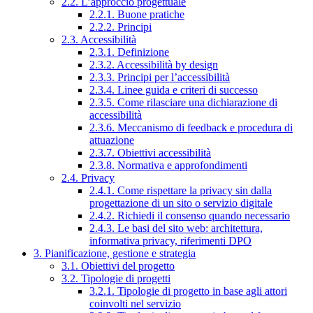
2.2. L’approccio progettuale
2.2.1. Buone pratiche
2.2.2. Principi
2.3. Accessibilità
2.3.1. Definizione
2.3.2. Accessibilità by design
2.3.3. Principi per l’accessibilità
2.3.4. Linee guida e criteri di successo
2.3.5. Come rilasciare una dichiarazione di
accessibilità
2.3.6. Meccanismo di feedback e procedura di
attuazione
2.3.7. Obiettivi accessibilità
2.3.8. Normativa e approfondimenti
2.4. Privacy
2.4.1. Come rispettare la privacy sin dalla
progettazione di un sito o servizio digitale
2.4.2. Richiedi il consenso quando necessario
2.4.3. Le basi del sito web: architettura,
informativa privacy, riferimenti DPO
3. Pianificazione, gestione e strategia
3.1. Obiettivi del progetto
3.2. Tipologie di progetti
3.2.1. Tipologie di progetto in base agli attori
coinvolti nel servizio