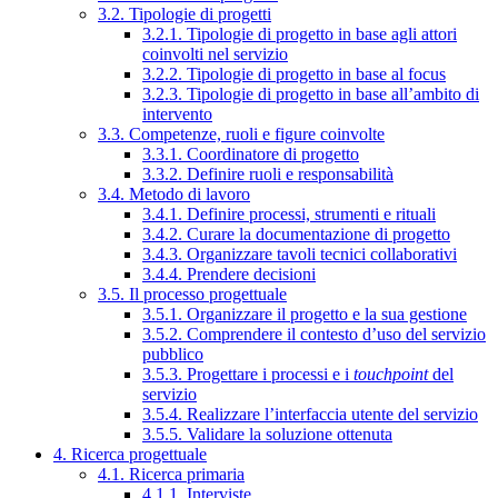
3.2. Tipologie di progetti
3.2.1. Tipologie di progetto in base agli attori
coinvolti nel servizio
3.2.2. Tipologie di progetto in base al focus
3.2.3. Tipologie di progetto in base all’ambito di
intervento
3.3. Competenze, ruoli e figure coinvolte
3.3.1. Coordinatore di progetto
3.3.2. Definire ruoli e responsabilità
3.4. Metodo di lavoro
3.4.1. Definire processi, strumenti e rituali
3.4.2. Curare la documentazione di progetto
3.4.3. Organizzare tavoli tecnici collaborativi
3.4.4. Prendere decisioni
3.5. Il processo progettuale
3.5.1. Organizzare il progetto e la sua gestione
3.5.2. Comprendere il contesto d’uso del servizio
pubblico
3.5.3. Progettare i processi e i
touchpoint
del
servizio
3.5.4. Realizzare l’interfaccia utente del servizio
3.5.5. Validare la soluzione ottenuta
4. Ricerca progettuale
4.1. Ricerca primaria
4.1.1. Interviste