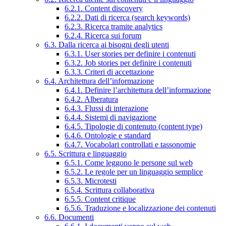
6.2.1. Content discovery
6.2.2. Dati di ricerca (search keywords)
6.2.3. Ricerca tramite analytics
6.2.4. Ricerca sui forum
6.3. Dalla ricerca ai bisogni degli utenti
6.3.1. User stories per definire i contenuti
6.3.2. Job stories per definire i contenuti
6.3.3. Criteri di accettazione
6.4. Architettura dell’informazione
6.4.1. Definire l’architettura dell’informazione
6.4.2. Alberatura
6.4.3. Flussi di interazione
6.4.4. Sistemi di navigazione
6.4.5. Tipologie di contenuto (content type)
6.4.6. Ontologie e standard
6.4.7. Vocabolari controllati e tassonomie
6.5. Scrittura e linguaggio
6.5.1. Come leggono le persone sul web
6.5.2. Le regole per un linguaggio semplice
6.5.3. Microtesti
6.5.4. Scrittura collaborativa
6.5.5. Content critique
6.5.6. Traduzione e localizzazione dei contenuti
6.6. Documenti