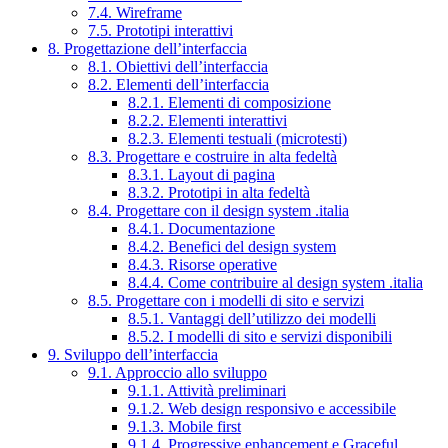
7.4. Wireframe
7.5. Prototipi interattivi
8. Progettazione dell’interfaccia
8.1. Obiettivi dell’interfaccia
8.2. Elementi dell’interfaccia
8.2.1. Elementi di composizione
8.2.2. Elementi interattivi
8.2.3. Elementi testuali (microtesti)
8.3. Progettare e costruire in alta fedeltà
8.3.1. Layout di pagina
8.3.2. Prototipi in alta fedeltà
8.4. Progettare con il design system .italia
8.4.1. Documentazione
8.4.2. Benefici del design system
8.4.3. Risorse operative
8.4.4. Come contribuire al design system .italia
8.5. Progettare con i modelli di sito e servizi
8.5.1. Vantaggi dell’utilizzo dei modelli
8.5.2. I modelli di sito e servizi disponibili
9. Sviluppo dell’interfaccia
9.1. Approccio allo sviluppo
9.1.1. Attività preliminari
9.1.2. Web design responsivo e accessibile
9.1.3. Mobile first
9.1.4. Progressive enhancement e Graceful