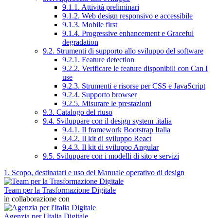
9.1.1. Attività preliminari
9.1.2. Web design responsivo e accessibile
9.1.3. Mobile first
9.1.4. Progressive enhancement e Graceful
degradation
9.2. Strumenti di supporto allo sviluppo del software
9.2.1. Feature detection
9.2.2. Verificare le feature disponibili con Can I
use
9.2.3. Strumenti e risorse per CSS e JavaScript
9.2.4. Supporto browser
9.2.5. Misurare le prestazioni
9.3. Catalogo del riuso
9.4. Sviluppare con il design system .italia
9.4.1. Il framework Bootstrap Italia
9.4.2. Il kit di sviluppo React
9.4.3. Il kit di sviluppo Angular
9.5. Sviluppare con i modelli di sito e servizi
1. Scopo, destinatari e uso del Manuale operativo di design
Team per la Trasformazione Digitale
in collaborazione con
Agenzia per l'Italia Digitale