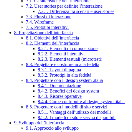
7.1. Caratteristiche dell’interazione
7.2. User stories per definire l’interazione
7.2.1. Differenza tra scenari e user stories
7.3. Flussi di interazione
7.4. Wireframe
7.5. Prototipi interattivi
8. Progettazione dell’interfaccia
8.1. Obiettivi dell’interfaccia
8.2. Elementi dell’interfaccia
8.2.1. Elementi di composizione
8.2.2. Elementi interattivi
8.2.3. Elementi testuali (microtesti)
8.3. Progettare e costruire in alta fedeltà
8.3.1. Layout di pagina
8.3.2. Prototipi in alta fedeltà
8.4. Progettare con il design system .italia
8.4.1. Documentazione
8.4.2. Benefici del design system
8.4.3. Risorse operative
8.4.4. Come contribuire al design system .italia
8.5. Progettare con i modelli di sito e servizi
8.5.1. Vantaggi dell’utilizzo dei modelli
8.5.2. I modelli di sito e servizi disponibili
9. Sviluppo dell’interfaccia
9.1. Approccio allo sviluppo