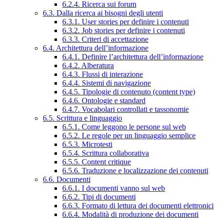
6.2.4. Ricerca sui forum
6.3. Dalla ricerca ai bisogni degli utenti
6.3.1. User stories per definire i contenuti
6.3.2. Job stories per definire i contenuti
6.3.3. Criteri di accettazione
6.4. Architettura dell’informazione
6.4.1. Definire l’architettura dell’informazione
6.4.2. Alberatura
6.4.3. Flussi di interazione
6.4.4. Sistemi di navigazione
6.4.5. Tipologie di contenuto (content type)
6.4.6. Ontologie e standard
6.4.7. Vocabolari controllati e tassonomie
6.5. Scrittura e linguaggio
6.5.1. Come leggono le persone sul web
6.5.2. Le regole per un linguaggio semplice
6.5.3. Microtesti
6.5.4. Scrittura collaborativa
6.5.5. Content critique
6.5.6. Traduzione e localizzazione dei contenuti
6.6. Documenti
6.6.1. I documenti vanno sul web
6.6.2. Tipi di documenti
6.6.3. Formato di lettura dei documenti elettronici
6.6.4. Modalità di produzione dei documenti