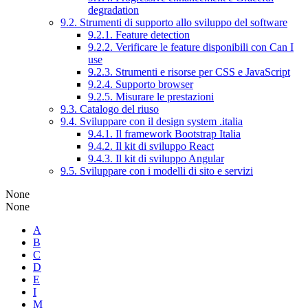
degradation
9.2. Strumenti di supporto allo sviluppo del software
9.2.1. Feature detection
9.2.2. Verificare le feature disponibili con Can I
use
9.2.3. Strumenti e risorse per CSS e JavaScript
9.2.4. Supporto browser
9.2.5. Misurare le prestazioni
9.3. Catalogo del riuso
9.4. Sviluppare con il design system .italia
9.4.1. Il framework Bootstrap Italia
9.4.2. Il kit di sviluppo React
9.4.3. Il kit di sviluppo Angular
9.5. Sviluppare con i modelli di sito e servizi
None
None
A
B
C
D
E
I
M