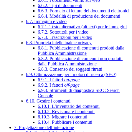
6.6.1. I documenti vanno sul web
6.6.2. Tipi di documenti
6.6.3. Formato di lettura dei documenti elettronici
6.6.4. Modalità di produzione dei documenti
6.7. Immagini e video
6.7.1. Testo alternativo (alt text) per le immagini
6.7.2. Sottotitoli per i video
6.7.3. Trascrizioni per i video
6.8. Proprietà intellettuale e privacy
6.8.1. Pubblicazione di contenuti prodotti dalla
Pubblica Amministrazione
6.8.2. Pubblicazione di contenuti non prodotti
dalla Pubblica Amministrazione
6.8.3. Consenso dei soggetti ritratti
6.9. Ottimizzazione per i motori di ricerca (SEO)
6.9.1. I fattori
on-page
6.9.2. I fattori
off-page
6.9.3. Strumenti di diagnostica SEO: Search
Console
6.10. Gestire i contenuti
6.10.1. L’inventario dei contenuti
6.10.2. Revisionare i contenuti
6.10.3. Migrare i contenuti
6.10.4. Pubblicare i contenuti
7. Progettazione dell’interazione