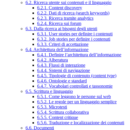
6.2. Ricerca utente sui contenuti e il linguaggio
6.2.1. Content discovery
6.2.2. Dati di ricerca (search keywords)
6.2.3. Ricerca tramite analytics
6.2.4. Ricerca sui forum
6.3. Dalla ricerca ai bisogni degli utenti
6.3.1. User stories per definire i contenuti
6.3.2. Job stories per definire i contenuti
6.3.3. Criteri di accettazione
6.4. Architettura dell’informazione
6.4.1. Definire l’architettura dell’informazione
6.4.2. Alberatura
6.4.3. Flussi di interazione
6.4.4. Sistemi di navigazione
6.4.5. Tipologie di contenuto (content type)
6.4.6. Ontologie e standard
6.4.7. Vocabolari controllati e tassonomie
6.5. Scrittura e linguaggio
6.5.1. Come leggono le persone sul web
6.5.2. Le regole per un linguaggio semplice
6.5.3. Microtesti
6.5.4. Scrittura collaborativa
6.5.5. Content critique
6.5.6. Traduzione e localizzazione dei contenuti
6.6. Documenti