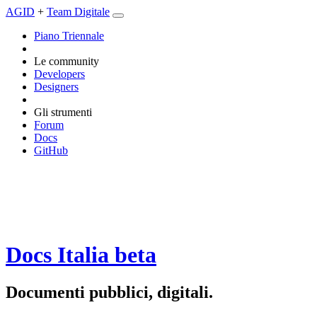
AGID
+
Team Digitale
Piano Triennale
Le community
Developers
Designers
Gli strumenti
Forum
Docs
GitHub
Docs Italia
beta
Documenti pubblici, digitali.