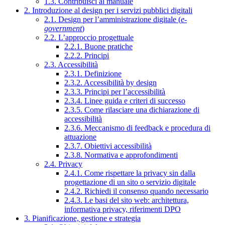
1.3. Contribuisci al manuale
2. Introduzione al design per i servizi pubblici digitali
2.1. Design per l’amministrazione digitale (
e-
government
)
2.2. L’approccio progettuale
2.2.1. Buone pratiche
2.2.2. Principi
2.3. Accessibilità
2.3.1. Definizione
2.3.2. Accessibilità by design
2.3.3. Principi per l’accessibilità
2.3.4. Linee guida e criteri di successo
2.3.5. Come rilasciare una dichiarazione di
accessibilità
2.3.6. Meccanismo di feedback e procedura di
attuazione
2.3.7. Obiettivi accessibilità
2.3.8. Normativa e approfondimenti
2.4. Privacy
2.4.1. Come rispettare la privacy sin dalla
progettazione di un sito o servizio digitale
2.4.2. Richiedi il consenso quando necessario
2.4.3. Le basi del sito web: architettura,
informativa privacy, riferimenti DPO
3. Pianificazione, gestione e strategia