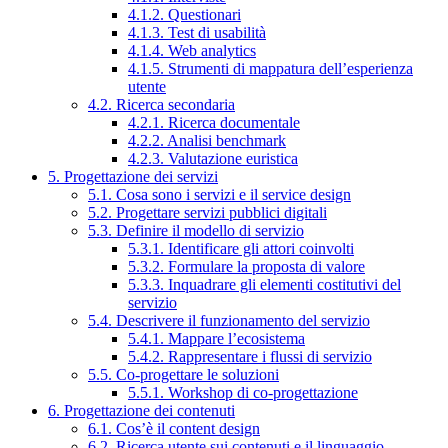
4.1.2. Questionari
4.1.3. Test di usabilità
4.1.4. Web analytics
4.1.5. Strumenti di mappatura dell’esperienza
utente
4.2. Ricerca secondaria
4.2.1. Ricerca documentale
4.2.2. Analisi benchmark
4.2.3. Valutazione euristica
5. Progettazione dei servizi
5.1. Cosa sono i servizi e il service design
5.2. Progettare servizi pubblici digitali
5.3. Definire il modello di servizio
5.3.1. Identificare gli attori coinvolti
5.3.2. Formulare la proposta di valore
5.3.3. Inquadrare gli elementi costitutivi del
servizio
5.4. Descrivere il funzionamento del servizio
5.4.1. Mappare l’ecosistema
5.4.2. Rappresentare i flussi di servizio
5.5. Co-progettare le soluzioni
5.5.1. Workshop di co-progettazione
6. Progettazione dei contenuti
6.1. Cos’è il content design
6.2. Ricerca utente sui contenuti e il linguaggio