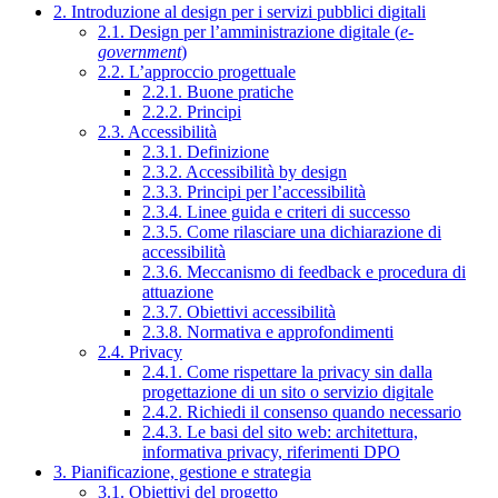
2. Introduzione al design per i servizi pubblici digitali
2.1. Design per l’amministrazione digitale (
e-
government
)
2.2. L’approccio progettuale
2.2.1. Buone pratiche
2.2.2. Principi
2.3. Accessibilità
2.3.1. Definizione
2.3.2. Accessibilità by design
2.3.3. Principi per l’accessibilità
2.3.4. Linee guida e criteri di successo
2.3.5. Come rilasciare una dichiarazione di
accessibilità
2.3.6. Meccanismo di feedback e procedura di
attuazione
2.3.7. Obiettivi accessibilità
2.3.8. Normativa e approfondimenti
2.4. Privacy
2.4.1. Come rispettare la privacy sin dalla
progettazione di un sito o servizio digitale
2.4.2. Richiedi il consenso quando necessario
2.4.3. Le basi del sito web: architettura,
informativa privacy, riferimenti DPO
3. Pianificazione, gestione e strategia
3.1. Obiettivi del progetto