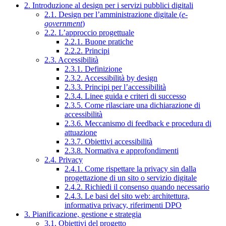
2. Introduzione al design per i servizi pubblici digitali
2.1. Design per l’amministrazione digitale (
e-
government
)
2.2. L’approccio progettuale
2.2.1. Buone pratiche
2.2.2. Principi
2.3. Accessibilità
2.3.1. Definizione
2.3.2. Accessibilità by design
2.3.3. Principi per l’accessibilità
2.3.4. Linee guida e criteri di successo
2.3.5. Come rilasciare una dichiarazione di
accessibilità
2.3.6. Meccanismo di feedback e procedura di
attuazione
2.3.7. Obiettivi accessibilità
2.3.8. Normativa e approfondimenti
2.4. Privacy
2.4.1. Come rispettare la privacy sin dalla
progettazione di un sito o servizio digitale
2.4.2. Richiedi il consenso quando necessario
2.4.3. Le basi del sito web: architettura,
informativa privacy, riferimenti DPO
3. Pianificazione, gestione e strategia
3.1. Obiettivi del progetto