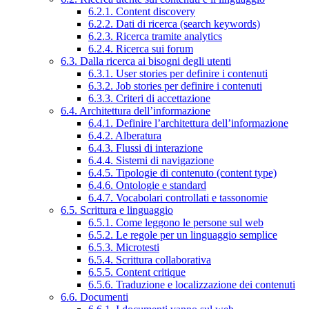
6.2.1. Content discovery
6.2.2. Dati di ricerca (search keywords)
6.2.3. Ricerca tramite analytics
6.2.4. Ricerca sui forum
6.3. Dalla ricerca ai bisogni degli utenti
6.3.1. User stories per definire i contenuti
6.3.2. Job stories per definire i contenuti
6.3.3. Criteri di accettazione
6.4. Architettura dell’informazione
6.4.1. Definire l’architettura dell’informazione
6.4.2. Alberatura
6.4.3. Flussi di interazione
6.4.4. Sistemi di navigazione
6.4.5. Tipologie di contenuto (content type)
6.4.6. Ontologie e standard
6.4.7. Vocabolari controllati e tassonomie
6.5. Scrittura e linguaggio
6.5.1. Come leggono le persone sul web
6.5.2. Le regole per un linguaggio semplice
6.5.3. Microtesti
6.5.4. Scrittura collaborativa
6.5.5. Content critique
6.5.6. Traduzione e localizzazione dei contenuti
6.6. Documenti