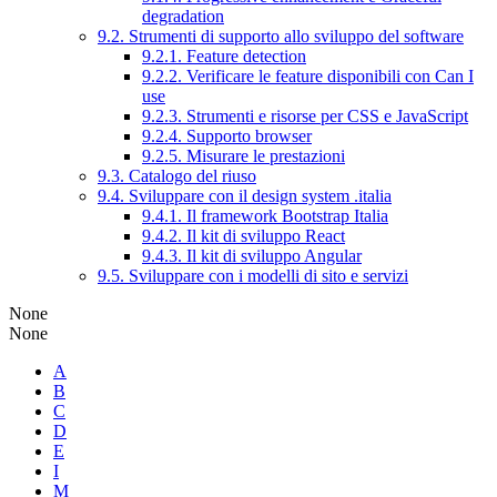
degradation
9.2. Strumenti di supporto allo sviluppo del software
9.2.1. Feature detection
9.2.2. Verificare le feature disponibili con Can I
use
9.2.3. Strumenti e risorse per CSS e JavaScript
9.2.4. Supporto browser
9.2.5. Misurare le prestazioni
9.3. Catalogo del riuso
9.4. Sviluppare con il design system .italia
9.4.1. Il framework Bootstrap Italia
9.4.2. Il kit di sviluppo React
9.4.3. Il kit di sviluppo Angular
9.5. Sviluppare con i modelli di sito e servizi
None
None
A
B
C
D
E
I
M