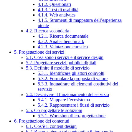
4.1.2. Questionari
4.1.3. Test di usabilità
4.1.4. Web analytics
4.1.5. Strumenti di mappatura dell’esperienza
utente
4.2. Ricerca secondaria
4.2.1. Ricerca documentale
4.2.2. Analisi benchmark
4.2.3. Valutazione euristica
5. Progettazione dei servizi
5.1. Cosa sono i servizi e il service design
5.2. Progettare servizi pubblici digitali
5.3. Definire il modello di servizio
5.3.1. Identificare gli attori coinvolti
5.3.2. Formulare la proposta di valore
5.3.3. Inquadrare gli elementi costitutivi del
servizio
5.4. Descrivere il funzionamento del servizio
5.4.1. Mappare l’ecosistema
5.4.2. Rappresentare i flussi di servizio
5.5. Co-progettare le soluzioni
5.5.1. Workshop di co-progettazione
6. Progettazione dei contenuti
6.1. Cos’è il content design
6.2. Ricerca utente sui contenuti e il linguaggio