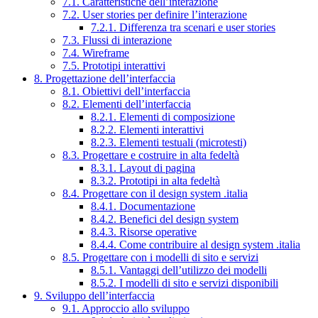
7.1. Caratteristiche dell’interazione
7.2. User stories per definire l’interazione
7.2.1. Differenza tra scenari e user stories
7.3. Flussi di interazione
7.4. Wireframe
7.5. Prototipi interattivi
8. Progettazione dell’interfaccia
8.1. Obiettivi dell’interfaccia
8.2. Elementi dell’interfaccia
8.2.1. Elementi di composizione
8.2.2. Elementi interattivi
8.2.3. Elementi testuali (microtesti)
8.3. Progettare e costruire in alta fedeltà
8.3.1. Layout di pagina
8.3.2. Prototipi in alta fedeltà
8.4. Progettare con il design system .italia
8.4.1. Documentazione
8.4.2. Benefici del design system
8.4.3. Risorse operative
8.4.4. Come contribuire al design system .italia
8.5. Progettare con i modelli di sito e servizi
8.5.1. Vantaggi dell’utilizzo dei modelli
8.5.2. I modelli di sito e servizi disponibili
9. Sviluppo dell’interfaccia
9.1. Approccio allo sviluppo