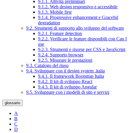
9.1.1. Attività preliminari
9.1.2. Web design responsivo e accessibile
9.1.3. Mobile first
9.1.4. Progressive enhancement e Graceful
degradation
9.2. Strumenti di supporto allo sviluppo del software
9.2.1. Feature detection
9.2.2. Verificare le feature disponibili con Can I
use
9.2.3. Strumenti e risorse per CSS e JavaScript
9.2.4. Supporto browser
9.2.5. Misurare le prestazioni
9.3. Catalogo del riuso
9.4. Sviluppare con il design system .italia
9.4.1. Il framework Bootstrap Italia
9.4.2. Il kit di sviluppo React
9.4.3. Il kit di sviluppo Angular
9.5. Sviluppare con i modelli di sito e servizi
glossario
A
B
C
D