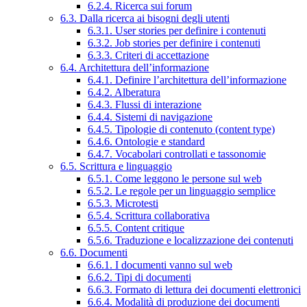
6.2.4. Ricerca sui forum
6.3. Dalla ricerca ai bisogni degli utenti
6.3.1. User stories per definire i contenuti
6.3.2. Job stories per definire i contenuti
6.3.3. Criteri di accettazione
6.4. Architettura dell’informazione
6.4.1. Definire l’architettura dell’informazione
6.4.2. Alberatura
6.4.3. Flussi di interazione
6.4.4. Sistemi di navigazione
6.4.5. Tipologie di contenuto (content type)
6.4.6. Ontologie e standard
6.4.7. Vocabolari controllati e tassonomie
6.5. Scrittura e linguaggio
6.5.1. Come leggono le persone sul web
6.5.2. Le regole per un linguaggio semplice
6.5.3. Microtesti
6.5.4. Scrittura collaborativa
6.5.5. Content critique
6.5.6. Traduzione e localizzazione dei contenuti
6.6. Documenti
6.6.1. I documenti vanno sul web
6.6.2. Tipi di documenti
6.6.3. Formato di lettura dei documenti elettronici
6.6.4. Modalità di produzione dei documenti