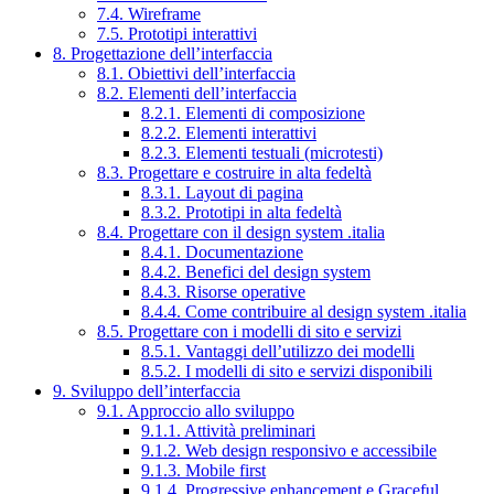
7.4. Wireframe
7.5. Prototipi interattivi
8. Progettazione dell’interfaccia
8.1. Obiettivi dell’interfaccia
8.2. Elementi dell’interfaccia
8.2.1. Elementi di composizione
8.2.2. Elementi interattivi
8.2.3. Elementi testuali (microtesti)
8.3. Progettare e costruire in alta fedeltà
8.3.1. Layout di pagina
8.3.2. Prototipi in alta fedeltà
8.4. Progettare con il design system .italia
8.4.1. Documentazione
8.4.2. Benefici del design system
8.4.3. Risorse operative
8.4.4. Come contribuire al design system .italia
8.5. Progettare con i modelli di sito e servizi
8.5.1. Vantaggi dell’utilizzo dei modelli
8.5.2. I modelli di sito e servizi disponibili
9. Sviluppo dell’interfaccia
9.1. Approccio allo sviluppo
9.1.1. Attività preliminari
9.1.2. Web design responsivo e accessibile
9.1.3. Mobile first
9.1.4. Progressive enhancement e Graceful