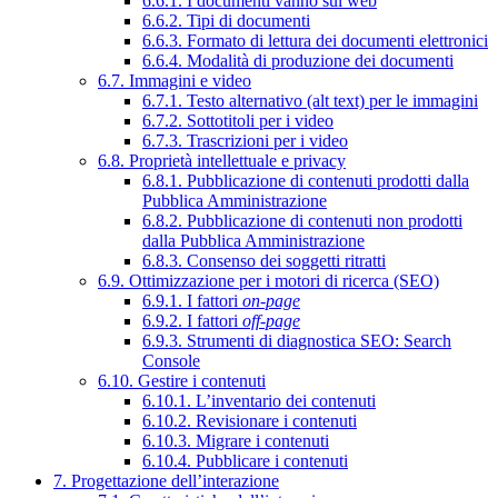
6.6.1. I documenti vanno sul web
6.6.2. Tipi di documenti
6.6.3. Formato di lettura dei documenti elettronici
6.6.4. Modalità di produzione dei documenti
6.7. Immagini e video
6.7.1. Testo alternativo (alt text) per le immagini
6.7.2. Sottotitoli per i video
6.7.3. Trascrizioni per i video
6.8. Proprietà intellettuale e privacy
6.8.1. Pubblicazione di contenuti prodotti dalla
Pubblica Amministrazione
6.8.2. Pubblicazione di contenuti non prodotti
dalla Pubblica Amministrazione
6.8.3. Consenso dei soggetti ritratti
6.9. Ottimizzazione per i motori di ricerca (SEO)
6.9.1. I fattori
on-page
6.9.2. I fattori
off-page
6.9.3. Strumenti di diagnostica SEO: Search
Console
6.10. Gestire i contenuti
6.10.1. L’inventario dei contenuti
6.10.2. Revisionare i contenuti
6.10.3. Migrare i contenuti
6.10.4. Pubblicare i contenuti
7. Progettazione dell’interazione