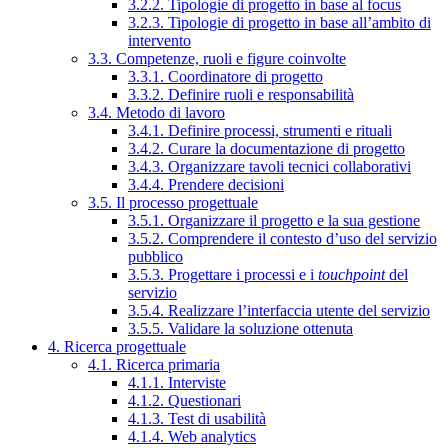
3.2.2. Tipologie di progetto in base al focus
3.2.3. Tipologie di progetto in base all’ambito di
intervento
3.3. Competenze, ruoli e figure coinvolte
3.3.1. Coordinatore di progetto
3.3.2. Definire ruoli e responsabilità
3.4. Metodo di lavoro
3.4.1. Definire processi, strumenti e rituali
3.4.2. Curare la documentazione di progetto
3.4.3. Organizzare tavoli tecnici collaborativi
3.4.4. Prendere decisioni
3.5. Il processo progettuale
3.5.1. Organizzare il progetto e la sua gestione
3.5.2. Comprendere il contesto d’uso del servizio
pubblico
3.5.3. Progettare i processi e i
touchpoint
del
servizio
3.5.4. Realizzare l’interfaccia utente del servizio
3.5.5. Validare la soluzione ottenuta
4. Ricerca progettuale
4.1. Ricerca primaria
4.1.1. Interviste
4.1.2. Questionari
4.1.3. Test di usabilità
4.1.4. Web analytics