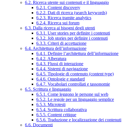
6.2. Ricerca utente sui contenuti e il linguaggio
6.2.1. Content discovery
6.2.2. Dati di ricerca (search keywords)
6.2.3. Ricerca tramite analytics
6.2.4. Ricerca sui forum
6.3. Dalla ricerca ai bisogni degli utenti
6.3.1. User stories per definire i contenuti
6.3.2. Job stories per definire i contenuti
6.3.3. Criteri di accettazione
6.4. Architettura dell’informazione
6.4.1. Definire l’architettura dell’informazione
6.4.2. Alberatura
6.4.3. Flussi di interazione
6.4.4. Sistemi di navigazione
6.4.5. Tipologie di contenuto (content type)
6.4.6. Ontologie e standard
6.4.7. Vocabolari controllati e tassonomie
6.5. Scrittura e linguaggio
6.5.1. Come leggono le persone sul web
6.5.2. Le regole per un linguaggio semplice
6.5.3. Microtesti
6.5.4. Scrittura collaborativa
6.5.5. Content critique
6.5.6. Traduzione e localizzazione dei contenuti
6.6. Documenti