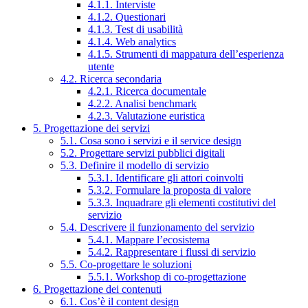
4.1.1. Interviste
4.1.2. Questionari
4.1.3. Test di usabilità
4.1.4. Web analytics
4.1.5. Strumenti di mappatura dell’esperienza
utente
4.2. Ricerca secondaria
4.2.1. Ricerca documentale
4.2.2. Analisi benchmark
4.2.3. Valutazione euristica
5. Progettazione dei servizi
5.1. Cosa sono i servizi e il service design
5.2. Progettare servizi pubblici digitali
5.3. Definire il modello di servizio
5.3.1. Identificare gli attori coinvolti
5.3.2. Formulare la proposta di valore
5.3.3. Inquadrare gli elementi costitutivi del
servizio
5.4. Descrivere il funzionamento del servizio
5.4.1. Mappare l’ecosistema
5.4.2. Rappresentare i flussi di servizio
5.5. Co-progettare le soluzioni
5.5.1. Workshop di co-progettazione
6. Progettazione dei contenuti
6.1. Cos’è il content design