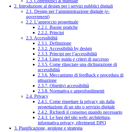
1.3. Contribuisci al manuale
2. Introduzione al design per i servizi pubblici digitali
2.1. Design per l’amministrazione digitale (
e-
government
)
2.2. L’approccio progettuale
2.2.1. Buone pratiche
2.2.2. Principi
2.3. Accessibilità
2.3.1. Definizione
2.3.2. Accessibilità by design
2.3.3. Principi per l’accessibilità
2.3.4. Linee guida e criteri di successo
2.3.5. Come rilasciare una dichiarazione di
accessibilità
2.3.6. Meccanismo di feedback e procedura di
attuazione
2.3.7. Obiettivi accessibilità
2.3.8. Normativa e approfondimenti
2.4. Privacy
2.4.1. Come rispettare la privacy sin dalla
progettazione di un sito o servizio digitale
2.4.2. Richiedi il consenso quando necessario
2.4.3. Le basi del sito web: architettura,
informativa privacy, riferimenti DPO
3. Pianificazione, gestione e strategia