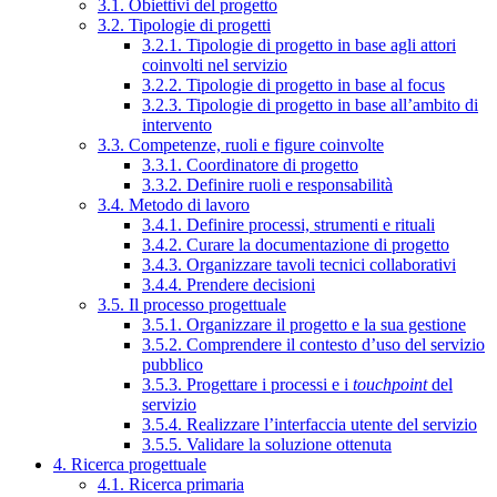
3.1. Obiettivi del progetto
3.2. Tipologie di progetti
3.2.1. Tipologie di progetto in base agli attori
coinvolti nel servizio
3.2.2. Tipologie di progetto in base al focus
3.2.3. Tipologie di progetto in base all’ambito di
intervento
3.3. Competenze, ruoli e figure coinvolte
3.3.1. Coordinatore di progetto
3.3.2. Definire ruoli e responsabilità
3.4. Metodo di lavoro
3.4.1. Definire processi, strumenti e rituali
3.4.2. Curare la documentazione di progetto
3.4.3. Organizzare tavoli tecnici collaborativi
3.4.4. Prendere decisioni
3.5. Il processo progettuale
3.5.1. Organizzare il progetto e la sua gestione
3.5.2. Comprendere il contesto d’uso del servizio
pubblico
3.5.3. Progettare i processi e i
touchpoint
del
servizio
3.5.4. Realizzare l’interfaccia utente del servizio
3.5.5. Validare la soluzione ottenuta
4. Ricerca progettuale
4.1. Ricerca primaria