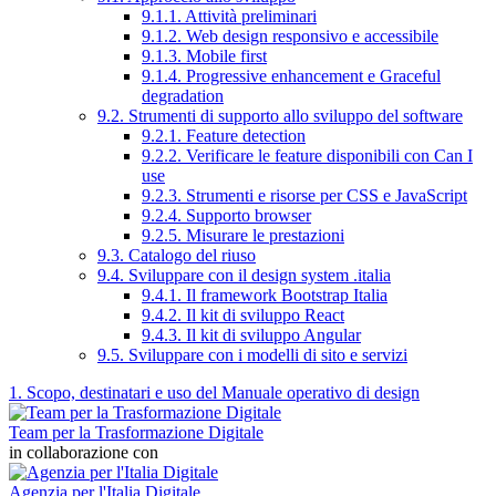
9.1.1. Attività preliminari
9.1.2. Web design responsivo e accessibile
9.1.3. Mobile first
9.1.4. Progressive enhancement e Graceful
degradation
9.2. Strumenti di supporto allo sviluppo del software
9.2.1. Feature detection
9.2.2. Verificare le feature disponibili con Can I
use
9.2.3. Strumenti e risorse per CSS e JavaScript
9.2.4. Supporto browser
9.2.5. Misurare le prestazioni
9.3. Catalogo del riuso
9.4. Sviluppare con il design system .italia
9.4.1. Il framework Bootstrap Italia
9.4.2. Il kit di sviluppo React
9.4.3. Il kit di sviluppo Angular
9.5. Sviluppare con i modelli di sito e servizi
1. Scopo, destinatari e uso del Manuale operativo di design
Team per la Trasformazione Digitale
in collaborazione con
Agenzia per l'Italia Digitale