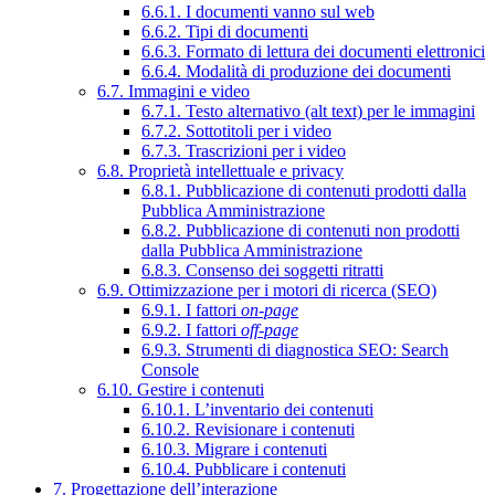
6.6.1. I documenti vanno sul web
6.6.2. Tipi di documenti
6.6.3. Formato di lettura dei documenti elettronici
6.6.4. Modalità di produzione dei documenti
6.7. Immagini e video
6.7.1. Testo alternativo (alt text) per le immagini
6.7.2. Sottotitoli per i video
6.7.3. Trascrizioni per i video
6.8. Proprietà intellettuale e privacy
6.8.1. Pubblicazione di contenuti prodotti dalla
Pubblica Amministrazione
6.8.2. Pubblicazione di contenuti non prodotti
dalla Pubblica Amministrazione
6.8.3. Consenso dei soggetti ritratti
6.9. Ottimizzazione per i motori di ricerca (SEO)
6.9.1. I fattori
on-page
6.9.2. I fattori
off-page
6.9.3. Strumenti di diagnostica SEO: Search
Console
6.10. Gestire i contenuti
6.10.1. L’inventario dei contenuti
6.10.2. Revisionare i contenuti
6.10.3. Migrare i contenuti
6.10.4. Pubblicare i contenuti
7. Progettazione dell’interazione