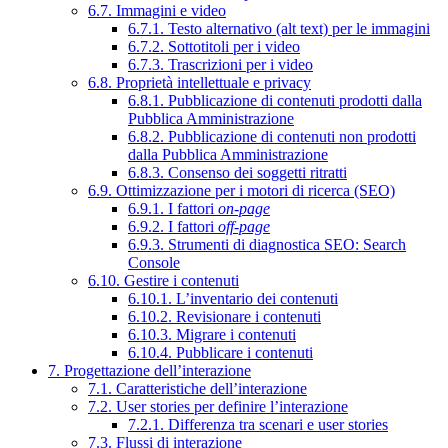
6.7. Immagini e video
6.7.1. Testo alternativo (alt text) per le immagini
6.7.2. Sottotitoli per i video
6.7.3. Trascrizioni per i video
6.8. Proprietà intellettuale e privacy
6.8.1. Pubblicazione di contenuti prodotti dalla
Pubblica Amministrazione
6.8.2. Pubblicazione di contenuti non prodotti
dalla Pubblica Amministrazione
6.8.3. Consenso dei soggetti ritratti
6.9. Ottimizzazione per i motori di ricerca (SEO)
6.9.1. I fattori
on-page
6.9.2. I fattori
off-page
6.9.3. Strumenti di diagnostica SEO: Search
Console
6.10. Gestire i contenuti
6.10.1. L’inventario dei contenuti
6.10.2. Revisionare i contenuti
6.10.3. Migrare i contenuti
6.10.4. Pubblicare i contenuti
7. Progettazione dell’interazione
7.1. Caratteristiche dell’interazione
7.2. User stories per definire l’interazione
7.2.1. Differenza tra scenari e user stories
7.3. Flussi di interazione