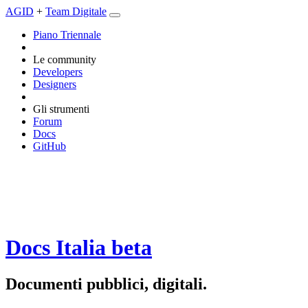
AGID
+
Team Digitale
Piano Triennale
Le community
Developers
Designers
Gli strumenti
Forum
Docs
GitHub
Docs Italia
beta
Documenti pubblici, digitali.