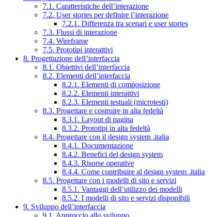
7.1. Caratteristiche dell’interazione
7.2. User stories per definire l’interazione
7.2.1. Differenza tra scenari e user stories
7.3. Flussi di interazione
7.4. Wireframe
7.5. Prototipi interattivi
8. Progettazione dell’interfaccia
8.1. Obiettivi dell’interfaccia
8.2. Elementi dell’interfaccia
8.2.1. Elementi di composizione
8.2.2. Elementi interattivi
8.2.3. Elementi testuali (microtesti)
8.3. Progettare e costruire in alta fedeltà
8.3.1. Layout di pagina
8.3.2. Prototipi in alta fedeltà
8.4. Progettare con il design system .italia
8.4.1. Documentazione
8.4.2. Benefici del design system
8.4.3. Risorse operative
8.4.4. Come contribuire al design system .italia
8.5. Progettare con i modelli di sito e servizi
8.5.1. Vantaggi dell’utilizzo dei modelli
8.5.2. I modelli di sito e servizi disponibili
9. Sviluppo dell’interfaccia
9.1. Approccio allo sviluppo