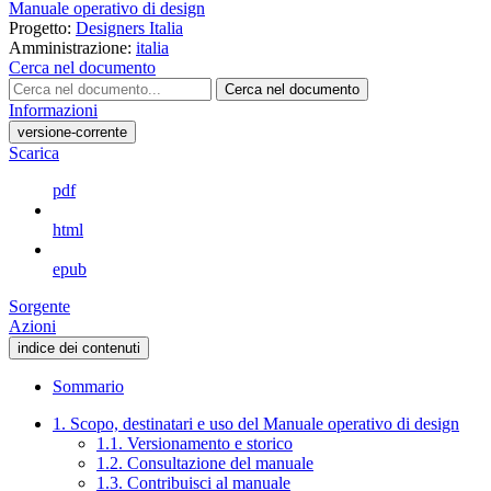
Manuale operativo di design
Progetto:
Designers Italia
Amministrazione:
italia
Cerca nel documento
Cerca nel documento
Informazioni
versione-corrente
Scarica
pdf
html
epub
Sorgente
Azioni
indice dei contenuti
Sommario
1. Scopo, destinatari e uso del Manuale operativo di design
1.1. Versionamento e storico
1.2. Consultazione del manuale
1.3. Contribuisci al manuale