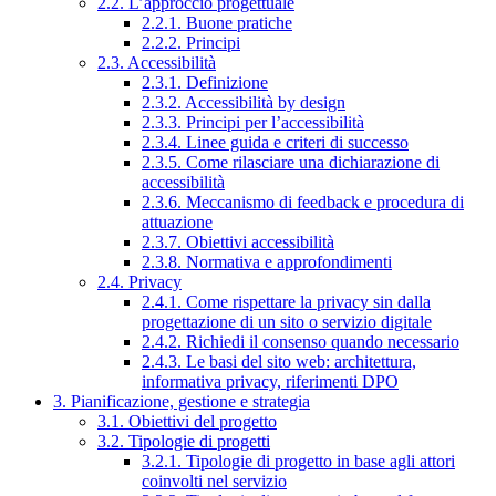
2.2. L’approccio progettuale
2.2.1. Buone pratiche
2.2.2. Principi
2.3. Accessibilità
2.3.1. Definizione
2.3.2. Accessibilità by design
2.3.3. Principi per l’accessibilità
2.3.4. Linee guida e criteri di successo
2.3.5. Come rilasciare una dichiarazione di
accessibilità
2.3.6. Meccanismo di feedback e procedura di
attuazione
2.3.7. Obiettivi accessibilità
2.3.8. Normativa e approfondimenti
2.4. Privacy
2.4.1. Come rispettare la privacy sin dalla
progettazione di un sito o servizio digitale
2.4.2. Richiedi il consenso quando necessario
2.4.3. Le basi del sito web: architettura,
informativa privacy, riferimenti DPO
3. Pianificazione, gestione e strategia
3.1. Obiettivi del progetto
3.2. Tipologie di progetti
3.2.1. Tipologie di progetto in base agli attori
coinvolti nel servizio