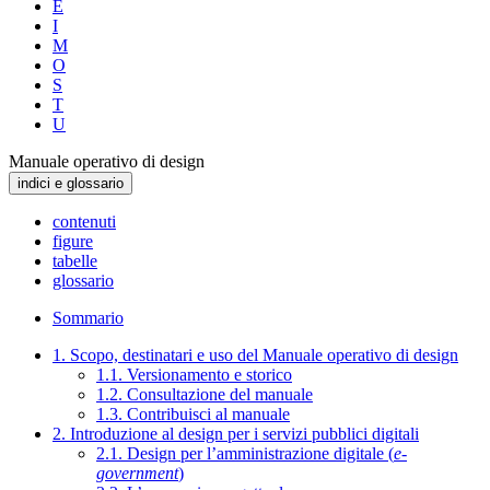
E
I
M
O
S
T
U
Manuale operativo di design
indici e glossario
contenuti
figure
tabelle
glossario
Sommario
1. Scopo, destinatari e uso del Manuale operativo di design
1.1. Versionamento e storico
1.2. Consultazione del manuale
1.3. Contribuisci al manuale
2. Introduzione al design per i servizi pubblici digitali
2.1. Design per l’amministrazione digitale (
e-
government
)