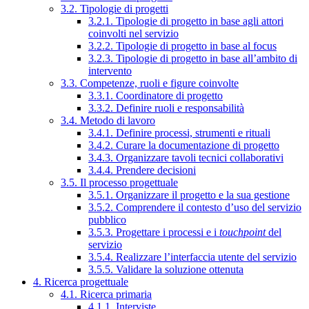
3.2. Tipologie di progetti
3.2.1. Tipologie di progetto in base agli attori
coinvolti nel servizio
3.2.2. Tipologie di progetto in base al focus
3.2.3. Tipologie di progetto in base all’ambito di
intervento
3.3. Competenze, ruoli e figure coinvolte
3.3.1. Coordinatore di progetto
3.3.2. Definire ruoli e responsabilità
3.4. Metodo di lavoro
3.4.1. Definire processi, strumenti e rituali
3.4.2. Curare la documentazione di progetto
3.4.3. Organizzare tavoli tecnici collaborativi
3.4.4. Prendere decisioni
3.5. Il processo progettuale
3.5.1. Organizzare il progetto e la sua gestione
3.5.2. Comprendere il contesto d’uso del servizio
pubblico
3.5.3. Progettare i processi e i
touchpoint
del
servizio
3.5.4. Realizzare l’interfaccia utente del servizio
3.5.5. Validare la soluzione ottenuta
4. Ricerca progettuale
4.1. Ricerca primaria
4.1.1. Interviste