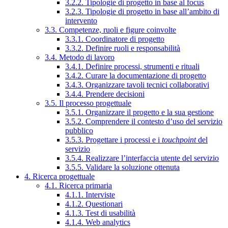
3.2.2. Tipologie di progetto in base al focus
3.2.3. Tipologie di progetto in base all’ambito di
intervento
3.3. Competenze, ruoli e figure coinvolte
3.3.1. Coordinatore di progetto
3.3.2. Definire ruoli e responsabilità
3.4. Metodo di lavoro
3.4.1. Definire processi, strumenti e rituali
3.4.2. Curare la documentazione di progetto
3.4.3. Organizzare tavoli tecnici collaborativi
3.4.4. Prendere decisioni
3.5. Il processo progettuale
3.5.1. Organizzare il progetto e la sua gestione
3.5.2. Comprendere il contesto d’uso del servizio
pubblico
3.5.3. Progettare i processi e i
touchpoint
del
servizio
3.5.4. Realizzare l’interfaccia utente del servizio
3.5.5. Validare la soluzione ottenuta
4. Ricerca progettuale
4.1. Ricerca primaria
4.1.1. Interviste
4.1.2. Questionari
4.1.3. Test di usabilità
4.1.4. Web analytics