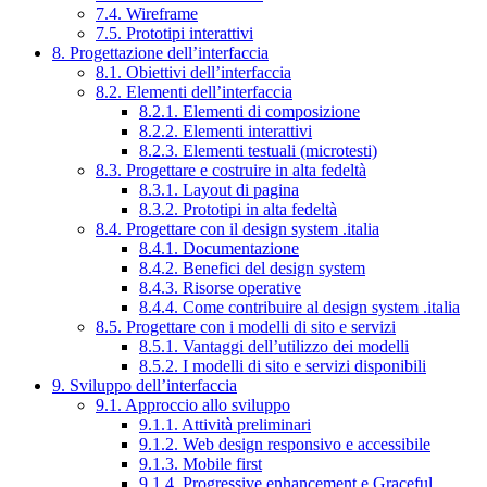
7.4. Wireframe
7.5. Prototipi interattivi
8. Progettazione dell’interfaccia
8.1. Obiettivi dell’interfaccia
8.2. Elementi dell’interfaccia
8.2.1. Elementi di composizione
8.2.2. Elementi interattivi
8.2.3. Elementi testuali (microtesti)
8.3. Progettare e costruire in alta fedeltà
8.3.1. Layout di pagina
8.3.2. Prototipi in alta fedeltà
8.4. Progettare con il design system .italia
8.4.1. Documentazione
8.4.2. Benefici del design system
8.4.3. Risorse operative
8.4.4. Come contribuire al design system .italia
8.5. Progettare con i modelli di sito e servizi
8.5.1. Vantaggi dell’utilizzo dei modelli
8.5.2. I modelli di sito e servizi disponibili
9. Sviluppo dell’interfaccia
9.1. Approccio allo sviluppo
9.1.1. Attività preliminari
9.1.2. Web design responsivo e accessibile
9.1.3. Mobile first
9.1.4. Progressive enhancement e Graceful