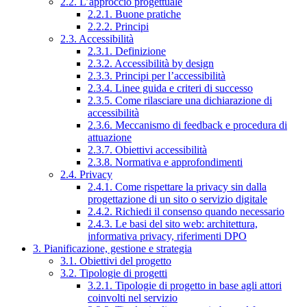
2.2. L’approccio progettuale
2.2.1. Buone pratiche
2.2.2. Principi
2.3. Accessibilità
2.3.1. Definizione
2.3.2. Accessibilità by design
2.3.3. Principi per l’accessibilità
2.3.4. Linee guida e criteri di successo
2.3.5. Come rilasciare una dichiarazione di
accessibilità
2.3.6. Meccanismo di feedback e procedura di
attuazione
2.3.7. Obiettivi accessibilità
2.3.8. Normativa e approfondimenti
2.4. Privacy
2.4.1. Come rispettare la privacy sin dalla
progettazione di un sito o servizio digitale
2.4.2. Richiedi il consenso quando necessario
2.4.3. Le basi del sito web: architettura,
informativa privacy, riferimenti DPO
3. Pianificazione, gestione e strategia
3.1. Obiettivi del progetto
3.2. Tipologie di progetti
3.2.1. Tipologie di progetto in base agli attori
coinvolti nel servizio