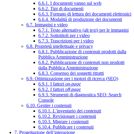
6.6.1. I documenti vanno sul web
6.6.2. Tipi di documenti
6.6.3. Formato di lettura dei documenti elettronici
6.6.4. Modalità di produzione dei documenti
6.7. Immagini e video
6.7.1. Testo alternativo (alt text) per le immagini
6.7.2. Sottotitoli per i video
6.7.3. Trascrizioni per i video
6.8. Proprietà intellettuale e privacy
6.8.1. Pubblicazione di contenuti prodotti dalla
Pubblica Amministrazione
6.8.2. Pubblicazione di contenuti non prodotti
dalla Pubblica Amministrazione
6.8.3. Consenso dei soggetti ritratti
6.9. Ottimizzazione per i motori di ricerca (SEO)
6.9.1. I fattori
on-page
6.9.2. I fattori
off-page
6.9.3. Strumenti di diagnostica SEO: Search
Console
6.10. Gestire i contenuti
6.10.1. L’inventario dei contenuti
6.10.2. Revisionare i contenuti
6.10.3. Migrare i contenuti
6.10.4. Pubblicare i contenuti
7. Progettazione dell’interazione