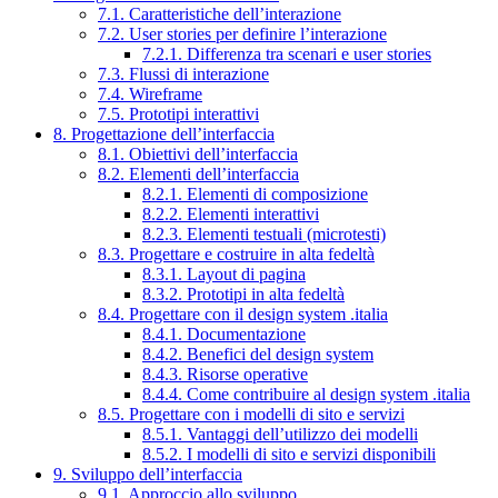
7.1. Caratteristiche dell’interazione
7.2. User stories per definire l’interazione
7.2.1. Differenza tra scenari e user stories
7.3. Flussi di interazione
7.4. Wireframe
7.5. Prototipi interattivi
8. Progettazione dell’interfaccia
8.1. Obiettivi dell’interfaccia
8.2. Elementi dell’interfaccia
8.2.1. Elementi di composizione
8.2.2. Elementi interattivi
8.2.3. Elementi testuali (microtesti)
8.3. Progettare e costruire in alta fedeltà
8.3.1. Layout di pagina
8.3.2. Prototipi in alta fedeltà
8.4. Progettare con il design system .italia
8.4.1. Documentazione
8.4.2. Benefici del design system
8.4.3. Risorse operative
8.4.4. Come contribuire al design system .italia
8.5. Progettare con i modelli di sito e servizi
8.5.1. Vantaggi dell’utilizzo dei modelli
8.5.2. I modelli di sito e servizi disponibili
9. Sviluppo dell’interfaccia
9.1. Approccio allo sviluppo