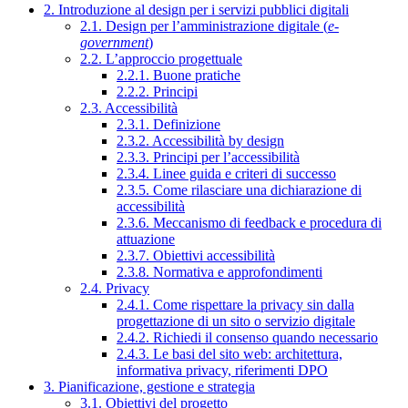
2. Introduzione al design per i servizi pubblici digitali
2.1. Design per l’amministrazione digitale (
e-
government
)
2.2. L’approccio progettuale
2.2.1. Buone pratiche
2.2.2. Principi
2.3. Accessibilità
2.3.1. Definizione
2.3.2. Accessibilità by design
2.3.3. Principi per l’accessibilità
2.3.4. Linee guida e criteri di successo
2.3.5. Come rilasciare una dichiarazione di
accessibilità
2.3.6. Meccanismo di feedback e procedura di
attuazione
2.3.7. Obiettivi accessibilità
2.3.8. Normativa e approfondimenti
2.4. Privacy
2.4.1. Come rispettare la privacy sin dalla
progettazione di un sito o servizio digitale
2.4.2. Richiedi il consenso quando necessario
2.4.3. Le basi del sito web: architettura,
informativa privacy, riferimenti DPO
3. Pianificazione, gestione e strategia
3.1. Obiettivi del progetto