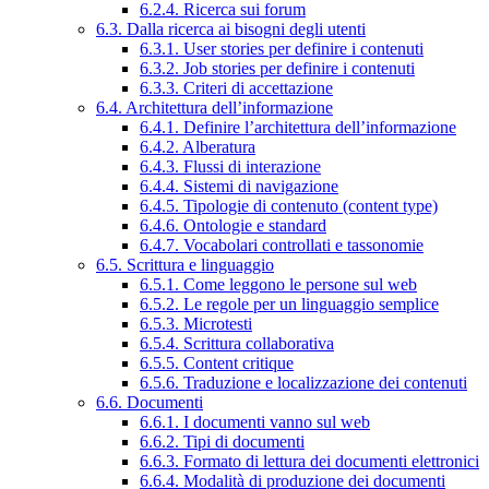
6.2.4. Ricerca sui forum
6.3. Dalla ricerca ai bisogni degli utenti
6.3.1. User stories per definire i contenuti
6.3.2. Job stories per definire i contenuti
6.3.3. Criteri di accettazione
6.4. Architettura dell’informazione
6.4.1. Definire l’architettura dell’informazione
6.4.2. Alberatura
6.4.3. Flussi di interazione
6.4.4. Sistemi di navigazione
6.4.5. Tipologie di contenuto (content type)
6.4.6. Ontologie e standard
6.4.7. Vocabolari controllati e tassonomie
6.5. Scrittura e linguaggio
6.5.1. Come leggono le persone sul web
6.5.2. Le regole per un linguaggio semplice
6.5.3. Microtesti
6.5.4. Scrittura collaborativa
6.5.5. Content critique
6.5.6. Traduzione e localizzazione dei contenuti
6.6. Documenti
6.6.1. I documenti vanno sul web
6.6.2. Tipi di documenti
6.6.3. Formato di lettura dei documenti elettronici
6.6.4. Modalità di produzione dei documenti