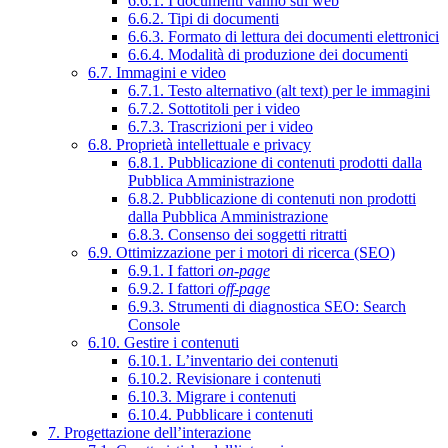
6.6.1. I documenti vanno sul web
6.6.2. Tipi di documenti
6.6.3. Formato di lettura dei documenti elettronici
6.6.4. Modalità di produzione dei documenti
6.7. Immagini e video
6.7.1. Testo alternativo (alt text) per le immagini
6.7.2. Sottotitoli per i video
6.7.3. Trascrizioni per i video
6.8. Proprietà intellettuale e privacy
6.8.1. Pubblicazione di contenuti prodotti dalla
Pubblica Amministrazione
6.8.2. Pubblicazione di contenuti non prodotti
dalla Pubblica Amministrazione
6.8.3. Consenso dei soggetti ritratti
6.9. Ottimizzazione per i motori di ricerca (SEO)
6.9.1. I fattori
on-page
6.9.2. I fattori
off-page
6.9.3. Strumenti di diagnostica SEO: Search
Console
6.10. Gestire i contenuti
6.10.1. L’inventario dei contenuti
6.10.2. Revisionare i contenuti
6.10.3. Migrare i contenuti
6.10.4. Pubblicare i contenuti
7. Progettazione dell’interazione