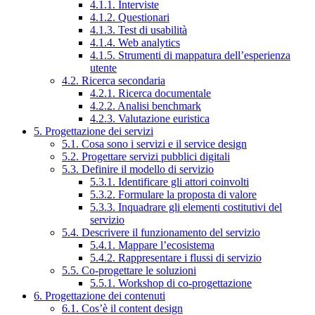
4.1.1. Interviste
4.1.2. Questionari
4.1.3. Test di usabilità
4.1.4. Web analytics
4.1.5. Strumenti di mappatura dell’esperienza
utente
4.2. Ricerca secondaria
4.2.1. Ricerca documentale
4.2.2. Analisi benchmark
4.2.3. Valutazione euristica
5. Progettazione dei servizi
5.1. Cosa sono i servizi e il service design
5.2. Progettare servizi pubblici digitali
5.3. Definire il modello di servizio
5.3.1. Identificare gli attori coinvolti
5.3.2. Formulare la proposta di valore
5.3.3. Inquadrare gli elementi costitutivi del
servizio
5.4. Descrivere il funzionamento del servizio
5.4.1. Mappare l’ecosistema
5.4.2. Rappresentare i flussi di servizio
5.5. Co-progettare le soluzioni
5.5.1. Workshop di co-progettazione
6. Progettazione dei contenuti
6.1. Cos’è il content design