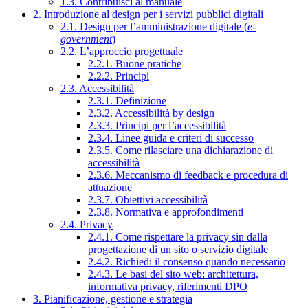
1.3. Contribuisci al manuale
2. Introduzione al design per i servizi pubblici digitali
2.1. Design per l’amministrazione digitale (
e-
government
)
2.2. L’approccio progettuale
2.2.1. Buone pratiche
2.2.2. Principi
2.3. Accessibilità
2.3.1. Definizione
2.3.2. Accessibilità by design
2.3.3. Principi per l’accessibilità
2.3.4. Linee guida e criteri di successo
2.3.5. Come rilasciare una dichiarazione di
accessibilità
2.3.6. Meccanismo di feedback e procedura di
attuazione
2.3.7. Obiettivi accessibilità
2.3.8. Normativa e approfondimenti
2.4. Privacy
2.4.1. Come rispettare la privacy sin dalla
progettazione di un sito o servizio digitale
2.4.2. Richiedi il consenso quando necessario
2.4.3. Le basi del sito web: architettura,
informativa privacy, riferimenti DPO
3. Pianificazione, gestione e strategia