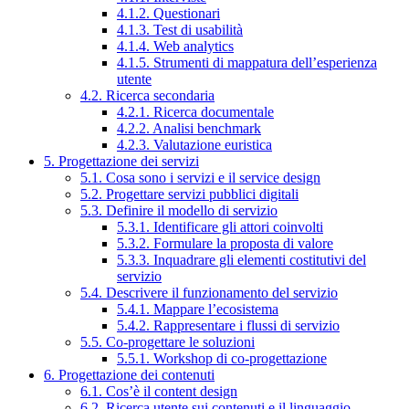
4.1.2. Questionari
4.1.3. Test di usabilità
4.1.4. Web analytics
4.1.5. Strumenti di mappatura dell’esperienza
utente
4.2. Ricerca secondaria
4.2.1. Ricerca documentale
4.2.2. Analisi benchmark
4.2.3. Valutazione euristica
5. Progettazione dei servizi
5.1. Cosa sono i servizi e il service design
5.2. Progettare servizi pubblici digitali
5.3. Definire il modello di servizio
5.3.1. Identificare gli attori coinvolti
5.3.2. Formulare la proposta di valore
5.3.3. Inquadrare gli elementi costitutivi del
servizio
5.4. Descrivere il funzionamento del servizio
5.4.1. Mappare l’ecosistema
5.4.2. Rappresentare i flussi di servizio
5.5. Co-progettare le soluzioni
5.5.1. Workshop di co-progettazione
6. Progettazione dei contenuti
6.1. Cos’è il content design
6.2. Ricerca utente sui contenuti e il linguaggio