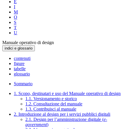
E
I
M
O
S
T
U
Manuale operativo di design
indici e glossario
contenuti
figure
tabelle
glossario
Sommario
1. Scopo, destinatari e uso del Manuale operativo di design
1.1. Versionamento e storico
1.2. Consultazione del manuale
1.3. Contribuisci al manuale
2. Introduzione al design per i servizi pubblici digitali
2.1. Design per l’amministrazione digitale (
e-
government
)