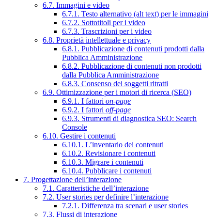
6.7. Immagini e video
6.7.1. Testo alternativo (alt text) per le immagini
6.7.2. Sottotitoli per i video
6.7.3. Trascrizioni per i video
6.8. Proprietà intellettuale e privacy
6.8.1. Pubblicazione di contenuti prodotti dalla
Pubblica Amministrazione
6.8.2. Pubblicazione di contenuti non prodotti
dalla Pubblica Amministrazione
6.8.3. Consenso dei soggetti ritratti
6.9. Ottimizzazione per i motori di ricerca (SEO)
6.9.1. I fattori
on-page
6.9.2. I fattori
off-page
6.9.3. Strumenti di diagnostica SEO: Search
Console
6.10. Gestire i contenuti
6.10.1. L’inventario dei contenuti
6.10.2. Revisionare i contenuti
6.10.3. Migrare i contenuti
6.10.4. Pubblicare i contenuti
7. Progettazione dell’interazione
7.1. Caratteristiche dell’interazione
7.2. User stories per definire l’interazione
7.2.1. Differenza tra scenari e user stories
7.3. Flussi di interazione