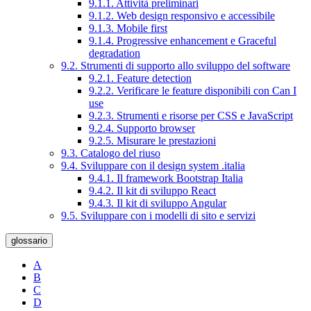
9.1.1. Attività preliminari
9.1.2. Web design responsivo e accessibile
9.1.3. Mobile first
9.1.4. Progressive enhancement e Graceful
degradation
9.2. Strumenti di supporto allo sviluppo del software
9.2.1. Feature detection
9.2.2. Verificare le feature disponibili con Can I
use
9.2.3. Strumenti e risorse per CSS e JavaScript
9.2.4. Supporto browser
9.2.5. Misurare le prestazioni
9.3. Catalogo del riuso
9.4. Sviluppare con il design system .italia
9.4.1. Il framework Bootstrap Italia
9.4.2. Il kit di sviluppo React
9.4.3. Il kit di sviluppo Angular
9.5. Sviluppare con i modelli di sito e servizi
glossario
A
B
C
D