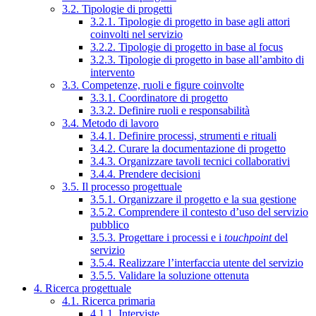
3.2. Tipologie di progetti
3.2.1. Tipologie di progetto in base agli attori
coinvolti nel servizio
3.2.2. Tipologie di progetto in base al focus
3.2.3. Tipologie di progetto in base all’ambito di
intervento
3.3. Competenze, ruoli e figure coinvolte
3.3.1. Coordinatore di progetto
3.3.2. Definire ruoli e responsabilità
3.4. Metodo di lavoro
3.4.1. Definire processi, strumenti e rituali
3.4.2. Curare la documentazione di progetto
3.4.3. Organizzare tavoli tecnici collaborativi
3.4.4. Prendere decisioni
3.5. Il processo progettuale
3.5.1. Organizzare il progetto e la sua gestione
3.5.2. Comprendere il contesto d’uso del servizio
pubblico
3.5.3. Progettare i processi e i
touchpoint
del
servizio
3.5.4. Realizzare l’interfaccia utente del servizio
3.5.5. Validare la soluzione ottenuta
4. Ricerca progettuale
4.1. Ricerca primaria
4.1.1. Interviste