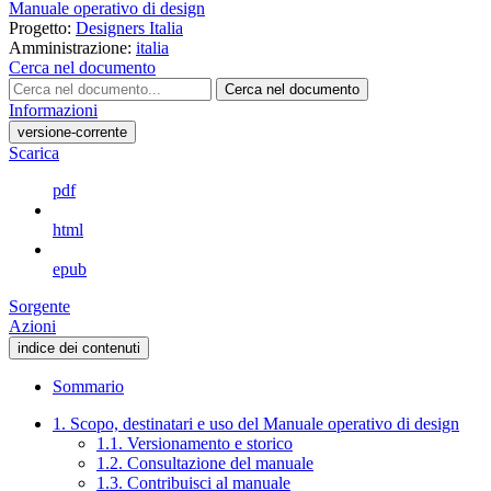
Manuale operativo di design
Progetto:
Designers Italia
Amministrazione:
italia
Cerca nel documento
Cerca nel documento
Informazioni
versione-corrente
Scarica
pdf
html
epub
Sorgente
Azioni
indice dei contenuti
Sommario
1. Scopo, destinatari e uso del Manuale operativo di design
1.1. Versionamento e storico
1.2. Consultazione del manuale
1.3. Contribuisci al manuale