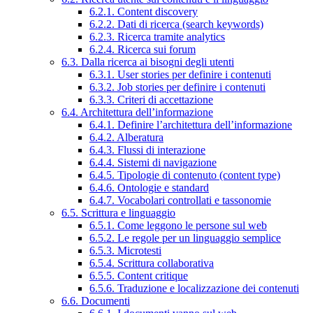
6.2.1. Content discovery
6.2.2. Dati di ricerca (search keywords)
6.2.3. Ricerca tramite analytics
6.2.4. Ricerca sui forum
6.3. Dalla ricerca ai bisogni degli utenti
6.3.1. User stories per definire i contenuti
6.3.2. Job stories per definire i contenuti
6.3.3. Criteri di accettazione
6.4. Architettura dell’informazione
6.4.1. Definire l’architettura dell’informazione
6.4.2. Alberatura
6.4.3. Flussi di interazione
6.4.4. Sistemi di navigazione
6.4.5. Tipologie di contenuto (content type)
6.4.6. Ontologie e standard
6.4.7. Vocabolari controllati e tassonomie
6.5. Scrittura e linguaggio
6.5.1. Come leggono le persone sul web
6.5.2. Le regole per un linguaggio semplice
6.5.3. Microtesti
6.5.4. Scrittura collaborativa
6.5.5. Content critique
6.5.6. Traduzione e localizzazione dei contenuti
6.6. Documenti