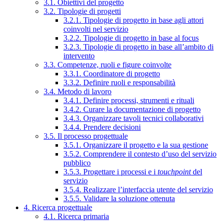
3.1. Obiettivi del progetto
3.2. Tipologie di progetti
3.2.1. Tipologie di progetto in base agli attori
coinvolti nel servizio
3.2.2. Tipologie di progetto in base al focus
3.2.3. Tipologie di progetto in base all’ambito di
intervento
3.3. Competenze, ruoli e figure coinvolte
3.3.1. Coordinatore di progetto
3.3.2. Definire ruoli e responsabilità
3.4. Metodo di lavoro
3.4.1. Definire processi, strumenti e rituali
3.4.2. Curare la documentazione di progetto
3.4.3. Organizzare tavoli tecnici collaborativi
3.4.4. Prendere decisioni
3.5. Il processo progettuale
3.5.1. Organizzare il progetto e la sua gestione
3.5.2. Comprendere il contesto d’uso del servizio
pubblico
3.5.3. Progettare i processi e i
touchpoint
del
servizio
3.5.4. Realizzare l’interfaccia utente del servizio
3.5.5. Validare la soluzione ottenuta
4. Ricerca progettuale
4.1. Ricerca primaria