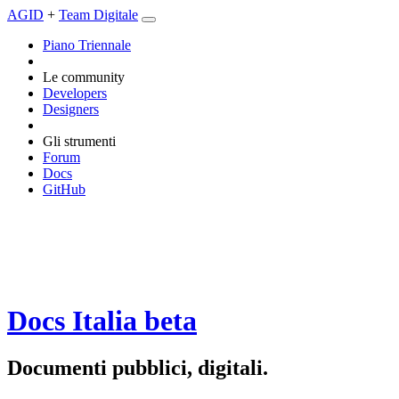
AGID
+
Team Digitale
Piano Triennale
Le community
Developers
Designers
Gli strumenti
Forum
Docs
GitHub
Docs Italia
beta
Documenti pubblici, digitali.