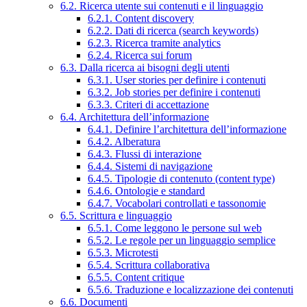
6.2. Ricerca utente sui contenuti e il linguaggio
6.2.1. Content discovery
6.2.2. Dati di ricerca (search keywords)
6.2.3. Ricerca tramite analytics
6.2.4. Ricerca sui forum
6.3. Dalla ricerca ai bisogni degli utenti
6.3.1. User stories per definire i contenuti
6.3.2. Job stories per definire i contenuti
6.3.3. Criteri di accettazione
6.4. Architettura dell’informazione
6.4.1. Definire l’architettura dell’informazione
6.4.2. Alberatura
6.4.3. Flussi di interazione
6.4.4. Sistemi di navigazione
6.4.5. Tipologie di contenuto (content type)
6.4.6. Ontologie e standard
6.4.7. Vocabolari controllati e tassonomie
6.5. Scrittura e linguaggio
6.5.1. Come leggono le persone sul web
6.5.2. Le regole per un linguaggio semplice
6.5.3. Microtesti
6.5.4. Scrittura collaborativa
6.5.5. Content critique
6.5.6. Traduzione e localizzazione dei contenuti
6.6. Documenti