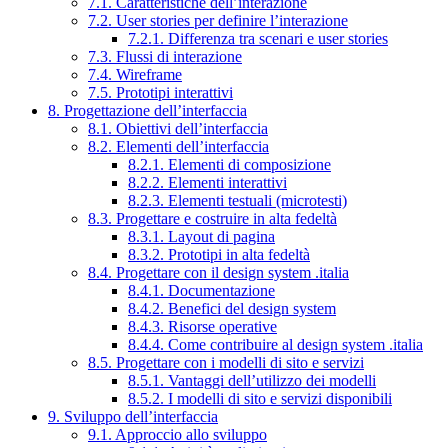
7.1. Caratteristiche dell’interazione
7.2. User stories per definire l’interazione
7.2.1. Differenza tra scenari e user stories
7.3. Flussi di interazione
7.4. Wireframe
7.5. Prototipi interattivi
8. Progettazione dell’interfaccia
8.1. Obiettivi dell’interfaccia
8.2. Elementi dell’interfaccia
8.2.1. Elementi di composizione
8.2.2. Elementi interattivi
8.2.3. Elementi testuali (microtesti)
8.3. Progettare e costruire in alta fedeltà
8.3.1. Layout di pagina
8.3.2. Prototipi in alta fedeltà
8.4. Progettare con il design system .italia
8.4.1. Documentazione
8.4.2. Benefici del design system
8.4.3. Risorse operative
8.4.4. Come contribuire al design system .italia
8.5. Progettare con i modelli di sito e servizi
8.5.1. Vantaggi dell’utilizzo dei modelli
8.5.2. I modelli di sito e servizi disponibili
9. Sviluppo dell’interfaccia
9.1. Approccio allo sviluppo