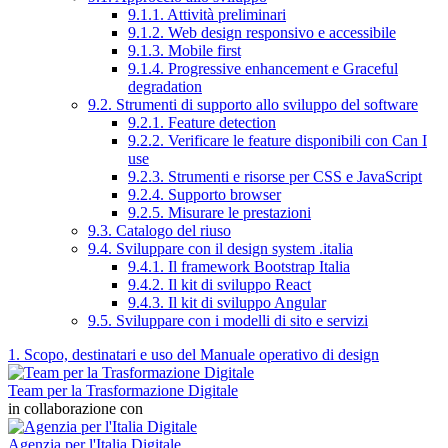
9.1.1. Attività preliminari
9.1.2. Web design responsivo e accessibile
9.1.3. Mobile first
9.1.4. Progressive enhancement e Graceful
degradation
9.2. Strumenti di supporto allo sviluppo del software
9.2.1. Feature detection
9.2.2. Verificare le feature disponibili con Can I
use
9.2.3. Strumenti e risorse per CSS e JavaScript
9.2.4. Supporto browser
9.2.5. Misurare le prestazioni
9.3. Catalogo del riuso
9.4. Sviluppare con il design system .italia
9.4.1. Il framework Bootstrap Italia
9.4.2. Il kit di sviluppo React
9.4.3. Il kit di sviluppo Angular
9.5. Sviluppare con i modelli di sito e servizi
1. Scopo, destinatari e uso del Manuale operativo di design
Team per la Trasformazione Digitale
in collaborazione con
Agenzia per l'Italia Digitale