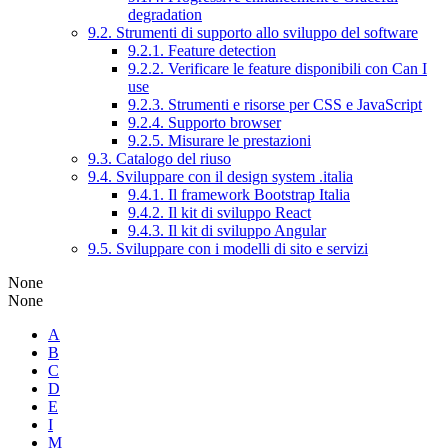
degradation
9.2. Strumenti di supporto allo sviluppo del software
9.2.1. Feature detection
9.2.2. Verificare le feature disponibili con Can I
use
9.2.3. Strumenti e risorse per CSS e JavaScript
9.2.4. Supporto browser
9.2.5. Misurare le prestazioni
9.3. Catalogo del riuso
9.4. Sviluppare con il design system .italia
9.4.1. Il framework Bootstrap Italia
9.4.2. Il kit di sviluppo React
9.4.3. Il kit di sviluppo Angular
9.5. Sviluppare con i modelli di sito e servizi
None
None
A
B
C
D
E
I
M