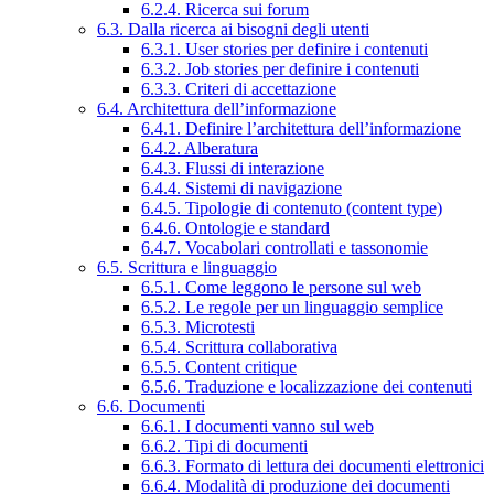
6.2.4. Ricerca sui forum
6.3. Dalla ricerca ai bisogni degli utenti
6.3.1. User stories per definire i contenuti
6.3.2. Job stories per definire i contenuti
6.3.3. Criteri di accettazione
6.4. Architettura dell’informazione
6.4.1. Definire l’architettura dell’informazione
6.4.2. Alberatura
6.4.3. Flussi di interazione
6.4.4. Sistemi di navigazione
6.4.5. Tipologie di contenuto (content type)
6.4.6. Ontologie e standard
6.4.7. Vocabolari controllati e tassonomie
6.5. Scrittura e linguaggio
6.5.1. Come leggono le persone sul web
6.5.2. Le regole per un linguaggio semplice
6.5.3. Microtesti
6.5.4. Scrittura collaborativa
6.5.5. Content critique
6.5.6. Traduzione e localizzazione dei contenuti
6.6. Documenti
6.6.1. I documenti vanno sul web
6.6.2. Tipi di documenti
6.6.3. Formato di lettura dei documenti elettronici
6.6.4. Modalità di produzione dei documenti