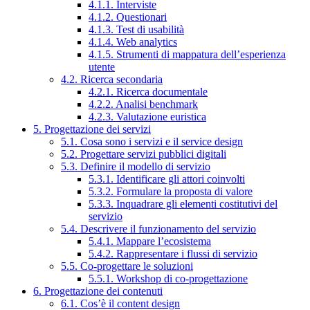
4.1.1. Interviste
4.1.2. Questionari
4.1.3. Test di usabilità
4.1.4. Web analytics
4.1.5. Strumenti di mappatura dell’esperienza
utente
4.2. Ricerca secondaria
4.2.1. Ricerca documentale
4.2.2. Analisi benchmark
4.2.3. Valutazione euristica
5. Progettazione dei servizi
5.1. Cosa sono i servizi e il service design
5.2. Progettare servizi pubblici digitali
5.3. Definire il modello di servizio
5.3.1. Identificare gli attori coinvolti
5.3.2. Formulare la proposta di valore
5.3.3. Inquadrare gli elementi costitutivi del
servizio
5.4. Descrivere il funzionamento del servizio
5.4.1. Mappare l’ecosistema
5.4.2. Rappresentare i flussi di servizio
5.5. Co-progettare le soluzioni
5.5.1. Workshop di co-progettazione
6. Progettazione dei contenuti
6.1. Cos’è il content design