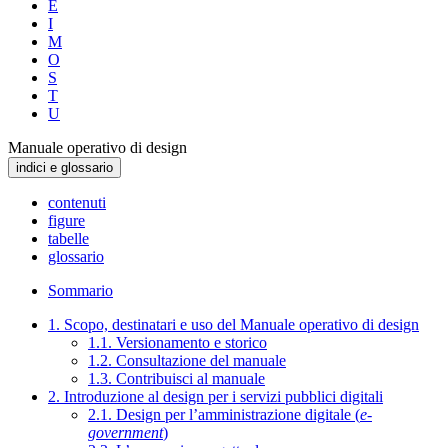
E
I
M
O
S
T
U
Manuale operativo di design
indici e glossario
contenuti
figure
tabelle
glossario
Sommario
1. Scopo, destinatari e uso del Manuale operativo di design
1.1. Versionamento e storico
1.2. Consultazione del manuale
1.3. Contribuisci al manuale
2. Introduzione al design per i servizi pubblici digitali
2.1. Design per l’amministrazione digitale (
e-
government
)