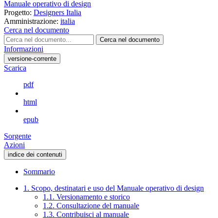
Manuale operativo di design
Progetto:
Designers Italia
Amministrazione:
italia
Cerca nel documento
Cerca nel documento
Informazioni
versione-corrente
Scarica
pdf
html
epub
Sorgente
Azioni
indice dei contenuti
Sommario
1. Scopo, destinatari e uso del Manuale operativo di design
1.1. Versionamento e storico
1.2. Consultazione del manuale
1.3. Contribuisci al manuale