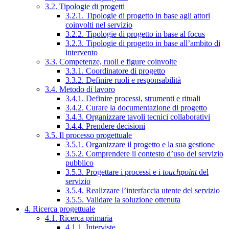
3.2. Tipologie di progetti
3.2.1. Tipologie di progetto in base agli attori
coinvolti nel servizio
3.2.2. Tipologie di progetto in base al focus
3.2.3. Tipologie di progetto in base all’ambito di
intervento
3.3. Competenze, ruoli e figure coinvolte
3.3.1. Coordinatore di progetto
3.3.2. Definire ruoli e responsabilità
3.4. Metodo di lavoro
3.4.1. Definire processi, strumenti e rituali
3.4.2. Curare la documentazione di progetto
3.4.3. Organizzare tavoli tecnici collaborativi
3.4.4. Prendere decisioni
3.5. Il processo progettuale
3.5.1. Organizzare il progetto e la sua gestione
3.5.2. Comprendere il contesto d’uso del servizio
pubblico
3.5.3. Progettare i processi e i
touchpoint
del
servizio
3.5.4. Realizzare l’interfaccia utente del servizio
3.5.5. Validare la soluzione ottenuta
4. Ricerca progettuale
4.1. Ricerca primaria
4.1.1. Interviste