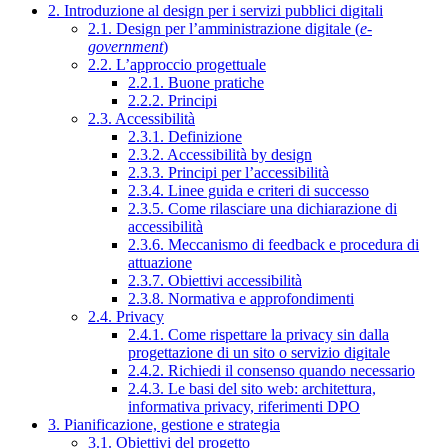
2. Introduzione al design per i servizi pubblici digitali
2.1. Design per l’amministrazione digitale (
e-
government
)
2.2. L’approccio progettuale
2.2.1. Buone pratiche
2.2.2. Principi
2.3. Accessibilità
2.3.1. Definizione
2.3.2. Accessibilità by design
2.3.3. Principi per l’accessibilità
2.3.4. Linee guida e criteri di successo
2.3.5. Come rilasciare una dichiarazione di
accessibilità
2.3.6. Meccanismo di feedback e procedura di
attuazione
2.3.7. Obiettivi accessibilità
2.3.8. Normativa e approfondimenti
2.4. Privacy
2.4.1. Come rispettare la privacy sin dalla
progettazione di un sito o servizio digitale
2.4.2. Richiedi il consenso quando necessario
2.4.3. Le basi del sito web: architettura,
informativa privacy, riferimenti DPO
3. Pianificazione, gestione e strategia
3.1. Obiettivi del progetto