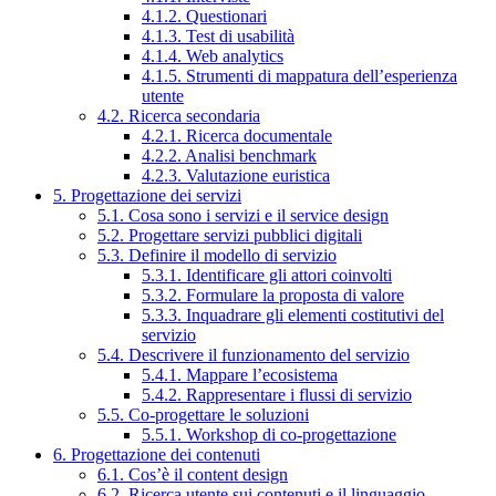
4.1.2. Questionari
4.1.3. Test di usabilità
4.1.4. Web analytics
4.1.5. Strumenti di mappatura dell’esperienza
utente
4.2. Ricerca secondaria
4.2.1. Ricerca documentale
4.2.2. Analisi benchmark
4.2.3. Valutazione euristica
5. Progettazione dei servizi
5.1. Cosa sono i servizi e il service design
5.2. Progettare servizi pubblici digitali
5.3. Definire il modello di servizio
5.3.1. Identificare gli attori coinvolti
5.3.2. Formulare la proposta di valore
5.3.3. Inquadrare gli elementi costitutivi del
servizio
5.4. Descrivere il funzionamento del servizio
5.4.1. Mappare l’ecosistema
5.4.2. Rappresentare i flussi di servizio
5.5. Co-progettare le soluzioni
5.5.1. Workshop di co-progettazione
6. Progettazione dei contenuti
6.1. Cos’è il content design
6.2. Ricerca utente sui contenuti e il linguaggio