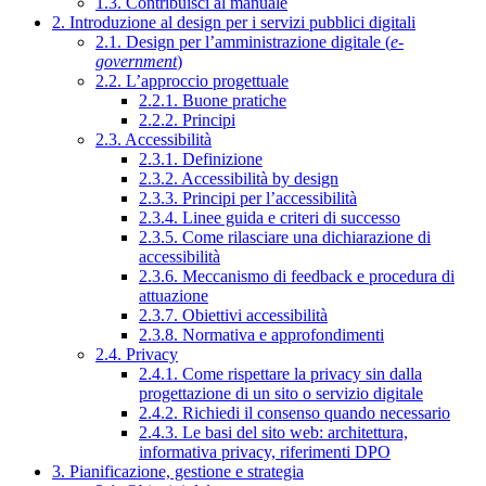
1.3. Contribuisci al manuale
2. Introduzione al design per i servizi pubblici digitali
2.1. Design per l’amministrazione digitale (
e-
government
)
2.2. L’approccio progettuale
2.2.1. Buone pratiche
2.2.2. Principi
2.3. Accessibilità
2.3.1. Definizione
2.3.2. Accessibilità by design
2.3.3. Principi per l’accessibilità
2.3.4. Linee guida e criteri di successo
2.3.5. Come rilasciare una dichiarazione di
accessibilità
2.3.6. Meccanismo di feedback e procedura di
attuazione
2.3.7. Obiettivi accessibilità
2.3.8. Normativa e approfondimenti
2.4. Privacy
2.4.1. Come rispettare la privacy sin dalla
progettazione di un sito o servizio digitale
2.4.2. Richiedi il consenso quando necessario
2.4.3. Le basi del sito web: architettura,
informativa privacy, riferimenti DPO
3. Pianificazione, gestione e strategia