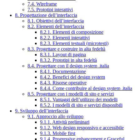
7.4. Wireframe
7.5. Prototipi interattivi
8. Progettazione dell’interfaccia
8.1. Obiettivi dell’interfaccia
8.2. Elementi dell’interfaccia
8.2.1. Elementi di composizione
8.2.2. Elementi interattivi
8.2.3. Elementi testuali (microtesti)
8.3. Progettare e costruire in alta fedeltà
8.3.1. Layout di pagina
8.3.2. Prototipi in alta fedeltà
8.4. Progettare con il design system .italia
8.4.1. Documentazione
8.4.2. Benefici del design system
8.4.3. Risorse operative
8.4.4. Come contribuire al design system .italia
8.5. Progettare con i modelli di sito e servizi
8.5.1. Vantaggi dell’utilizzo dei modelli
8.5.2. I modelli di sito e servizi disponibili
9. Sviluppo dell’interfaccia
9.1. Approccio allo sviluppo
9.1.1. Attività preliminari
9.1.2. Web design responsivo e accessibile
9.1.3. Mobile first
9.1.4. Progressive enhancement e Graceful