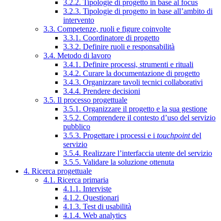
3.2.2. Tipologie di progetto in base al focus
3.2.3. Tipologie di progetto in base all’ambito di
intervento
3.3. Competenze, ruoli e figure coinvolte
3.3.1. Coordinatore di progetto
3.3.2. Definire ruoli e responsabilità
3.4. Metodo di lavoro
3.4.1. Definire processi, strumenti e rituali
3.4.2. Curare la documentazione di progetto
3.4.3. Organizzare tavoli tecnici collaborativi
3.4.4. Prendere decisioni
3.5. Il processo progettuale
3.5.1. Organizzare il progetto e la sua gestione
3.5.2. Comprendere il contesto d’uso del servizio
pubblico
3.5.3. Progettare i processi e i
touchpoint
del
servizio
3.5.4. Realizzare l’interfaccia utente del servizio
3.5.5. Validare la soluzione ottenuta
4. Ricerca progettuale
4.1. Ricerca primaria
4.1.1. Interviste
4.1.2. Questionari
4.1.3. Test di usabilità
4.1.4. Web analytics