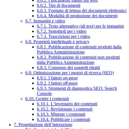
6.6.1. I documenti vanno sul web
6.6.2. Tipi di documenti
6.6.3. Formato di lettura dei documenti elettronici
6.6.4. Modalità di produzione dei documenti
6.7. Immagini e video
6.7.1. Testo alternativo (alt text) per le immagini
6.7.2. Sottotitoli per i video
6.7.3. Trascrizioni per i video
6.8. Proprietà intellettuale e privacy
6.8.1. Pubblicazione di contenuti prodotti dalla
Pubblica Amministrazione
6.8.2. Pubblicazione di contenuti non prodotti
dalla Pubblica Amministrazione
6.8.3. Consenso dei soggetti ritratti
6.9. Ottimizzazione per i motori di ricerca (SEO)
6.9.1. I fattori
on-page
6.9.2. I fattori
off-page
6.9.3. Strumenti di diagnostica SEO: Search
Console
6.10. Gestire i contenuti
6.10.1. L’inventario dei contenuti
6.10.2. Revisionare i contenuti
6.10.3. Migrare i contenuti
6.10.4. Pubblicare i contenuti
7. Progettazione dell’interazione