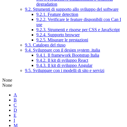
degradation
9.2. Strumenti di supporto allo sviluppo del software
9.2.1. Feature detection
9.2.2. Verificare le feature disponibili con Can I
use
9.2.3. Strumenti e risorse per CSS e JavaScript
9.2.4. Supporto browser
9.2.5. Misurare le prestazioni
9.3. Catalogo del riuso
9.4. Sviluppare con il design system .italia
9.4.1. Il framework Bootstrap Italia
9.4.2. Il kit di sviluppo React
9.4.3. Il kit di sviluppo Angular
9.5. Sviluppare con i modelli di sito e servizi
None
None
A
B
C
D
E
I
M