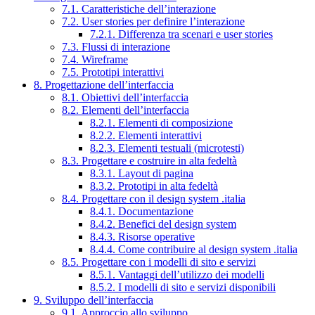
7.1. Caratteristiche dell’interazione
7.2. User stories per definire l’interazione
7.2.1. Differenza tra scenari e user stories
7.3. Flussi di interazione
7.4. Wireframe
7.5. Prototipi interattivi
8. Progettazione dell’interfaccia
8.1. Obiettivi dell’interfaccia
8.2. Elementi dell’interfaccia
8.2.1. Elementi di composizione
8.2.2. Elementi interattivi
8.2.3. Elementi testuali (microtesti)
8.3. Progettare e costruire in alta fedeltà
8.3.1. Layout di pagina
8.3.2. Prototipi in alta fedeltà
8.4. Progettare con il design system .italia
8.4.1. Documentazione
8.4.2. Benefici del design system
8.4.3. Risorse operative
8.4.4. Come contribuire al design system .italia
8.5. Progettare con i modelli di sito e servizi
8.5.1. Vantaggi dell’utilizzo dei modelli
8.5.2. I modelli di sito e servizi disponibili
9. Sviluppo dell’interfaccia
9.1. Approccio allo sviluppo