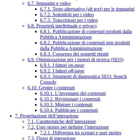
6.7. Immagini e video
6.7.1. Testo alternativo (alt text) per le immagini
6.7.2. Sottotitoli per i video
6.7.3. Trascrizioni per i video
6.8. Proprietà intellettuale e privacy
6.8.1. Pubblicazione di contenuti prodotti dalla
Pubblica Amministrazione
6.8.2. Pubblicazione di contenuti non prodotti
dalla Pubblica Amministrazione
6.8.3. Consenso dei soggetti ritratti
6.9. Ottimizzazione per i motori di ricerca (SEO)
6.9.1. I fattori
on-page
6.9.2. I fattori
off-page
6.9.3. Strumenti di diagnostica SEO: Search
Console
6.10. Gestire i contenuti
6.10.1. L’inventario dei contenuti
6.10.2. Revisionare i contenuti
6.10.3. Migrare i contenuti
6.10.4. Pubblicare i contenuti
7. Progettazione dell’interazione
7.1. Caratteristiche dell’interazione
7.2. User stories per definire l’interazione
7.2.1. Differenza tra scenari e user stories
7.3. Flussi di interazione