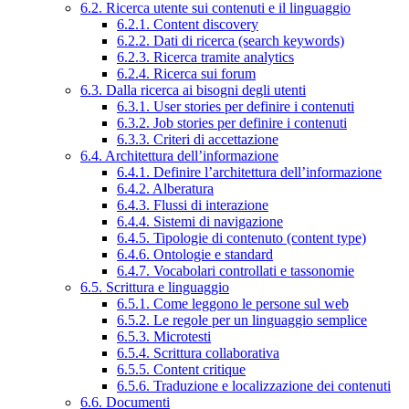
6.2. Ricerca utente sui contenuti e il linguaggio
6.2.1. Content discovery
6.2.2. Dati di ricerca (search keywords)
6.2.3. Ricerca tramite analytics
6.2.4. Ricerca sui forum
6.3. Dalla ricerca ai bisogni degli utenti
6.3.1. User stories per definire i contenuti
6.3.2. Job stories per definire i contenuti
6.3.3. Criteri di accettazione
6.4. Architettura dell’informazione
6.4.1. Definire l’architettura dell’informazione
6.4.2. Alberatura
6.4.3. Flussi di interazione
6.4.4. Sistemi di navigazione
6.4.5. Tipologie di contenuto (content type)
6.4.6. Ontologie e standard
6.4.7. Vocabolari controllati e tassonomie
6.5. Scrittura e linguaggio
6.5.1. Come leggono le persone sul web
6.5.2. Le regole per un linguaggio semplice
6.5.3. Microtesti
6.5.4. Scrittura collaborativa
6.5.5. Content critique
6.5.6. Traduzione e localizzazione dei contenuti
6.6. Documenti