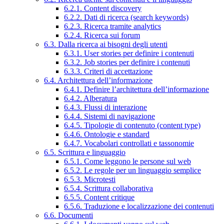
6.2.1. Content discovery
6.2.2. Dati di ricerca (search keywords)
6.2.3. Ricerca tramite analytics
6.2.4. Ricerca sui forum
6.3. Dalla ricerca ai bisogni degli utenti
6.3.1. User stories per definire i contenuti
6.3.2. Job stories per definire i contenuti
6.3.3. Criteri di accettazione
6.4. Architettura dell’informazione
6.4.1. Definire l’architettura dell’informazione
6.4.2. Alberatura
6.4.3. Flussi di interazione
6.4.4. Sistemi di navigazione
6.4.5. Tipologie di contenuto (content type)
6.4.6. Ontologie e standard
6.4.7. Vocabolari controllati e tassonomie
6.5. Scrittura e linguaggio
6.5.1. Come leggono le persone sul web
6.5.2. Le regole per un linguaggio semplice
6.5.3. Microtesti
6.5.4. Scrittura collaborativa
6.5.5. Content critique
6.5.6. Traduzione e localizzazione dei contenuti
6.6. Documenti