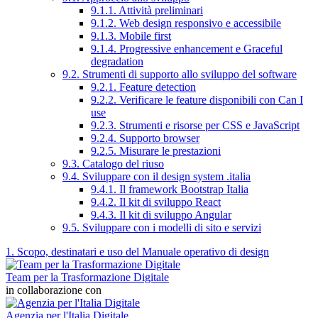
9.1.1. Attività preliminari
9.1.2. Web design responsivo e accessibile
9.1.3. Mobile first
9.1.4. Progressive enhancement e Graceful
degradation
9.2. Strumenti di supporto allo sviluppo del software
9.2.1. Feature detection
9.2.2. Verificare le feature disponibili con Can I
use
9.2.3. Strumenti e risorse per CSS e JavaScript
9.2.4. Supporto browser
9.2.5. Misurare le prestazioni
9.3. Catalogo del riuso
9.4. Sviluppare con il design system .italia
9.4.1. Il framework Bootstrap Italia
9.4.2. Il kit di sviluppo React
9.4.3. Il kit di sviluppo Angular
9.5. Sviluppare con i modelli di sito e servizi
1. Scopo, destinatari e uso del Manuale operativo di design
Team per la Trasformazione Digitale
in collaborazione con
Agenzia per l'Italia Digitale