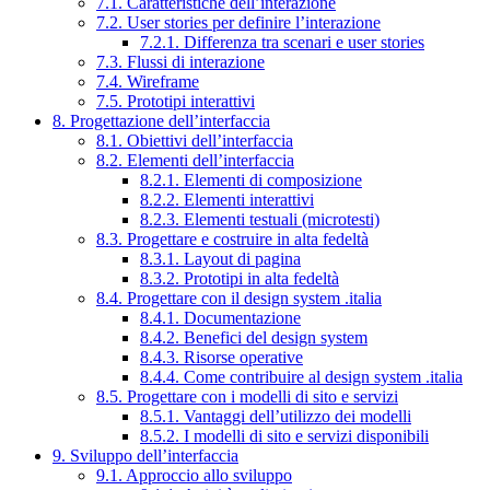
7.1. Caratteristiche dell’interazione
7.2. User stories per definire l’interazione
7.2.1. Differenza tra scenari e user stories
7.3. Flussi di interazione
7.4. Wireframe
7.5. Prototipi interattivi
8. Progettazione dell’interfaccia
8.1. Obiettivi dell’interfaccia
8.2. Elementi dell’interfaccia
8.2.1. Elementi di composizione
8.2.2. Elementi interattivi
8.2.3. Elementi testuali (microtesti)
8.3. Progettare e costruire in alta fedeltà
8.3.1. Layout di pagina
8.3.2. Prototipi in alta fedeltà
8.4. Progettare con il design system .italia
8.4.1. Documentazione
8.4.2. Benefici del design system
8.4.3. Risorse operative
8.4.4. Come contribuire al design system .italia
8.5. Progettare con i modelli di sito e servizi
8.5.1. Vantaggi dell’utilizzo dei modelli
8.5.2. I modelli di sito e servizi disponibili
9. Sviluppo dell’interfaccia
9.1. Approccio allo sviluppo