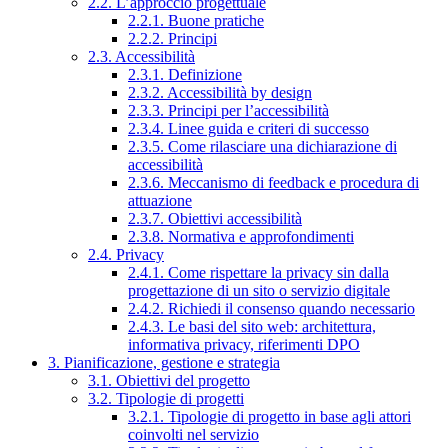
2.2. L’approccio progettuale
2.2.1. Buone pratiche
2.2.2. Principi
2.3. Accessibilità
2.3.1. Definizione
2.3.2. Accessibilità by design
2.3.3. Principi per l’accessibilità
2.3.4. Linee guida e criteri di successo
2.3.5. Come rilasciare una dichiarazione di
accessibilità
2.3.6. Meccanismo di feedback e procedura di
attuazione
2.3.7. Obiettivi accessibilità
2.3.8. Normativa e approfondimenti
2.4. Privacy
2.4.1. Come rispettare la privacy sin dalla
progettazione di un sito o servizio digitale
2.4.2. Richiedi il consenso quando necessario
2.4.3. Le basi del sito web: architettura,
informativa privacy, riferimenti DPO
3. Pianificazione, gestione e strategia
3.1. Obiettivi del progetto
3.2. Tipologie di progetti
3.2.1. Tipologie di progetto in base agli attori
coinvolti nel servizio