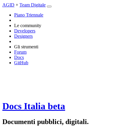
AGID
+
Team Digitale
Piano Triennale
Le community
Developers
Designers
Gli strumenti
Forum
Docs
GitHub
Docs Italia
beta
Documenti pubblici, digitali.