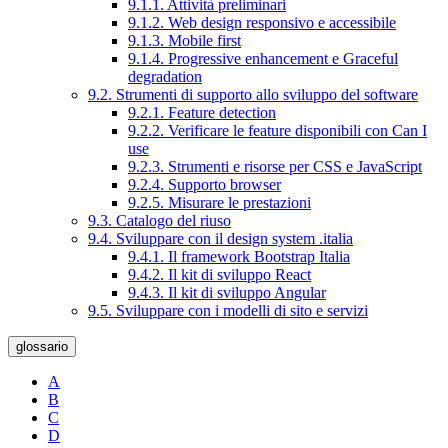
9.1.1. Attività preliminari
9.1.2. Web design responsivo e accessibile
9.1.3. Mobile first
9.1.4. Progressive enhancement e Graceful
degradation
9.2. Strumenti di supporto allo sviluppo del software
9.2.1. Feature detection
9.2.2. Verificare le feature disponibili con Can I
use
9.2.3. Strumenti e risorse per CSS e JavaScript
9.2.4. Supporto browser
9.2.5. Misurare le prestazioni
9.3. Catalogo del riuso
9.4. Sviluppare con il design system .italia
9.4.1. Il framework Bootstrap Italia
9.4.2. Il kit di sviluppo React
9.4.3. Il kit di sviluppo Angular
9.5. Sviluppare con i modelli di sito e servizi
glossario
A
B
C
D