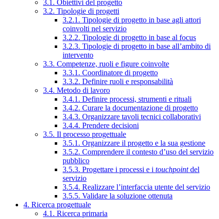
3.1. Obiettivi del progetto
3.2. Tipologie di progetti
3.2.1. Tipologie di progetto in base agli attori
coinvolti nel servizio
3.2.2. Tipologie di progetto in base al focus
3.2.3. Tipologie di progetto in base all’ambito di
intervento
3.3. Competenze, ruoli e figure coinvolte
3.3.1. Coordinatore di progetto
3.3.2. Definire ruoli e responsabilità
3.4. Metodo di lavoro
3.4.1. Definire processi, strumenti e rituali
3.4.2. Curare la documentazione di progetto
3.4.3. Organizzare tavoli tecnici collaborativi
3.4.4. Prendere decisioni
3.5. Il processo progettuale
3.5.1. Organizzare il progetto e la sua gestione
3.5.2. Comprendere il contesto d’uso del servizio
pubblico
3.5.3. Progettare i processi e i
touchpoint
del
servizio
3.5.4. Realizzare l’interfaccia utente del servizio
3.5.5. Validare la soluzione ottenuta
4. Ricerca progettuale
4.1. Ricerca primaria