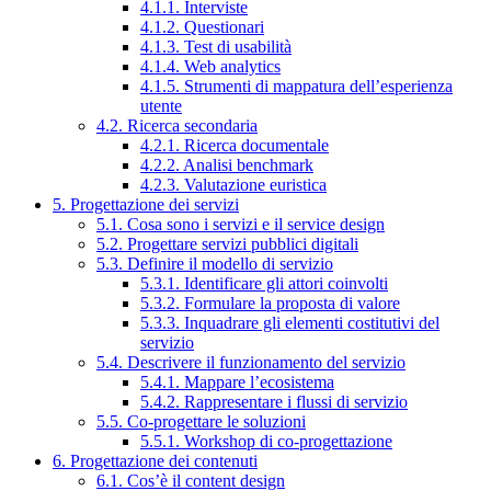
4.1.1. Interviste
4.1.2. Questionari
4.1.3. Test di usabilità
4.1.4. Web analytics
4.1.5. Strumenti di mappatura dell’esperienza
utente
4.2. Ricerca secondaria
4.2.1. Ricerca documentale
4.2.2. Analisi benchmark
4.2.3. Valutazione euristica
5. Progettazione dei servizi
5.1. Cosa sono i servizi e il service design
5.2. Progettare servizi pubblici digitali
5.3. Definire il modello di servizio
5.3.1. Identificare gli attori coinvolti
5.3.2. Formulare la proposta di valore
5.3.3. Inquadrare gli elementi costitutivi del
servizio
5.4. Descrivere il funzionamento del servizio
5.4.1. Mappare l’ecosistema
5.4.2. Rappresentare i flussi di servizio
5.5. Co-progettare le soluzioni
5.5.1. Workshop di co-progettazione
6. Progettazione dei contenuti
6.1. Cos’è il content design