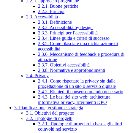
2.2. L’approccio progettuale
2.2.1. Buone pratiche
2.2.2. Principi
2.3. Accessibilità
2.3.1. Definizione
2.3.2. Accessibilità by design
2.3.3. Principi per l’accessibilità
2.3.4. Linee guida e criteri di successo
2.3.5. Come rilasciare una dichiarazione di
accessibilità
2.3.6. Meccanismo di feedback e procedura di
attuazione
2.3.7. Obiettivi accessibilità
2.3.8. Normativa e approfondimenti
2.4. Privacy
2.4.1. Come rispettare la privacy sin dalla
progettazione di un sito o servizio digitale
2.4.2. Richiedi il consenso quando necessario
2.4.3. Le basi del sito web: architettura,
informativa privacy, riferimenti DPO
3. Pianificazione, gestione e strategia
3.1. Obiettivi del progetto
3.2. Tipologie di progetti
3.2.1. Tipologie di progetto in base agli attori
coinvolti nel servizio