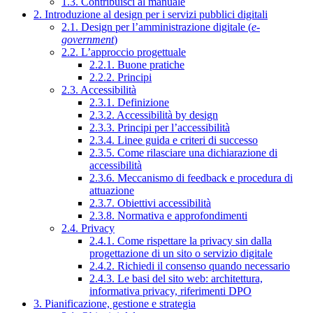
1.3. Contribuisci al manuale
2. Introduzione al design per i servizi pubblici digitali
2.1. Design per l’amministrazione digitale (
e-
government
)
2.2. L’approccio progettuale
2.2.1. Buone pratiche
2.2.2. Principi
2.3. Accessibilità
2.3.1. Definizione
2.3.2. Accessibilità by design
2.3.3. Principi per l’accessibilità
2.3.4. Linee guida e criteri di successo
2.3.5. Come rilasciare una dichiarazione di
accessibilità
2.3.6. Meccanismo di feedback e procedura di
attuazione
2.3.7. Obiettivi accessibilità
2.3.8. Normativa e approfondimenti
2.4. Privacy
2.4.1. Come rispettare la privacy sin dalla
progettazione di un sito o servizio digitale
2.4.2. Richiedi il consenso quando necessario
2.4.3. Le basi del sito web: architettura,
informativa privacy, riferimenti DPO
3. Pianificazione, gestione e strategia