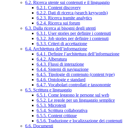
6.2. Ricerca utente sui contenuti e il linguaggio
6.2.1. Content discovery
6.2.2. Dati di ricerca (search keywords)
6.2.3. Ricerca tramite analytics
6.2.4. Ricerca sui forum
6.3. Dalla ricerca ai bisogni degli utenti
6.3.1. User stories per definire i contenuti
6.3.2. Job stories per definire i contenuti
6.3.3. Criteri di accettazione
6.4. Architettura dell’informazione
6.4.1. Definire l’architettura dell’informazione
6.4.2. Alberatura
6.4.3. Flussi di interazione
6.4.4. Sistemi di navigazione
6.4.5. Tipologie di contenuto (content type)
6.4.6. Ontologie e standard
6.4.7. Vocabolari controllati e tassonomie
6.5. Scrittura e linguaggio
6.5.1. Come leggono le persone sul web
6.5.2. Le regole per un linguaggio semplice
6.5.3. Microtesti
6.5.4. Scrittura collaborativa
6.5.5. Content critique
6.5.6. Traduzione e localizzazione dei contenuti
6.6. Documenti