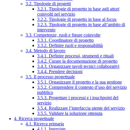
3.2. Tipologie di progetti
3.2.1. Tipologie di progetto in base agli attori
coinvolti nel servizio
3.2.2. Tipologie di progetto in base al focus
3.2.3. Tipologie di progetto in base all’ambito di
intervento
3.3. Competenze, ruoli e figure coinvolte
3.3.1. Coordinatore di progetto
3.3.2. Definire ruoli e responsabilità
3.4. Metodo di lavoro
3.4.1. Definire processi, strumenti e rituali
3.4.2. Curare la documentazione di progetto
3.4.3. Organizzare tavoli tecnici collaborativi
3.4.4. Prendere decisioni
3.5. Il processo progettuale
3.5.1. Organizzare il progetto e la sua gestione
3.5.2. Comprendere il contesto d’uso del servizio
pubblico
3.5.3. Progettare i processi e i
touchpoint
del
servizio
3.5.4. Realizzare l’interfaccia utente del servizio
3.5.5. Validare la soluzione ottenuta
4. Ricerca progettuale
4.1. Ricerca primaria
4.1.1. Interviste