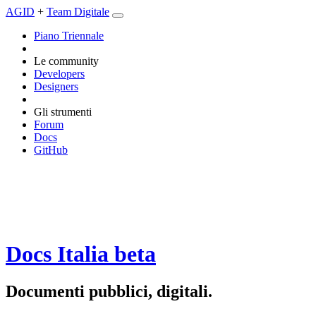
AGID
+
Team Digitale
Piano Triennale
Le community
Developers
Designers
Gli strumenti
Forum
Docs
GitHub
Docs Italia
beta
Documenti pubblici, digitali.