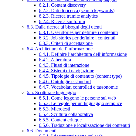
6.2.1. Content discovery
6.2.2. Dati di ricerca (search keywords)
6.2.3. Ricerca tramite analytics
6.2.4. Ricerca sui forum
6.3. Dalla ricerca ai bisogni degli utenti
6.3.1. User stories per definire i contenuti
6.3.2. Job stories per definire i contenuti
6.3.3. Criteri di accettazione
6.4. Architettura dell’informazione
6.4.1. Definire l’architettura dell’informazione
6.4.2. Alberatura
6.4.3. Flussi di interazione
6.4.4. Sistemi di navigazione
6.4.5. Tipologie di contenuto (content type)
6.4.6. Ontologie e standard
6.4.7. Vocabolari controllati e tassonomie
6.5. Scrittura e linguaggio
6.5.1. Come leggono le persone sul web
6.5.2. Le regole per un linguaggio semplice
6.5.3. Microtesti
6.5.4. Scrittura collaborativa
6.5.5. Content critique
6.5.6. Traduzione e localizzazione dei contenuti
6.6. Documenti