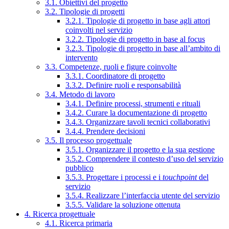
3.1. Obiettivi del progetto
3.2. Tipologie di progetti
3.2.1. Tipologie di progetto in base agli attori
coinvolti nel servizio
3.2.2. Tipologie di progetto in base al focus
3.2.3. Tipologie di progetto in base all’ambito di
intervento
3.3. Competenze, ruoli e figure coinvolte
3.3.1. Coordinatore di progetto
3.3.2. Definire ruoli e responsabilità
3.4. Metodo di lavoro
3.4.1. Definire processi, strumenti e rituali
3.4.2. Curare la documentazione di progetto
3.4.3. Organizzare tavoli tecnici collaborativi
3.4.4. Prendere decisioni
3.5. Il processo progettuale
3.5.1. Organizzare il progetto e la sua gestione
3.5.2. Comprendere il contesto d’uso del servizio
pubblico
3.5.3. Progettare i processi e i
touchpoint
del
servizio
3.5.4. Realizzare l’interfaccia utente del servizio
3.5.5. Validare la soluzione ottenuta
4. Ricerca progettuale
4.1. Ricerca primaria