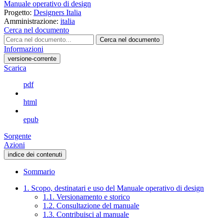
Manuale operativo di design
Progetto:
Designers Italia
Amministrazione:
italia
Cerca nel documento
Cerca nel documento
Informazioni
versione-corrente
Scarica
pdf
html
epub
Sorgente
Azioni
indice dei contenuti
Sommario
1. Scopo, destinatari e uso del Manuale operativo di design
1.1. Versionamento e storico
1.2. Consultazione del manuale
1.3. Contribuisci al manuale