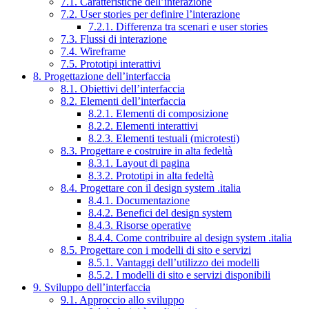
7.1. Caratteristiche dell’interazione
7.2. User stories per definire l’interazione
7.2.1. Differenza tra scenari e user stories
7.3. Flussi di interazione
7.4. Wireframe
7.5. Prototipi interattivi
8. Progettazione dell’interfaccia
8.1. Obiettivi dell’interfaccia
8.2. Elementi dell’interfaccia
8.2.1. Elementi di composizione
8.2.2. Elementi interattivi
8.2.3. Elementi testuali (microtesti)
8.3. Progettare e costruire in alta fedeltà
8.3.1. Layout di pagina
8.3.2. Prototipi in alta fedeltà
8.4. Progettare con il design system .italia
8.4.1. Documentazione
8.4.2. Benefici del design system
8.4.3. Risorse operative
8.4.4. Come contribuire al design system .italia
8.5. Progettare con i modelli di sito e servizi
8.5.1. Vantaggi dell’utilizzo dei modelli
8.5.2. I modelli di sito e servizi disponibili
9. Sviluppo dell’interfaccia
9.1. Approccio allo sviluppo