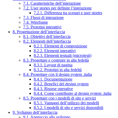
7.1. Caratteristiche dell’interazione
7.2. User stories per definire l’interazione
7.2.1. Differenza tra scenari e user stories
7.3. Flussi di interazione
7.4. Wireframe
7.5. Prototipi interattivi
8. Progettazione dell’interfaccia
8.1. Obiettivi dell’interfaccia
8.2. Elementi dell’interfaccia
8.2.1. Elementi di composizione
8.2.2. Elementi interattivi
8.2.3. Elementi testuali (microtesti)
8.3. Progettare e costruire in alta fedeltà
8.3.1. Layout di pagina
8.3.2. Prototipi in alta fedeltà
8.4. Progettare con il design system .italia
8.4.1. Documentazione
8.4.2. Benefici del design system
8.4.3. Risorse operative
8.4.4. Come contribuire al design system .italia
8.5. Progettare con i modelli di sito e servizi
8.5.1. Vantaggi dell’utilizzo dei modelli
8.5.2. I modelli di sito e servizi disponibili
9. Sviluppo dell’interfaccia
9.1. Approccio allo sviluppo