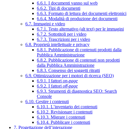
6.6.1. I documenti vanno sul web
6.6.2. Tipi di documenti
6.6.3. Formato di lettura dei documenti elettronici
6.6.4. Modalità di produzione dei documenti
6.7. Immagini e video
6.7.1. Testo alternativo (alt text) per le immagini
6.7.2. Sottotitoli per i video
6.7.3. Trascrizioni per i video
6.8. Proprietà intellettuale e privacy
6.8.1. Pubblicazione di contenuti prodotti dalla
Pubblica Amministrazione
6.8.2. Pubblicazione di contenuti non prodotti
dalla Pubblica Amministrazione
6.8.3. Consenso dei soggetti ritratti
6.9. Ottimizzazione per i motori di ricerca (SEO)
6.9.1. I fattori
on-page
6.9.2. I fattori
off-page
6.9.3. Strumenti di diagnostica SEO: Search
Console
6.10. Gestire i contenuti
6.10.1. L’inventario dei contenuti
6.10.2. Revisionare i contenuti
6.10.3. Migrare i contenuti
6.10.4. Pubblicare i contenuti
7. Progettazione dell’interazione