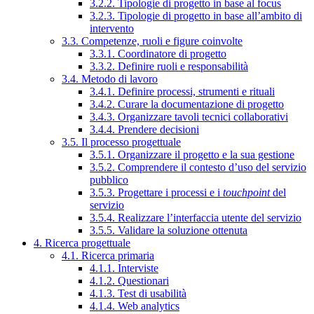
3.2.2. Tipologie di progetto in base al focus
3.2.3. Tipologie di progetto in base all’ambito di
intervento
3.3. Competenze, ruoli e figure coinvolte
3.3.1. Coordinatore di progetto
3.3.2. Definire ruoli e responsabilità
3.4. Metodo di lavoro
3.4.1. Definire processi, strumenti e rituali
3.4.2. Curare la documentazione di progetto
3.4.3. Organizzare tavoli tecnici collaborativi
3.4.4. Prendere decisioni
3.5. Il processo progettuale
3.5.1. Organizzare il progetto e la sua gestione
3.5.2. Comprendere il contesto d’uso del servizio
pubblico
3.5.3. Progettare i processi e i
touchpoint
del
servizio
3.5.4. Realizzare l’interfaccia utente del servizio
3.5.5. Validare la soluzione ottenuta
4. Ricerca progettuale
4.1. Ricerca primaria
4.1.1. Interviste
4.1.2. Questionari
4.1.3. Test di usabilità
4.1.4. Web analytics