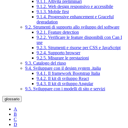
9.1.1. Attività preliminari
9.1.2. Web design responsivo e accessibile
9.1.3. Mobile first
9.1.4. Progressive enhancement e Graceful
degradation
9.2. Strumenti di supporto allo sviluppo del software
9.2.1. Feature detection
9.2.2. Verificare le feature disponibili con Can I
use
9.2.3. Strumenti e risorse per CSS e JavaScript
9.2.4. Supporto browser
9.2.5. Misurare le prestazioni
9.3. Catalogo del riuso
9.4. Sviluppare con il design system .italia
9.4.1. Il framework Bootstrap Italia
9.4.2. Il kit di sviluppo React
9.4.3. Il kit di sviluppo Angular
9.5. Sviluppare con i modelli di sito e servizi
glossario
A
B
C
D