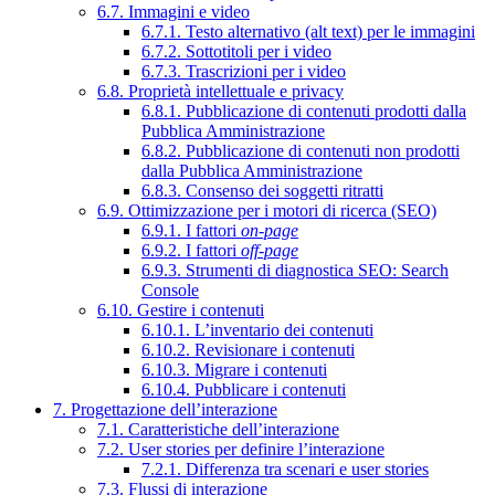
6.7. Immagini e video
6.7.1. Testo alternativo (alt text) per le immagini
6.7.2. Sottotitoli per i video
6.7.3. Trascrizioni per i video
6.8. Proprietà intellettuale e privacy
6.8.1. Pubblicazione di contenuti prodotti dalla
Pubblica Amministrazione
6.8.2. Pubblicazione di contenuti non prodotti
dalla Pubblica Amministrazione
6.8.3. Consenso dei soggetti ritratti
6.9. Ottimizzazione per i motori di ricerca (SEO)
6.9.1. I fattori
on-page
6.9.2. I fattori
off-page
6.9.3. Strumenti di diagnostica SEO: Search
Console
6.10. Gestire i contenuti
6.10.1. L’inventario dei contenuti
6.10.2. Revisionare i contenuti
6.10.3. Migrare i contenuti
6.10.4. Pubblicare i contenuti
7. Progettazione dell’interazione
7.1. Caratteristiche dell’interazione
7.2. User stories per definire l’interazione
7.2.1. Differenza tra scenari e user stories
7.3. Flussi di interazione