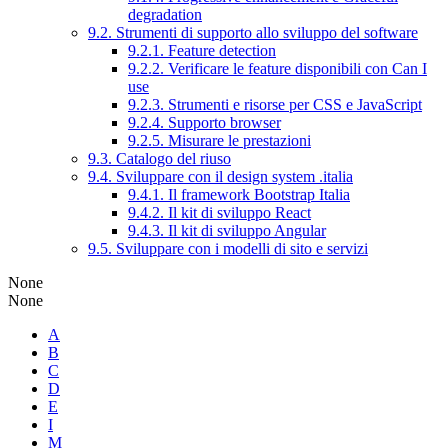
degradation
9.2. Strumenti di supporto allo sviluppo del software
9.2.1. Feature detection
9.2.2. Verificare le feature disponibili con Can I
use
9.2.3. Strumenti e risorse per CSS e JavaScript
9.2.4. Supporto browser
9.2.5. Misurare le prestazioni
9.3. Catalogo del riuso
9.4. Sviluppare con il design system .italia
9.4.1. Il framework Bootstrap Italia
9.4.2. Il kit di sviluppo React
9.4.3. Il kit di sviluppo Angular
9.5. Sviluppare con i modelli di sito e servizi
None
None
A
B
C
D
E
I
M