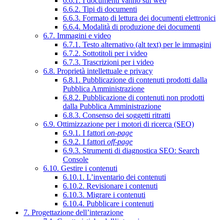
6.6.1. I documenti vanno sul web
6.6.2. Tipi di documenti
6.6.3. Formato di lettura dei documenti elettronici
6.6.4. Modalità di produzione dei documenti
6.7. Immagini e video
6.7.1. Testo alternativo (alt text) per le immagini
6.7.2. Sottotitoli per i video
6.7.3. Trascrizioni per i video
6.8. Proprietà intellettuale e privacy
6.8.1. Pubblicazione di contenuti prodotti dalla
Pubblica Amministrazione
6.8.2. Pubblicazione di contenuti non prodotti
dalla Pubblica Amministrazione
6.8.3. Consenso dei soggetti ritratti
6.9. Ottimizzazione per i motori di ricerca (SEO)
6.9.1. I fattori
on-page
6.9.2. I fattori
off-page
6.9.3. Strumenti di diagnostica SEO: Search
Console
6.10. Gestire i contenuti
6.10.1. L’inventario dei contenuti
6.10.2. Revisionare i contenuti
6.10.3. Migrare i contenuti
6.10.4. Pubblicare i contenuti
7. Progettazione dell’interazione