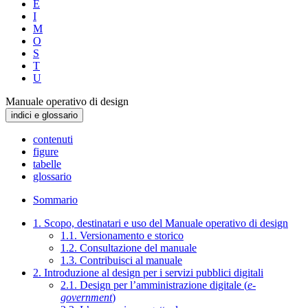
E
I
M
O
S
T
U
Manuale operativo di design
indici e glossario
contenuti
figure
tabelle
glossario
Sommario
1. Scopo, destinatari e uso del Manuale operativo di design
1.1. Versionamento e storico
1.2. Consultazione del manuale
1.3. Contribuisci al manuale
2. Introduzione al design per i servizi pubblici digitali
2.1. Design per l’amministrazione digitale (
e-
government
)