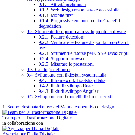
9.1.1. Attività preliminari
9.1.2. Web design responsivo e accessibile
9.1.3. Mobile first
9.1.4. Progressive enhancement e Graceful
degradation
9.2. Strumenti di supporto allo sviluppo del software
9.2.1. Feature detection
9.2.2. Verificare le feature disponibili con Can I
use
9.2.3. Strumenti e risorse per CSS e JavaScript
9.2.4. Supporto browser
9.2.5. Misurare le prestazioni
9.3. Catalogo del riuso
9.4. Sviluppare con il design system .italia
9.4.1. Il framework Bootstrap Italia
9.4.2. Il kit di sviluppo React
9.4.3. Il kit di sviluppo Angular
9.5. Sviluppare con i modelli di sito e servizi
1. Scopo, destinatari e uso del Manuale operativo di design
Team per la Trasformazione Digitale
in collaborazione con
Agenzia per l'Italia Digitale