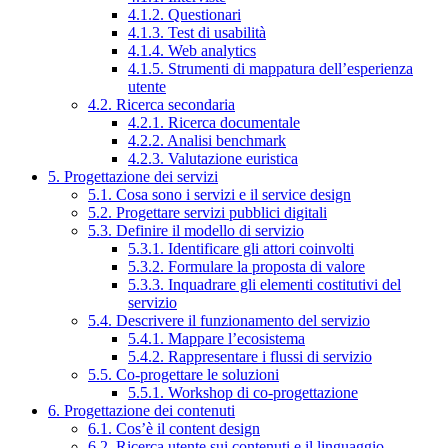
4.1.2. Questionari
4.1.3. Test di usabilità
4.1.4. Web analytics
4.1.5. Strumenti di mappatura dell’esperienza
utente
4.2. Ricerca secondaria
4.2.1. Ricerca documentale
4.2.2. Analisi benchmark
4.2.3. Valutazione euristica
5. Progettazione dei servizi
5.1. Cosa sono i servizi e il service design
5.2. Progettare servizi pubblici digitali
5.3. Definire il modello di servizio
5.3.1. Identificare gli attori coinvolti
5.3.2. Formulare la proposta di valore
5.3.3. Inquadrare gli elementi costitutivi del
servizio
5.4. Descrivere il funzionamento del servizio
5.4.1. Mappare l’ecosistema
5.4.2. Rappresentare i flussi di servizio
5.5. Co-progettare le soluzioni
5.5.1. Workshop di co-progettazione
6. Progettazione dei contenuti
6.1. Cos’è il content design
6.2. Ricerca utente sui contenuti e il linguaggio