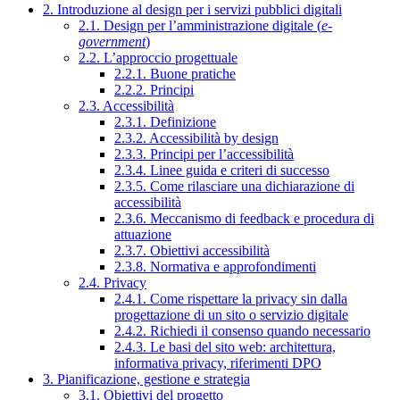
2. Introduzione al design per i servizi pubblici digitali
2.1. Design per l’amministrazione digitale (
e-
government
)
2.2. L’approccio progettuale
2.2.1. Buone pratiche
2.2.2. Principi
2.3. Accessibilità
2.3.1. Definizione
2.3.2. Accessibilità by design
2.3.3. Principi per l’accessibilità
2.3.4. Linee guida e criteri di successo
2.3.5. Come rilasciare una dichiarazione di
accessibilità
2.3.6. Meccanismo di feedback e procedura di
attuazione
2.3.7. Obiettivi accessibilità
2.3.8. Normativa e approfondimenti
2.4. Privacy
2.4.1. Come rispettare la privacy sin dalla
progettazione di un sito o servizio digitale
2.4.2. Richiedi il consenso quando necessario
2.4.3. Le basi del sito web: architettura,
informativa privacy, riferimenti DPO
3. Pianificazione, gestione e strategia
3.1. Obiettivi del progetto