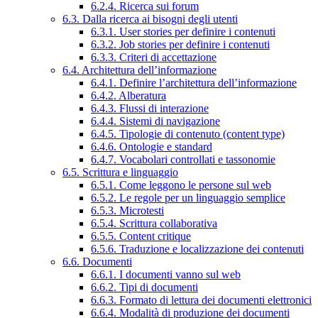
6.2.4. Ricerca sui forum
6.3. Dalla ricerca ai bisogni degli utenti
6.3.1. User stories per definire i contenuti
6.3.2. Job stories per definire i contenuti
6.3.3. Criteri di accettazione
6.4. Architettura dell’informazione
6.4.1. Definire l’architettura dell’informazione
6.4.2. Alberatura
6.4.3. Flussi di interazione
6.4.4. Sistemi di navigazione
6.4.5. Tipologie di contenuto (content type)
6.4.6. Ontologie e standard
6.4.7. Vocabolari controllati e tassonomie
6.5. Scrittura e linguaggio
6.5.1. Come leggono le persone sul web
6.5.2. Le regole per un linguaggio semplice
6.5.3. Microtesti
6.5.4. Scrittura collaborativa
6.5.5. Content critique
6.5.6. Traduzione e localizzazione dei contenuti
6.6. Documenti
6.6.1. I documenti vanno sul web
6.6.2. Tipi di documenti
6.6.3. Formato di lettura dei documenti elettronici
6.6.4. Modalità di produzione dei documenti