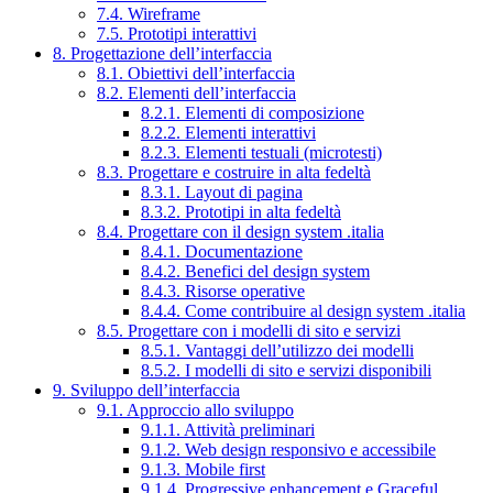
7.4. Wireframe
7.5. Prototipi interattivi
8. Progettazione dell’interfaccia
8.1. Obiettivi dell’interfaccia
8.2. Elementi dell’interfaccia
8.2.1. Elementi di composizione
8.2.2. Elementi interattivi
8.2.3. Elementi testuali (microtesti)
8.3. Progettare e costruire in alta fedeltà
8.3.1. Layout di pagina
8.3.2. Prototipi in alta fedeltà
8.4. Progettare con il design system .italia
8.4.1. Documentazione
8.4.2. Benefici del design system
8.4.3. Risorse operative
8.4.4. Come contribuire al design system .italia
8.5. Progettare con i modelli di sito e servizi
8.5.1. Vantaggi dell’utilizzo dei modelli
8.5.2. I modelli di sito e servizi disponibili
9. Sviluppo dell’interfaccia
9.1. Approccio allo sviluppo
9.1.1. Attività preliminari
9.1.2. Web design responsivo e accessibile
9.1.3. Mobile first
9.1.4. Progressive enhancement e Graceful