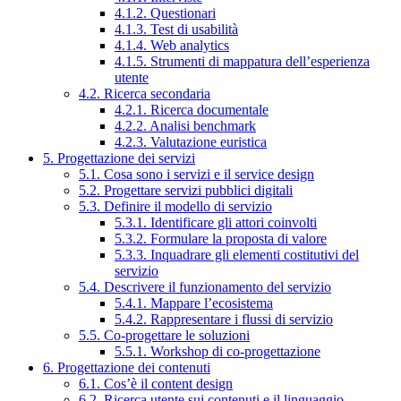
4.1.2. Questionari
4.1.3. Test di usabilità
4.1.4. Web analytics
4.1.5. Strumenti di mappatura dell’esperienza
utente
4.2. Ricerca secondaria
4.2.1. Ricerca documentale
4.2.2. Analisi benchmark
4.2.3. Valutazione euristica
5. Progettazione dei servizi
5.1. Cosa sono i servizi e il service design
5.2. Progettare servizi pubblici digitali
5.3. Definire il modello di servizio
5.3.1. Identificare gli attori coinvolti
5.3.2. Formulare la proposta di valore
5.3.3. Inquadrare gli elementi costitutivi del
servizio
5.4. Descrivere il funzionamento del servizio
5.4.1. Mappare l’ecosistema
5.4.2. Rappresentare i flussi di servizio
5.5. Co-progettare le soluzioni
5.5.1. Workshop di co-progettazione
6. Progettazione dei contenuti
6.1. Cos’è il content design
6.2. Ricerca utente sui contenuti e il linguaggio