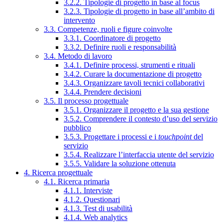
3.2.2. Tipologie di progetto in base al focus
3.2.3. Tipologie di progetto in base all’ambito di
intervento
3.3. Competenze, ruoli e figure coinvolte
3.3.1. Coordinatore di progetto
3.3.2. Definire ruoli e responsabilità
3.4. Metodo di lavoro
3.4.1. Definire processi, strumenti e rituali
3.4.2. Curare la documentazione di progetto
3.4.3. Organizzare tavoli tecnici collaborativi
3.4.4. Prendere decisioni
3.5. Il processo progettuale
3.5.1. Organizzare il progetto e la sua gestione
3.5.2. Comprendere il contesto d’uso del servizio
pubblico
3.5.3. Progettare i processi e i
touchpoint
del
servizio
3.5.4. Realizzare l’interfaccia utente del servizio
3.5.5. Validare la soluzione ottenuta
4. Ricerca progettuale
4.1. Ricerca primaria
4.1.1. Interviste
4.1.2. Questionari
4.1.3. Test di usabilità
4.1.4. Web analytics