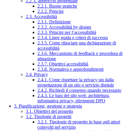
2.2. L’approccio progettuale
2.2.1. Buone pratiche
2.2.2. Principi
2.3. Accessibilità
2.3.1. Definizione
2.3.2. Accessibilità by design
2.3.3. Principi per l’accessibilità
2.3.4. Linee guida e criteri di successo
2.3.5. Come rilasciare una dichiarazione di
accessibilità
2.3.6. Meccanismo di feedback e procedura di
attuazione
2.3.7. Obiettivi accessibilità
2.3.8. Normativa e approfondimenti
2.4. Privacy
2.4.1. Come rispettare la privacy sin dalla
progettazione di un sito o servizio digitale
2.4.2. Richiedi il consenso quando necessario
2.4.3. Le basi del sito web: architettura,
informativa privacy, riferimenti DPO
3. Pianificazione, gestione e strategia
3.1. Obiettivi del progetto
3.2. Tipologie di progetti
3.2.1. Tipologie di progetto in base agli attori
coinvolti nel servizio