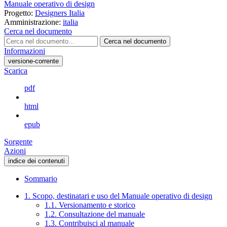
Manuale operativo di design
Progetto:
Designers Italia
Amministrazione:
italia
Cerca nel documento
Cerca nel documento
Informazioni
versione-corrente
Scarica
pdf
html
epub
Sorgente
Azioni
indice dei contenuti
Sommario
1. Scopo, destinatari e uso del Manuale operativo di design
1.1. Versionamento e storico
1.2. Consultazione del manuale
1.3. Contribuisci al manuale