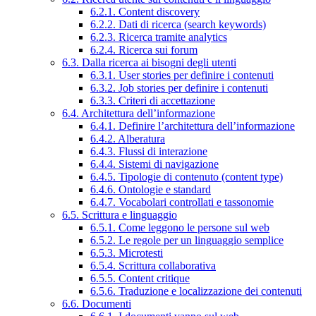
6.2.1. Content discovery
6.2.2. Dati di ricerca (search keywords)
6.2.3. Ricerca tramite analytics
6.2.4. Ricerca sui forum
6.3. Dalla ricerca ai bisogni degli utenti
6.3.1. User stories per definire i contenuti
6.3.2. Job stories per definire i contenuti
6.3.3. Criteri di accettazione
6.4. Architettura dell’informazione
6.4.1. Definire l’architettura dell’informazione
6.4.2. Alberatura
6.4.3. Flussi di interazione
6.4.4. Sistemi di navigazione
6.4.5. Tipologie di contenuto (content type)
6.4.6. Ontologie e standard
6.4.7. Vocabolari controllati e tassonomie
6.5. Scrittura e linguaggio
6.5.1. Come leggono le persone sul web
6.5.2. Le regole per un linguaggio semplice
6.5.3. Microtesti
6.5.4. Scrittura collaborativa
6.5.5. Content critique
6.5.6. Traduzione e localizzazione dei contenuti
6.6. Documenti