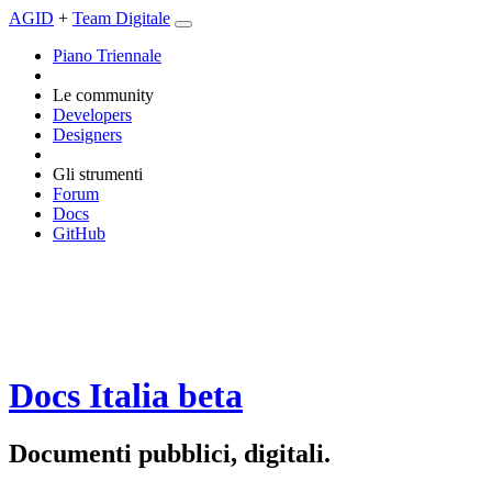
AGID
+
Team Digitale
Piano Triennale
Le community
Developers
Designers
Gli strumenti
Forum
Docs
GitHub
Docs Italia
beta
Documenti pubblici, digitali.