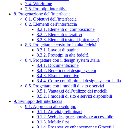
7.4. Wireframe
7.5. Prototipi interattivi
8. Progettazione dell’interfaccia
8.1. Obiettivi dell’interfaccia
8.2. Elementi dell’interfaccia
8.2.1. Elementi di composizione
8.2.2. Elementi interattivi
8.2.3. Elementi testuali (microtesti)
8.3. Progettare e costruire in alta fedeltà
8.3.1. Layout di pagina
8.3.2. Prototipi in alta fedeltà
8.4. Progettare con il design system .italia
8.4.1. Documentazione
8.4.2. Benefici del design system
8.4.3. Risorse operative
8.4.4. Come contribuire al design system .italia
8.5. Progettare con i modelli di sito e servizi
8.5.1. Vantaggi dell’utilizzo dei modelli
8.5.2. I modelli di sito e servizi disponibili
9. Sviluppo dell’interfaccia
9.1. Approccio allo sviluppo
9.1.1. Attività preliminari
9.1.2. Web design responsivo e accessibile
9.1.3. Mobile first
9.1.4. Progressive enhancement e Graceful