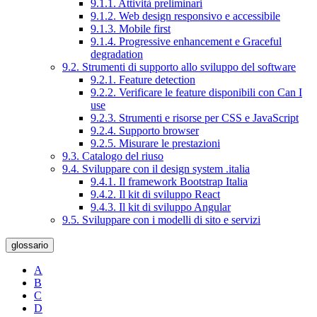
9.1.1. Attività preliminari
9.1.2. Web design responsivo e accessibile
9.1.3. Mobile first
9.1.4. Progressive enhancement e Graceful
degradation
9.2. Strumenti di supporto allo sviluppo del software
9.2.1. Feature detection
9.2.2. Verificare le feature disponibili con Can I
use
9.2.3. Strumenti e risorse per CSS e JavaScript
9.2.4. Supporto browser
9.2.5. Misurare le prestazioni
9.3. Catalogo del riuso
9.4. Sviluppare con il design system .italia
9.4.1. Il framework Bootstrap Italia
9.4.2. Il kit di sviluppo React
9.4.3. Il kit di sviluppo Angular
9.5. Sviluppare con i modelli di sito e servizi
glossario
A
B
C
D