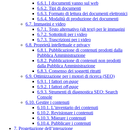
6.6.1. I documenti vanno sul web
6.6.2. Tipi di documenti
6.6.3. Formato di lettura dei documenti elettronici
6.6.4. Modalità di produzione dei documenti
6.7. Immagini e video
6.7.1. Testo alternativo (alt text) per le immagini
6.7.2. Sottotitoli per i video
6.7.3. Trascrizioni per i video
6.8. Proprietà intellettuale e privacy
6.8.1. Pubblicazione di contenuti prodotti dalla
Pubblica Amministrazione
6.8.2. Pubblicazione di contenuti non prodotti
dalla Pubblica Amministrazione
6.8.3. Consenso dei soggetti ritratti
6.9. Ottimizzazione per i motori di ricerca (SEO)
6.9.1. I fattori
on-page
6.9.2. I fattori
off-page
6.9.3. Strumenti di diagnostica SEO: Search
Console
6.10. Gestire i contenuti
6.10.1. L’inventario dei contenuti
6.10.2. Revisionare i contenuti
6.10.3. Migrare i contenuti
6.10.4. Pubblicare i contenuti
7. Progettazione dell’interazione