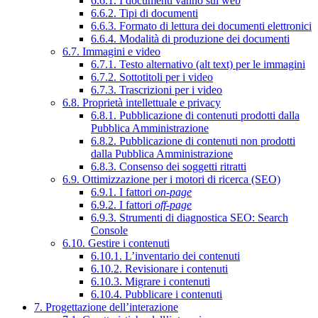
6.6.1. I documenti vanno sul web
6.6.2. Tipi di documenti
6.6.3. Formato di lettura dei documenti elettronici
6.6.4. Modalità di produzione dei documenti
6.7. Immagini e video
6.7.1. Testo alternativo (alt text) per le immagini
6.7.2. Sottotitoli per i video
6.7.3. Trascrizioni per i video
6.8. Proprietà intellettuale e privacy
6.8.1. Pubblicazione di contenuti prodotti dalla
Pubblica Amministrazione
6.8.2. Pubblicazione di contenuti non prodotti
dalla Pubblica Amministrazione
6.8.3. Consenso dei soggetti ritratti
6.9. Ottimizzazione per i motori di ricerca (SEO)
6.9.1. I fattori
on-page
6.9.2. I fattori
off-page
6.9.3. Strumenti di diagnostica SEO: Search
Console
6.10. Gestire i contenuti
6.10.1. L’inventario dei contenuti
6.10.2. Revisionare i contenuti
6.10.3. Migrare i contenuti
6.10.4. Pubblicare i contenuti
7. Progettazione dell’interazione