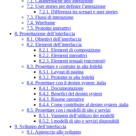
7.1. Caratteristiche dell’interazione
7.2. User stories per definire l’interazione
7.2.1. Differenza tra scenari e user stories
7.3. Flussi di interazione
7.4. Wireframe
7.5. Prototipi interattivi
8. Progettazione dell’interfaccia
8.1. Obiettivi dell’interfaccia
8.2. Elementi dell’interfaccia
8.2.1. Elementi di composizione
8.2.2. Elementi interattivi
8.2.3. Elementi testuali (microtesti)
8.3. Progettare e costruire in alta fedeltà
8.3.1. Layout di pagina
8.3.2. Prototipi in alta fedeltà
8.4. Progettare con il design system .italia
8.4.1. Documentazione
8.4.2. Benefici del design system
8.4.3. Risorse operative
8.4.4. Come contribuire al design system .italia
8.5. Progettare con i modelli di sito e servizi
8.5.1. Vantaggi dell’utilizzo dei modelli
8.5.2. I modelli di sito e servizi disponibili
9. Sviluppo dell’interfaccia
9.1. Approccio allo sviluppo