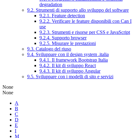
degradation
9.2. Strumenti di supporto allo sviluppo del software
9.2.1. Feature detection
9.2.2. Verificare le feature disponibili con Can I
use
9.2.3. Strumenti e risorse per CSS e JavaScript
9.2.4. Supporto browser
9.2.5. Misurare le prestazioni
9.3. Catalogo del riuso
9.4. Sviluppare con il design system .italia
9.4.1. Il framework Bootstrap Italia
9.4.2. Il kit di sviluppo React
9.4.3. Il kit di sviluppo Angular
9.5. Sviluppare con i modelli di sito e servizi
None
None
A
B
C
D
E
I
M