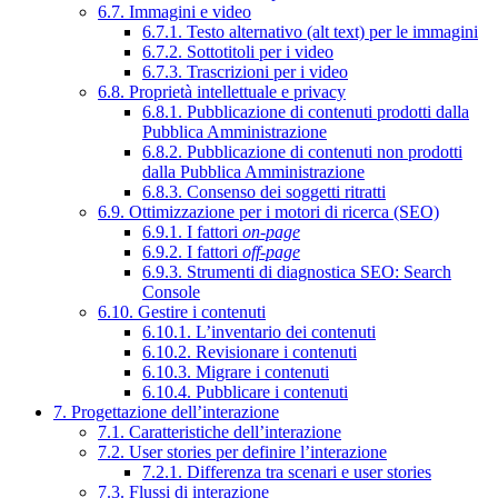
6.7. Immagini e video
6.7.1. Testo alternativo (alt text) per le immagini
6.7.2. Sottotitoli per i video
6.7.3. Trascrizioni per i video
6.8. Proprietà intellettuale e privacy
6.8.1. Pubblicazione di contenuti prodotti dalla
Pubblica Amministrazione
6.8.2. Pubblicazione di contenuti non prodotti
dalla Pubblica Amministrazione
6.8.3. Consenso dei soggetti ritratti
6.9. Ottimizzazione per i motori di ricerca (SEO)
6.9.1. I fattori
on-page
6.9.2. I fattori
off-page
6.9.3. Strumenti di diagnostica SEO: Search
Console
6.10. Gestire i contenuti
6.10.1. L’inventario dei contenuti
6.10.2. Revisionare i contenuti
6.10.3. Migrare i contenuti
6.10.4. Pubblicare i contenuti
7. Progettazione dell’interazione
7.1. Caratteristiche dell’interazione
7.2. User stories per definire l’interazione
7.2.1. Differenza tra scenari e user stories
7.3. Flussi di interazione