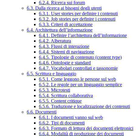
6.2.4. Ricerca sui forum
6.3. Dalla ricerca ai bisogni degli utenti
6.3.1. User stories per definire i contenuti
6.3.2. Job stories per definire i contenuti
6.3.3. Criteri di accettazione
6.4. Architettura dell’informazione
6.4.1. Definire l’architettura dell’informazione
6.4.2. Alberatura
6.4.3. Flussi di interazione
6.4.4. Sistemi di navigazione
6.4.5. Tipologie di contenuto (content type)
6.4.6. Ontologie e standard
6.4.7. Vocabolari controllati e tassonomie
6.5. Scrittura e linguaggio
6.5.1. Come leggono le persone sul web
6.5.2. Le regole per un linguaggio semplice
6.5.3. Microtesti
6.5.4. Scrittura collaborativa
6.5.5. Content critique
6.5.6. Traduzione e localizzazione dei contenuti
6.6. Documenti
6.6.1. I documenti vanno sul web
6.6.2. Tipi di documenti
6.6.3. Formato di lettura dei documenti elettronici
6.6.4. Modalità di produzione dei documenti