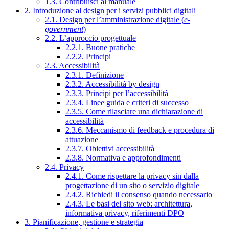
1.3. Contribuisci al manuale
2. Introduzione al design per i servizi pubblici digitali
2.1. Design per l’amministrazione digitale (
e-
government
)
2.2. L’approccio progettuale
2.2.1. Buone pratiche
2.2.2. Principi
2.3. Accessibilità
2.3.1. Definizione
2.3.2. Accessibilità by design
2.3.3. Principi per l’accessibilità
2.3.4. Linee guida e criteri di successo
2.3.5. Come rilasciare una dichiarazione di
accessibilità
2.3.6. Meccanismo di feedback e procedura di
attuazione
2.3.7. Obiettivi accessibilità
2.3.8. Normativa e approfondimenti
2.4. Privacy
2.4.1. Come rispettare la privacy sin dalla
progettazione di un sito o servizio digitale
2.4.2. Richiedi il consenso quando necessario
2.4.3. Le basi del sito web: architettura,
informativa privacy, riferimenti DPO
3. Pianificazione, gestione e strategia