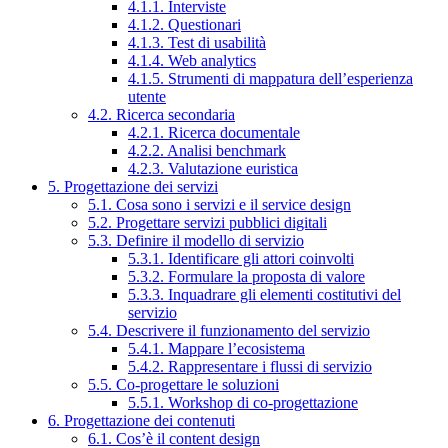
4.1.1. Interviste
4.1.2. Questionari
4.1.3. Test di usabilità
4.1.4. Web analytics
4.1.5. Strumenti di mappatura dell’esperienza
utente
4.2. Ricerca secondaria
4.2.1. Ricerca documentale
4.2.2. Analisi benchmark
4.2.3. Valutazione euristica
5. Progettazione dei servizi
5.1. Cosa sono i servizi e il service design
5.2. Progettare servizi pubblici digitali
5.3. Definire il modello di servizio
5.3.1. Identificare gli attori coinvolti
5.3.2. Formulare la proposta di valore
5.3.3. Inquadrare gli elementi costitutivi del
servizio
5.4. Descrivere il funzionamento del servizio
5.4.1. Mappare l’ecosistema
5.4.2. Rappresentare i flussi di servizio
5.5. Co-progettare le soluzioni
5.5.1. Workshop di co-progettazione
6. Progettazione dei contenuti
6.1. Cos’è il content design