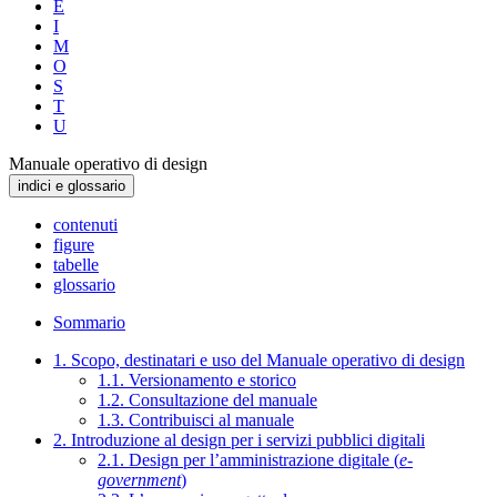
E
I
M
O
S
T
U
Manuale operativo di design
indici e glossario
contenuti
figure
tabelle
glossario
Sommario
1. Scopo, destinatari e uso del Manuale operativo di design
1.1. Versionamento e storico
1.2. Consultazione del manuale
1.3. Contribuisci al manuale
2. Introduzione al design per i servizi pubblici digitali
2.1. Design per l’amministrazione digitale (
e-
government
)