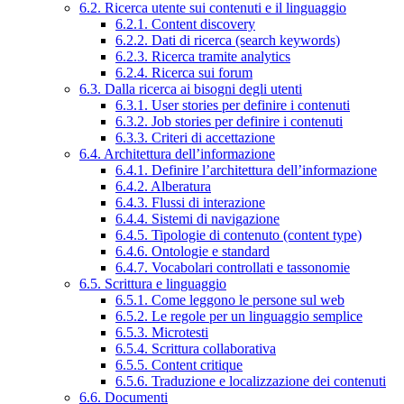
6.2. Ricerca utente sui contenuti e il linguaggio
6.2.1. Content discovery
6.2.2. Dati di ricerca (search keywords)
6.2.3. Ricerca tramite analytics
6.2.4. Ricerca sui forum
6.3. Dalla ricerca ai bisogni degli utenti
6.3.1. User stories per definire i contenuti
6.3.2. Job stories per definire i contenuti
6.3.3. Criteri di accettazione
6.4. Architettura dell’informazione
6.4.1. Definire l’architettura dell’informazione
6.4.2. Alberatura
6.4.3. Flussi di interazione
6.4.4. Sistemi di navigazione
6.4.5. Tipologie di contenuto (content type)
6.4.6. Ontologie e standard
6.4.7. Vocabolari controllati e tassonomie
6.5. Scrittura e linguaggio
6.5.1. Come leggono le persone sul web
6.5.2. Le regole per un linguaggio semplice
6.5.3. Microtesti
6.5.4. Scrittura collaborativa
6.5.5. Content critique
6.5.6. Traduzione e localizzazione dei contenuti
6.6. Documenti