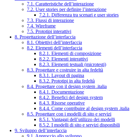
7.1. Caratteristiche dell’interazione
7.2. User stories per definire l’interazione
7.2.1. Differenza tra scenari e user stories
7.3. Flussi di interazione
7.4. Wireframe
7.5. Prototipi interattivi
8. Progettazione dell’interfaccia
8.1. Obiettivi dell’interfaccia
8.2. Elementi dell’interfaccia
8.2.1. Elementi di composizione
8.2.2. Elementi interattivi
8.2.3. Elementi testuali (microtesti)
8.3. Progettare e costruire in alta fedeltà
8.3.1. Layout di pagina
8.3.2. Prototipi in alta fedeltà
8.4. Progettare con il design system .italia
8.4.1. Documentazione
8.4.2. Benefici del design system
8.4.3. Risorse operative
8.4.4. Come contribuire al design system .italia
8.5. Progettare con i modelli di sito e servizi
8.5.1. Vantaggi dell’utilizzo dei modelli
8.5.2. I modelli di sito e servizi disponibili
9. Sviluppo dell’interfaccia
9.1. Approccio allo sviluppo