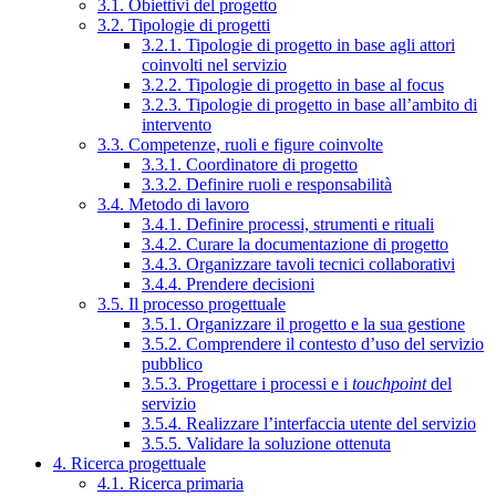
3.1. Obiettivi del progetto
3.2. Tipologie di progetti
3.2.1. Tipologie di progetto in base agli attori
coinvolti nel servizio
3.2.2. Tipologie di progetto in base al focus
3.2.3. Tipologie di progetto in base all’ambito di
intervento
3.3. Competenze, ruoli e figure coinvolte
3.3.1. Coordinatore di progetto
3.3.2. Definire ruoli e responsabilità
3.4. Metodo di lavoro
3.4.1. Definire processi, strumenti e rituali
3.4.2. Curare la documentazione di progetto
3.4.3. Organizzare tavoli tecnici collaborativi
3.4.4. Prendere decisioni
3.5. Il processo progettuale
3.5.1. Organizzare il progetto e la sua gestione
3.5.2. Comprendere il contesto d’uso del servizio
pubblico
3.5.3. Progettare i processi e i
touchpoint
del
servizio
3.5.4. Realizzare l’interfaccia utente del servizio
3.5.5. Validare la soluzione ottenuta
4. Ricerca progettuale
4.1. Ricerca primaria