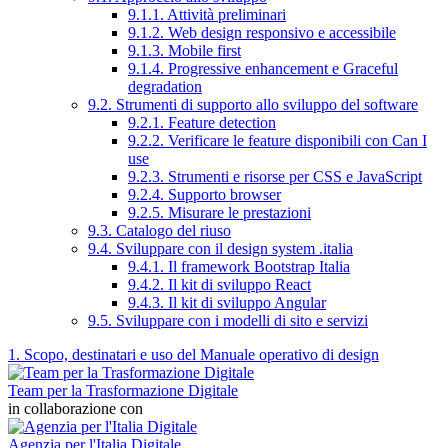
9.1.1. Attività preliminari
9.1.2. Web design responsivo e accessibile
9.1.3. Mobile first
9.1.4. Progressive enhancement e Graceful
degradation
9.2. Strumenti di supporto allo sviluppo del software
9.2.1. Feature detection
9.2.2. Verificare le feature disponibili con Can I
use
9.2.3. Strumenti e risorse per CSS e JavaScript
9.2.4. Supporto browser
9.2.5. Misurare le prestazioni
9.3. Catalogo del riuso
9.4. Sviluppare con il design system .italia
9.4.1. Il framework Bootstrap Italia
9.4.2. Il kit di sviluppo React
9.4.3. Il kit di sviluppo Angular
9.5. Sviluppare con i modelli di sito e servizi
1. Scopo, destinatari e uso del Manuale operativo di design
Team per la Trasformazione Digitale
in collaborazione con
Agenzia per l'Italia Digitale