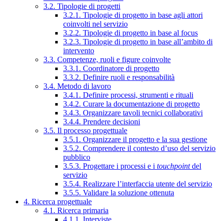
3.2. Tipologie di progetti
3.2.1. Tipologie di progetto in base agli attori
coinvolti nel servizio
3.2.2. Tipologie di progetto in base al focus
3.2.3. Tipologie di progetto in base all’ambito di
intervento
3.3. Competenze, ruoli e figure coinvolte
3.3.1. Coordinatore di progetto
3.3.2. Definire ruoli e responsabilità
3.4. Metodo di lavoro
3.4.1. Definire processi, strumenti e rituali
3.4.2. Curare la documentazione di progetto
3.4.3. Organizzare tavoli tecnici collaborativi
3.4.4. Prendere decisioni
3.5. Il processo progettuale
3.5.1. Organizzare il progetto e la sua gestione
3.5.2. Comprendere il contesto d’uso del servizio
pubblico
3.5.3. Progettare i processi e i
touchpoint
del
servizio
3.5.4. Realizzare l’interfaccia utente del servizio
3.5.5. Validare la soluzione ottenuta
4. Ricerca progettuale
4.1. Ricerca primaria
4.1.1. Interviste