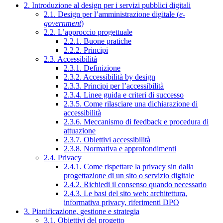
2. Introduzione al design per i servizi pubblici digitali
2.1. Design per l’amministrazione digitale (
e-
government
)
2.2. L’approccio progettuale
2.2.1. Buone pratiche
2.2.2. Principi
2.3. Accessibilità
2.3.1. Definizione
2.3.2. Accessibilità by design
2.3.3. Principi per l’accessibilità
2.3.4. Linee guida e criteri di successo
2.3.5. Come rilasciare una dichiarazione di
accessibilità
2.3.6. Meccanismo di feedback e procedura di
attuazione
2.3.7. Obiettivi accessibilità
2.3.8. Normativa e approfondimenti
2.4. Privacy
2.4.1. Come rispettare la privacy sin dalla
progettazione di un sito o servizio digitale
2.4.2. Richiedi il consenso quando necessario
2.4.3. Le basi del sito web: architettura,
informativa privacy, riferimenti DPO
3. Pianificazione, gestione e strategia
3.1. Obiettivi del progetto