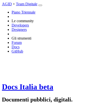
AGID
+
Team Digitale
Piano Triennale
Le community
Developers
Designers
Gli strumenti
Forum
Docs
GitHub
Docs Italia
beta
Documenti pubblici, digitali.