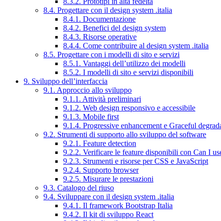
8.3.2. Prototipi in alta fedeltà
8.4. Progettare con il design system .italia
8.4.1. Documentazione
8.4.2. Benefici del design system
8.4.3. Risorse operative
8.4.4. Come contribuire al design system .italia
8.5. Progettare con i modelli di sito e servizi
8.5.1. Vantaggi dell’utilizzo dei modelli
8.5.2. I modelli di sito e servizi disponibili
9. Sviluppo dell’interfaccia
9.1. Approccio allo sviluppo
9.1.1. Attività preliminari
9.1.2. Web design responsivo e accessibile
9.1.3. Mobile first
9.1.4. Progressive enhancement e Graceful degrad
9.2. Strumenti di supporto allo sviluppo del software
9.2.1. Feature detection
9.2.2. Verificare le feature disponibili con Can I us
9.2.3. Strumenti e risorse per CSS e JavaScript
9.2.4. Supporto browser
9.2.5. Misurare le prestazioni
9.3. Catalogo del riuso
9.4. Sviluppare con il design system .italia
9.4.1. Il framework Bootstrap Italia
9.4.2. Il kit di sviluppo React