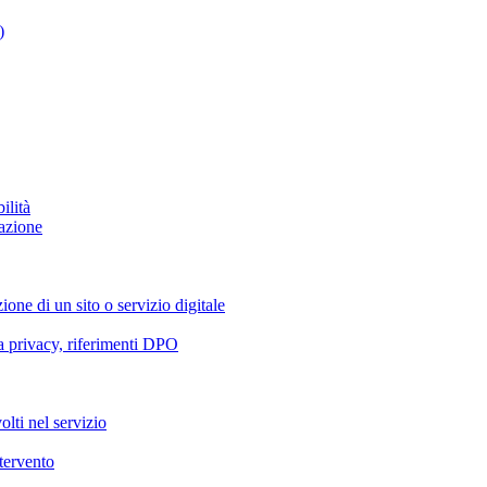
)
ilità
azione
ione di un sito o servizio digitale
va privacy, riferimenti DPO
olti nel servizio
ntervento