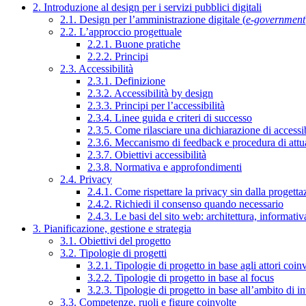
2. Introduzione al design per i servizi pubblici digitali
2.1. Design per l’amministrazione digitale (
e-government
2.2. L’approccio progettuale
2.2.1. Buone pratiche
2.2.2. Principi
2.3. Accessibilità
2.3.1. Definizione
2.3.2. Accessibilità by design
2.3.3. Principi per l’accessibilità
2.3.4. Linee guida e criteri di successo
2.3.5. Come rilasciare una dichiarazione di accessib
2.3.6. Meccanismo di feedback e procedura di attu
2.3.7. Obiettivi accessibilità
2.3.8. Normativa e approfondimenti
2.4. Privacy
2.4.1. Come rispettare la privacy sin dalla progettaz
2.4.2. Richiedi il consenso quando necessario
2.4.3. Le basi del sito web: architettura, informati
3. Pianificazione, gestione e strategia
3.1. Obiettivi del progetto
3.2. Tipologie di progetti
3.2.1. Tipologie di progetto in base agli attori coinv
3.2.2. Tipologie di progetto in base al focus
3.2.3. Tipologie di progetto in base all’ambito di i
3.3. Competenze, ruoli e figure coinvolte