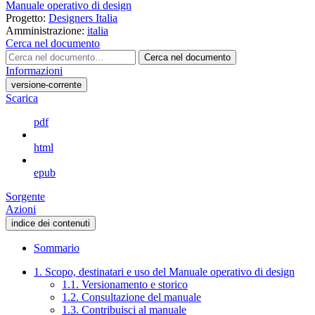
Manuale operativo di design
Progetto:
Designers Italia
Amministrazione:
italia
Cerca nel documento
Cerca nel documento
Informazioni
versione-corrente
Scarica
pdf
html
epub
Sorgente
Azioni
indice dei contenuti
Sommario
1. Scopo, destinatari e uso del Manuale operativo di design
1.1. Versionamento e storico
1.2. Consultazione del manuale
1.3. Contribuisci al manuale