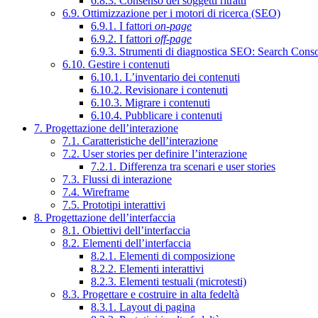
6.8.3. Consenso dei soggetti ritratti
6.9. Ottimizzazione per i motori di ricerca (SEO)
6.9.1. I fattori
on-page
6.9.2. I fattori
off-page
6.9.3. Strumenti di diagnostica SEO: Search Cons
6.10. Gestire i contenuti
6.10.1. L’inventario dei contenuti
6.10.2. Revisionare i contenuti
6.10.3. Migrare i contenuti
6.10.4. Pubblicare i contenuti
7. Progettazione dell’interazione
7.1. Caratteristiche dell’interazione
7.2. User stories per definire l’interazione
7.2.1. Differenza tra scenari e user stories
7.3. Flussi di interazione
7.4. Wireframe
7.5. Prototipi interattivi
8. Progettazione dell’interfaccia
8.1. Obiettivi dell’interfaccia
8.2. Elementi dell’interfaccia
8.2.1. Elementi di composizione
8.2.2. Elementi interattivi
8.2.3. Elementi testuali (microtesti)
8.3. Progettare e costruire in alta fedeltà
8.3.1. Layout di pagina