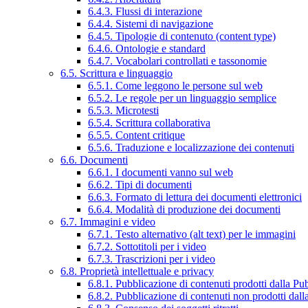
6.4.3. Flussi di interazione
6.4.4. Sistemi di navigazione
6.4.5. Tipologie di contenuto (content type)
6.4.6. Ontologie e standard
6.4.7. Vocabolari controllati e tassonomie
6.5. Scrittura e linguaggio
6.5.1. Come leggono le persone sul web
6.5.2. Le regole per un linguaggio semplice
6.5.3. Microtesti
6.5.4. Scrittura collaborativa
6.5.5. Content critique
6.5.6. Traduzione e localizzazione dei contenuti
6.6. Documenti
6.6.1. I documenti vanno sul web
6.6.2. Tipi di documenti
6.6.3. Formato di lettura dei documenti elettronici
6.6.4. Modalità di produzione dei documenti
6.7. Immagini e video
6.7.1. Testo alternativo (alt text) per le immagini
6.7.2. Sottotitoli per i video
6.7.3. Trascrizioni per i video
6.8. Proprietà intellettuale e privacy
6.8.1. Pubblicazione di contenuti prodotti dalla P
6.8.2. Pubblicazione di contenuti non prodotti dal