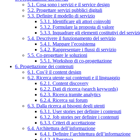
5.1. Cosa sono i servizi e il service design
5.2. Progettare servizi pubblici digitali
5.3. Definire il modello di servizio
5.3.1. Identificare gli attori coinvolti
5.3.2. Formulare la proposta di valore
5.3.3. Inquadrare gli elementi costitutivi del serviz
5.4. Descrivere il funzionamento del servizio
5.4.1. Mappare l’ecosistema
5.4.2. Rappresentare i flussi di servizio
5.5. Co-progettare le soluzioni
5.5.1. Workshop di co-progettazione
6. Progettazione dei contenuti
6.1. Cos’è il content design
6.2. Ricerca utente sui contenuti e il linguaggio
6.2.1. Content discovery
6.2.2. Dati di ricerca (search keywords)
6.2.3. Ricerca tramite analytics
6.2.4. Ricerca sui forum
6.3. Dalla ricerca ai bisogni degli utenti
6.3.1. User stories per definire i contenuti
6.3.2. Job stories per definire i contenuti
6.3.3. Criteri di accettazione
6.4. Architettura dell’informazione
6.4.1. Definire l’architettura dell’informazione
6.4.2. Alberatura