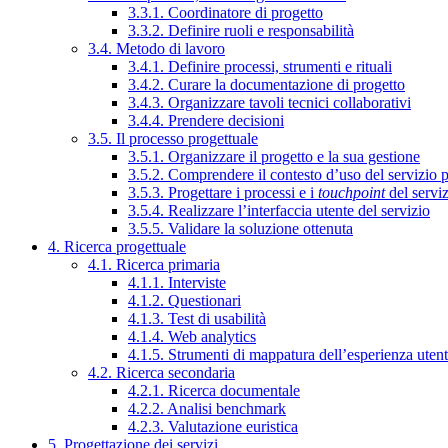
3.3.1. Coordinatore di progetto
3.3.2. Definire ruoli e responsabilità
3.4. Metodo di lavoro
3.4.1. Definire processi, strumenti e rituali
3.4.2. Curare la documentazione di progetto
3.4.3. Organizzare tavoli tecnici collaborativi
3.4.4. Prendere decisioni
3.5. Il processo progettuale
3.5.1. Organizzare il progetto e la sua gestione
3.5.2. Comprendere il contesto d’uso del servizio 
3.5.3. Progettare i processi e i
touchpoint
del servi
3.5.4. Realizzare l’interfaccia utente del servizio
3.5.5. Validare la soluzione ottenuta
4. Ricerca progettuale
4.1. Ricerca primaria
4.1.1. Interviste
4.1.2. Questionari
4.1.3. Test di usabilità
4.1.4. Web analytics
4.1.5. Strumenti di mappatura dell’esperienza uten
4.2. Ricerca secondaria
4.2.1. Ricerca documentale
4.2.2. Analisi benchmark
4.2.3. Valutazione euristica
5. Progettazione dei servizi