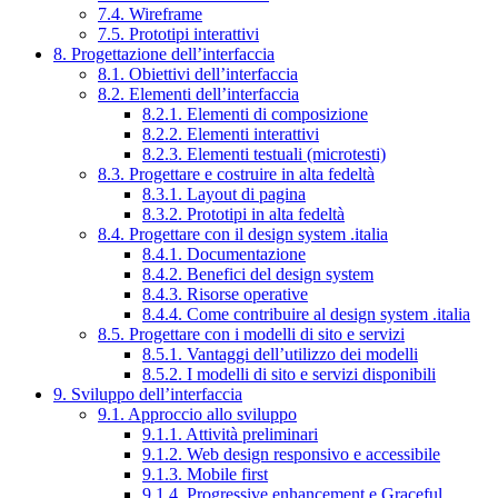
7.4. Wireframe
7.5. Prototipi interattivi
8. Progettazione dell’interfaccia
8.1. Obiettivi dell’interfaccia
8.2. Elementi dell’interfaccia
8.2.1. Elementi di composizione
8.2.2. Elementi interattivi
8.2.3. Elementi testuali (microtesti)
8.3. Progettare e costruire in alta fedeltà
8.3.1. Layout di pagina
8.3.2. Prototipi in alta fedeltà
8.4. Progettare con il design system .italia
8.4.1. Documentazione
8.4.2. Benefici del design system
8.4.3. Risorse operative
8.4.4. Come contribuire al design system .italia
8.5. Progettare con i modelli di sito e servizi
8.5.1. Vantaggi dell’utilizzo dei modelli
8.5.2. I modelli di sito e servizi disponibili
9. Sviluppo dell’interfaccia
9.1. Approccio allo sviluppo
9.1.1. Attività preliminari
9.1.2. Web design responsivo e accessibile
9.1.3. Mobile first
9.1.4. Progressive enhancement e Graceful