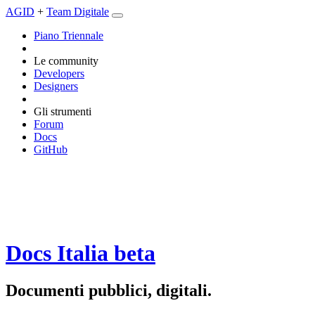
AGID
+
Team Digitale
Piano Triennale
Le community
Developers
Designers
Gli strumenti
Forum
Docs
GitHub
Docs Italia
beta
Documenti pubblici, digitali.