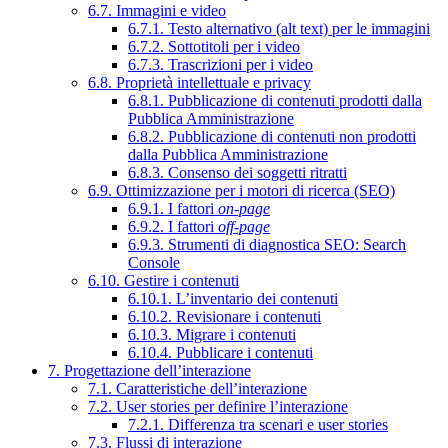
6.7. Immagini e video
6.7.1. Testo alternativo (alt text) per le immagini
6.7.2. Sottotitoli per i video
6.7.3. Trascrizioni per i video
6.8. Proprietà intellettuale e privacy
6.8.1. Pubblicazione di contenuti prodotti dalla
Pubblica Amministrazione
6.8.2. Pubblicazione di contenuti non prodotti
dalla Pubblica Amministrazione
6.8.3. Consenso dei soggetti ritratti
6.9. Ottimizzazione per i motori di ricerca (SEO)
6.9.1. I fattori
on-page
6.9.2. I fattori
off-page
6.9.3. Strumenti di diagnostica SEO: Search
Console
6.10. Gestire i contenuti
6.10.1. L’inventario dei contenuti
6.10.2. Revisionare i contenuti
6.10.3. Migrare i contenuti
6.10.4. Pubblicare i contenuti
7. Progettazione dell’interazione
7.1. Caratteristiche dell’interazione
7.2. User stories per definire l’interazione
7.2.1. Differenza tra scenari e user stories
7.3. Flussi di interazione