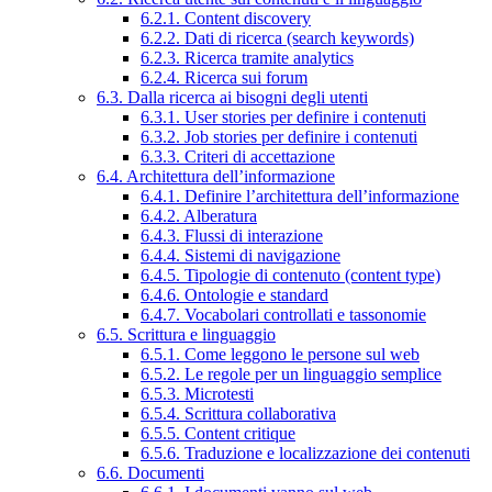
6.2.1. Content discovery
6.2.2. Dati di ricerca (search keywords)
6.2.3. Ricerca tramite analytics
6.2.4. Ricerca sui forum
6.3. Dalla ricerca ai bisogni degli utenti
6.3.1. User stories per definire i contenuti
6.3.2. Job stories per definire i contenuti
6.3.3. Criteri di accettazione
6.4. Architettura dell’informazione
6.4.1. Definire l’architettura dell’informazione
6.4.2. Alberatura
6.4.3. Flussi di interazione
6.4.4. Sistemi di navigazione
6.4.5. Tipologie di contenuto (content type)
6.4.6. Ontologie e standard
6.4.7. Vocabolari controllati e tassonomie
6.5. Scrittura e linguaggio
6.5.1. Come leggono le persone sul web
6.5.2. Le regole per un linguaggio semplice
6.5.3. Microtesti
6.5.4. Scrittura collaborativa
6.5.5. Content critique
6.5.6. Traduzione e localizzazione dei contenuti
6.6. Documenti