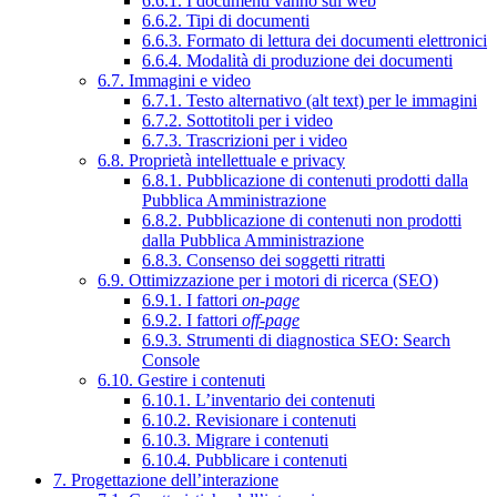
6.6.1. I documenti vanno sul web
6.6.2. Tipi di documenti
6.6.3. Formato di lettura dei documenti elettronici
6.6.4. Modalità di produzione dei documenti
6.7. Immagini e video
6.7.1. Testo alternativo (alt text) per le immagini
6.7.2. Sottotitoli per i video
6.7.3. Trascrizioni per i video
6.8. Proprietà intellettuale e privacy
6.8.1. Pubblicazione di contenuti prodotti dalla
Pubblica Amministrazione
6.8.2. Pubblicazione di contenuti non prodotti
dalla Pubblica Amministrazione
6.8.3. Consenso dei soggetti ritratti
6.9. Ottimizzazione per i motori di ricerca (SEO)
6.9.1. I fattori
on-page
6.9.2. I fattori
off-page
6.9.3. Strumenti di diagnostica SEO: Search
Console
6.10. Gestire i contenuti
6.10.1. L’inventario dei contenuti
6.10.2. Revisionare i contenuti
6.10.3. Migrare i contenuti
6.10.4. Pubblicare i contenuti
7. Progettazione dell’interazione