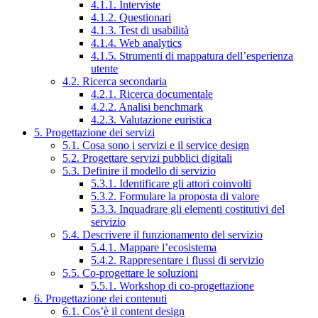
4.1.1. Interviste
4.1.2. Questionari
4.1.3. Test di usabilità
4.1.4. Web analytics
4.1.5. Strumenti di mappatura dell’esperienza
utente
4.2. Ricerca secondaria
4.2.1. Ricerca documentale
4.2.2. Analisi benchmark
4.2.3. Valutazione euristica
5. Progettazione dei servizi
5.1. Cosa sono i servizi e il service design
5.2. Progettare servizi pubblici digitali
5.3. Definire il modello di servizio
5.3.1. Identificare gli attori coinvolti
5.3.2. Formulare la proposta di valore
5.3.3. Inquadrare gli elementi costitutivi del
servizio
5.4. Descrivere il funzionamento del servizio
5.4.1. Mappare l’ecosistema
5.4.2. Rappresentare i flussi di servizio
5.5. Co-progettare le soluzioni
5.5.1. Workshop di co-progettazione
6. Progettazione dei contenuti
6.1. Cos’è il content design