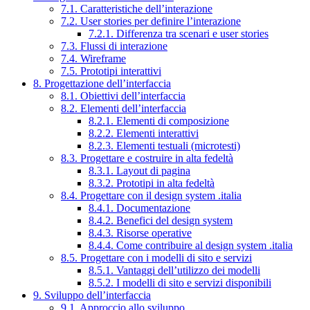
7.1. Caratteristiche dell’interazione
7.2. User stories per definire l’interazione
7.2.1. Differenza tra scenari e user stories
7.3. Flussi di interazione
7.4. Wireframe
7.5. Prototipi interattivi
8. Progettazione dell’interfaccia
8.1. Obiettivi dell’interfaccia
8.2. Elementi dell’interfaccia
8.2.1. Elementi di composizione
8.2.2. Elementi interattivi
8.2.3. Elementi testuali (microtesti)
8.3. Progettare e costruire in alta fedeltà
8.3.1. Layout di pagina
8.3.2. Prototipi in alta fedeltà
8.4. Progettare con il design system .italia
8.4.1. Documentazione
8.4.2. Benefici del design system
8.4.3. Risorse operative
8.4.4. Come contribuire al design system .italia
8.5. Progettare con i modelli di sito e servizi
8.5.1. Vantaggi dell’utilizzo dei modelli
8.5.2. I modelli di sito e servizi disponibili
9. Sviluppo dell’interfaccia
9.1. Approccio allo sviluppo