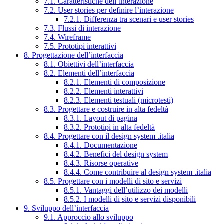
7.1. Caratteristiche dell’interazione
7.2. User stories per definire l’interazione
7.2.1. Differenza tra scenari e user stories
7.3. Flussi di interazione
7.4. Wireframe
7.5. Prototipi interattivi
8. Progettazione dell’interfaccia
8.1. Obiettivi dell’interfaccia
8.2. Elementi dell’interfaccia
8.2.1. Elementi di composizione
8.2.2. Elementi interattivi
8.2.3. Elementi testuali (microtesti)
8.3. Progettare e costruire in alta fedeltà
8.3.1. Layout di pagina
8.3.2. Prototipi in alta fedeltà
8.4. Progettare con il design system .italia
8.4.1. Documentazione
8.4.2. Benefici del design system
8.4.3. Risorse operative
8.4.4. Come contribuire al design system .italia
8.5. Progettare con i modelli di sito e servizi
8.5.1. Vantaggi dell’utilizzo dei modelli
8.5.2. I modelli di sito e servizi disponibili
9. Sviluppo dell’interfaccia
9.1. Approccio allo sviluppo