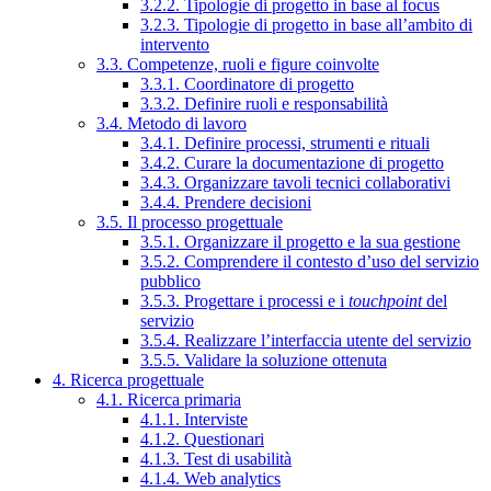
3.2.2. Tipologie di progetto in base al focus
3.2.3. Tipologie di progetto in base all’ambito di
intervento
3.3. Competenze, ruoli e figure coinvolte
3.3.1. Coordinatore di progetto
3.3.2. Definire ruoli e responsabilità
3.4. Metodo di lavoro
3.4.1. Definire processi, strumenti e rituali
3.4.2. Curare la documentazione di progetto
3.4.3. Organizzare tavoli tecnici collaborativi
3.4.4. Prendere decisioni
3.5. Il processo progettuale
3.5.1. Organizzare il progetto e la sua gestione
3.5.2. Comprendere il contesto d’uso del servizio
pubblico
3.5.3. Progettare i processi e i
touchpoint
del
servizio
3.5.4. Realizzare l’interfaccia utente del servizio
3.5.5. Validare la soluzione ottenuta
4. Ricerca progettuale
4.1. Ricerca primaria
4.1.1. Interviste
4.1.2. Questionari
4.1.3. Test di usabilità
4.1.4. Web analytics