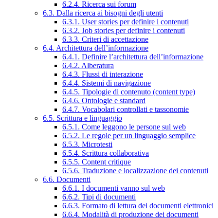
6.2.4. Ricerca sui forum
6.3. Dalla ricerca ai bisogni degli utenti
6.3.1. User stories per definire i contenuti
6.3.2. Job stories per definire i contenuti
6.3.3. Criteri di accettazione
6.4. Architettura dell’informazione
6.4.1. Definire l’architettura dell’informazione
6.4.2. Alberatura
6.4.3. Flussi di interazione
6.4.4. Sistemi di navigazione
6.4.5. Tipologie di contenuto (content type)
6.4.6. Ontologie e standard
6.4.7. Vocabolari controllati e tassonomie
6.5. Scrittura e linguaggio
6.5.1. Come leggono le persone sul web
6.5.2. Le regole per un linguaggio semplice
6.5.3. Microtesti
6.5.4. Scrittura collaborativa
6.5.5. Content critique
6.5.6. Traduzione e localizzazione dei contenuti
6.6. Documenti
6.6.1. I documenti vanno sul web
6.6.2. Tipi di documenti
6.6.3. Formato di lettura dei documenti elettronici
6.6.4. Modalità di produzione dei documenti