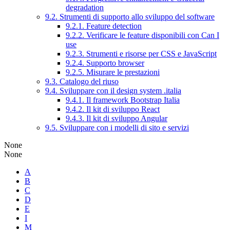
degradation
9.2. Strumenti di supporto allo sviluppo del software
9.2.1. Feature detection
9.2.2. Verificare le feature disponibili con Can I
use
9.2.3. Strumenti e risorse per CSS e JavaScript
9.2.4. Supporto browser
9.2.5. Misurare le prestazioni
9.3. Catalogo del riuso
9.4. Sviluppare con il design system .italia
9.4.1. Il framework Bootstrap Italia
9.4.2. Il kit di sviluppo React
9.4.3. Il kit di sviluppo Angular
9.5. Sviluppare con i modelli di sito e servizi
None
None
A
B
C
D
E
I
M