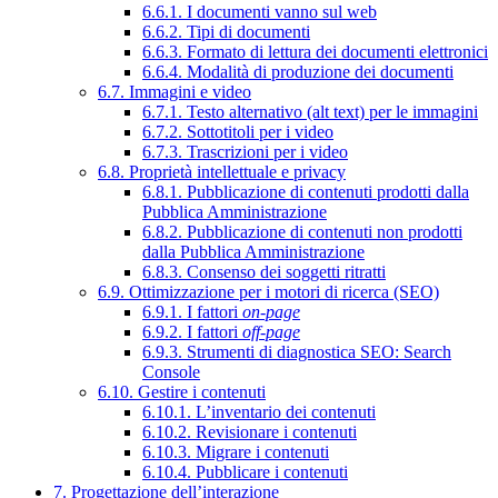
6.6.1. I documenti vanno sul web
6.6.2. Tipi di documenti
6.6.3. Formato di lettura dei documenti elettronici
6.6.4. Modalità di produzione dei documenti
6.7. Immagini e video
6.7.1. Testo alternativo (alt text) per le immagini
6.7.2. Sottotitoli per i video
6.7.3. Trascrizioni per i video
6.8. Proprietà intellettuale e privacy
6.8.1. Pubblicazione di contenuti prodotti dalla
Pubblica Amministrazione
6.8.2. Pubblicazione di contenuti non prodotti
dalla Pubblica Amministrazione
6.8.3. Consenso dei soggetti ritratti
6.9. Ottimizzazione per i motori di ricerca (SEO)
6.9.1. I fattori
on-page
6.9.2. I fattori
off-page
6.9.3. Strumenti di diagnostica SEO: Search
Console
6.10. Gestire i contenuti
6.10.1. L’inventario dei contenuti
6.10.2. Revisionare i contenuti
6.10.3. Migrare i contenuti
6.10.4. Pubblicare i contenuti
7. Progettazione dell’interazione