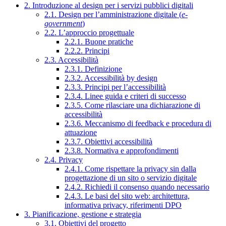
2. Introduzione al design per i servizi pubblici digitali
2.1. Design per l’amministrazione digitale (
e-
government
)
2.2. L’approccio progettuale
2.2.1. Buone pratiche
2.2.2. Principi
2.3. Accessibilità
2.3.1. Definizione
2.3.2. Accessibilità by design
2.3.3. Principi per l’accessibilità
2.3.4. Linee guida e criteri di successo
2.3.5. Come rilasciare una dichiarazione di
accessibilità
2.3.6. Meccanismo di feedback e procedura di
attuazione
2.3.7. Obiettivi accessibilità
2.3.8. Normativa e approfondimenti
2.4. Privacy
2.4.1. Come rispettare la privacy sin dalla
progettazione di un sito o servizio digitale
2.4.2. Richiedi il consenso quando necessario
2.4.3. Le basi del sito web: architettura,
informativa privacy, riferimenti DPO
3. Pianificazione, gestione e strategia
3.1. Obiettivi del progetto