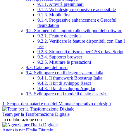
9.1.1. Attività preliminari
9.1.2. Web design responsivo e accessibile
9.1.3. Mobile first
9.1.4. Progressive enhancement e Graceful
degradation
9.2. Strumenti di supporto allo sviluppo del software
9.2.1. Feature detection
9.2.2. Verificare le feature disponibili con Can I
use
9.2.3. Strumenti e risorse per CSS e JavaScript
9.2.4. Supporto browser
9.2.5. Misurare le prestazioni
9.3. Catalogo del riuso
9.4. Sviluppare con il design system .italia
9.4.1. Il framework Bootstrap Italia
9.4.2. Il kit di sviluppo React
9.4.3. Il kit di sviluppo Angular
9.5. Sviluppare con i modelli di sito e servizi
1. Scopo, destinatari e uso del Manuale operativo di design
Team per la Trasformazione Digitale
in collaborazione con
Agenzia per l'Italia Digitale