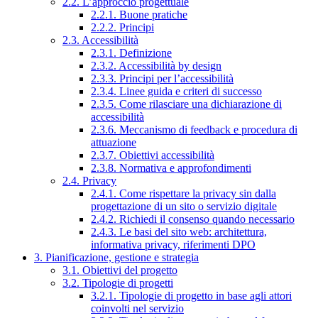
2.2. L’approccio progettuale
2.2.1. Buone pratiche
2.2.2. Principi
2.3. Accessibilità
2.3.1. Definizione
2.3.2. Accessibilità by design
2.3.3. Principi per l’accessibilità
2.3.4. Linee guida e criteri di successo
2.3.5. Come rilasciare una dichiarazione di
accessibilità
2.3.6. Meccanismo di feedback e procedura di
attuazione
2.3.7. Obiettivi accessibilità
2.3.8. Normativa e approfondimenti
2.4. Privacy
2.4.1. Come rispettare la privacy sin dalla
progettazione di un sito o servizio digitale
2.4.2. Richiedi il consenso quando necessario
2.4.3. Le basi del sito web: architettura,
informativa privacy, riferimenti DPO
3. Pianificazione, gestione e strategia
3.1. Obiettivi del progetto
3.2. Tipologie di progetti
3.2.1. Tipologie di progetto in base agli attori
coinvolti nel servizio