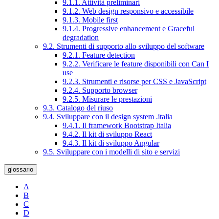
9.1.1. Attività preliminari
9.1.2. Web design responsivo e accessibile
9.1.3. Mobile first
9.1.4. Progressive enhancement e Graceful
degradation
9.2. Strumenti di supporto allo sviluppo del software
9.2.1. Feature detection
9.2.2. Verificare le feature disponibili con Can I
use
9.2.3. Strumenti e risorse per CSS e JavaScript
9.2.4. Supporto browser
9.2.5. Misurare le prestazioni
9.3. Catalogo del riuso
9.4. Sviluppare con il design system .italia
9.4.1. Il framework Bootstrap Italia
9.4.2. Il kit di sviluppo React
9.4.3. Il kit di sviluppo Angular
9.5. Sviluppare con i modelli di sito e servizi
glossario
A
B
C
D