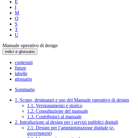
E
I
M
O
S
T
U
Manuale operativo di design
indici e glossario
contenuti
figure
tabelle
glossario
Sommario
1. Scopo, destinatari e uso del Manuale operativo di design
1.1. Versionamento e storico
1.2. Consultazione del manuale
1.3. Contribuisci al manuale
2. Introduzione al design per i servizi pubblici digitali
2.1. Design per l’amministrazione digitale (
e-
government
)