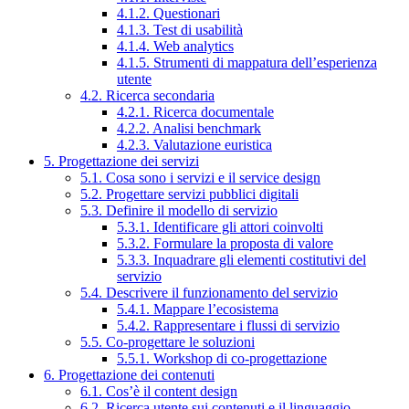
4.1.2. Questionari
4.1.3. Test di usabilità
4.1.4. Web analytics
4.1.5. Strumenti di mappatura dell’esperienza
utente
4.2. Ricerca secondaria
4.2.1. Ricerca documentale
4.2.2. Analisi benchmark
4.2.3. Valutazione euristica
5. Progettazione dei servizi
5.1. Cosa sono i servizi e il service design
5.2. Progettare servizi pubblici digitali
5.3. Definire il modello di servizio
5.3.1. Identificare gli attori coinvolti
5.3.2. Formulare la proposta di valore
5.3.3. Inquadrare gli elementi costitutivi del
servizio
5.4. Descrivere il funzionamento del servizio
5.4.1. Mappare l’ecosistema
5.4.2. Rappresentare i flussi di servizio
5.5. Co-progettare le soluzioni
5.5.1. Workshop di co-progettazione
6. Progettazione dei contenuti
6.1. Cos’è il content design
6.2. Ricerca utente sui contenuti e il linguaggio