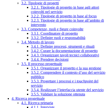
3.2. Tipologie di progetti
3.2.1. Tipologie di progetto in base agli attori
coinvolti nel servizio
3.2.2. Tipologie di progetto in base al focus
3.2.3. Tipologie di progetto in base all’ambito di
intervento
3.3. Competenze, ruoli e figure coinvolte
3.3.1. Coordinatore di progetto
3.3.2. Definire ruoli e responsabilità
3.4. Metodo di lavoro
3.4.1. Definire processi, strumenti e rituali
3.4.2. Curare la documentazione di progetto
3.4.3. Organizzare tavoli tecnici collaborativi
3.4.4. Prendere decisioni
3.5. Il processo progettuale
3.5.1. Organizzare il progetto e la sua gestione
3.5.2. Comprendere il contesto d’uso del servizio
pubblico
3.5.3. Progettare i processi e i
touchpoint
del
servizio
3.5.4. Realizzare l’interfaccia utente del servizio
3.5.5. Validare la soluzione ottenuta
4. Ricerca progettuale
4.1. Ricerca primaria
4.1.1. Interviste