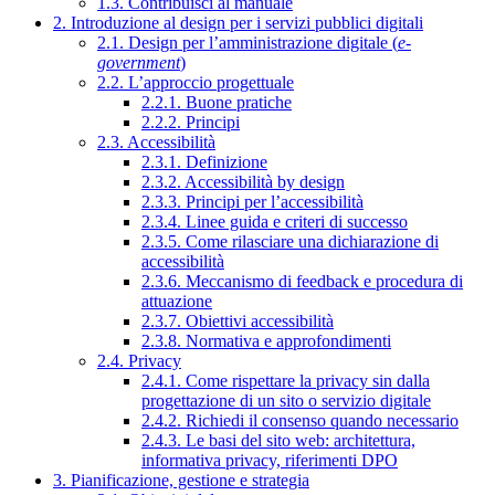
1.3. Contribuisci al manuale
2. Introduzione al design per i servizi pubblici digitali
2.1. Design per l’amministrazione digitale (
e-
government
)
2.2. L’approccio progettuale
2.2.1. Buone pratiche
2.2.2. Principi
2.3. Accessibilità
2.3.1. Definizione
2.3.2. Accessibilità by design
2.3.3. Principi per l’accessibilità
2.3.4. Linee guida e criteri di successo
2.3.5. Come rilasciare una dichiarazione di
accessibilità
2.3.6. Meccanismo di feedback e procedura di
attuazione
2.3.7. Obiettivi accessibilità
2.3.8. Normativa e approfondimenti
2.4. Privacy
2.4.1. Come rispettare la privacy sin dalla
progettazione di un sito o servizio digitale
2.4.2. Richiedi il consenso quando necessario
2.4.3. Le basi del sito web: architettura,
informativa privacy, riferimenti DPO
3. Pianificazione, gestione e strategia