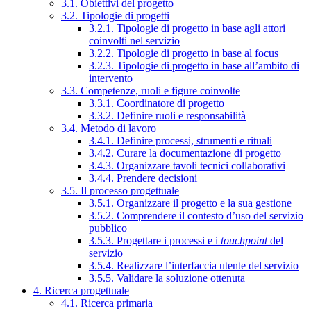
3.1. Obiettivi del progetto
3.2. Tipologie di progetti
3.2.1. Tipologie di progetto in base agli attori
coinvolti nel servizio
3.2.2. Tipologie di progetto in base al focus
3.2.3. Tipologie di progetto in base all’ambito di
intervento
3.3. Competenze, ruoli e figure coinvolte
3.3.1. Coordinatore di progetto
3.3.2. Definire ruoli e responsabilità
3.4. Metodo di lavoro
3.4.1. Definire processi, strumenti e rituali
3.4.2. Curare la documentazione di progetto
3.4.3. Organizzare tavoli tecnici collaborativi
3.4.4. Prendere decisioni
3.5. Il processo progettuale
3.5.1. Organizzare il progetto e la sua gestione
3.5.2. Comprendere il contesto d’uso del servizio
pubblico
3.5.3. Progettare i processi e i
touchpoint
del
servizio
3.5.4. Realizzare l’interfaccia utente del servizio
3.5.5. Validare la soluzione ottenuta
4. Ricerca progettuale
4.1. Ricerca primaria