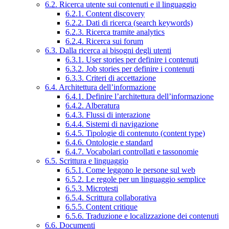
6.2. Ricerca utente sui contenuti e il linguaggio
6.2.1. Content discovery
6.2.2. Dati di ricerca (search keywords)
6.2.3. Ricerca tramite analytics
6.2.4. Ricerca sui forum
6.3. Dalla ricerca ai bisogni degli utenti
6.3.1. User stories per definire i contenuti
6.3.2. Job stories per definire i contenuti
6.3.3. Criteri di accettazione
6.4. Architettura dell’informazione
6.4.1. Definire l’architettura dell’informazione
6.4.2. Alberatura
6.4.3. Flussi di interazione
6.4.4. Sistemi di navigazione
6.4.5. Tipologie di contenuto (content type)
6.4.6. Ontologie e standard
6.4.7. Vocabolari controllati e tassonomie
6.5. Scrittura e linguaggio
6.5.1. Come leggono le persone sul web
6.5.2. Le regole per un linguaggio semplice
6.5.3. Microtesti
6.5.4. Scrittura collaborativa
6.5.5. Content critique
6.5.6. Traduzione e localizzazione dei contenuti
6.6. Documenti