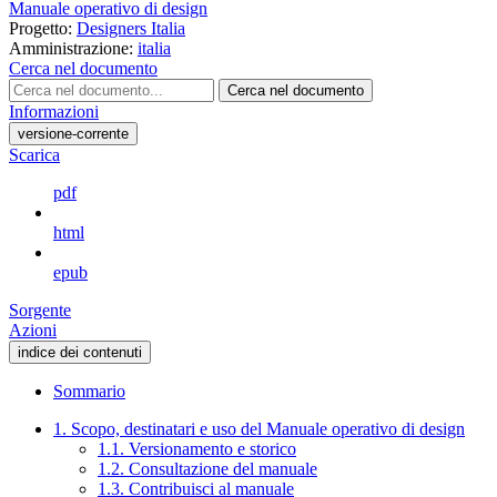
Manuale operativo di design
Progetto:
Designers Italia
Amministrazione:
italia
Cerca nel documento
Cerca nel documento
Informazioni
versione-corrente
Scarica
pdf
html
epub
Sorgente
Azioni
indice dei contenuti
Sommario
1. Scopo, destinatari e uso del Manuale operativo di design
1.1. Versionamento e storico
1.2. Consultazione del manuale
1.3. Contribuisci al manuale