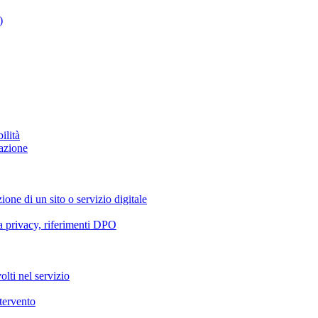
)
ilità
azione
ione di un sito o servizio digitale
va privacy, riferimenti DPO
olti nel servizio
ntervento