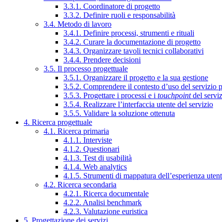
3.3.1. Coordinatore di progetto
3.3.2. Definire ruoli e responsabilità
3.4. Metodo di lavoro
3.4.1. Definire processi, strumenti e rituali
3.4.2. Curare la documentazione di progetto
3.4.3. Organizzare tavoli tecnici collaborativi
3.4.4. Prendere decisioni
3.5. Il processo progettuale
3.5.1. Organizzare il progetto e la sua gestione
3.5.2. Comprendere il contesto d’uso del servizio 
3.5.3. Progettare i processi e i
touchpoint
del servi
3.5.4. Realizzare l’interfaccia utente del servizio
3.5.5. Validare la soluzione ottenuta
4. Ricerca progettuale
4.1. Ricerca primaria
4.1.1. Interviste
4.1.2. Questionari
4.1.3. Test di usabilità
4.1.4. Web analytics
4.1.5. Strumenti di mappatura dell’esperienza uten
4.2. Ricerca secondaria
4.2.1. Ricerca documentale
4.2.2. Analisi benchmark
4.2.3. Valutazione euristica
5. Progettazione dei servizi