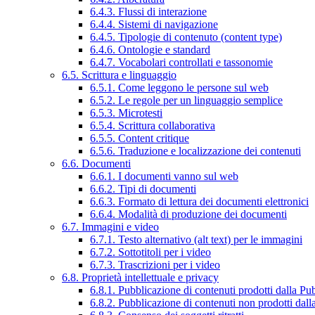
6.4.3. Flussi di interazione
6.4.4. Sistemi di navigazione
6.4.5. Tipologie di contenuto (content type)
6.4.6. Ontologie e standard
6.4.7. Vocabolari controllati e tassonomie
6.5. Scrittura e linguaggio
6.5.1. Come leggono le persone sul web
6.5.2. Le regole per un linguaggio semplice
6.5.3. Microtesti
6.5.4. Scrittura collaborativa
6.5.5. Content critique
6.5.6. Traduzione e localizzazione dei contenuti
6.6. Documenti
6.6.1. I documenti vanno sul web
6.6.2. Tipi di documenti
6.6.3. Formato di lettura dei documenti elettronici
6.6.4. Modalità di produzione dei documenti
6.7. Immagini e video
6.7.1. Testo alternativo (alt text) per le immagini
6.7.2. Sottotitoli per i video
6.7.3. Trascrizioni per i video
6.8. Proprietà intellettuale e privacy
6.8.1. Pubblicazione di contenuti prodotti dalla P
6.8.2. Pubblicazione di contenuti non prodotti dal