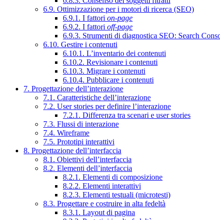
6.8.3. Consenso dei soggetti ritratti
6.9. Ottimizzazione per i motori di ricerca (SEO)
6.9.1. I fattori
on-page
6.9.2. I fattori
off-page
6.9.3. Strumenti di diagnostica SEO: Search Cons
6.10. Gestire i contenuti
6.10.1. L’inventario dei contenuti
6.10.2. Revisionare i contenuti
6.10.3. Migrare i contenuti
6.10.4. Pubblicare i contenuti
7. Progettazione dell’interazione
7.1. Caratteristiche dell’interazione
7.2. User stories per definire l’interazione
7.2.1. Differenza tra scenari e user stories
7.3. Flussi di interazione
7.4. Wireframe
7.5. Prototipi interattivi
8. Progettazione dell’interfaccia
8.1. Obiettivi dell’interfaccia
8.2. Elementi dell’interfaccia
8.2.1. Elementi di composizione
8.2.2. Elementi interattivi
8.2.3. Elementi testuali (microtesti)
8.3. Progettare e costruire in alta fedeltà
8.3.1. Layout di pagina