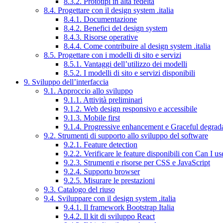
8.3.2. Prototipi in alta fedeltà
8.4. Progettare con il design system .italia
8.4.1. Documentazione
8.4.2. Benefici del design system
8.4.3. Risorse operative
8.4.4. Come contribuire al design system .italia
8.5. Progettare con i modelli di sito e servizi
8.5.1. Vantaggi dell’utilizzo dei modelli
8.5.2. I modelli di sito e servizi disponibili
9. Sviluppo dell’interfaccia
9.1. Approccio allo sviluppo
9.1.1. Attività preliminari
9.1.2. Web design responsivo e accessibile
9.1.3. Mobile first
9.1.4. Progressive enhancement e Graceful degrad
9.2. Strumenti di supporto allo sviluppo del software
9.2.1. Feature detection
9.2.2. Verificare le feature disponibili con Can I us
9.2.3. Strumenti e risorse per CSS e JavaScript
9.2.4. Supporto browser
9.2.5. Misurare le prestazioni
9.3. Catalogo del riuso
9.4. Sviluppare con il design system .italia
9.4.1. Il framework Bootstrap Italia
9.4.2. Il kit di sviluppo React