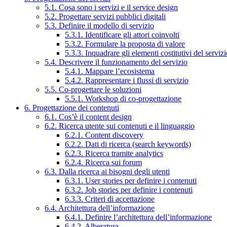
5.1. Cosa sono i servizi e il service design
5.2. Progettare servizi pubblici digitali
5.3. Definire il modello di servizio
5.3.1. Identificare gli attori coinvolti
5.3.2. Formulare la proposta di valore
5.3.3. Inquadrare gli elementi costitutivi del serviz
5.4. Descrivere il funzionamento del servizio
5.4.1. Mappare l’ecosistema
5.4.2. Rappresentare i flussi di servizio
5.5. Co-progettare le soluzioni
5.5.1. Workshop di co-progettazione
6. Progettazione dei contenuti
6.1. Cos’è il content design
6.2. Ricerca utente sui contenuti e il linguaggio
6.2.1. Content discovery
6.2.2. Dati di ricerca (search keywords)
6.2.3. Ricerca tramite analytics
6.2.4. Ricerca sui forum
6.3. Dalla ricerca ai bisogni degli utenti
6.3.1. User stories per definire i contenuti
6.3.2. Job stories per definire i contenuti
6.3.3. Criteri di accettazione
6.4. Architettura dell’informazione
6.4.1. Definire l’architettura dell’informazione
6.4.2. Alberatura