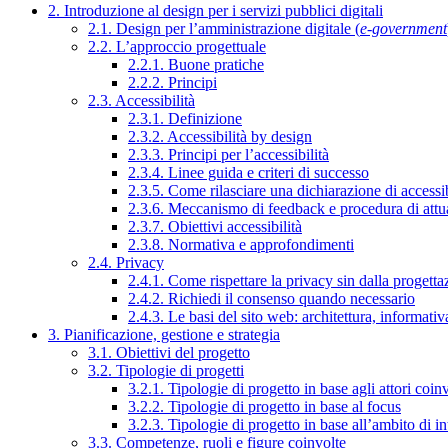
2. Introduzione al design per i servizi pubblici digitali
2.1. Design per l’amministrazione digitale (
e-government
2.2. L’approccio progettuale
2.2.1. Buone pratiche
2.2.2. Principi
2.3. Accessibilità
2.3.1. Definizione
2.3.2. Accessibilità by design
2.3.3. Principi per l’accessibilità
2.3.4. Linee guida e criteri di successo
2.3.5. Come rilasciare una dichiarazione di accessib
2.3.6. Meccanismo di feedback e procedura di attu
2.3.7. Obiettivi accessibilità
2.3.8. Normativa e approfondimenti
2.4. Privacy
2.4.1. Come rispettare la privacy sin dalla progettaz
2.4.2. Richiedi il consenso quando necessario
2.4.3. Le basi del sito web: architettura, informati
3. Pianificazione, gestione e strategia
3.1. Obiettivi del progetto
3.2. Tipologie di progetti
3.2.1. Tipologie di progetto in base agli attori coinv
3.2.2. Tipologie di progetto in base al focus
3.2.3. Tipologie di progetto in base all’ambito di i
3.3. Competenze, ruoli e figure coinvolte