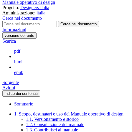
Manuale operativo di design
Progetto:
Designers Italia
Amministrazione:
italia
Cerca nel documento
Cerca nel documento
Informazioni
versione-corrente
Scarica
pdf
html
epub
Sorgente
Azioni
indice dei contenuti
Sommario
1. Scopo, destinatari e uso del Manuale operativo di design
1.1. Versionamento e storico
1.2. Consultazione del manuale
1.3. Contribuisci al manuale