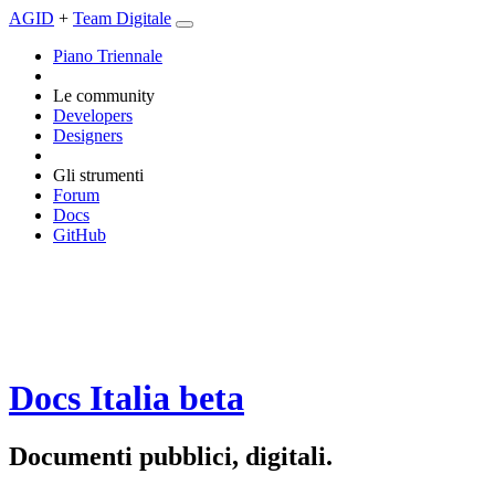
AGID
+
Team Digitale
Piano Triennale
Le community
Developers
Designers
Gli strumenti
Forum
Docs
GitHub
Docs Italia
beta
Documenti pubblici, digitali.