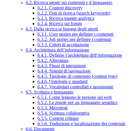
6.2. Ricerca utente sui contenuti e il linguaggio
6.2.1. Content discovery
6.2.2. Dati di ricerca (search keywords)
6.2.3. Ricerca tramite analytics
6.2.4. Ricerca sui forum
6.3. Dalla ricerca ai bisogni degli utenti
6.3.1. User stories per definire i contenuti
6.3.2. Job stories per definire i contenuti
6.3.3. Criteri di accettazione
6.4. Architettura dell’informazione
6.4.1. Definire l’architettura dell’informazione
6.4.2. Alberatura
6.4.3. Flussi di interazione
6.4.4. Sistemi di navigazione
6.4.5. Tipologie di contenuto (content type)
6.4.6. Ontologie e standard
6.4.7. Vocabolari controllati e tassonomie
6.5. Scrittura e linguaggio
6.5.1. Come leggono le persone sul web
6.5.2. Le regole per un linguaggio semplice
6.5.3. Microtesti
6.5.4. Scrittura collaborativa
6.5.5. Content critique
6.5.6. Traduzione e localizzazione dei contenuti
6.6. Documenti