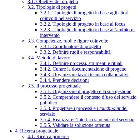
3.1. Obiettivi del progetto
3.2. Tipologie di progetti
3.2.1. Tipologie di progetto in base agli attori
coinvolti nel servizio
3.2.2. Tipologie di progetto in base al focus
3.2.3. Tipologie di progetto in base all’ambito di
intervento
3.3. Competenze, ruoli e figure coinvolte
3.3.1. Coordinatore di progetto
3.3.2. Definire ruoli e responsabilità
3.4. Metodo di lavoro
3.4.1. Definire processi, strumenti e rituali
3.4.2. Curare la documentazione di progetto
3.4.3. Organizzare tavoli tecnici collaborativi
3.4.4. Prendere decisioni
3.5. Il processo progettuale
3.5.1. Organizzare il progetto e la sua gestione
3.5.2. Comprendere il contesto d’uso del servizio
pubblico
3.5.3. Progettare i processi e i
touchpoint
del
servizio
3.5.4. Realizzare l’interfaccia utente del servizio
3.5.5. Validare la soluzione ottenuta
4. Ricerca progettuale
4.1. Ricerca primaria