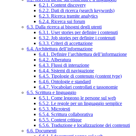
6.2.1. Content discovery
6.2.2. Dati di ricerca (search keywords)
6.2.3. Ricerca tramite analytics
6.2.4. Ricerca sui forum
6.3. Dalla ricerca ai bisogni degli utenti
6.3.1. User stories per definire i contenuti
6.3.2. Job stories per definire i contenuti
6.3.3. Criteri di accettazione
6.4. Architettura dell’informazione
6.4.1. Definire l’architettura dell’informazione
6.4.2. Alberatura
6.4.3. Flussi di interazione
6.4.4. Sistemi di navigazione
6.4.5. Tipologie di contenuto (content type)
6.4.6. Ontologie e standard
6.4.7. Vocabolari controllati e tassonomie
6.5. Scrittura e linguaggio
6.5.1. Come leggono le persone sul web
6.5.2. Le regole per un linguaggio semplice
6.5.3. Microtesti
6.5.4. Scrittura collaborativa
6.5.5. Content critique
6.5.6. Traduzione e localizzazione dei contenuti
6.6. Documenti