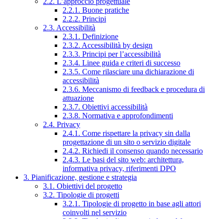
2.2. L’approccio progettuale
2.2.1. Buone pratiche
2.2.2. Principi
2.3. Accessibilità
2.3.1. Definizione
2.3.2. Accessibilità by design
2.3.3. Principi per l’accessibilità
2.3.4. Linee guida e criteri di successo
2.3.5. Come rilasciare una dichiarazione di
accessibilità
2.3.6. Meccanismo di feedback e procedura di
attuazione
2.3.7. Obiettivi accessibilità
2.3.8. Normativa e approfondimenti
2.4. Privacy
2.4.1. Come rispettare la privacy sin dalla
progettazione di un sito o servizio digitale
2.4.2. Richiedi il consenso quando necessario
2.4.3. Le basi del sito web: architettura,
informativa privacy, riferimenti DPO
3. Pianificazione, gestione e strategia
3.1. Obiettivi del progetto
3.2. Tipologie di progetti
3.2.1. Tipologie di progetto in base agli attori
coinvolti nel servizio