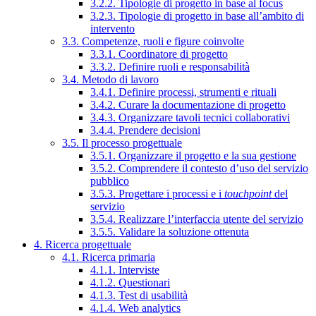
3.2.2. Tipologie di progetto in base al focus
3.2.3. Tipologie di progetto in base all’ambito di
intervento
3.3. Competenze, ruoli e figure coinvolte
3.3.1. Coordinatore di progetto
3.3.2. Definire ruoli e responsabilità
3.4. Metodo di lavoro
3.4.1. Definire processi, strumenti e rituali
3.4.2. Curare la documentazione di progetto
3.4.3. Organizzare tavoli tecnici collaborativi
3.4.4. Prendere decisioni
3.5. Il processo progettuale
3.5.1. Organizzare il progetto e la sua gestione
3.5.2. Comprendere il contesto d’uso del servizio
pubblico
3.5.3. Progettare i processi e i
touchpoint
del
servizio
3.5.4. Realizzare l’interfaccia utente del servizio
3.5.5. Validare la soluzione ottenuta
4. Ricerca progettuale
4.1. Ricerca primaria
4.1.1. Interviste
4.1.2. Questionari
4.1.3. Test di usabilità
4.1.4. Web analytics