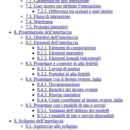
7.1. Caratteristiche dell’interazione
7.2. User stories per definire l’interazione
7.2.1. Differenza tra scenari e user stories
7.3. Flussi di interazione
7.4. Wireframe
7.5. Prototipi interattivi
8. Progettazione dell’interfaccia
8.1. Obiettivi dell’interfaccia
8.2. Elementi dell’interfaccia
8.2.1. Elementi di composizione
8.2.2. Elementi interattivi
8.2.3. Elementi testuali (microtesti)
8.3. Progettare e costruire in alta fedeltà
8.3.1. Layout di pagina
8.3.2. Prototipi in alta fedeltà
8.4. Progettare con il design system .italia
8.4.1. Documentazione
8.4.2. Benefici del design system
8.4.3. Risorse operative
8.4.4. Come contribuire al design system .italia
8.5. Progettare con i modelli di sito e servizi
8.5.1. Vantaggi dell’utilizzo dei modelli
8.5.2. I modelli di sito e servizi disponibili
9. Sviluppo dell’interfaccia
9.1. Approccio allo sviluppo