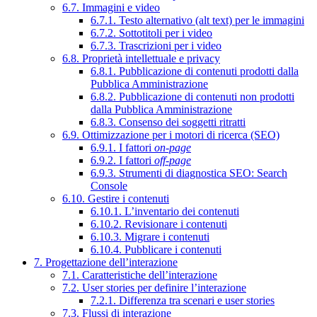
6.7. Immagini e video
6.7.1. Testo alternativo (alt text) per le immagini
6.7.2. Sottotitoli per i video
6.7.3. Trascrizioni per i video
6.8. Proprietà intellettuale e privacy
6.8.1. Pubblicazione di contenuti prodotti dalla
Pubblica Amministrazione
6.8.2. Pubblicazione di contenuti non prodotti
dalla Pubblica Amministrazione
6.8.3. Consenso dei soggetti ritratti
6.9. Ottimizzazione per i motori di ricerca (SEO)
6.9.1. I fattori
on-page
6.9.2. I fattori
off-page
6.9.3. Strumenti di diagnostica SEO: Search
Console
6.10. Gestire i contenuti
6.10.1. L’inventario dei contenuti
6.10.2. Revisionare i contenuti
6.10.3. Migrare i contenuti
6.10.4. Pubblicare i contenuti
7. Progettazione dell’interazione
7.1. Caratteristiche dell’interazione
7.2. User stories per definire l’interazione
7.2.1. Differenza tra scenari e user stories
7.3. Flussi di interazione