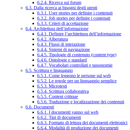
6.2.4. Ricerca sui forum
6.3. Dalla ricerca ai bisogni degli utenti
6.3.1. User stories per definire i contenuti
6.3.2. Job stories per definire i contenuti
6.3.3. Criteri di accettazione
6.4. Architettura dell’informazione
6.4.1. Definire l’architettura dell’informazione
6.4.2. Alberatura
6.4.3. Flussi di interazione
6.4.4. Sistemi di navigazione
6.4.5. Tipologie di contenuto (content type)
6.4.6. Ontologie e standard
6.4.7. Vocabolari controllati e tassonomie
6.5. Scrittura e linguaggio
6.5.1. Come leggono le persone sul web
6.5.2. Le regole per un linguaggio semplice
6.5.3. Microtesti
6.5.4. Scrittura collaborativa
6.5.5. Content critique
6.5.6. Traduzione e localizzazione dei contenuti
6.6. Documenti
6.6.1. I documenti vanno sul web
6.6.2. Tipi di documenti
6.6.3. Formato di lettura dei documenti elettronici
6.6.4. Modalità di produzione dei documenti