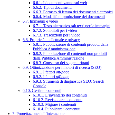
6.6.1. I documenti vanno sul web
6.6.2. Tipi di documenti
6.6.3. Formato di lettura dei documenti elettronici
6.6.4. Modalità di produzione dei documenti
6.7. Immagini e video
6.7.1. Testo alternativo (alt text) per le immagini
6.7.2. Sottotitoli per i video
6.7.3. Trascrizioni per i video
6.8. Proprietà intellettuale e privacy
6.8.1. Pubblicazione di contenuti prodotti dalla
Pubblica Amministrazione
6.8.2. Pubblicazione di contenuti non prodotti
dalla Pubblica Amministrazione
6.8.3. Consenso dei soggetti ritratti
6.9. Ottimizzazione per i motori di ricerca (SEO)
6.9.1. I fattori
on-page
6.9.2. I fattori
off-page
6.9.3. Strumenti di diagnostica SEO: Search
Console
6.10. Gestire i contenuti
6.10.1. L’inventario dei contenuti
6.10.2. Revisionare i contenuti
6.10.3. Migrare i contenuti
6.10.4. Pubblicare i contenuti
7. Progettazione dell’interazione