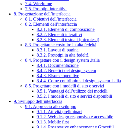
7.4. Wireframe
7.5. Prototipi interattivi
8. Progettazione dell’interfaccia
8.1. Obiettivi dell’interfaccia
8.2. Elementi dell’interfaccia
8.2.1. Elementi di composizione
8.2.2. Elementi interattivi
8.2.3. Elementi testuali (microtesti)
8.3. Progettare e costruire in alta fedeltà
8.3.1. Layout di pagina
8.3.2. Prototipi in alta fedeltà
8.4. Progettare con il design system .italia
8.4.1. Documentazione
8.4.2. Benefici del design system
8.4.3. Risorse operative
8.4.4. Come contribuire al design system .italia
8.5. Progettare con i modelli di sito e servizi
8.5.1. Vantaggi dell’utilizzo dei modelli
8.5.2. I modelli di sito e servizi disponibili
9. Sviluppo dell’interfaccia
9.1. Approccio allo sviluppo
9.1.1. Attività preliminari
9.1.2. Web design responsivo e accessibile
9.1.3. Mobile first
9.1.4. Progressive enhancement e Graceful