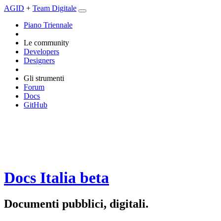
AGID
+
Team Digitale
Piano Triennale
Le community
Developers
Designers
Gli strumenti
Forum
Docs
GitHub
Docs Italia
beta
Documenti pubblici, digitali.