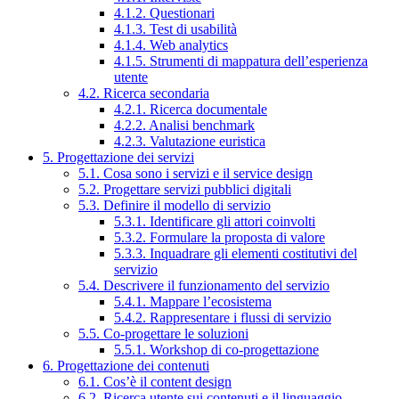
4.1.2. Questionari
4.1.3. Test di usabilità
4.1.4. Web analytics
4.1.5. Strumenti di mappatura dell’esperienza
utente
4.2. Ricerca secondaria
4.2.1. Ricerca documentale
4.2.2. Analisi benchmark
4.2.3. Valutazione euristica
5. Progettazione dei servizi
5.1. Cosa sono i servizi e il service design
5.2. Progettare servizi pubblici digitali
5.3. Definire il modello di servizio
5.3.1. Identificare gli attori coinvolti
5.3.2. Formulare la proposta di valore
5.3.3. Inquadrare gli elementi costitutivi del
servizio
5.4. Descrivere il funzionamento del servizio
5.4.1. Mappare l’ecosistema
5.4.2. Rappresentare i flussi di servizio
5.5. Co-progettare le soluzioni
5.5.1. Workshop di co-progettazione
6. Progettazione dei contenuti
6.1. Cos’è il content design
6.2. Ricerca utente sui contenuti e il linguaggio