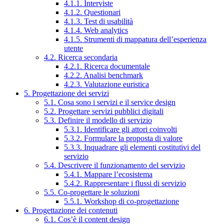
4.1.1. Interviste
4.1.2. Questionari
4.1.3. Test di usabilità
4.1.4. Web analytics
4.1.5. Strumenti di mappatura dell’esperienza
utente
4.2. Ricerca secondaria
4.2.1. Ricerca documentale
4.2.2. Analisi benchmark
4.2.3. Valutazione euristica
5. Progettazione dei servizi
5.1. Cosa sono i servizi e il service design
5.2. Progettare servizi pubblici digitali
5.3. Definire il modello di servizio
5.3.1. Identificare gli attori coinvolti
5.3.2. Formulare la proposta di valore
5.3.3. Inquadrare gli elementi costitutivi del
servizio
5.4. Descrivere il funzionamento del servizio
5.4.1. Mappare l’ecosistema
5.4.2. Rappresentare i flussi di servizio
5.5. Co-progettare le soluzioni
5.5.1. Workshop di co-progettazione
6. Progettazione dei contenuti
6.1. Cos’è il content design