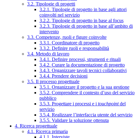
3.2. Tipologie di progetti
3.2.1. Tipologie di progetto in base agli attori
coinvolti nel servizio
3.2.2. Tipologie di progetto in base al focus
3.2.3. Tipologie di progetto in base all’ambito di
intervento
3.3. Competenze, ruoli e figure coinvolte
3.3.1. Coordinatore di progetto
3.3.2. Definire ruoli e responsabilità
3.4. Metodo di lavoro
3.4.1. Definire processi, strumenti e rituali
3.4.2. Curare la documentazione di progetto
3.4.3. Organizzare tavoli tecnici collaborativi
3.4.4. Prendere decisioni
3.5. Il processo progettuale
3.5.1. Organizzare il progetto e la sua gestione
3.5.2. Comprendere il contesto d’uso del servizio
pubblico
3.5.3. Progettare i processi e i
touchpoint
del
servizio
3.5.4. Realizzare l’interfaccia utente del servizio
3.5.5. Validare la soluzione ottenuta
4. Ricerca progettuale
4.1. Ricerca primaria
4.1.1. Interviste