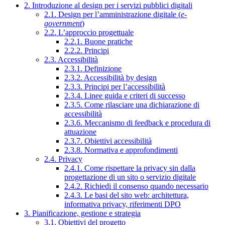
2. Introduzione al design per i servizi pubblici digitali
2.1. Design per l’amministrazione digitale (
e-
government
)
2.2. L’approccio progettuale
2.2.1. Buone pratiche
2.2.2. Principi
2.3. Accessibilità
2.3.1. Definizione
2.3.2. Accessibilità by design
2.3.3. Principi per l’accessibilità
2.3.4. Linee guida e criteri di successo
2.3.5. Come rilasciare una dichiarazione di
accessibilità
2.3.6. Meccanismo di feedback e procedura di
attuazione
2.3.7. Obiettivi accessibilità
2.3.8. Normativa e approfondimenti
2.4. Privacy
2.4.1. Come rispettare la privacy sin dalla
progettazione di un sito o servizio digitale
2.4.2. Richiedi il consenso quando necessario
2.4.3. Le basi del sito web: architettura,
informativa privacy, riferimenti DPO
3. Pianificazione, gestione e strategia
3.1. Obiettivi del progetto