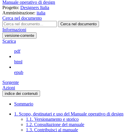
Manuale operativo di design
Progetto:
Designers Italia
Amministrazione:
italia
Cerca nel documento
Cerca nel documento
Informazioni
versione-corrente
Scarica
pdf
html
epub
Sorgente
Azioni
indice dei contenuti
Sommario
1. Scopo, destinatari e uso del Manuale operativo di design
1.1. Versionamento e storico
1.2. Consultazione del manuale
1.3. Contribuisci al manuale