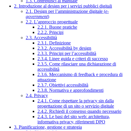
1.3. Contribuisci al manuale
2. Introduzione al design per i servizi pubblici digitali
2.1. Design per l’amministrazione digitale (
e-
government
)
2.2. L’approccio progettuale
2.2.1. Buone pratiche
2.2.2. Principi
2.3. Accessibilità
2.3.1. Definizione
2.3.2. Accessibilità by design
2.3.3. Principi per l’accessibilità
2.3.4. Linee guida e criteri di successo
2.3.5. Come rilasciare una dichiarazione di
accessibilità
2.3.6. Meccanismo di feedback e procedura di
attuazione
2.3.7. Obiettivi accessibilità
2.3.8. Normativa e approfondimenti
2.4. Privacy
2.4.1. Come rispettare la privacy sin dalla
progettazione di un sito o servizio digitale
2.4.2. Richiedi il consenso quando necessario
2.4.3. Le basi del sito web: architettura,
informativa privacy, riferimenti DPO
3. Pianificazione, gestione e strategia