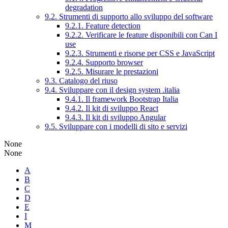
degradation
9.2. Strumenti di supporto allo sviluppo del software
9.2.1. Feature detection
9.2.2. Verificare le feature disponibili con Can I
use
9.2.3. Strumenti e risorse per CSS e JavaScript
9.2.4. Supporto browser
9.2.5. Misurare le prestazioni
9.3. Catalogo del riuso
9.4. Sviluppare con il design system .italia
9.4.1. Il framework Bootstrap Italia
9.4.2. Il kit di sviluppo React
9.4.3. Il kit di sviluppo Angular
9.5. Sviluppare con i modelli di sito e servizi
None
None
A
B
C
D
E
I
M