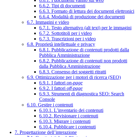
6.6.1. I documenti vanno sul web
6.6.2. Tipi di documenti
6.6.3. Formato di lettura dei documenti elettronici
6.6.4. Modalità di produzione dei documenti
6.7. Immagini e video
6.7.1. Testo alternativo (alt text) per le immagini
6.7.2. Sottotitoli per i video
6.7.3. Trascrizioni per i video
6.8. Proprietà intellettuale e privacy
6.8.1. Pubblicazione di contenuti prodotti dalla
Pubblica Amministrazione
6.8.2. Pubblicazione di contenuti non prodotti
dalla Pubblica Amministrazione
6.8.3. Consenso dei soggetti ritratti
6.9. Ottimizzazione per i motori di ricerca (SEO)
6.9.1. I fattori
on-page
6.9.2. I fattori
off-page
6.9.3. Strumenti di diagnostica SEO: Search
Console
6.10. Gestire i contenuti
6.10.1. L’inventario dei contenuti
6.10.2. Revisionare i contenuti
6.10.3. Migrare i contenuti
6.10.4. Pubblicare i contenuti
7. Progettazione dell’interazione