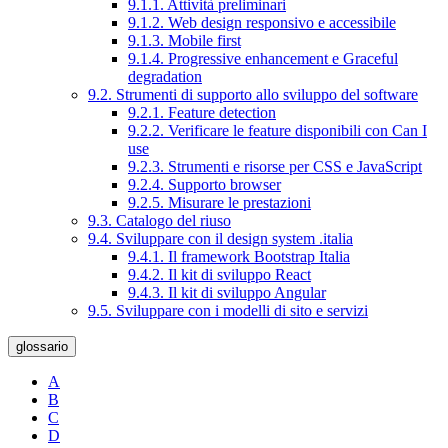
9.1.1. Attività preliminari
9.1.2. Web design responsivo e accessibile
9.1.3. Mobile first
9.1.4. Progressive enhancement e Graceful
degradation
9.2. Strumenti di supporto allo sviluppo del software
9.2.1. Feature detection
9.2.2. Verificare le feature disponibili con Can I
use
9.2.3. Strumenti e risorse per CSS e JavaScript
9.2.4. Supporto browser
9.2.5. Misurare le prestazioni
9.3. Catalogo del riuso
9.4. Sviluppare con il design system .italia
9.4.1. Il framework Bootstrap Italia
9.4.2. Il kit di sviluppo React
9.4.3. Il kit di sviluppo Angular
9.5. Sviluppare con i modelli di sito e servizi
glossario
A
B
C
D