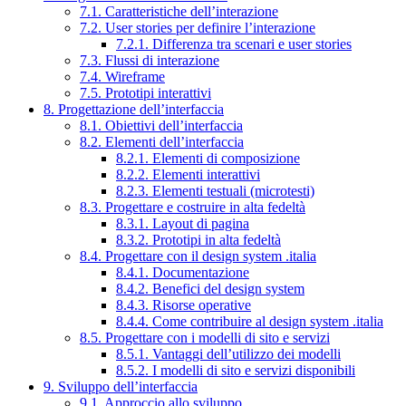
7.1. Caratteristiche dell’interazione
7.2. User stories per definire l’interazione
7.2.1. Differenza tra scenari e user stories
7.3. Flussi di interazione
7.4. Wireframe
7.5. Prototipi interattivi
8. Progettazione dell’interfaccia
8.1. Obiettivi dell’interfaccia
8.2. Elementi dell’interfaccia
8.2.1. Elementi di composizione
8.2.2. Elementi interattivi
8.2.3. Elementi testuali (microtesti)
8.3. Progettare e costruire in alta fedeltà
8.3.1. Layout di pagina
8.3.2. Prototipi in alta fedeltà
8.4. Progettare con il design system .italia
8.4.1. Documentazione
8.4.2. Benefici del design system
8.4.3. Risorse operative
8.4.4. Come contribuire al design system .italia
8.5. Progettare con i modelli di sito e servizi
8.5.1. Vantaggi dell’utilizzo dei modelli
8.5.2. I modelli di sito e servizi disponibili
9. Sviluppo dell’interfaccia
9.1. Approccio allo sviluppo