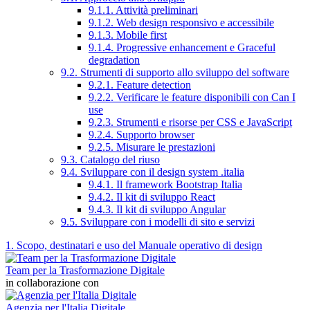
9.1.1. Attività preliminari
9.1.2. Web design responsivo e accessibile
9.1.3. Mobile first
9.1.4. Progressive enhancement e Graceful
degradation
9.2. Strumenti di supporto allo sviluppo del software
9.2.1. Feature detection
9.2.2. Verificare le feature disponibili con Can I
use
9.2.3. Strumenti e risorse per CSS e JavaScript
9.2.4. Supporto browser
9.2.5. Misurare le prestazioni
9.3. Catalogo del riuso
9.4. Sviluppare con il design system .italia
9.4.1. Il framework Bootstrap Italia
9.4.2. Il kit di sviluppo React
9.4.3. Il kit di sviluppo Angular
9.5. Sviluppare con i modelli di sito e servizi
1. Scopo, destinatari e uso del Manuale operativo di design
Team per la Trasformazione Digitale
in collaborazione con
Agenzia per l'Italia Digitale