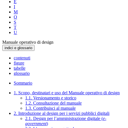
E
I
M
O
S
T
U
Manuale operativo di design
indici e glossario
contenuti
figure
tabelle
glossario
Sommario
1. Scopo, destinatari e uso del Manuale operativo di design
1.1. Versionamento e storico
1.2. Consultazione del manuale
1.3. Contribuisci al manuale
2. Introduzione al design per i servizi pubblici digitali
2.1. Design per l’amministrazione digitale (
e-
government
)