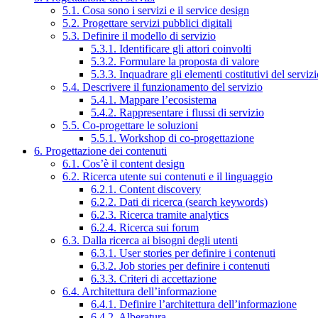
5.1. Cosa sono i servizi e il service design
5.2. Progettare servizi pubblici digitali
5.3. Definire il modello di servizio
5.3.1. Identificare gli attori coinvolti
5.3.2. Formulare la proposta di valore
5.3.3. Inquadrare gli elementi costitutivi del serviz
5.4. Descrivere il funzionamento del servizio
5.4.1. Mappare l’ecosistema
5.4.2. Rappresentare i flussi di servizio
5.5. Co-progettare le soluzioni
5.5.1. Workshop di co-progettazione
6. Progettazione dei contenuti
6.1. Cos’è il content design
6.2. Ricerca utente sui contenuti e il linguaggio
6.2.1. Content discovery
6.2.2. Dati di ricerca (search keywords)
6.2.3. Ricerca tramite analytics
6.2.4. Ricerca sui forum
6.3. Dalla ricerca ai bisogni degli utenti
6.3.1. User stories per definire i contenuti
6.3.2. Job stories per definire i contenuti
6.3.3. Criteri di accettazione
6.4. Architettura dell’informazione
6.4.1. Definire l’architettura dell’informazione
6.4.2. Alberatura