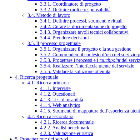
3.3.1. Coordinatore di progetto
3.3.2. Definire ruoli e responsabilità
3.4. Metodo di lavoro
3.4.1. Definire processi, strumenti e rituali
3.4.2. Curare la documentazione di progetto
3.4.3. Organizzare tavoli tecnici collaborativi
3.4.4. Prendere decisioni
3.5. Il processo progettuale
3.5.1. Organizzare il progetto e la sua gestione
3.5.2. Comprendere il contesto d’uso del servizio 
3.5.3. Progettare i processi e i
touchpoint
del servi
3.5.4. Realizzare l’interfaccia utente del servizio
3.5.5. Validare la soluzione ottenuta
4. Ricerca progettuale
4.1. Ricerca primaria
4.1.1. Interviste
4.1.2. Questionari
4.1.3. Test di usabilità
4.1.4. Web analytics
4.1.5. Strumenti di mappatura dell’esperienza uten
4.2. Ricerca secondaria
4.2.1. Ricerca documentale
4.2.2. Analisi benchmark
4.2.3. Valutazione euristica
5. Progettazione dei servizi