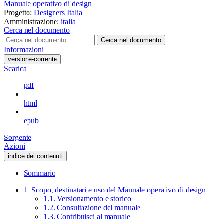
Manuale operativo di design
Progetto:
Designers Italia
Amministrazione:
italia
Cerca nel documento
Cerca nel documento
Informazioni
versione-corrente
Scarica
pdf
html
epub
Sorgente
Azioni
indice dei contenuti
Sommario
1. Scopo, destinatari e uso del Manuale operativo di design
1.1. Versionamento e storico
1.2. Consultazione del manuale
1.3. Contribuisci al manuale