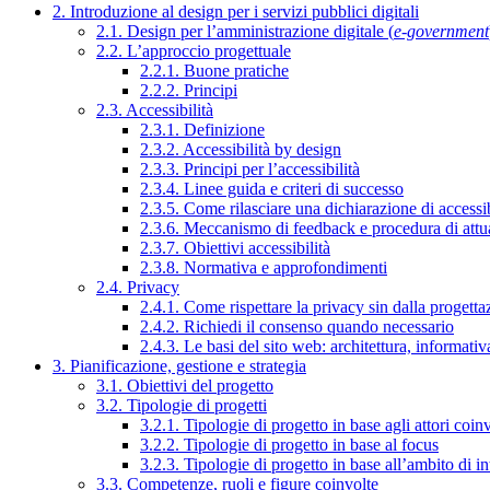
2. Introduzione al design per i servizi pubblici digitali
2.1. Design per l’amministrazione digitale (
e-government
2.2. L’approccio progettuale
2.2.1. Buone pratiche
2.2.2. Principi
2.3. Accessibilità
2.3.1. Definizione
2.3.2. Accessibilità by design
2.3.3. Principi per l’accessibilità
2.3.4. Linee guida e criteri di successo
2.3.5. Come rilasciare una dichiarazione di accessib
2.3.6. Meccanismo di feedback e procedura di attu
2.3.7. Obiettivi accessibilità
2.3.8. Normativa e approfondimenti
2.4. Privacy
2.4.1. Come rispettare la privacy sin dalla progettaz
2.4.2. Richiedi il consenso quando necessario
2.4.3. Le basi del sito web: architettura, informati
3. Pianificazione, gestione e strategia
3.1. Obiettivi del progetto
3.2. Tipologie di progetti
3.2.1. Tipologie di progetto in base agli attori coinv
3.2.2. Tipologie di progetto in base al focus
3.2.3. Tipologie di progetto in base all’ambito di i
3.3. Competenze, ruoli e figure coinvolte