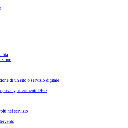
)
ilità
azione
ione di un sito o servizio digitale
va privacy, riferimenti DPO
olti nel servizio
ntervento