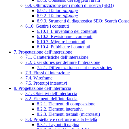
6.8.3. Consenso dei soggetti ritratti
6.9. Ottimizzazione per i motori di ricerca (SEO)
6.9.1. I fattori
on-page
6.9.2. I fattori
off-page
6.9.3. Strumenti di diagnostica SEO: Search Cons
6.10. Gestire i contenuti
6.10.1. L’inventario dei contenuti
6.10.2. Revisionare i contenuti
6.10.3. Migrare i contenuti
6.10.4. Pubblicare i contenuti
7. Progettazione dell’interazione
7.1. Caratteristiche dell’interazione
7.2. User stories per definire l’interazione
7.2.1. Differenza tra scenari e user stories
7.3. Flussi di interazione
7.4. Wireframe
7.5. Prototipi interattivi
8. Progettazione dell’interfaccia
8.1. Obiettivi dell’interfaccia
8.2. Elementi dell’interfaccia
8.2.1. Elementi di composizione
8.2.2. Elementi interattivi
8.2.3. Elementi testuali (microtesti)
8.3. Progettare e costruire in alta fedeltà
8.3.1. Layout di pagina