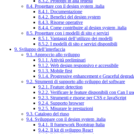
8.3.2. Prototipi in alta fedeltà
8.4. Progettare con il design system .italia
8.4.1. Documentazione
8.4.2. Benefici del design system
8.4.3. Risorse operative
8.4.4. Come contribuire al design system .italia
8.5. Progettare con i modelli di sito e servizi
8.5.1. Vantaggi dell’utilizzo dei modelli
8.5.2. I modelli di sito e servizi disponibili
9. Sviluppo dell’interfaccia
9.1. Approccio allo sviluppo
9.1.1. Attività preliminari
9.1.2. Web design responsivo e accessibile
9.1.3. Mobile first
9.1.4. Progressive enhancement e Graceful degrad
9.2. Strumenti di supporto allo sviluppo del software
9.2.1. Feature detection
9.2.2. Verificare le feature disponibili con Can I us
9.2.3. Strumenti e risorse per CSS e JavaScript
9.2.4. Supporto browser
9.2.5. Misurare le prestazioni
9.3. Catalogo del riuso
9.4. Sviluppare con il design system .italia
9.4.1. Il framework Bootstrap Italia
9.4.2. Il kit di sviluppo React