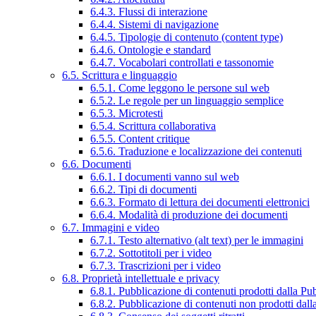
6.4.3. Flussi di interazione
6.4.4. Sistemi di navigazione
6.4.5. Tipologie di contenuto (content type)
6.4.6. Ontologie e standard
6.4.7. Vocabolari controllati e tassonomie
6.5. Scrittura e linguaggio
6.5.1. Come leggono le persone sul web
6.5.2. Le regole per un linguaggio semplice
6.5.3. Microtesti
6.5.4. Scrittura collaborativa
6.5.5. Content critique
6.5.6. Traduzione e localizzazione dei contenuti
6.6. Documenti
6.6.1. I documenti vanno sul web
6.6.2. Tipi di documenti
6.6.3. Formato di lettura dei documenti elettronici
6.6.4. Modalità di produzione dei documenti
6.7. Immagini e video
6.7.1. Testo alternativo (alt text) per le immagini
6.7.2. Sottotitoli per i video
6.7.3. Trascrizioni per i video
6.8. Proprietà intellettuale e privacy
6.8.1. Pubblicazione di contenuti prodotti dalla P
6.8.2. Pubblicazione di contenuti non prodotti dal