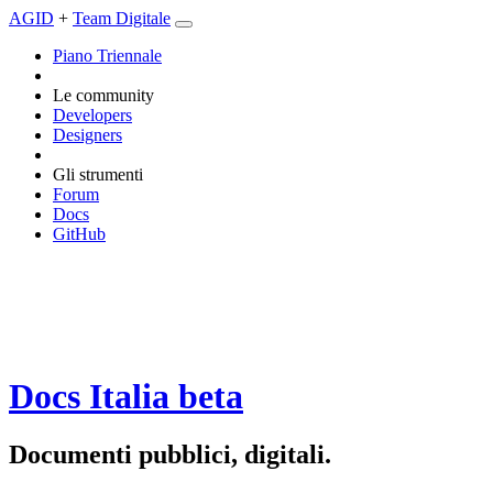
AGID
+
Team Digitale
Piano Triennale
Le community
Developers
Designers
Gli strumenti
Forum
Docs
GitHub
Docs Italia
beta
Documenti pubblici, digitali.