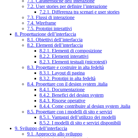
7.1. Caratteristiche dell’interazione
7.2. User stories per definire l’interazione
7.2.1. Differenza tra scenari e user stories
7.3. Flussi di interazione
7.4. Wireframe
7.5. Prototipi interattivi
8. Progettazione dell’interfaccia
8.1. Obiettivi dell’interfaccia
8.2. Elementi dell’interfaccia
8.2.1. Elementi di composizione
8.2.2. Elementi interattivi
8.2.3. Elementi testuali (microtesti)
8.3. Progettare e costruire in alta fedeltà
8.3.1. Layout di pagina
8.3.2. Prototipi in alta fedeltà
8.4. Progettare con il design system .italia
8.4.1. Documentazione
8.4.2. Benefici del design system
8.4.3. Risorse operative
8.4.4. Come contribuire al design system .italia
8.5. Progettare con i modelli di sito e servizi
8.5.1. Vantaggi dell’utilizzo dei modelli
8.5.2. I modelli di sito e servizi disponibili
9. Sviluppo dell’interfaccia
9.1. Approccio allo sviluppo