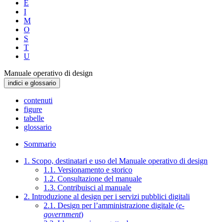
E
I
M
O
S
T
U
Manuale operativo di design
indici e glossario
contenuti
figure
tabelle
glossario
Sommario
1. Scopo, destinatari e uso del Manuale operativo di design
1.1. Versionamento e storico
1.2. Consultazione del manuale
1.3. Contribuisci al manuale
2. Introduzione al design per i servizi pubblici digitali
2.1. Design per l’amministrazione digitale (
e-
government
)