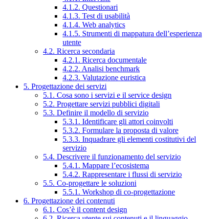
4.1.2. Questionari
4.1.3. Test di usabilità
4.1.4. Web analytics
4.1.5. Strumenti di mappatura dell’esperienza
utente
4.2. Ricerca secondaria
4.2.1. Ricerca documentale
4.2.2. Analisi benchmark
4.2.3. Valutazione euristica
5. Progettazione dei servizi
5.1. Cosa sono i servizi e il service design
5.2. Progettare servizi pubblici digitali
5.3. Definire il modello di servizio
5.3.1. Identificare gli attori coinvolti
5.3.2. Formulare la proposta di valore
5.3.3. Inquadrare gli elementi costitutivi del
servizio
5.4. Descrivere il funzionamento del servizio
5.4.1. Mappare l’ecosistema
5.4.2. Rappresentare i flussi di servizio
5.5. Co-progettare le soluzioni
5.5.1. Workshop di co-progettazione
6. Progettazione dei contenuti
6.1. Cos’è il content design
6.2. Ricerca utente sui contenuti e il linguaggio