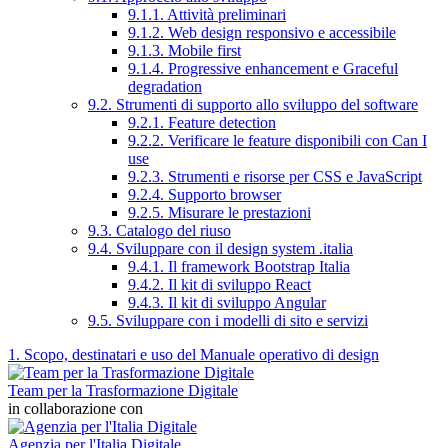
9.1.1. Attività preliminari
9.1.2. Web design responsivo e accessibile
9.1.3. Mobile first
9.1.4. Progressive enhancement e Graceful
degradation
9.2. Strumenti di supporto allo sviluppo del software
9.2.1. Feature detection
9.2.2. Verificare le feature disponibili con Can I
use
9.2.3. Strumenti e risorse per CSS e JavaScript
9.2.4. Supporto browser
9.2.5. Misurare le prestazioni
9.3. Catalogo del riuso
9.4. Sviluppare con il design system .italia
9.4.1. Il framework Bootstrap Italia
9.4.2. Il kit di sviluppo React
9.4.3. Il kit di sviluppo Angular
9.5. Sviluppare con i modelli di sito e servizi
1. Scopo, destinatari e uso del Manuale operativo di design
Team per la Trasformazione Digitale
in collaborazione con
Agenzia per l'Italia Digitale