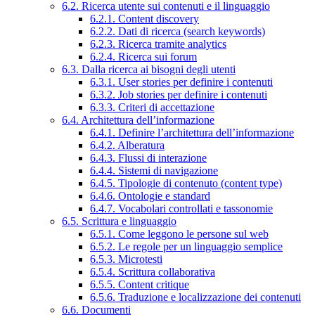
6.2. Ricerca utente sui contenuti e il linguaggio
6.2.1. Content discovery
6.2.2. Dati di ricerca (search keywords)
6.2.3. Ricerca tramite analytics
6.2.4. Ricerca sui forum
6.3. Dalla ricerca ai bisogni degli utenti
6.3.1. User stories per definire i contenuti
6.3.2. Job stories per definire i contenuti
6.3.3. Criteri di accettazione
6.4. Architettura dell’informazione
6.4.1. Definire l’architettura dell’informazione
6.4.2. Alberatura
6.4.3. Flussi di interazione
6.4.4. Sistemi di navigazione
6.4.5. Tipologie di contenuto (content type)
6.4.6. Ontologie e standard
6.4.7. Vocabolari controllati e tassonomie
6.5. Scrittura e linguaggio
6.5.1. Come leggono le persone sul web
6.5.2. Le regole per un linguaggio semplice
6.5.3. Microtesti
6.5.4. Scrittura collaborativa
6.5.5. Content critique
6.5.6. Traduzione e localizzazione dei contenuti
6.6. Documenti