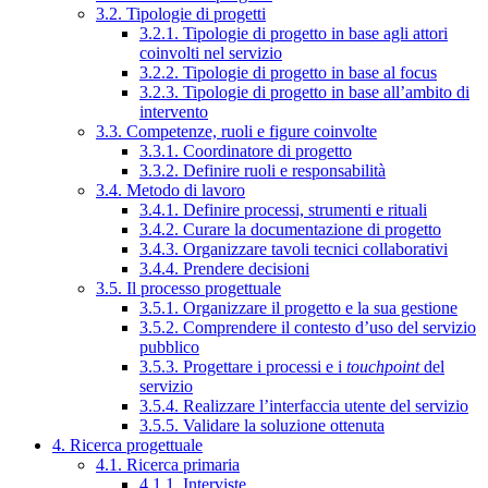
3.2. Tipologie di progetti
3.2.1. Tipologie di progetto in base agli attori
coinvolti nel servizio
3.2.2. Tipologie di progetto in base al focus
3.2.3. Tipologie di progetto in base all’ambito di
intervento
3.3. Competenze, ruoli e figure coinvolte
3.3.1. Coordinatore di progetto
3.3.2. Definire ruoli e responsabilità
3.4. Metodo di lavoro
3.4.1. Definire processi, strumenti e rituali
3.4.2. Curare la documentazione di progetto
3.4.3. Organizzare tavoli tecnici collaborativi
3.4.4. Prendere decisioni
3.5. Il processo progettuale
3.5.1. Organizzare il progetto e la sua gestione
3.5.2. Comprendere il contesto d’uso del servizio
pubblico
3.5.3. Progettare i processi e i
touchpoint
del
servizio
3.5.4. Realizzare l’interfaccia utente del servizio
3.5.5. Validare la soluzione ottenuta
4. Ricerca progettuale
4.1. Ricerca primaria
4.1.1. Interviste