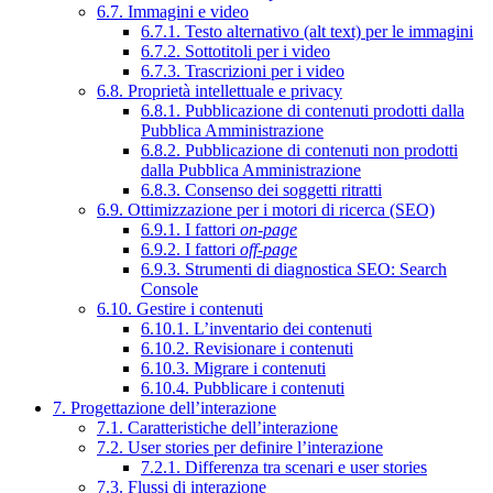
6.7. Immagini e video
6.7.1. Testo alternativo (alt text) per le immagini
6.7.2. Sottotitoli per i video
6.7.3. Trascrizioni per i video
6.8. Proprietà intellettuale e privacy
6.8.1. Pubblicazione di contenuti prodotti dalla
Pubblica Amministrazione
6.8.2. Pubblicazione di contenuti non prodotti
dalla Pubblica Amministrazione
6.8.3. Consenso dei soggetti ritratti
6.9. Ottimizzazione per i motori di ricerca (SEO)
6.9.1. I fattori
on-page
6.9.2. I fattori
off-page
6.9.3. Strumenti di diagnostica SEO: Search
Console
6.10. Gestire i contenuti
6.10.1. L’inventario dei contenuti
6.10.2. Revisionare i contenuti
6.10.3. Migrare i contenuti
6.10.4. Pubblicare i contenuti
7. Progettazione dell’interazione
7.1. Caratteristiche dell’interazione
7.2. User stories per definire l’interazione
7.2.1. Differenza tra scenari e user stories
7.3. Flussi di interazione