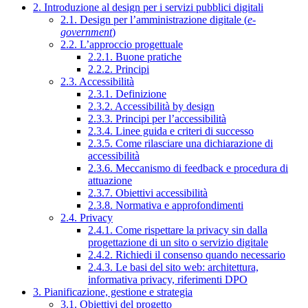
2. Introduzione al design per i servizi pubblici digitali
2.1. Design per l’amministrazione digitale (
e-
government
)
2.2. L’approccio progettuale
2.2.1. Buone pratiche
2.2.2. Principi
2.3. Accessibilità
2.3.1. Definizione
2.3.2. Accessibilità by design
2.3.3. Principi per l’accessibilità
2.3.4. Linee guida e criteri di successo
2.3.5. Come rilasciare una dichiarazione di
accessibilità
2.3.6. Meccanismo di feedback e procedura di
attuazione
2.3.7. Obiettivi accessibilità
2.3.8. Normativa e approfondimenti
2.4. Privacy
2.4.1. Come rispettare la privacy sin dalla
progettazione di un sito o servizio digitale
2.4.2. Richiedi il consenso quando necessario
2.4.3. Le basi del sito web: architettura,
informativa privacy, riferimenti DPO
3. Pianificazione, gestione e strategia
3.1. Obiettivi del progetto