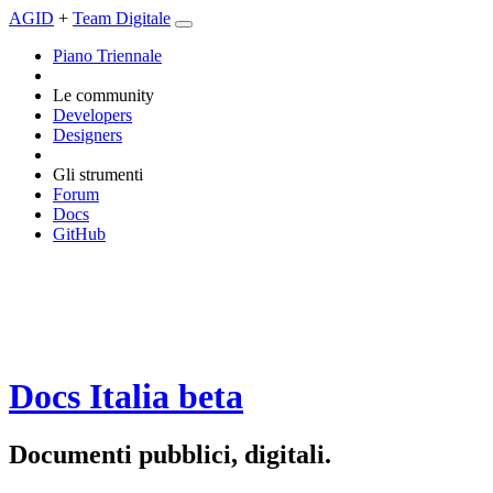
AGID
+
Team Digitale
Piano Triennale
Le community
Developers
Designers
Gli strumenti
Forum
Docs
GitHub
Docs Italia
beta
Documenti pubblici, digitali.