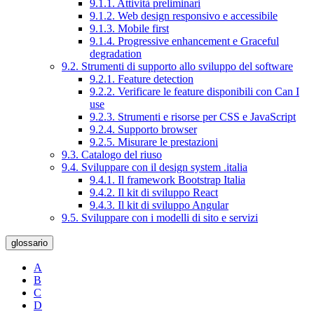
9.1.1. Attività preliminari
9.1.2. Web design responsivo e accessibile
9.1.3. Mobile first
9.1.4. Progressive enhancement e Graceful
degradation
9.2. Strumenti di supporto allo sviluppo del software
9.2.1. Feature detection
9.2.2. Verificare le feature disponibili con Can I
use
9.2.3. Strumenti e risorse per CSS e JavaScript
9.2.4. Supporto browser
9.2.5. Misurare le prestazioni
9.3. Catalogo del riuso
9.4. Sviluppare con il design system .italia
9.4.1. Il framework Bootstrap Italia
9.4.2. Il kit di sviluppo React
9.4.3. Il kit di sviluppo Angular
9.5. Sviluppare con i modelli di sito e servizi
glossario
A
B
C
D