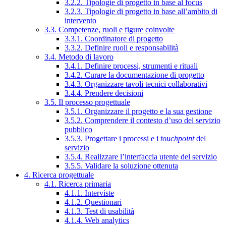
3.2.2. Tipologie di progetto in base al focus
3.2.3. Tipologie di progetto in base all’ambito di
intervento
3.3. Competenze, ruoli e figure coinvolte
3.3.1. Coordinatore di progetto
3.3.2. Definire ruoli e responsabilità
3.4. Metodo di lavoro
3.4.1. Definire processi, strumenti e rituali
3.4.2. Curare la documentazione di progetto
3.4.3. Organizzare tavoli tecnici collaborativi
3.4.4. Prendere decisioni
3.5. Il processo progettuale
3.5.1. Organizzare il progetto e la sua gestione
3.5.2. Comprendere il contesto d’uso del servizio
pubblico
3.5.3. Progettare i processi e i
touchpoint
del
servizio
3.5.4. Realizzare l’interfaccia utente del servizio
3.5.5. Validare la soluzione ottenuta
4. Ricerca progettuale
4.1. Ricerca primaria
4.1.1. Interviste
4.1.2. Questionari
4.1.3. Test di usabilità
4.1.4. Web analytics