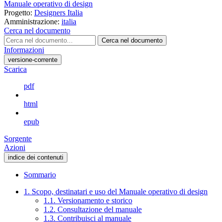
Manuale operativo di design
Progetto:
Designers Italia
Amministrazione:
italia
Cerca nel documento
Cerca nel documento
Informazioni
versione-corrente
Scarica
pdf
html
epub
Sorgente
Azioni
indice dei contenuti
Sommario
1. Scopo, destinatari e uso del Manuale operativo di design
1.1. Versionamento e storico
1.2. Consultazione del manuale
1.3. Contribuisci al manuale