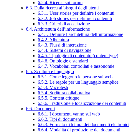
6.2.4. Ricerca sui forum
6.3. Dalla ricerca ai bisogni degli utenti
6.3.1. User stories per definire i contenuti
6.3.2. Job stories per definire i contenuti
6.3.3. Criteri di accettazione
6.4. Architettura dell’informazione
6.4.1. Definire l’architettura dell’informazione
6.4.2. Alberatura
6.4.3. Flussi di interazione
6.4.4. Sistemi di navigazione
6.4.5. Tipologie di contenuto (content type)
6.4.6. Ontologie e standard
6.4.7. Vocabolari controllati e tassonomie
6.5. Scrittura e linguaggio
6.5.1. Come leggono le persone sul web
6.5.2. Le regole per un linguaggio semplice
6.5.3. Microtesti
6.5.4. Scrittura collaborativa
6.5.5. Content critique
6.5.6. Traduzione e localizzazione dei contenuti
6.6. Documenti
6.6.1. I documenti vanno sul web
6.6.2. Tipi di documenti
6.6.3. Formato di lettura dei documenti elettronici
6.6.4. Modalità di produzione dei documenti