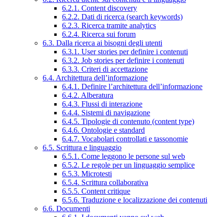
6.2.1. Content discovery
6.2.2. Dati di ricerca (search keywords)
6.2.3. Ricerca tramite analytics
6.2.4. Ricerca sui forum
6.3. Dalla ricerca ai bisogni degli utenti
6.3.1. User stories per definire i contenuti
6.3.2. Job stories per definire i contenuti
6.3.3. Criteri di accettazione
6.4. Architettura dell’informazione
6.4.1. Definire l’architettura dell’informazione
6.4.2. Alberatura
6.4.3. Flussi di interazione
6.4.4. Sistemi di navigazione
6.4.5. Tipologie di contenuto (content type)
6.4.6. Ontologie e standard
6.4.7. Vocabolari controllati e tassonomie
6.5. Scrittura e linguaggio
6.5.1. Come leggono le persone sul web
6.5.2. Le regole per un linguaggio semplice
6.5.3. Microtesti
6.5.4. Scrittura collaborativa
6.5.5. Content critique
6.5.6. Traduzione e localizzazione dei contenuti
6.6. Documenti