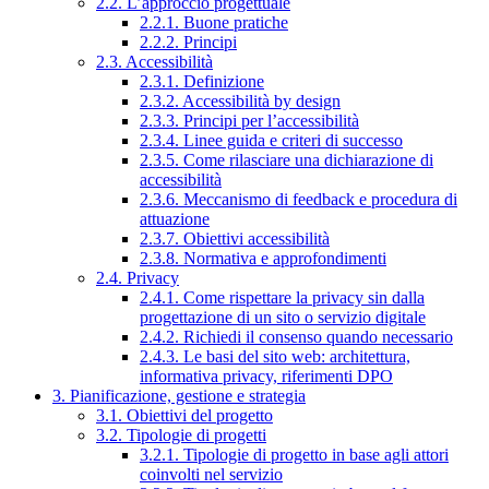
2.2. L’approccio progettuale
2.2.1. Buone pratiche
2.2.2. Principi
2.3. Accessibilità
2.3.1. Definizione
2.3.2. Accessibilità by design
2.3.3. Principi per l’accessibilità
2.3.4. Linee guida e criteri di successo
2.3.5. Come rilasciare una dichiarazione di
accessibilità
2.3.6. Meccanismo di feedback e procedura di
attuazione
2.3.7. Obiettivi accessibilità
2.3.8. Normativa e approfondimenti
2.4. Privacy
2.4.1. Come rispettare la privacy sin dalla
progettazione di un sito o servizio digitale
2.4.2. Richiedi il consenso quando necessario
2.4.3. Le basi del sito web: architettura,
informativa privacy, riferimenti DPO
3. Pianificazione, gestione e strategia
3.1. Obiettivi del progetto
3.2. Tipologie di progetti
3.2.1. Tipologie di progetto in base agli attori
coinvolti nel servizio