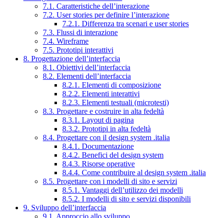
7.1. Caratteristiche dell’interazione
7.2. User stories per definire l’interazione
7.2.1. Differenza tra scenari e user stories
7.3. Flussi di interazione
7.4. Wireframe
7.5. Prototipi interattivi
8. Progettazione dell’interfaccia
8.1. Obiettivi dell’interfaccia
8.2. Elementi dell’interfaccia
8.2.1. Elementi di composizione
8.2.2. Elementi interattivi
8.2.3. Elementi testuali (microtesti)
8.3. Progettare e costruire in alta fedeltà
8.3.1. Layout di pagina
8.3.2. Prototipi in alta fedeltà
8.4. Progettare con il design system .italia
8.4.1. Documentazione
8.4.2. Benefici del design system
8.4.3. Risorse operative
8.4.4. Come contribuire al design system .italia
8.5. Progettare con i modelli di sito e servizi
8.5.1. Vantaggi dell’utilizzo dei modelli
8.5.2. I modelli di sito e servizi disponibili
9. Sviluppo dell’interfaccia
9.1. Approccio allo sviluppo