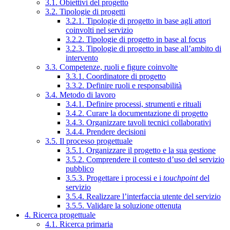
3.1. Obiettivi del progetto
3.2. Tipologie di progetti
3.2.1. Tipologie di progetto in base agli attori
coinvolti nel servizio
3.2.2. Tipologie di progetto in base al focus
3.2.3. Tipologie di progetto in base all’ambito di
intervento
3.3. Competenze, ruoli e figure coinvolte
3.3.1. Coordinatore di progetto
3.3.2. Definire ruoli e responsabilità
3.4. Metodo di lavoro
3.4.1. Definire processi, strumenti e rituali
3.4.2. Curare la documentazione di progetto
3.4.3. Organizzare tavoli tecnici collaborativi
3.4.4. Prendere decisioni
3.5. Il processo progettuale
3.5.1. Organizzare il progetto e la sua gestione
3.5.2. Comprendere il contesto d’uso del servizio
pubblico
3.5.3. Progettare i processi e i
touchpoint
del
servizio
3.5.4. Realizzare l’interfaccia utente del servizio
3.5.5. Validare la soluzione ottenuta
4. Ricerca progettuale
4.1. Ricerca primaria