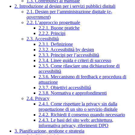
1.3. Contribuisci al manuale
2. Introduzione al design per i servizi pubblici digitali
2.1. Design per l’amministrazione digitale (
e-
government
)
2.2. L’approccio progettuale
2.2.1. Buone pratiche
2.2.2. Principi
2.3. Accessibilità
2.3.1. Definizione
2.3.2. Accessibilità by design
2.3.3. Principi per l’accessibilità
2.3.4. Linee guida e criteri di successo
2.3.5. Come rilasciare una dichiarazione di
accessibilità
2.3.6. Meccanismo di feedback e procedura di
attuazione
2.3.7. Obiettivi accessibilità
2.3.8. Normativa e approfondimenti
2.4. Privacy
2.4.1. Come rispettare la privacy sin dalla
progettazione di un sito o servizio digitale
2.4.2. Richiedi il consenso quando necessario
2.4.3. Le basi del sito web: architettura,
informativa privacy, riferimenti DPO
3. Pianificazione, gestione e strategia