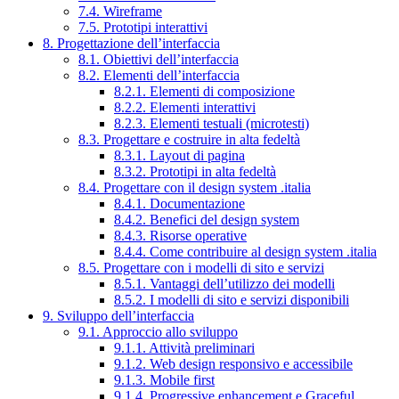
7.4. Wireframe
7.5. Prototipi interattivi
8. Progettazione dell’interfaccia
8.1. Obiettivi dell’interfaccia
8.2. Elementi dell’interfaccia
8.2.1. Elementi di composizione
8.2.2. Elementi interattivi
8.2.3. Elementi testuali (microtesti)
8.3. Progettare e costruire in alta fedeltà
8.3.1. Layout di pagina
8.3.2. Prototipi in alta fedeltà
8.4. Progettare con il design system .italia
8.4.1. Documentazione
8.4.2. Benefici del design system
8.4.3. Risorse operative
8.4.4. Come contribuire al design system .italia
8.5. Progettare con i modelli di sito e servizi
8.5.1. Vantaggi dell’utilizzo dei modelli
8.5.2. I modelli di sito e servizi disponibili
9. Sviluppo dell’interfaccia
9.1. Approccio allo sviluppo
9.1.1. Attività preliminari
9.1.2. Web design responsivo e accessibile
9.1.3. Mobile first
9.1.4. Progressive enhancement e Graceful