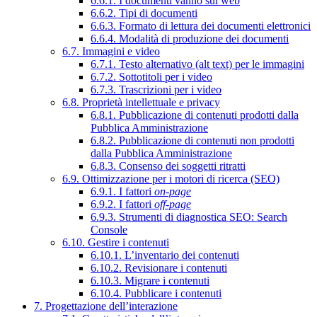
6.6.1. I documenti vanno sul web
6.6.2. Tipi di documenti
6.6.3. Formato di lettura dei documenti elettronici
6.6.4. Modalità di produzione dei documenti
6.7. Immagini e video
6.7.1. Testo alternativo (alt text) per le immagini
6.7.2. Sottotitoli per i video
6.7.3. Trascrizioni per i video
6.8. Proprietà intellettuale e privacy
6.8.1. Pubblicazione di contenuti prodotti dalla
Pubblica Amministrazione
6.8.2. Pubblicazione di contenuti non prodotti
dalla Pubblica Amministrazione
6.8.3. Consenso dei soggetti ritratti
6.9. Ottimizzazione per i motori di ricerca (SEO)
6.9.1. I fattori
on-page
6.9.2. I fattori
off-page
6.9.3. Strumenti di diagnostica SEO: Search
Console
6.10. Gestire i contenuti
6.10.1. L’inventario dei contenuti
6.10.2. Revisionare i contenuti
6.10.3. Migrare i contenuti
6.10.4. Pubblicare i contenuti
7. Progettazione dell’interazione