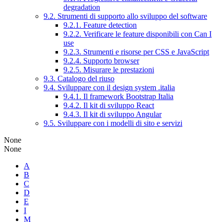
degradation
9.2. Strumenti di supporto allo sviluppo del software
9.2.1. Feature detection
9.2.2. Verificare le feature disponibili con Can I
use
9.2.3. Strumenti e risorse per CSS e JavaScript
9.2.4. Supporto browser
9.2.5. Misurare le prestazioni
9.3. Catalogo del riuso
9.4. Sviluppare con il design system .italia
9.4.1. Il framework Bootstrap Italia
9.4.2. Il kit di sviluppo React
9.4.3. Il kit di sviluppo Angular
9.5. Sviluppare con i modelli di sito e servizi
None
None
A
B
C
D
E
I
M