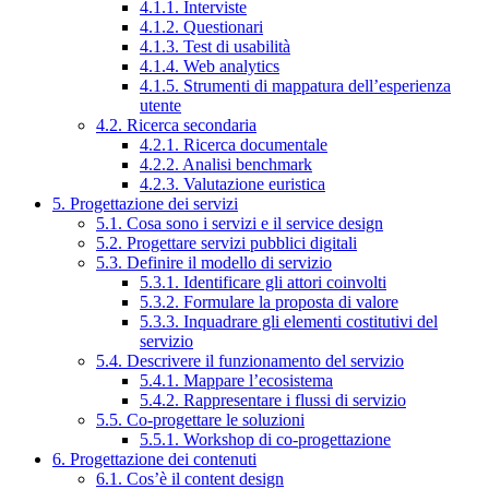
4.1.1. Interviste
4.1.2. Questionari
4.1.3. Test di usabilità
4.1.4. Web analytics
4.1.5. Strumenti di mappatura dell’esperienza
utente
4.2. Ricerca secondaria
4.2.1. Ricerca documentale
4.2.2. Analisi benchmark
4.2.3. Valutazione euristica
5. Progettazione dei servizi
5.1. Cosa sono i servizi e il service design
5.2. Progettare servizi pubblici digitali
5.3. Definire il modello di servizio
5.3.1. Identificare gli attori coinvolti
5.3.2. Formulare la proposta di valore
5.3.3. Inquadrare gli elementi costitutivi del
servizio
5.4. Descrivere il funzionamento del servizio
5.4.1. Mappare l’ecosistema
5.4.2. Rappresentare i flussi di servizio
5.5. Co-progettare le soluzioni
5.5.1. Workshop di co-progettazione
6. Progettazione dei contenuti
6.1. Cos’è il content design