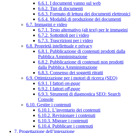
6.6.1. I documenti vanno sul web
6.6.2. Tipi di documenti
6.6.3. Formato di lettura dei documenti elettronici
6.6.4. Modalità di produzione dei documenti
6.7. Immagini e video
6.7.1. Testo alternativo (alt text) per le immagini
6.7.2. Sottotitoli per i video
6.7.3. Trascrizioni per i video
6.8. Proprietà intellettuale e privacy
6.8.1. Pubblicazione di contenuti prodotti dalla
Pubblica Amministrazione
6.8.2. Pubblicazione di contenuti non prodotti
dalla Pubblica Amministrazione
6.8.3. Consenso dei soggetti ritratti
6.9. Ottimizzazione per i motori di ricerca (SEO)
6.9.1. I fattori
on-page
6.9.2. I fattori
off-page
6.9.3. Strumenti di diagnostica SEO: Search
Console
6.10. Gestire i contenuti
6.10.1. L’inventario dei contenuti
6.10.2. Revisionare i contenuti
6.10.3. Migrare i contenuti
6.10.4. Pubblicare i contenuti
7. Progettazione dell’interazione