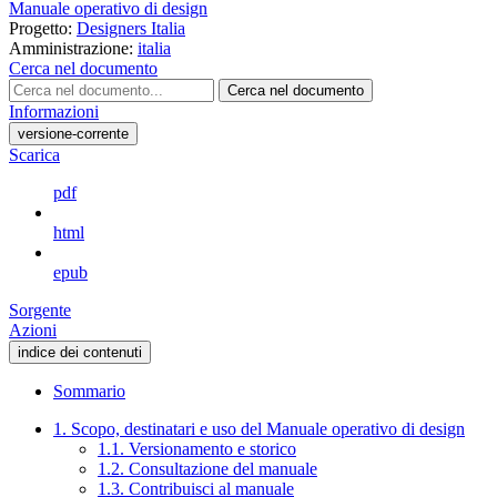
Manuale operativo di design
Progetto:
Designers Italia
Amministrazione:
italia
Cerca nel documento
Cerca nel documento
Informazioni
versione-corrente
Scarica
pdf
html
epub
Sorgente
Azioni
indice dei contenuti
Sommario
1. Scopo, destinatari e uso del Manuale operativo di design
1.1. Versionamento e storico
1.2. Consultazione del manuale
1.3. Contribuisci al manuale