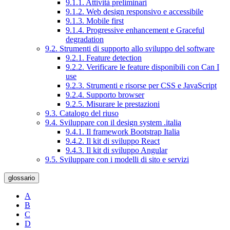
9.1.1. Attività preliminari
9.1.2. Web design responsivo e accessibile
9.1.3. Mobile first
9.1.4. Progressive enhancement e Graceful
degradation
9.2. Strumenti di supporto allo sviluppo del software
9.2.1. Feature detection
9.2.2. Verificare le feature disponibili con Can I
use
9.2.3. Strumenti e risorse per CSS e JavaScript
9.2.4. Supporto browser
9.2.5. Misurare le prestazioni
9.3. Catalogo del riuso
9.4. Sviluppare con il design system .italia
9.4.1. Il framework Bootstrap Italia
9.4.2. Il kit di sviluppo React
9.4.3. Il kit di sviluppo Angular
9.5. Sviluppare con i modelli di sito e servizi
glossario
A
B
C
D