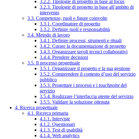
3.2.2. Tipologie di progetto in base al focus
3.2.3. Tipologie di progetto in base all’ambito di
intervento
3.3. Competenze, ruoli e figure coinvolte
3.3.1. Coordinatore di progetto
3.3.2. Definire ruoli e responsabilità
3.4. Metodo di lavoro
3.4.1. Definire processi, strumenti e rituali
3.4.2. Curare la documentazione di progetto
3.4.3. Organizzare tavoli tecnici collaborativi
3.4.4. Prendere decisioni
3.5. Il processo progettuale
3.5.1. Organizzare il progetto e la sua gestione
3.5.2. Comprendere il contesto d’uso del servizio
pubblico
3.5.3. Progettare i processi e i
touchpoint
del
servizio
3.5.4. Realizzare l’interfaccia utente del servizio
3.5.5. Validare la soluzione ottenuta
4. Ricerca progettuale
4.1. Ricerca primaria
4.1.1. Interviste
4.1.2. Questionari
4.1.3. Test di usabilità
4.1.4. Web analytics