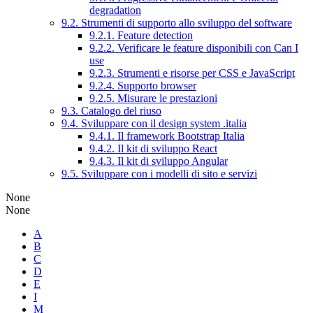
degradation
9.2. Strumenti di supporto allo sviluppo del software
9.2.1. Feature detection
9.2.2. Verificare le feature disponibili con Can I
use
9.2.3. Strumenti e risorse per CSS e JavaScript
9.2.4. Supporto browser
9.2.5. Misurare le prestazioni
9.3. Catalogo del riuso
9.4. Sviluppare con il design system .italia
9.4.1. Il framework Bootstrap Italia
9.4.2. Il kit di sviluppo React
9.4.3. Il kit di sviluppo Angular
9.5. Sviluppare con i modelli di sito e servizi
None
None
A
B
C
D
E
I
M