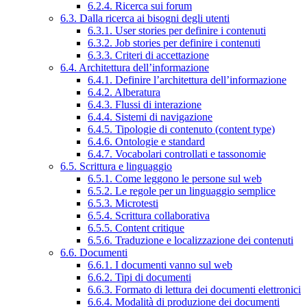
6.2.4. Ricerca sui forum
6.3. Dalla ricerca ai bisogni degli utenti
6.3.1. User stories per definire i contenuti
6.3.2. Job stories per definire i contenuti
6.3.3. Criteri di accettazione
6.4. Architettura dell’informazione
6.4.1. Definire l’architettura dell’informazione
6.4.2. Alberatura
6.4.3. Flussi di interazione
6.4.4. Sistemi di navigazione
6.4.5. Tipologie di contenuto (content type)
6.4.6. Ontologie e standard
6.4.7. Vocabolari controllati e tassonomie
6.5. Scrittura e linguaggio
6.5.1. Come leggono le persone sul web
6.5.2. Le regole per un linguaggio semplice
6.5.3. Microtesti
6.5.4. Scrittura collaborativa
6.5.5. Content critique
6.5.6. Traduzione e localizzazione dei contenuti
6.6. Documenti
6.6.1. I documenti vanno sul web
6.6.2. Tipi di documenti
6.6.3. Formato di lettura dei documenti elettronici
6.6.4. Modalità di produzione dei documenti