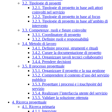
3.2. Tipologie di progetti
3.2.1. Tipologie di progetto in base agli attori
coinvolti nel servizio
3.2.2. Tipologie di progetto in base al focus
3.2.3. Tipologie di progetto in base all’ambito di
intervento
3.3. Competenze, ruoli e figure coinvolte
3.3.1. Coordinatore di progetto
3.3.2. Definire ruoli e responsabilità
3.4. Metodo di lavoro
3.4.1. Definire processi, strumenti e rituali
3.4.2. Curare la documentazione di progetto
3.4.3. Organizzare tavoli tecnici collaborativi
3.4.4. Prendere decisioni
3.5. Il processo progettuale
3.5.1. Organizzare il progetto e la sua gestione
3.5.2. Comprendere il contesto d’uso del servizio
pubblico
3.5.3. Progettare i processi e i
touchpoint
del
servizio
3.5.4. Realizzare l’interfaccia utente del servizio
3.5.5. Validare la soluzione ottenuta
4. Ricerca progettuale
4.1. Ricerca primaria
4.1.1. Interviste