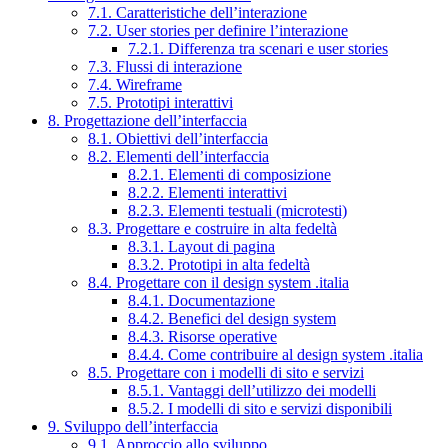
7.1. Caratteristiche dell’interazione
7.2. User stories per definire l’interazione
7.2.1. Differenza tra scenari e user stories
7.3. Flussi di interazione
7.4. Wireframe
7.5. Prototipi interattivi
8. Progettazione dell’interfaccia
8.1. Obiettivi dell’interfaccia
8.2. Elementi dell’interfaccia
8.2.1. Elementi di composizione
8.2.2. Elementi interattivi
8.2.3. Elementi testuali (microtesti)
8.3. Progettare e costruire in alta fedeltà
8.3.1. Layout di pagina
8.3.2. Prototipi in alta fedeltà
8.4. Progettare con il design system .italia
8.4.1. Documentazione
8.4.2. Benefici del design system
8.4.3. Risorse operative
8.4.4. Come contribuire al design system .italia
8.5. Progettare con i modelli di sito e servizi
8.5.1. Vantaggi dell’utilizzo dei modelli
8.5.2. I modelli di sito e servizi disponibili
9. Sviluppo dell’interfaccia
9.1. Approccio allo sviluppo