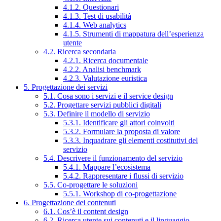
4.1.2. Questionari
4.1.3. Test di usabilità
4.1.4. Web analytics
4.1.5. Strumenti di mappatura dell’esperienza
utente
4.2. Ricerca secondaria
4.2.1. Ricerca documentale
4.2.2. Analisi benchmark
4.2.3. Valutazione euristica
5. Progettazione dei servizi
5.1. Cosa sono i servizi e il service design
5.2. Progettare servizi pubblici digitali
5.3. Definire il modello di servizio
5.3.1. Identificare gli attori coinvolti
5.3.2. Formulare la proposta di valore
5.3.3. Inquadrare gli elementi costitutivi del
servizio
5.4. Descrivere il funzionamento del servizio
5.4.1. Mappare l’ecosistema
5.4.2. Rappresentare i flussi di servizio
5.5. Co-progettare le soluzioni
5.5.1. Workshop di co-progettazione
6. Progettazione dei contenuti
6.1. Cos’è il content design
6.2. Ricerca utente sui contenuti e il linguaggio