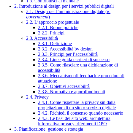
1.3. Contribuisci al manuale
2. Introduzione al design per i servizi pubblici digitali
2.1. Design per l’amministrazione digitale (
e-
government
)
2.2. L’approccio progettuale
2.2.1. Buone pratiche
2.2.2. Principi
2.3. Accessibilità
2.3.1. Definizione
2.3.2. Accessibilità by design
2.3.3. Principi per l’accessibilità
2.3.4. Linee guida e criteri di successo
2.3.5. Come rilasciare una dichiarazione di
accessibilità
2.3.6. Meccanismo di feedback e procedura di
attuazione
2.3.7. Obiettivi accessibilità
2.3.8. Normativa e approfondimenti
2.4. Privacy
2.4.1. Come rispettare la privacy sin dalla
progettazione di un sito o servizio digitale
2.4.2. Richiedi il consenso quando necessario
2.4.3. Le basi del sito web: architettura,
informativa privacy, riferimenti DPO
3. Pianificazione, gestione e strategia