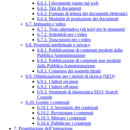
6.6.1. I documenti vanno sul web
6.6.2. Tipi di documenti
6.6.3. Formato di lettura dei documenti elettronici
6.6.4. Modalità di produzione dei documenti
6.7. Immagini e video
6.7.1. Testo alternativo (alt text) per le immagini
6.7.2. Sottotitoli per i video
6.7.3. Trascrizioni per i video
6.8. Proprietà intellettuale e privacy
6.8.1. Pubblicazione di contenuti prodotti dalla
Pubblica Amministrazione
6.8.2. Pubblicazione di contenuti non prodotti
dalla Pubblica Amministrazione
6.8.3. Consenso dei soggetti ritratti
6.9. Ottimizzazione per i motori di ricerca (SEO)
6.9.1. I fattori
on-page
6.9.2. I fattori
off-page
6.9.3. Strumenti di diagnostica SEO: Search
Console
6.10. Gestire i contenuti
6.10.1. L’inventario dei contenuti
6.10.2. Revisionare i contenuti
6.10.3. Migrare i contenuti
6.10.4. Pubblicare i contenuti
7. Progettazione dell’interazione