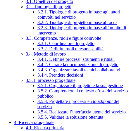
3.1. Obiettivi del progetto
3.2. Tipologie di progetti
3.2.1. Tipologie di progetto in base agli attori
coinvolti nel servizio
3.2.2. Tipologie di progetto in base al focus
3.2.3. Tipologie di progetto in base all’ambito di
intervento
3.3. Competenze, ruoli e figure coinvolte
3.3.1. Coordinatore di progetto
3.3.2. Definire ruoli e responsabilità
3.4. Metodo di lavoro
3.4.1. Definire processi, strumenti e rituali
3.4.2. Curare la documentazione di progetto
3.4.3. Organizzare tavoli tecnici collaborativi
3.4.4. Prendere decisioni
3.5. Il processo progettuale
3.5.1. Organizzare il progetto e la sua gestione
3.5.2. Comprendere il contesto d’uso del servizio
pubblico
3.5.3. Progettare i processi e i
touchpoint
del
servizio
3.5.4. Realizzare l’interfaccia utente del servizio
3.5.5. Validare la soluzione ottenuta
4. Ricerca progettuale
4.1. Ricerca primaria