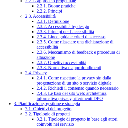
2.2. L’approccio progettuale
2.2.1. Buone pratiche
2.2.2. Principi
2.3. Accessibilità
2.3.1. Definizione
2.3.2. Accessibilità by design
2.3.3. Principi per l’accessibilità
2.3.4. Linee guida e criteri di successo
2.3.5. Come rilasciare una dichiarazione di
accessibilità
2.3.6. Meccanismo di feedback e procedura di
attuazione
2.3.7. Obiettivi accessibilità
2.3.8. Normativa e approfondimenti
2.4. Privacy
2.4.1. Come rispettare la privacy sin dalla
progettazione di un sito o servizio digitale
2.4.2. Richiedi il consenso quando necessario
2.4.3. Le basi del sito web: architettura,
informativa privacy, riferimenti DPO
3. Pianificazione, gestione e strategia
3.1. Obiettivi del progetto
3.2. Tipologie di progetti
3.2.1. Tipologie di progetto in base agli attori
coinvolti nel servizio