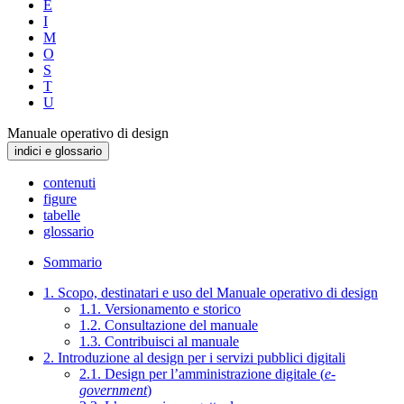
E
I
M
O
S
T
U
Manuale operativo di design
indici e glossario
contenuti
figure
tabelle
glossario
Sommario
1. Scopo, destinatari e uso del Manuale operativo di design
1.1. Versionamento e storico
1.2. Consultazione del manuale
1.3. Contribuisci al manuale
2. Introduzione al design per i servizi pubblici digitali
2.1. Design per l’amministrazione digitale (
e-
government
)