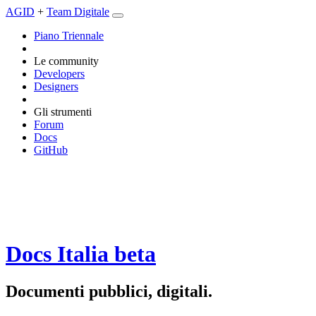
AGID
+
Team Digitale
Piano Triennale
Le community
Developers
Designers
Gli strumenti
Forum
Docs
GitHub
Docs Italia
beta
Documenti pubblici, digitali.