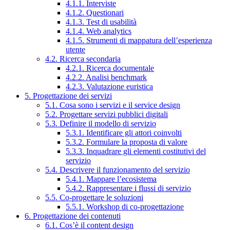
4.1.1. Interviste
4.1.2. Questionari
4.1.3. Test di usabilità
4.1.4. Web analytics
4.1.5. Strumenti di mappatura dell’esperienza
utente
4.2. Ricerca secondaria
4.2.1. Ricerca documentale
4.2.2. Analisi benchmark
4.2.3. Valutazione euristica
5. Progettazione dei servizi
5.1. Cosa sono i servizi e il service design
5.2. Progettare servizi pubblici digitali
5.3. Definire il modello di servizio
5.3.1. Identificare gli attori coinvolti
5.3.2. Formulare la proposta di valore
5.3.3. Inquadrare gli elementi costitutivi del
servizio
5.4. Descrivere il funzionamento del servizio
5.4.1. Mappare l’ecosistema
5.4.2. Rappresentare i flussi di servizio
5.5. Co-progettare le soluzioni
5.5.1. Workshop di co-progettazione
6. Progettazione dei contenuti
6.1. Cos’è il content design