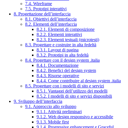
7.4. Wireframe
7.5. Prototipi interattivi
8. Progettazione dell’interfaccia
8.1. Obiettivi dell’interfaccia
8.2. Elementi dell’interfaccia
8.2.1. Elementi di composizione
8.2.2. Elementi interattivi
8.2.3. Elementi testuali (microtesti)
8.3. Progettare e costruire in alta fedeltà
8.3.1. Layout di pagina
8.3.2. Prototipi in alta fedeltà
8.4. Progettare con il design system .italia
8.4.1. Documentazione
8.4.2. Benefici del design system
8.4.3. Risorse operative
8.4.4. Come contribuire al design system .italia
8.5. Progettare con i modelli di sito e servizi
8.5.1. Vantaggi dell’utilizzo dei modelli
8.5.2. I modelli di sito e servizi disponibili
9. Sviluppo dell’interfaccia
9.1. Approccio allo sviluppo
9.1.1. Attività preliminari
9.1.2. Web design responsivo e accessibile
9.1.3. Mobile first
9.1.4. Progressive enhancement e Graceful