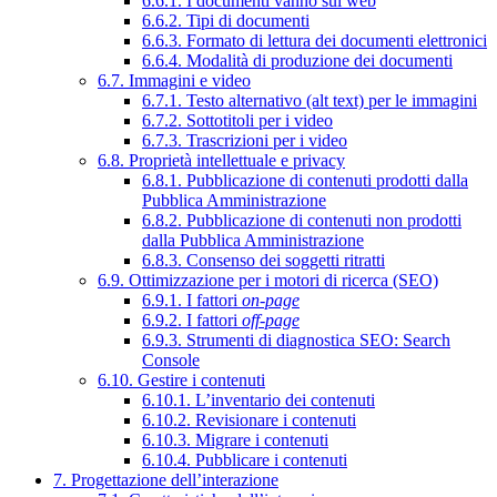
6.6.1. I documenti vanno sul web
6.6.2. Tipi di documenti
6.6.3. Formato di lettura dei documenti elettronici
6.6.4. Modalità di produzione dei documenti
6.7. Immagini e video
6.7.1. Testo alternativo (alt text) per le immagini
6.7.2. Sottotitoli per i video
6.7.3. Trascrizioni per i video
6.8. Proprietà intellettuale e privacy
6.8.1. Pubblicazione di contenuti prodotti dalla
Pubblica Amministrazione
6.8.2. Pubblicazione di contenuti non prodotti
dalla Pubblica Amministrazione
6.8.3. Consenso dei soggetti ritratti
6.9. Ottimizzazione per i motori di ricerca (SEO)
6.9.1. I fattori
on-page
6.9.2. I fattori
off-page
6.9.3. Strumenti di diagnostica SEO: Search
Console
6.10. Gestire i contenuti
6.10.1. L’inventario dei contenuti
6.10.2. Revisionare i contenuti
6.10.3. Migrare i contenuti
6.10.4. Pubblicare i contenuti
7. Progettazione dell’interazione