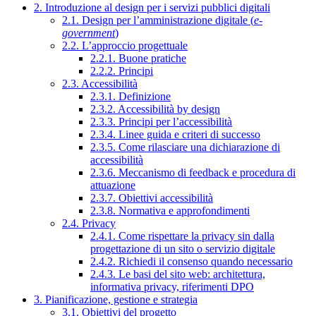
2. Introduzione al design per i servizi pubblici digitali
2.1. Design per l’amministrazione digitale (
e-
government
)
2.2. L’approccio progettuale
2.2.1. Buone pratiche
2.2.2. Principi
2.3. Accessibilità
2.3.1. Definizione
2.3.2. Accessibilità by design
2.3.3. Principi per l’accessibilità
2.3.4. Linee guida e criteri di successo
2.3.5. Come rilasciare una dichiarazione di
accessibilità
2.3.6. Meccanismo di feedback e procedura di
attuazione
2.3.7. Obiettivi accessibilità
2.3.8. Normativa e approfondimenti
2.4. Privacy
2.4.1. Come rispettare la privacy sin dalla
progettazione di un sito o servizio digitale
2.4.2. Richiedi il consenso quando necessario
2.4.3. Le basi del sito web: architettura,
informativa privacy, riferimenti DPO
3. Pianificazione, gestione e strategia
3.1. Obiettivi del progetto