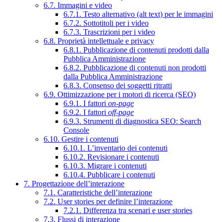
6.7. Immagini e video
6.7.1. Testo alternativo (alt text) per le immagini
6.7.2. Sottotitoli per i video
6.7.3. Trascrizioni per i video
6.8. Proprietà intellettuale e privacy
6.8.1. Pubblicazione di contenuti prodotti dalla
Pubblica Amministrazione
6.8.2. Pubblicazione di contenuti non prodotti
dalla Pubblica Amministrazione
6.8.3. Consenso dei soggetti ritratti
6.9. Ottimizzazione per i motori di ricerca (SEO)
6.9.1. I fattori
on-page
6.9.2. I fattori
off-page
6.9.3. Strumenti di diagnostica SEO: Search
Console
6.10. Gestire i contenuti
6.10.1. L’inventario dei contenuti
6.10.2. Revisionare i contenuti
6.10.3. Migrare i contenuti
6.10.4. Pubblicare i contenuti
7. Progettazione dell’interazione
7.1. Caratteristiche dell’interazione
7.2. User stories per definire l’interazione
7.2.1. Differenza tra scenari e user stories
7.3. Flussi di interazione