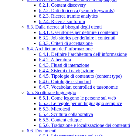
6.2.1. Content discovery
6.2.2. Dati di ricerca (search keywords)
6.2.3. Ricerca tramite analytics
6.2.4. Ricerca sui forum
6.3. Dalla ricerca ai bisogni degli utenti
6.3.1. User stories per definire i contenuti
6.3.2. Job stories per definire i contenuti
6.3.3. Criteri di accettazione
6.4. Architettura dell’informazione
6.4.1. Definire l’architettura dell’informazione
6.4.2. Alberatura
6.4.3. Flussi di interazione
6.4.4. Sistemi di navigazione
6.4.5. Tipologie di contenuto (content type)
6.4.6. Ontologie e standard
6.4.7. Vocabolari controllati e tassonomie
6.5. Scrittura e linguaggio
6.5.1. Come leggono le persone sul web
6.5.2. Le regole per un linguaggio semplice
6.5.3. Microtesti
6.5.4. Scrittura collaborativa
6.5.5. Content critique
6.5.6. Traduzione e localizzazione dei contenuti
6.6. Documenti