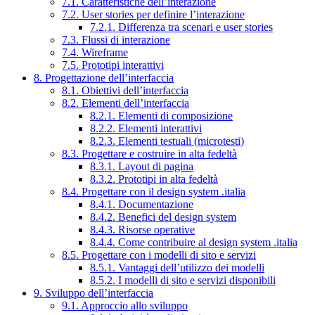
7.1. Caratteristiche dell’interazione
7.2. User stories per definire l’interazione
7.2.1. Differenza tra scenari e user stories
7.3. Flussi di interazione
7.4. Wireframe
7.5. Prototipi interattivi
8. Progettazione dell’interfaccia
8.1. Obiettivi dell’interfaccia
8.2. Elementi dell’interfaccia
8.2.1. Elementi di composizione
8.2.2. Elementi interattivi
8.2.3. Elementi testuali (microtesti)
8.3. Progettare e costruire in alta fedeltà
8.3.1. Layout di pagina
8.3.2. Prototipi in alta fedeltà
8.4. Progettare con il design system .italia
8.4.1. Documentazione
8.4.2. Benefici del design system
8.4.3. Risorse operative
8.4.4. Come contribuire al design system .italia
8.5. Progettare con i modelli di sito e servizi
8.5.1. Vantaggi dell’utilizzo dei modelli
8.5.2. I modelli di sito e servizi disponibili
9. Sviluppo dell’interfaccia
9.1. Approccio allo sviluppo