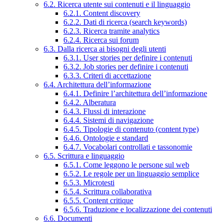
6.2. Ricerca utente sui contenuti e il linguaggio
6.2.1. Content discovery
6.2.2. Dati di ricerca (search keywords)
6.2.3. Ricerca tramite analytics
6.2.4. Ricerca sui forum
6.3. Dalla ricerca ai bisogni degli utenti
6.3.1. User stories per definire i contenuti
6.3.2. Job stories per definire i contenuti
6.3.3. Criteri di accettazione
6.4. Architettura dell’informazione
6.4.1. Definire l’architettura dell’informazione
6.4.2. Alberatura
6.4.3. Flussi di interazione
6.4.4. Sistemi di navigazione
6.4.5. Tipologie di contenuto (content type)
6.4.6. Ontologie e standard
6.4.7. Vocabolari controllati e tassonomie
6.5. Scrittura e linguaggio
6.5.1. Come leggono le persone sul web
6.5.2. Le regole per un linguaggio semplice
6.5.3. Microtesti
6.5.4. Scrittura collaborativa
6.5.5. Content critique
6.5.6. Traduzione e localizzazione dei contenuti
6.6. Documenti