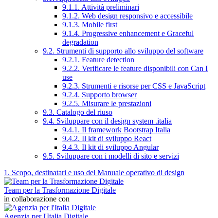
9.1.1. Attività preliminari
9.1.2. Web design responsivo e accessibile
9.1.3. Mobile first
9.1.4. Progressive enhancement e Graceful
degradation
9.2. Strumenti di supporto allo sviluppo del software
9.2.1. Feature detection
9.2.2. Verificare le feature disponibili con Can I
use
9.2.3. Strumenti e risorse per CSS e JavaScript
9.2.4. Supporto browser
9.2.5. Misurare le prestazioni
9.3. Catalogo del riuso
9.4. Sviluppare con il design system .italia
9.4.1. Il framework Bootstrap Italia
9.4.2. Il kit di sviluppo React
9.4.3. Il kit di sviluppo Angular
9.5. Sviluppare con i modelli di sito e servizi
1. Scopo, destinatari e uso del Manuale operativo di design
Team per la Trasformazione Digitale
in collaborazione con
Agenzia per l'Italia Digitale