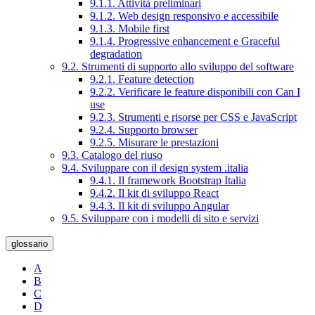
9.1.1. Attività preliminari
9.1.2. Web design responsivo e accessibile
9.1.3. Mobile first
9.1.4. Progressive enhancement e Graceful
degradation
9.2. Strumenti di supporto allo sviluppo del software
9.2.1. Feature detection
9.2.2. Verificare le feature disponibili con Can I
use
9.2.3. Strumenti e risorse per CSS e JavaScript
9.2.4. Supporto browser
9.2.5. Misurare le prestazioni
9.3. Catalogo del riuso
9.4. Sviluppare con il design system .italia
9.4.1. Il framework Bootstrap Italia
9.4.2. Il kit di sviluppo React
9.4.3. Il kit di sviluppo Angular
9.5. Sviluppare con i modelli di sito e servizi
glossario
A
B
C
D