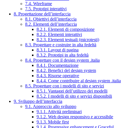
7.4. Wireframe
7.5. Prototipi interattivi
8. Progettazione dell’interfaccia
8.1. Obiettivi dell’interfaccia
8.2. Elementi dell’interfaccia
8.2.1. Elementi di composizione
8.2.2. Elementi interattivi
8.2.3. Elementi testuali (microtesti)
8.3. Progettare e costruire in alta fedeltà
8.3.1. Layout di pagina
8.3.2. Prototipi in alta fedeltà
8.4. Progettare con il design system .italia
8.4.1. Documentazione
8.4.2. Benefici del design system
8.4.3. Risorse operative
8.4.4. Come contribuire al design system .italia
8.5. Progettare con i modelli di sito e servizi
8.5.1. Vantaggi dell’utilizzo dei modelli
8.5.2. I modelli di sito e servizi disponibili
9. Sviluppo dell’interfaccia
9.1. Approccio allo sviluppo
9.1.1. Attività preliminari
9.1.2. Web design responsivo e accessibile
9.1.3. Mobile first
9.1.4. Progressive enhancement e Graceful