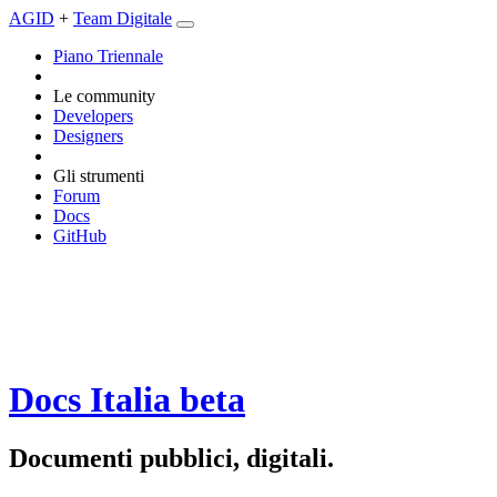
AGID
+
Team Digitale
Piano Triennale
Le community
Developers
Designers
Gli strumenti
Forum
Docs
GitHub
Docs Italia
beta
Documenti pubblici, digitali.