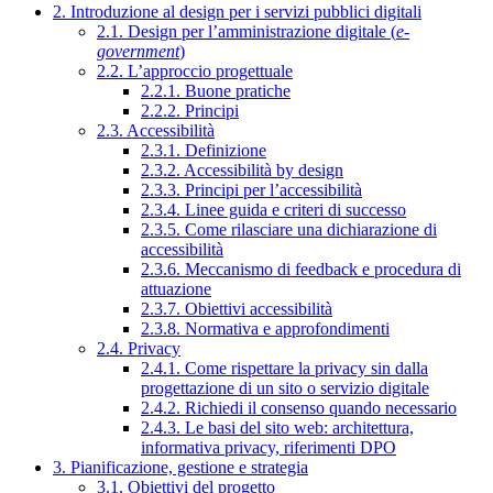
2. Introduzione al design per i servizi pubblici digitali
2.1. Design per l’amministrazione digitale (
e-
government
)
2.2. L’approccio progettuale
2.2.1. Buone pratiche
2.2.2. Principi
2.3. Accessibilità
2.3.1. Definizione
2.3.2. Accessibilità by design
2.3.3. Principi per l’accessibilità
2.3.4. Linee guida e criteri di successo
2.3.5. Come rilasciare una dichiarazione di
accessibilità
2.3.6. Meccanismo di feedback e procedura di
attuazione
2.3.7. Obiettivi accessibilità
2.3.8. Normativa e approfondimenti
2.4. Privacy
2.4.1. Come rispettare la privacy sin dalla
progettazione di un sito o servizio digitale
2.4.2. Richiedi il consenso quando necessario
2.4.3. Le basi del sito web: architettura,
informativa privacy, riferimenti DPO
3. Pianificazione, gestione e strategia
3.1. Obiettivi del progetto