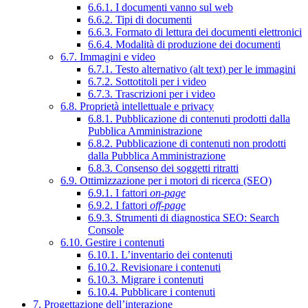
6.6.1. I documenti vanno sul web
6.6.2. Tipi di documenti
6.6.3. Formato di lettura dei documenti elettronici
6.6.4. Modalità di produzione dei documenti
6.7. Immagini e video
6.7.1. Testo alternativo (alt text) per le immagini
6.7.2. Sottotitoli per i video
6.7.3. Trascrizioni per i video
6.8. Proprietà intellettuale e privacy
6.8.1. Pubblicazione di contenuti prodotti dalla
Pubblica Amministrazione
6.8.2. Pubblicazione di contenuti non prodotti
dalla Pubblica Amministrazione
6.8.3. Consenso dei soggetti ritratti
6.9. Ottimizzazione per i motori di ricerca (SEO)
6.9.1. I fattori
on-page
6.9.2. I fattori
off-page
6.9.3. Strumenti di diagnostica SEO: Search
Console
6.10. Gestire i contenuti
6.10.1. L’inventario dei contenuti
6.10.2. Revisionare i contenuti
6.10.3. Migrare i contenuti
6.10.4. Pubblicare i contenuti
7. Progettazione dell’interazione