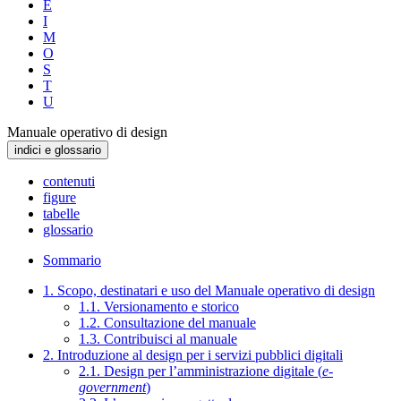
E
I
M
O
S
T
U
Manuale operativo di design
indici e glossario
contenuti
figure
tabelle
glossario
Sommario
1. Scopo, destinatari e uso del Manuale operativo di design
1.1. Versionamento e storico
1.2. Consultazione del manuale
1.3. Contribuisci al manuale
2. Introduzione al design per i servizi pubblici digitali
2.1. Design per l’amministrazione digitale (
e-
government
)