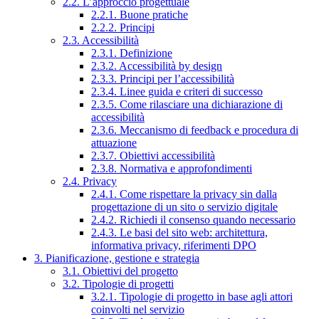
2.2. L’approccio progettuale
2.2.1. Buone pratiche
2.2.2. Principi
2.3. Accessibilità
2.3.1. Definizione
2.3.2. Accessibilità by design
2.3.3. Principi per l’accessibilità
2.3.4. Linee guida e criteri di successo
2.3.5. Come rilasciare una dichiarazione di
accessibilità
2.3.6. Meccanismo di feedback e procedura di
attuazione
2.3.7. Obiettivi accessibilità
2.3.8. Normativa e approfondimenti
2.4. Privacy
2.4.1. Come rispettare la privacy sin dalla
progettazione di un sito o servizio digitale
2.4.2. Richiedi il consenso quando necessario
2.4.3. Le basi del sito web: architettura,
informativa privacy, riferimenti DPO
3. Pianificazione, gestione e strategia
3.1. Obiettivi del progetto
3.2. Tipologie di progetti
3.2.1. Tipologie di progetto in base agli attori
coinvolti nel servizio