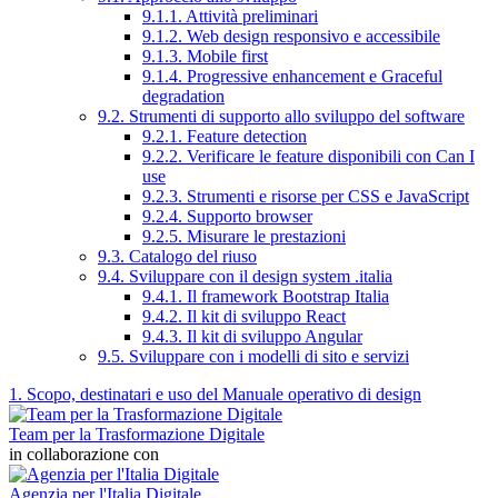
9.1.1. Attività preliminari
9.1.2. Web design responsivo e accessibile
9.1.3. Mobile first
9.1.4. Progressive enhancement e Graceful
degradation
9.2. Strumenti di supporto allo sviluppo del software
9.2.1. Feature detection
9.2.2. Verificare le feature disponibili con Can I
use
9.2.3. Strumenti e risorse per CSS e JavaScript
9.2.4. Supporto browser
9.2.5. Misurare le prestazioni
9.3. Catalogo del riuso
9.4. Sviluppare con il design system .italia
9.4.1. Il framework Bootstrap Italia
9.4.2. Il kit di sviluppo React
9.4.3. Il kit di sviluppo Angular
9.5. Sviluppare con i modelli di sito e servizi
1. Scopo, destinatari e uso del Manuale operativo di design
Team per la Trasformazione Digitale
in collaborazione con
Agenzia per l'Italia Digitale