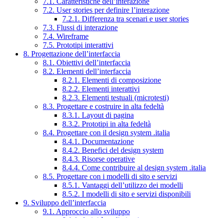
7.1. Caratteristiche dell’interazione
7.2. User stories per definire l’interazione
7.2.1. Differenza tra scenari e user stories
7.3. Flussi di interazione
7.4. Wireframe
7.5. Prototipi interattivi
8. Progettazione dell’interfaccia
8.1. Obiettivi dell’interfaccia
8.2. Elementi dell’interfaccia
8.2.1. Elementi di composizione
8.2.2. Elementi interattivi
8.2.3. Elementi testuali (microtesti)
8.3. Progettare e costruire in alta fedeltà
8.3.1. Layout di pagina
8.3.2. Prototipi in alta fedeltà
8.4. Progettare con il design system .italia
8.4.1. Documentazione
8.4.2. Benefici del design system
8.4.3. Risorse operative
8.4.4. Come contribuire al design system .italia
8.5. Progettare con i modelli di sito e servizi
8.5.1. Vantaggi dell’utilizzo dei modelli
8.5.2. I modelli di sito e servizi disponibili
9. Sviluppo dell’interfaccia
9.1. Approccio allo sviluppo