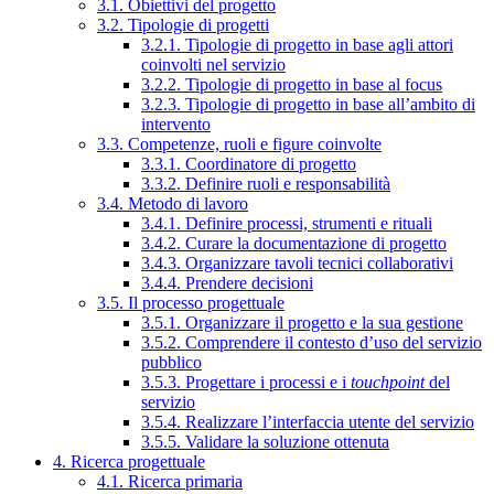
3.1. Obiettivi del progetto
3.2. Tipologie di progetti
3.2.1. Tipologie di progetto in base agli attori
coinvolti nel servizio
3.2.2. Tipologie di progetto in base al focus
3.2.3. Tipologie di progetto in base all’ambito di
intervento
3.3. Competenze, ruoli e figure coinvolte
3.3.1. Coordinatore di progetto
3.3.2. Definire ruoli e responsabilità
3.4. Metodo di lavoro
3.4.1. Definire processi, strumenti e rituali
3.4.2. Curare la documentazione di progetto
3.4.3. Organizzare tavoli tecnici collaborativi
3.4.4. Prendere decisioni
3.5. Il processo progettuale
3.5.1. Organizzare il progetto e la sua gestione
3.5.2. Comprendere il contesto d’uso del servizio
pubblico
3.5.3. Progettare i processi e i
touchpoint
del
servizio
3.5.4. Realizzare l’interfaccia utente del servizio
3.5.5. Validare la soluzione ottenuta
4. Ricerca progettuale
4.1. Ricerca primaria