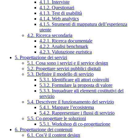
4.1.1. Interviste
4.1.2. Questionari
4.1.3. Test di usabilità
4.1.4. Web analytics
4.1.5. Strumenti di mappatura dell’esperienza
utente
4.2. Ricerca secondaria
4.2.1. Ricerca documentale
4.2.2. Analisi benchmark
4.2.3. Valutazione euristica
5. Progettazione dei servizi
5.1. Cosa sono i servizi e il service design
5.2. Progettare servizi pubblici digitali
5.3. Definire il modello di servizio
5.3.1. Identificare gli attori coinvolti
5.3.2. Formulare la proposta di valore
5.3.3. Inquadrare gli elementi costitutivi del
servizio
5.4. Descrivere il funzionamento del servizio
5.4.1. Mappare l’ecosistema
5.4.2. Rappresentare i flussi di servizio
5.5. Co-progettare le soluzioni
5.5.1. Workshop di co-progettazione
6. Progettazione dei contenuti
6.1. Cos’è il content design