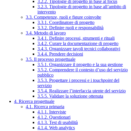
3.2.2. Tipologie di progetto in base al focus
3.2.3. Tipologie di progetto in base all’ambito di
intervento
3.3. Competenze, ruoli e figure coinvolte
3.3.1. Coordinatore di progetto
3.3.2. Definire ruoli e responsabilità
3.4. Metodo di lavoro
3.4.1. Definire processi, strumenti e rituali
3.4.2. Curare la documentazione di progetto
3.4.3. Organizzare tavoli tecnici collaborativi
3.4.4. Prendere decisioni
3.5. Il processo progettuale
3.5.1. Organizzare il progetto e la sua gestione
3.5.2. Comprendere il contesto d’uso del servizio
pubblico
3.5.3. Progettare i processi e i
touchpoint
del
servizio
3.5.4. Realizzare l’interfaccia utente del servizio
3.5.5. Validare la soluzione ottenuta
4. Ricerca progettuale
4.1. Ricerca primaria
4.1.1. Interviste
4.1.2. Questionari
4.1.3. Test di usabilità
4.1.4. Web analytics