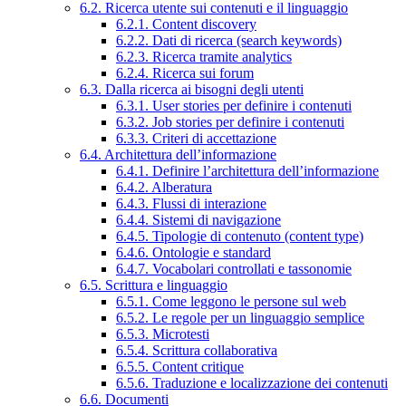
6.2. Ricerca utente sui contenuti e il linguaggio
6.2.1. Content discovery
6.2.2. Dati di ricerca (search keywords)
6.2.3. Ricerca tramite analytics
6.2.4. Ricerca sui forum
6.3. Dalla ricerca ai bisogni degli utenti
6.3.1. User stories per definire i contenuti
6.3.2. Job stories per definire i contenuti
6.3.3. Criteri di accettazione
6.4. Architettura dell’informazione
6.4.1. Definire l’architettura dell’informazione
6.4.2. Alberatura
6.4.3. Flussi di interazione
6.4.4. Sistemi di navigazione
6.4.5. Tipologie di contenuto (content type)
6.4.6. Ontologie e standard
6.4.7. Vocabolari controllati e tassonomie
6.5. Scrittura e linguaggio
6.5.1. Come leggono le persone sul web
6.5.2. Le regole per un linguaggio semplice
6.5.3. Microtesti
6.5.4. Scrittura collaborativa
6.5.5. Content critique
6.5.6. Traduzione e localizzazione dei contenuti
6.6. Documenti