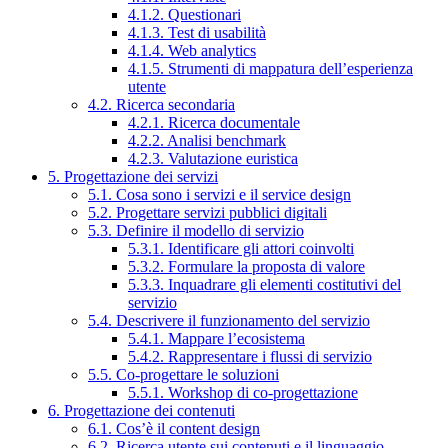
4.1.2. Questionari
4.1.3. Test di usabilità
4.1.4. Web analytics
4.1.5. Strumenti di mappatura dell’esperienza
utente
4.2. Ricerca secondaria
4.2.1. Ricerca documentale
4.2.2. Analisi benchmark
4.2.3. Valutazione euristica
5. Progettazione dei servizi
5.1. Cosa sono i servizi e il service design
5.2. Progettare servizi pubblici digitali
5.3. Definire il modello di servizio
5.3.1. Identificare gli attori coinvolti
5.3.2. Formulare la proposta di valore
5.3.3. Inquadrare gli elementi costitutivi del
servizio
5.4. Descrivere il funzionamento del servizio
5.4.1. Mappare l’ecosistema
5.4.2. Rappresentare i flussi di servizio
5.5. Co-progettare le soluzioni
5.5.1. Workshop di co-progettazione
6. Progettazione dei contenuti
6.1. Cos’è il content design
6.2. Ricerca utente sui contenuti e il linguaggio