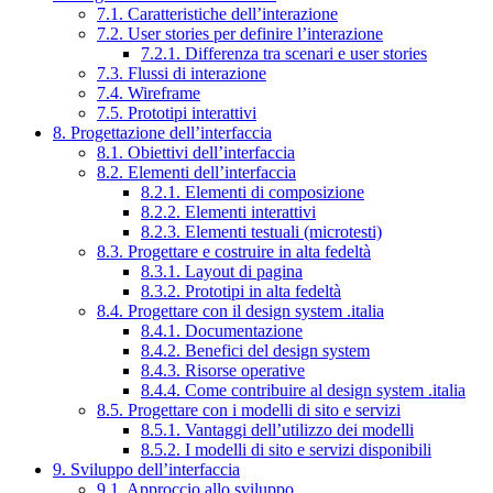
7.1. Caratteristiche dell’interazione
7.2. User stories per definire l’interazione
7.2.1. Differenza tra scenari e user stories
7.3. Flussi di interazione
7.4. Wireframe
7.5. Prototipi interattivi
8. Progettazione dell’interfaccia
8.1. Obiettivi dell’interfaccia
8.2. Elementi dell’interfaccia
8.2.1. Elementi di composizione
8.2.2. Elementi interattivi
8.2.3. Elementi testuali (microtesti)
8.3. Progettare e costruire in alta fedeltà
8.3.1. Layout di pagina
8.3.2. Prototipi in alta fedeltà
8.4. Progettare con il design system .italia
8.4.1. Documentazione
8.4.2. Benefici del design system
8.4.3. Risorse operative
8.4.4. Come contribuire al design system .italia
8.5. Progettare con i modelli di sito e servizi
8.5.1. Vantaggi dell’utilizzo dei modelli
8.5.2. I modelli di sito e servizi disponibili
9. Sviluppo dell’interfaccia
9.1. Approccio allo sviluppo