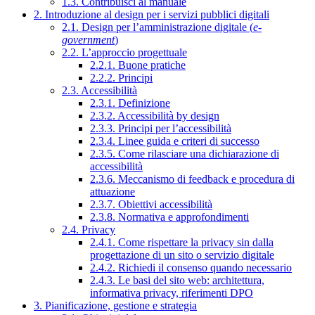
1.3. Contribuisci al manuale
2. Introduzione al design per i servizi pubblici digitali
2.1. Design per l’amministrazione digitale (
e-
government
)
2.2. L’approccio progettuale
2.2.1. Buone pratiche
2.2.2. Principi
2.3. Accessibilità
2.3.1. Definizione
2.3.2. Accessibilità by design
2.3.3. Principi per l’accessibilità
2.3.4. Linee guida e criteri di successo
2.3.5. Come rilasciare una dichiarazione di
accessibilità
2.3.6. Meccanismo di feedback e procedura di
attuazione
2.3.7. Obiettivi accessibilità
2.3.8. Normativa e approfondimenti
2.4. Privacy
2.4.1. Come rispettare la privacy sin dalla
progettazione di un sito o servizio digitale
2.4.2. Richiedi il consenso quando necessario
2.4.3. Le basi del sito web: architettura,
informativa privacy, riferimenti DPO
3. Pianificazione, gestione e strategia