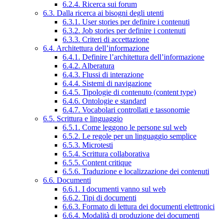
6.2.4. Ricerca sui forum
6.3. Dalla ricerca ai bisogni degli utenti
6.3.1. User stories per definire i contenuti
6.3.2. Job stories per definire i contenuti
6.3.3. Criteri di accettazione
6.4. Architettura dell’informazione
6.4.1. Definire l’architettura dell’informazione
6.4.2. Alberatura
6.4.3. Flussi di interazione
6.4.4. Sistemi di navigazione
6.4.5. Tipologie di contenuto (content type)
6.4.6. Ontologie e standard
6.4.7. Vocabolari controllati e tassonomie
6.5. Scrittura e linguaggio
6.5.1. Come leggono le persone sul web
6.5.2. Le regole per un linguaggio semplice
6.5.3. Microtesti
6.5.4. Scrittura collaborativa
6.5.5. Content critique
6.5.6. Traduzione e localizzazione dei contenuti
6.6. Documenti
6.6.1. I documenti vanno sul web
6.6.2. Tipi di documenti
6.6.3. Formato di lettura dei documenti elettronici
6.6.4. Modalità di produzione dei documenti