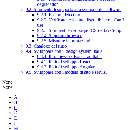
degradation
9.2. Strumenti di supporto allo sviluppo del software
9.2.1. Feature detection
9.2.2. Verificare le feature disponibili con Can I
use
9.2.3. Strumenti e risorse per CSS e JavaScript
9.2.4. Supporto browser
9.2.5. Misurare le prestazioni
9.3. Catalogo del riuso
9.4. Sviluppare con il design system .italia
9.4.1. Il framework Bootstrap Italia
9.4.2. Il kit di sviluppo React
9.4.3. Il kit di sviluppo Angular
9.5. Sviluppare con i modelli di sito e servizi
None
None
A
B
C
D
E
I
M