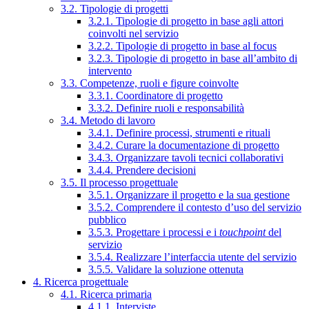
3.2. Tipologie di progetti
3.2.1. Tipologie di progetto in base agli attori
coinvolti nel servizio
3.2.2. Tipologie di progetto in base al focus
3.2.3. Tipologie di progetto in base all’ambito di
intervento
3.3. Competenze, ruoli e figure coinvolte
3.3.1. Coordinatore di progetto
3.3.2. Definire ruoli e responsabilità
3.4. Metodo di lavoro
3.4.1. Definire processi, strumenti e rituali
3.4.2. Curare la documentazione di progetto
3.4.3. Organizzare tavoli tecnici collaborativi
3.4.4. Prendere decisioni
3.5. Il processo progettuale
3.5.1. Organizzare il progetto e la sua gestione
3.5.2. Comprendere il contesto d’uso del servizio
pubblico
3.5.3. Progettare i processi e i
touchpoint
del
servizio
3.5.4. Realizzare l’interfaccia utente del servizio
3.5.5. Validare la soluzione ottenuta
4. Ricerca progettuale
4.1. Ricerca primaria
4.1.1. Interviste