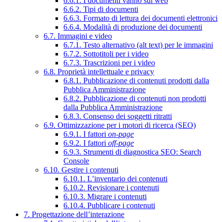
6.6.1. I documenti vanno sul web
6.6.2. Tipi di documenti
6.6.3. Formato di lettura dei documenti elettronici
6.6.4. Modalità di produzione dei documenti
6.7. Immagini e video
6.7.1. Testo alternativo (alt text) per le immagini
6.7.2. Sottotitoli per i video
6.7.3. Trascrizioni per i video
6.8. Proprietà intellettuale e privacy
6.8.1. Pubblicazione di contenuti prodotti dalla
Pubblica Amministrazione
6.8.2. Pubblicazione di contenuti non prodotti
dalla Pubblica Amministrazione
6.8.3. Consenso dei soggetti ritratti
6.9. Ottimizzazione per i motori di ricerca (SEO)
6.9.1. I fattori
on-page
6.9.2. I fattori
off-page
6.9.3. Strumenti di diagnostica SEO: Search
Console
6.10. Gestire i contenuti
6.10.1. L’inventario dei contenuti
6.10.2. Revisionare i contenuti
6.10.3. Migrare i contenuti
6.10.4. Pubblicare i contenuti
7. Progettazione dell’interazione