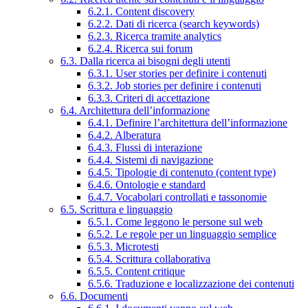
6.2.1. Content discovery
6.2.2. Dati di ricerca (search keywords)
6.2.3. Ricerca tramite analytics
6.2.4. Ricerca sui forum
6.3. Dalla ricerca ai bisogni degli utenti
6.3.1. User stories per definire i contenuti
6.3.2. Job stories per definire i contenuti
6.3.3. Criteri di accettazione
6.4. Architettura dell’informazione
6.4.1. Definire l’architettura dell’informazione
6.4.2. Alberatura
6.4.3. Flussi di interazione
6.4.4. Sistemi di navigazione
6.4.5. Tipologie di contenuto (content type)
6.4.6. Ontologie e standard
6.4.7. Vocabolari controllati e tassonomie
6.5. Scrittura e linguaggio
6.5.1. Come leggono le persone sul web
6.5.2. Le regole per un linguaggio semplice
6.5.3. Microtesti
6.5.4. Scrittura collaborativa
6.5.5. Content critique
6.5.6. Traduzione e localizzazione dei contenuti
6.6. Documenti