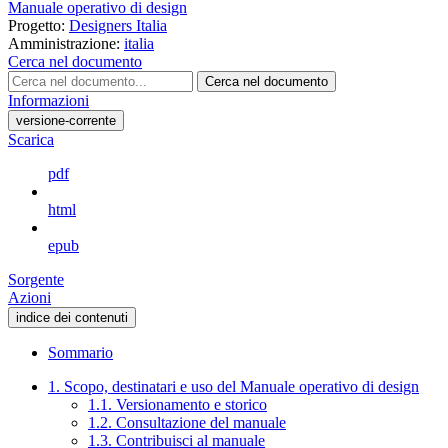
Manuale operativo di design
Progetto:
Designers Italia
Amministrazione:
italia
Cerca nel documento
Cerca nel documento
Informazioni
versione-corrente
Scarica
pdf
html
epub
Sorgente
Azioni
indice dei contenuti
Sommario
1. Scopo, destinatari e uso del Manuale operativo di design
1.1. Versionamento e storico
1.2. Consultazione del manuale
1.3. Contribuisci al manuale