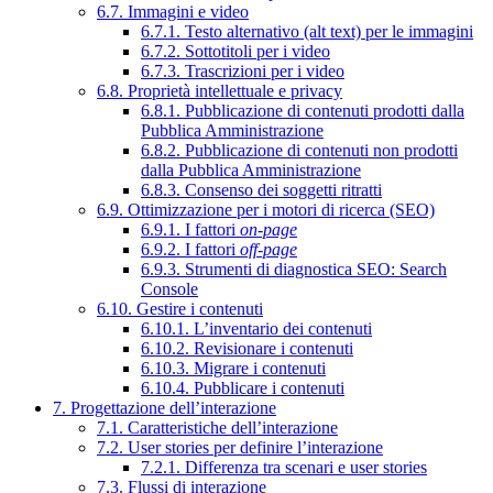
6.7. Immagini e video
6.7.1. Testo alternativo (alt text) per le immagini
6.7.2. Sottotitoli per i video
6.7.3. Trascrizioni per i video
6.8. Proprietà intellettuale e privacy
6.8.1. Pubblicazione di contenuti prodotti dalla
Pubblica Amministrazione
6.8.2. Pubblicazione di contenuti non prodotti
dalla Pubblica Amministrazione
6.8.3. Consenso dei soggetti ritratti
6.9. Ottimizzazione per i motori di ricerca (SEO)
6.9.1. I fattori
on-page
6.9.2. I fattori
off-page
6.9.3. Strumenti di diagnostica SEO: Search
Console
6.10. Gestire i contenuti
6.10.1. L’inventario dei contenuti
6.10.2. Revisionare i contenuti
6.10.3. Migrare i contenuti
6.10.4. Pubblicare i contenuti
7. Progettazione dell’interazione
7.1. Caratteristiche dell’interazione
7.2. User stories per definire l’interazione
7.2.1. Differenza tra scenari e user stories
7.3. Flussi di interazione