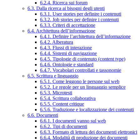
6.2.4. Ricerca sui forum
6.3. Dalla ricerca ai bisogni degli utenti
6.3.1. User stories per definire i contenuti
6.3.2. Job stories per definire i contenuti
6.3.3. Criteri di accettazione
6.4. Architettura dell’informazione
6.4.1. Definire l’architettura dell’informazione
6.4.2. Alberatura
6.4.3. Flussi di interazione
6.4.4. Sistemi di navigazione
6.4.5. Tipologie di contenuto (content type)
6.4.6. Ontologie e standard
6.4.7. Vocabolari controllati e tassonomie
6.5. Scrittura e linguaggio
6.5.1. Come leggono le persone sul web
6.5.2. Le regole per un linguaggio semplice
6.5.3. Microtesti
6.5.4. Scrittura collaborativa
6.5.5. Content critique
6.5.6. Traduzione e localizzazione dei contenuti
6.6. Documenti
6.6.1. I documenti vanno sul web
6.6.2. Tipi di documenti
6.6.3. Formato di lettura dei documenti elettronici
6.6.4. Modalità di produzione dei documenti