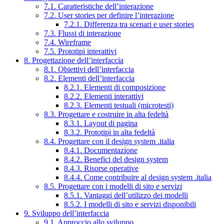
7.1. Caratteristiche dell’interazione
7.2. User stories per definire l’interazione
7.2.1. Differenza tra scenari e user stories
7.3. Flussi di interazione
7.4. Wireframe
7.5. Prototipi interattivi
8. Progettazione dell’interfaccia
8.1. Obiettivi dell’interfaccia
8.2. Elementi dell’interfaccia
8.2.1. Elementi di composizione
8.2.2. Elementi interattivi
8.2.3. Elementi testuali (microtesti)
8.3. Progettare e costruire in alta fedeltà
8.3.1. Layout di pagina
8.3.2. Prototipi in alta fedeltà
8.4. Progettare con il design system .italia
8.4.1. Documentazione
8.4.2. Benefici del design system
8.4.3. Risorse operative
8.4.4. Come contribuire al design system .italia
8.5. Progettare con i modelli di sito e servizi
8.5.1. Vantaggi dell’utilizzo dei modelli
8.5.2. I modelli di sito e servizi disponibili
9. Sviluppo dell’interfaccia
9.1. Approccio allo sviluppo