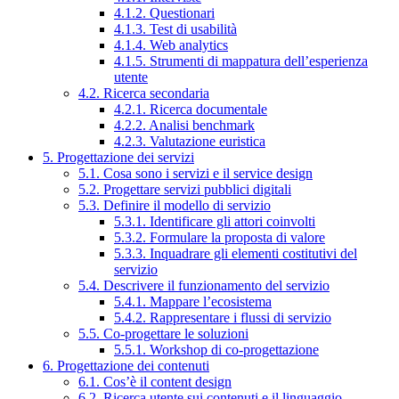
4.1.2. Questionari
4.1.3. Test di usabilità
4.1.4. Web analytics
4.1.5. Strumenti di mappatura dell’esperienza
utente
4.2. Ricerca secondaria
4.2.1. Ricerca documentale
4.2.2. Analisi benchmark
4.2.3. Valutazione euristica
5. Progettazione dei servizi
5.1. Cosa sono i servizi e il service design
5.2. Progettare servizi pubblici digitali
5.3. Definire il modello di servizio
5.3.1. Identificare gli attori coinvolti
5.3.2. Formulare la proposta di valore
5.3.3. Inquadrare gli elementi costitutivi del
servizio
5.4. Descrivere il funzionamento del servizio
5.4.1. Mappare l’ecosistema
5.4.2. Rappresentare i flussi di servizio
5.5. Co-progettare le soluzioni
5.5.1. Workshop di co-progettazione
6. Progettazione dei contenuti
6.1. Cos’è il content design
6.2. Ricerca utente sui contenuti e il linguaggio