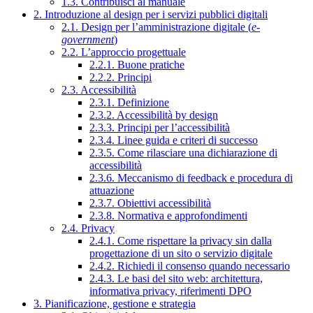
1.3. Contribuisci al manuale
2. Introduzione al design per i servizi pubblici digitali
2.1. Design per l’amministrazione digitale (
e-
government
)
2.2. L’approccio progettuale
2.2.1. Buone pratiche
2.2.2. Principi
2.3. Accessibilità
2.3.1. Definizione
2.3.2. Accessibilità by design
2.3.3. Principi per l’accessibilità
2.3.4. Linee guida e criteri di successo
2.3.5. Come rilasciare una dichiarazione di
accessibilità
2.3.6. Meccanismo di feedback e procedura di
attuazione
2.3.7. Obiettivi accessibilità
2.3.8. Normativa e approfondimenti
2.4. Privacy
2.4.1. Come rispettare la privacy sin dalla
progettazione di un sito o servizio digitale
2.4.2. Richiedi il consenso quando necessario
2.4.3. Le basi del sito web: architettura,
informativa privacy, riferimenti DPO
3. Pianificazione, gestione e strategia