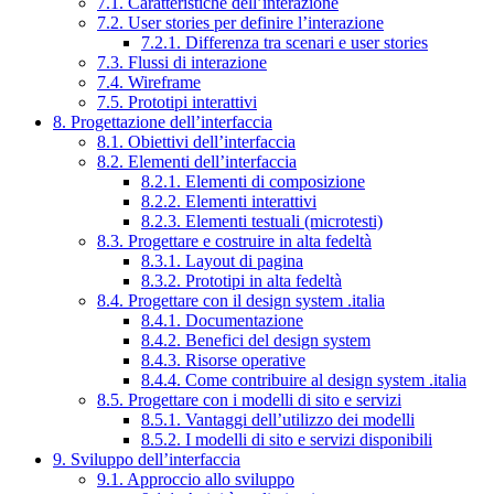
7.1. Caratteristiche dell’interazione
7.2. User stories per definire l’interazione
7.2.1. Differenza tra scenari e user stories
7.3. Flussi di interazione
7.4. Wireframe
7.5. Prototipi interattivi
8. Progettazione dell’interfaccia
8.1. Obiettivi dell’interfaccia
8.2. Elementi dell’interfaccia
8.2.1. Elementi di composizione
8.2.2. Elementi interattivi
8.2.3. Elementi testuali (microtesti)
8.3. Progettare e costruire in alta fedeltà
8.3.1. Layout di pagina
8.3.2. Prototipi in alta fedeltà
8.4. Progettare con il design system .italia
8.4.1. Documentazione
8.4.2. Benefici del design system
8.4.3. Risorse operative
8.4.4. Come contribuire al design system .italia
8.5. Progettare con i modelli di sito e servizi
8.5.1. Vantaggi dell’utilizzo dei modelli
8.5.2. I modelli di sito e servizi disponibili
9. Sviluppo dell’interfaccia
9.1. Approccio allo sviluppo