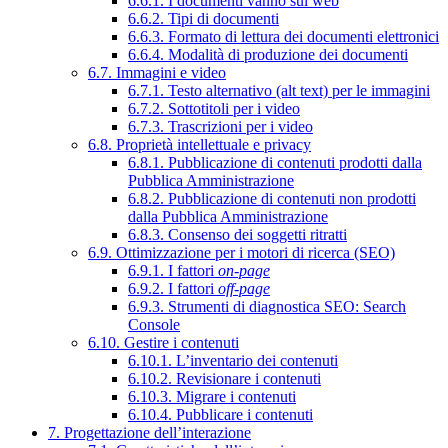
6.6.1. I documenti vanno sul web
6.6.2. Tipi di documenti
6.6.3. Formato di lettura dei documenti elettronici
6.6.4. Modalità di produzione dei documenti
6.7. Immagini e video
6.7.1. Testo alternativo (alt text) per le immagini
6.7.2. Sottotitoli per i video
6.7.3. Trascrizioni per i video
6.8. Proprietà intellettuale e privacy
6.8.1. Pubblicazione di contenuti prodotti dalla
Pubblica Amministrazione
6.8.2. Pubblicazione di contenuti non prodotti
dalla Pubblica Amministrazione
6.8.3. Consenso dei soggetti ritratti
6.9. Ottimizzazione per i motori di ricerca (SEO)
6.9.1. I fattori
on-page
6.9.2. I fattori
off-page
6.9.3. Strumenti di diagnostica SEO: Search
Console
6.10. Gestire i contenuti
6.10.1. L’inventario dei contenuti
6.10.2. Revisionare i contenuti
6.10.3. Migrare i contenuti
6.10.4. Pubblicare i contenuti
7. Progettazione dell’interazione