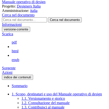
Manuale operativo di design
Progetto:
Designers Italia
Amministrazione:
italia
Cerca nel documento
Cerca nel documento
Informazioni
versione-corrente
Scarica
pdf
html
epub
Sorgente
Azioni
indice dei contenuti
Sommario
1. Scopo, destinatari e uso del Manuale operativo di design
1.1. Versionamento e storico
1.2. Consultazione del manuale
1.3. Contribuisci al manuale