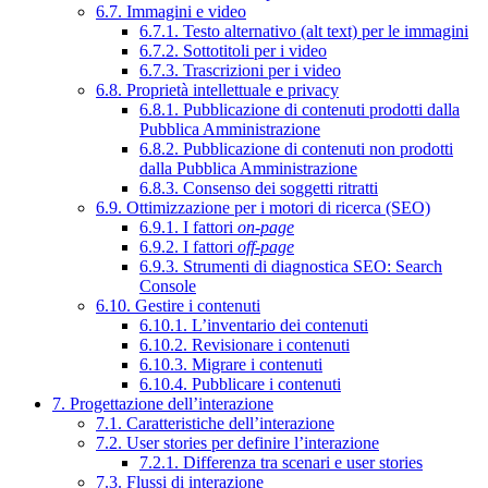
6.7. Immagini e video
6.7.1. Testo alternativo (alt text) per le immagini
6.7.2. Sottotitoli per i video
6.7.3. Trascrizioni per i video
6.8. Proprietà intellettuale e privacy
6.8.1. Pubblicazione di contenuti prodotti dalla
Pubblica Amministrazione
6.8.2. Pubblicazione di contenuti non prodotti
dalla Pubblica Amministrazione
6.8.3. Consenso dei soggetti ritratti
6.9. Ottimizzazione per i motori di ricerca (SEO)
6.9.1. I fattori
on-page
6.9.2. I fattori
off-page
6.9.3. Strumenti di diagnostica SEO: Search
Console
6.10. Gestire i contenuti
6.10.1. L’inventario dei contenuti
6.10.2. Revisionare i contenuti
6.10.3. Migrare i contenuti
6.10.4. Pubblicare i contenuti
7. Progettazione dell’interazione
7.1. Caratteristiche dell’interazione
7.2. User stories per definire l’interazione
7.2.1. Differenza tra scenari e user stories
7.3. Flussi di interazione