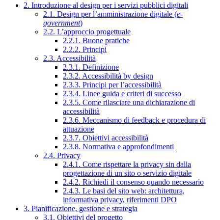
2. Introduzione al design per i servizi pubblici digitali
2.1. Design per l’amministrazione digitale (
e-
government
)
2.2. L’approccio progettuale
2.2.1. Buone pratiche
2.2.2. Principi
2.3. Accessibilità
2.3.1. Definizione
2.3.2. Accessibilità by design
2.3.3. Principi per l’accessibilità
2.3.4. Linee guida e criteri di successo
2.3.5. Come rilasciare una dichiarazione di
accessibilità
2.3.6. Meccanismo di feedback e procedura di
attuazione
2.3.7. Obiettivi accessibilità
2.3.8. Normativa e approfondimenti
2.4. Privacy
2.4.1. Come rispettare la privacy sin dalla
progettazione di un sito o servizio digitale
2.4.2. Richiedi il consenso quando necessario
2.4.3. Le basi del sito web: architettura,
informativa privacy, riferimenti DPO
3. Pianificazione, gestione e strategia
3.1. Obiettivi del progetto