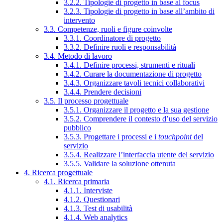
3.2.2. Tipologie di progetto in base al focus
3.2.3. Tipologie di progetto in base all’ambito di
intervento
3.3. Competenze, ruoli e figure coinvolte
3.3.1. Coordinatore di progetto
3.3.2. Definire ruoli e responsabilità
3.4. Metodo di lavoro
3.4.1. Definire processi, strumenti e rituali
3.4.2. Curare la documentazione di progetto
3.4.3. Organizzare tavoli tecnici collaborativi
3.4.4. Prendere decisioni
3.5. Il processo progettuale
3.5.1. Organizzare il progetto e la sua gestione
3.5.2. Comprendere il contesto d’uso del servizio
pubblico
3.5.3. Progettare i processi e i
touchpoint
del
servizio
3.5.4. Realizzare l’interfaccia utente del servizio
3.5.5. Validare la soluzione ottenuta
4. Ricerca progettuale
4.1. Ricerca primaria
4.1.1. Interviste
4.1.2. Questionari
4.1.3. Test di usabilità
4.1.4. Web analytics