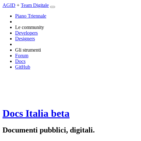
AGID
+
Team Digitale
Piano Triennale
Le community
Developers
Designers
Gli strumenti
Forum
Docs
GitHub
Docs Italia
beta
Documenti pubblici, digitali.