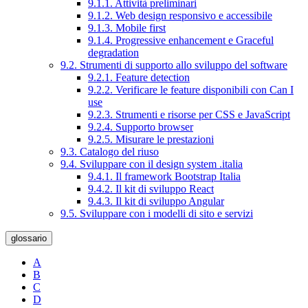
9.1.1. Attività preliminari
9.1.2. Web design responsivo e accessibile
9.1.3. Mobile first
9.1.4. Progressive enhancement e Graceful
degradation
9.2. Strumenti di supporto allo sviluppo del software
9.2.1. Feature detection
9.2.2. Verificare le feature disponibili con Can I
use
9.2.3. Strumenti e risorse per CSS e JavaScript
9.2.4. Supporto browser
9.2.5. Misurare le prestazioni
9.3. Catalogo del riuso
9.4. Sviluppare con il design system .italia
9.4.1. Il framework Bootstrap Italia
9.4.2. Il kit di sviluppo React
9.4.3. Il kit di sviluppo Angular
9.5. Sviluppare con i modelli di sito e servizi
glossario
A
B
C
D