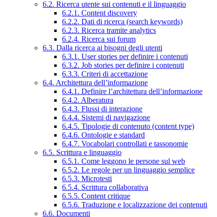
6.2. Ricerca utente sui contenuti e il linguaggio
6.2.1. Content discovery
6.2.2. Dati di ricerca (search keywords)
6.2.3. Ricerca tramite analytics
6.2.4. Ricerca sui forum
6.3. Dalla ricerca ai bisogni degli utenti
6.3.1. User stories per definire i contenuti
6.3.2. Job stories per definire i contenuti
6.3.3. Criteri di accettazione
6.4. Architettura dell’informazione
6.4.1. Definire l’architettura dell’informazione
6.4.2. Alberatura
6.4.3. Flussi di interazione
6.4.4. Sistemi di navigazione
6.4.5. Tipologie di contenuto (content type)
6.4.6. Ontologie e standard
6.4.7. Vocabolari controllati e tassonomie
6.5. Scrittura e linguaggio
6.5.1. Come leggono le persone sul web
6.5.2. Le regole per un linguaggio semplice
6.5.3. Microtesti
6.5.4. Scrittura collaborativa
6.5.5. Content critique
6.5.6. Traduzione e localizzazione dei contenuti
6.6. Documenti