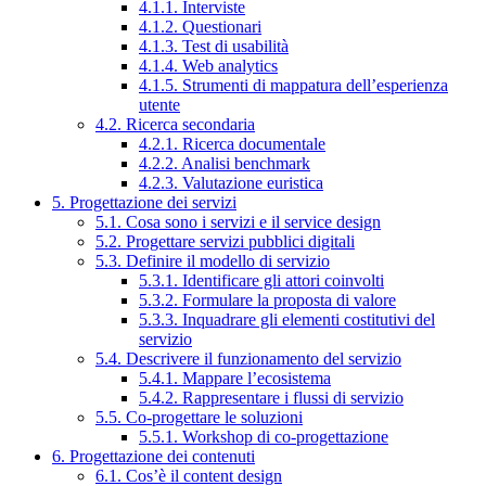
4.1.1. Interviste
4.1.2. Questionari
4.1.3. Test di usabilità
4.1.4. Web analytics
4.1.5. Strumenti di mappatura dell’esperienza
utente
4.2. Ricerca secondaria
4.2.1. Ricerca documentale
4.2.2. Analisi benchmark
4.2.3. Valutazione euristica
5. Progettazione dei servizi
5.1. Cosa sono i servizi e il service design
5.2. Progettare servizi pubblici digitali
5.3. Definire il modello di servizio
5.3.1. Identificare gli attori coinvolti
5.3.2. Formulare la proposta di valore
5.3.3. Inquadrare gli elementi costitutivi del
servizio
5.4. Descrivere il funzionamento del servizio
5.4.1. Mappare l’ecosistema
5.4.2. Rappresentare i flussi di servizio
5.5. Co-progettare le soluzioni
5.5.1. Workshop di co-progettazione
6. Progettazione dei contenuti
6.1. Cos’è il content design