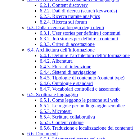
6.2.1. Content discovery
6.2.2. Dati di ricerca (search keywords)
6.2.3. Ricerca tramite analytics
6.2.4. Ricerca sui forum
6.3. Dalla ricerca ai bisogni degli utenti
6.3.1. User stories per definire i contenuti
6.3.2. Job stories per definire i contenuti
6.3.3. Criteri di accettazione
6.4. Architettura dell’informazione
6.4.1. Definire l’architettura dell’informazione
6.4.2. Alberatura
6.4.3. Flussi di interazione
6.4.4. Sistemi di navigazione
6.4.5. Tipologie di contenuto (content type)
6.4.6. Ontologie e standard
6.4.7. Vocabolari controllati e tassonomie
6.5. Scrittura e linguaggio
6.5.1. Come leggono le persone sul web
6.5.2. Le regole per un linguaggio semplice
6.5.3. Microtesti
6.5.4. Scrittura collaborativa
6.5.5. Content critique
6.5.6. Traduzione e localizzazione dei contenuti
6.6. Documenti