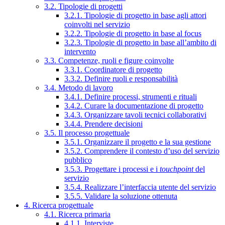
3.2. Tipologie di progetti
3.2.1. Tipologie di progetto in base agli attori
coinvolti nel servizio
3.2.2. Tipologie di progetto in base al focus
3.2.3. Tipologie di progetto in base all’ambito di
intervento
3.3. Competenze, ruoli e figure coinvolte
3.3.1. Coordinatore di progetto
3.3.2. Definire ruoli e responsabilità
3.4. Metodo di lavoro
3.4.1. Definire processi, strumenti e rituali
3.4.2. Curare la documentazione di progetto
3.4.3. Organizzare tavoli tecnici collaborativi
3.4.4. Prendere decisioni
3.5. Il processo progettuale
3.5.1. Organizzare il progetto e la sua gestione
3.5.2. Comprendere il contesto d’uso del servizio
pubblico
3.5.3. Progettare i processi e i
touchpoint
del
servizio
3.5.4. Realizzare l’interfaccia utente del servizio
3.5.5. Validare la soluzione ottenuta
4. Ricerca progettuale
4.1. Ricerca primaria
4.1.1. Interviste