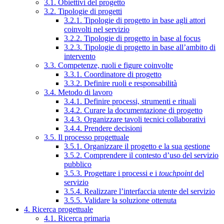
3.1. Obiettivi del progetto
3.2. Tipologie di progetti
3.2.1. Tipologie di progetto in base agli attori
coinvolti nel servizio
3.2.2. Tipologie di progetto in base al focus
3.2.3. Tipologie di progetto in base all’ambito di
intervento
3.3. Competenze, ruoli e figure coinvolte
3.3.1. Coordinatore di progetto
3.3.2. Definire ruoli e responsabilità
3.4. Metodo di lavoro
3.4.1. Definire processi, strumenti e rituali
3.4.2. Curare la documentazione di progetto
3.4.3. Organizzare tavoli tecnici collaborativi
3.4.4. Prendere decisioni
3.5. Il processo progettuale
3.5.1. Organizzare il progetto e la sua gestione
3.5.2. Comprendere il contesto d’uso del servizio
pubblico
3.5.3. Progettare i processi e i
touchpoint
del
servizio
3.5.4. Realizzare l’interfaccia utente del servizio
3.5.5. Validare la soluzione ottenuta
4. Ricerca progettuale
4.1. Ricerca primaria