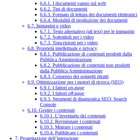
6.6.1. I documenti vanno sul web
6.6.2. Tipi di documenti
6.6.3. Formato di lettura dei documenti elettronici
6.6.4. Modalità di produzione dei documenti
6.7. Immagini e video
6.7.1. Testo alternativo (alt text) per le immagini
6.7.2. Sottotitoli per i video
6.7.3. Trascrizioni per i video
6.8. Proprietà intellettuale e privacy
6.8.1. Pubblicazione di contenuti prodotti dalla
Pubblica Amministrazione
6.8.2. Pubblicazione di contenuti non prodotti
dalla Pubblica Amministrazione
6.8.3. Consenso dei soggetti ritratti
6.9. Ottimizzazione per i motori di ricerca (SEO)
6.9.1. I fattori
on-page
6.9.2. I fattori
off-page
6.9.3. Strumenti di diagnostica SEO: Search
Console
6.10. Gestire i contenuti
6.10.1. L’inventario dei contenuti
6.10.2. Revisionare i contenuti
6.10.3. Migrare i contenuti
6.10.4. Pubblicare i contenuti
7. Progettazione dell’interazione