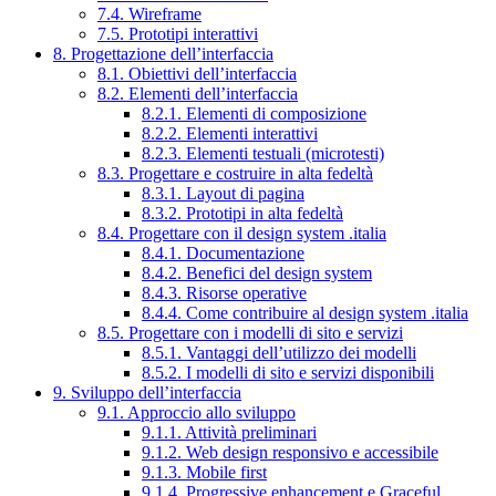
7.4. Wireframe
7.5. Prototipi interattivi
8. Progettazione dell’interfaccia
8.1. Obiettivi dell’interfaccia
8.2. Elementi dell’interfaccia
8.2.1. Elementi di composizione
8.2.2. Elementi interattivi
8.2.3. Elementi testuali (microtesti)
8.3. Progettare e costruire in alta fedeltà
8.3.1. Layout di pagina
8.3.2. Prototipi in alta fedeltà
8.4. Progettare con il design system .italia
8.4.1. Documentazione
8.4.2. Benefici del design system
8.4.3. Risorse operative
8.4.4. Come contribuire al design system .italia
8.5. Progettare con i modelli di sito e servizi
8.5.1. Vantaggi dell’utilizzo dei modelli
8.5.2. I modelli di sito e servizi disponibili
9. Sviluppo dell’interfaccia
9.1. Approccio allo sviluppo
9.1.1. Attività preliminari
9.1.2. Web design responsivo e accessibile
9.1.3. Mobile first
9.1.4. Progressive enhancement e Graceful