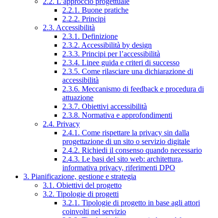
2.2. L’approccio progettuale
2.2.1. Buone pratiche
2.2.2. Principi
2.3. Accessibilità
2.3.1. Definizione
2.3.2. Accessibilità by design
2.3.3. Principi per l’accessibilità
2.3.4. Linee guida e criteri di successo
2.3.5. Come rilasciare una dichiarazione di
accessibilità
2.3.6. Meccanismo di feedback e procedura di
attuazione
2.3.7. Obiettivi accessibilità
2.3.8. Normativa e approfondimenti
2.4. Privacy
2.4.1. Come rispettare la privacy sin dalla
progettazione di un sito o servizio digitale
2.4.2. Richiedi il consenso quando necessario
2.4.3. Le basi del sito web: architettura,
informativa privacy, riferimenti DPO
3. Pianificazione, gestione e strategia
3.1. Obiettivi del progetto
3.2. Tipologie di progetti
3.2.1. Tipologie di progetto in base agli attori
coinvolti nel servizio