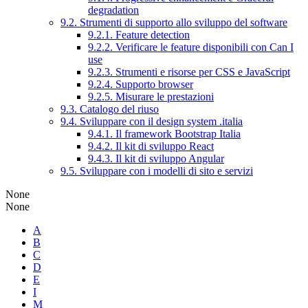
degradation
9.2. Strumenti di supporto allo sviluppo del software
9.2.1. Feature detection
9.2.2. Verificare le feature disponibili con Can I
use
9.2.3. Strumenti e risorse per CSS e JavaScript
9.2.4. Supporto browser
9.2.5. Misurare le prestazioni
9.3. Catalogo del riuso
9.4. Sviluppare con il design system .italia
9.4.1. Il framework Bootstrap Italia
9.4.2. Il kit di sviluppo React
9.4.3. Il kit di sviluppo Angular
9.5. Sviluppare con i modelli di sito e servizi
None
None
A
B
C
D
E
I
M