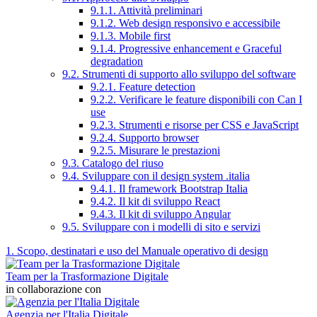
9.1.1. Attività preliminari
9.1.2. Web design responsivo e accessibile
9.1.3. Mobile first
9.1.4. Progressive enhancement e Graceful
degradation
9.2. Strumenti di supporto allo sviluppo del software
9.2.1. Feature detection
9.2.2. Verificare le feature disponibili con Can I
use
9.2.3. Strumenti e risorse per CSS e JavaScript
9.2.4. Supporto browser
9.2.5. Misurare le prestazioni
9.3. Catalogo del riuso
9.4. Sviluppare con il design system .italia
9.4.1. Il framework Bootstrap Italia
9.4.2. Il kit di sviluppo React
9.4.3. Il kit di sviluppo Angular
9.5. Sviluppare con i modelli di sito e servizi
1. Scopo, destinatari e uso del Manuale operativo di design
Team per la Trasformazione Digitale
in collaborazione con
Agenzia per l'Italia Digitale