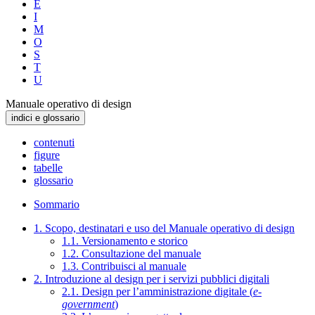
E
I
M
O
S
T
U
Manuale operativo di design
indici e glossario
contenuti
figure
tabelle
glossario
Sommario
1. Scopo, destinatari e uso del Manuale operativo di design
1.1. Versionamento e storico
1.2. Consultazione del manuale
1.3. Contribuisci al manuale
2. Introduzione al design per i servizi pubblici digitali
2.1. Design per l’amministrazione digitale (
e-
government
)