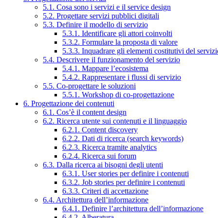
5.1. Cosa sono i servizi e il service design
5.2. Progettare servizi pubblici digitali
5.3. Definire il modello di servizio
5.3.1. Identificare gli attori coinvolti
5.3.2. Formulare la proposta di valore
5.3.3. Inquadrare gli elementi costitutivi del serviz
5.4. Descrivere il funzionamento del servizio
5.4.1. Mappare l’ecosistema
5.4.2. Rappresentare i flussi di servizio
5.5. Co-progettare le soluzioni
5.5.1. Workshop di co-progettazione
6. Progettazione dei contenuti
6.1. Cos’è il content design
6.2. Ricerca utente sui contenuti e il linguaggio
6.2.1. Content discovery
6.2.2. Dati di ricerca (search keywords)
6.2.3. Ricerca tramite analytics
6.2.4. Ricerca sui forum
6.3. Dalla ricerca ai bisogni degli utenti
6.3.1. User stories per definire i contenuti
6.3.2. Job stories per definire i contenuti
6.3.3. Criteri di accettazione
6.4. Architettura dell’informazione
6.4.1. Definire l’architettura dell’informazione
6.4.2. Alberatura