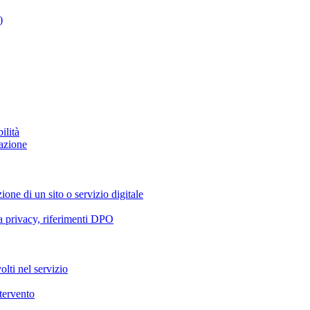
)
ilità
azione
ione di un sito o servizio digitale
va privacy, riferimenti DPO
olti nel servizio
ntervento