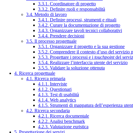
3.3.1. Coordinatore di progetto
3.3.2. Definire ruoli e responsabilità
3.4. Metodo di lavoro
3.4.1. Definire processi, strumenti e rituali
3.4.2. Curare la documentazione di progetto
3.4.3. Organizzare tavoli tecnici collaborativi
3.4.4. Prendere decisioni
3.5. Il processo progettuale
3.5.1. Organizzare il progetto e la sua gestione
3.5.2. Comprendere il contesto d’uso del servizio 
3.5.3. Progettare i processi e i
touchpoint
del servi
3.5.4. Realizzare l’interfaccia utente del servizio
3.5.5. Validare la soluzione ottenuta
4. Ricerca progettuale
4.1. Ricerca primaria
4.1.1. Interviste
4.1.2. Questionari
4.1.3. Test di usabilità
4.1.4. Web analytics
4.1.5. Strumenti di mappatura dell’esperienza uten
4.2. Ricerca secondaria
4.2.1. Ricerca documentale
4.2.2. Analisi benchmark
4.2.3. Valutazione euristica
5. Progettazione dei servizi