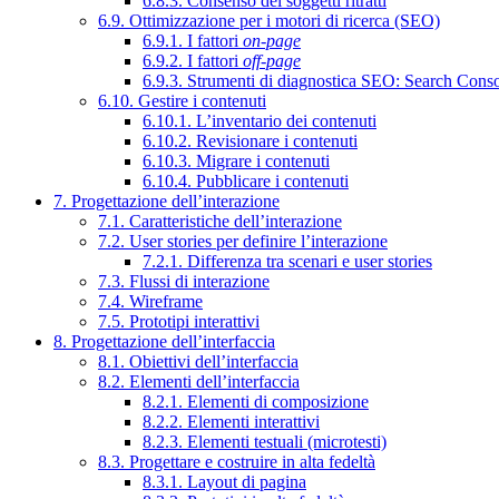
6.8.3. Consenso dei soggetti ritratti
6.9. Ottimizzazione per i motori di ricerca (SEO)
6.9.1. I fattori
on-page
6.9.2. I fattori
off-page
6.9.3. Strumenti di diagnostica SEO: Search Cons
6.10. Gestire i contenuti
6.10.1. L’inventario dei contenuti
6.10.2. Revisionare i contenuti
6.10.3. Migrare i contenuti
6.10.4. Pubblicare i contenuti
7. Progettazione dell’interazione
7.1. Caratteristiche dell’interazione
7.2. User stories per definire l’interazione
7.2.1. Differenza tra scenari e user stories
7.3. Flussi di interazione
7.4. Wireframe
7.5. Prototipi interattivi
8. Progettazione dell’interfaccia
8.1. Obiettivi dell’interfaccia
8.2. Elementi dell’interfaccia
8.2.1. Elementi di composizione
8.2.2. Elementi interattivi
8.2.3. Elementi testuali (microtesti)
8.3. Progettare e costruire in alta fedeltà
8.3.1. Layout di pagina