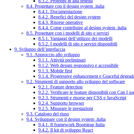
8.3.2. Prototipi in alta fedeltà
8.4. Progettare con il design system .italia
8.4.1. Documentazione
8.4.2. Benefici del design system
8.4.3. Risorse operative
8.4.4. Come contribuire al design system .italia
8.5. Progettare con i modelli di sito e servizi
8.5.1. Vantaggi dell’utilizzo dei modelli
8.5.2. I modelli di sito e servizi disponibili
9. Sviluppo dell’interfaccia
9.1. Approccio allo sviluppo
9.1.1. Attività preliminari
9.1.2. Web design responsivo e accessibile
9.1.3. Mobile first
9.1.4. Progressive enhancement e Graceful degrad
9.2. Strumenti di supporto allo sviluppo del software
9.2.1. Feature detection
9.2.2. Verificare le feature disponibili con Can I us
9.2.3. Strumenti e risorse per CSS e JavaScript
9.2.4. Supporto browser
9.2.5. Misurare le prestazioni
9.3. Catalogo del riuso
9.4. Sviluppare con il design system .italia
9.4.1. Il framework Bootstrap Italia
9.4.2. Il kit di sviluppo React