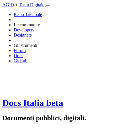
AGID
+
Team Digitale
Piano Triennale
Le community
Developers
Designers
Gli strumenti
Forum
Docs
GitHub
Docs Italia
beta
Documenti pubblici, digitali.