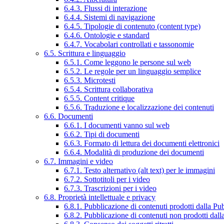
6.4.3. Flussi di interazione
6.4.4. Sistemi di navigazione
6.4.5. Tipologie di contenuto (content type)
6.4.6. Ontologie e standard
6.4.7. Vocabolari controllati e tassonomie
6.5. Scrittura e linguaggio
6.5.1. Come leggono le persone sul web
6.5.2. Le regole per un linguaggio semplice
6.5.3. Microtesti
6.5.4. Scrittura collaborativa
6.5.5. Content critique
6.5.6. Traduzione e localizzazione dei contenuti
6.6. Documenti
6.6.1. I documenti vanno sul web
6.6.2. Tipi di documenti
6.6.3. Formato di lettura dei documenti elettronici
6.6.4. Modalità di produzione dei documenti
6.7. Immagini e video
6.7.1. Testo alternativo (alt text) per le immagini
6.7.2. Sottotitoli per i video
6.7.3. Trascrizioni per i video
6.8. Proprietà intellettuale e privacy
6.8.1. Pubblicazione di contenuti prodotti dalla P
6.8.2. Pubblicazione di contenuti non prodotti dal