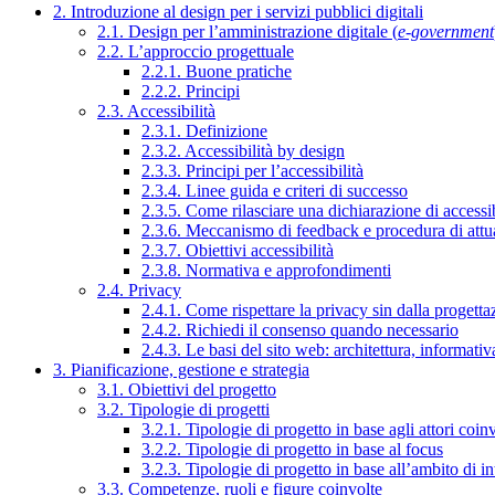
2. Introduzione al design per i servizi pubblici digitali
2.1. Design per l’amministrazione digitale (
e-government
2.2. L’approccio progettuale
2.2.1. Buone pratiche
2.2.2. Principi
2.3. Accessibilità
2.3.1. Definizione
2.3.2. Accessibilità by design
2.3.3. Principi per l’accessibilità
2.3.4. Linee guida e criteri di successo
2.3.5. Come rilasciare una dichiarazione di accessib
2.3.6. Meccanismo di feedback e procedura di attu
2.3.7. Obiettivi accessibilità
2.3.8. Normativa e approfondimenti
2.4. Privacy
2.4.1. Come rispettare la privacy sin dalla progettaz
2.4.2. Richiedi il consenso quando necessario
2.4.3. Le basi del sito web: architettura, informati
3. Pianificazione, gestione e strategia
3.1. Obiettivi del progetto
3.2. Tipologie di progetti
3.2.1. Tipologie di progetto in base agli attori coinv
3.2.2. Tipologie di progetto in base al focus
3.2.3. Tipologie di progetto in base all’ambito di i
3.3. Competenze, ruoli e figure coinvolte