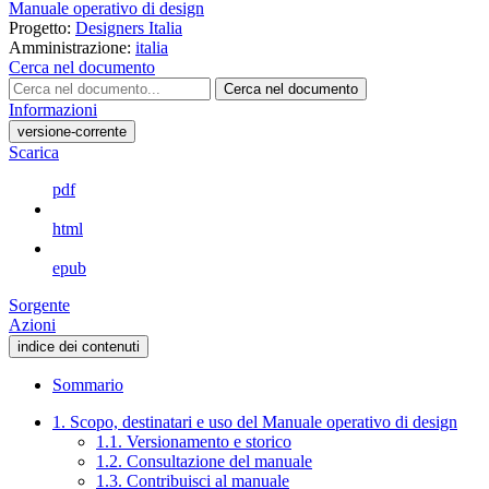
Manuale operativo di design
Progetto:
Designers Italia
Amministrazione:
italia
Cerca nel documento
Cerca nel documento
Informazioni
versione-corrente
Scarica
pdf
html
epub
Sorgente
Azioni
indice dei contenuti
Sommario
1. Scopo, destinatari e uso del Manuale operativo di design
1.1. Versionamento e storico
1.2. Consultazione del manuale
1.3. Contribuisci al manuale