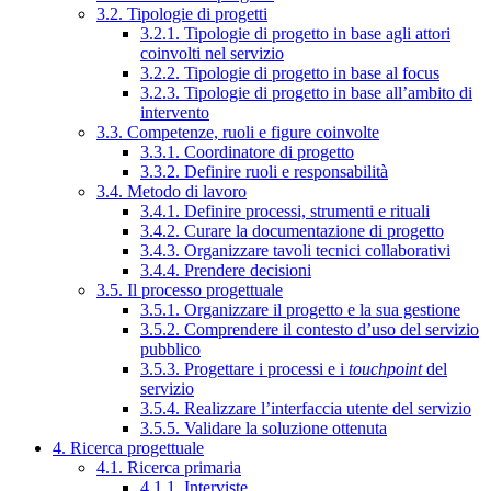
3.2. Tipologie di progetti
3.2.1. Tipologie di progetto in base agli attori
coinvolti nel servizio
3.2.2. Tipologie di progetto in base al focus
3.2.3. Tipologie di progetto in base all’ambito di
intervento
3.3. Competenze, ruoli e figure coinvolte
3.3.1. Coordinatore di progetto
3.3.2. Definire ruoli e responsabilità
3.4. Metodo di lavoro
3.4.1. Definire processi, strumenti e rituali
3.4.2. Curare la documentazione di progetto
3.4.3. Organizzare tavoli tecnici collaborativi
3.4.4. Prendere decisioni
3.5. Il processo progettuale
3.5.1. Organizzare il progetto e la sua gestione
3.5.2. Comprendere il contesto d’uso del servizio
pubblico
3.5.3. Progettare i processi e i
touchpoint
del
servizio
3.5.4. Realizzare l’interfaccia utente del servizio
3.5.5. Validare la soluzione ottenuta
4. Ricerca progettuale
4.1. Ricerca primaria
4.1.1. Interviste