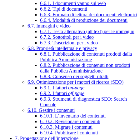
6.6.1. I documenti vanno sul web
6.6.2. Tipi di documenti
6.6.3. Formato di lettura dei documenti elettronici
6.6.4. Modalità di produzione dei documenti
6.7. Immagini e video
6.7.1. Testo alternativo (alt text) per le immagini
6.7.2. Sottotitoli per i video
6.7.3. Trascrizioni per i video
6.8. Proprietà intellettuale e privacy
6.8.1. Pubblicazione di contenuti prodotti dalla
Pubblica Amministrazione
6.8.2. Pubblicazione di contenuti non prodotti
dalla Pubblica Amministrazione
6.8.3. Consenso dei soggetti ritratti
6.9. Ottimizzazione per i motori di ricerca (SEO)
6.9.1. I fattori
on-page
6.9.2. I fattori
off-page
6.9.3. Strumenti di diagnostica SEO: Search
Console
6.10. Gestire i contenuti
6.10.1. L’inventario dei contenuti
6.10.2. Revisionare i contenuti
6.10.3. Migrare i contenuti
6.10.4. Pubblicare i contenuti
7. Progettazione dell’interazione