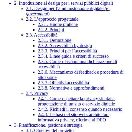
2. Introduzione al design per i servizi pubblici digitali
2.1. Design per l’amministrazione digitale (
e-
government
)
2.2. L’approccio progettuale
2.2.1. Buone pratiche
2.2.2. Principi
2.3. Accessibilità
2.3.1. Definizione
2.3.2. Accessibilità by design
2.3.3. Principi per l’accessibilità
2.3.4. Linee guida e criteri di successo
2.3.5. Come rilasciare una dichiarazione di
accessibilità
2.3.6. Meccanismo di feedback e procedura di
attuazione
2.3.7. Obiettivi accessibilità
2.3.8. Normativa e approfondimenti
2.4. Privacy
2.4.1. Come rispettare la privacy sin dalla
progettazione di un sito o servizio digitale
2.4.2. Richiedi il consenso quando necessario
2.4.3. Le basi del sito web: architettura,
informativa privacy, riferimenti DPO
3. Pianificazione, gestione e strategia
3.1. Obiettivi del progetto