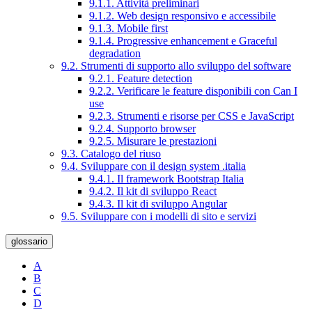
9.1.1. Attività preliminari
9.1.2. Web design responsivo e accessibile
9.1.3. Mobile first
9.1.4. Progressive enhancement e Graceful
degradation
9.2. Strumenti di supporto allo sviluppo del software
9.2.1. Feature detection
9.2.2. Verificare le feature disponibili con Can I
use
9.2.3. Strumenti e risorse per CSS e JavaScript
9.2.4. Supporto browser
9.2.5. Misurare le prestazioni
9.3. Catalogo del riuso
9.4. Sviluppare con il design system .italia
9.4.1. Il framework Bootstrap Italia
9.4.2. Il kit di sviluppo React
9.4.3. Il kit di sviluppo Angular
9.5. Sviluppare con i modelli di sito e servizi
glossario
A
B
C
D