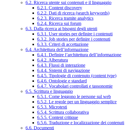
6.2. Ricerca utente sui contenuti e il linguaggio
6.2.1. Content discovery
6.2.2. Dati di ricerca (search keywords)
6.2.3. Ricerca tramite analytics
6.2.4. Ricerca sui forum
6.3. Dalla ricerca ai bisogni degli utenti
6.3.1. User stories per definire i contenuti
6.3.2. Job stories per definire i contenuti
6.3.3. Criteri di accettazione
6.4. Architettura dell’informazione
6.4.1. Definire l’architettura dell’informazione
6.4.2. Alberatura
6.4.3. Flussi di interazione
6.4.4. Sistemi di navigazione
6.4.5. Tipologie di contenuto (content type)
6.4.6. Ontologie e standard
6.4.7. Vocabolari controllati e tassonomie
6.5. Scrittura e linguaggio
6.5.1. Come leggono le persone sul web
6.5.2. Le regole per un linguaggio semplice
6.5.3. Microtesti
6.5.4. Scrittura collaborativa
6.5.5. Content critique
6.5.6. Traduzione e localizzazione dei contenuti
6.6. Documenti