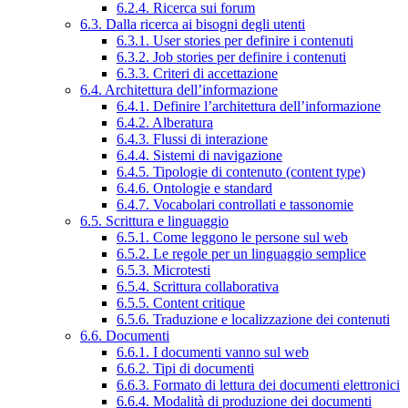
6.2.4. Ricerca sui forum
6.3. Dalla ricerca ai bisogni degli utenti
6.3.1. User stories per definire i contenuti
6.3.2. Job stories per definire i contenuti
6.3.3. Criteri di accettazione
6.4. Architettura dell’informazione
6.4.1. Definire l’architettura dell’informazione
6.4.2. Alberatura
6.4.3. Flussi di interazione
6.4.4. Sistemi di navigazione
6.4.5. Tipologie di contenuto (content type)
6.4.6. Ontologie e standard
6.4.7. Vocabolari controllati e tassonomie
6.5. Scrittura e linguaggio
6.5.1. Come leggono le persone sul web
6.5.2. Le regole per un linguaggio semplice
6.5.3. Microtesti
6.5.4. Scrittura collaborativa
6.5.5. Content critique
6.5.6. Traduzione e localizzazione dei contenuti
6.6. Documenti
6.6.1. I documenti vanno sul web
6.6.2. Tipi di documenti
6.6.3. Formato di lettura dei documenti elettronici
6.6.4. Modalità di produzione dei documenti