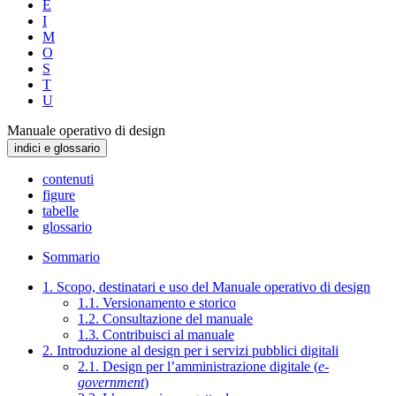
E
I
M
O
S
T
U
Manuale operativo di design
indici e glossario
contenuti
figure
tabelle
glossario
Sommario
1. Scopo, destinatari e uso del Manuale operativo di design
1.1. Versionamento e storico
1.2. Consultazione del manuale
1.3. Contribuisci al manuale
2. Introduzione al design per i servizi pubblici digitali
2.1. Design per l’amministrazione digitale (
e-
government
)