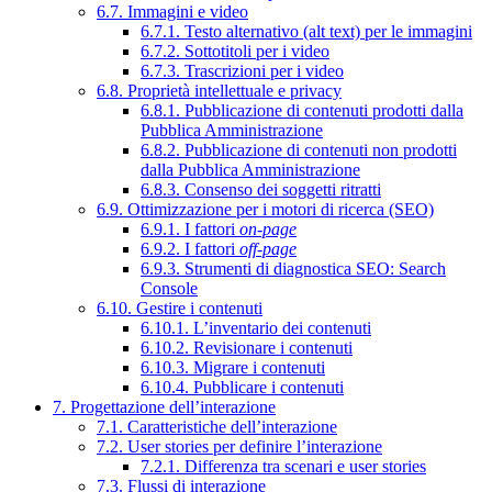
6.7. Immagini e video
6.7.1. Testo alternativo (alt text) per le immagini
6.7.2. Sottotitoli per i video
6.7.3. Trascrizioni per i video
6.8. Proprietà intellettuale e privacy
6.8.1. Pubblicazione di contenuti prodotti dalla
Pubblica Amministrazione
6.8.2. Pubblicazione di contenuti non prodotti
dalla Pubblica Amministrazione
6.8.3. Consenso dei soggetti ritratti
6.9. Ottimizzazione per i motori di ricerca (SEO)
6.9.1. I fattori
on-page
6.9.2. I fattori
off-page
6.9.3. Strumenti di diagnostica SEO: Search
Console
6.10. Gestire i contenuti
6.10.1. L’inventario dei contenuti
6.10.2. Revisionare i contenuti
6.10.3. Migrare i contenuti
6.10.4. Pubblicare i contenuti
7. Progettazione dell’interazione
7.1. Caratteristiche dell’interazione
7.2. User stories per definire l’interazione
7.2.1. Differenza tra scenari e user stories
7.3. Flussi di interazione