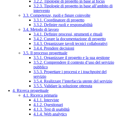
3.2.2. Tipologie di progetto in base al focus
3.2.3. Tipologie di progetto in base all’ambito di
intervento
3.3. Competenze, ruoli e figure coinvolte
3.3.1. Coordinatore di progetto
3.3.2. Definire ruoli e responsabilità
3.4. Metodo di lavoro
3.4.1. Definire processi, strumenti e rituali
3.4.2. Curare la documentazione di progetto
3.4.3. Organizzare tavoli tecnici collaborativi
3.4.4. Prendere decisioni
3.5. Il processo progettuale
3.5.1. Organizzare il progetto e la sua gestione
3.5.2. Comprendere il contesto d’uso del servizio
pubblico
3.5.3. Progettare i processi e i
touchpoint
del
servizio
3.5.4. Realizzare l’interfaccia utente del servizio
3.5.5. Validare la soluzione ottenuta
4. Ricerca progettuale
4.1. Ricerca primaria
4.1.1. Interviste
4.1.2. Questionari
4.1.3. Test di usabilità
4.1.4. Web analytics