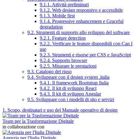
9.1.1. Attività preliminari
9.1.2. Web design responsivo e accessibile
9.1.3. Mobile first
9.1.4. Progressive enhancement e Graceful
degradation
9.2. Strumenti di supporto allo sviluppo del software
9.2.1. Feature detection
9.2.2. Verificare le feature disponibili con Can I
use
9.2.3. Strumenti e risorse per CSS e JavaScript
9.2.4. Supporto browser
9.2.5. Misurare le prestazioni
9.3. Catalogo del riuso
9.4. Sviluppare con il design system .italia
9.4.1. Il framework Bootstrap Italia
9.4.2. Il kit di sviluppo React
9.4.3. Il kit di sviluppo Angular
9.5. Sviluppare con i modelli di sito e servizi
1. Scopo, destinatari e uso del Manuale operativo di design
Team per la Trasformazione Digitale
in collaborazione con
Agenzia per l'Italia Digitale