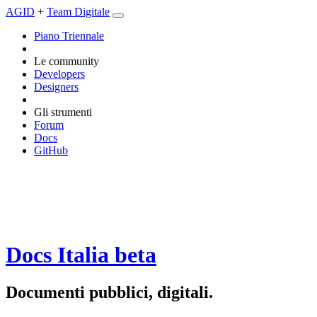
AGID
+
Team Digitale
Piano Triennale
Le community
Developers
Designers
Gli strumenti
Forum
Docs
GitHub
Docs Italia
beta
Documenti pubblici, digitali.