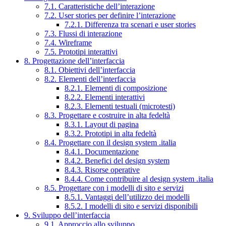
7.1. Caratteristiche dell’interazione
7.2. User stories per definire l’interazione
7.2.1. Differenza tra scenari e user stories
7.3. Flussi di interazione
7.4. Wireframe
7.5. Prototipi interattivi
8. Progettazione dell’interfaccia
8.1. Obiettivi dell’interfaccia
8.2. Elementi dell’interfaccia
8.2.1. Elementi di composizione
8.2.2. Elementi interattivi
8.2.3. Elementi testuali (microtesti)
8.3. Progettare e costruire in alta fedeltà
8.3.1. Layout di pagina
8.3.2. Prototipi in alta fedeltà
8.4. Progettare con il design system .italia
8.4.1. Documentazione
8.4.2. Benefici del design system
8.4.3. Risorse operative
8.4.4. Come contribuire al design system .italia
8.5. Progettare con i modelli di sito e servizi
8.5.1. Vantaggi dell’utilizzo dei modelli
8.5.2. I modelli di sito e servizi disponibili
9. Sviluppo dell’interfaccia
9.1. Approccio allo sviluppo