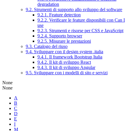
degradation
9.2. Strumenti di supporto allo sviluppo del software
9.2.1. Feature detection
9.2.2. Verificare le feature disponibili con Can I
use
9.2.3. Strumenti e risorse per CSS e JavaScript
9.2.4. Supporto browser
9.2.5. Misurare le prestazioni
9.3. Catalogo del riuso
9.4. Sviluppare con il design system .italia
9.4.1. Il framework Bootstrap Italia
9.4.2. Il kit di sviluppo React
9.4.3. Il kit di sviluppo Angular
9.5. Sviluppare con i modelli di sito e servizi
None
None
A
B
C
D
E
I
M