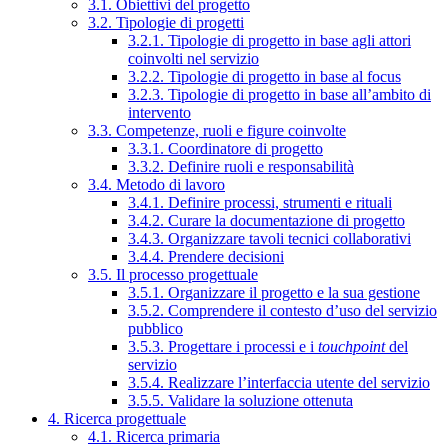
3.1. Obiettivi del progetto
3.2. Tipologie di progetti
3.2.1. Tipologie di progetto in base agli attori
coinvolti nel servizio
3.2.2. Tipologie di progetto in base al focus
3.2.3. Tipologie di progetto in base all’ambito di
intervento
3.3. Competenze, ruoli e figure coinvolte
3.3.1. Coordinatore di progetto
3.3.2. Definire ruoli e responsabilità
3.4. Metodo di lavoro
3.4.1. Definire processi, strumenti e rituali
3.4.2. Curare la documentazione di progetto
3.4.3. Organizzare tavoli tecnici collaborativi
3.4.4. Prendere decisioni
3.5. Il processo progettuale
3.5.1. Organizzare il progetto e la sua gestione
3.5.2. Comprendere il contesto d’uso del servizio
pubblico
3.5.3. Progettare i processi e i
touchpoint
del
servizio
3.5.4. Realizzare l’interfaccia utente del servizio
3.5.5. Validare la soluzione ottenuta
4. Ricerca progettuale
4.1. Ricerca primaria