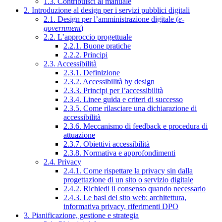
1.3. Contribuisci al manuale
2. Introduzione al design per i servizi pubblici digitali
2.1. Design per l’amministrazione digitale (
e-
government
)
2.2. L’approccio progettuale
2.2.1. Buone pratiche
2.2.2. Principi
2.3. Accessibilità
2.3.1. Definizione
2.3.2. Accessibilità by design
2.3.3. Principi per l’accessibilità
2.3.4. Linee guida e criteri di successo
2.3.5. Come rilasciare una dichiarazione di
accessibilità
2.3.6. Meccanismo di feedback e procedura di
attuazione
2.3.7. Obiettivi accessibilità
2.3.8. Normativa e approfondimenti
2.4. Privacy
2.4.1. Come rispettare la privacy sin dalla
progettazione di un sito o servizio digitale
2.4.2. Richiedi il consenso quando necessario
2.4.3. Le basi del sito web: architettura,
informativa privacy, riferimenti DPO
3. Pianificazione, gestione e strategia