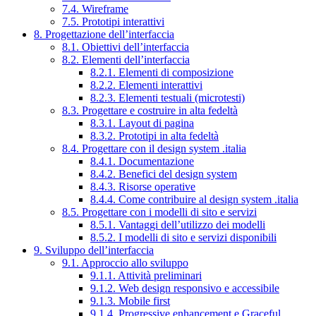
7.4. Wireframe
7.5. Prototipi interattivi
8. Progettazione dell’interfaccia
8.1. Obiettivi dell’interfaccia
8.2. Elementi dell’interfaccia
8.2.1. Elementi di composizione
8.2.2. Elementi interattivi
8.2.3. Elementi testuali (microtesti)
8.3. Progettare e costruire in alta fedeltà
8.3.1. Layout di pagina
8.3.2. Prototipi in alta fedeltà
8.4. Progettare con il design system .italia
8.4.1. Documentazione
8.4.2. Benefici del design system
8.4.3. Risorse operative
8.4.4. Come contribuire al design system .italia
8.5. Progettare con i modelli di sito e servizi
8.5.1. Vantaggi dell’utilizzo dei modelli
8.5.2. I modelli di sito e servizi disponibili
9. Sviluppo dell’interfaccia
9.1. Approccio allo sviluppo
9.1.1. Attività preliminari
9.1.2. Web design responsivo e accessibile
9.1.3. Mobile first
9.1.4. Progressive enhancement e Graceful