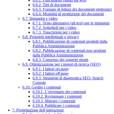
6.6.1. I documenti vanno sul web
6.6.2. Tipi di documenti
6.6.3. Formato di lettura dei documenti elettronici
6.6.4. Modalità di produzione dei documenti
6.7. Immagini e video
6.7.1. Testo alternativo (alt text) per le immagini
6.7.2. Sottotitoli per i video
6.7.3. Trascrizioni per i video
6.8. Proprietà intellettuale e privacy
6.8.1. Pubblicazione di contenuti prodotti dalla
Pubblica Amministrazione
6.8.2. Pubblicazione di contenuti non prodotti
dalla Pubblica Amministrazione
6.8.3. Consenso dei soggetti ritratti
6.9. Ottimizzazione per i motori di ricerca (SEO)
6.9.1. I fattori
on-page
6.9.2. I fattori
off-page
6.9.3. Strumenti di diagnostica SEO: Search
Console
6.10. Gestire i contenuti
6.10.1. L’inventario dei contenuti
6.10.2. Revisionare i contenuti
6.10.3. Migrare i contenuti
6.10.4. Pubblicare i contenuti
7. Progettazione dell’interazione