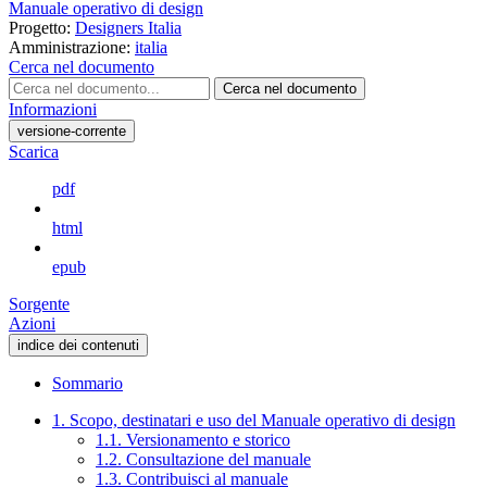
Manuale operativo di design
Progetto:
Designers Italia
Amministrazione:
italia
Cerca nel documento
Cerca nel documento
Informazioni
versione-corrente
Scarica
pdf
html
epub
Sorgente
Azioni
indice dei contenuti
Sommario
1. Scopo, destinatari e uso del Manuale operativo di design
1.1. Versionamento e storico
1.2. Consultazione del manuale
1.3. Contribuisci al manuale