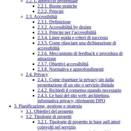
2.2. L’approccio progettuale
2.2.1. Buone pratiche
2.2.2. Principi
2.3. Accessibilità
2.3.1. Definizione
2.3.2. Accessibilità by design
2.3.3. Principi per l’accessibilità
2.3.4. Linee guida e criteri di successo
2.3.5. Come rilasciare una dichiarazione di
accessibilità
2.3.6. Meccanismo di feedback e procedura di
attuazione
2.3.7. Obiettivi accessibilità
2.3.8. Normativa e approfondimenti
2.4. Privacy
2.4.1. Come rispettare la privacy sin dalla
progettazione di un sito o servizio digitale
2.4.2. Richiedi il consenso quando necessario
2.4.3. Le basi del sito web: architettura,
informativa privacy, riferimenti DPO
3. Pianificazione, gestione e strategia
3.1. Obiettivi del progetto
3.2. Tipologie di progetti
3.2.1. Tipologie di progetto in base agli attori
coinvolti nel servizio