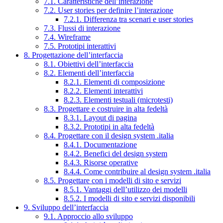
7.1. Caratteristiche dell’interazione
7.2. User stories per definire l’interazione
7.2.1. Differenza tra scenari e user stories
7.3. Flussi di interazione
7.4. Wireframe
7.5. Prototipi interattivi
8. Progettazione dell’interfaccia
8.1. Obiettivi dell’interfaccia
8.2. Elementi dell’interfaccia
8.2.1. Elementi di composizione
8.2.2. Elementi interattivi
8.2.3. Elementi testuali (microtesti)
8.3. Progettare e costruire in alta fedeltà
8.3.1. Layout di pagina
8.3.2. Prototipi in alta fedeltà
8.4. Progettare con il design system .italia
8.4.1. Documentazione
8.4.2. Benefici del design system
8.4.3. Risorse operative
8.4.4. Come contribuire al design system .italia
8.5. Progettare con i modelli di sito e servizi
8.5.1. Vantaggi dell’utilizzo dei modelli
8.5.2. I modelli di sito e servizi disponibili
9. Sviluppo dell’interfaccia
9.1. Approccio allo sviluppo