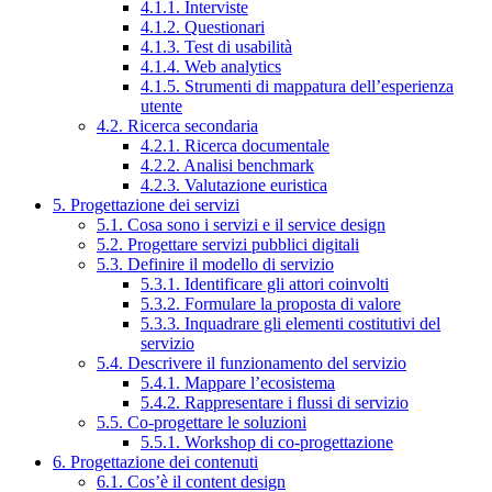
4.1.1. Interviste
4.1.2. Questionari
4.1.3. Test di usabilità
4.1.4. Web analytics
4.1.5. Strumenti di mappatura dell’esperienza
utente
4.2. Ricerca secondaria
4.2.1. Ricerca documentale
4.2.2. Analisi benchmark
4.2.3. Valutazione euristica
5. Progettazione dei servizi
5.1. Cosa sono i servizi e il service design
5.2. Progettare servizi pubblici digitali
5.3. Definire il modello di servizio
5.3.1. Identificare gli attori coinvolti
5.3.2. Formulare la proposta di valore
5.3.3. Inquadrare gli elementi costitutivi del
servizio
5.4. Descrivere il funzionamento del servizio
5.4.1. Mappare l’ecosistema
5.4.2. Rappresentare i flussi di servizio
5.5. Co-progettare le soluzioni
5.5.1. Workshop di co-progettazione
6. Progettazione dei contenuti
6.1. Cos’è il content design