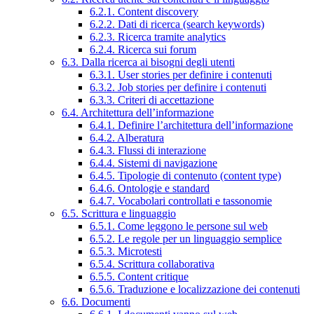
6.2.1. Content discovery
6.2.2. Dati di ricerca (search keywords)
6.2.3. Ricerca tramite analytics
6.2.4. Ricerca sui forum
6.3. Dalla ricerca ai bisogni degli utenti
6.3.1. User stories per definire i contenuti
6.3.2. Job stories per definire i contenuti
6.3.3. Criteri di accettazione
6.4. Architettura dell’informazione
6.4.1. Definire l’architettura dell’informazione
6.4.2. Alberatura
6.4.3. Flussi di interazione
6.4.4. Sistemi di navigazione
6.4.5. Tipologie di contenuto (content type)
6.4.6. Ontologie e standard
6.4.7. Vocabolari controllati e tassonomie
6.5. Scrittura e linguaggio
6.5.1. Come leggono le persone sul web
6.5.2. Le regole per un linguaggio semplice
6.5.3. Microtesti
6.5.4. Scrittura collaborativa
6.5.5. Content critique
6.5.6. Traduzione e localizzazione dei contenuti
6.6. Documenti