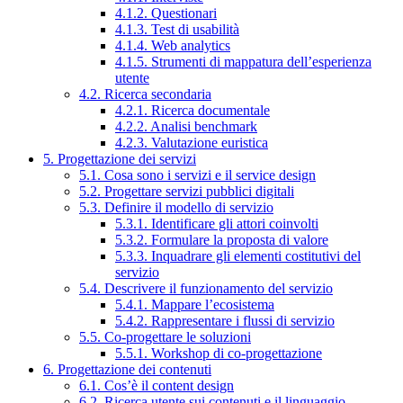
4.1.2. Questionari
4.1.3. Test di usabilità
4.1.4. Web analytics
4.1.5. Strumenti di mappatura dell’esperienza
utente
4.2. Ricerca secondaria
4.2.1. Ricerca documentale
4.2.2. Analisi benchmark
4.2.3. Valutazione euristica
5. Progettazione dei servizi
5.1. Cosa sono i servizi e il service design
5.2. Progettare servizi pubblici digitali
5.3. Definire il modello di servizio
5.3.1. Identificare gli attori coinvolti
5.3.2. Formulare la proposta di valore
5.3.3. Inquadrare gli elementi costitutivi del
servizio
5.4. Descrivere il funzionamento del servizio
5.4.1. Mappare l’ecosistema
5.4.2. Rappresentare i flussi di servizio
5.5. Co-progettare le soluzioni
5.5.1. Workshop di co-progettazione
6. Progettazione dei contenuti
6.1. Cos’è il content design
6.2. Ricerca utente sui contenuti e il linguaggio