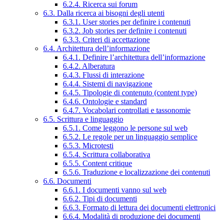
6.2.4. Ricerca sui forum
6.3. Dalla ricerca ai bisogni degli utenti
6.3.1. User stories per definire i contenuti
6.3.2. Job stories per definire i contenuti
6.3.3. Criteri di accettazione
6.4. Architettura dell’informazione
6.4.1. Definire l’architettura dell’informazione
6.4.2. Alberatura
6.4.3. Flussi di interazione
6.4.4. Sistemi di navigazione
6.4.5. Tipologie di contenuto (content type)
6.4.6. Ontologie e standard
6.4.7. Vocabolari controllati e tassonomie
6.5. Scrittura e linguaggio
6.5.1. Come leggono le persone sul web
6.5.2. Le regole per un linguaggio semplice
6.5.3. Microtesti
6.5.4. Scrittura collaborativa
6.5.5. Content critique
6.5.6. Traduzione e localizzazione dei contenuti
6.6. Documenti
6.6.1. I documenti vanno sul web
6.6.2. Tipi di documenti
6.6.3. Formato di lettura dei documenti elettronici
6.6.4. Modalità di produzione dei documenti