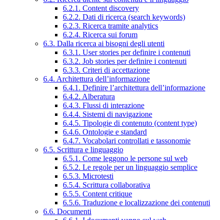
6.2.1. Content discovery
6.2.2. Dati di ricerca (search keywords)
6.2.3. Ricerca tramite analytics
6.2.4. Ricerca sui forum
6.3. Dalla ricerca ai bisogni degli utenti
6.3.1. User stories per definire i contenuti
6.3.2. Job stories per definire i contenuti
6.3.3. Criteri di accettazione
6.4. Architettura dell’informazione
6.4.1. Definire l’architettura dell’informazione
6.4.2. Alberatura
6.4.3. Flussi di interazione
6.4.4. Sistemi di navigazione
6.4.5. Tipologie di contenuto (content type)
6.4.6. Ontologie e standard
6.4.7. Vocabolari controllati e tassonomie
6.5. Scrittura e linguaggio
6.5.1. Come leggono le persone sul web
6.5.2. Le regole per un linguaggio semplice
6.5.3. Microtesti
6.5.4. Scrittura collaborativa
6.5.5. Content critique
6.5.6. Traduzione e localizzazione dei contenuti
6.6. Documenti