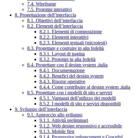
7.4. Wireframe
7.5. Prototipi interattivi
8. Progettazione dell’interfaccia
8.1. Obiettivi dell’interfaccia
8.2. Elementi dell’interfaccia
8.2.1. Elementi di composizione
8.2.2. Elementi interattivi
8.2.3. Elementi testuali (microtesti)
8.3. Progettare e costruire in alta fedeltà
8.3.1. Layout di pagina
8.3.2. Prototipi in alta fedeltà
8.4. Progettare con il design system .italia
8.4.1. Documentazione
8.4.2. Benefici del design system
8.4.3. Risorse operative
8.4.4. Come contribuire al design system .italia
8.5. Progettare con i modelli di sito e servizi
8.5.1. Vantaggi dell’utilizzo dei modelli
8.5.2. I modelli di sito e servizi disponibili
9. Sviluppo dell’interfaccia
9.1. Approccio allo sviluppo
9.1.1. Attività preliminari
9.1.2. Web design responsivo e accessibile
9.1.3. Mobile first
9.1.4. Progressive enhancement e Graceful