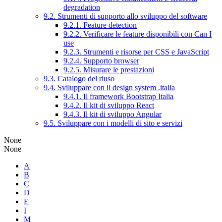
degradation
9.2. Strumenti di supporto allo sviluppo del software
9.2.1. Feature detection
9.2.2. Verificare le feature disponibili con Can I
use
9.2.3. Strumenti e risorse per CSS e JavaScript
9.2.4. Supporto browser
9.2.5. Misurare le prestazioni
9.3. Catalogo del riuso
9.4. Sviluppare con il design system .italia
9.4.1. Il framework Bootstrap Italia
9.4.2. Il kit di sviluppo React
9.4.3. Il kit di sviluppo Angular
9.5. Sviluppare con i modelli di sito e servizi
None
None
A
B
C
D
E
I
M