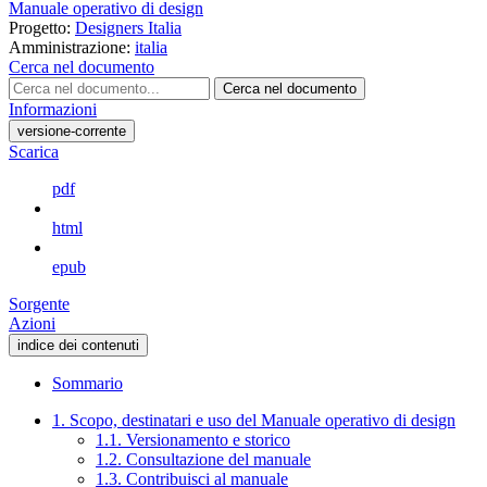
Manuale operativo di design
Progetto:
Designers Italia
Amministrazione:
italia
Cerca nel documento
Cerca nel documento
Informazioni
versione-corrente
Scarica
pdf
html
epub
Sorgente
Azioni
indice dei contenuti
Sommario
1. Scopo, destinatari e uso del Manuale operativo di design
1.1. Versionamento e storico
1.2. Consultazione del manuale
1.3. Contribuisci al manuale