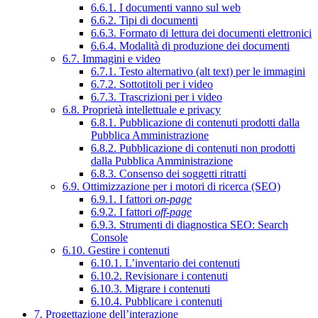
6.6.1. I documenti vanno sul web
6.6.2. Tipi di documenti
6.6.3. Formato di lettura dei documenti elettronici
6.6.4. Modalità di produzione dei documenti
6.7. Immagini e video
6.7.1. Testo alternativo (alt text) per le immagini
6.7.2. Sottotitoli per i video
6.7.3. Trascrizioni per i video
6.8. Proprietà intellettuale e privacy
6.8.1. Pubblicazione di contenuti prodotti dalla
Pubblica Amministrazione
6.8.2. Pubblicazione di contenuti non prodotti
dalla Pubblica Amministrazione
6.8.3. Consenso dei soggetti ritratti
6.9. Ottimizzazione per i motori di ricerca (SEO)
6.9.1. I fattori
on-page
6.9.2. I fattori
off-page
6.9.3. Strumenti di diagnostica SEO: Search
Console
6.10. Gestire i contenuti
6.10.1. L’inventario dei contenuti
6.10.2. Revisionare i contenuti
6.10.3. Migrare i contenuti
6.10.4. Pubblicare i contenuti
7. Progettazione dell’interazione