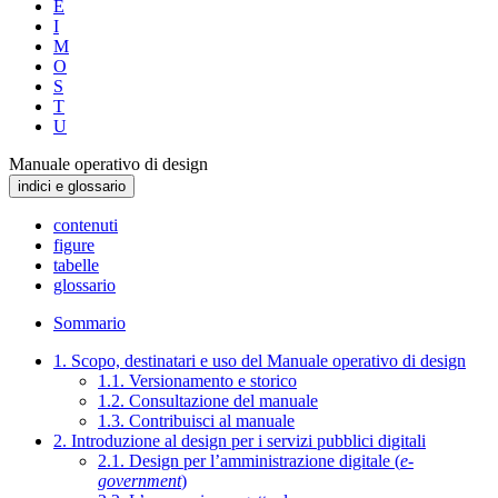
E
I
M
O
S
T
U
Manuale operativo di design
indici e glossario
contenuti
figure
tabelle
glossario
Sommario
1. Scopo, destinatari e uso del Manuale operativo di design
1.1. Versionamento e storico
1.2. Consultazione del manuale
1.3. Contribuisci al manuale
2. Introduzione al design per i servizi pubblici digitali
2.1. Design per l’amministrazione digitale (
e-
government
)