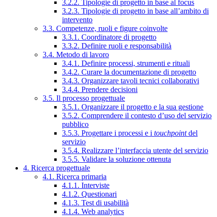
3.2.2. Tipologie di progetto in base al focus
3.2.3. Tipologie di progetto in base all’ambito di
intervento
3.3. Competenze, ruoli e figure coinvolte
3.3.1. Coordinatore di progetto
3.3.2. Definire ruoli e responsabilità
3.4. Metodo di lavoro
3.4.1. Definire processi, strumenti e rituali
3.4.2. Curare la documentazione di progetto
3.4.3. Organizzare tavoli tecnici collaborativi
3.4.4. Prendere decisioni
3.5. Il processo progettuale
3.5.1. Organizzare il progetto e la sua gestione
3.5.2. Comprendere il contesto d’uso del servizio
pubblico
3.5.3. Progettare i processi e i
touchpoint
del
servizio
3.5.4. Realizzare l’interfaccia utente del servizio
3.5.5. Validare la soluzione ottenuta
4. Ricerca progettuale
4.1. Ricerca primaria
4.1.1. Interviste
4.1.2. Questionari
4.1.3. Test di usabilità
4.1.4. Web analytics