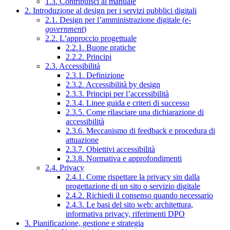
1.3. Contribuisci al manuale
2. Introduzione al design per i servizi pubblici digitali
2.1. Design per l’amministrazione digitale (
e-
government
)
2.2. L’approccio progettuale
2.2.1. Buone pratiche
2.2.2. Principi
2.3. Accessibilità
2.3.1. Definizione
2.3.2. Accessibilità by design
2.3.3. Principi per l’accessibilità
2.3.4. Linee guida e criteri di successo
2.3.5. Come rilasciare una dichiarazione di
accessibilità
2.3.6. Meccanismo di feedback e procedura di
attuazione
2.3.7. Obiettivi accessibilità
2.3.8. Normativa e approfondimenti
2.4. Privacy
2.4.1. Come rispettare la privacy sin dalla
progettazione di un sito o servizio digitale
2.4.2. Richiedi il consenso quando necessario
2.4.3. Le basi del sito web: architettura,
informativa privacy, riferimenti DPO
3. Pianificazione, gestione e strategia