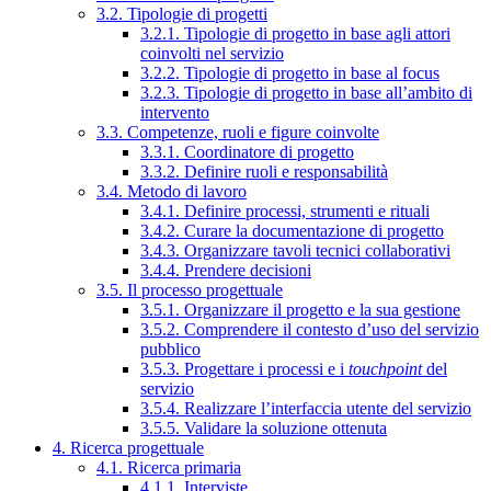
3.2. Tipologie di progetti
3.2.1. Tipologie di progetto in base agli attori
coinvolti nel servizio
3.2.2. Tipologie di progetto in base al focus
3.2.3. Tipologie di progetto in base all’ambito di
intervento
3.3. Competenze, ruoli e figure coinvolte
3.3.1. Coordinatore di progetto
3.3.2. Definire ruoli e responsabilità
3.4. Metodo di lavoro
3.4.1. Definire processi, strumenti e rituali
3.4.2. Curare la documentazione di progetto
3.4.3. Organizzare tavoli tecnici collaborativi
3.4.4. Prendere decisioni
3.5. Il processo progettuale
3.5.1. Organizzare il progetto e la sua gestione
3.5.2. Comprendere il contesto d’uso del servizio
pubblico
3.5.3. Progettare i processi e i
touchpoint
del
servizio
3.5.4. Realizzare l’interfaccia utente del servizio
3.5.5. Validare la soluzione ottenuta
4. Ricerca progettuale
4.1. Ricerca primaria
4.1.1. Interviste