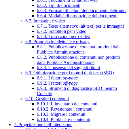
6.6.1. I documenti vanno sul web
6.6.2. Tipi di documenti
6.6.3. Formato di lettura dei documenti elettronici
6.6.4. Modalità di produzione dei documenti
6.7. Immagini e video
6.7.1. Testo alternativo (alt text) per le immagini
6.7.2. Sottotitoli per i video
6.7.3. Trascrizioni per i video
6.8. Proprietà intellettuale e privacy
6.8.1. Pubblicazione di contenuti prodotti dalla
Pubblica Amministrazione
6.8.2. Pubblicazione di contenuti non prodotti
dalla Pubblica Amministrazione
6.8.3. Consenso dei soggetti ritratti
6.9. Ottimizzazione per i motori di ricerca (SEO)
6.9.1. I fattori
on-page
6.9.2. I fattori
off-page
6.9.3. Strumenti di diagnostica SEO: Search
Console
6.10. Gestire i contenuti
6.10.1. L’inventario dei contenuti
6.10.2. Revisionare i contenuti
6.10.3. Migrare i contenuti
6.10.4. Pubblicare i contenuti
7. Progettazione dell’interazione