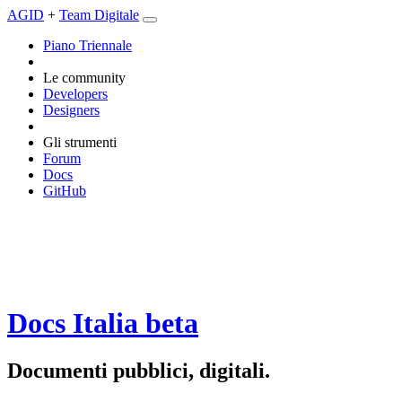
AGID
+
Team Digitale
Piano Triennale
Le community
Developers
Designers
Gli strumenti
Forum
Docs
GitHub
Docs Italia
beta
Documenti pubblici, digitali.