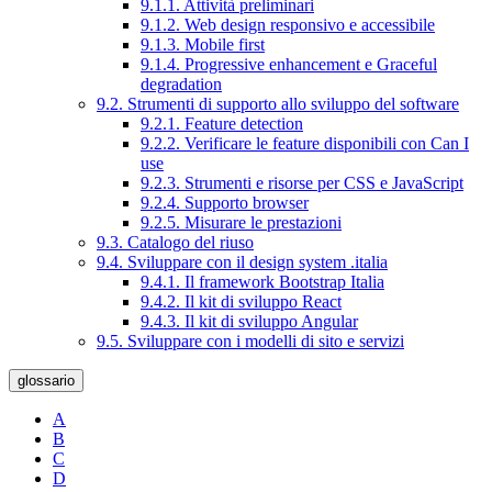
9.1.1. Attività preliminari
9.1.2. Web design responsivo e accessibile
9.1.3. Mobile first
9.1.4. Progressive enhancement e Graceful
degradation
9.2. Strumenti di supporto allo sviluppo del software
9.2.1. Feature detection
9.2.2. Verificare le feature disponibili con Can I
use
9.2.3. Strumenti e risorse per CSS e JavaScript
9.2.4. Supporto browser
9.2.5. Misurare le prestazioni
9.3. Catalogo del riuso
9.4. Sviluppare con il design system .italia
9.4.1. Il framework Bootstrap Italia
9.4.2. Il kit di sviluppo React
9.4.3. Il kit di sviluppo Angular
9.5. Sviluppare con i modelli di sito e servizi
glossario
A
B
C
D