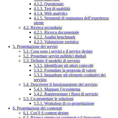
4.1.2. Questionari
4.1.3. Test di usabilità
4.1.4. Web analytics
4.1.5. Strumenti di mappatura dell’esperienza
utente
4.2. Ricerca secondaria
4.2.1. Ricerca documentale
4.2.2. Analisi benchmark
4.2.3. Valutazione euristica
5. Progettazione dei servizi
5.1. Cosa sono i servizi e il service design
5.2. Progettare servizi pubblici digitali
5.3. Definire il modello di servizio
5.3.1. Identificare gli attori coinvolti
5.3.2. Formulare la proposta di valore
5.3.3. Inquadrare gli elementi costitutivi del
servizio
5.4. Descrivere il funzionamento del servizio
5.4.1. Mappare l’ecosistema
5.4.2. Rappresentare i flussi di servizio
5.5. Co-progettare le soluzioni
5.5.1. Workshop di co-progettazione
6. Progettazione dei contenuti
6.1. Cos’è il content design
6.2. Ricerca utente sui contenuti e il linguaggio