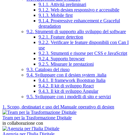
9.1.1. Attività preliminari
9.1.2. Web design responsivo e accessibile
9.1.3. Mobile first
9.1.4. Progressive enhancement e Graceful
degradation
9.2. Strumenti di supporto allo sviluppo del software
9.2.1. Feature detection
9.2.2. Verificare le feature disponibili con Can I
use
9.2.3. Strumenti e risorse per CSS e JavaScript
9.2.4. Supporto browser
9.2.5. Misurare le prestazioni
9.3. Catalogo del riuso
9.4. Sviluppare con il design system .italia
9.4.1. Il framework Bootstrap Italia
9.4.2. Il kit di sviluppo React
9.4.3. Il kit di sviluppo Angular
9.5. Sviluppare con i modelli di sito e servizi
1. Scopo, destinatari e uso del Manuale operativo di design
Team per la Trasformazione Digitale
in collaborazione con
Agenzia per l'Italia Digitale