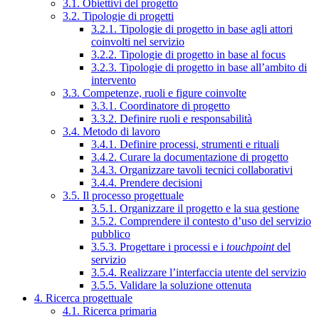
3.1. Obiettivi del progetto
3.2. Tipologie di progetti
3.2.1. Tipologie di progetto in base agli attori
coinvolti nel servizio
3.2.2. Tipologie di progetto in base al focus
3.2.3. Tipologie di progetto in base all’ambito di
intervento
3.3. Competenze, ruoli e figure coinvolte
3.3.1. Coordinatore di progetto
3.3.2. Definire ruoli e responsabilità
3.4. Metodo di lavoro
3.4.1. Definire processi, strumenti e rituali
3.4.2. Curare la documentazione di progetto
3.4.3. Organizzare tavoli tecnici collaborativi
3.4.4. Prendere decisioni
3.5. Il processo progettuale
3.5.1. Organizzare il progetto e la sua gestione
3.5.2. Comprendere il contesto d’uso del servizio
pubblico
3.5.3. Progettare i processi e i
touchpoint
del
servizio
3.5.4. Realizzare l’interfaccia utente del servizio
3.5.5. Validare la soluzione ottenuta
4. Ricerca progettuale
4.1. Ricerca primaria