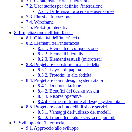
7.1. Caratteristiche dell’interazione
7.2. User stories per definire l’interazione
7.2.1. Differenza tra scenari e user stories
7.3. Flussi di interazione
7.4. Wireframe
7.5. Prototipi interattivi
8. Progettazione dell’interfaccia
8.1. Obiettivi dell’interfaccia
8.2. Elementi dell’interfaccia
8.2.1. Elementi di composizione
8.2.2. Elementi interattivi
8.2.3. Elementi testuali (microtesti)
8.3. Progettare e costruire in alta fedeltà
8.3.1. Layout di pagina
8.3.2. Prototipi in alta fedeltà
8.4. Progettare con il design system .italia
8.4.1. Documentazione
8.4.2. Benefici del design system
8.4.3. Risorse operative
8.4.4. Come contribuire al design system .italia
8.5. Progettare con i modelli di sito e servizi
8.5.1. Vantaggi dell’utilizzo dei modelli
8.5.2. I modelli di sito e servizi disponibili
9. Sviluppo dell’interfaccia
9.1. Approccio allo sviluppo