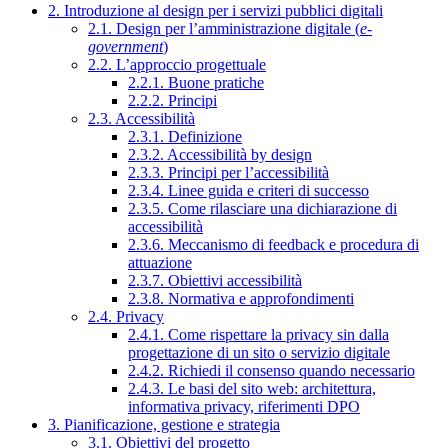
2. Introduzione al design per i servizi pubblici digitali
2.1. Design per l’amministrazione digitale (
e-
government
)
2.2. L’approccio progettuale
2.2.1. Buone pratiche
2.2.2. Principi
2.3. Accessibilità
2.3.1. Definizione
2.3.2. Accessibilità by design
2.3.3. Principi per l’accessibilità
2.3.4. Linee guida e criteri di successo
2.3.5. Come rilasciare una dichiarazione di
accessibilità
2.3.6. Meccanismo di feedback e procedura di
attuazione
2.3.7. Obiettivi accessibilità
2.3.8. Normativa e approfondimenti
2.4. Privacy
2.4.1. Come rispettare la privacy sin dalla
progettazione di un sito o servizio digitale
2.4.2. Richiedi il consenso quando necessario
2.4.3. Le basi del sito web: architettura,
informativa privacy, riferimenti DPO
3. Pianificazione, gestione e strategia
3.1. Obiettivi del progetto