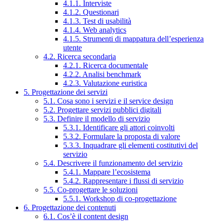
4.1.1. Interviste
4.1.2. Questionari
4.1.3. Test di usabilità
4.1.4. Web analytics
4.1.5. Strumenti di mappatura dell’esperienza
utente
4.2. Ricerca secondaria
4.2.1. Ricerca documentale
4.2.2. Analisi benchmark
4.2.3. Valutazione euristica
5. Progettazione dei servizi
5.1. Cosa sono i servizi e il service design
5.2. Progettare servizi pubblici digitali
5.3. Definire il modello di servizio
5.3.1. Identificare gli attori coinvolti
5.3.2. Formulare la proposta di valore
5.3.3. Inquadrare gli elementi costitutivi del
servizio
5.4. Descrivere il funzionamento del servizio
5.4.1. Mappare l’ecosistema
5.4.2. Rappresentare i flussi di servizio
5.5. Co-progettare le soluzioni
5.5.1. Workshop di co-progettazione
6. Progettazione dei contenuti
6.1. Cos’è il content design