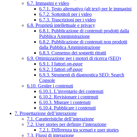
6.7. Immagini e video
6.7.1. Testo alternativo (alt text) per le immagini
6.7.2. Sottotitoli per i video
6.7.3. Trascrizioni per i video
6.8. Proprietà intellettuale e privacy
6.8.1. Pubblicazione di contenuti prodotti dalla
Pubblica Amministrazione
6.8.2. Pubblicazione di contenuti non prodotti
dalla Pubblica Amministrazione
6.8.3. Consenso dei soggetti ritratti
6.9. Ottimizzazione per i motori di ricerca (SEO)
6.9.1. I fattori
on-page
6.9.2. I fattori
off-page
6.9.3. Strumenti di diagnostica SEO: Search
Console
6.10. Gestire i contenuti
6.10.1. L’inventario dei contenuti
6.10.2. Revisionare i contenuti
6.10.3. Migrare i contenuti
6.10.4. Pubblicare i contenuti
7. Progettazione dell’interazione
7.1. Caratteristiche dell’interazione
7.2. User stories per definire l’interazione
7.2.1. Differenza tra scenari e user stories
7.3. Flussi di interazione