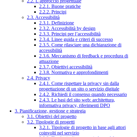
2.2. L’approccio progettuale
2.2.1. Buone pratiche
2.2.2. Principi
2.3. Accessibilità
2.3.1. Definizione
2.3.2. Accessibilità by design
2.3.3. Principi per l’accessibilità
2.3.4. Linee guida e criteri di successo
2.3.5. Come rilasciare una dichiarazione di
accessibilità
2.3.6. Meccanismo di feedback e procedura di
attuazione
2.3.7. Obiettivi accessibilità
2.3.8. Normativa e approfondimenti
2.4. Privacy
2.4.1. Come rispettare la privacy sin dalla
progettazione di un sito o servizio digitale
2.4.2. Richiedi il consenso quando necessario
2.4.3. Le basi del sito web: architettura,
informativa privacy, riferimenti DPO
3. Pianificazione, gestione e strategia
3.1. Obiettivi del progetto
3.2. Tipologie di progetti
3.2.1. Tipologie di progetto in base agli attori
coinvolti nel servizio