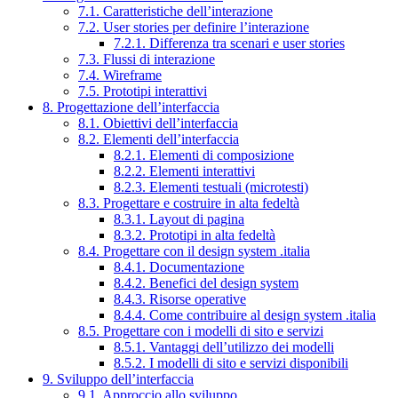
7.1. Caratteristiche dell’interazione
7.2. User stories per definire l’interazione
7.2.1. Differenza tra scenari e user stories
7.3. Flussi di interazione
7.4. Wireframe
7.5. Prototipi interattivi
8. Progettazione dell’interfaccia
8.1. Obiettivi dell’interfaccia
8.2. Elementi dell’interfaccia
8.2.1. Elementi di composizione
8.2.2. Elementi interattivi
8.2.3. Elementi testuali (microtesti)
8.3. Progettare e costruire in alta fedeltà
8.3.1. Layout di pagina
8.3.2. Prototipi in alta fedeltà
8.4. Progettare con il design system .italia
8.4.1. Documentazione
8.4.2. Benefici del design system
8.4.3. Risorse operative
8.4.4. Come contribuire al design system .italia
8.5. Progettare con i modelli di sito e servizi
8.5.1. Vantaggi dell’utilizzo dei modelli
8.5.2. I modelli di sito e servizi disponibili
9. Sviluppo dell’interfaccia
9.1. Approccio allo sviluppo