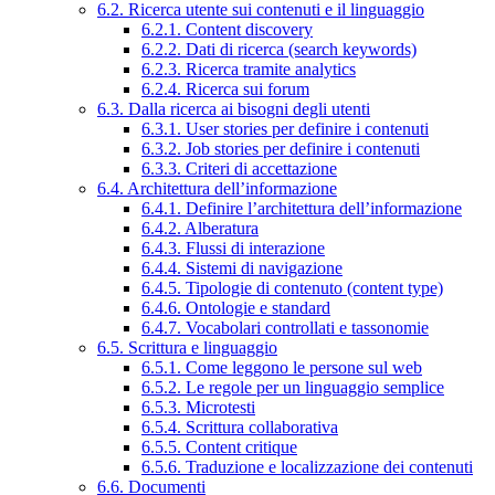
6.2. Ricerca utente sui contenuti e il linguaggio
6.2.1. Content discovery
6.2.2. Dati di ricerca (search keywords)
6.2.3. Ricerca tramite analytics
6.2.4. Ricerca sui forum
6.3. Dalla ricerca ai bisogni degli utenti
6.3.1. User stories per definire i contenuti
6.3.2. Job stories per definire i contenuti
6.3.3. Criteri di accettazione
6.4. Architettura dell’informazione
6.4.1. Definire l’architettura dell’informazione
6.4.2. Alberatura
6.4.3. Flussi di interazione
6.4.4. Sistemi di navigazione
6.4.5. Tipologie di contenuto (content type)
6.4.6. Ontologie e standard
6.4.7. Vocabolari controllati e tassonomie
6.5. Scrittura e linguaggio
6.5.1. Come leggono le persone sul web
6.5.2. Le regole per un linguaggio semplice
6.5.3. Microtesti
6.5.4. Scrittura collaborativa
6.5.5. Content critique
6.5.6. Traduzione e localizzazione dei contenuti
6.6. Documenti