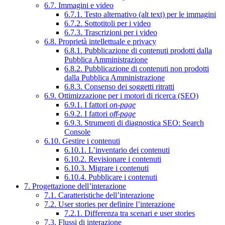
6.7. Immagini e video
6.7.1. Testo alternativo (alt text) per le immagini
6.7.2. Sottotitoli per i video
6.7.3. Trascrizioni per i video
6.8. Proprietà intellettuale e privacy
6.8.1. Pubblicazione di contenuti prodotti dalla
Pubblica Amministrazione
6.8.2. Pubblicazione di contenuti non prodotti
dalla Pubblica Amministrazione
6.8.3. Consenso dei soggetti ritratti
6.9. Ottimizzazione per i motori di ricerca (SEO)
6.9.1. I fattori
on-page
6.9.2. I fattori
off-page
6.9.3. Strumenti di diagnostica SEO: Search
Console
6.10. Gestire i contenuti
6.10.1. L’inventario dei contenuti
6.10.2. Revisionare i contenuti
6.10.3. Migrare i contenuti
6.10.4. Pubblicare i contenuti
7. Progettazione dell’interazione
7.1. Caratteristiche dell’interazione
7.2. User stories per definire l’interazione
7.2.1. Differenza tra scenari e user stories
7.3. Flussi di interazione