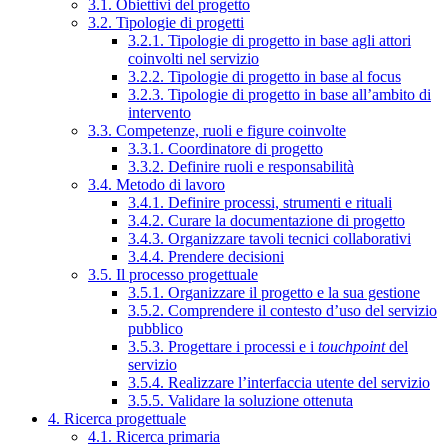
3.1. Obiettivi del progetto
3.2. Tipologie di progetti
3.2.1. Tipologie di progetto in base agli attori
coinvolti nel servizio
3.2.2. Tipologie di progetto in base al focus
3.2.3. Tipologie di progetto in base all’ambito di
intervento
3.3. Competenze, ruoli e figure coinvolte
3.3.1. Coordinatore di progetto
3.3.2. Definire ruoli e responsabilità
3.4. Metodo di lavoro
3.4.1. Definire processi, strumenti e rituali
3.4.2. Curare la documentazione di progetto
3.4.3. Organizzare tavoli tecnici collaborativi
3.4.4. Prendere decisioni
3.5. Il processo progettuale
3.5.1. Organizzare il progetto e la sua gestione
3.5.2. Comprendere il contesto d’uso del servizio
pubblico
3.5.3. Progettare i processi e i
touchpoint
del
servizio
3.5.4. Realizzare l’interfaccia utente del servizio
3.5.5. Validare la soluzione ottenuta
4. Ricerca progettuale
4.1. Ricerca primaria