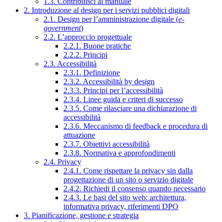
1.3. Contribuisci al manuale
2. Introduzione al design per i servizi pubblici digitali
2.1. Design per l’amministrazione digitale (
e-
government
)
2.2. L’approccio progettuale
2.2.1. Buone pratiche
2.2.2. Principi
2.3. Accessibilità
2.3.1. Definizione
2.3.2. Accessibilità by design
2.3.3. Principi per l’accessibilità
2.3.4. Linee guida e criteri di successo
2.3.5. Come rilasciare una dichiarazione di
accessibilità
2.3.6. Meccanismo di feedback e procedura di
attuazione
2.3.7. Obiettivi accessibilità
2.3.8. Normativa e approfondimenti
2.4. Privacy
2.4.1. Come rispettare la privacy sin dalla
progettazione di un sito o servizio digitale
2.4.2. Richiedi il consenso quando necessario
2.4.3. Le basi del sito web: architettura,
informativa privacy, riferimenti DPO
3. Pianificazione, gestione e strategia