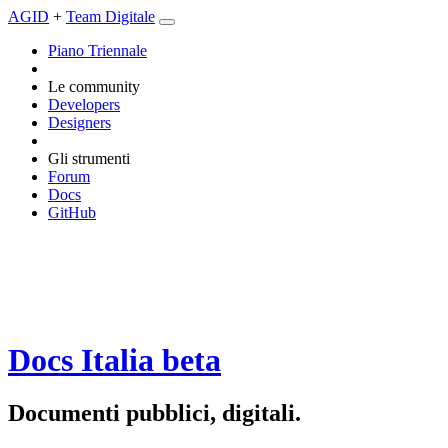
AGID
+
Team Digitale
Piano Triennale
Le community
Developers
Designers
Gli strumenti
Forum
Docs
GitHub
Docs Italia
beta
Documenti pubblici, digitali.