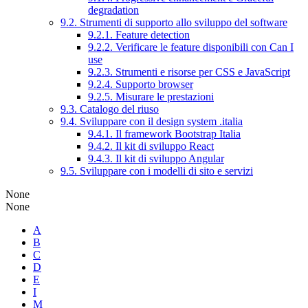
degradation
9.2. Strumenti di supporto allo sviluppo del software
9.2.1. Feature detection
9.2.2. Verificare le feature disponibili con Can I
use
9.2.3. Strumenti e risorse per CSS e JavaScript
9.2.4. Supporto browser
9.2.5. Misurare le prestazioni
9.3. Catalogo del riuso
9.4. Sviluppare con il design system .italia
9.4.1. Il framework Bootstrap Italia
9.4.2. Il kit di sviluppo React
9.4.3. Il kit di sviluppo Angular
9.5. Sviluppare con i modelli di sito e servizi
None
None
A
B
C
D
E
I
M