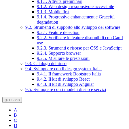
9.1.1. Attività preliminari
9.1.2. Web design responsivo e accessibile
9.1.3. Mobile first
9.1.4. Progressive enhancement e Graceful
degradation
9.2. Strumenti di supporto allo sviluppo del software
9.2.1. Feature detection
9.2.2. Verificare le feature disponibili con Can I
use
9.2.3. Strumenti e risorse per CSS e JavaScript
9.2.4. Supporto browser
9.2.5. Misurare le prestazioni
9.3. Catalogo del riuso
9.4. Sviluppare con il design system .italia
9.4.1. Il framework Bootstrap Italia
9.4.2. Il kit di sviluppo React
9.4.3. Il kit di sviluppo Angular
9.5. Sviluppare con i modelli di sito e servizi
glossario
A
B
C
D