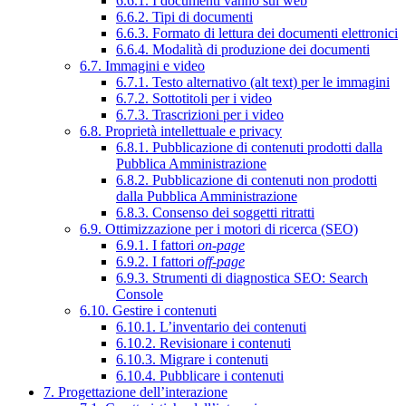
6.6.1. I documenti vanno sul web
6.6.2. Tipi di documenti
6.6.3. Formato di lettura dei documenti elettronici
6.6.4. Modalità di produzione dei documenti
6.7. Immagini e video
6.7.1. Testo alternativo (alt text) per le immagini
6.7.2. Sottotitoli per i video
6.7.3. Trascrizioni per i video
6.8. Proprietà intellettuale e privacy
6.8.1. Pubblicazione di contenuti prodotti dalla
Pubblica Amministrazione
6.8.2. Pubblicazione di contenuti non prodotti
dalla Pubblica Amministrazione
6.8.3. Consenso dei soggetti ritratti
6.9. Ottimizzazione per i motori di ricerca (SEO)
6.9.1. I fattori
on-page
6.9.2. I fattori
off-page
6.9.3. Strumenti di diagnostica SEO: Search
Console
6.10. Gestire i contenuti
6.10.1. L’inventario dei contenuti
6.10.2. Revisionare i contenuti
6.10.3. Migrare i contenuti
6.10.4. Pubblicare i contenuti
7. Progettazione dell’interazione