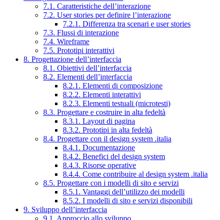
7.1. Caratteristiche dell’interazione
7.2. User stories per definire l’interazione
7.2.1. Differenza tra scenari e user stories
7.3. Flussi di interazione
7.4. Wireframe
7.5. Prototipi interattivi
8. Progettazione dell’interfaccia
8.1. Obiettivi dell’interfaccia
8.2. Elementi dell’interfaccia
8.2.1. Elementi di composizione
8.2.2. Elementi interattivi
8.2.3. Elementi testuali (microtesti)
8.3. Progettare e costruire in alta fedeltà
8.3.1. Layout di pagina
8.3.2. Prototipi in alta fedeltà
8.4. Progettare con il design system .italia
8.4.1. Documentazione
8.4.2. Benefici del design system
8.4.3. Risorse operative
8.4.4. Come contribuire al design system .italia
8.5. Progettare con i modelli di sito e servizi
8.5.1. Vantaggi dell’utilizzo dei modelli
8.5.2. I modelli di sito e servizi disponibili
9. Sviluppo dell’interfaccia
9.1. Approccio allo sviluppo