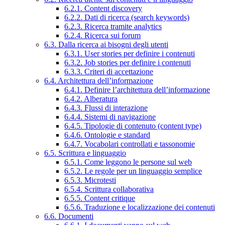
6.2.1. Content discovery
6.2.2. Dati di ricerca (search keywords)
6.2.3. Ricerca tramite analytics
6.2.4. Ricerca sui forum
6.3. Dalla ricerca ai bisogni degli utenti
6.3.1. User stories per definire i contenuti
6.3.2. Job stories per definire i contenuti
6.3.3. Criteri di accettazione
6.4. Architettura dell’informazione
6.4.1. Definire l’architettura dell’informazione
6.4.2. Alberatura
6.4.3. Flussi di interazione
6.4.4. Sistemi di navigazione
6.4.5. Tipologie di contenuto (content type)
6.4.6. Ontologie e standard
6.4.7. Vocabolari controllati e tassonomie
6.5. Scrittura e linguaggio
6.5.1. Come leggono le persone sul web
6.5.2. Le regole per un linguaggio semplice
6.5.3. Microtesti
6.5.4. Scrittura collaborativa
6.5.5. Content critique
6.5.6. Traduzione e localizzazione dei contenuti
6.6. Documenti