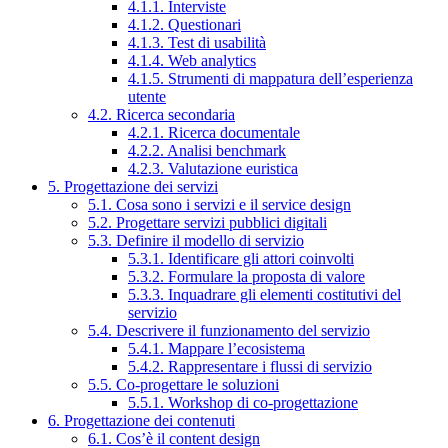
4.1.1. Interviste
4.1.2. Questionari
4.1.3. Test di usabilità
4.1.4. Web analytics
4.1.5. Strumenti di mappatura dell’esperienza
utente
4.2. Ricerca secondaria
4.2.1. Ricerca documentale
4.2.2. Analisi benchmark
4.2.3. Valutazione euristica
5. Progettazione dei servizi
5.1. Cosa sono i servizi e il service design
5.2. Progettare servizi pubblici digitali
5.3. Definire il modello di servizio
5.3.1. Identificare gli attori coinvolti
5.3.2. Formulare la proposta di valore
5.3.3. Inquadrare gli elementi costitutivi del
servizio
5.4. Descrivere il funzionamento del servizio
5.4.1. Mappare l’ecosistema
5.4.2. Rappresentare i flussi di servizio
5.5. Co-progettare le soluzioni
5.5.1. Workshop di co-progettazione
6. Progettazione dei contenuti
6.1. Cos’è il content design