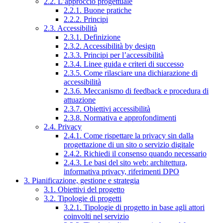
2.2. L’approccio progettuale
2.2.1. Buone pratiche
2.2.2. Principi
2.3. Accessibilità
2.3.1. Definizione
2.3.2. Accessibilità by design
2.3.3. Principi per l’accessibilità
2.3.4. Linee guida e criteri di successo
2.3.5. Come rilasciare una dichiarazione di
accessibilità
2.3.6. Meccanismo di feedback e procedura di
attuazione
2.3.7. Obiettivi accessibilità
2.3.8. Normativa e approfondimenti
2.4. Privacy
2.4.1. Come rispettare la privacy sin dalla
progettazione di un sito o servizio digitale
2.4.2. Richiedi il consenso quando necessario
2.4.3. Le basi del sito web: architettura,
informativa privacy, riferimenti DPO
3. Pianificazione, gestione e strategia
3.1. Obiettivi del progetto
3.2. Tipologie di progetti
3.2.1. Tipologie di progetto in base agli attori
coinvolti nel servizio