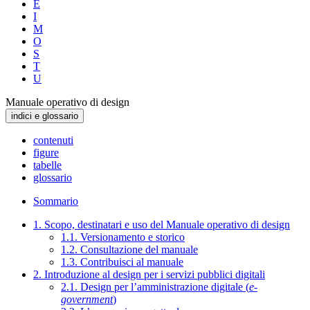
E
I
M
O
S
T
U
Manuale operativo di design
indici e glossario
contenuti
figure
tabelle
glossario
Sommario
1. Scopo, destinatari e uso del Manuale operativo di design
1.1. Versionamento e storico
1.2. Consultazione del manuale
1.3. Contribuisci al manuale
2. Introduzione al design per i servizi pubblici digitali
2.1. Design per l’amministrazione digitale (
e-
government
)