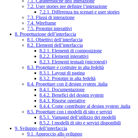
7.1. Caratteristiche dell’interazione
7.2. User stories per definire l’interazione
7.2.1. Differenza tra scenari e user stories
7.3. Flussi di interazione
7.4. Wireframe
7.5. Prototipi interattivi
8. Progettazione dell’interfaccia
8.1. Obiettivi dell’interfaccia
8.2. Elementi dell’interfaccia
8.2.1. Elementi di composizione
8.2.2. Elementi interattivi
8.2.3. Elementi testuali (microtesti)
8.3. Progettare e costruire in alta fedeltà
8.3.1. Layout di pagina
8.3.2. Prototipi in alta fedeltà
8.4. Progettare con il design system .italia
8.4.1. Documentazione
8.4.2. Benefici del design system
8.4.3. Risorse operative
8.4.4. Come contribuire al design system .italia
8.5. Progettare con i modelli di sito e servizi
8.5.1. Vantaggi dell’utilizzo dei modelli
8.5.2. I modelli di sito e servizi disponibili
9. Sviluppo dell’interfaccia
9.1. Approccio allo sviluppo