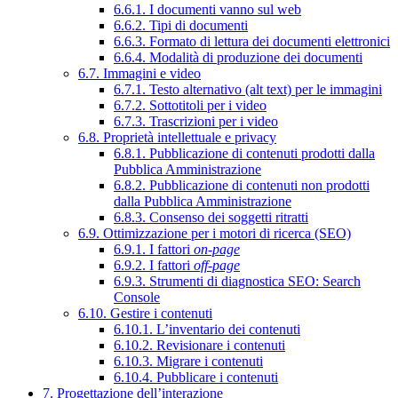
6.6.1. I documenti vanno sul web
6.6.2. Tipi di documenti
6.6.3. Formato di lettura dei documenti elettronici
6.6.4. Modalità di produzione dei documenti
6.7. Immagini e video
6.7.1. Testo alternativo (alt text) per le immagini
6.7.2. Sottotitoli per i video
6.7.3. Trascrizioni per i video
6.8. Proprietà intellettuale e privacy
6.8.1. Pubblicazione di contenuti prodotti dalla
Pubblica Amministrazione
6.8.2. Pubblicazione di contenuti non prodotti
dalla Pubblica Amministrazione
6.8.3. Consenso dei soggetti ritratti
6.9. Ottimizzazione per i motori di ricerca (SEO)
6.9.1. I fattori
on-page
6.9.2. I fattori
off-page
6.9.3. Strumenti di diagnostica SEO: Search
Console
6.10. Gestire i contenuti
6.10.1. L’inventario dei contenuti
6.10.2. Revisionare i contenuti
6.10.3. Migrare i contenuti
6.10.4. Pubblicare i contenuti
7. Progettazione dell’interazione