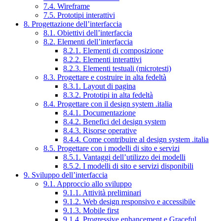
7.4. Wireframe
7.5. Prototipi interattivi
8. Progettazione dell’interfaccia
8.1. Obiettivi dell’interfaccia
8.2. Elementi dell’interfaccia
8.2.1. Elementi di composizione
8.2.2. Elementi interattivi
8.2.3. Elementi testuali (microtesti)
8.3. Progettare e costruire in alta fedeltà
8.3.1. Layout di pagina
8.3.2. Prototipi in alta fedeltà
8.4. Progettare con il design system .italia
8.4.1. Documentazione
8.4.2. Benefici del design system
8.4.3. Risorse operative
8.4.4. Come contribuire al design system .italia
8.5. Progettare con i modelli di sito e servizi
8.5.1. Vantaggi dell’utilizzo dei modelli
8.5.2. I modelli di sito e servizi disponibili
9. Sviluppo dell’interfaccia
9.1. Approccio allo sviluppo
9.1.1. Attività preliminari
9.1.2. Web design responsivo e accessibile
9.1.3. Mobile first
9.1.4. Progressive enhancement e Graceful