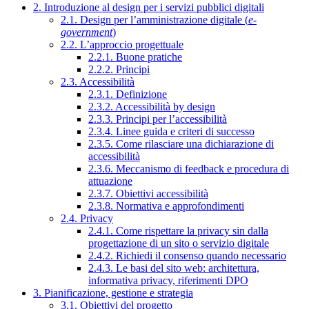
2. Introduzione al design per i servizi pubblici digitali
2.1. Design per l’amministrazione digitale (
e-
government
)
2.2. L’approccio progettuale
2.2.1. Buone pratiche
2.2.2. Principi
2.3. Accessibilità
2.3.1. Definizione
2.3.2. Accessibilità by design
2.3.3. Principi per l’accessibilità
2.3.4. Linee guida e criteri di successo
2.3.5. Come rilasciare una dichiarazione di
accessibilità
2.3.6. Meccanismo di feedback e procedura di
attuazione
2.3.7. Obiettivi accessibilità
2.3.8. Normativa e approfondimenti
2.4. Privacy
2.4.1. Come rispettare la privacy sin dalla
progettazione di un sito o servizio digitale
2.4.2. Richiedi il consenso quando necessario
2.4.3. Le basi del sito web: architettura,
informativa privacy, riferimenti DPO
3. Pianificazione, gestione e strategia
3.1. Obiettivi del progetto