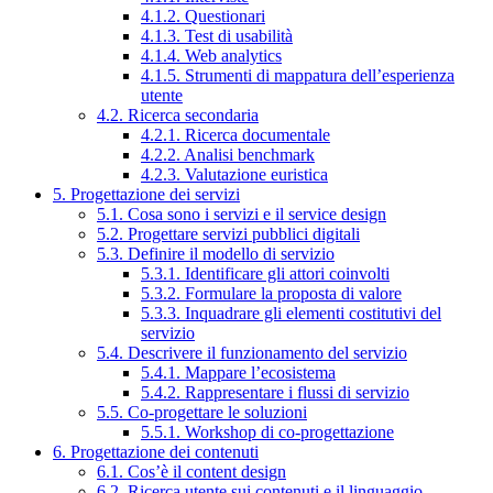
4.1.2. Questionari
4.1.3. Test di usabilità
4.1.4. Web analytics
4.1.5. Strumenti di mappatura dell’esperienza
utente
4.2. Ricerca secondaria
4.2.1. Ricerca documentale
4.2.2. Analisi benchmark
4.2.3. Valutazione euristica
5. Progettazione dei servizi
5.1. Cosa sono i servizi e il service design
5.2. Progettare servizi pubblici digitali
5.3. Definire il modello di servizio
5.3.1. Identificare gli attori coinvolti
5.3.2. Formulare la proposta di valore
5.3.3. Inquadrare gli elementi costitutivi del
servizio
5.4. Descrivere il funzionamento del servizio
5.4.1. Mappare l’ecosistema
5.4.2. Rappresentare i flussi di servizio
5.5. Co-progettare le soluzioni
5.5.1. Workshop di co-progettazione
6. Progettazione dei contenuti
6.1. Cos’è il content design
6.2. Ricerca utente sui contenuti e il linguaggio