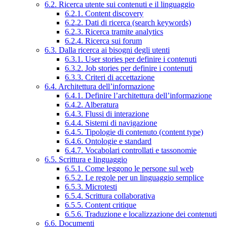
6.2. Ricerca utente sui contenuti e il linguaggio
6.2.1. Content discovery
6.2.2. Dati di ricerca (search keywords)
6.2.3. Ricerca tramite analytics
6.2.4. Ricerca sui forum
6.3. Dalla ricerca ai bisogni degli utenti
6.3.1. User stories per definire i contenuti
6.3.2. Job stories per definire i contenuti
6.3.3. Criteri di accettazione
6.4. Architettura dell’informazione
6.4.1. Definire l’architettura dell’informazione
6.4.2. Alberatura
6.4.3. Flussi di interazione
6.4.4. Sistemi di navigazione
6.4.5. Tipologie di contenuto (content type)
6.4.6. Ontologie e standard
6.4.7. Vocabolari controllati e tassonomie
6.5. Scrittura e linguaggio
6.5.1. Come leggono le persone sul web
6.5.2. Le regole per un linguaggio semplice
6.5.3. Microtesti
6.5.4. Scrittura collaborativa
6.5.5. Content critique
6.5.6. Traduzione e localizzazione dei contenuti
6.6. Documenti