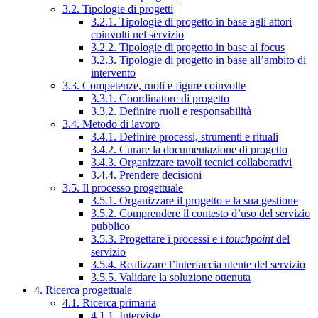
3.2. Tipologie di progetti
3.2.1. Tipologie di progetto in base agli attori
coinvolti nel servizio
3.2.2. Tipologie di progetto in base al focus
3.2.3. Tipologie di progetto in base all’ambito di
intervento
3.3. Competenze, ruoli e figure coinvolte
3.3.1. Coordinatore di progetto
3.3.2. Definire ruoli e responsabilità
3.4. Metodo di lavoro
3.4.1. Definire processi, strumenti e rituali
3.4.2. Curare la documentazione di progetto
3.4.3. Organizzare tavoli tecnici collaborativi
3.4.4. Prendere decisioni
3.5. Il processo progettuale
3.5.1. Organizzare il progetto e la sua gestione
3.5.2. Comprendere il contesto d’uso del servizio
pubblico
3.5.3. Progettare i processi e i
touchpoint
del
servizio
3.5.4. Realizzare l’interfaccia utente del servizio
3.5.5. Validare la soluzione ottenuta
4. Ricerca progettuale
4.1. Ricerca primaria
4.1.1. Interviste