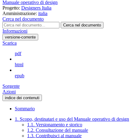
Manuale operativo di design
Progetto:
Designers Italia
Amministrazione:
italia
Cerca nel documento
Cerca nel documento
Informazioni
versione-corrente
Scarica
pdf
html
epub
Sorgente
Azioni
indice dei contenuti
Sommario
1. Scopo, destinatari e uso del Manuale operativo di design
1.1. Versionamento e storico
1.2. Consultazione del manuale
1.3. Contribuisci al manuale