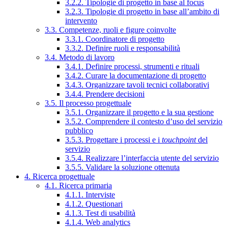
3.2.2. Tipologie di progetto in base al focus
3.2.3. Tipologie di progetto in base all’ambito di
intervento
3.3. Competenze, ruoli e figure coinvolte
3.3.1. Coordinatore di progetto
3.3.2. Definire ruoli e responsabilità
3.4. Metodo di lavoro
3.4.1. Definire processi, strumenti e rituali
3.4.2. Curare la documentazione di progetto
3.4.3. Organizzare tavoli tecnici collaborativi
3.4.4. Prendere decisioni
3.5. Il processo progettuale
3.5.1. Organizzare il progetto e la sua gestione
3.5.2. Comprendere il contesto d’uso del servizio
pubblico
3.5.3. Progettare i processi e i
touchpoint
del
servizio
3.5.4. Realizzare l’interfaccia utente del servizio
3.5.5. Validare la soluzione ottenuta
4. Ricerca progettuale
4.1. Ricerca primaria
4.1.1. Interviste
4.1.2. Questionari
4.1.3. Test di usabilità
4.1.4. Web analytics