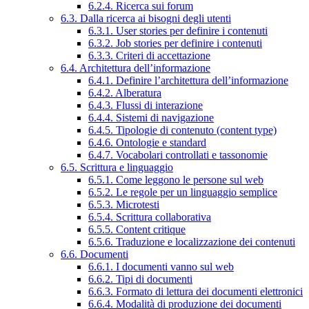
6.2.4. Ricerca sui forum
6.3. Dalla ricerca ai bisogni degli utenti
6.3.1. User stories per definire i contenuti
6.3.2. Job stories per definire i contenuti
6.3.3. Criteri di accettazione
6.4. Architettura dell’informazione
6.4.1. Definire l’architettura dell’informazione
6.4.2. Alberatura
6.4.3. Flussi di interazione
6.4.4. Sistemi di navigazione
6.4.5. Tipologie di contenuto (content type)
6.4.6. Ontologie e standard
6.4.7. Vocabolari controllati e tassonomie
6.5. Scrittura e linguaggio
6.5.1. Come leggono le persone sul web
6.5.2. Le regole per un linguaggio semplice
6.5.3. Microtesti
6.5.4. Scrittura collaborativa
6.5.5. Content critique
6.5.6. Traduzione e localizzazione dei contenuti
6.6. Documenti
6.6.1. I documenti vanno sul web
6.6.2. Tipi di documenti
6.6.3. Formato di lettura dei documenti elettronici
6.6.4. Modalità di produzione dei documenti