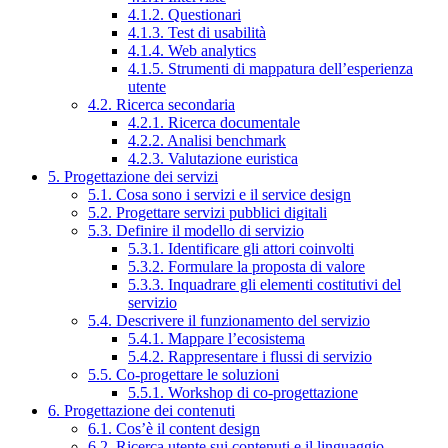
4.1.2. Questionari
4.1.3. Test di usabilità
4.1.4. Web analytics
4.1.5. Strumenti di mappatura dell’esperienza
utente
4.2. Ricerca secondaria
4.2.1. Ricerca documentale
4.2.2. Analisi benchmark
4.2.3. Valutazione euristica
5. Progettazione dei servizi
5.1. Cosa sono i servizi e il service design
5.2. Progettare servizi pubblici digitali
5.3. Definire il modello di servizio
5.3.1. Identificare gli attori coinvolti
5.3.2. Formulare la proposta di valore
5.3.3. Inquadrare gli elementi costitutivi del
servizio
5.4. Descrivere il funzionamento del servizio
5.4.1. Mappare l’ecosistema
5.4.2. Rappresentare i flussi di servizio
5.5. Co-progettare le soluzioni
5.5.1. Workshop di co-progettazione
6. Progettazione dei contenuti
6.1. Cos’è il content design
6.2. Ricerca utente sui contenuti e il linguaggio