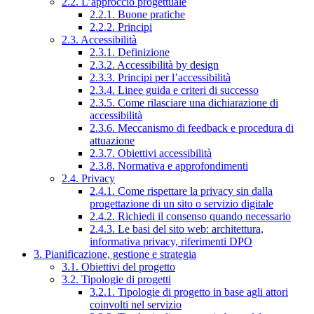
2.2. L’approccio progettuale
2.2.1. Buone pratiche
2.2.2. Principi
2.3. Accessibilità
2.3.1. Definizione
2.3.2. Accessibilità by design
2.3.3. Principi per l’accessibilità
2.3.4. Linee guida e criteri di successo
2.3.5. Come rilasciare una dichiarazione di
accessibilità
2.3.6. Meccanismo di feedback e procedura di
attuazione
2.3.7. Obiettivi accessibilità
2.3.8. Normativa e approfondimenti
2.4. Privacy
2.4.1. Come rispettare la privacy sin dalla
progettazione di un sito o servizio digitale
2.4.2. Richiedi il consenso quando necessario
2.4.3. Le basi del sito web: architettura,
informativa privacy, riferimenti DPO
3. Pianificazione, gestione e strategia
3.1. Obiettivi del progetto
3.2. Tipologie di progetti
3.2.1. Tipologie di progetto in base agli attori
coinvolti nel servizio