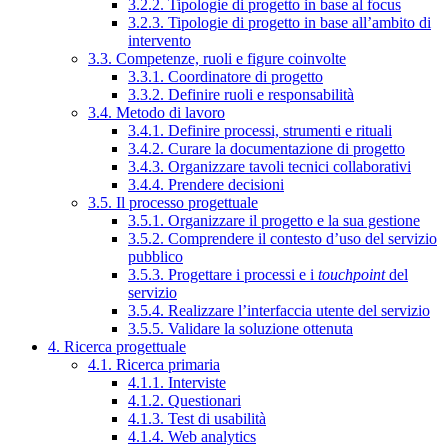
3.2.2. Tipologie di progetto in base al focus
3.2.3. Tipologie di progetto in base all’ambito di
intervento
3.3. Competenze, ruoli e figure coinvolte
3.3.1. Coordinatore di progetto
3.3.2. Definire ruoli e responsabilità
3.4. Metodo di lavoro
3.4.1. Definire processi, strumenti e rituali
3.4.2. Curare la documentazione di progetto
3.4.3. Organizzare tavoli tecnici collaborativi
3.4.4. Prendere decisioni
3.5. Il processo progettuale
3.5.1. Organizzare il progetto e la sua gestione
3.5.2. Comprendere il contesto d’uso del servizio
pubblico
3.5.3. Progettare i processi e i
touchpoint
del
servizio
3.5.4. Realizzare l’interfaccia utente del servizio
3.5.5. Validare la soluzione ottenuta
4. Ricerca progettuale
4.1. Ricerca primaria
4.1.1. Interviste
4.1.2. Questionari
4.1.3. Test di usabilità
4.1.4. Web analytics