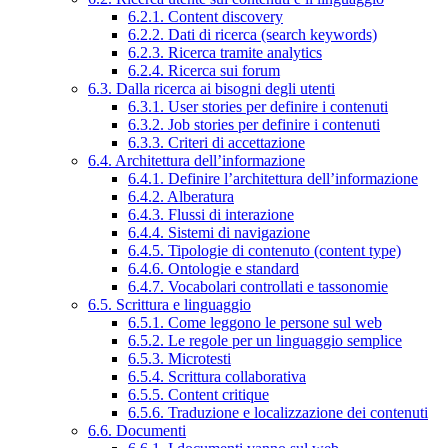
6.2.1. Content discovery
6.2.2. Dati di ricerca (search keywords)
6.2.3. Ricerca tramite analytics
6.2.4. Ricerca sui forum
6.3. Dalla ricerca ai bisogni degli utenti
6.3.1. User stories per definire i contenuti
6.3.2. Job stories per definire i contenuti
6.3.3. Criteri di accettazione
6.4. Architettura dell’informazione
6.4.1. Definire l’architettura dell’informazione
6.4.2. Alberatura
6.4.3. Flussi di interazione
6.4.4. Sistemi di navigazione
6.4.5. Tipologie di contenuto (content type)
6.4.6. Ontologie e standard
6.4.7. Vocabolari controllati e tassonomie
6.5. Scrittura e linguaggio
6.5.1. Come leggono le persone sul web
6.5.2. Le regole per un linguaggio semplice
6.5.3. Microtesti
6.5.4. Scrittura collaborativa
6.5.5. Content critique
6.5.6. Traduzione e localizzazione dei contenuti
6.6. Documenti