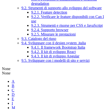
degradation
9.2. Strumenti di supporto allo sviluppo del software
9.2.1. Feature detection
9.2.2. Verificare le feature disponibili con Can I
use
9.2.3. Strumenti e risorse per CSS e JavaScript
9.2.4. Supporto browser
9.2.5. Misurare le prestazioni
9.3. Catalogo del riuso
9.4. Sviluppare con il design system .italia
9.4.1. Il framework Bootstrap Italia
9.4.2. Il kit di sviluppo React
9.4.3. Il kit di sviluppo Angular
9.5. Sviluppare con i modelli di sito e servizi
None
None
A
B
C
D
E
I
M