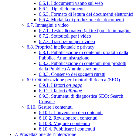
6.6.1. I documenti vanno sul web
6.6.2. Tipi di documenti
6.6.3. Formato di lettura dei documenti elettronici
6.6.4. Modalità di produzione dei documenti
6.7. Immagini e video
6.7.1. Testo alternativo (alt text) per le immagini
6.7.2. Sottotitoli per i video
6.7.3. Trascrizioni per i video
6.8. Proprietà intellettuale e privacy
6.8.1. Pubblicazione di contenuti prodotti dalla
Pubblica Amministrazione
6.8.2. Pubblicazione di contenuti non prodotti
dalla Pubblica Amministrazione
6.8.3. Consenso dei soggetti ritratti
6.9. Ottimizzazione per i motori di ricerca (SEO)
6.9.1. I fattori
on-page
6.9.2. I fattori
off-page
6.9.3. Strumenti di diagnostica SEO: Search
Console
6.10. Gestire i contenuti
6.10.1. L’inventario dei contenuti
6.10.2. Revisionare i contenuti
6.10.3. Migrare i contenuti
6.10.4. Pubblicare i contenuti
7. Progettazione dell’interazione