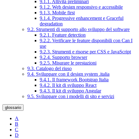
9.1.1. Attività preliminari
9.1.2. Web design responsivo e accessibile
9.1.3. Mobile first
9.1.4. Progressive enhancement e Graceful
degradation
9.2. Strumenti di supporto allo sviluppo del software
9.2.1. Feature detection
9.2.2. Verificare le feature disponibili con Can I
use
9.2.3. Strumenti e risorse per CSS e JavaScript
9.2.4. Supporto browser
9.2.5. Misurare le prestazioni
9.3. Catalogo del riuso
9.4. Sviluppare con il design system .italia
9.4.1. Il framework Bootstrap Italia
9.4.2. Il kit di sviluppo React
9.4.3. Il kit di sviluppo Angular
9.5. Sviluppare con i modelli di sito e servizi
glossario
A
B
C
D