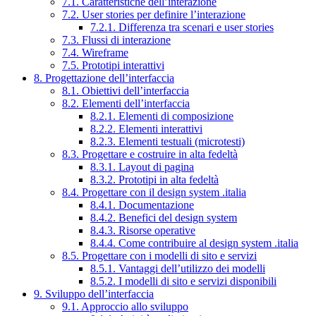
7.1. Caratteristiche dell’interazione
7.2. User stories per definire l’interazione
7.2.1. Differenza tra scenari e user stories
7.3. Flussi di interazione
7.4. Wireframe
7.5. Prototipi interattivi
8. Progettazione dell’interfaccia
8.1. Obiettivi dell’interfaccia
8.2. Elementi dell’interfaccia
8.2.1. Elementi di composizione
8.2.2. Elementi interattivi
8.2.3. Elementi testuali (microtesti)
8.3. Progettare e costruire in alta fedeltà
8.3.1. Layout di pagina
8.3.2. Prototipi in alta fedeltà
8.4. Progettare con il design system .italia
8.4.1. Documentazione
8.4.2. Benefici del design system
8.4.3. Risorse operative
8.4.4. Come contribuire al design system .italia
8.5. Progettare con i modelli di sito e servizi
8.5.1. Vantaggi dell’utilizzo dei modelli
8.5.2. I modelli di sito e servizi disponibili
9. Sviluppo dell’interfaccia
9.1. Approccio allo sviluppo