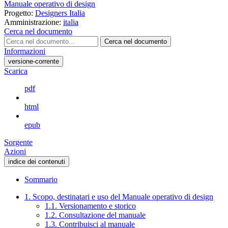
Manuale operativo di design
Progetto:
Designers Italia
Amministrazione:
italia
Cerca nel documento
Cerca nel documento
Informazioni
versione-corrente
Scarica
pdf
html
epub
Sorgente
Azioni
indice dei contenuti
Sommario
1. Scopo, destinatari e uso del Manuale operativo di design
1.1. Versionamento e storico
1.2. Consultazione del manuale
1.3. Contribuisci al manuale