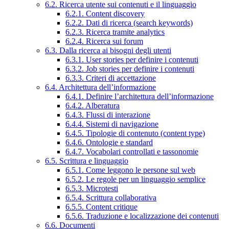
6.2. Ricerca utente sui contenuti e il linguaggio
6.2.1. Content discovery
6.2.2. Dati di ricerca (search keywords)
6.2.3. Ricerca tramite analytics
6.2.4. Ricerca sui forum
6.3. Dalla ricerca ai bisogni degli utenti
6.3.1. User stories per definire i contenuti
6.3.2. Job stories per definire i contenuti
6.3.3. Criteri di accettazione
6.4. Architettura dell’informazione
6.4.1. Definire l’architettura dell’informazione
6.4.2. Alberatura
6.4.3. Flussi di interazione
6.4.4. Sistemi di navigazione
6.4.5. Tipologie di contenuto (content type)
6.4.6. Ontologie e standard
6.4.7. Vocabolari controllati e tassonomie
6.5. Scrittura e linguaggio
6.5.1. Come leggono le persone sul web
6.5.2. Le regole per un linguaggio semplice
6.5.3. Microtesti
6.5.4. Scrittura collaborativa
6.5.5. Content critique
6.5.6. Traduzione e localizzazione dei contenuti
6.6. Documenti