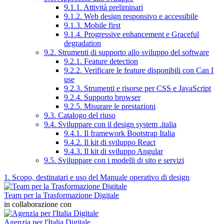
9.1.1. Attività preliminari
9.1.2. Web design responsivo e accessibile
9.1.3. Mobile first
9.1.4. Progressive enhancement e Graceful
degradation
9.2. Strumenti di supporto allo sviluppo del software
9.2.1. Feature detection
9.2.2. Verificare le feature disponibili con Can I
use
9.2.3. Strumenti e risorse per CSS e JavaScript
9.2.4. Supporto browser
9.2.5. Misurare le prestazioni
9.3. Catalogo del riuso
9.4. Sviluppare con il design system .italia
9.4.1. Il framework Bootstrap Italia
9.4.2. Il kit di sviluppo React
9.4.3. Il kit di sviluppo Angular
9.5. Sviluppare con i modelli di sito e servizi
1. Scopo, destinatari e uso del Manuale operativo di design
Team per la Trasformazione Digitale
in collaborazione con
Agenzia per l'Italia Digitale