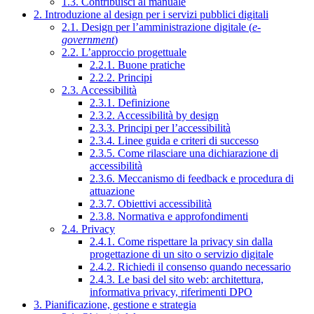
1.3. Contribuisci al manuale
2. Introduzione al design per i servizi pubblici digitali
2.1. Design per l’amministrazione digitale (
e-
government
)
2.2. L’approccio progettuale
2.2.1. Buone pratiche
2.2.2. Principi
2.3. Accessibilità
2.3.1. Definizione
2.3.2. Accessibilità by design
2.3.3. Principi per l’accessibilità
2.3.4. Linee guida e criteri di successo
2.3.5. Come rilasciare una dichiarazione di
accessibilità
2.3.6. Meccanismo di feedback e procedura di
attuazione
2.3.7. Obiettivi accessibilità
2.3.8. Normativa e approfondimenti
2.4. Privacy
2.4.1. Come rispettare la privacy sin dalla
progettazione di un sito o servizio digitale
2.4.2. Richiedi il consenso quando necessario
2.4.3. Le basi del sito web: architettura,
informativa privacy, riferimenti DPO
3. Pianificazione, gestione e strategia