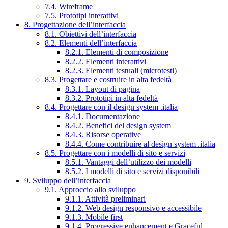
7.4. Wireframe
7.5. Prototipi interattivi
8. Progettazione dell’interfaccia
8.1. Obiettivi dell’interfaccia
8.2. Elementi dell’interfaccia
8.2.1. Elementi di composizione
8.2.2. Elementi interattivi
8.2.3. Elementi testuali (microtesti)
8.3. Progettare e costruire in alta fedeltà
8.3.1. Layout di pagina
8.3.2. Prototipi in alta fedeltà
8.4. Progettare con il design system .italia
8.4.1. Documentazione
8.4.2. Benefici del design system
8.4.3. Risorse operative
8.4.4. Come contribuire al design system .italia
8.5. Progettare con i modelli di sito e servizi
8.5.1. Vantaggi dell’utilizzo dei modelli
8.5.2. I modelli di sito e servizi disponibili
9. Sviluppo dell’interfaccia
9.1. Approccio allo sviluppo
9.1.1. Attività preliminari
9.1.2. Web design responsivo e accessibile
9.1.3. Mobile first
9.1.4. Progressive enhancement e Graceful