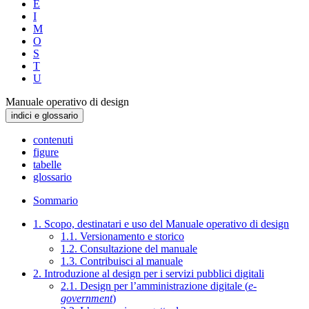
E
I
M
O
S
T
U
Manuale operativo di design
indici e glossario
contenuti
figure
tabelle
glossario
Sommario
1. Scopo, destinatari e uso del Manuale operativo di design
1.1. Versionamento e storico
1.2. Consultazione del manuale
1.3. Contribuisci al manuale
2. Introduzione al design per i servizi pubblici digitali
2.1. Design per l’amministrazione digitale (
e-
government
)