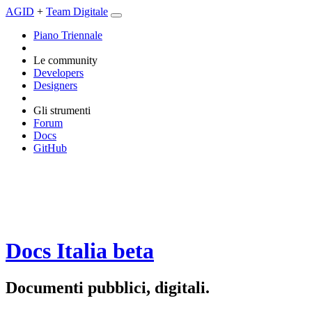
AGID
+
Team Digitale
Piano Triennale
Le community
Developers
Designers
Gli strumenti
Forum
Docs
GitHub
Docs Italia
beta
Documenti pubblici, digitali.