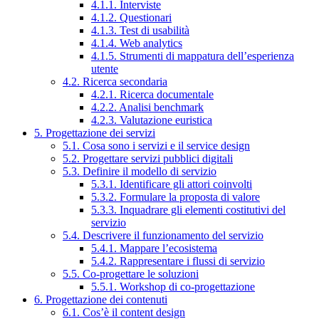
4.1.1. Interviste
4.1.2. Questionari
4.1.3. Test di usabilità
4.1.4. Web analytics
4.1.5. Strumenti di mappatura dell’esperienza
utente
4.2. Ricerca secondaria
4.2.1. Ricerca documentale
4.2.2. Analisi benchmark
4.2.3. Valutazione euristica
5. Progettazione dei servizi
5.1. Cosa sono i servizi e il service design
5.2. Progettare servizi pubblici digitali
5.3. Definire il modello di servizio
5.3.1. Identificare gli attori coinvolti
5.3.2. Formulare la proposta di valore
5.3.3. Inquadrare gli elementi costitutivi del
servizio
5.4. Descrivere il funzionamento del servizio
5.4.1. Mappare l’ecosistema
5.4.2. Rappresentare i flussi di servizio
5.5. Co-progettare le soluzioni
5.5.1. Workshop di co-progettazione
6. Progettazione dei contenuti
6.1. Cos’è il content design