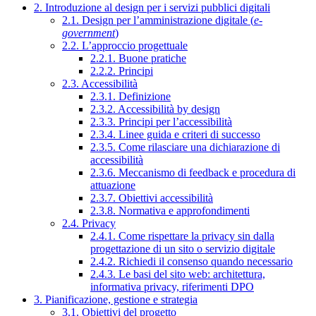
2. Introduzione al design per i servizi pubblici digitali
2.1. Design per l’amministrazione digitale (
e-
government
)
2.2. L’approccio progettuale
2.2.1. Buone pratiche
2.2.2. Principi
2.3. Accessibilità
2.3.1. Definizione
2.3.2. Accessibilità by design
2.3.3. Principi per l’accessibilità
2.3.4. Linee guida e criteri di successo
2.3.5. Come rilasciare una dichiarazione di
accessibilità
2.3.6. Meccanismo di feedback e procedura di
attuazione
2.3.7. Obiettivi accessibilità
2.3.8. Normativa e approfondimenti
2.4. Privacy
2.4.1. Come rispettare la privacy sin dalla
progettazione di un sito o servizio digitale
2.4.2. Richiedi il consenso quando necessario
2.4.3. Le basi del sito web: architettura,
informativa privacy, riferimenti DPO
3. Pianificazione, gestione e strategia
3.1. Obiettivi del progetto