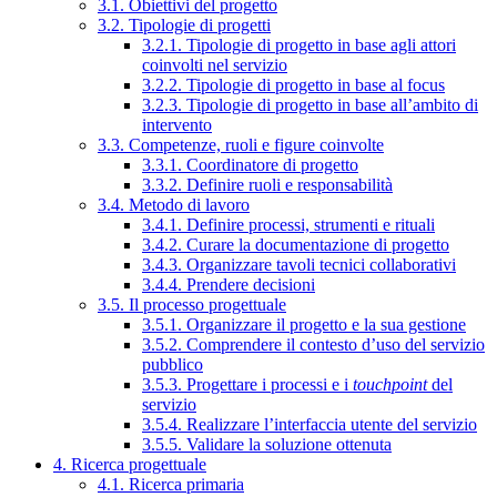
3.1. Obiettivi del progetto
3.2. Tipologie di progetti
3.2.1. Tipologie di progetto in base agli attori
coinvolti nel servizio
3.2.2. Tipologie di progetto in base al focus
3.2.3. Tipologie di progetto in base all’ambito di
intervento
3.3. Competenze, ruoli e figure coinvolte
3.3.1. Coordinatore di progetto
3.3.2. Definire ruoli e responsabilità
3.4. Metodo di lavoro
3.4.1. Definire processi, strumenti e rituali
3.4.2. Curare la documentazione di progetto
3.4.3. Organizzare tavoli tecnici collaborativi
3.4.4. Prendere decisioni
3.5. Il processo progettuale
3.5.1. Organizzare il progetto e la sua gestione
3.5.2. Comprendere il contesto d’uso del servizio
pubblico
3.5.3. Progettare i processi e i
touchpoint
del
servizio
3.5.4. Realizzare l’interfaccia utente del servizio
3.5.5. Validare la soluzione ottenuta
4. Ricerca progettuale
4.1. Ricerca primaria