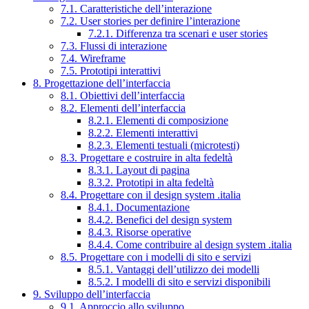
7.1. Caratteristiche dell’interazione
7.2. User stories per definire l’interazione
7.2.1. Differenza tra scenari e user stories
7.3. Flussi di interazione
7.4. Wireframe
7.5. Prototipi interattivi
8. Progettazione dell’interfaccia
8.1. Obiettivi dell’interfaccia
8.2. Elementi dell’interfaccia
8.2.1. Elementi di composizione
8.2.2. Elementi interattivi
8.2.3. Elementi testuali (microtesti)
8.3. Progettare e costruire in alta fedeltà
8.3.1. Layout di pagina
8.3.2. Prototipi in alta fedeltà
8.4. Progettare con il design system .italia
8.4.1. Documentazione
8.4.2. Benefici del design system
8.4.3. Risorse operative
8.4.4. Come contribuire al design system .italia
8.5. Progettare con i modelli di sito e servizi
8.5.1. Vantaggi dell’utilizzo dei modelli
8.5.2. I modelli di sito e servizi disponibili
9. Sviluppo dell’interfaccia
9.1. Approccio allo sviluppo