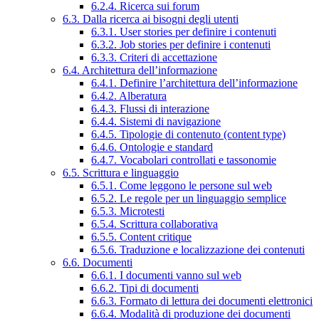
6.2.4. Ricerca sui forum
6.3. Dalla ricerca ai bisogni degli utenti
6.3.1. User stories per definire i contenuti
6.3.2. Job stories per definire i contenuti
6.3.3. Criteri di accettazione
6.4. Architettura dell’informazione
6.4.1. Definire l’architettura dell’informazione
6.4.2. Alberatura
6.4.3. Flussi di interazione
6.4.4. Sistemi di navigazione
6.4.5. Tipologie di contenuto (content type)
6.4.6. Ontologie e standard
6.4.7. Vocabolari controllati e tassonomie
6.5. Scrittura e linguaggio
6.5.1. Come leggono le persone sul web
6.5.2. Le regole per un linguaggio semplice
6.5.3. Microtesti
6.5.4. Scrittura collaborativa
6.5.5. Content critique
6.5.6. Traduzione e localizzazione dei contenuti
6.6. Documenti
6.6.1. I documenti vanno sul web
6.6.2. Tipi di documenti
6.6.3. Formato di lettura dei documenti elettronici
6.6.4. Modalità di produzione dei documenti