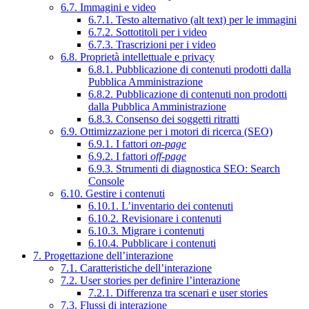
6.7. Immagini e video
6.7.1. Testo alternativo (alt text) per le immagini
6.7.2. Sottotitoli per i video
6.7.3. Trascrizioni per i video
6.8. Proprietà intellettuale e privacy
6.8.1. Pubblicazione di contenuti prodotti dalla
Pubblica Amministrazione
6.8.2. Pubblicazione di contenuti non prodotti
dalla Pubblica Amministrazione
6.8.3. Consenso dei soggetti ritratti
6.9. Ottimizzazione per i motori di ricerca (SEO)
6.9.1. I fattori
on-page
6.9.2. I fattori
off-page
6.9.3. Strumenti di diagnostica SEO: Search
Console
6.10. Gestire i contenuti
6.10.1. L’inventario dei contenuti
6.10.2. Revisionare i contenuti
6.10.3. Migrare i contenuti
6.10.4. Pubblicare i contenuti
7. Progettazione dell’interazione
7.1. Caratteristiche dell’interazione
7.2. User stories per definire l’interazione
7.2.1. Differenza tra scenari e user stories
7.3. Flussi di interazione