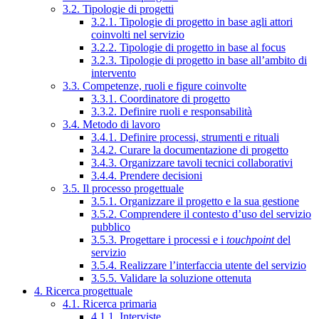
3.2. Tipologie di progetti
3.2.1. Tipologie di progetto in base agli attori
coinvolti nel servizio
3.2.2. Tipologie di progetto in base al focus
3.2.3. Tipologie di progetto in base all’ambito di
intervento
3.3. Competenze, ruoli e figure coinvolte
3.3.1. Coordinatore di progetto
3.3.2. Definire ruoli e responsabilità
3.4. Metodo di lavoro
3.4.1. Definire processi, strumenti e rituali
3.4.2. Curare la documentazione di progetto
3.4.3. Organizzare tavoli tecnici collaborativi
3.4.4. Prendere decisioni
3.5. Il processo progettuale
3.5.1. Organizzare il progetto e la sua gestione
3.5.2. Comprendere il contesto d’uso del servizio
pubblico
3.5.3. Progettare i processi e i
touchpoint
del
servizio
3.5.4. Realizzare l’interfaccia utente del servizio
3.5.5. Validare la soluzione ottenuta
4. Ricerca progettuale
4.1. Ricerca primaria
4.1.1. Interviste