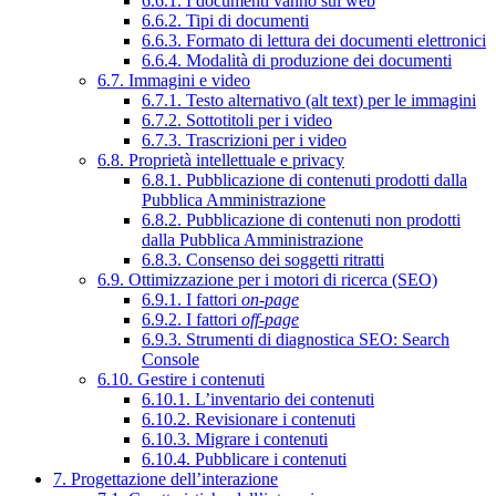
6.6.1. I documenti vanno sul web
6.6.2. Tipi di documenti
6.6.3. Formato di lettura dei documenti elettronici
6.6.4. Modalità di produzione dei documenti
6.7. Immagini e video
6.7.1. Testo alternativo (alt text) per le immagini
6.7.2. Sottotitoli per i video
6.7.3. Trascrizioni per i video
6.8. Proprietà intellettuale e privacy
6.8.1. Pubblicazione di contenuti prodotti dalla
Pubblica Amministrazione
6.8.2. Pubblicazione di contenuti non prodotti
dalla Pubblica Amministrazione
6.8.3. Consenso dei soggetti ritratti
6.9. Ottimizzazione per i motori di ricerca (SEO)
6.9.1. I fattori
on-page
6.9.2. I fattori
off-page
6.9.3. Strumenti di diagnostica SEO: Search
Console
6.10. Gestire i contenuti
6.10.1. L’inventario dei contenuti
6.10.2. Revisionare i contenuti
6.10.3. Migrare i contenuti
6.10.4. Pubblicare i contenuti
7. Progettazione dell’interazione