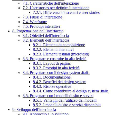
7.1. Caratteristiche dell’interazione
7.2. User stories per definire l’interazione
7.2.1. Differenza tra scenari e user stories
7.3. Flussi di interazione
7.4. Wireframe
7.5. Prototipi interattivi
8. Progettazione dell’interfaccia
8.1. Obiettivi dell’interfaccia
8.2. Elementi dell’interfaccia
8.2.1. Elementi di composizione
8.2.2. Elementi interattivi
8.2.3. Elementi testuali (microtesti)
8.3. Progettare e costruire in alta fedeltà
8.3.1. Layout di pagina
8.3.2. Prototipi in alta fedeltà
8.4. Progettare con il design system .italia
8.4.1. Documentazione
8.4.2. Benefici del design system
8.4.3. Risorse operative
8.4.4. Come contribuire al design system .italia
8.5. Progettare con i modelli di sito e servizi
8.5.1. Vantaggi dell’utilizzo dei modelli
8.5.2. I modelli di sito e servizi disponibili
9. Sviluppo dell’interfaccia
9.1. Approccio allo sviluppo