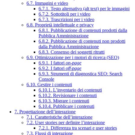
6.7. Immagini e video
6.7.1. Testo alternativo (alt text) per le immagini
6.7.2. Sottotitoli per i video
6.7.3. Trascrizioni per i video
6.8. Proprietà intellettuale e privacy
6.8.1. Pubblicazione di contenuti prodotti dalla
Pubblica Amministrazione
6.8.2. Pubblicazione di contenuti non prodotti
dalla Pubblica Amministrazione
6.8.3. Consenso dei soggetti ritratti
6.9. Ottimizzazione per i motori di ricerca (SEO)
6.9.1. I fattori
on-page
6.9.2. I fattori
off-page
6.9.3. Strumenti di diagnostica SEO: Search
Console
6.10. Gestire i contenuti
6.10.1. L’inventario dei contenuti
6.10.2. Revisionare i contenuti
6.10.3. Migrare i contenuti
6.10.4. Pubblicare i contenuti
7. Progettazione dell’interazione
7.1. Caratteristiche dell’interazione
7.2. User stories per definire l’interazione
7.2.1. Differenza tra scenari e user stories
7.3. Flussi di interazione