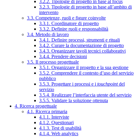
3.2.2. Tipologie di progetto in base al focus
3.2.3. Tipologie di progetto in base all’ambito di
intervento
3.3. Competenze, ruoli e figure coinvolte
3.3.1. Coordinatore di progetto
3.3.2. Definire ruoli e responsabilità
3.4. Metodo di lavoro
3.4.1. Definire processi, strumenti e rituali
3.4.2. Curare la documentazione di progetto
3.4.3. Organizzare tavoli tecnici collaborativi
3.4.4. Prendere decisioni
3.5. Il processo progettuale
3.5.1. Organizzare il progetto e la sua gestione
3.5.2. Comprendere il contesto d’uso del servizio
pubblico
3.5.3. Progettare i processi e i
touchpoint
del
servizio
3.5.4. Realizzare l’interfaccia utente del servizio
3.5.5. Validare la soluzione ottenuta
4. Ricerca progettuale
4.1. Ricerca primaria
4.1.1. Interviste
4.1.2. Questionari
4.1.3. Test di usabilità
4.1.4. Web analytics