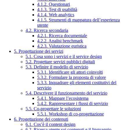
4.1.2. Questionari
4.1.3. Test di usabilità
4.1.4. Web analytics
4.1.5. Strumenti di mappatura dell’esperienza
utente
4.2. Ricerca secondaria
4.2.1. Ricerca documentale
4.2.2. Analisi benchmark
4.2.3. Valutazione euristica
5. Progettazione dei servizi
5.1. Cosa sono i servizi e il service design
5.2. Progettare servizi pubblici digitali
5.3. Definire il modello di servizio
5.3.1. Identificare gli attori coinvolti
5.3.2. Formulare la proposta di valore
5.3.3. Inquadrare gli elementi costitutivi del
servizio
5.4. Descrivere il funzionamento del servizio
5.4.1. Mappare l’ecosistema
5.4.2. Rappresentare i flussi di servizio
5.5. Co-progettare le soluzioni
5.5.1. Workshop di co-progettazione
6. Progettazione dei contenuti
6.1. Cos’è il content design
6.2. Ricerca utente sui contenuti e il linguaggio