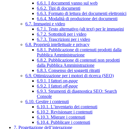
6.6.1. I documenti vanno sul web
6.6.2. Tipi di documenti
6.6.3. Formato di lettura dei documenti elettronici
6.6.4. Modalità di produzione dei documenti
6.7. Immagini e video
6.7.1. Testo alternativo (alt text) per le immagini
6.7.2. Sottotitoli per i video
6.7.3. Trascrizioni per i video
6.8. Proprietà intellettuale e privacy
6.8.1. Pubblicazione di contenuti prodotti dalla
Pubblica Amministrazione
6.8.2. Pubblicazione di contenuti non prodotti
dalla Pubblica Amministrazione
6.8.3. Consenso dei soggetti ritratti
6.9. Ottimizzazione per i motori di ricerca (SEO)
6.9.1. I fattori
on-page
6.9.2. I fattori
off-page
6.9.3. Strumenti di diagnostica SEO: Search
Console
6.10. Gestire i contenuti
6.10.1. L’inventario dei contenuti
6.10.2. Revisionare i contenuti
6.10.3. Migrare i contenuti
6.10.4. Pubblicare i contenuti
7. Progettazione dell’interazione