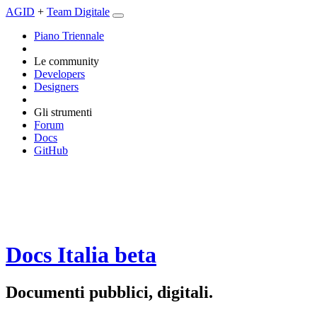
AGID
+
Team Digitale
Piano Triennale
Le community
Developers
Designers
Gli strumenti
Forum
Docs
GitHub
Docs Italia
beta
Documenti pubblici, digitali.