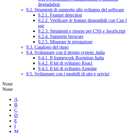
degradation
9.2. Strumenti di supporto allo sviluppo del software
9.2.1. Feature detection
9.2.2. Verificare le feature disponibili con Can I
use
9.2.3. Strumenti e risorse per CSS e JavaScript
9.2.4. Supporto browser
9.2.5. Misurare le prestazioni
9.3. Catalogo del riuso
9.4. Sviluppare con il design system .italia
9.4.1. Il framework Bootstrap Italia
9.4.2. Il kit di sviluppo React
9.4.3. Il kit di sviluppo Angular
9.5. Sviluppare con i modelli di sito e servizi
None
None
A
B
C
D
E
I
M