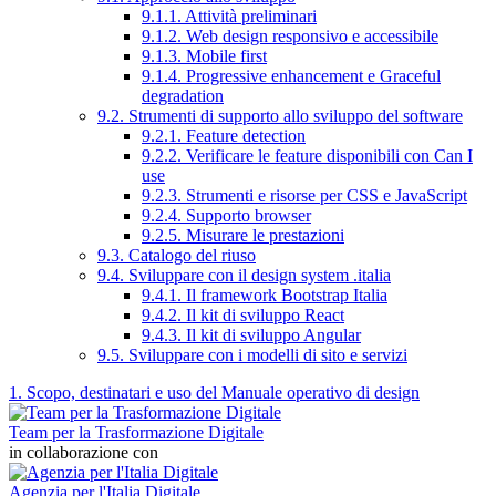
9.1.1. Attività preliminari
9.1.2. Web design responsivo e accessibile
9.1.3. Mobile first
9.1.4. Progressive enhancement e Graceful
degradation
9.2. Strumenti di supporto allo sviluppo del software
9.2.1. Feature detection
9.2.2. Verificare le feature disponibili con Can I
use
9.2.3. Strumenti e risorse per CSS e JavaScript
9.2.4. Supporto browser
9.2.5. Misurare le prestazioni
9.3. Catalogo del riuso
9.4. Sviluppare con il design system .italia
9.4.1. Il framework Bootstrap Italia
9.4.2. Il kit di sviluppo React
9.4.3. Il kit di sviluppo Angular
9.5. Sviluppare con i modelli di sito e servizi
1. Scopo, destinatari e uso del Manuale operativo di design
Team per la Trasformazione Digitale
in collaborazione con
Agenzia per l'Italia Digitale