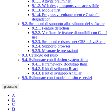
9.1.1. Attività preliminari
9.1.2. Web design responsivo e accessibile
9.1.3. Mobile first
9.1.4. Progressive enhancement e Graceful
degradation
9.2. Strumenti di supporto allo sviluppo del software
9.2.1. Feature detection
9.2.2. Verificare le feature disponibili con Can I
use
9.2.3. Strumenti e risorse per CSS e JavaScript
9.2.4. Supporto browser
9.2.5. Misurare le prestazioni
9.3. Catalogo del riuso
9.4. Sviluppare con il design system .italia
9.4.1. Il framework Bootstrap Italia
9.4.2. Il kit di sviluppo React
9.4.3. Il kit di sviluppo Angular
9.5. Sviluppare con i modelli di sito e servizi
glossario
A
B
C
D