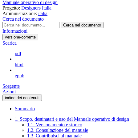
Manuale operativo di design
Progetto:
Designers Italia
Amministrazione:
italia
Cerca nel documento
Cerca nel documento
Informazioni
versione-corrente
Scarica
pdf
html
epub
Sorgente
Azioni
indice dei contenuti
Sommario
1. Scopo, destinatari e uso del Manuale operativo di design
1.1. Versionamento e storico
1.2. Consultazione del manuale
1.3. Contribuisci al manuale