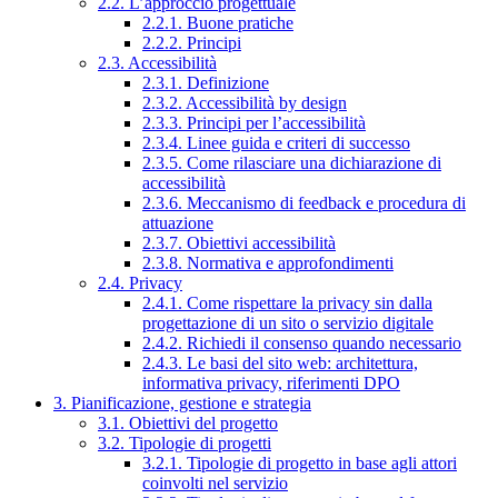
2.2. L’approccio progettuale
2.2.1. Buone pratiche
2.2.2. Principi
2.3. Accessibilità
2.3.1. Definizione
2.3.2. Accessibilità by design
2.3.3. Principi per l’accessibilità
2.3.4. Linee guida e criteri di successo
2.3.5. Come rilasciare una dichiarazione di
accessibilità
2.3.6. Meccanismo di feedback e procedura di
attuazione
2.3.7. Obiettivi accessibilità
2.3.8. Normativa e approfondimenti
2.4. Privacy
2.4.1. Come rispettare la privacy sin dalla
progettazione di un sito o servizio digitale
2.4.2. Richiedi il consenso quando necessario
2.4.3. Le basi del sito web: architettura,
informativa privacy, riferimenti DPO
3. Pianificazione, gestione e strategia
3.1. Obiettivi del progetto
3.2. Tipologie di progetti
3.2.1. Tipologie di progetto in base agli attori
coinvolti nel servizio