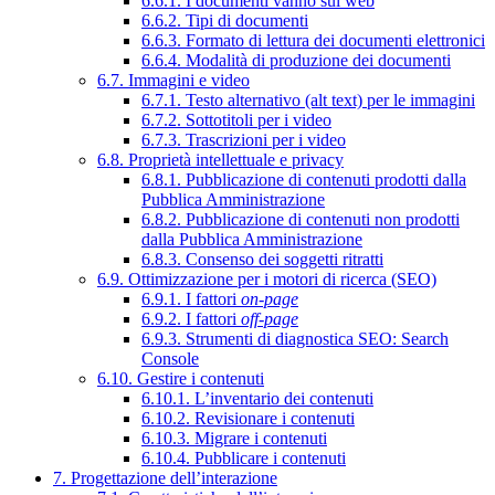
6.6.1. I documenti vanno sul web
6.6.2. Tipi di documenti
6.6.3. Formato di lettura dei documenti elettronici
6.6.4. Modalità di produzione dei documenti
6.7. Immagini e video
6.7.1. Testo alternativo (alt text) per le immagini
6.7.2. Sottotitoli per i video
6.7.3. Trascrizioni per i video
6.8. Proprietà intellettuale e privacy
6.8.1. Pubblicazione di contenuti prodotti dalla
Pubblica Amministrazione
6.8.2. Pubblicazione di contenuti non prodotti
dalla Pubblica Amministrazione
6.8.3. Consenso dei soggetti ritratti
6.9. Ottimizzazione per i motori di ricerca (SEO)
6.9.1. I fattori
on-page
6.9.2. I fattori
off-page
6.9.3. Strumenti di diagnostica SEO: Search
Console
6.10. Gestire i contenuti
6.10.1. L’inventario dei contenuti
6.10.2. Revisionare i contenuti
6.10.3. Migrare i contenuti
6.10.4. Pubblicare i contenuti
7. Progettazione dell’interazione