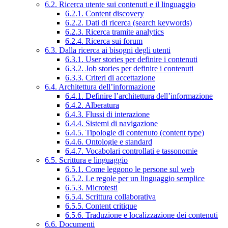
6.2. Ricerca utente sui contenuti e il linguaggio
6.2.1. Content discovery
6.2.2. Dati di ricerca (search keywords)
6.2.3. Ricerca tramite analytics
6.2.4. Ricerca sui forum
6.3. Dalla ricerca ai bisogni degli utenti
6.3.1. User stories per definire i contenuti
6.3.2. Job stories per definire i contenuti
6.3.3. Criteri di accettazione
6.4. Architettura dell’informazione
6.4.1. Definire l’architettura dell’informazione
6.4.2. Alberatura
6.4.3. Flussi di interazione
6.4.4. Sistemi di navigazione
6.4.5. Tipologie di contenuto (content type)
6.4.6. Ontologie e standard
6.4.7. Vocabolari controllati e tassonomie
6.5. Scrittura e linguaggio
6.5.1. Come leggono le persone sul web
6.5.2. Le regole per un linguaggio semplice
6.5.3. Microtesti
6.5.4. Scrittura collaborativa
6.5.5. Content critique
6.5.6. Traduzione e localizzazione dei contenuti
6.6. Documenti