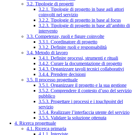
3.2. Tipologie di progetti
3.2.1. Tipologie di progetto in base agli attori
coinvolti nel servizio
3.2.2. Tipologie di progetto in base al focus
3.2.3. Tipologie di progetto in base all’ambito di
intervento
3.3. Competenze, ruoli e figure coinvolte
3.3.1. Coordinatore di progetto
3.3.2. Definire ruoli e responsabilità
3.4. Metodo di lavoro
3.4.1. Definire processi, strumenti e rituali
3.4.2. Curare la documentazione di progetto
3.4.3. Organizzare tavoli tecnici collaborativi
3.4.4. Prendere decisioni
3.5. Il processo progettuale
3.5.1. Organizzare il progetto e la sua gestione
3.5.2. Comprendere il contesto d’uso del servizio
pubblico
3.5.3. Progettare i processi e i
touchpoint
del
servizio
3.5.4. Realizzare l’interfaccia utente del servizio
3.5.5. Validare la soluzione ottenuta
4. Ricerca progettuale
4.1. Ricerca primaria
4.1.1. Interviste