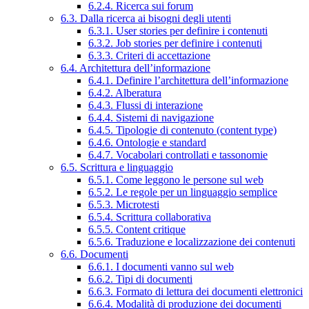
6.2.4. Ricerca sui forum
6.3. Dalla ricerca ai bisogni degli utenti
6.3.1. User stories per definire i contenuti
6.3.2. Job stories per definire i contenuti
6.3.3. Criteri di accettazione
6.4. Architettura dell’informazione
6.4.1. Definire l’architettura dell’informazione
6.4.2. Alberatura
6.4.3. Flussi di interazione
6.4.4. Sistemi di navigazione
6.4.5. Tipologie di contenuto (content type)
6.4.6. Ontologie e standard
6.4.7. Vocabolari controllati e tassonomie
6.5. Scrittura e linguaggio
6.5.1. Come leggono le persone sul web
6.5.2. Le regole per un linguaggio semplice
6.5.3. Microtesti
6.5.4. Scrittura collaborativa
6.5.5. Content critique
6.5.6. Traduzione e localizzazione dei contenuti
6.6. Documenti
6.6.1. I documenti vanno sul web
6.6.2. Tipi di documenti
6.6.3. Formato di lettura dei documenti elettronici
6.6.4. Modalità di produzione dei documenti