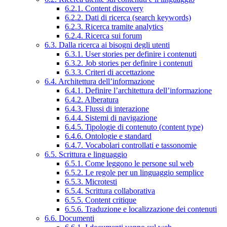
6.2.1. Content discovery
6.2.2. Dati di ricerca (search keywords)
6.2.3. Ricerca tramite analytics
6.2.4. Ricerca sui forum
6.3. Dalla ricerca ai bisogni degli utenti
6.3.1. User stories per definire i contenuti
6.3.2. Job stories per definire i contenuti
6.3.3. Criteri di accettazione
6.4. Architettura dell’informazione
6.4.1. Definire l’architettura dell’informazione
6.4.2. Alberatura
6.4.3. Flussi di interazione
6.4.4. Sistemi di navigazione
6.4.5. Tipologie di contenuto (content type)
6.4.6. Ontologie e standard
6.4.7. Vocabolari controllati e tassonomie
6.5. Scrittura e linguaggio
6.5.1. Come leggono le persone sul web
6.5.2. Le regole per un linguaggio semplice
6.5.3. Microtesti
6.5.4. Scrittura collaborativa
6.5.5. Content critique
6.5.6. Traduzione e localizzazione dei contenuti
6.6. Documenti