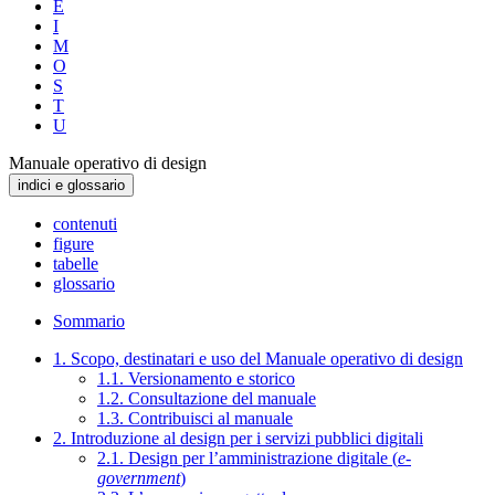
E
I
M
O
S
T
U
Manuale operativo di design
indici e glossario
contenuti
figure
tabelle
glossario
Sommario
1. Scopo, destinatari e uso del Manuale operativo di design
1.1. Versionamento e storico
1.2. Consultazione del manuale
1.3. Contribuisci al manuale
2. Introduzione al design per i servizi pubblici digitali
2.1. Design per l’amministrazione digitale (
e-
government
)