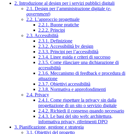
2. Introduzione al design per i servizi pubblici digitali
2.1. Design per l’amministrazione digitale (
e-
government
)
2.2. L’approccio progettuale
2.2.1. Buone pratiche
2.2.2. Principi
2.3. Accessibilità
2.3.1. Definizione
2.3.2. Accessibilità by design
2.3.3. Principi per l’accessibilità
2.3.4. Linee guida e criteri di successo
2.3.5. Come rilasciare una dichiarazione di
accessibilità
2.3.6. Meccanismo di feedback e procedura di
attuazione
2.3.7. Obiettivi accessibilità
2.3.8. Normativa e approfondimenti
2.4. Privacy
2.4.1. Come rispettare la privacy sin dalla
progettazione di un sito o servizio digitale
2.4.2. Richiedi il consenso quando necessario
2.4.3. Le basi del sito web: architettura,
informativa privacy, riferimenti DPO
3. Pianificazione, gestione e strategia
3.1. Obiettivi del progetto