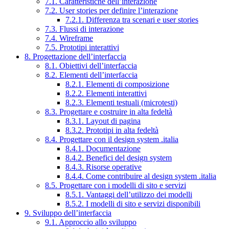
7.1. Caratteristiche dell’interazione
7.2. User stories per definire l’interazione
7.2.1. Differenza tra scenari e user stories
7.3. Flussi di interazione
7.4. Wireframe
7.5. Prototipi interattivi
8. Progettazione dell’interfaccia
8.1. Obiettivi dell’interfaccia
8.2. Elementi dell’interfaccia
8.2.1. Elementi di composizione
8.2.2. Elementi interattivi
8.2.3. Elementi testuali (microtesti)
8.3. Progettare e costruire in alta fedeltà
8.3.1. Layout di pagina
8.3.2. Prototipi in alta fedeltà
8.4. Progettare con il design system .italia
8.4.1. Documentazione
8.4.2. Benefici del design system
8.4.3. Risorse operative
8.4.4. Come contribuire al design system .italia
8.5. Progettare con i modelli di sito e servizi
8.5.1. Vantaggi dell’utilizzo dei modelli
8.5.2. I modelli di sito e servizi disponibili
9. Sviluppo dell’interfaccia
9.1. Approccio allo sviluppo