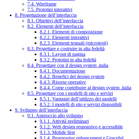
7.4. Wireframe
7.5. Prototipi interattivi
8. Progettazione dell’interfaccia
8.1. Obiettivi dell’interfaccia
8.2. Elementi dell’interfaccia
8.2.1. Elementi di composizione
8.2.2. Elementi interattivi
8.2.3. Elementi testuali (microtesti)
8.3. Progettare e costruire in alta fedeltà
8.3.1. Layout di pagina
8.3.2. Prototipi in alta fedeltà
8.4. Progettare con il design system .italia
8.4.1. Documentazione
8.4.2. Benefici del design system
8.4.3. Risorse operative
8.4.4. Come contribuire al design system .italia
8.5. Progettare con i modelli di sito e servizi
8.5.1. Vantaggi dell’utilizzo dei modelli
8.5.2. I modelli di sito e servizi disponibili
9. Sviluppo dell’interfaccia
9.1. Approccio allo sviluppo
9.1.1. Attività preliminari
9.1.2. Web design responsivo e accessibile
9.1.3. Mobile first
9.1.4. Progressive enhancement e Graceful