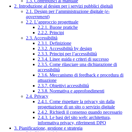
1.3. Contribuisci al manuale
2. Introduzione al design per i servizi pubblici digitali
2.1. Design per l’amministrazione digitale (
e-
government
)
2.2. L’approccio progettuale
2.2.1. Buone pratiche
2.2.2. Principi
2.3. Accessibilità
2.3.1. Definizione
2.3.2. Accessibilità by design
2.3.3. Principi per l’accessibilità
2.3.4. Linee guida e criteri di successo
2.3.5. Come rilasciare una dichiarazione di
accessibilità
2.3.6. Meccanismo di feedback e procedura di
attuazione
2.3.7. Obiettivi accessibilità
2.3.8. Normativa e approfondimenti
2.4. Privacy
2.4.1. Come rispettare la privacy sin dalla
progettazione di un sito o servizio digitale
2.4.2. Richiedi il consenso quando necessario
2.4.3. Le basi del sito web: architettura,
informativa privacy, riferimenti DPO
3. Pianificazione, gestione e strategia