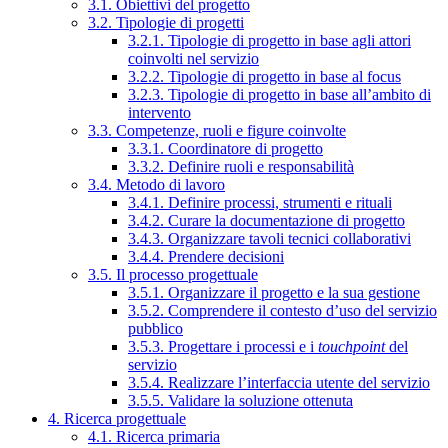
3.1. Obiettivi del progetto
3.2. Tipologie di progetti
3.2.1. Tipologie di progetto in base agli attori
coinvolti nel servizio
3.2.2. Tipologie di progetto in base al focus
3.2.3. Tipologie di progetto in base all’ambito di
intervento
3.3. Competenze, ruoli e figure coinvolte
3.3.1. Coordinatore di progetto
3.3.2. Definire ruoli e responsabilità
3.4. Metodo di lavoro
3.4.1. Definire processi, strumenti e rituali
3.4.2. Curare la documentazione di progetto
3.4.3. Organizzare tavoli tecnici collaborativi
3.4.4. Prendere decisioni
3.5. Il processo progettuale
3.5.1. Organizzare il progetto e la sua gestione
3.5.2. Comprendere il contesto d’uso del servizio
pubblico
3.5.3. Progettare i processi e i
touchpoint
del
servizio
3.5.4. Realizzare l’interfaccia utente del servizio
3.5.5. Validare la soluzione ottenuta
4. Ricerca progettuale
4.1. Ricerca primaria