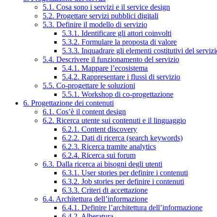
5.1. Cosa sono i servizi e il service design
5.2. Progettare servizi pubblici digitali
5.3. Definire il modello di servizio
5.3.1. Identificare gli attori coinvolti
5.3.2. Formulare la proposta di valore
5.3.3. Inquadrare gli elementi costitutivi del serviz
5.4. Descrivere il funzionamento del servizio
5.4.1. Mappare l’ecosistema
5.4.2. Rappresentare i flussi di servizio
5.5. Co-progettare le soluzioni
5.5.1. Workshop di co-progettazione
6. Progettazione dei contenuti
6.1. Cos’è il content design
6.2. Ricerca utente sui contenuti e il linguaggio
6.2.1. Content discovery
6.2.2. Dati di ricerca (search keywords)
6.2.3. Ricerca tramite analytics
6.2.4. Ricerca sui forum
6.3. Dalla ricerca ai bisogni degli utenti
6.3.1. User stories per definire i contenuti
6.3.2. Job stories per definire i contenuti
6.3.3. Criteri di accettazione
6.4. Architettura dell’informazione
6.4.1. Definire l’architettura dell’informazione
6.4.2. Alberatura