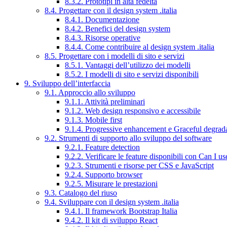
8.3.2. Prototipi in alta fedeltà
8.4. Progettare con il design system .italia
8.4.1. Documentazione
8.4.2. Benefici del design system
8.4.3. Risorse operative
8.4.4. Come contribuire al design system .italia
8.5. Progettare con i modelli di sito e servizi
8.5.1. Vantaggi dell’utilizzo dei modelli
8.5.2. I modelli di sito e servizi disponibili
9. Sviluppo dell’interfaccia
9.1. Approccio allo sviluppo
9.1.1. Attività preliminari
9.1.2. Web design responsivo e accessibile
9.1.3. Mobile first
9.1.4. Progressive enhancement e Graceful degrad
9.2. Strumenti di supporto allo sviluppo del software
9.2.1. Feature detection
9.2.2. Verificare le feature disponibili con Can I us
9.2.3. Strumenti e risorse per CSS e JavaScript
9.2.4. Supporto browser
9.2.5. Misurare le prestazioni
9.3. Catalogo del riuso
9.4. Sviluppare con il design system .italia
9.4.1. Il framework Bootstrap Italia
9.4.2. Il kit di sviluppo React