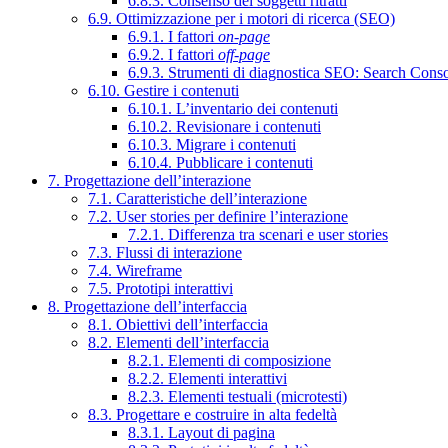
6.8.3. Consenso dei soggetti ritratti
6.9. Ottimizzazione per i motori di ricerca (SEO)
6.9.1. I fattori
on-page
6.9.2. I fattori
off-page
6.9.3. Strumenti di diagnostica SEO: Search Cons
6.10. Gestire i contenuti
6.10.1. L’inventario dei contenuti
6.10.2. Revisionare i contenuti
6.10.3. Migrare i contenuti
6.10.4. Pubblicare i contenuti
7. Progettazione dell’interazione
7.1. Caratteristiche dell’interazione
7.2. User stories per definire l’interazione
7.2.1. Differenza tra scenari e user stories
7.3. Flussi di interazione
7.4. Wireframe
7.5. Prototipi interattivi
8. Progettazione dell’interfaccia
8.1. Obiettivi dell’interfaccia
8.2. Elementi dell’interfaccia
8.2.1. Elementi di composizione
8.2.2. Elementi interattivi
8.2.3. Elementi testuali (microtesti)
8.3. Progettare e costruire in alta fedeltà
8.3.1. Layout di pagina