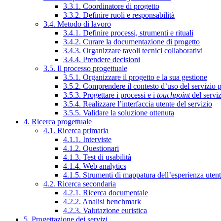
3.3.1. Coordinatore di progetto
3.3.2. Definire ruoli e responsabilità
3.4. Metodo di lavoro
3.4.1. Definire processi, strumenti e rituali
3.4.2. Curare la documentazione di progetto
3.4.3. Organizzare tavoli tecnici collaborativi
3.4.4. Prendere decisioni
3.5. Il processo progettuale
3.5.1. Organizzare il progetto e la sua gestione
3.5.2. Comprendere il contesto d’uso del servizio 
3.5.3. Progettare i processi e i
touchpoint
del servi
3.5.4. Realizzare l’interfaccia utente del servizio
3.5.5. Validare la soluzione ottenuta
4. Ricerca progettuale
4.1. Ricerca primaria
4.1.1. Interviste
4.1.2. Questionari
4.1.3. Test di usabilità
4.1.4. Web analytics
4.1.5. Strumenti di mappatura dell’esperienza uten
4.2. Ricerca secondaria
4.2.1. Ricerca documentale
4.2.2. Analisi benchmark
4.2.3. Valutazione euristica
5. Progettazione dei servizi