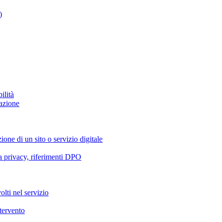
)
ilità
azione
ione di un sito o servizio digitale
va privacy, riferimenti DPO
olti nel servizio
ntervento