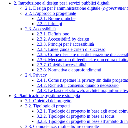
2. Introduzione al design per i servizi pubblici digitali
2.1. Design per l’amministrazione digitale (
e-government
2.2. L’approccio progettuale
2.2.1. Buone pratiche
2.2.2. Principi
2.3. Accessibilità
2.3.1. Definizione
2.3.2. Accessibilità by design
2.3.3. Principi per l’accessibilità
2.3.4. Linee guida e criteri di successo
2.3.5. Come rilasciare una dichiarazione di accessib
2.3.6. Meccanismo di feedback e procedura di attu
2.3.7. Obiettivi accessibilità
2.3.8. Normativa e approfondimenti
2.4. Privacy
2.4.1. Come rispettare la privacy sin dalla progettaz
2.4.2. Richiedi il consenso quando necessario
2.4.3. Le basi del sito web: architettura, informati
3. Pianificazione, gestione e strategia
3.1. Obiettivi del progetto
3.2. Tipologie di progetti
3.2.1. Tipologie di progetto in base agli attori coinv
3.2.2. Tipologie di progetto in base al focus
3.2.3. Tipologie di progetto in base all’ambito di i
3.3. Competenze, ruoli e figure coinvolte