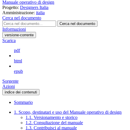
Manuale operativo di design
Progetto:
Designers Italia
Amministrazione:
italia
Cerca nel documento
Cerca nel documento
Informazioni
versione-corrente
Scarica
pdf
html
epub
Sorgente
Azioni
indice dei contenuti
Sommario
1. Scopo, destinatari e uso del Manuale operativo di design
1.1. Versionamento e storico
1.2. Consultazione del manuale
1.3. Contribuisci al manuale