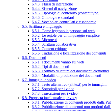
6.4.3. Flussi di interazione
6.4.4. Sistemi di navigazione
6.4.5. Tipologie di contenuto (content type)
6.4.6. Ontologie e standard
6.4.7. Vocabolari controllati e tassonomie
6.5. Scrittura e linguaggio
6.5.1. Come leggono le persone sul web
6.5.2. Le regole per un linguaggio semplice
6.5.3. Microtesti
6.5.4. Scrittura collaborativa
6.5.5. Content critique
6.5.6. Traduzione e localizzazione dei contenuti
6.6. Documenti
6.6.1. I documenti vanno sul web
6.6.2. Tipi di documenti
6.6.3. Formato di lettura dei documenti elettronici
6.6.4. Modalità di produzione dei documenti
6.7. Immagini e video
6.7.1. Testo alternativo (alt text) per le immagini
6.7.2. Sottotitoli per i video
6.7.3. Trascrizioni per i video
6.8. Proprietà intellettuale e privacy
6.8.1. Pubblicazione di contenuti prodotti dalla P
6.8.2. Pubblicazione di contenuti non prodotti dal